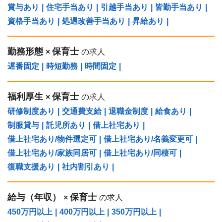
賞与あり
|
住宅手当あり
|
引越手当あり
|
皆勤手当あり
|
資格手当あり
|
処遇改善手当あり
|
昇給あり
|
勤務形態
保育士
×
の求人
遅番固定
|
時短勤務
|
時間固定
|
福利厚生
保育士
×
の求人
研修制度あり
|
交通費支給
|
退職金制度
|
給食あり
|
制服貸与
|
託児所あり
|
借上社宅あり
|
借上社宅あり/物件選定可
|
借上社宅あり/名義変更可
|
借上社宅あり/家族同居可
|
借上社宅あり/同棲可
|
復職支援あり
|
社内割引あり
|
給与（年収）
保育士
×
の求人
450万円以上
|
400万円以上
|
350万円以上
|