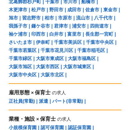
北葛飾郡杉戸町
|
千葉市
|
市川市
|
船橋市
|
木更津市
|
松戸市
|
野田市
|
成田市
|
佐倉市
|
東金市
|
旭市
|
習志野市
|
柏市
|
市原市
|
流山市
|
八千代市
|
我孫子市
|
鎌ケ谷市
|
君津市
|
浦安市
|
四街道市
|
袖ケ浦市
|
印西市
|
白井市
|
富里市
|
長生郡一宮町
|
さいたま市
|
伊奈町
|
千葉市美浜区
|
千葉市中央区
|
千葉市若葉区
|
千葉市花見川区
|
千葉市稲毛区
|
千葉市緑区
|
大阪市東成区
|
大阪市福島区
|
大阪市旭区
|
大阪市西区
|
大阪市城東区
|
大阪市中央区
|
大阪市北区
|
雇用形態
保育士
×
の求人
正社員(常勤)
|
派遣
|
パート(非常勤)
|
業種・施設
保育士
×
の求人
小規模保育園
|
認可保育園
|
認証保育園
|