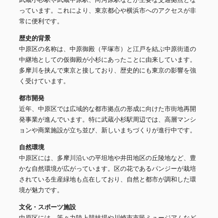
っています。これにより、東京都心や横浜市へのアクセスが非
常に便利です。
歴史的背景
中原区の名称は、中原御殿（平塚市）と江戸を結ぶ中原街道の
中継地としての仮御殿が小杉にあったことに由来しています。
多摩川を挟んで東京と接しており、歴史的にも東京の影響を強
く受けています。
都市開発
近年、中原区では広域的な都市拠点の形成に向けた市街地再開
発事業が進んでいます。特に武蔵小杉駅周辺では、高層マンシ
ョンや商業施設が立ち並び、新しいまちづくりが進行中です。
自然環境
中原区には、多摩川沿いの平坦地や井田地区の丘陵地など、豊
かな自然環境が広がっています。区の花であるパンジーが栽培
されている生産緑地も点在しており、自然と都市が調和した環
境が魅力です。
文化・スポーツ施設
中原区には、等々力陸上競技場や川崎市市民ミュージアムなど