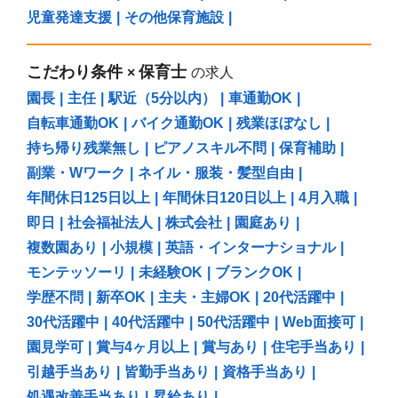
児童発達支援
|
その他保育施設
|
こだわり条件
保育士
×
の求人
園長
|
主任
|
駅近（5分以内）
|
車通勤OK
|
自転車通勤OK
|
バイク通勤OK
|
残業ほぼなし
|
持ち帰り残業無し
|
ピアノスキル不問
|
保育補助
|
副業・Wワーク
|
ネイル・服装・髪型自由
|
年間休日125日以上
|
年間休日120日以上
|
4月入職
|
即日
|
社会福祉法人
|
株式会社
|
園庭あり
|
複数園あり
|
小規模
|
英語・インターナショナル
|
モンテッソーリ
|
未経験OK
|
ブランクOK
|
学歴不問
|
新卒OK
|
主夫・主婦OK
|
20代活躍中
|
30代活躍中
|
40代活躍中
|
50代活躍中
|
Web面接可
|
園見学可
|
賞与4ヶ月以上
|
賞与あり
|
住宅手当あり
|
引越手当あり
|
皆勤手当あり
|
資格手当あり
|
処遇改善手当あり
|
昇給あり
|