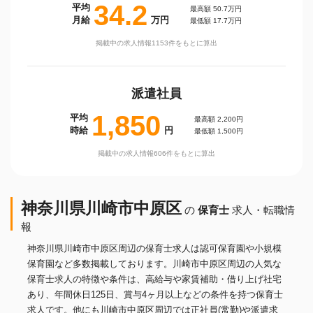
34.2
平均
最高額 50.7万円
月給
万円
最低額 17.7万円
掲載中の求人情報1153件をもとに算出
派遣社員
1,850
平均
最高額 2,200円
時給
円
最低額 1,500円
掲載中の求人情報606件をもとに算出
神奈川県川崎市中原区
の
保育士
求人・転職情
報
神奈川県川崎市中原区周辺の保育士求人は認可保育園や小規模
保育園など多数掲載しております。川崎市中原区周辺の人気な
保育士求人の特徴や条件は、高給与や家賃補助・借り上げ社宅
あり、年間休日125日、賞与4ヶ月以上などの条件を持つ保育士
求人です。他にも川崎市中原区周辺では正社員(常勤)や派遣求