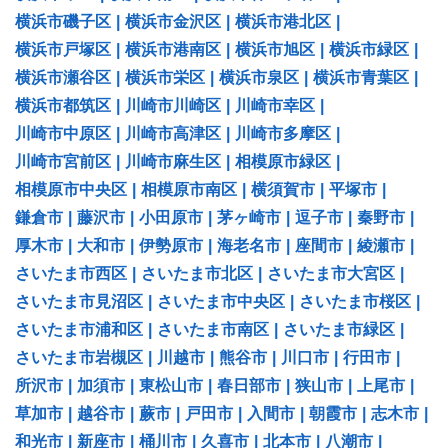
横浜市磯子区
|
横浜市金沢区
|
横浜市港北区
|
横浜市戸塚区
|
横浜市港南区
|
横浜市旭区
|
横浜市緑区
|
横浜市瀬谷区
|
横浜市栄区
|
横浜市泉区
|
横浜市青葉区
|
横浜市都筑区
|
川崎市川崎区
|
川崎市幸区
|
川崎市中原区
|
川崎市高津区
|
川崎市多摩区
|
川崎市宮前区
|
川崎市麻生区
|
相模原市緑区
|
相模原市中央区
|
相模原市南区
|
横須賀市
|
平塚市
|
鎌倉市
|
藤沢市
|
小田原市
|
茅ヶ崎市
|
逗子市
|
秦野市
|
厚木市
|
大和市
|
伊勢原市
|
海老名市
|
座間市
|
綾瀬市
|
さいたま市西区
|
さいたま市北区
|
さいたま市大宮区
|
さいたま市見沼区
|
さいたま市中央区
|
さいたま市桜区
|
さいたま市浦和区
|
さいたま市南区
|
さいたま市緑区
|
さいたま市岩槻区
|
川越市
|
熊谷市
|
川口市
|
行田市
|
所沢市
|
加須市
|
東松山市
|
春日部市
|
狭山市
|
上尾市
|
草加市
|
越谷市
|
蕨市
|
戸田市
|
入間市
|
朝霞市
|
志木市
|
和光市
|
新座市
|
桶川市
|
久喜市
|
北本市
|
八潮市
|