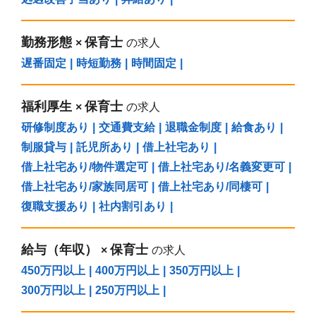
勤務形態
保育士
×
の求人
遅番固定
|
時短勤務
|
時間固定
|
福利厚生
保育士
×
の求人
研修制度あり
|
交通費支給
|
退職金制度
|
給食あり
|
制服貸与
|
託児所あり
|
借上社宅あり
|
借上社宅あり/物件選定可
|
借上社宅あり/名義変更可
|
借上社宅あり/家族同居可
|
借上社宅あり/同棲可
|
復職支援あり
|
社内割引あり
|
給与（年収）
保育士
×
の求人
450万円以上
|
400万円以上
|
350万円以上
|
300万円以上
|
250万円以上
|