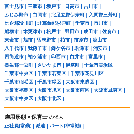
富士見市
|
三郷市
|
坂戸市
|
日高市
|
吉川市
|
ふじみ野市
|
白岡市
|
北足立郡伊奈町
|
入間郡三芳町
|
比企郡滑川町
|
北葛飾郡杉戸町
|
千葉市
|
市川市
|
船橋市
|
木更津市
|
松戸市
|
野田市
|
成田市
|
佐倉市
|
東金市
|
旭市
|
習志野市
|
柏市
|
市原市
|
流山市
|
八千代市
|
我孫子市
|
鎌ケ谷市
|
君津市
|
浦安市
|
四街道市
|
袖ケ浦市
|
印西市
|
白井市
|
富里市
|
長生郡一宮町
|
さいたま市
|
伊奈町
|
千葉市美浜区
|
千葉市中央区
|
千葉市若葉区
|
千葉市花見川区
|
千葉市稲毛区
|
千葉市緑区
|
大阪市東成区
|
大阪市福島区
|
大阪市旭区
|
大阪市西区
|
大阪市城東区
|
大阪市中央区
|
大阪市北区
|
雇用形態
保育士
×
の求人
正社員(常勤)
|
派遣
|
パート(非常勤)
|