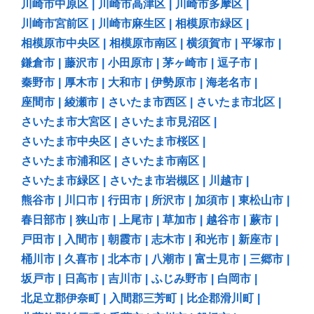
川崎市中原区
|
川崎市高津区
|
川崎市多摩区
|
川崎市宮前区
|
川崎市麻生区
|
相模原市緑区
|
相模原市中央区
|
相模原市南区
|
横須賀市
|
平塚市
|
鎌倉市
|
藤沢市
|
小田原市
|
茅ヶ崎市
|
逗子市
|
秦野市
|
厚木市
|
大和市
|
伊勢原市
|
海老名市
|
座間市
|
綾瀬市
|
さいたま市西区
|
さいたま市北区
|
さいたま市大宮区
|
さいたま市見沼区
|
さいたま市中央区
|
さいたま市桜区
|
さいたま市浦和区
|
さいたま市南区
|
さいたま市緑区
|
さいたま市岩槻区
|
川越市
|
熊谷市
|
川口市
|
行田市
|
所沢市
|
加須市
|
東松山市
|
春日部市
|
狭山市
|
上尾市
|
草加市
|
越谷市
|
蕨市
|
戸田市
|
入間市
|
朝霞市
|
志木市
|
和光市
|
新座市
|
桶川市
|
久喜市
|
北本市
|
八潮市
|
富士見市
|
三郷市
|
坂戸市
|
日高市
|
吉川市
|
ふじみ野市
|
白岡市
|
北足立郡伊奈町
|
入間郡三芳町
|
比企郡滑川町
|