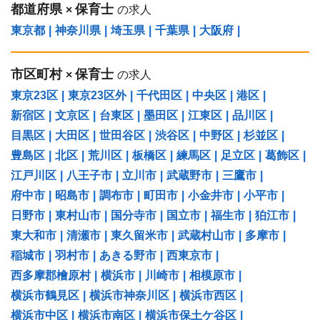
都道府県
保育士
×
の求人
東京都
|
神奈川県
|
埼玉県
|
千葉県
|
大阪府
|
市区町村
保育士
×
の求人
東京23区
|
東京23区外
|
千代田区
|
中央区
|
港区
|
新宿区
|
文京区
|
台東区
|
墨田区
|
江東区
|
品川区
|
目黒区
|
大田区
|
世田谷区
|
渋谷区
|
中野区
|
杉並区
|
豊島区
|
北区
|
荒川区
|
板橋区
|
練馬区
|
足立区
|
葛飾区
|
江戸川区
|
八王子市
|
立川市
|
武蔵野市
|
三鷹市
|
府中市
|
昭島市
|
調布市
|
町田市
|
小金井市
|
小平市
|
日野市
|
東村山市
|
国分寺市
|
国立市
|
福生市
|
狛江市
|
東大和市
|
清瀬市
|
東久留米市
|
武蔵村山市
|
多摩市
|
稲城市
|
羽村市
|
あきる野市
|
西東京市
|
西多摩郡檜原村
|
横浜市
|
川崎市
|
相模原市
|
横浜市鶴見区
|
横浜市神奈川区
|
横浜市西区
|
横浜市中区
|
横浜市南区
|
横浜市保土ケ谷区
|