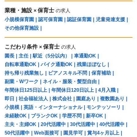
業種・施設
保育士
×
の求人
小規模保育園
|
認可保育園
|
認証保育園
|
児童発達支援
|
その他保育施設
|
こだわり条件
保育士
×
の求人
園長
|
主任
|
駅近（5分以内）
|
車通勤OK
|
自転車通勤OK
|
バイク通勤OK
|
残業ほぼなし
|
持ち帰り残業無し
|
ピアノスキル不問
|
保育補助
|
副業・Wワーク
|
ネイル・服装・髪型自由
|
年間休日125日以上
|
年間休日120日以上
|
4月入職
|
即日
|
社会福祉法人
|
株式会社
|
園庭あり
|
複数園あり
|
小規模
|
英語・インターナショナル
|
モンテッソーリ
|
未経験OK
|
ブランクOK
|
学歴不問
|
新卒OK
|
主夫・主婦OK
|
20代活躍中
|
30代活躍中
|
40代活躍中
|
50代活躍中
|
Web面接可
|
園見学可
|
賞与4ヶ月以上
|