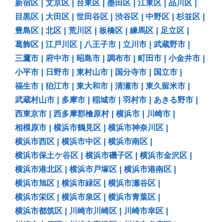
新宿区
|
文京区
|
台東区
|
墨田区
|
江東区
|
品川区
|
目黒区
|
大田区
|
世田谷区
|
渋谷区
|
中野区
|
杉並区
|
豊島区
|
北区
|
荒川区
|
板橋区
|
練馬区
|
足立区
|
葛飾区
|
江戸川区
|
八王子市
|
立川市
|
武蔵野市
|
三鷹市
|
府中市
|
昭島市
|
調布市
|
町田市
|
小金井市
|
小平市
|
日野市
|
東村山市
|
国分寺市
|
国立市
|
福生市
|
狛江市
|
東大和市
|
清瀬市
|
東久留米市
|
武蔵村山市
|
多摩市
|
稲城市
|
羽村市
|
あきる野市
|
西東京市
|
西多摩郡檜原村
|
横浜市
|
川崎市
|
相模原市
|
横浜市鶴見区
|
横浜市神奈川区
|
横浜市西区
|
横浜市中区
|
横浜市南区
|
横浜市保土ケ谷区
|
横浜市磯子区
|
横浜市金沢区
|
横浜市港北区
|
横浜市戸塚区
|
横浜市港南区
|
横浜市旭区
|
横浜市緑区
|
横浜市瀬谷区
|
横浜市栄区
|
横浜市泉区
|
横浜市青葉区
|
横浜市都筑区
|
川崎市川崎区
|
川崎市幸区
|