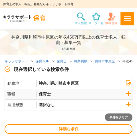
保育士の求人、転職、募集ならキララサポート保育
神奈川県川崎市中原区の年収450万円以上の保育士求人・転
職・募集一覧
8月9日 更新
キララサポート
保育TOP
保育士
神奈川県
川崎市中原区
年収45
現在選択している検索条件
勤務地
神奈川県川崎市中原区
職種
保育士
雇用形態
選択なし
条件をクリア
詳細な条件