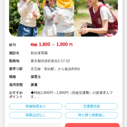
1,800
1,900
給与
時給
～
円
施設名
初台保育園
勤務地
東京都渋谷区初台2-17-22
最寄り駅
京王線「初台駅」から徒歩約9分
職種
保育士
雇用形態
派遣
おすすめ
◆時給1,800円～1,900円（別途交通費）の派遣求人で
ポイント
す。
◆時間固定等勤務条件もご相談できます
◆初台駅前の商店街を進んだ先にある公立保育園です。
研修制度あり
交通費支給
◆優しい園長、かわいい子どもたちが新しい先生を心待
ちにしています。
残業ほぼなし
持ち帰り残業無し
◆人気の公立保育園のお仕事です
★人気の理由★
人員配置がしっかりしている