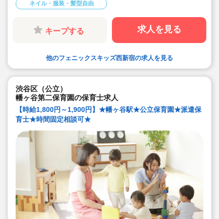
ネイル・服装・髪型自由
◇職員給食ありでお昼の準備いりません♪
求人を見る
キープする
他のフェニックスキッズ西新宿の求人を見る
渋谷区（公立）
幡ヶ谷第二保育園の保育士求人
【時給1,800円～1,900円】★幡ヶ谷駅★公立保育園★派遣保
育士★時間固定相談可★