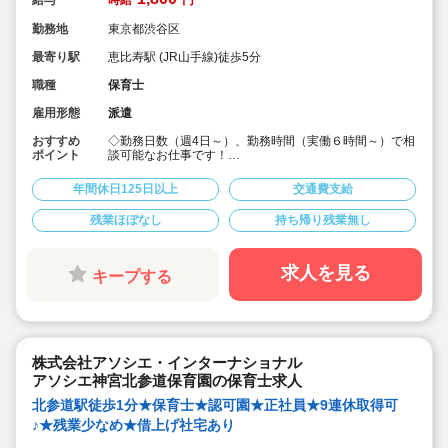
給与
時給
円
勤務地
東京都渋谷区
最寄り駅
恵比寿駅 (JR山手線)徒歩5分
職種
保育士
雇用形態
派遣
おすすめ
◇勤務日数（週4日～）、勤務時間（実働６時間～）で相
ポイント
談可能なお仕事です！
◇ご自身のライフスタイルに合わせた日数・時間で働き
たい方へ！
年間休日125日以上
交通費支給
◇恵比寿駅が最寄りの希少な求人！
◇書き物無しで保育に専念できます！
残業ほぼなし
持ち帰り残業無し
求人を見る
キープする
株式会社アソシエ・インターナショナル
アソシエ神宮北参道保育園の保育士求人
北参道駅徒歩1分★保育士★認可園★正社員★9連休取得可
♪★残業少なめ★借上げ社宅あり