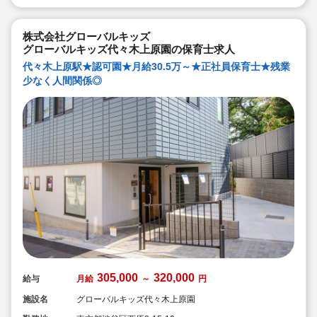
株式会社グローバルキッズ
グローバルキッズ代々木上原園の保育士求人
代々木上原駅★認可園★月給30.5万～★正社員保育士★残業
少なく人間関係◎
305,000
320,000
給与
月給
～
円
施設名
グローバルキッズ代々木上原園