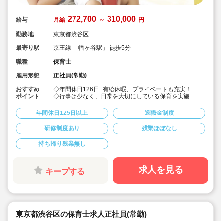
272,700
310,000
給与
月給
～
円
勤務地
東京都渋谷区
最寄り駅
京王線 「幡ヶ谷駅」 徒歩5分
職種
保育士
雇用形態
正社員(常勤)
おすすめ
◇年間休日126日+有給休暇、プライベートも充実！
ポイント
◇行事は少なく、日常を大切にしている保育を実施
◇「子ども主体」「あわてず個性を伸ばす」保育を大切
にしています。
年間休日125日以上
退職金制度
◇産休・育休からの復帰（男性の育休実績あり）、時短
勤務実績多数で働きやすい職場です
研修制度あり
残業ほぼなし
◇ヘアカラーは自由。髪色の制限なし。
◇20代で経験少ない方もノビノビ働きやすい環境
持ち帰り残業無し
◇書き物のICT化も進めており持ち帰り業務/残業ほぼな
し。
◇残業した場合の代は1分単位で支給されます
◇子どもが自分の意志や感情を尊重され、自分で選択し
求人を見る
キープする
ていくことをあたたかく見守り、子どもが主体の保育を
実践
◇無垢の木を使った園舎。優しくぬくもりのあるおうち
のような保育園
◇職員も大切という法人の想いがある。質の高い保育に
は、職員にゆとりが必要という考えから行事は無理なく
東京都渋谷区の保育士求人正社員(常勤)
できる範囲で実施
◇在籍年数や保育経験に合わせた段階的な研修を年間総