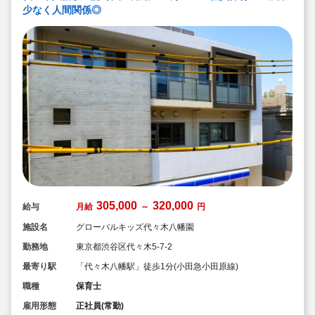
少なく人間関係◎
305,000
320,000
給与
月給
～
円
施設名
グローバルキッズ代々木八幡園
勤務地
東京都渋谷区代々木5-7-2
最寄り駅
「代々木八幡駅」徒歩1分(小田急小田原線)
職種
保育士
雇用形態
正社員(常勤)