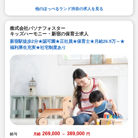
他のほっぺるランド渋谷の求人を見る
株式会社パソナフォスター
キッズハーモニー・新宿の保育士求人
新宿駅徒歩2分★認可園★正社員★保育士★月給26.9万～★
福利厚生充実★社宅制度あり
269,000
389,000
給与
月給
～
円