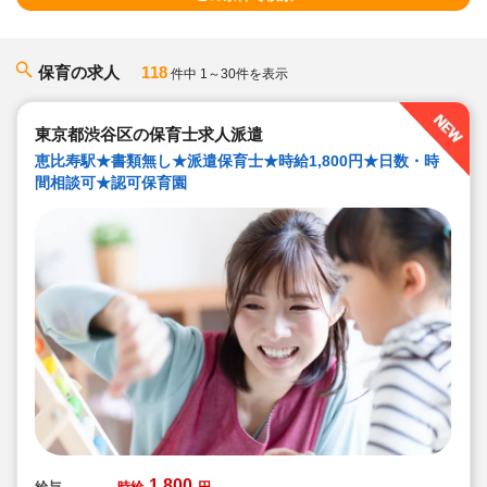
保育の求人
118
件中 1～30件を表示
東京都渋谷区の保育士求人派遣
恵比寿駅★書類無し★派遣保育士★時給1,800円★日数・時
間相談可★認可保育園
1,800