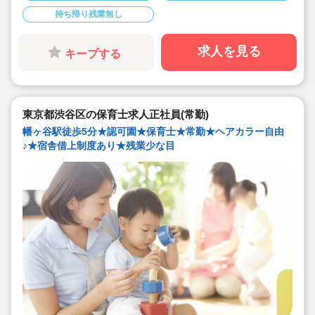
◇20代で経験少ない方もノビノビ働きやすい環境
持ち帰り残業無し
◇書き物のICT化も進めており持ち帰り業務/残業ほぼな
し。
◇残業した場合の代は1分単位で支給されます
◇子どもが自分の意志や感情を尊重され、自分で選択し
求人を見る
キープする
ていくことをあたたかく見守り、子どもが主体の保育を
実践
◇無垢の木を使った園舎。優しくぬくもりのあるおうち
のような保育園
◇職員も大切という法人の想いがある。質の高い保育に
は、職員にゆとりが必要という考えから行事は無理なく
東京都渋谷区の保育士求人正社員(常勤)
できる範囲で実施
◇在籍年数や保育経験に合わせた段階的な研修を年間総
幡ヶ谷駅徒歩5分★認可園★保育士★常勤★ヘアカラー自由
計110回以上実施。研修も参加しやすい職場環境です
♪★宿舎借上制度あり★残業少な目