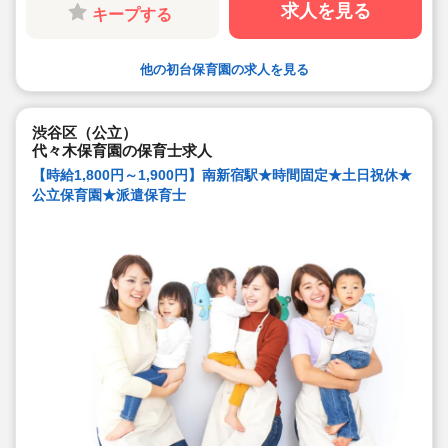
休み取りやすい環境(代替職員制度あり)
求人を見る
キープする
高時給設定の求人
※保育園運営事業者でもある当社の保育士専任コンサル
タントがあなたの派遣就業をしっかりサポートいたしま
す。
他の初台保育園の求人を見る
渋谷区（公立）
代々木保育園の保育士求人
【時給1,800円～1,900円】南新宿駅★時間固定★土日祝休★
公立保育園★派遣保育士