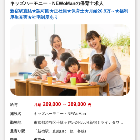
キッズハーモニー・NEWoManの保育士求人
新宿駅直結★認可園★正社員★保育士★月給26.9万～★福利
厚生充実★社宅制度あり
269,000
389,000
給与
月給
～
円
施設名
キッズハーモニー・NEWoMan
勤務地
東京都渋谷区千駄ヶ谷5-24-55JR新宿ミライナタワー
内
最寄り駅
「新宿駅」直結(JR 他 各線)