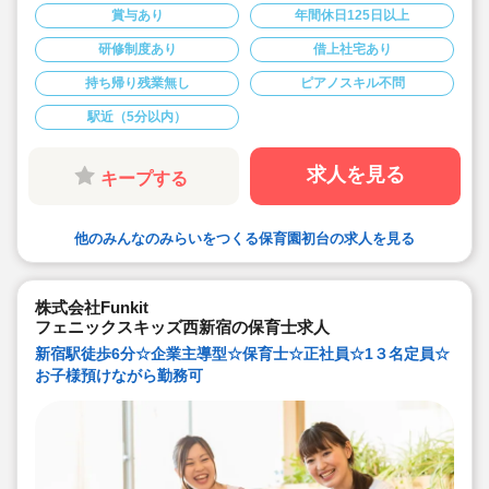
◇保育スタッフとして各園で勤務後、新園立ち上げ時に
賞与あり
年間休日125日以上
園長や主任、本部スタッフなどキャリアアップも可能で
す！
研修制度あり
借上社宅あり
◇社員寮や引越し準備金の支給もありますので、上京希
望の方もぜひご応募ください！
持ち帰り残業無し
ピアノスキル不問
◇残業時間は4～10時間以内/月です（残業代支給あり）
◇ICTシステムの導入など、パソコンを使用し、業務時間
内で効率的に仕事に取り組めるよう工夫しています
駅近（5分以内）
◇年間休日 120日以上です
◇職員配置も工夫しています（土曜出勤や研修受講の代
休取得などを想定し職員を配置しています
求人を見る
キープする
◇その他、家族の看護休暇や介護休業、産育休など、い
ざという時の柔軟な休暇制度あり
◇育休取得率100％です（男性職員も育休を取得できる
風土）
他のみんなのみらいをつくる保育園初台の求人を見る
◇病児保育や障害児保育など、多様な保育現場を持って
いる事業者だからこそ、多様な保育の経験がつめます
株式会社Funkit
フェニックスキッズ西新宿の保育士求人
新宿駅徒歩6分☆企業主導型☆保育士☆正社員☆1３名定員☆
お子様預けながら勤務可