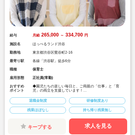
265,000
334,700
給与
月給
～
円
施設名
ほっぺるランド渋谷
勤務地
東京都渋谷区鶯谷町2-16
最寄り駅
各線「渋谷駅」徒歩6分
職種
保育士
雇用形態
正社員(常勤)
おすすめ
◆園児たちの楽しい毎日と、ご両親の「仕事」と「育
ポイント
児」の両立を支援しています！
◆宿舎借上げ制度活用OK！地方からの転居も安心！
◆時間外平均3時間。持ち帰り残業なし
退職金制度
研修制度あり
◆年間休日は120日。有給休暇の消化もしっかり出来る
環境です。
残業ほぼなし
持ち帰り残業無し
◆時短勤務制度や取得実績のある育児休業をはじめとし
た、ご家庭をお持ちの方や子育て中の方も働きやすい職
場づくりに力を入れています！
求人を見る
キープする