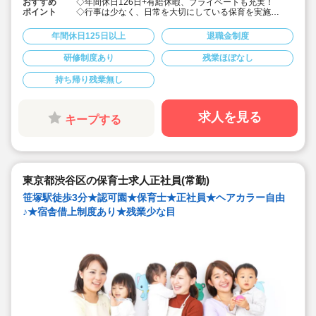
おすすめ
◇年間休日126日+有給休暇、プライベートも充実！
ポイント
◇行事は少なく、日常を大切にしている保育を実施
◇「子ども主体」「あわてず個性を伸ばす」保育を大切
にしています。
年間休日125日以上
退職金制度
◇産休・育休からの復帰（男性の育休実績あり）、時短
勤務実績多数で働きやすい職場です
研修制度あり
残業ほぼなし
◇ヘアカラーは自由。髪色の制限なし。
◇20代で経験少ない方もノビノビ働きやすい環境
持ち帰り残業無し
◇書き物のICT化も進めており持ち帰り業務/残業ほぼな
し。
◇残業した場合の代は1分単位で支給されます
◇子どもが自分の意志や感情を尊重され、自分で選択し
求人を見る
キープする
ていくことをあたたかく見守り、子どもが主体の保育を
実践
◇無垢の木を使った園舎。優しくぬくもりのあるおうち
のような保育園
◇職員も大切という法人の想いがある。質の高い保育に
は、職員にゆとりが必要という考えから行事は無理なく
東京都渋谷区の保育士求人正社員(常勤)
できる範囲で実施
◇在籍年数や保育経験に合わせた段階的な研修を年間総
笹塚駅徒歩3分★認可園★保育士★正社員★ヘアカラー自由
計110回以上実施。研修も参加しやすい職場環境です
♪★宿舎借上制度あり★残業少な目