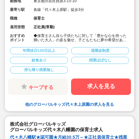
勤務地
東京都渋谷区西原3-15-10
最寄り駅
各線「代々木上原駅」徒歩3分
職種
保育士
雇用形態
正社員(常勤)
おすすめ
◆保育士さん自ら子供たちに対して「豊かな心を持った
ポイント
輝いた大人」の姿を魅せ、子どもたちに夢や希望がある
ことを伝えてます◎
◆年間休日125日以上！
年間休日120日以上
退職金制度
◆子育て期間中は時短勤務OK
◆半日有給OKで子育て中の方も働きやすい環境です
給食あり
残業ほぼなし
◆会社独自の休暇制度がありますので、独身、既婚者問
わずノビノビと働きやすい環境です。
持ち帰り残業無し
◆宿舎借上げ制度利用可能です！
◆職員間の人間関係を大事にしています。チーム保育で
新しい仲間も皆でサポート。新卒で不安な方、中途で馴
染めるか不安な方ブランク空けの方、別業種からのキャ
求人を見る
キープする
リアチェンジの方！どんな方でもチームでサポートしあ
いながら保育をする環境です
◆キャリアアップしていきたい方も大歓迎！挑戦したい
方は管理職などキャリアアップを通して収入アップも可
他のグローバルキッズ代々木上原園の求人を見る
能です！
◆研修制度充実！未経験やブランクのある方でも安心し
て勤務いただけます。
◆幅広い年齢層の職員がいるため働きやすい就業環境で
す！
株式会社グローバルキッズ
◆充実の福利厚生、海外研修など腰を据え長く勤務でき
グローバルキッズ代々木八幡園の保育士求人
成長し続けられる環境が整っています。
代々木八幡駅★認可園★月給30.5万～★正社員保育士★残業