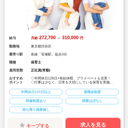
272,700
310,000
給与
月給
～
円
勤務地
東京都渋谷区
最寄り駅
各線「笹塚駅」徒歩3分
職種
保育士
雇用形態
正社員(常勤)
おすすめ
◇年間休日126日+有給休暇、プライベートも充実！
ポイント
◇行事は少なく、日常を大切にしている保育を実施
◇「子ども主体」「あわてず個性を伸ばす」保育を大切
にしています。
年間休日125日以上
退職金制度
◇産休・育休からの復帰（男性の育休実績あり）、時短
勤務実績多数で働きやすい職場です
研修制度あり
残業ほぼなし
◇ヘアカラーは自由。髪色の制限なし。
◇20代で経験少ない方もノビノビ働きやすい環境
持ち帰り残業無し
◇書き物のICT化も進めており持ち帰り業務/残業ほぼな
し。
◇残業した場合の代は1分単位で支給されます
◇子どもが自分の意志や感情を尊重され、自分で選択し
求人を見る
キープする
ていくことをあたたかく見守り、子どもが主体の保育を