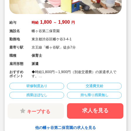
1,800
1,900
給与
時給
～
円
施設名
幡ヶ谷第二保育園
勤務地
東京都渋谷区幡ケ谷3-4-1
最寄り駅
京王線「幡ヶ谷駅」徒歩7分
職種
保育士
雇用形態
派遣
おすすめ
◆時給1,800円～1,900円（別途交通費）の派遣求人で
ポイント
す。
◆時間固定等勤務条件もご相談できます
◆幡ヶ谷駅(京王線)から徒歩圏内の公立保育園です。
研修制度あり
交通費支給
◆優しい園長、かわいい子どもたちが新しい先生を心待
ちにしています。
残業ほぼなし
持ち帰り残業無し
◆人気の公立保育園のお仕事です
★人気の理由★
人員配置がしっかりしている
休み取りやすい環境(代替職員制度あり)
求人を見る
キープする
高時給設定の求人
※保育園運営事業者でもある当社の保育士専任コンサル
タントがあなたの派遣就業をしっかりサポートいたしま
す。
他の幡ヶ谷第二保育園の求人を見る