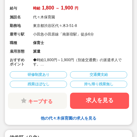
1,800
1,900
給与
時給
～
円
施設名
代々木保育園
勤務地
東京都渋谷区代々木3-51-8
最寄り駅
小田急小田原線「南新宿駅」徒歩6分
職種
保育士
雇用形態
派遣
おすすめ
◆時給1,800円～1,900円（別途交通費）の派遣求人で
ポイント
す。
◆時間固定等勤務条件もご相談できます
◆南新宿駅(小田急線)・代々木駅(JR中央線・大江戸線)・
研修制度あり
交通費支給
初台駅(京王新線)から徒歩圏内の公立保育園です。
◆優しい園長、かわいい子どもたちが新しい先生を心待
残業ほぼなし
持ち帰り残業無し
ちにしています。
◆人気の公立保育園のお仕事です
★人気の理由★
人員配置がしっかりしている
求人を見る
キープする
休み取りやすい環境(代替職員制度あり)
高時給設定の求人
※保育園運営事業者でもある当社の保育士専任コンサル
タントがあなたの派遣就業をしっかりサポートいたしま
他の代々木保育園の求人を見る
す。