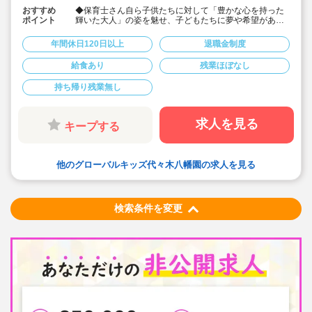
おすすめ
◆保育士さん自ら子供たちに対して「豊かな心を持った
ポイント
輝いた大人」の姿を魅せ、子どもたちに夢や希望がある
ことを伝えてます◎
◆年間休日125日以上！
年間休日120日以上
退職金制度
◆子育て期間中は時短勤務OK
◆半日有給OKで子育て中の方も働きやすい環境です
給食あり
残業ほぼなし
◆会社独自の休暇制度がありますので、独身、既婚者問
わずノビノビと働きやすい環境です。
持ち帰り残業無し
◆宿舎借上げ制度利用可能です！
◆職員間の人間関係を大事にしています。チーム保育で
新しい仲間も皆でサポート。新卒で不安な方、中途で馴
染めるか不安な方ブランク空けの方、別業種からのキャ
求人を見る
キープする
リアチェンジの方！どんな方でもチームでサポートしあ
いながら保育をする環境です
◆キャリアアップしていきたい方も大歓迎！挑戦したい
方は管理職などキャリアアップを通して収入アップも可
他のグローバルキッズ代々木八幡園の求人を見る
能です！
◆研修制度充実！未経験やブランクのある方でも安心し
て勤務いただけます。
◆幅広い年齢層の職員がいるため働きやすい就業環境で
す！
検索条件を変更
◆充実の福利厚生、海外研修など腰を据え長く勤務でき
成長し続けられる環境が整っています。