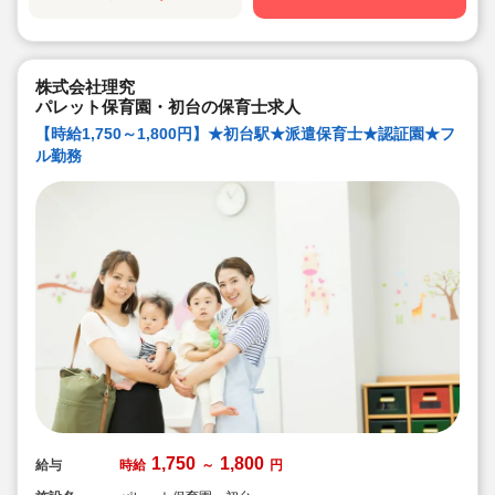
実践
◇無垢の木を使った園舎。優しくぬくもりのあるおうち
のような保育園
◇職員も大切という法人の想いがある。質の高い保育に
は、職員にゆとりが必要という考えから行事は無理なく
株式会社理究
できる範囲で実施
◇在籍年数や保育経験に合わせた段階的な研修を年間総
パレット保育園・初台の保育士求人
計110回以上実施。研修も参加しやすい職場環境です
【時給1,750～1,800円】★初台駅★派遣保育士★認証園★フ
ル勤務
1,750
1,800
給与
時給
～
円