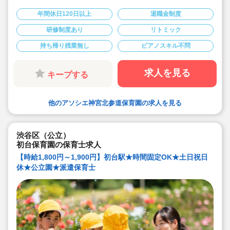
◆新卒・未経験歓迎！
◆月給239,350円～350,000円/既卒は経験・スキルを考
年間休日120日以上
退職金制度
慮して加算♪
◆賞与年2回＋決算賞与！（前年度実績）
研修制度あり
リトミック
◆年間休日数122日/週休2日制
◆土曜出勤時の振休取得率100%！
持ち帰り残業無し
ピアノスキル不問
◆借上げ社宅制度あり♪
◆残業は月平均5時間(15分/日程度)と少なめです
◆充実した研修制度あり！「あそび研修」や豊富な内部
研修、外部研修は業務時間内に受講可能
求人を見る
キープする
◆ICTの導入で業務を効率化しています(コドモンなど) 持
ち帰り仕事・サービス残業はありません！
◆「子どもたちが未来に夢を持つこと」を目標に、いつ
か自立した一人の大人になる子どもたちの「根っこ」を
他のアソシエ神宮北参道保育園の求人を見る
大切に育てます。
渋谷区（公立）
初台保育園の保育士求人
【時給1,800円～1,900円】初台駅★時間固定OK★土日祝日
休★公立園★派遣保育士