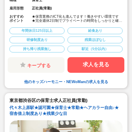
職種
保育士
雇用形態
正社員(常勤)
おすすめ
★保育業務のICT化も進んでます！働きやすい環境です
ポイント
★完全週休2日制でプライベートの時間をしっかりと確保
できる環境を整えています！
★当社のスタッフによる勤務実績があり、働きやすい！
年間休日125日以上
給食あり
通勤もしやすい！とご好評をいただいた保育園です。
★パソナグループならではの充実した福利厚生をご用
研修制度あり
残業ほぼなし
意！仕事・私生活共に充実できる環境です♪
★パソナグループ福利厚生充実
持ち帰り残業無し
駅近（5分以内）
・社会保険完備（社会保険、健康保険、労災保険、雇用
保険、厚生年金）
・研修制度充実（定期研修、スキルアップ研修など）
・家賃補助制度（借り上げ社宅制度/自治体規定の補助金
求人を見る
キープする
支
★残業なし。給食あります
他のキッズハーモニー・NEWoManの求人を見る
東京都渋谷区の保育士求人正社員(常勤)
代々木上原駅★認可園★保育士★常勤★ヘアカラー自由♪★
宿舎借上制度あり★残業少な目