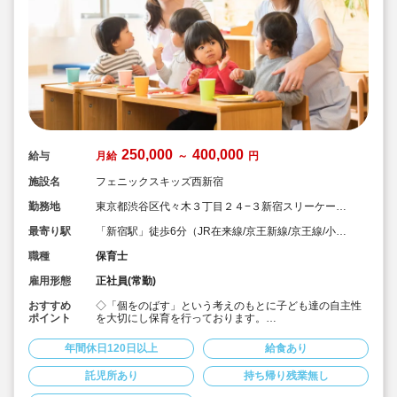
250,000
400,000
給与
月給
～
円
施設名
フェニックスキッズ西新宿
勤務地
東京都渋谷区代々木３丁目２４−３新宿スリーケービ
ル1階
最寄り駅
「新宿駅」徒歩6分（JR在来線/京王新線/京王線/小田
急小田原線/都営新宿線/都営大江戸線）
職種
保育士
雇用形態
正社員(常勤)
おすすめ
◇「個をのばす」という考えのもとに子ども達の自主性
ポイント
を大切にし保育を行っております。
◇お子様を園にあずけながら勤務可能で、親子出勤OKで
す♪
年間休日120日以上
給食あり
◇保育に配慮した範囲での髪色自由です♪
◇ICT導入により残業経験取り組み行っており、持ち帰り
託児所あり
持ち帰り残業無し
仕事ありません♪
◇定員13名の為じっくり子ども達と関わる事ができます♪