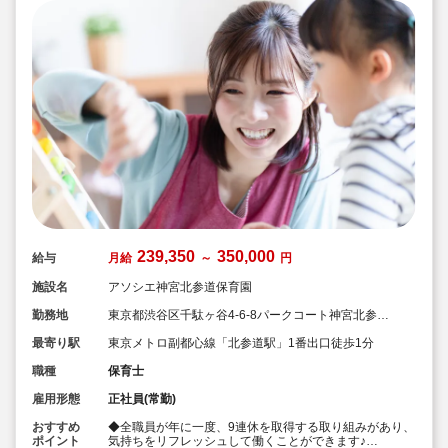
239,350
350,000
給与
月給
～
円
施設名
アソシエ神宮北参道保育園
勤務地
東京都渋谷区千駄ヶ谷4-6-8パークコート神宮北参道
ザ タワー3階
最寄り駅
東京メトロ副都心線「北参道駅」1番出口徒歩1分
職種
保育士
雇用形態
正社員(常勤)
おすすめ
◆全職員が年に一度、9連休を取得する取り組みがあり、
ポイント
気持ちをリフレッシュして働くことができます♪