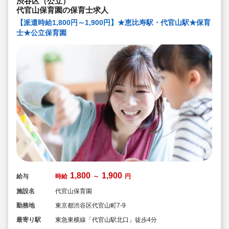
渋谷区（公立）
代官山保育園の保育士求人
【派遣時給1,800円～1,900円】★恵比寿駅・代官山駅★保育
士★公立保育園
1,800
1,900
給与
時給
～
円
施設名
代官山保育園
勤務地
東京都渋谷区代官山町7-9
最寄り駅
東急東横線「代官山駅北口」徒歩4分