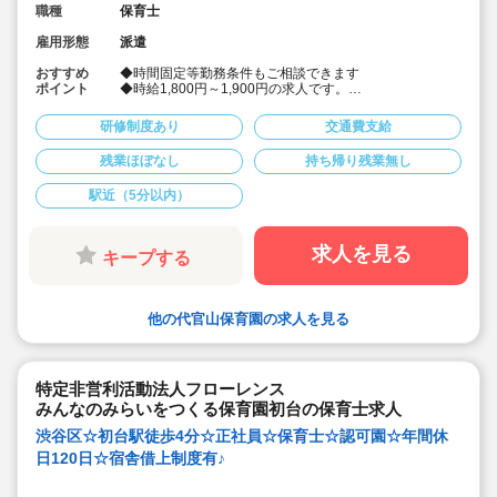
職種
保育士
雇用形態
派遣
おすすめ
◆時間固定等勤務条件もご相談できます
ポイント
◆時給1,800円～1,900円の求人です。
◆人気の公立保育園のお仕事です
★人気の理由★
研修制度あり
交通費支給
人員配置がしっかりしている
休み取りやすい環境(代替職員制度あり)
残業ほぼなし
持ち帰り残業無し
高時給設定の求人
※保育園運営事業者でもある当社の保育士専任コンサル
駅近（5分以内）
タントがあなたの派遣就業をしっかりサポートいたしま
す。
求人を見る
キープする
他の代官山保育園の求人を見る
特定非営利活動法人フローレンス
みんなのみらいをつくる保育園初台の保育士求人
渋谷区☆初台駅徒歩4分☆正社員☆保育士☆認可園☆年間休
日120日☆宿舎借上制度有♪