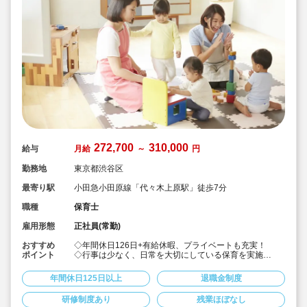
272,700
310,000
給与
月給
～
円
勤務地
東京都渋谷区
最寄り駅
小田急小田原線「代々木上原駅」徒歩7分
職種
保育士
雇用形態
正社員(常勤)
おすすめ
◇年間休日126日+有給休暇、プライベートも充実！
ポイント
◇行事は少なく、日常を大切にしている保育を実施
◇「子ども主体」「あわてず個性を伸ばす」保育を大切
にしています。
年間休日125日以上
退職金制度
◇産休・育休からの復帰（男性の育休実績あり）、時短
勤務実績多数で働きやすい職場です
研修制度あり
残業ほぼなし
◇ヘアカラーは自由。髪色の制限なし。