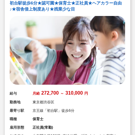
初台駅徒歩6分★認可園★保育士★正社員★ヘアカラー自由
計110回以上実施。研修も参加しやすい職場環境です
♪★宿舎借上制度あり★残業少な目
272,700
310,000
給与
月給
～
円
勤務地
東京都渋谷区
最寄り駅
京王線「初台駅」徒歩6分
職種
保育士
雇用形態
正社員(常勤)