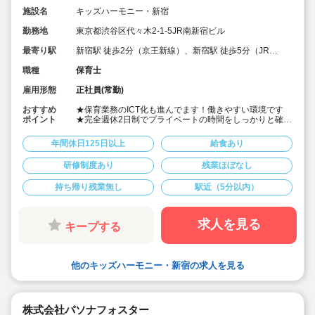
施設名
キッズハーモニー・新宿
勤務地
東京都渋谷区代々木2-1-5JR南新宿ビル
最寄り駅
新宿駅 徒歩2分（京王新線）、新宿駅 徒歩5分（JR
線）、
職種
保育士
雇用形態
正社員(常勤)
おすすめ
★保育業務のICT化も進んでます！働きやすい環境です
ポイント
★完全週休2日制でプライベートの時間をしっかりと確保
できる環境を整えています！
★当社のスタッフによる勤務実績があり、働きやすい！
年間休日125日以上
給食あり
通勤もしやすい！とご好評をいただいた保育園です。
★パソナグループならではの充実した福利厚生をご用
研修制度あり
残業ほぼなし
意！仕事・私生活共に充実できる環境です♪
★パソナグループ福利厚生充実
持ち帰り残業無し
駅近（5分以内）
・社会保険完備（社会保険、健康保険、労災保険、雇用
保険、厚生年金）
・研修制度充実（定期研修、スキルアップ研修など）
・家賃補助制度（借り上げ社宅制度/自治体規定の補助金
求人を見る
キープする
支
★残業なし。給食あります
他のキッズハーモニー・新宿の求人を見る
株式会社パソナフォスター