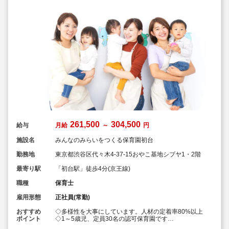
261,500
304,500
給与
月給
～
円
施設名
みんなのみらいをつくる保育園初台
勤務地
東京都渋谷区代々木4-37-15おやこ基地シブヤ1・2階
最寄り駅
「初台駅」徒歩4分(京王線)
職種
保育士
雇用形態
正社員(常勤)
おすすめ
◇多様性を大事にしています。人材の定着率80%以上
ポイント
◇1～5歳児、定員30名の認可保育園です
◇20～50代の幅広い年齢層の職員が活躍しています！