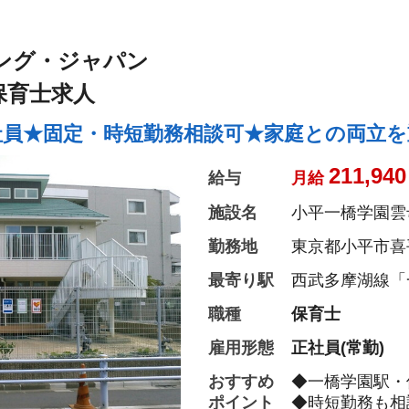
ステム導入で業
◆保育経験がな
（先輩社員が徹
ング・ジャパン
◆ベネフィット
ー施設などの割
保育士求人
◆永年勤続表彰
とリフレッシュ
社員★固定・時短勤務相談可★家庭との両立を
◆退職金制度あ
◆職員同士の協
211,940
給与
月給
い、ブランクが
トします！）
施設名
小平一橋学園雲
勤務地
東京都小平市喜平
最寄り駅
西武多摩湖線「
職種
保育士
雇用形態
正社員(常勤)
おすすめ
◆一橋学園駅・
ポイント
◆時短勤務も相