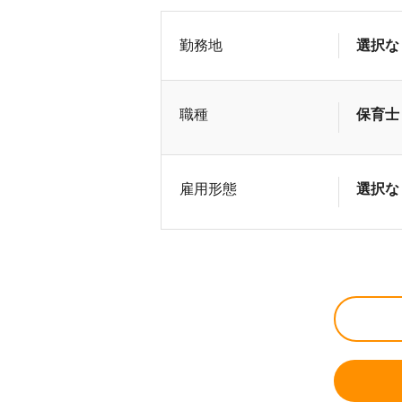
勤務地
選択な
職種
保育士
雇用形態
選択な