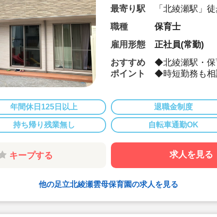
最寄り駅
「北綾瀬駅」徒
職種
保育士
雇用形態
正社員(常勤)
おすすめ
◆北綾瀬駅・保
ポイント
◆時短勤務も相
◆お休みは年間
で9連休）も取
◆雲母保育園は
年間休日125日以上
退職金制度
になります
持ち帰り残業無し
自転車通勤OK
◆家庭や趣味な
◆行事のための
に取り組めます
求人を見る
キープする
◆日々の保育を
備・書き物類軽
◆ピアノが弾け
他の足立北綾瀬雲母保育園の求人を見る
て頂く方針です
◆保育以外の業