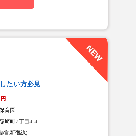
大切に楽しくお仕事出来ます（行事準
減されています）
なくてOKです。（得意分野を活かし
務量が不安な方も安心です。（ICTシ
務効率化が図れています）
い、ブランクがある方も安心です。
底サポートします）
ステーション（飲食店,宿泊・レジャ
引）
（勤続10年を迎える正社員に、賞与
視したい方必見
休暇が出ます）
り
円
力を大切にしています！保育経験がな
有る方もOK（先輩スタッフがサポー
保育園
崎町7丁目4-4
都営新宿線)