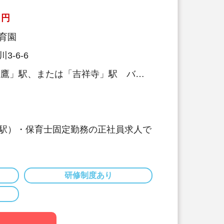
り
力を大切にしています！保育経験がな
円
有る方もOK（先輩スタッフがサポー
育園
3-6-6
三鷹」駅、または「吉祥寺」駅 バス
駅）・保育士固定勤務の正社員求人で
談可
休日130日以上、長期休暇（夏季休暇
得可能です♪
研修制度あり
60名以下のコンパクトなサイズの園
どと両立可能な働き方
保育ではなく子どもたちのための保育