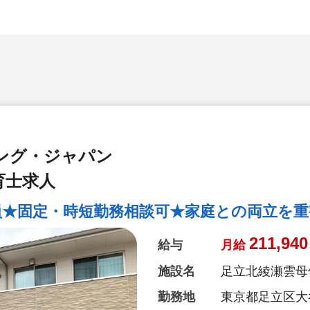
ング・ジャパン
育士求人
員★固定・時短勤務相談可★家庭との両立を重
211,940
給与
月給
施設名
足立北綾瀬雲母
勤務地
東京都足立区大谷田