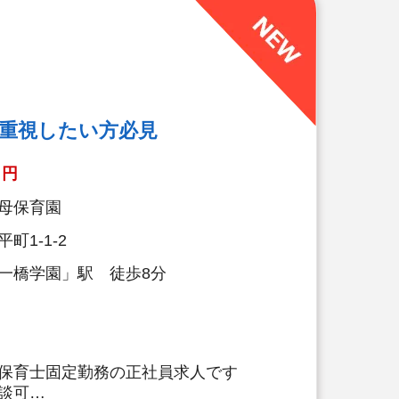
務効率化が図れています）
い、ブランクがある方も安心です。
底サポートします）
ステーション（飲食店,宿泊・レジャ
引）
（勤続10年を迎える正社員に、賞与
休暇が出ます）
重視したい方必見
り
力を大切にしています！保育経験がな
円
有る方もOK（先輩スタッフがサポー
母保育園
町1-1-2
一橋学園」駅 徒歩8分
保育士固定勤務の正社員求人です
談可