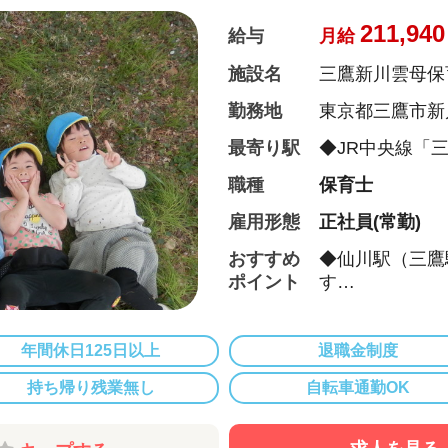
◆退職金制度あ
◆職員同士の協
211,940
給与
月給
い、ブランクが
トします！）
施設名
三鷹新川雲母保
勤務地
東京都三鷹市新川
最寄り駅
◆JR中央線「
15分
職種
保育士
雇用形態
正社員(常勤)
おすすめ
◆仙川駅（三鷹
ポイント
す
◆時短勤務も相
◆お休みは年間
で9連休）も取
年間休日125日以上
退職金制度
◆雲母保育園は
持ち帰り残業無し
自転車通勤OK
になります
◆家庭や趣味な
◆行事のための