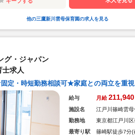
求人を見る
キープする
に取り組めます
◆日々の保育を
備・書き物類軽
他の三鷹新川雲母保育園の求人を見る
◆ピアノが弾け
て頂く方針です
◆保育以外の業
ステム導入で業
◆保育経験がな
ング・ジャパン
（先輩社員が徹
◆ベネフィット
育士求人
ー施設などの割
◆永年勤続表彰
★固定・時短勤務相談可★家庭との両立を重
とリフレッシュ
◆退職金制度あ
211,940
給与
月給
◆職員同士の協
い、ブランクが
施設名
江戸川篠崎雲母
トします！）
勤務地
東京都江戸川区篠
最寄り駅
篠崎駅徒歩7分(