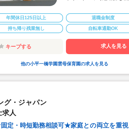
◆お休みは年間
で9連休）も取
◆雲母保育園は
年間休日125日以上
退職金制度
になります
持ち帰り残業無し
自転車通勤OK
◆家庭や趣味な
◆行事のための
に取り組めます
求人を見る
キープする
◆日々の保育を
備・書き物類軽
◆ピアノが弾け
他の小平一橋学園雲母保育園の求人を見る
て頂く方針です
◆保育以外の業
ステム導入で業
◆保育経験がな
（先輩社員が徹
ング・ジャパン
◆ベネフィット
ー施設などの割
士求人
◆永年勤続表彰
とリフレッシュ
★固定・時短勤務相談可★家庭との両立を重