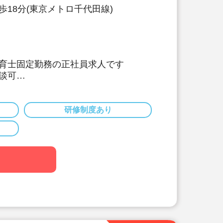
歩18分(東京メトロ千代田線)
育士固定勤務の正社員求人です
談可
休日130日以上、長期休暇（夏季休暇
得可能です♪
60名以下のコンパクトなサイズの園
研修制度あり
どと両立可能な働き方
保育ではなく子どもたちのための保育
大切に楽しくお仕事出来ます（行事準
減されています）
なくてOKです。（得意分野を活かし
務量が不安な方も安心です。（ICTシ