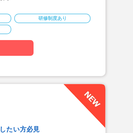
休日130日以上、長期休暇（夏季休暇
得可能です♪
60名以下のコンパクトなサイズの園
研修制度あり
どと両立可能な働き方
保育ではなく子どもたちのための保育
大切に楽しくお仕事出来ます（行事準
減されています）
なくてOKです。（得意分野を活かし
務量が不安な方も安心です。（ICTシ
務効率化が図れています）
い、ブランクがある方も安心です。
底サポートします）
ステーション（飲食店,宿泊・レジャ
引）
（勤続10年を迎える正社員に、賞与
休暇が出ます）
視したい方必見