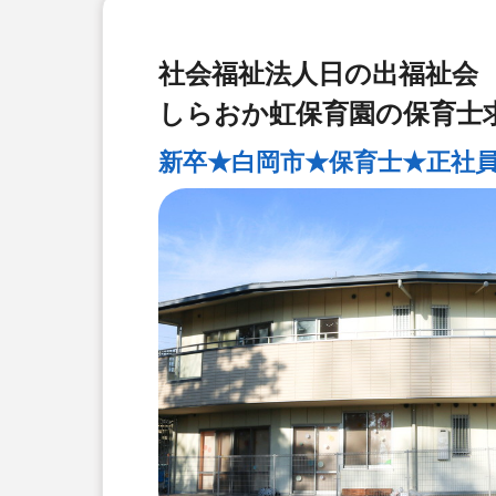
社会福祉法人日の出福祉会
しらおか虹保育園の保育士
新卒★白岡市★保育士★正社員