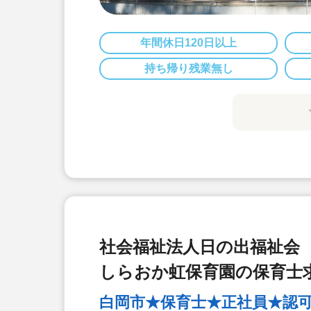
年間休日120日以上
持ち帰り残業無し
社会福祉法人日の出福祉会
しらおか虹保育園の保育士
白岡市★保育士★正社員★認可園