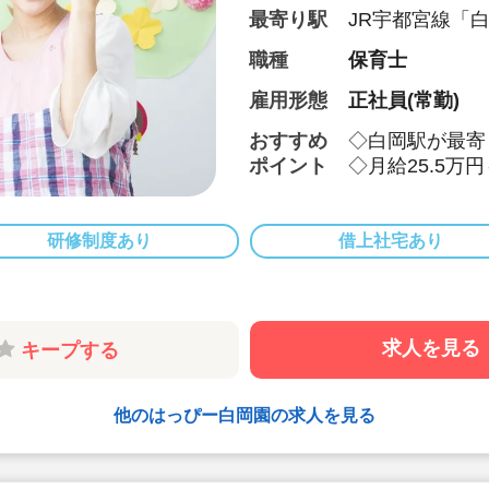
最寄り駅
JR宇都宮線「
職種
保育士
雇用形態
正社員(常勤)
おすすめ
◇白岡駅が最寄
ポイント
◇月給25.5万円
◇年間休日12
実♪
◇宿舎借り上げ
研修制度あり
借上社宅あり
◇残業ほぼなく
ライベートも充
求人を見る
キープする
他のはっぴー白岡園の求人を見る