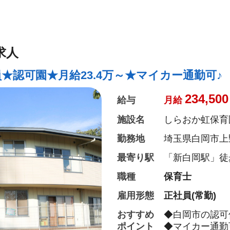
求人
★認可園★月給23.4万～★マイカー通勤可♪
234,500
給与
月給
施設名
しらおか虹保育
勤務地
埼玉県白岡市上野
最寄り駅
「新白岡駅」徒歩
職種
保育士
雇用形態
正社員(常勤)
おすすめ
◆白岡市の認可
ポイント
◆マイカー通勤