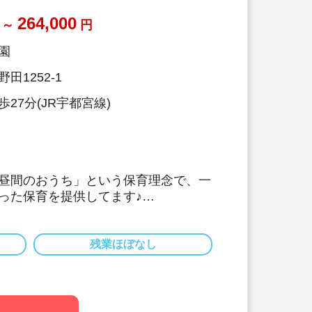
264,000
～
円
園
田1252-1
27分(JR宇都宮線)
昼間のおうち」という保育理念で、一
った保育を提供してます♪
持ち帰り仕事は一切ありません♪残業も
度とほとんどなく、ワークライフバラ
れる環境です♪
残業ほぼなし
しっかりありますので、安心して働け
数担任のクラスになりますので安心♪