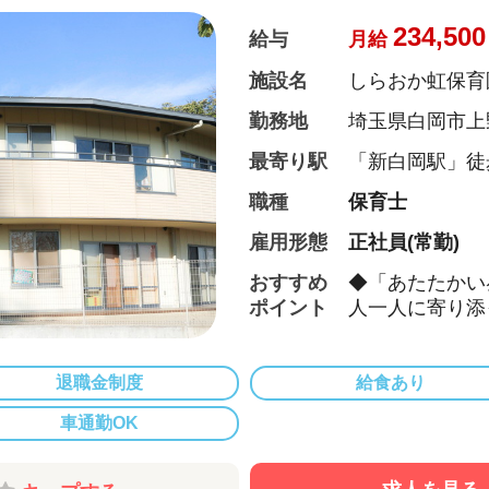
234,500
給与
月給
施設名
しらおか虹保育
勤務地
埼玉県白岡市上野
最寄り駅
「新白岡駅」徒歩
職種
保育士
雇用形態
正社員(常勤)
おすすめ
◆「あたたかい
ポイント
人一人に寄り添
◆ICT導入で
月平均1時間程
ンスしっかりと
退職金制度
給食あり
◆新入社員研修
車通勤OK
ます♪配属も複