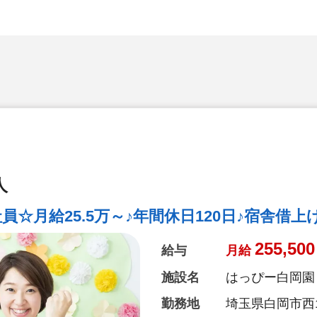
人
☆月給25.5万～♪年間休日120日♪宿舎借上
255,500
給与
月給
施設名
はっぴー白岡園
勤務地
埼玉県白岡市西1-