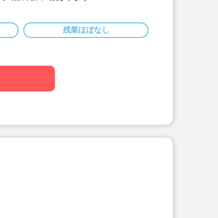
開始の新卒保育士募集♪
持ち帰り仕事は一切ありません♪残業も
ワークライフバランスしっかりとれる
残業ほぼなし
しっかりありますので、安心して働け
数担任のクラスになりますので安心♪
昼間のおうち」という保育理念で、一
った保育を提供してます♪