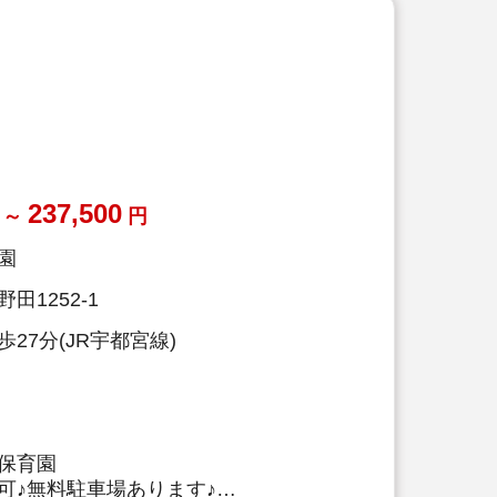
237,500
～
円
園
田1252-1
27分(JR宇都宮線)
保育園
可♪無料駐車場あります♪