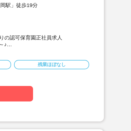
白岡駅」徒歩19分
りの認可保育園正社員求人
～♪
0日。持ち帰り等なくプライベートも充
制度利用も可♪
残業ほぼなし
、持ち帰り仕事もありませんので、プ
実♪