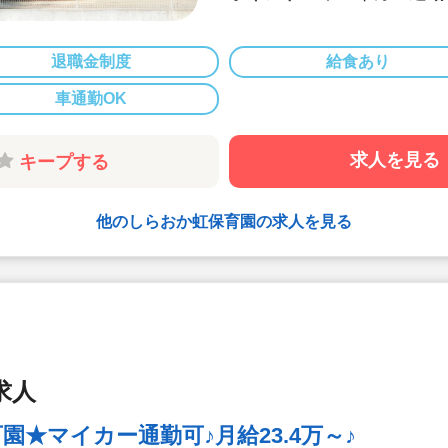
◆2026年4月
◆ICT導入で
ほとんどなく、
退職金制度
給食あり
環境です♪
車通勤OK
◆新入社員研修
ます♪配属も複
◆「あたたかい
求人を見る
キープする
人一人に寄り添
他のしらおか虹保育園の求人を見る
求人
★マイカー通勤可♪月給23.4万～♪