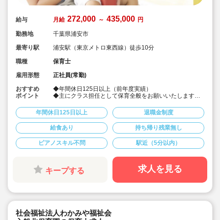
272,000
435,000
給与
月給
～
円
勤務地
千葉県浦安市
最寄り駅
浦安駅（東京メトロ東西線）徒歩10分
職種
保育士
雇用形態
正社員(常勤)
おすすめ
◆年間休日125日以上（前年度実績）
ポイント
◆主にクラス担任として保育全般をお願いいたします。
◆持ち帰り仕事禁止
◆残業ほぼなし
年間休日125日以上
退職金制度
◆有給は1時間単位で取得可能！
◆入社時有給3日付与
給食あり
持ち帰り残業無し
ピアノスキル不問
駅近（5分以内）
求人を見る
キープする
社会福祉法人わかみや福祉会