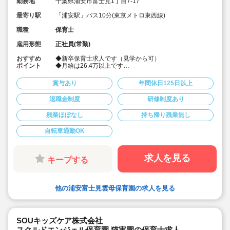
勤務地
千葉県浦安市富士見1丁目7-17
最寄り駅
「浦安駅」バス10分(東京メトロ東西線)
職種
保育士
雇用形態
正社員(常勤)
おすすめ
◆新卒保育士求人です（見学から可）
ポイント
◆月給は26.4万以上です
◆お休みは年間休日130日以上、長期休暇（夏季休暇で9
連休）も取得可能です♪
賞与あり
年間休日125日以上
◆雲母保育園は60名以下のコンパクトなサイズの園にな
ります
退職金制度
研修制度あり
◆仕事もプライベートも両立出来ます。
◆残業少な目です（サービス残業・持ち帰り業務をしな
残業ほぼなし
持ち帰り残業無し
い仕組みになっています。平均残業 月4.7時間！）
◆行事は最低限です！行事に追われることはありませ
ん。
自転車通勤OK
◆日々の保育を大切に楽しくお仕事出来ます（行事準
備・書き物類軽減されています）
◆ピアノが弾けなくてOKです。（得意分野を活かして頂
求人を見る
キープする
く方針です
◆保育以外の業務量が不安な方も安心です。（ICTシステ
ム導入で業務効率化が図れています）
◆保育経験がない、ブランクがある方も安心です。（先
他の浦安富士見雲母保育園の求人を見る
輩社員が徹底サポートします）
◆宿舎借上げ制度活用OK！5,000円の自己負担で住めま
す！
◆ベネフィットステーション（飲食店,宿泊・レジャー施
設などの割引）
SOUキッズケア株式会社
◆永年勤続表彰（勤続10年を迎える正社員に、賞与とリ
スクルドエンジェル保育園 猫実園の保育士求人