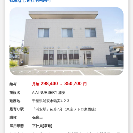
残業なし★社宅利用可
298,400
350,700
給与
月給
～
円
施設名
AIAI NURSERY 浦安
勤務地
千葉県浦安市猫実4-2-3
最寄り駅
「浦安駅」徒歩7分（東京メトロ東西線）
職種
保育士
雇用形態
正社員(常勤)