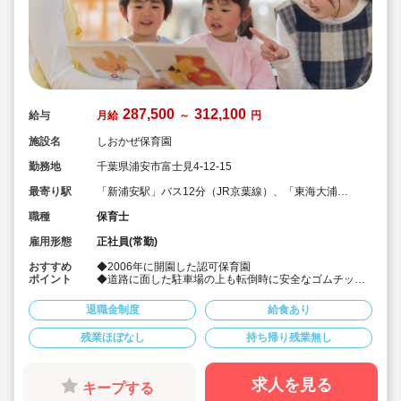
287,500
312,100
給与
月給
～
円
施設名
しおかぜ保育園
勤務地
千葉県浦安市富士見4-12-15
最寄り駅
「新浦安駅」バス12分（JR京葉線）、「東海大浦安
高校前」バス停下車徒歩5分
職種
保育士
雇用形態
正社員(常勤)
おすすめ
◆2006年に開園した認可保育園
ポイント
◆道路に面した駐車場の上も転倒時に安全なゴムチップ
を敷いて遊べるスペースとなっています。
◆宿舎借り上げ制度あり
退職金制度
給食あり
◆賞与4ヶ月！
◆給食のメニューは栄養士が考案し、園で調理を行い出
残業ほぼなし
持ち帰り残業無し
来立てのものを提供しています。
求人を見る
キープする