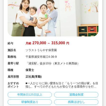
270,000
315,000
給与
月給
～
円
施設名
ソラストうらやす保育園
勤務地
千葉県浦安市堀江4-36-9
最寄り駅
「浦安駅」徒歩10分（東京メトロ東西線）
職種
保育士
雇用形態
正社員(常勤)
おすすめ
■一人ひとりに深い愛情を注ぐ「もう一つの我が家」を目
ポイント
指し、すべての子どもたちが安心できる環境作りを行っ
てます。
■月給27万以上の好待遇♪
年間休日125日以上
退職金制度
■入社月より初年度分の有給休暇10日を付与します！
■年間休日125日以上でプライベート充実！
研修制度あり
残業ほぼなし
■書類業務は簡単なタブレット入力♪