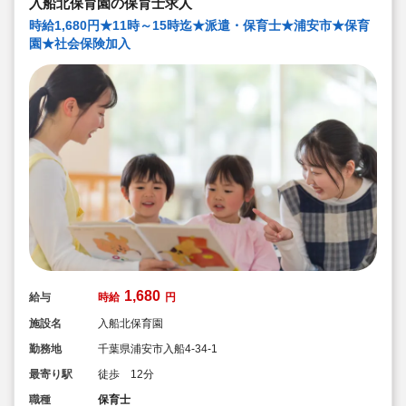
入船北保育園の保育士求人
時給1,680円★11時～15時迄★派遣・保育士★浦安市★保育
園★社会保険加入
1,680
給与
時給
円
施設名
入船北保育園
勤務地
千葉県浦安市入船4-34-1
最寄り駅
徒歩 12分
職種
保育士