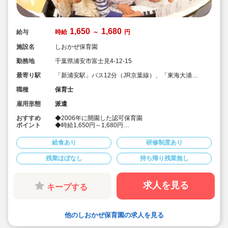
1,650
1,680
給与
時給
～
円
施設名
しおかぜ保育園
勤務地
千葉県浦安市富士見4-12-15
最寄り駅
「新浦安駅」バス12分（JR京葉線）、「東海大浦安
高校前」バス停下車徒歩5分
職種
保育士
雇用形態
派遣
おすすめ
◆2006年に開園した認可保育園
ポイント
◆時給1,650円～1,680円
◆時間固定や曜日固定相談可
◆社会保険完備！
給食あり
研修制度あり
◆皆勤手当あり♪
◆派遣でのお仕事
残業ほぼなし
持ち帰り残業無し
◆道路に面した駐車場の上も転倒時に安全なゴムチップ
を敷いて遊べるスペースとなっています。
求人を見る
キープする
他のしおかぜ保育園の求人を見る