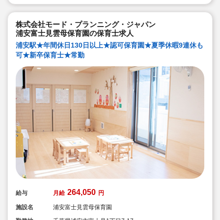
◆宿舎借上げ制度活用OK！5,000円の自己負担で住めま
す！
◆ベネフィットステーション（飲食店,宿泊・レジャー施
設などの割引）
株式会社モード・プランニング・ジャパン
◆永年勤続表彰（勤続10年を迎える正社員に、賞与とリ
浦安富士見雲母保育園の保育士求人
フレッシュ休暇が出ます）
◆退職金制度あり
浦安駅★年間休日130日以上★認可保育園★夏季休暇9連休も
◆職員同士の協力を大切にしています！保育経験がな
可★新卒保育士★常勤
い、ブランクが有る方もOK（先輩スタッフがサポートし
ます！）
264,050
給与
月給
円
施設名
浦安富士見雲母保育園