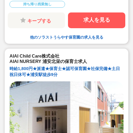
■大手安定企業♪福利厚生も充実♪
持ち帰り残業無し
■20代～70代まで幅広い年齢層でどのライフイベントに
も対応できる環境です
求人を見る
キープする
他のソラストうらやす保育園の求人を見る
AIAI Child Care株式会社
AIAI NURSERY 浦安北栄の保育士求人
時給1,800円★派遣★保育士★認可保育園★社保完備★土日
祝日休可★浦安駅徒歩9分