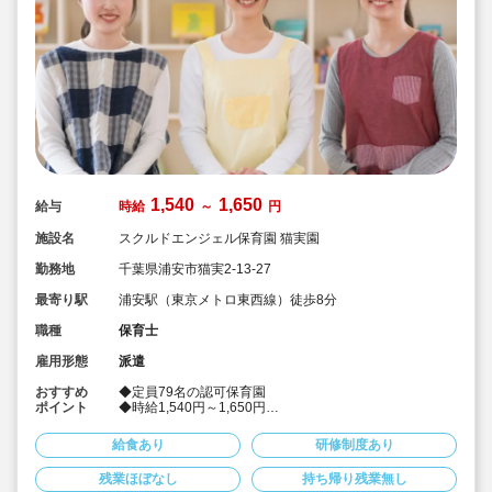
1,540
1,650
給与
時給
～
円
施設名
スクルドエンジェル保育園 猫実園
勤務地
千葉県浦安市猫実2-13-27
最寄り駅
浦安駅（東京メトロ東西線）徒歩8分
職種
保育士
雇用形態
派遣
おすすめ
◆定員79名の認可保育園
ポイント
◆時給1,540円～1,650円
◆社会保険完備！
◆皆勤手当あり♪
給食あり
研修制度あり
◆派遣でのお仕事
◆リトミック・幼児体育、世界で通用する語学力の基本
残業ほぼなし
持ち帰り残業無し
を身につけるための外国人講師による幼児英会話など、