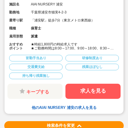
施設名
AIAI NURSERY 浦安
勤務地
千葉県浦安市猫実4-2-3
最寄り駅
「浦安駅」徒歩7分（東京メトロ東西線）
職種
保育士
雇用形態
派遣
おすすめ
★時給1,800円の時給求人です
ポイント
★ご勤務時間は8:00～17:00、9:00～18:00、8:30～
17:30 など週5日程度、平日8時間程度ご勤務できる方
歓迎です
皆勤手当あり
研修制度あり
★早番、遅番で勤務したいなど。時間帯は柔軟にご相談
ください
交通費支給
残業ほぼなし
★派遣スタッフの受け入れに慣れている園になりますの
で安心です
持ち帰り残業無し
★保育士専任のコンサルタントがあなたの派遣就業を安
心サポートいたします
★英語は遊びを通して専任講師が年齢に応じて対応して
います。異文化にふれることで社会性や国際理解を深め
求人を見る
キープする
ています
★食育プログラムとして、食糧生産から消費までの過程
を体験することで、食や健康に対する興味を引き出して
います
他のAIAI NURSERY 浦安の求人を見る
★60名定員など中規模園を中心に「もう一つの家」をコ
ンセプトに木のぬくもりを感じるような環境を提供して
います
★ICT技術を導入し事務作業や午睡時の安全確認、保護者
の方とのやり取り等を効率化されています
検索条件を変更