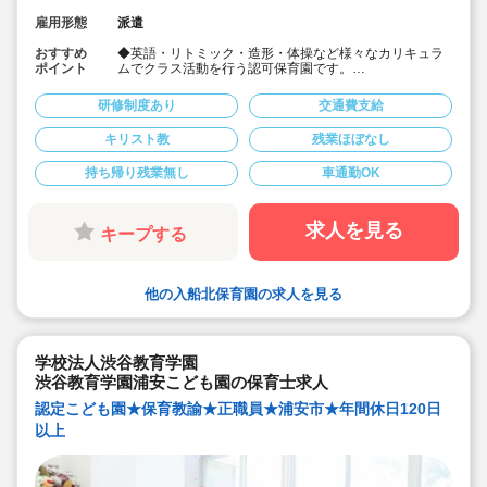
雇用形態
派遣
おすすめ
◆英語・リトミック・造形・体操など様々なカリキュラ
ポイント
ムでクラス活動を行う認可保育園です。
◆時給1,680円+交通費支給
◆11時～15時迄（休憩なし・時間の前後相談可）
研修制度あり
交通費支給
◆職員を休憩に出すためにお昼寝時間のサポートをして
くれる方
キリスト教
残業ほぼなし
◆週5日勤務
◆社会保険加入
持ち帰り残業無し
車通勤OK
求人を見る
キープする
他の入船北保育園の求人を見る
学校法人渋谷教育学園
渋谷教育学園浦安こども園の保育士求人
認定こども園★保育教諭★正職員★浦安市★年間休日120日
以上