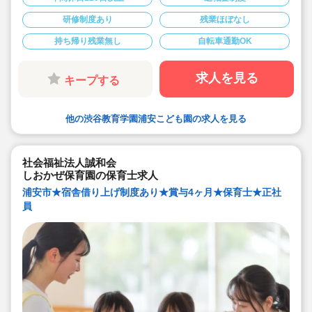
◆借り上げ社宅制度も利用可能
◆土曜日は交替で2ヶ月に1回程度出勤あり （振替休日支
研修制度あり
残業ほぼなし
給）
◆学校法人ならではの安定した基盤があり安心です。
持ち帰り残業無し
自転車通勤OK
求人を見る
キープする
他の渋谷教育学園浦安こども園の求人を見る
社会福祉法人誠和会
しおかぜ保育園の保育士求人
浦安市★宿舎借り上げ制度あり★賞与4ヶ月★保育士★正社
員