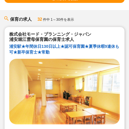
保育の求人
32
件中 1～30件を表示
株式会社モード・プランニング・ジャパン
浦安堀江雲母保育園の保育士求人
浦安駅★年間休日130日以上★認可保育園★夏季休暇9連休も
可★新卒保育士★常勤