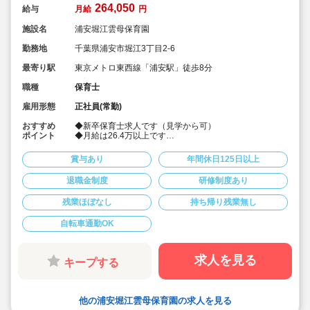
264,050
給与
月給
円
施設名
浦安堀江雲母保育園
勤務地
千葉県浦安市堀江3丁目2-6
最寄り駅
東京メトロ東西線「浦安駅」徒歩8分
職種
保育士
雇用形態
正社員(常勤)
おすすめ
◆新卒保育士求人です（見学から可）
ポイント
◆月給は26.4万以上です
◆お休みは年間休日130日以上、長期休暇（夏季休暇で9
連休）も取得可能です♪
賞与あり
年間休日125日以上
◆雲母保育園は60名以下のコンパクトなサイズの園にな
ります
退職金制度
研修制度あり
◆仕事もプライベートも両立出来ます。
◆残業少な目です（サービス残業・持ち帰り業務をしな
残業ほぼなし
持ち帰り残業無し
い仕組みになっています。平均残業 月4.7時間！）
◆行事は最低限です！行事に追われることはありませ
ん。
自転車通勤OK
◆日々の保育を大切に楽しくお仕事出来ます（行事準
備・書き物類軽減されています）
◆ピアノが弾けなくてOKです。（得意分野を活かして頂
求人を見る
キープする
く方針です
◆保育以外の業務量が不安な方も安心です。（ICTシステ
ム導入で業務効率化が図れています）
◆保育経験がない、ブランクがある方も安心です。（先
輩社員が徹底サポートします）
他の浦安堀江雲母保育園の求人を見る