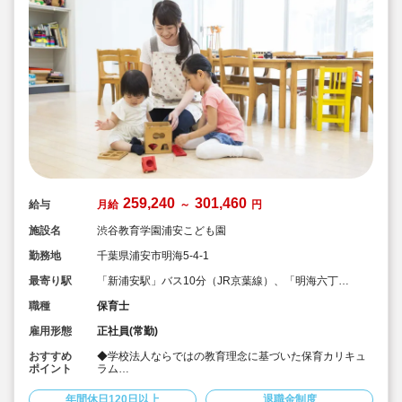
259,240
301,460
給与
月給
～
円
施設名
渋谷教育学園浦安こども園
勤務地
千葉県浦安市明海5-4-1
最寄り駅
「新浦安駅」バス10分（JR京葉線）、「明海六丁
目」バス停下車徒歩1分
職種
保育士
雇用形態
正社員(常勤)
おすすめ
◆学校法人ならではの教育理念に基づいた保育カリキュ
ポイント
ラム
◆月給259,240円〜301,460円
◆年間休日120日以上！
年間休日120日以上
退職金制度