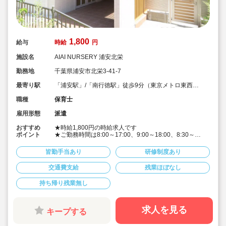
1,800
給与
時給
円
施設名
AIAI NURSERY 浦安北栄
勤務地
千葉県浦安市北栄3-41-7
最寄り駅
「浦安駅」/「南行徳駅」徒歩9分（東京メトロ東西
線）
職種
保育士
雇用形態
派遣
おすすめ
★時給1,800円の時給求人です
ポイント
★ご勤務時間は8:00～17:00、9:00～18:00、8:30～
17:30 など週5日程度、平日8時間程度ご勤務できる方
歓迎です
皆勤手当あり
研修制度あり
★早番、遅番で勤務したいなど。時間帯は柔軟にご相談
ください
交通費支給
残業ほぼなし
★派遣スタッフの受け入れに慣れている園になりますの
で安心です
持ち帰り残業無し
★保育士専任のコンサルタントがあなたの派遣就業を安
心サポートいたします
★英語は遊びを通して専任講師が年齢に応じて対応して
います。異文化にふれることで社会性や国際理解を深め
求人を見る
キープする
ています
★食育プログラムとして、食糧生産から消費までの過程