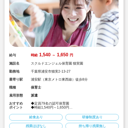
1,540
1,650
給与
時給
～
円
施設名
スクルドエンジェル保育園 猫実園
勤務地
千葉県浦安市猫実2-13-27
最寄り駅
浦安駅（東京メトロ東西線）徒歩8分
職種
保育士
雇用形態
派遣
おすすめ
◆定員79名の認可保育園
ポイント
◆時給1,540円～1,650円
◆8:30～14:30（休憩なし）
◆社会保険完備！
給食あり
研修制度あり
◆皆勤手当あり♪
◆派遣でのお仕事
残業ほぼなし
持ち帰り残業無し
◆リトミック・幼児体育、世界で通用する語学力の基本