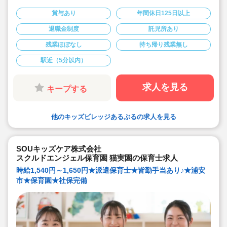
◆365日運営の保育園のためシフト勤務可能な方を募集
しています。
賞与あり
年間休日125日以上
◆年間休日125日以上♪
◆車通勤可能す。
退職金制度
託児所あり
◆書類作成はIT活用で業務軽減！持ち帰り仕事ほぼな
し！
残業ほぼなし
持ち帰り残業無し
駅近（5分以内）
求人を見る
キープする
他のキッズビレッジあるぶるの求人を見る
SOUキッズケア株式会社
スクルドエンジェル保育園 猫実園の保育士求人
時給1,540円～1,650円★派遣保育士★皆勤手当あり♪★浦安
市★保育園★社保完備