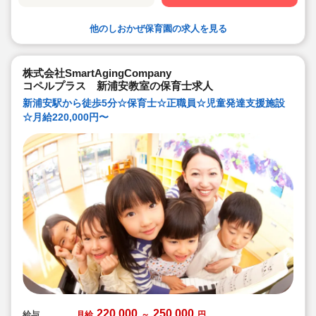
他のしおかぜ保育園の求人を見る
株式会社SmartAgingCompany
コペルプラス 新浦安教室の保育士求人
新浦安駅から徒歩5分☆保育士☆正職員☆児童発達支援施設
☆月給220,000円〜
220,000
250,000
給与
月給
～
円