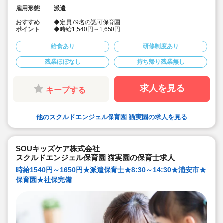
雇用形態
派遣
おすすめ
◆定員79名の認可保育園
ポイント
◆時給1,540円～1,650円
◆12:30～18:30（休憩なし）
◆社会保険完備！
給食あり
研修制度あり
◆皆勤手当あり♪
◆派遣でのお仕事
残業ほぼなし
持ち帰り残業無し
◆リトミック・幼児体育、世界で通用する語学力の基本
を身につけるための外国人講師による幼児英会話など、
質の高い幼児教育プログラムを提供しております。
求人を見る
キープする
他のスクルドエンジェル保育園 猫実園の求人を見る
SOUキッズケア株式会社
スクルドエンジェル保育園 猫実園の保育士求人
時給1540円～1650円★派遣保育士★8:30～14:30★浦安市★
保育園★社保完備