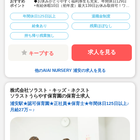
おすすめ
◆お休みがとりやすく福利厚生も充実。年間休日129日
ポイント
+有給休暇10日（初年度）最大139日お休み取得可！ワー
クライフバランスを大切に働けます。
◆給食費補助、借り上げ社宅制度あり、退職金制度など
年間休日125日以上
退職金制度
福利厚生も充実しています
◆少人数制保育で子ども一人ひとりに寄り添う保育がで
給食あり
残業ほぼなし
きます。
◆チーム保育で複数担任制を取っております。
持ち帰り残業無し
◆保育に専念できる環境づくり
連絡帳や日誌のアプリ化を始め、園だより等も手書き作
業がありません。ICTツールで書類作成の負担を軽減して
います。
求人を見る
キープする
◆子ども主体の温かみのある保育環境を大切にしていま
す。大型遊具や床暖房完備の快適な保育室など、充実し
た環境を整えています。
◆直営の療育施設「AIAIPLUS」からの訪問支援による個
他のAIAI NURSERY 浦安の求人を見る
別療育も行っています。療育へのキャリアチェンジも可
能です。
◆研修制度が充実
ブランクがあっても安心です。勤続年数に合わせた研修
制度を用意しています。
株式会社ソラスト・キッズ・ネクスト
◆育児休業取得率94%・復職率89%
ソラストうらやす保育園の保育士求人
◆宿舎借り上げ制度利用可能です！※規定内であれば敷
金・礼金等会社が負担してくださいます。
浦安駅★認可保育園★正社員★保育士★年間休日125日以上♪
◆園の壁装飾なし(持ち帰りを発生させないため)
月給27万～♪