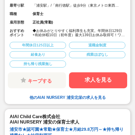
最寄り駅
「浦安駅」/「南行徳駅」徒歩9分（東京メトロ東西
線）
職種
保育士
雇用形態
正社員(常勤)
おすすめ
◆お休みがとりやすく福利厚生も充実。年間休日129日
ポイント
+有給休暇10日（初年度）最大139日お休み取得可！ワー
クライフバランスを大切に働けます。
◆給食費補助、借り上げ社宅制度あり、退職金制度など
年間休日125日以上
退職金制度
福利厚生も充実しています
◆少人数制保育で子ども一人ひとりに寄り添う保育がで
給食あり
残業ほぼなし
きます。
◆チーム保育で複数担任制を取っております。
持ち帰り残業無し
◆保育に専念できる環境づくり
連絡帳や日誌のアプリ化を始め、園だより等も手書き作
業がありません。ICTツールで書類作成の負担を軽減して
います。
求人を見る
キープする
◆子ども主体の温かみのある保育環境を大切にしていま
す。大型遊具や床暖房完備の快適な保育室など、充実し
た環境を整えています。
◆直営の療育施設「AIAIPLUS」からの訪問支援による個
他のAIAI NURSERY 浦安北栄の求人を見る
別療育も行っています。療育へのキャリアチェンジも可
能です。
◆研修制度が充実
ブランクがあっても安心です。勤続年数に合わせた研修
制度を用意しています。
AIAI Child Care株式会社
◆育児休業取得率94%・復職率89%
AIAI NURSERY 浦安の保育士求人
◆宿舎借り上げ制度利用可能です！※規定内であれば敷
金・礼金等会社が負担してくださいます。
浦安市★認可園★常勤★保育士★月給29.8万円～★持ち帰り
◆園の壁装飾なし(持ち帰りを発生させないため)