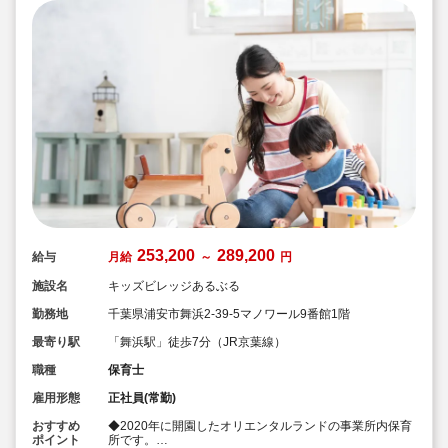
253,200
289,200
給与
月給
～
円
施設名
キッズビレッジあるぶる
勤務地
千葉県浦安市舞浜2-39-5マノワール9番館1階
最寄り駅
「舞浜駅」徒歩7分（JR京葉線）
職種
保育士
雇用形態
正社員(常勤)
おすすめ
◆2020年に開園したオリエンタルランドの事業所内保育
ポイント
所です。