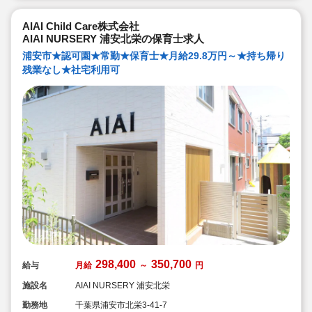
AIAI Child Care株式会社
AIAI NURSERY 浦安北栄の保育士求人
浦安市★認可園★常勤★保育士★月給29.8万円～★持ち帰り
残業なし★社宅利用可
298,400
350,700
給与
月給
～
円
施設名
AIAI NURSERY 浦安北栄
勤務地
千葉県浦安市北栄3-41-7