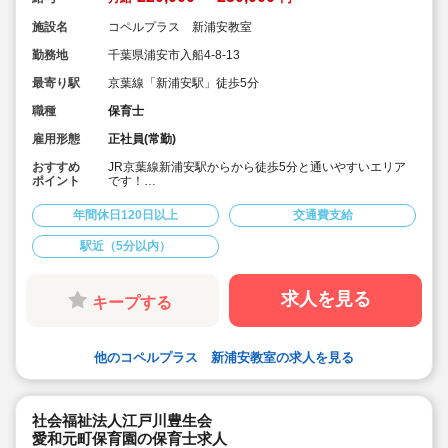
施設名
コペルプラス 新浦安教室
勤務地
千葉県浦安市入船4-8-13
最寄り駅
京葉線「新浦安駅」徒歩5分
職種
保育士
雇用形態
正社員(常勤)
おすすめ
JR京葉線新浦安駅からから徒歩5分と通いやすいエリア
ポイント
です！
年間休日120日以上でプライベートも充実♪
児童発達支援のお仕事！お子さんおひとりおひとりとじ
年間休日120日以上
交通費支給
っくり向き合いたい方をお待ちしています！
駅近（5分以内）
求人を見る
キープする
他のコペルプラス 新浦安教室の求人を見る
社会福祉法人江戸川豊生会
愛和元町保育園の保育士求人