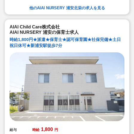
を体験することで、食や健康に対する興味を引き出して
います
他のAIAI NURSERY 浦安北栄の求人を見る
★60名定員など中規模園を中心に「もう一つの家」をコ
ンセプトに木のぬくもりを感じるような環境を提供して
います
★ICT技術を導入し事務作業や午睡時の安全確認、保護者
の方とのやり取り等を効率化されています
AIAI Child Care株式会社
★子どもたち一人一人と向き合った保育を実施していま
AIAI NURSERY 浦安の保育士求人
す
時給1,800円★派遣★保育士★認可保育園★社保完備★土日
祝日休可★新浦安駅徒歩7分
1,800
給与
時給
円