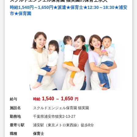
フレッシュ休暇が出ます）
◆退職金制度あり
時給1,540円～1,650円★派遣★保育士★12:30～18:30★浦安
◆職員同士の協力を大切にしています！保育経験がな
市★保育園
い、ブランクが有る方もOK（先輩スタッフがサポートし
ます！）
1,540
1,650
給与
時給
～
円
施設名
スクルドエンジェル保育園 猫実園
勤務地
千葉県浦安市猫実2-13-27
最寄り駅
浦安駅（東京メトロ東西線）徒歩8分
職種
保育士