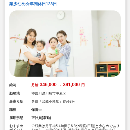
業少なめ☆年間休日123日
346,000
391,000
給与
月給
～
円
勤務地
神奈川県川崎市中原区
最寄り駅
各線「武蔵小杉駅」徒歩3分
職種
保育士
雇用形態
正社員(常勤)
おすすめ
◇残業は月平均5.4時間(16.8分程度/日割)と少なめであり