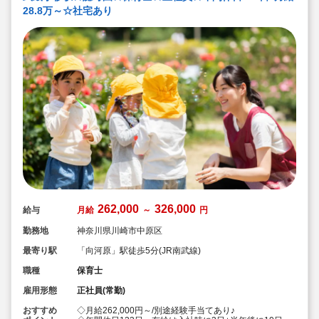
28.8万～☆社宅あり
262,000
326,000
給与
月給
～
円
勤務地
神奈川県川崎市中原区
最寄り駅
「向河原」駅徒歩5分(JR南武線)
職種
保育士
雇用形態
正社員(常勤)
おすすめ
◇月給262,000円～/別途経験手当てあり♪