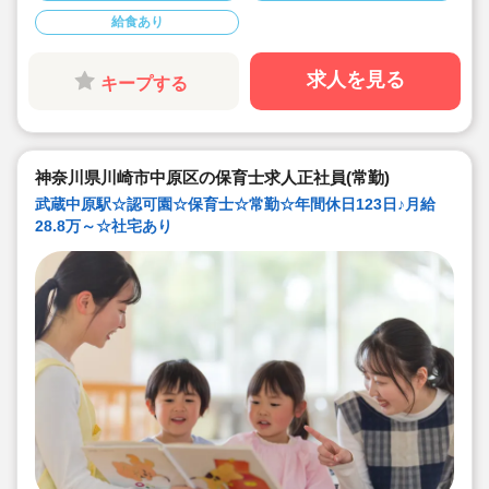
復帰率も83％♪
給食あり
◇男性保育士も数多く活躍中の法人です！
◇主体性をはぐくむコーナー保育などを取り入れた、こ
どもたち一人ひとりに寄り添う保育を行っています。
◇各種研修を無理なく実施しているので、ブランクある
求人を見る
キープする
方や未経験の方も安心。主任や園長を目指す方のサポー
トも万全です♪
神奈川県川崎市中原区の保育士求人正社員(常勤)
武蔵中原駅☆認可園☆保育士☆常勤☆年間休日123日♪月給
28.8万～☆社宅あり