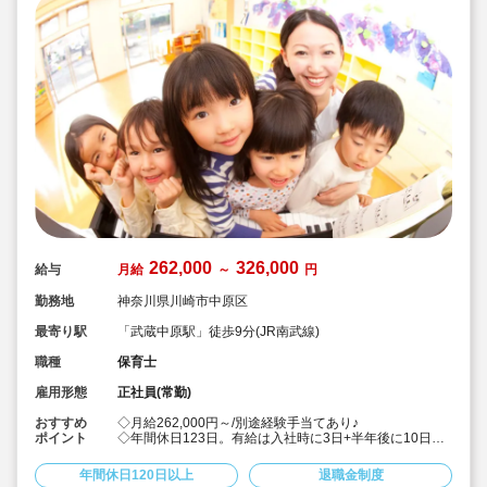
262,000
326,000
給与
月給
～
円
勤務地
神奈川県川崎市中原区
最寄り駅
「武蔵中原駅」徒歩9分(JR南武線)
職種
保育士
雇用形態
正社員(常勤)
おすすめ
◇月給262,000円～/別途経験手当てあり♪
ポイント
◇年間休日123日。有給は入社時に3日+半年後に10日付
与！特別休暇も年5日でプライベート充実☆
◇借り上げ社宅制度あり！(敷金礼金なし)
年間休日120日以上
退職金制度
◇介護休暇・産前産後休暇・育児休暇の取得率100％！