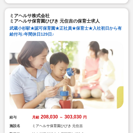
ミアヘルサ株式会社
ミアヘルサ保育園ひびき 元住吉の保育士求人
武蔵小杉駅★認可保育園★正社員★保育士★入社初日から有
給付与♪年間休日129日♪
208,030
303,030
給与
月給
～
円
施設名
ミアヘルサ保育園ひびき 元住吉