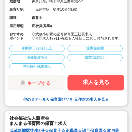
勤務地
神奈川県川崎市中原区西加瀬2-2
最寄り駅
「元住吉駅」徒歩10分(各線)
職種
保育士
雇用形態
正社員(常勤)
おすすめ
◇武蔵小杉駅の認可保育園正社員求人♪
ポイント
◇年間求人129日♪有給も入社初日に10日付与されますの
でワークライフバランスとりやすい環境です♪
◇残業は基本しない考えで、残業発生の際も1分から支給
年間休日125日以上
退職金制度
あり♪
◇宿舎借り上げ制度利用可で、引っ越し代も補助ありま
研修制度あり
残業ほぼなし
す♪
持ち帰り残業無し
求人を見る
キープする
他のミアヘルサ保育園ひびき 元住吉の求人を見る
社会福祉法人藤雪会
まんまる保育園の保育士求人
武蔵新城駅徒歩8分☆保育士☆正職員☆認可保育園☆賞与最