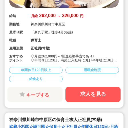
262,000
326,000
給与
月給
～
円
勤務地
神奈川県川崎市中原区
最寄り駅
「新丸子駅」徒歩4分(各線)
職種
保育士
雇用形態
正社員(常勤)
おすすめ
◇月給262,000円～/別途経験手当てあり♪
ポイント
◇年間休日123日。有給は入社時に3日+半年後に10日付
与！特別休暇も年5日でプライベート充実☆
◇借り上げ社宅制度あり！(敷金礼金なし)
年間休日120日以上
退職金制度
◇介護休暇・産前産後休暇・育児休暇の取得率100％！
復帰率も83％♪
給食あり
◇男性保育士も数多く活躍中の法人です！
◇主体性をはぐくむコーナー保育などを取り入れた、こ
どもたち一人ひとりに寄り添う保育を行っています。
◇各種研修を無理なく実施しているので、ブランクある
求人を見る
キープする
方や未経験の方も安心。主任や園長を目指す方のサポー
トも万全です♪
神奈川県川崎市中原区の保育士求人正社員(常勤)
武蔵小杉駅☆認可園☆保育士☆正社員☆年間休日123日♪月給