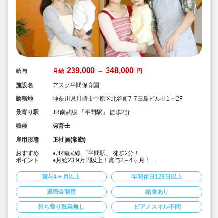
239,000
348,000
給与
月給
～
円
施設名
アスク平間保育園
勤務地
神奈川県川崎市中原区北谷町7-7田島ビルⅡ1・2F
最寄り駅
JR南武線 「平間駅」 徒歩2分
職種
保育士
雇用形態
正社員(常勤)
おすすめ
●JR南武線 「平間駅」 徒歩2分！
ポイント
●月給23.9万円以上！賞与2～4ヶ月！
●年間休日125日(有給含まず)。有給は入社時10日間付
与。有給も追加すると130日以上です！お休み取りやす
賞与4ヶ月以上
年間休日125日以上
いです♪
●持ち帰り仕事NG、残業代は別途全額支給なのでオン／
退職金制度
給食あり
オフをしっかり切り替えられます。
●「プラチナくるみん」認定を取得しており、積極的な子
持ち帰り残業無し
ピアノスキル不問
育てサポートを行っております☆
●1分単位で残業代を別途支給しています！