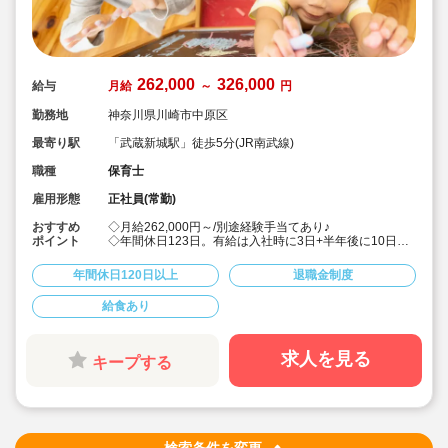
262,000
326,000
給与
月給
～
円
勤務地
神奈川県川崎市中原区
最寄り駅
「武蔵新城駅」徒歩5分(JR南武線)
職種
保育士
雇用形態
正社員(常勤)
おすすめ
◇月給262,000円～/別途経験手当てあり♪
ポイント
◇年間休日123日。有給は入社時に3日+半年後に10日付
与！特別休暇も年5日でプライベート充実☆
◇借り上げ社宅制度あり！(敷金礼金なし)
年間休日120日以上
退職金制度
◇介護休暇・産前産後休暇・育児休暇の取得率100％！
復帰率も83％♪
給食あり
◇男性保育士も数多く活躍中の法人です！
◇主体性をはぐくむコーナー保育などを取り入れた、こ
どもたち一人ひとりに寄り添う保育を行っています。
◇各種研修を無理なく実施しているので、ブランクある
求人を見る
キープする
方や未経験の方も安心。主任や園長を目指す方のサポー
トも万全です♪