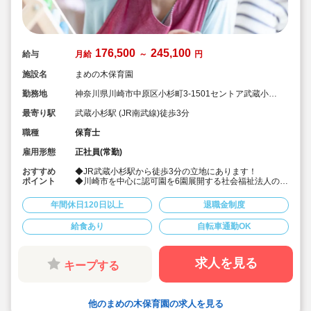
176,500
245,100
給与
月給
～
円
施設名
まめの木保育園
勤務地
神奈川県川崎市中原区小杉町3-1501セントア武蔵小杉
A棟3（4階）
最寄り駅
武蔵小杉駅 (JR南武線)徒歩3分
職種
保育士
雇用形態
正社員(常勤)
おすすめ
◆JR武蔵小杉駅から徒歩3分の立地にあります！
ポイント
◆川崎市を中心に認可園を6園展開する社会福祉法人の求
人です！職員数も事業集も川崎市でトップクラスの法人
で、母体運営が安定しており安心です！
年間休日120日以上
退職金制度
◆福利厚生や給与、昇給率等、大変充実しており、いつ
も求人がすぐに埋まる人気の園さんです！
給食あり
自転車通勤OK
◆賞与は4.15か月分！年間休日数も123日と多いです！
退職金は勤続1年以上です！
◆大卒の2年目の正職員保育士さんの年収が376万円と高
額です！
求人を見る
キープする
◆総合的に休みも給与も園の場所も福利厚生も全て充実
しており、おススメです！
◆有給は入職と同時に5日付与されます！
他のまめの木保育園の求人を見る