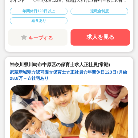
ポイント
◇年間休日123日。有給は入社時に3日+半年後に10日付
与！特別休暇も年5日でプライベート充実☆
◇借り上げ社宅制度あり！(敷金礼金なし)
年間休日120日以上
退職金制度
◇介護休暇・産前産後休暇・育児休暇の取得率100％！
復帰率も83％♪
給食あり
◇男性保育士も数多く活躍中の法人です！
◇主体性をはぐくむコーナー保育などを取り入れた、こ
どもたち一人ひとりに寄り添う保育を行っています。
◇各種研修を無理なく実施しているので、ブランクある
求人を見る
キープする
方や未経験の方も安心。主任や園長を目指す方のサポー
トも万全です♪
神奈川県川崎市中原区の保育士求人正社員(常勤)
武蔵新城駅☆認可園☆保育士☆正社員☆年間休日123日♪月給
28.8万～☆社宅あり