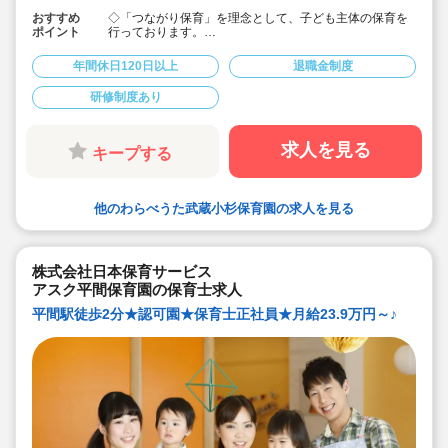
おすすめ
◇「つながり保育」を理念として、子ども主体の保育を
ポイント
行っております。
◇宿舎借上げ制度活用OK！初期費用・引っ越し費用補助
あり♪
年間休日120日以上
退職金制度
◇残業ゼロ推進 / 持ち帰り残業禁止 / 残業代は1分単位で
支給！
研修制度あり
◇年間休日123日から / プライベートも充実 / 12連休取得
実績有！
◇多彩なキャリアアップ研修 / 年間100以上実施 / 充実し
たバックアップ！
求人を見る
キープする
他のわらべうた武蔵小杉保育園の求人を見る
株式会社日本保育サービス
アスク平間保育園の保育士求人
平間駅徒歩2分★認可園★保育士正社員★月給23.9万円～♪