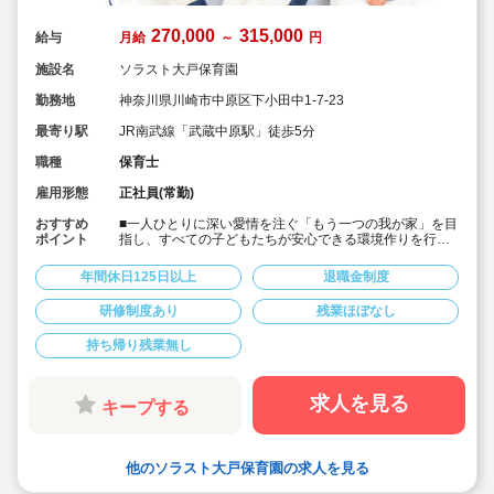
270,000
315,000
給与
月給
～
円
施設名
ソラスト大戸保育園
勤務地
神奈川県川崎市中原区下小田中1-7-23
最寄り駅
JR南武線「武蔵中原駅」徒歩5分
職種
保育士
雇用形態
正社員(常勤)
おすすめ
■一人ひとりに深い愛情を注ぐ「もう一つの我が家」を目
ポイント
指し、すべての子どもたちが安心できる環境作りを行っ
てます。
■月給27万以上の好待遇♪
年間休日125日以上
退職金制度
■入社月より初年度分の有給休暇10日を付与します！
■年間休日125日以上でプライベート充実！
研修制度あり
残業ほぼなし
■書類業務は簡単なタブレット入力♪
■大手安定企業♪福利厚生も充実♪
持ち帰り残業無し
■20代～70代まで幅広い年齢層でどのライフイベントに
も対応できる環境です
求人を見る
キープする
他のソラスト大戸保育園の求人を見る