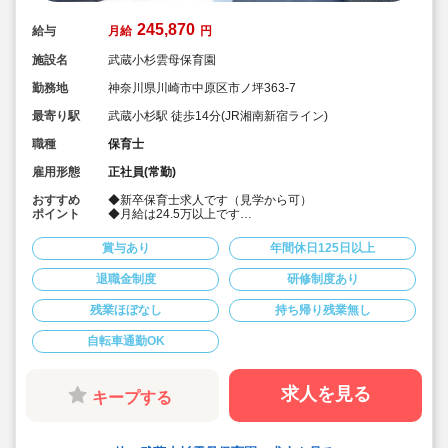
245,870
給与
月給
円
施設名
武蔵小杉雲母保育園
勤務地
神奈川県川崎市中原区市ノ坪363-7
最寄り駅
武蔵小杉駅 徒歩14分(JR湘南新宿ライン)
職種
保育士
雇用形態
正社員(常勤)
おすすめ
◆新卒保育士求人です（見学から可）
ポイント
◆月給は24.5万以上です
◆お休みは年間休日130日以上、長期休暇（夏季休暇で9
連休）も取得可能です♪
賞与あり
年間休日125日以上
◆雲母保育園は60名以下のコンパクトなサイズの園にな
ります
退職金制度
研修制度あり
◆仕事もプライベートも両立出来ます。
◆残業少な目です（サービス残業・持ち帰り業務をしな
残業ほぼなし
持ち帰り残業無し
い仕組みになっています。平均残業 月4.7時間！）
◆行事は最低限です！行事に追われることはありませ
ん。
自転車通勤OK
◆日々の保育を大切に楽しくお仕事出来ます（行事準
備・書き物類軽減されています）
◆ピアノが弾けなくてOKです。（得意分野を活かして頂
求人を見る
キープする
く方針です
◆保育以外の業務量が不安な方も安心です。（ICTシステ
ム導入で業務効率化が図れています）
◆保育経験がない、ブランクがある方も安心です。（先