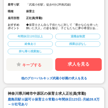
蔵小杉3階
最寄り駅
「武蔵小杉駅」徒歩4分(JR南武線)
職種
保育士
雇用形態
正社員(常勤)
おすすめ
◆保育士さん自ら子供たちに対して「豊かな心を持った
ポイント
輝いた大人」の姿を魅せ、子どもたちに夢や希望がある
ことを伝えてます◎
◆年間休日125日以上！
年間休日120日以上
退職金制度
◆子育て期間中は時短勤務OK
◆半日有給OKで子育て中の方も働きやすい環境です
給食あり
残業ほぼなし
◆会社独自の休暇制度がありますので、独身、既婚者問
わずノビノビと働きやすい環境です。
持ち帰り残業無し
◆宿舎借上げ制度利用可能です！
◆職員間の人間関係を大事にしています。チーム保育で
新しい仲間も皆でサポート。新卒で不安な方、中途で馴
染めるか不安な方ブランク空けの方、別業種からのキャ
求人を見る
キープする
リアチェンジの方！どんな方でもチームでサポートしあ
いながら保育をする環境です
◆キャリアアップしていきたい方も大歓迎！挑戦したい
方は管理職などキャリアアップを通して収入アップも可
他のグローバルキッズ武蔵小杉園の求人を見る
能です！
◆研修制度充実！未経験やブランクのある方でも安心し
て勤務いただけます。
◆幅広い年齢層の職員がいるため働きやすい就業環境で
す！
神奈川県川崎市中原区の保育士求人正社員(常勤)
◆充実の福利厚生、海外研修など腰を据え長く勤務でき
鹿島田駅☆認可☆保育士☆常勤☆年間休日123日♪月給28.8万
成長し続けられる環境が整っています。
～☆社宅あり