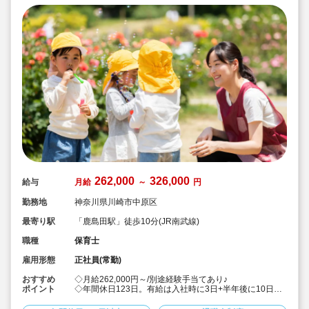
262,000
326,000
給与
月給
～
円
勤務地
神奈川県川崎市中原区
最寄り駅
「鹿島田駅」徒歩10分(JR南武線)
職種
保育士
雇用形態
正社員(常勤)
おすすめ
◇月給262,000円～/別途経験手当てあり♪
ポイント
◇年間休日123日。有給は入社時に3日+半年後に10日付
与！特別休暇も年5日でプライベート充実☆
◇借り上げ社宅制度あり！(敷金礼金なし)