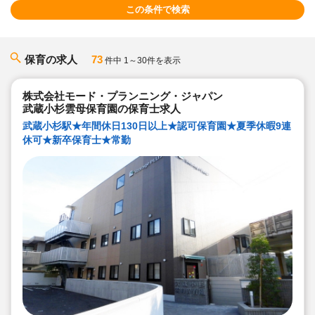
この条件で検索
保育の求人
73
件中 1～30件を表示
株式会社モード・プランニング・ジャパン
武蔵小杉雲母保育園の保育士求人
武蔵小杉駅★年間休日130日以上★認可保育園★夏季休暇9連
休可★新卒保育士★常勤