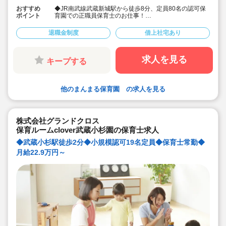
おすすめ
◆JR南武線武蔵新城駅から徒歩8分、定員80名の認可保
ポイント
育園での正職員保育士のお仕事！
◆月給最大260,000円
◆賞与は年2回支給☆計2.5~4ヶ月分
退職金制度
借上社宅あり
初年度賞与は1.5か月分
◆有給消化率80％と積極消化できます！
求人を見る
キープする
他のまんまる保育園 の求人を見る
株式会社グランドクロス
保育ルームclover武蔵小杉園の保育士求人
◆武蔵小杉駅徒歩2分◆小規模認可19名定員◆保育士常勤◆
月給22.9万円～