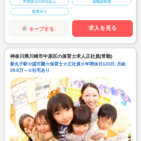
年間休日120日以上
退職金制度
◇介護休暇・産前産後休暇・育児休暇の取得率100％！
復帰率も83％♪
給食あり
◇男性保育士も数多く活躍中の法人です！
◇主体性をはぐくむコーナー保育などを取り入れた、こ
どもたち一人ひとりに寄り添う保育を行っています。
◇各種研修を無理なく実施しているので、ブランクある
求人を見る
キープする
方や未経験の方も安心。主任や園長を目指す方のサポー
トも万全です♪
神奈川県川崎市中原区の保育士求人正社員(常勤)
新丸子駅☆認可園☆保育士☆正社員☆年間休日123日♪月給
28.8万～☆社宅あり