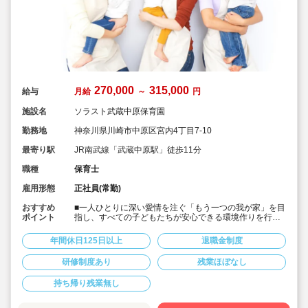
270,000
315,000
給与
月給
～
円
施設名
ソラスト武蔵中原保育園
勤務地
神奈川県川崎市中原区宮内4丁目7-10
最寄り駅
JR南武線「武蔵中原駅」徒歩11分
職種
保育士
雇用形態
正社員(常勤)
おすすめ
■一人ひとりに深い愛情を注ぐ「もう一つの我が家」を目
ポイント
指し、すべての子どもたちが安心できる環境作りを行っ
てます。
■月給27万以上の好待遇♪
年間休日125日以上
退職金制度
■入社月より初年度分の有給休暇10日を付与します！
■年間休日125日以上でプライベート充実！
研修制度あり
残業ほぼなし
■書類業務は簡単なタブレット入力♪
■大手安定企業♪福利厚生も充実♪
持ち帰り残業無し
■20代～70代まで幅広い年齢層でどのライフイベントに
も対応できる環境です