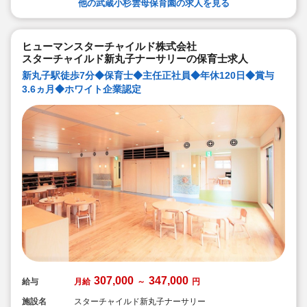
輩社員が徹底サポートします）
他の武蔵小杉雲母保育園の求人を見る
◆宿舎借上げ制度活用OK！5,000円の自己負担で住めま
す！
◆ベネフィットステーション（飲食店,宿泊・レジャー施
設などの割引）
ヒューマンスターチャイルド株式会社
◆永年勤続表彰（勤続10年を迎える正社員に、賞与とリ
スターチャイルド新丸子ナーサリーの保育士求人
フレッシュ休暇が出ます）
◆退職金制度あり
新丸子駅徒歩7分◆保育士◆主任正社員◆年休120日◆賞与
◆職員同士の協力を大切にしています！保育経験がな
3.6ヵ月◆ホワイト企業認定
い、ブランクが有る方もOK（先輩スタッフがサポートし
ます！）
307,000
347,000
給与
月給
～
円
施設名
スターチャイルド新丸子ナーサリー