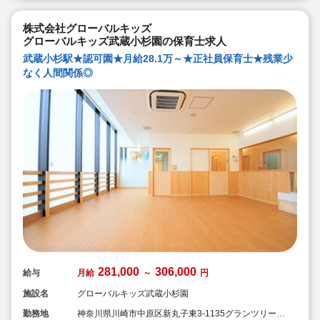
株式会社グローバルキッズ
グローバルキッズ武蔵小杉園の保育士求人
武蔵小杉駅★認可園★月給28.1万～★正社員保育士★残業少
なく人間関係◎
281,000
306,000
給与
月給
～
円
施設名
グローバルキッズ武蔵小杉園
勤務地
神奈川県川崎市中原区新丸子東3-1135グランツリー武