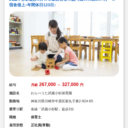
宿舎借上♪年間休日123日♪
267,000
327,000
給与
月給
～
円
施設名
わらべうた武蔵小杉保育園
勤務地
神奈川県川崎市中原区新丸子東2-924-65
最寄り駅
各線「武蔵小杉駅」徒歩3分
職種
保育士
雇用形態
正社員(常勤)