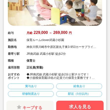
229,000
269,000
給与
月給
～
円
施設名
保育ルームclover武蔵小杉園
勤務地
神奈川県川崎市中原区新丸子東3-953カーサブライト1
階
最寄り駅
JR南武線 武蔵小杉駅 徒歩2分
職種
保育士
雇用形態
正社員(常勤)
おすすめ
◆JR南武線 武蔵小杉駅 徒歩2分と駅チカです！
ポイント
◆小規模保育園19名の定員での保育士業務です！
◆一人一人向き合った保育！
◆月給は22.9万円～ 神奈川県内の小規模の中では高月
賞与あり
給食あり
給です！
◆ICT化を進めていて、アプリを活用し書き物の負担が軽
研修制度あり
駅近（5分以内）
減されました！
求人を見る
キープする