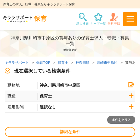
保育士の求人、転職、募集ならキララサポート保育
神奈川県川崎市中原区の賞与ありの保育士求人・転職・募集
一覧
8月9日 更新
キララサポート
保育TOP
保育士
神奈川県
川崎市中原区
賞与あり
現在選択している検索条件
勤務地
神奈川県川崎市中原区
職種
保育士
雇用形態
選択なし
条件をクリア
詳細な条件