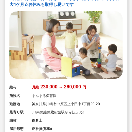
大4ケ月☆お休みも取得し易いです
230,000
260,000
給与
月給
～
円
施設名
まんまる保育園
勤務地
神奈川県川崎市中原区上小田中1丁目29-20
最寄り駅
JR南武線武蔵新城駅から徒歩8分
職種
保育士
雇用形態
正社員(常勤)