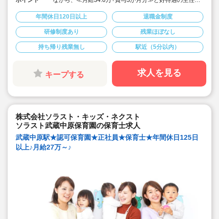
ポイント
ながら、≪月給34.6万+賞与3か月分≫と好待遇の主任求
人です♪
◇「武蔵小杉駅」から徒歩3分の駅チカ☆
年間休日120日以上
退職金制度
◇定員60名の認可保育園での主任候補！保育士経験5年
以上で、ステップアップを目指す方
研修制度あり
残業ほぼなし
◇月給346,000円〜391,000円/経験加算
◇年間休日123日！有給休暇は入社2カ月後に3日、半年
持ち帰り残業無し
駅近（5分以内）
後に13日付与されます♪
◇宿舎借上げ制度あり(初期費用・引っ越し代補助付き)ま
たは住宅手当支給！※世帯主
◇残業ゼロ推進 / 持ち帰り残業禁止 / 残業代は1分単位で
求人を見る
キープする
支給！安心の職場環境です◎
◇各種手当や休暇制度，時短勤務制度など、福利厚生充
実。多彩なキャリアアップ研修も、年間45講座を244回
以上実施しています！
株式会社ソラスト・キッズ・ネクスト
ソラスト武蔵中原保育園の保育士求人
武蔵中原駅★認可保育園★正社員★保育士★年間休日125日
以上♪月給27万～♪