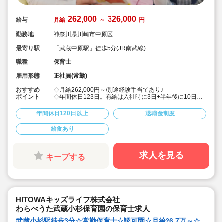
262,000
326,000
給与
月給
～
円
勤務地
神奈川県川崎市中原区
最寄り駅
「武蔵中原駅」徒歩5分(JR南武線)
職種
保育士
雇用形態
正社員(常勤)
おすすめ
◇月給262,000円～/別途経験手当てあり♪
ポイント
◇年間休日123日。有給は入社時に3日+半年後に10日付
与！特別休暇も年5日でプライベート充実☆
◇借り上げ社宅制度あり！(敷金礼金なし)
年間休日120日以上
退職金制度
◇介護休暇・産前産後休暇・育児休暇の取得率100％！
復帰率も83％♪
給食あり
◇男性保育士も数多く活躍中の法人です！
◇主体性をはぐくむコーナー保育などを取り入れた、こ
どもたち一人ひとりに寄り添う保育を行っています。
◇各種研修を無理なく実施しているので、ブランクある
求人を見る
キープする
方や未経験の方も安心。主任や園長を目指す方のサポー
トも万全です♪
HITOWAキッズライフ株式会社
わらべうた武蔵小杉保育園の保育士求人
武蔵小杉駅徒歩3分☆常勤保育士☆認可園☆月給26.7万～☆