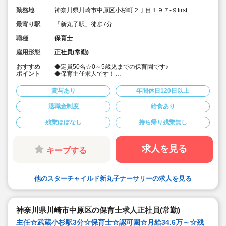
勤務地
神奈川県川崎市中原区小杉町２丁目１９７-９first
place kosugi 1階
最寄り駅
「新丸子駅」徒歩7分
職種
保育士
雇用形態
正社員(常勤)
おすすめ
◆定員50名☆0～5歳児までの保育園です♪
ポイント
◆保育主任求人です！
◆充実の研修制度あり◎社会人に必要なマインドの研修
や、わらべうた、おもちゃ製作などの研修など様々な研
賞与あり
年間休日120日以上
修に参加いただけます！（平日の勤務時間内に受講可
能）
退職金制度
給食あり
◆年間休日120日以上、サービス残業や持ち帰り業務は
禁止！プライベート両立できます♪
残業ほぼなし
持ち帰り残業無し
◆月給30.7万円以上！賞与実績3.0～3.9ヶ月(昨年実績3.6
か月)と株式会社の中でも高水準の給与！
◆書類作成はタブレット端末等を使用しています！職員
の負担を軽減しています♪
求人を見る
キープする
◆否定語、禁止語を極力使わない、前向きな言葉がけの
保育を行っています！
◆食育にも力を入れており、産地が明確な食材しか使用
しない給食を提供しています♪もちろん職員も食べる事が
他のスターチャイルド新丸子ナーサリーの求人を見る
出来ます♪
神奈川県川崎市中原区の保育士求人正社員(常勤)
主任☆武蔵小杉駅3分☆保育士☆認可園☆月給34.6万～☆残