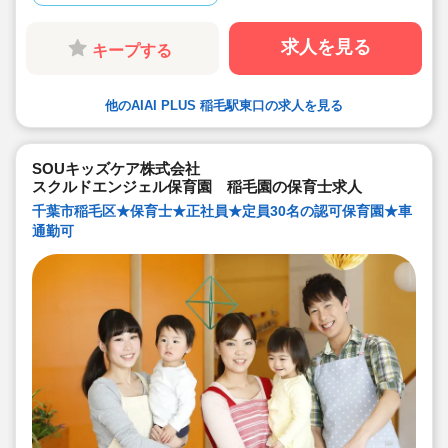
★残業時間が月平均7時間以下：業界平均より少なく、生
活と仕事の両立がしやすい環境です。
★送迎業務ありません：記録や支援に専念でき、ドライ
求人を見る
キープする
バー業務の負担がありません。
★年間休日128日です。年末年始の連休も確保され、プ
ライベートの時間もしっかり確保できます。
★保育・療育・教育を融合した支援に携わり、子どもの
他のAIAI PLUS 稲毛駅東口の求人を見る
「できる」をささえながら、自らも成長したい方には、
ぴったりな環境です。
SOUキッズケア株式会社
スクルドエンジェル保育園 稲毛園の保育士求人
千葉市稲毛区★保育士★正社員★定員30名の認可保育園★車
通勤可