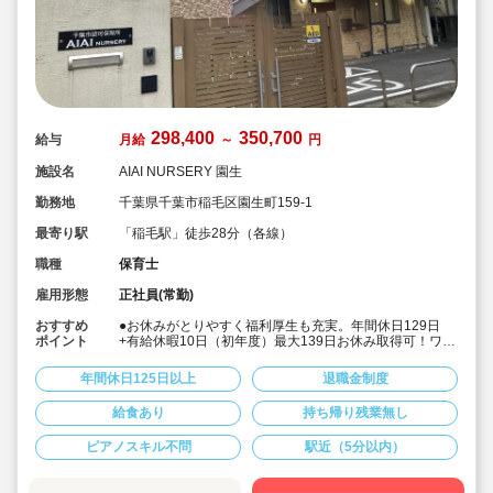
298,400
350,700
給与
月給
～
円
施設名
AIAI NURSERY 園生
勤務地
千葉県千葉市稲毛区園生町159-1
最寄り駅
「稲毛駅」徒歩28分（各線）
職種
保育士
雇用形態
正社員(常勤)
おすすめ
●お休みがとりやすく福利厚生も充実。年間休日129日
ポイント
+有給休暇10日（初年度）最大139日お休み取得可！ワー
クライフバランスを大切に働けます。
●給食費補助、借り上げ社宅制度あり、退職金制度など福
年間休日125日以上
退職金制度
利厚生も充実しています
●少人数制保育で子ども一人ひとりに寄り添う保育ができ
給食あり
持ち帰り残業無し
ます。
●チーム保育で複数担任制を取っております。
ピアノスキル不問
駅近（5分以内）
●保育に専念できる環境づくり
連絡帳や日誌のアプリ化を始め、園だより等も手書き作
業がありません。ICTツールで書類作成の負担を軽減して