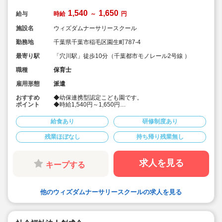
1,540
1,650
給与
時給
～
円
施設名
ウィズダムナーサリースクール
勤務地
千葉県千葉市稲毛区園生町787-4
最寄り駅
「穴川駅」徒歩10分（千葉都市モノレール2号線 ）
職種
保育士
雇用形態
派遣
おすすめ
◆幼保連携型認定こども園です。
ポイント
◆時給1,540円～1,650円
◆保育教諭での募集
◆社会保険完備！
給食あり
研修制度あり
◆皆勤手当あり♪
◆遅番を中心に入れる方や役回りを受けていただける方
残業ほぼなし
持ち帰り残業無し
は時給1,650円も可能！
求人を見る
キープする
他のウィズダムナーサリースクールの求人を見る