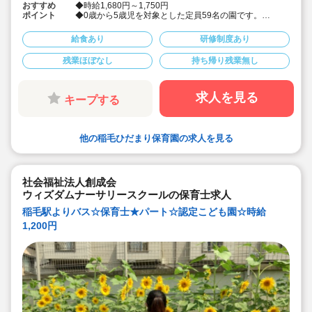
おすすめ
◆時給1,680円～1,750円
ポイント
◆0歳から5歳児を対象とした定員59名の園です。
◆社会保険完備！
◆皆勤手当あり♪
給食あり
研修制度あり
◆派遣でのお仕事
◆週に1回程度18:30もしくは20:00頃まで残れる方歓迎
残業ほぼなし
持ち帰り残業無し
（19時頃には大体終了）※時間外支給有
求人を見る
キープする
他の稲毛ひだまり保育園の求人を見る
社会福祉法人創成会
ウィズダムナーサリースクールの保育士求人
稲毛駅よりバス☆保育士★パート☆認定こども園☆時給
1,200円