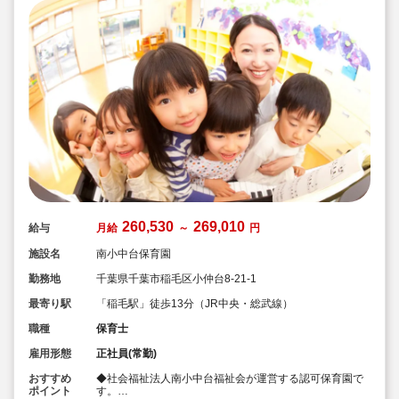
260,530
269,010
給与
月給
～
円
施設名
南小中台保育園
勤務地
千葉県千葉市稲毛区小仲台8-21-1
最寄り駅
「稲毛駅」徒歩13分（JR中央・総武線）
職種
保育士
雇用形態
正社員(常勤)
おすすめ
◆社会福祉法人南小中台福祉会が運営する認可保育園で
ポイント
す。