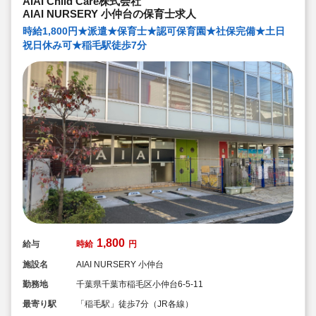
AIAI Child Care株式会社
★子どもたち一人一人と向き合った保育を実施していま
AIAI NURSERY 小仲台の保育士求人
す
時給1,800円★派遣★保育士★認可保育園★社保完備★土日
祝日休み可★稲毛駅徒歩7分
1,800
給与
時給
円
施設名
AIAI NURSERY 小仲台
勤務地
千葉県千葉市稲毛区小仲台6-5-11
最寄り駅
「稲毛駅」徒歩7分（JR各線）