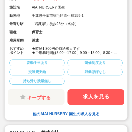
施設名
AIAI NURSERY 園生
勤務地
千葉県千葉市稲毛区園生町159-1
最寄り駅
「稲毛駅」徒歩28分（各線）
職種
保育士
雇用形態
派遣
おすすめ
★時給1,800円の時給求人です
ポイント
★ご勤務時間は8:00～17:00、9:00～18:00、8:30～
17:30 など週5日程度、平日8時間程度ご勤務できる方
歓迎です
皆勤手当あり
研修制度あり
★早番、遅番で勤務したいなど。時間帯は柔軟にご相談
ください
交通費支給
残業ほぼなし
★派遣スタッフの受け入れに慣れている園になりますの
で安心です
持ち帰り残業無し
★保育士専任のコンサルタントがあなたの派遣就業を安
心サポートいたします
★英語は遊びを通して専任講師が年齢に応じて対応して
います。異文化にふれることで社会性や国際理解を深め
求人を見る
キープする
ています
★食育プログラムとして、食糧生産から消費までの過程
を体験することで、食や健康に対する興味を引き出して
います
他のAIAI NURSERY 園生の求人を見る
★60名定員など中規模園を中心に「もう一つの家」をコ
ンセプトに木のぬくもりを感じるような環境を提供して
います
★ICT技術を導入し事務作業や午睡時の安全確認、保護者
の方とのやり取り等を効率化されています