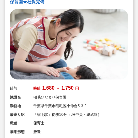
保育園★社保完備
1,680
1,750
給与
時給
～
円
施設名
稲毛ひだまり保育園
勤務地
千葉県千葉市稲毛区小仲台5-3-2
最寄り駅
「稲毛駅」徒歩10分（JR中央・総武線）
職種
保育士
雇用形態
派遣