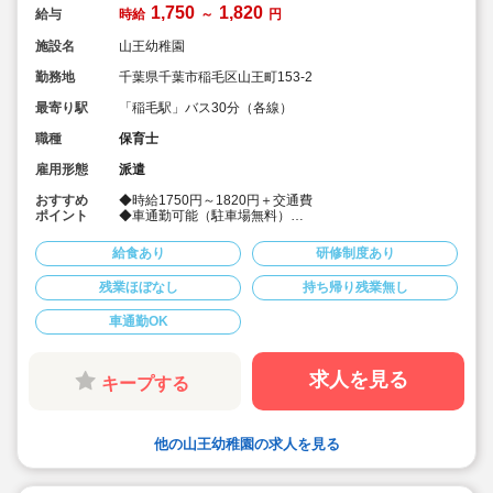
1,750
1,820
給与
時給
～
円
施設名
山王幼稚園
勤務地
千葉県千葉市稲毛区山王町153-2
最寄り駅
「稲毛駅」バス30分（各線）
職種
保育士
雇用形態
派遣
おすすめ
◆時給1750円～1820円＋交通費
ポイント
◆車通勤可能（駐車場無料）
◆社会保険完備！
◆皆勤手当あり♪
給食あり
研修制度あり
◆派遣でのお仕事
◆週4～5日
残業ほぼなし
持ち帰り残業無し
◆遅番固定（12:30～18:30）
車通勤OK
求人を見る
キープする
他の山王幼稚園の求人を見る