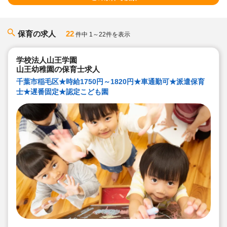
保育の求人
22
件中 1～22件を表示
学校法人山王学園
山王幼稚園の保育士求人
千葉市稲毛区★時給1750円～1820円★車通勤可★派遣保育
士★遅番固定★認定こども園