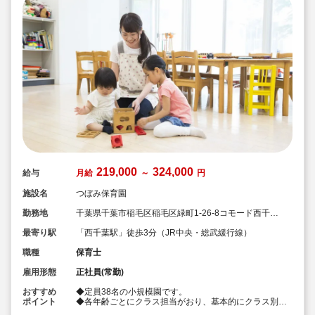
219,000
324,000
給与
月給
～
円
施設名
つぼみ保育園
勤務地
千葉県千葉市稲毛区稲毛区緑町1-26-8コモード西千葉
1階
最寄り駅
「西千葉駅」徒歩3分（JR中央・総武緩行線）
職種
保育士
雇用形態
正社員(常勤)
おすすめ
◆定員38名の小規模園です。
ポイント
◆各年齢ごとにクラス担当がおり、基本的にクラス別に
保育を行っています。