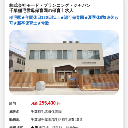
株式会社モード・プランニング・ジャパン
千葉稲毛雲母保育園の保育士求人
稲毛駅★年間休日130日以上★認可保育園★夏季休暇9連休も
可★新卒保育士★常勤
255,430
給与
月給
円
施設名
千葉稲毛雲母保育園
勤務地
千葉県千葉市稲毛区稲毛東5-15-5
最寄り駅
◆JR総武線「稲毛駅」徒歩9分