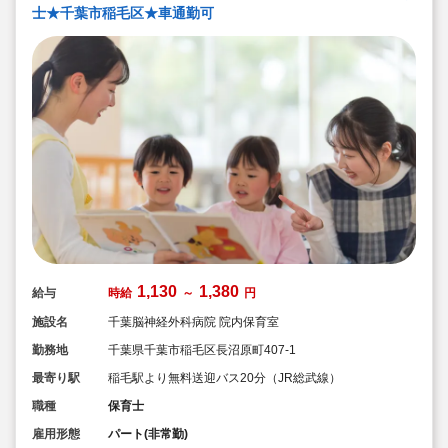
士★千葉市稲毛区★車通勤可
い、ブランクが有る方もOK（先輩スタッフがサポートし
ます！）
1,130
1,380
給与
時給
～
円
施設名
千葉脳神経外科病院 院内保育室
勤務地
千葉県千葉市稲毛区長沼原町407-1
最寄り駅
稲毛駅より無料送迎バス20分（JR総武線）
職種
保育士
雇用形態
パート(非常勤)