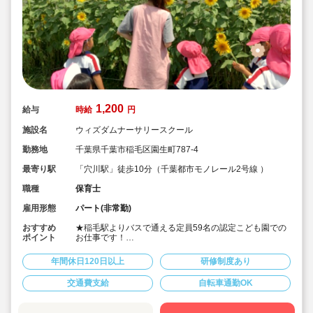
1,200
給与
時給
円
施設名
ウィズダムナーサリースクール
勤務地
千葉県千葉市稲毛区園生町787-4
最寄り駅
「穴川駅」徒歩10分（千葉都市モノレール2号線 ）
職種
保育士
雇用形態
パート(非常勤)
おすすめ
★稲毛駅よりバスで通える定員59名の認定こども園での
ポイント
お仕事です！
★自転車、バイクでの通勤もOK！
★処遇改善手当の支給あり（規定あり）☆
年間休日120日以上
研修制度あり
★早番か遅番の対応は必須ですが、1日実働4時間～8時
間、（月曜～土曜の間で）週3日～5日での選択肢があ
交通費支給
自転車通勤OK
り、プライベートとのバランスも取りやすい♪
★経験が活かせます！20代から50代まで幅広い年齢層の
方が活躍されている環境です！