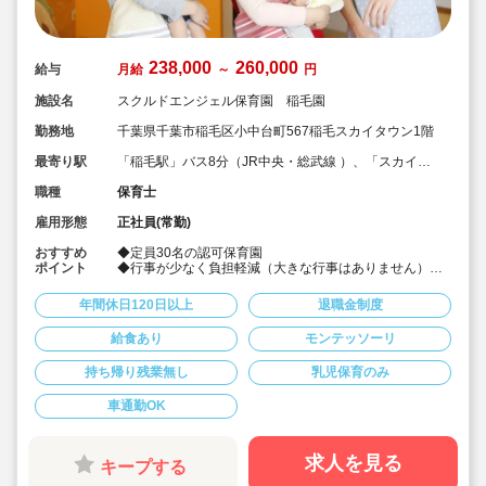
238,000
260,000
給与
月給
～
円
施設名
スクルドエンジェル保育園 稲毛園
勤務地
千葉県千葉市稲毛区小中台町567稲毛スカイタウン1階
最寄り駅
「稲毛駅」バス8分（JR中央・総武線 ）、「スカイタ
ウン」バス停下車徒歩1分
職種
保育士
雇用形態
正社員(常勤)
おすすめ
◆定員30名の認可保育園
ポイント
◆行事が少なく負担軽減（大きな行事はありません）
◆車通勤可
◆残業・持ち帰り業務はほとんどありません。
年間休日120日以上
退職金制度
◆多彩で質の高い幼児教育プログラム
当園では、外部講師を依頼し、モンテッソーリ教育を基
給食あり
モンテッソーリ
本に、
リトミックや外国人講師による幼児英会話など、多彩で
持ち帰り残業無し
乳児保育のみ
質の高い幼児教育プログラムを導入しています。
車通勤OK
求人を見る
キープする