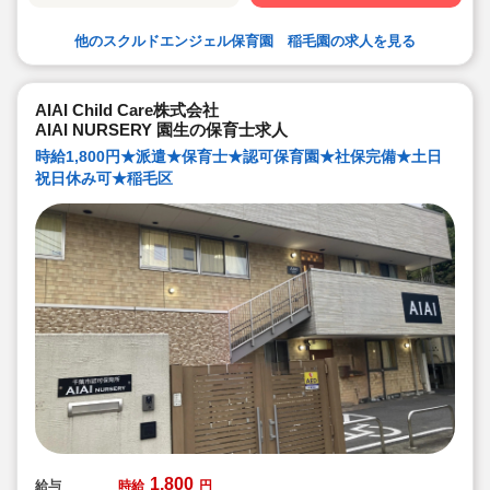
他のスクルドエンジェル保育園 稲毛園の求人を見る
AIAI Child Care株式会社
AIAI NURSERY 園生の保育士求人
時給1,800円★派遣★保育士★認可保育園★社保完備★土日
祝日休み可★稲毛区
1,800
給与
時給
円