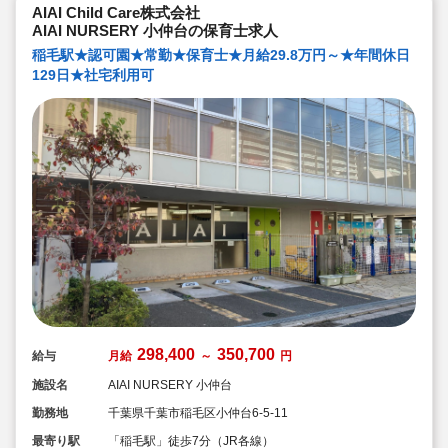
AIAI Child Care株式会社
AIAI NURSERY 小仲台の保育士求人
稲毛駅★認可園★常勤★保育士★月給29.8万円～★年間休日
129日★社宅利用可
298,400
350,700
給与
月給
～
円
施設名
AIAI NURSERY 小仲台
勤務地
千葉県千葉市稲毛区小仲台6-5-11
最寄り駅
「稲毛駅」徒歩7分（JR各線）