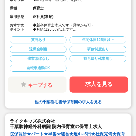
職種
保育士
雇用形態
正社員(常勤)
おすすめ
◆新卒保育士求人です（見学から可）
ポイント
◆月給は25.5万以上です
◆お休みは年間休日130日以上、長期休暇（夏季休暇で9
連休）も取得可能です♪
賞与あり
年間休日125日以上
◆雲母保育園は60名以下のコンパクトなサイズの園にな
ります
退職金制度
研修制度あり
◆仕事もプライベートも両立出来ます。
◆残業少な目です（サービス残業・持ち帰り業務をしな
残業ほぼなし
持ち帰り残業無し
い仕組みになっています。平均残業 月4.7時間！）
◆行事は最低限です！行事に追われることはありませ
ん。
自転車通勤OK
◆日々の保育を大切に楽しくお仕事出来ます（行事準
備・書き物類軽減されています）
◆ピアノが弾けなくてOKです。（得意分野を活かして頂
求人を見る
キープする
く方針です
◆保育以外の業務量が不安な方も安心です。（ICTシステ
ム導入で業務効率化が図れています）
◆保育経験がない、ブランクがある方も安心です。（先
輩社員が徹底サポートします）
他の千葉稲毛雲母保育園の求人を見る
◆宿舎借上げ制度活用OK！5,000円の自己負担で住めま
す！
◆ベネフィットステーション（飲食店,宿泊・レジャー施
設などの割引）
ライクキッズ株式会社
◆永年勤続表彰（勤続10年を迎える正社員に、賞与とリ
千葉脳神経外科病院 院内保育室の保育士求人
フレッシュ休暇が出ます）
◆退職金制度あり
院保育所★パート★早番or遅番★週4～5日★社保完備★保育
◆職員同士の協力を大切にしています！保育経験がな