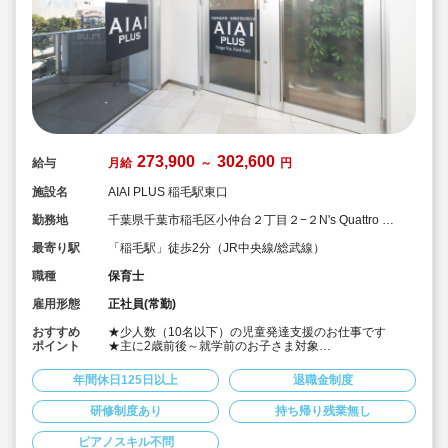
273,900
302,600
給与
月給
～
円
施設名
AIAI PLUS 稲毛駅東口
勤務地
千葉県千葉市稲毛区小仲台２丁目２−２N's Quattro 4
階
最寄り駅
「稲毛駅」徒歩2分（JR中央線/総武線）
職種
保育士
雇用形態
正社員(常勤)
おすすめ
★少人数（10名以下）の児童発達支援のお仕事です
ポイント
★主に2歳前後～就学前のお子さま対象
★発達に特性のある子どもたちへ、個別および小集団で
の療育支援を行います。
年間休日125日以上
退職金制度
★運動・学習・生活スキルなど、成長段階に合わせたプ
ログラムを提供。 子ども一人ひとりの成長に合わせた関
研修制度あり
持ち帰り残業無し
わりを大切にしながら支援していただきます。
★月給は273,900円以上、年間休日127日以上と好待遇で
ピアノスキル不問
す