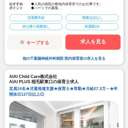
おすすめ
◆人気の病院の敷地内保育所でのお仕事です。
ポイント
◆パートでの募集
◆早番または遅番可能な方
◆稲毛駅より職員送迎バスあり
交通費支給
残業ほぼなし
◆車通勤可
◆保育室、園庭リニューアルしており綺麗です。
持ち帰り残業無し
車通勤OK
求人を見る
キープする
他の千葉脳神経外科病院 院内保育室の求人を見る
AIAI Child Care株式会社
AIAI PLUS 稲毛駅東口の保育士求人
定員10名★児童発達支援★保育士★常勤★月給27.3万～★年
間休日127日以上◎