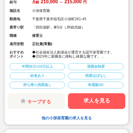
210,000
215,000
給与
月給
～
円
施設名
小深保育園
勤務地
千葉県千葉市稲毛区小深町261-45
最寄り駅
「四街道駅」車5分（JR総武線）
職種
保育士
雇用形態
正社員(常勤)
おすすめ
◆社会福祉法人創成会が運営する認可保育園です。
ポイント
◆2023年に新園舎に移転し綺麗な園です。
◆車通勤可
◆年間休日120日でプライベートも充実！
年間休日120日以上
退職金制度
◆幅広い年齢層の先生が活躍しています。
◆男女別更衣室、シャワー室設置
給食あり
残業ほぼなし
持ち帰り残業無し
車通勤OK
求人を見る
キープする
他の小深保育園の求人を見る