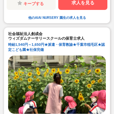
います。
求人を見る
キープする
●子ども主体の温かみのある保育環境を大切にしていま
す。大型遊具や床暖房完備の快適な保育室など、充実し
た環境を整えています。
●直営の療育施設「AIAIPLUS」からの訪問支援による個
他のAIAI NURSERY 園生の求人を見る
別療育も行っています。療育へのキャリアチェンジも可
能です。
●研修制度が充実
ブランクがあっても安心です。勤続年数に合わせた研修
制度を用意しています。
社会福祉法人創成会
●宿舎借り上げ制度利用可能です！※規定内であれば敷
ウィズダムナーサリースクールの保育士求人
金・礼金等会社が負担してくださいます
時給1,540円～1,650円★派遣・保育教諭★千葉市稲毛区★認
定こども園★社保完備