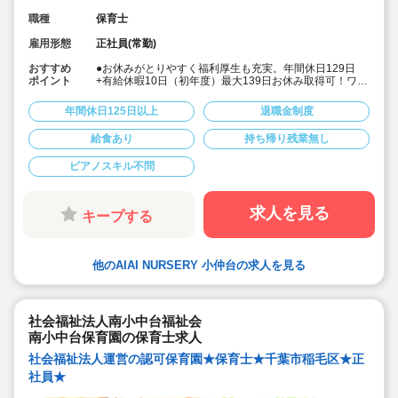
職種
保育士
雇用形態
正社員(常勤)
おすすめ
●お休みがとりやすく福利厚生も充実。年間休日129日
ポイント
+有給休暇10日（初年度）最大139日お休み取得可！ワー
クライフバランスを大切に働けます。
●給食費補助、借り上げ社宅制度あり、退職金制度など福
年間休日125日以上
退職金制度
利厚生も充実しています
●少人数制保育で子ども一人ひとりに寄り添う保育ができ
給食あり
持ち帰り残業無し
ます。
●チーム保育で複数担任制を取っております。
ピアノスキル不問
●保育に専念できる環境づくり
連絡帳や日誌のアプリ化を始め、園だより等も手書き作
業がありません。ICTツールで書類作成の負担を軽減して
います。
求人を見る
キープする
●子ども主体の温かみのある保育環境を大切にしていま
す。大型遊具や床暖房完備の快適な保育室など、充実し
た環境を整えています。
●直営の療育施設「AIAIPLUS」からの訪問支援による個
他のAIAI NURSERY 小仲台の求人を見る
別療育も行っています。療育へのキャリアチェンジも可
能です。
●研修制度が充実
ブランクがあっても安心です。勤続年数に合わせた研修
制度を用意しています。
社会福祉法人南小中台福祉会
●宿舎借り上げ制度利用可能です！※規定内であれば敷
南小中台保育園の保育士求人
金・礼金等会社が負担してくださいます
社会福祉法人運営の認可保育園★保育士★千葉市稲毛区★正
社員★