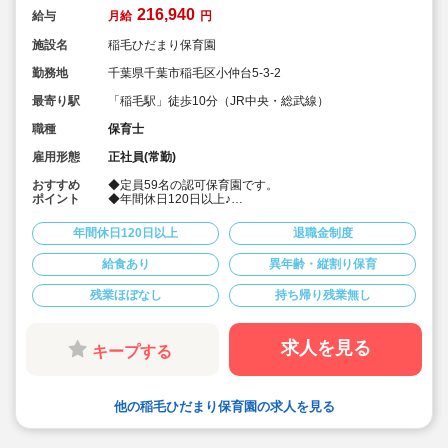
216,940
給与
月給
円
施設名
稲毛ひだまり保育園
勤務地
千葉県千葉市稲毛区小仲台5-3-2
最寄り駅
「稲毛駅」徒歩10分（JR中央・総武線）
職種
保育士
雇用形態
正社員(常勤)
おすすめ
◆定員59名の認可保育園です。
ポイント
◆年間休日120日以上♪
◆賞与3.8ヶ月！
◆基本8:30～17:00までの勤務ですが、週1回程度交代で
年間休日120日以上
退職金制度
20時迄の残り番あり（19時頃には大体園児さんいなくな
ります）
給食あり
異年齢・縦割り保育
残業ほぼなし
持ち帰り残業無し
求人を見る
キープする
他の稲毛ひだまり保育園の求人を見る