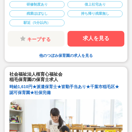
◆各クラス少人数で一人ひとり丁寧な保育ができます。
研修制度あり
借上社宅あり
◆駅からも近く通勤しやすいです。
残業ほぼなし
持ち帰り残業無し
駅近（5分以内）
求人を見る
キープする
他のつぼみ保育園の求人を見る
社会福祉法人桜育心福祉会
稲毛保育園の保育士求人
時給1,610円★派遣保育士★皆勤手当あり★千葉市稲毛区★
認可保育園★社保完備