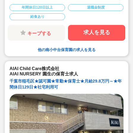
◆初任給年収430万以上で公立並の待遇！
◆勤務は土日祝休みの週休2日制です。
年間休日120日以上
退職金制度
◆月給：260,530円（短大・専門）～/269,010円（大
学）～
給食あり
◆年間休日は120日
◆住宅手当・借り上げ制度あり
求人を見る
キープする
他の南小中台保育園の求人を見る
AIAI Child Care株式会社
AIAI NURSERY 園生の保育士求人
千葉市稲毛区★認可園★常勤★保育士★月給29.8万円～★年
間休日129日★社宅利用可