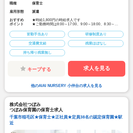
職種
保育士
雇用形態
派遣
おすすめ
★時給1,800円の時給求人です
ポイント
★ご勤務時間は8:00～17:00、9:00～18:00、8:30～
17:30 など週5日程度、平日8時間程度ご勤務できる方
歓迎です
皆勤手当あり
研修制度あり
★早番、遅番で勤務したいなど。時間帯は柔軟にご相談
ください
交通費支給
残業ほぼなし
★派遣スタッフの受け入れに慣れている園になりますの
で安心です
持ち帰り残業無し
★保育士専任のコンサルタントがあなたの派遣就業を安
心サポートいたします
★英語は遊びを通して専任講師が年齢に応じて対応して
います。異文化にふれることで社会性や国際理解を深め
求人を見る
キープする
ています
★食育プログラムとして、食糧生産から消費までの過程
を体験することで、食や健康に対する興味を引き出して
います
他のAIAI NURSERY 小仲台の求人を見る
★60名定員など中規模園を中心に「もう一つの家」をコ
ンセプトに木のぬくもりを感じるような環境を提供して
います
★ICT技術を導入し事務作業や午睡時の安全確認、保護者
の方とのやり取り等を効率化されています
株式会社つぼみ
★子どもたち一人一人と向き合った保育を実施していま
つぼみ保育園の保育士求人
す
千葉市稲毛区★保育士★正社員★定員38名の認定保育園★駅
近