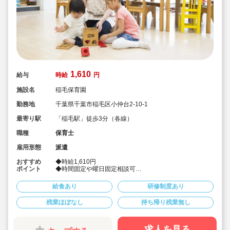
1,610
給与
時給
円
施設名
稲毛保育園
勤務地
千葉県千葉市稲毛区小仲台2-10-1
最寄り駅
「稲毛駅」徒歩3分（各線）
職種
保育士
雇用形態
派遣
おすすめ
◆時給1,610円
ポイント
◆時間固定や曜日固定相談可
◆社会保険完備！
◆皆勤手当あり♪
給食あり
研修制度あり
◆派遣でのお仕事
残業ほぼなし
持ち帰り残業無し
求人を見る