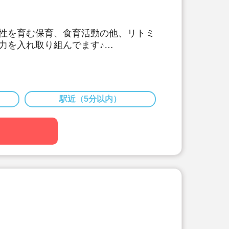
性を育む保育、食育活動の他、リトミ
力を入れ取り組んでます♪
施設数No.1の大手法人です。収入保
利厚生が充実しており安心して長く働
～、賞与実績4.0ヶ月の好待遇。
駅近（5分以内）
り。経験年数×1,000円が給与に加
得率100％/復帰率91.1%☆休業補償
福利厚生で、長く働きたくなる環境で
制度利用可。上限8万円までの家賃補
て【引っ越し費用+敷金、礼金、仲介
20万円+移動費用の実費支給】と、手
ます♪(規定あり)
・退職金制度など嬉しい福利厚生