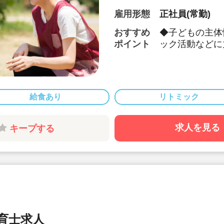
雇用形態
正社員(常勤)
おすすめ
◆子どもの主体
ポイント
ック活動などに
◆保育園の運営
障制度など、福
ける職場です。
◆月給26.8万
給食あり
リトミック
◆別途経験手当あ
算されます♪
◆産休・育休の取
求人を見る
キープする
制度など安心の
す♪
◆宿舎借り上げ
助！
◆上京支援とし
手数料+支度金
厚い補助がござい
◆社員表彰制度
保育士求人