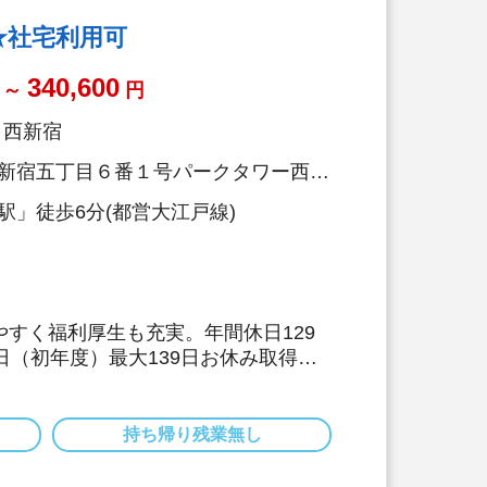
年齢32.8歳/男性保育士も活躍中
★社宅利用可
340,600
～
円
Y 西新宿
新宿五丁目６番１号パークタワー西新
駅」徒歩6分(都営大江戸線)
やすく福利厚生も充実。年間休日129
0日（初年度）最大139日お休み取得
フバランスを大切に働けます。
借り上げ社宅制度あり、退職金制度な
実しています
持ち帰り残業無し
で子ども一人ひとりに寄り添う保育が