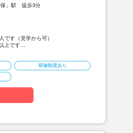
久保」駅 徒歩3分
人です（見学から可）
万以上です
休日130日以上、長期休暇（夏季休暇
得可能です♪
60名以下のコンパクトなサイズの園
研修制度あり
ベートも両立出来ます。
す（サービス残業・持ち帰り業務をし
っています。平均残業 月4.7時間！）
です！行事に追われることはありませ
大切に楽しくお仕事出来ます（行事準
減されています）
なくてOKです。（得意分野を活かし