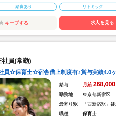
◆月給26.8万
給食あり
リトミック
◆別途経験手当あ
算されます♪
◆産休・育休の取
求人を見る
キープする
制度など安心の
す♪
◆宿舎借り上げ
助！
◆上京支援とし
手数料+支度金
社員(常勤)
厚い補助がござい
◆社員表彰制度
員☆保育士☆宿舎借上制度有♪賞与実績4.0ヶ
◆スタッフの平均
268,000
給与
月給
勤務地
東京都新宿区
最寄り駅
「西新宿駅」徒
職種
保育士