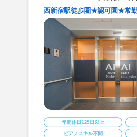
西新宿駅徒歩圏★認可園★常勤★
年間休日125日以上
ピアノスキル不問