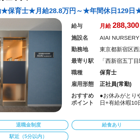
◆スタッフの平均
保育士★月給28.8万円～★年間休日129日
288,300
給与
月給
施設名
AIAI NURSER
勤務地
東京都新宿区西
宿３階
最寄り駅
「西新宿五丁目
職種
保育士
雇用形態
正社員(常勤)
おすすめ
●お休みがとり
ポイント
日+有給休暇1
可！ワークライ
●給食費補助、
ど福利厚生も充
退職金制度
給食あり
●少人数制保育
駅近（5分以内）
できます。