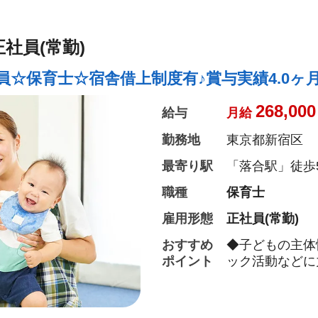
て頂く方針です
◆保育以外の業
ステム導入で業
社員(常勤)
◆保育経験がな
（先輩社員が徹
☆保育士☆宿舎借上制度有♪賞与実績4.0ヶ月
◆宿舎借上げ制度
ます！
268,000
給与
月給
◆ベネフィット
ー施設などの割
勤務地
東京都新宿区
◆永年勤続表彰
とリフレッシュ
最寄り駅
「落合駅」徒歩
◆退職金制度あ
職種
保育士
◆職員同士の協
い、ブランクが
雇用形態
正社員(常勤)
トします！）
おすすめ
◆子どもの主体
ポイント
ック活動などに
◆保育園の運営
障制度など、福
ける職場です。