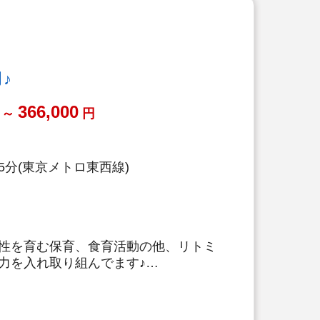
務量が不安な方も安心です。（ICTシ
務効率化が図れています）
い、ブランクがある方も安心です。
底サポートします）
♪
活用OK！5,000円の自己負担で住め
366,000
～
円
ステーション（飲食店,宿泊・レジャ
引）
（勤続10年を迎える正社員に、賞与
休暇が出ます）
5分(東京メトロ東西線)
り
力を大切にしています！保育経験がな
有る方もOK（先輩スタッフがサポー
性を育む保育、食育活動の他、リトミ
力を入れ取り組んでます♪
施設数No.1の大手法人です。収入保
利厚生が充実しており安心して長く働