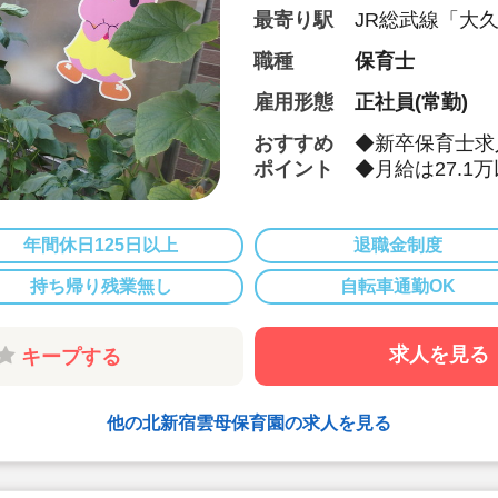
Tower 1F
最寄り駅
JR総武線「大
職種
保育士
雇用形態
正社員(常勤)
おすすめ
◆新卒保育士求
ポイント
◆月給は27.1
◆お休みは年間
で9連休）も取
◆雲母保育園は
年間休日125日以上
退職金制度
になります
持ち帰り残業無し
自転車通勤OK
◆仕事もプライ
◆残業少な目で
ない仕組みにな
求人を見る
キープする
◆行事は最低限
ん。
◆日々の保育を
他の北新宿雲母保育園の求人を見る
備・書き物類軽
◆ピアノが弾け