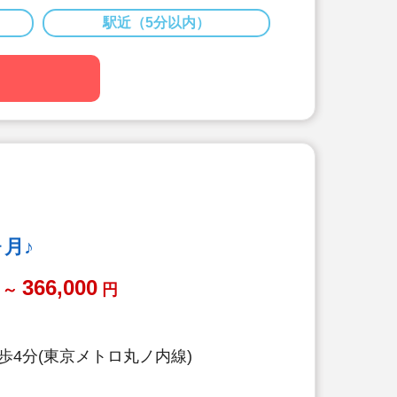
～、賞与実績4.0ヶ月の好待遇。
駅近（5分以内）
り。経験年数×1,000円が給与に加
得率100％/復帰率91.1%☆休業補償
福利厚生で、長く働きたくなる環境で
制度利用可。上限8万円までの家賃補
て【引っ越し費用+敷金、礼金、仲介
20万円+移動費用の実費支給】と、手
ます♪(規定あり)
・退職金制度など嬉しい福利厚生
月♪
年齢32.8歳/男性保育士も活躍中
366,000
～
円
歩4分(東京メトロ丸ノ内線)