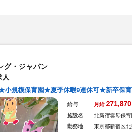
ング・ジャパン
求人
上★小規模保育園★夏季休暇9連休可★新卒保
271,870
給与
月給
施設名
北新宿雲母保育
勤務地
東京都新宿区北新宿3