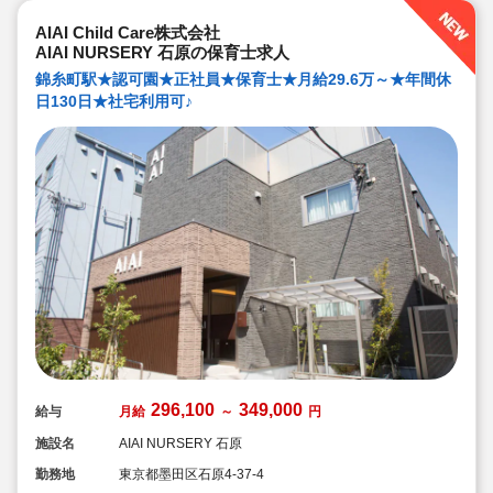
ブランクがあっても安心です。勤続年数に合わせた研修
制度を用意しています。
AIAI Child Care株式会社
●宿舎借り上げ制度利用可能です！※敷金・礼金等会社が
AIAI NURSERY 石原の保育士求人
負担してくださいます
錦糸町駅★認可園★正社員★保育士★月給29.6万～★年間休
日130日★社宅利用可♪
296,100
349,000
給与
月給
～
円
施設名
AIAI NURSERY 石原
勤務地
東京都墨田区石原4-37-4