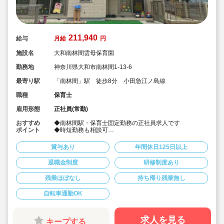
211,940
給与
月給
円
施設名
大和南林間雲母保育園
勤務地
神奈川県大和市南林間1-13-6
最寄り駅
「南林間」駅 徒歩8分 小田急江ノ島線
職種
保育士
雇用形態
正社員(常勤)
おすすめ
◆南林間駅・保育士固定勤務の正社員求人です
ポイント
◆時短勤務も相談可
◆お休みは年間休日130日以上、長期休暇（夏季休暇で9
連休）も取得可能です♪
賞与あり
年間休日125日以上
◆雲母保育園は60名以下のコンパクトなサイズの園にな
ります
退職金制度
研修制度あり
◆家庭や趣味などと両立可能な働き方
◆行事のための保育ではなく子どもたちのための保育に
残業ほぼなし
持ち帰り残業無し
取り組めます
◆日々の保育を大切に楽しくお仕事出来ます（行事準
備・書き物類軽減されています）
自転車通勤OK
◆ピアノが弾けなくてOKです。（得意分野を活かして頂
く方針です
◆保育以外の業務量が不安な方も安心です。（ICTシステ
求人を見る
キープする
ム導入で業務効率化が図れています）