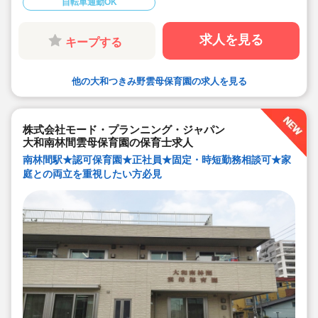
備・書き物類軽減されています）
自転車通勤OK
◆ピアノが弾けなくてOKです。（得意分野を活かして頂
く方針です
◆保育以外の業務量が不安な方も安心です。（ICTシステ
求人を見る
キープする
ム導入で業務効率化が図れています）
◆保育経験がない、ブランクがある方も安心です。（先
輩社員が徹底サポートします）
◆ベネフィットステーション（飲食店,宿泊・レジャー施
他の大和つきみ野雲母保育園の求人を見る
設などの割引）
◆永年勤続表彰（勤続10年を迎える正社員に、賞与とリ
フレッシュ休暇が出ます）
◆退職金制度あり
◆職員同士の協力を大切にしています！保育経験がな
株式会社モード・プランニング・ジャパン
い、ブランクが有る方もOK（先輩スタッフがサポートし
ます！）
大和南林間雲母保育園の保育士求人
南林間駅★認可保育園★正社員★固定・時短勤務相談可★家
庭との両立を重視したい方必見