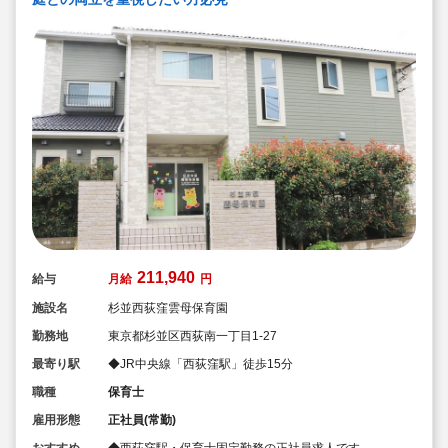
211,940
給与
月給
円
施設名
杉並西荻窪雲母保育園
勤務地
東京都杉並区西荻南一丁目1-27
最寄り駅
◆JR中央線「西荻窪駅」徒歩15分
職種
保育士
雇用形態
正社員(常勤)