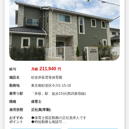
211,940
給与
月給
円
施設名
杉並井荻雲母保育園
勤務地
東京都杉並区今川1-15-16
最寄り駅
「井荻」駅 徒歩15分(西武新宿線)
職種
保育士
雇用形態
正社員(常勤)
おすすめ
◆保育士固定勤務の正社員求人です
ポイント
◆時短勤務も相談可
◆お休みは年間休日130日以上、長期休暇（夏季休暇で9