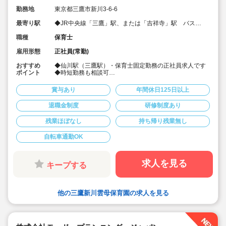
勤務地
東京都三鷹市新川3-6-6
最寄り駅
◆JR中央線「三鷹」駅、または「吉祥寺」駅 バス
15分
職種
保育士
雇用形態
正社員(常勤)
おすすめ
◆仙川駅（三鷹駅）・保育士固定勤務の正社員求人です
ポイント
◆時短勤務も相談可
◆お休みは年間休日130日以上、長期休暇（夏季休暇で9
連休）も取得可能です♪
賞与あり
年間休日125日以上
◆雲母保育園は60名以下のコンパクトなサイズの園にな
ります
退職金制度
研修制度あり
◆家庭や趣味などと両立可能な働き方
◆行事のための保育ではなく子どもたちのための保育に
残業ほぼなし
持ち帰り残業無し
取り組めます
◆日々の保育を大切に楽しくお仕事出来ます（行事準
備・書き物類軽減されています）
自転車通勤OK
◆ピアノが弾けなくてOKです。（得意分野を活かして頂
く方針です
◆保育以外の業務量が不安な方も安心です。（ICTシステ
求人を見る
キープする
ム導入で業務効率化が図れています）
◆保育経験がない、ブランクがある方も安心です。（先
輩社員が徹底サポートします）
◆ベネフィットステーション（飲食店,宿泊・レジャー施
設などの割引）
他の三鷹新川雲母保育園の求人を見る
◆永年勤続表彰（勤続10年を迎える正社員に、賞与とリ
フレッシュ休暇が出ます）
◆退職金制度あり
◆職員同士の協力を大切にしています！保育経験がな