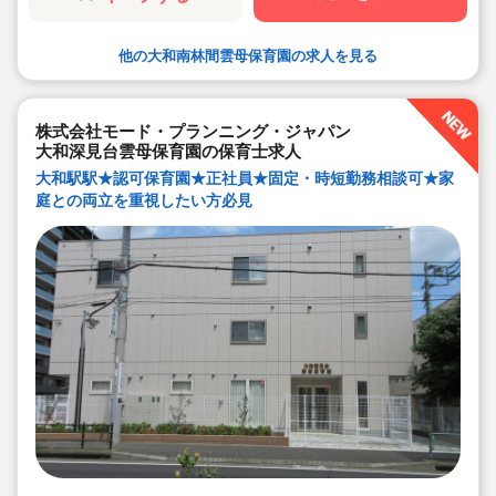
◆保育経験がない、ブランクがある方も安心です。（先
輩社員が徹底サポートします）
◆ベネフィットステーション（飲食店,宿泊・レジャー施
他の大和南林間雲母保育園の求人を見る
設などの割引）
◆永年勤続表彰（勤続10年を迎える正社員に、賞与とリ
フレッシュ休暇が出ます）
◆退職金制度あり
◆職員同士の協力を大切にしています！保育経験がな
株式会社モード・プランニング・ジャパン
い、ブランクが有る方もOK（先輩スタッフがサポートし
ます！）
大和深見台雲母保育園の保育士求人
大和駅駅★認可保育園★正社員★固定・時短勤務相談可★家
庭との両立を重視したい方必見