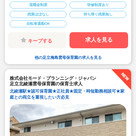
ります
退職金制度
研修制度あり
◆家庭や趣味などと両立可能な働き方
◆行事のための保育ではなく子どもたちのための保育に
残業ほぼなし
持ち帰り残業無し
取り組めます
◆日々の保育を大切に楽しくお仕事出来ます（行事準
備・書き物類軽減されています）
自転車通勤OK
◆ピアノが弾けなくてOKです。（得意分野を活かして頂
く方針です
◆保育以外の業務量が不安な方も安心です。（ICTシステ
求人を見る
キープする
ム導入で業務効率化が図れています）
◆保育経験がない、ブランクがある方も安心です。（先
輩社員が徹底サポートします）
◆ベネフィットステーション（飲食店,宿泊・レジャー施
設などの割引）
他の足立梅島雲母保育園の求人を見る
◆永年勤続表彰（勤続10年を迎える正社員に、賞与とリ
フレッシュ休暇が出ます）
◆退職金制度あり
◆職員同士の協力を大切にしています！保育経験がな
株式会社モード・プランニング・ジャパン
い、ブランクが有る方もOK（先輩スタッフがサポートし
ます！）
足立北綾瀬雲母保育園の保育士求人
北綾瀬駅★認可保育園★正社員★固定・時短勤務相談可★家
庭との両立を重視したい方必見