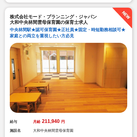
◆永年勤続表彰（勤続10年を迎える正社員に、賞与とリ
フレッシュ休暇が出ます）
◆退職金制度あり
◆職員同士の協力を大切にしています！保育経験がな
株式会社モード・プランニング・ジャパン
い、ブランクが有る方もOK（先輩スタッフがサポートし
ます！）
大和中央林間雲母保育園の保育士求人
中央林間駅★認可保育園★正社員★固定・時短勤務相談可★
家庭との両立を重視したい方必見
211,940
給与
月給
円
施設名
大和中央林間雲母保育園