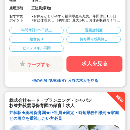
職種
保育士
雇用形態
正社員(常勤)
おすすめ
●お休みがとりやすく福利厚生も充実。年間休日130日
ポイント
+有給休暇10日（初年度）最大140日お休み取得可！ワー
クライフバランスを大切に働けます。
●給食費補助、借り上げ社宅制度あり、退職金制度など福
年間休日125日以上
退職金制度
利厚生も充実しています
●少人数制保育で子ども一人ひとりに寄り添う保育ができ
給食あり
持ち帰り残業無し
ます。
●チーム保育で複数担任制を取っております。
ピアノスキル不問
●保育に専念できる環境づくり
連絡帳や日誌のアプリ化を始め、園だより等も手書き作
業がありません。ICTツールで書類作成の負担を軽減して
います。
求人を見る
キープする
●子ども主体の温かみのある保育環境を大切にしていま
す。大型遊具や床暖房完備の快適な保育室など、充実し
た環境を整えています。
●直営の療育施設「AIAIPLUS」からの訪問支援による個
他のAIAI NURSERY 入谷の求人を見る
別療育も行っています。療育へのキャリアチェンジも可
能です。
●研修制度が充実
ブランクがあっても安心です。勤続年数に合わせた研修
制度を用意しています。
株式会社モード・プランニング・ジャパン
●宿舎借り上げ制度利用可能です！※敷金・礼金等会社が
杉並井荻雲母保育園の保育士求人
負担してくださいます
井荻駅★認可保育園★正社員★固定・時短勤務相談可★家庭
との両立を重視したい方必見