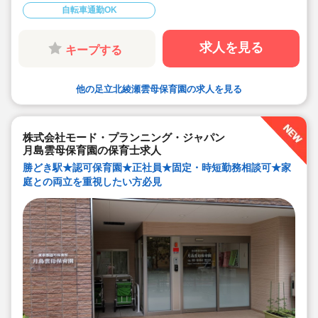
備・書き物類軽減されています）
自転車通勤OK
◆ピアノが弾けなくてOKです。（得意分野を活かして頂
く方針です
◆保育以外の業務量が不安な方も安心です。（ICTシステ
求人を見る
キープする
ム導入で業務効率化が図れています）
◆保育経験がない、ブランクがある方も安心です。（先
輩社員が徹底サポートします）
◆ベネフィットステーション（飲食店,宿泊・レジャー施
他の足立北綾瀬雲母保育園の求人を見る
設などの割引）
◆永年勤続表彰（勤続10年を迎える正社員に、賞与とリ
フレッシュ休暇が出ます）
◆退職金制度あり
◆職員同士の協力を大切にしています！保育経験がな
株式会社モード・プランニング・ジャパン
い、ブランクが有る方もOK（先輩スタッフがサポートし
ます！）
月島雲母保育園の保育士求人
勝どき駅★認可保育園★正社員★固定・時短勤務相談可★家
庭との両立を重視したい方必見