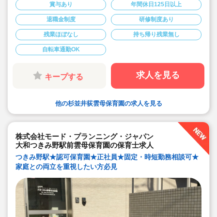
連休）も取得可能です♪
賞与あり
年間休日125日以上
◆雲母保育園は60名以下のコンパクトなサイズの園にな
ります
退職金制度
研修制度あり
◆家庭や趣味などと両立可能な働き方
◆行事のための保育ではなく子どもたちのための保育に
残業ほぼなし
持ち帰り残業無し
取り組めます
◆日々の保育を大切に楽しくお仕事出来ます（行事準
備・書き物類軽減されています）
自転車通勤OK
◆ピアノが弾けなくてOKです。（得意分野を活かして頂
く方針です
◆保育以外の業務量が不安な方も安心です。（ICTシステ
求人を見る
キープする
ム導入で業務効率化が図れています）
◆保育経験がない、ブランクがある方も安心です。（先
輩社員が徹底サポートします）
◆ベネフィットステーション（飲食店,宿泊・レジャー施
設などの割引）
他の杉並井荻雲母保育園の求人を見る
◆永年勤続表彰（勤続10年を迎える正社員に、賞与とリ
フレッシュ休暇が出ます）
◆退職金制度あり
◆職員同士の協力を大切にしています！保育経験がな
株式会社モード・プランニング・ジャパン
い、ブランクが有る方もOK（先輩スタッフがサポートし
ます！）
大和つきみ野駅前雲母保育園の保育士求人
つきみ野駅★認可保育園★正社員★固定・時短勤務相談可★
家庭との両立を重視したい方必見