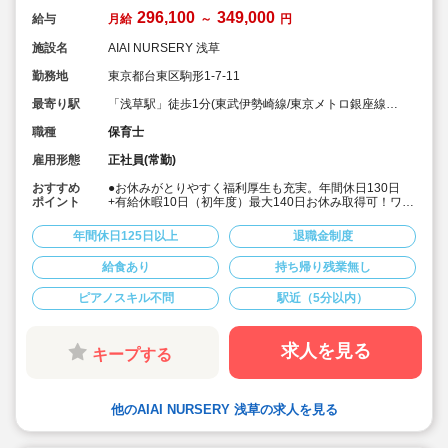
296,100
349,000
給与
月給
～
円
施設名
AIAI NURSERY 浅草
勤務地
東京都台東区駒形1-7-11
最寄り駅
「浅草駅」徒歩1分(東武伊勢崎線/東京メトロ銀座線/
都営浅草線/つくばエクスプレス)
職種
保育士
雇用形態
正社員(常勤)
おすすめ
●お休みがとりやすく福利厚生も充実。年間休日130日
ポイント
+有給休暇10日（初年度）最大140日お休み取得可！ワー
クライフバランスを大切に働けます。
●給食費補助、借り上げ社宅制度あり、退職金制度など福
年間休日125日以上
退職金制度
利厚生も充実しています
●少人数制保育で子ども一人ひとりに寄り添う保育ができ
給食あり
持ち帰り残業無し
ます。
●チーム保育で複数担任制を取っております。
ピアノスキル不問
駅近（5分以内）
●保育に専念できる環境づくり
連絡帳や日誌のアプリ化を始め、園だより等も手書き作
業がありません。ICTツールで書類作成の負担を軽減して
います。
求人を見る
キープする
●子ども主体の温かみのある保育環境を大切にしていま
す。大型遊具や床暖房完備の快適な保育室など、充実し
た環境を整えています。
●直営の療育施設「AIAIPLUS」からの訪問支援による個
他のAIAI NURSERY 浅草の求人を見る
別療育も行っています。療育へのキャリアチェンジも可
能です。
●研修制度が充実