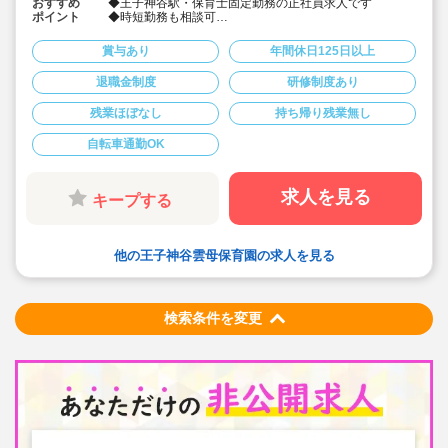
おすすめ
◆王子神谷駅・保育士固定勤務の正社員求人です
ポイント
◆時短勤務も相談可
◆お休みは年間休日130日以上、長期休暇（夏季休暇で9
連休）も取得可能です♪
賞与あり
年間休日125日以上
◆雲母保育園は60名以下のコンパクトなサイズの園にな
ります
退職金制度
研修制度あり
◆家庭や趣味などと両立可能な働き方
◆行事のための保育ではなく子どもたちのための保育に
残業ほぼなし
持ち帰り残業無し
取り組めます
◆日々の保育を大切に楽しくお仕事出来ます（行事準
備・書き物類軽減されています）
自転車通勤OK
◆ピアノが弾けなくてOKです。（得意分野を活かして頂
く方針です
◆保育以外の業務量が不安な方も安心です。（ICTシステ
求人を見る
キープする
ム導入で業務効率化が図れています）
◆保育経験がない、ブランクがある方も安心です。（先
輩社員が徹底サポートします）
◆ベネフィットステーション（飲食店,宿泊・レジャー施
設などの割引）
他の王子神谷雲母保育園の求人を見る
◆永年勤続表彰（勤続10年を迎える正社員に、賞与とリ
フレッシュ休暇が出ます）
◆退職金制度あり
◆職員同士の協力を大切にしています！保育経験がな
検索条件を変更
い、ブランクが有る方もOK（先輩スタッフがサポートし
ます！）