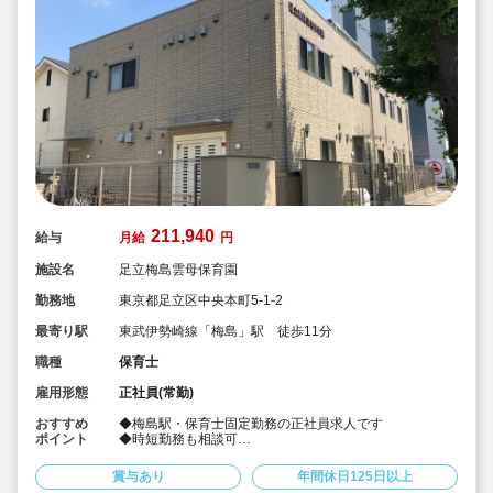
211,940
給与
月給
円
施設名
足立梅島雲母保育園
勤務地
東京都足立区中央本町5-1-2
最寄り駅
東武伊勢崎線「梅島」駅 徒歩11分
職種
保育士
雇用形態
正社員(常勤)
おすすめ
◆梅島駅・保育士固定勤務の正社員求人です
ポイント
◆時短勤務も相談可
◆お休みは年間休日130日以上、長期休暇（夏季休暇で9
連休）も取得可能です♪
賞与あり
年間休日125日以上
◆雲母保育園は60名以下のコンパクトなサイズの園にな