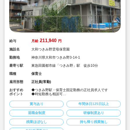
211,940
給与
月給
円
施設名
大和つきみ野雲母保育園
勤務地
神奈川県大和市つきみ野3-14-1
最寄り駅
東急田園都市線「つきみ野」駅 徒歩10分
職種
保育士
雇用形態
正社員(常勤)
おすすめ
◆つきみ野駅・保育士固定勤務の正社員求人です
ポイント
◆時短勤務も相談可
◆お休みは年間休日130日以上、長期休暇（夏季休暇で9
連休）も取得可能です♪
賞与あり
年間休日125日以上
◆雲母保育園は60名以下のコンパクトなサイズの園にな
ります
退職金制度
研修制度あり
◆家庭や趣味などと両立可能な働き方
◆行事のための保育ではなく子どもたちのための保育に
残業ほぼなし
持ち帰り残業無し
取り組めます
◆日々の保育を大切に楽しくお仕事出来ます（行事準