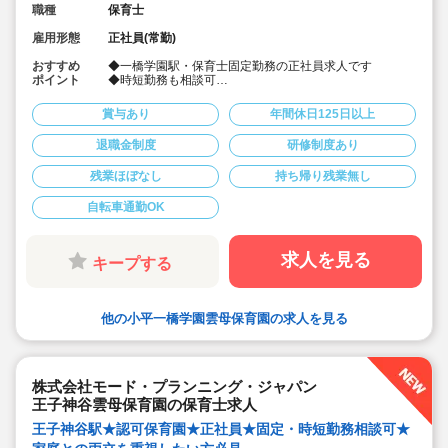
職種
保育士
雇用形態
正社員(常勤)
おすすめ
◆一橋学園駅・保育士固定勤務の正社員求人です
ポイント
◆時短勤務も相談可
◆お休みは年間休日130日以上、長期休暇（夏季休暇で9
連休）も取得可能です♪
賞与あり
年間休日125日以上
◆雲母保育園は60名以下のコンパクトなサイズの園にな
ります
退職金制度
研修制度あり
◆家庭や趣味などと両立可能な働き方
◆行事のための保育ではなく子どもたちのための保育に
残業ほぼなし
持ち帰り残業無し
取り組めます
◆日々の保育を大切に楽しくお仕事出来ます（行事準
備・書き物類軽減されています）
自転車通勤OK
◆ピアノが弾けなくてOKです。（得意分野を活かして頂
く方針です
◆保育以外の業務量が不安な方も安心です。（ICTシステ
求人を見る
キープする
ム導入で業務効率化が図れています）
◆保育経験がない、ブランクがある方も安心です。（先
輩社員が徹底サポートします）
◆ベネフィットステーション（飲食店,宿泊・レジャー施
他の小平一橋学園雲母保育園の求人を見る
設などの割引）
◆永年勤続表彰（勤続10年を迎える正社員に、賞与とリ
フレッシュ休暇が出ます）
◆退職金制度あり
◆職員同士の協力を大切にしています！保育経験がな
株式会社モード・プランニング・ジャパン
い、ブランクが有る方もOK（先輩スタッフがサポートし
ます！）
王子神谷雲母保育園の保育士求人
王子神谷駅★認可保育園★正社員★固定・時短勤務相談可★