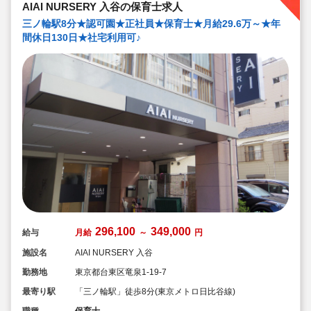
ます！）
AIAI NURSERY 入谷の保育士求人
三ノ輪駅8分★認可園★正社員★保育士★月給29.6万～★年
間休日130日★社宅利用可♪
296,100
349,000
給与
月給
～
円
施設名
AIAI NURSERY 入谷
勤務地
東京都台東区竜泉1-19-7
最寄り駅
「三ノ輪駅」徒歩8分(東京メトロ日比谷線)