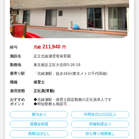
211,940
給与
月給
円
施設名
足立北綾瀬雲母保育園
勤務地
東京都足立区大谷田5-26-19
最寄り駅
「北綾瀬駅」徒歩18分(東京メトロ千代田線)
職種
保育士
雇用形態
正社員(常勤)
おすすめ
◆北綾瀬駅・保育士固定勤務の正社員求人です
ポイント
◆時短勤務も相談可
◆お休みは年間休日130日以上、長期休暇（夏季休暇で9
連休）も取得可能です♪
賞与あり
年間休日125日以上
◆雲母保育園は60名以下のコンパクトなサイズの園にな
ります
退職金制度
研修制度あり
◆家庭や趣味などと両立可能な働き方
◆行事のための保育ではなく子どもたちのための保育に
残業ほぼなし
持ち帰り残業無し
取り組めます
◆日々の保育を大切に楽しくお仕事出来ます（行事準