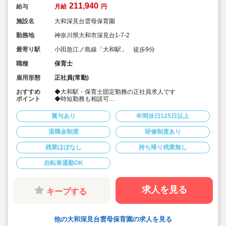
211,940
給与
月給
円
施設名
大和深見台雲母保育園
勤務地
神奈川県大和市深見台1-7-2
最寄り駅
小田急江ノ島線「大和駅」 徒歩9分
職種
保育士
雇用形態
正社員(常勤)
おすすめ
◆大和駅・保育士固定勤務の正社員求人です
ポイント
◆時短勤務も相談可
◆お休みは年間休日130日以上、長期休暇（夏季休暇で9
連休）も取得可能です♪
賞与あり
年間休日125日以上
◆雲母保育園は60名以下のコンパクトなサイズの園にな
ります
退職金制度
研修制度あり
◆家庭や趣味などと両立可能な働き方
◆行事のための保育ではなく子どもたちのための保育に
残業ほぼなし
持ち帰り残業無し
取り組めます
◆日々の保育を大切に楽しくお仕事出来ます（行事準
備・書き物類軽減されています）
自転車通勤OK
◆ピアノが弾けなくてOKです。（得意分野を活かして頂
く方針です
◆保育以外の業務量が不安な方も安心です。（ICTシステ
求人を見る
キープする
ム導入で業務効率化が図れています）
◆保育経験がない、ブランクがある方も安心です。（先
輩社員が徹底サポートします）
◆ベネフィットステーション（飲食店,宿泊・レジャー施
他の大和深見台雲母保育園の求人を見る
設などの割引）