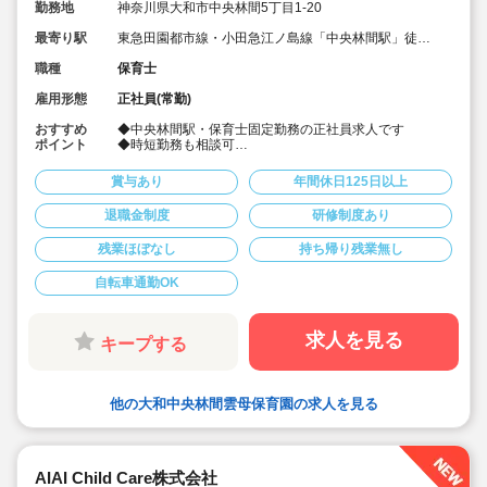
勤務地
神奈川県大和市中央林間5丁目1-20
最寄り駅
東急田園都市線・小田急江ノ島線「中央林間駅」徒歩
2分
職種
保育士
雇用形態
正社員(常勤)
おすすめ
◆中央林間駅・保育士固定勤務の正社員求人です
ポイント
◆時短勤務も相談可
◆お休みは年間休日130日以上、長期休暇（夏季休暇で9
連休）も取得可能です♪
賞与あり
年間休日125日以上
◆雲母保育園は60名以下のコンパクトなサイズの園にな
ります
退職金制度
研修制度あり
◆家庭や趣味などと両立可能な働き方
◆行事のための保育ではなく子どもたちのための保育に
残業ほぼなし
持ち帰り残業無し
取り組めます
◆日々の保育を大切に楽しくお仕事出来ます（行事準
備・書き物類軽減されています）
自転車通勤OK
◆ピアノが弾けなくてOKです。（得意分野を活かして頂
く方針です
◆保育以外の業務量が不安な方も安心です。（ICTシステ
求人を見る
キープする
ム導入で業務効率化が図れています）
◆保育経験がない、ブランクがある方も安心です。（先
輩社員が徹底サポートします）
◆ベネフィットステーション（飲食店,宿泊・レジャー施
他の大和中央林間雲母保育園の求人を見る
設などの割引）
◆永年勤続表彰（勤続10年を迎える正社員に、賞与とリ
フレッシュ休暇が出ます）
◆退職金制度あり
◆職員同士の協力を大切にしています！保育経験がな
AIAI Child Care株式会社
い、ブランクが有る方もOK（先輩スタッフがサポートし