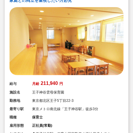
家庭との両立を重視したい方必見
211,940
給与
月給
円
施設名
王子神谷雲母保育園
勤務地
東京都北区王子5丁目22-3
最寄り駅
東京メトロ南北線「王子神谷駅」徒歩3分
職種
保育士
雇用形態
正社員(常勤)