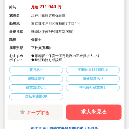
211,940
給与
月給
円
施設名
江戸川篠崎雲母保育園
勤務地
東京都江戸川区篠崎町7丁目4-4
最寄り駅
篠崎駅徒歩7分(都営新宿線)
職種
保育士
雇用形態
正社員(常勤)
おすすめ
◆篠崎駅・保育士固定勤務の正社員求人です
ポイント
◆時短勤務も相談可
◆お休みは年間休日130日以上、長期休暇（夏季休暇で9
連休）も取得可能です♪
賞与あり
年間休日125日以上
◆雲母保育園は60名以下のコンパクトなサイズの園にな
ります
退職金制度
研修制度あり
◆家庭や趣味などと両立可能な働き方
◆行事のための保育ではなく子どもたちのための保育に
残業ほぼなし
持ち帰り残業無し
取り組めます
◆日々の保育を大切に楽しくお仕事出来ます（行事準
備・書き物類軽減されています）
自転車通勤OK
◆ピアノが弾けなくてOKです。（得意分野を活かして頂
く方針です
◆保育以外の業務量が不安な方も安心です。（ICTシステ
求人を見る
キープする
ム導入で業務効率化が図れています）
◆保育経験がない、ブランクがある方も安心です。（先
輩社員が徹底サポートします）
◆ベネフィットステーション（飲食店,宿泊・レジャー施
他の江戸川篠崎雲母保育園の求人を見る
設などの割引）