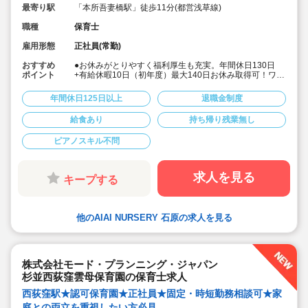
最寄り駅
「本所吾妻橋駅」徒歩11分(都営浅草線)
職種
保育士
雇用形態
正社員(常勤)
おすすめ
●お休みがとりやすく福利厚生も充実。年間休日130日
ポイント
+有給休暇10日（初年度）最大140日お休み取得可！ワー
クライフバランスを大切に働けます。
●給食費補助、借り上げ社宅制度あり、退職金制度など福
年間休日125日以上
退職金制度
利厚生も充実しています
●少人数制保育で子ども一人ひとりに寄り添う保育ができ
給食あり
持ち帰り残業無し
ます。
●チーム保育で複数担任制を取っております。
ピアノスキル不問
●保育に専念できる環境づくり
連絡帳や日誌のアプリ化を始め、園だより等も手書き作
業がありません。ICTツールで書類作成の負担を軽減して
います。
求人を見る
キープする
●子ども主体の温かみのある保育環境を大切にしていま
す。大型遊具や床暖房完備の快適な保育室など、充実し
た環境を整えています。
●直営の療育施設「AIAIPLUS」からの訪問支援による個
他のAIAI NURSERY 石原の求人を見る
別療育も行っています。療育へのキャリアチェンジも可
能です。
●研修制度が充実
ブランクがあっても安心です。勤続年数に合わせた研修
制度を用意しています。
株式会社モード・プランニング・ジャパン
●宿舎借り上げ制度利用可能です！※敷金・礼金等会社が
杉並西荻窪雲母保育園の保育士求人
負担してくださいます
西荻窪駅★認可保育園★正社員★固定・時短勤務相談可★家
庭との両立を重視したい方必見