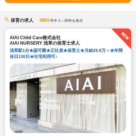
保育の求人
3893
件中 1～30件を表示
AIAI Child Care株式会社
AIAI NURSERY 浅草の保育士求人
浅草駅1分★認可園★正社員★保育士★月給29.6万～★年間
休日130日★社宅利用可♪