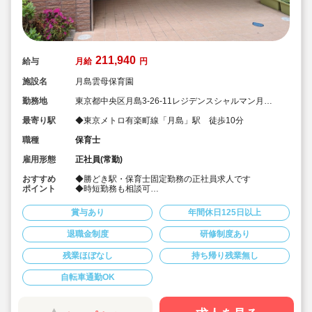
211,940
給与
月給
円
施設名
月島雲母保育園
勤務地
東京都中央区月島3-26-11レジデンスシャルマン月島1
階
最寄り駅
◆東京メトロ有楽町線「月島」駅 徒歩10分
職種
保育士
雇用形態
正社員(常勤)
おすすめ
◆勝どき駅・保育士固定勤務の正社員求人です
ポイント
◆時短勤務も相談可
◆お休みは年間休日130日以上、長期休暇（夏季休暇で9
連休）も取得可能です♪
賞与あり
年間休日125日以上
◆雲母保育園は60名以下のコンパクトなサイズの園にな
ります
退職金制度
研修制度あり
◆家庭や趣味などと両立可能な働き方
◆行事のための保育ではなく子どもたちのための保育に
残業ほぼなし
持ち帰り残業無し
取り組めます
◆日々の保育を大切に楽しくお仕事出来ます（行事準
備・書き物類軽減されています）
自転車通勤OK
◆ピアノが弾けなくてOKです。（得意分野を活かして頂
く方針です
◆保育以外の業務量が不安な方も安心です。（ICTシステ