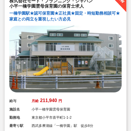
株式会社モード・プランニング・ジャパン
い、ブランクが有る方もOK（先輩スタッフがサポートし
ます！）
小平一橋学園雲母保育園の保育士求人
一橋学園駅★認可保育園★正社員★固定・時短勤務相談可★
家庭との両立を重視したい方必見
211,940
給与
月給
円
施設名
小平一橋学園雲母保育園
勤務地
東京都小平市喜平町1-1-2
最寄り駅
西武多摩湖線「一橋学園」駅 徒歩8分