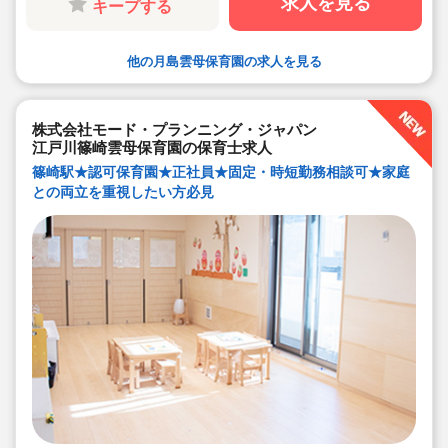
求人を見る
キープする
ム導入で業務効率化が図れています）
◆保育経験がない、ブランクがある方も安心です。（先
輩社員が徹底サポートします）
◆ベネフィットステーション（飲食店,宿泊・レジャー施
設などの割引）
他の月島雲母保育園の求人を見る
◆永年勤続表彰（勤続10年を迎える正社員に、賞与とリ
フレッシュ休暇が出ます）
◆退職金制度あり
◆職員同士の協力を大切にしています！保育経験がな
株式会社モード・プランニング・ジャパン
い、ブランクが有る方もOK（先輩スタッフがサポートし
ます！）
江戸川篠崎雲母保育園の保育士求人
篠崎駅★認可保育園★正社員★固定・時短勤務相談可★家庭
との両立を重視したい方必見