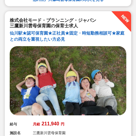
◆永年勤続表彰（勤続10年を迎える正社員に、賞与とリ
フレッシュ休暇が出ます）
◆退職金制度あり
◆職員同士の協力を大切にしています！保育経験がな
株式会社モード・プランニング・ジャパン
い、ブランクが有る方もOK（先輩スタッフがサポートし
ます！）
三鷹新川雲母保育園の保育士求人
仙川駅★認可保育園★正社員★固定・時短勤務相談可★家庭
との両立を重視したい方必見
211,940
給与
月給
円
施設名
三鷹新川雲母保育園