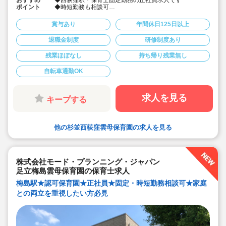
おすすめ
◆西荻窪駅・保育士固定勤務の正社員求人です
ポイント
◆時短勤務も相談可
◆お休みは年間休日130日以上、長期休暇（夏季休暇で9
連休）も取得可能です♪
賞与あり
年間休日125日以上
◆雲母保育園は60名以下のコンパクトなサイズの園にな
ります
退職金制度
研修制度あり
◆家庭や趣味などと両立可能な働き方
◆行事のための保育ではなく子どもたちのための保育に
残業ほぼなし
持ち帰り残業無し
取り組めます
◆日々の保育を大切に楽しくお仕事出来ます（行事準
備・書き物類軽減されています）
自転車通勤OK
◆ピアノが弾けなくてOKです。（得意分野を活かして頂
く方針です
◆保育以外の業務量が不安な方も安心です。（ICTシステ
求人を見る
キープする
ム導入で業務効率化が図れています）
◆保育経験がない、ブランクがある方も安心です。（先
輩社員が徹底サポートします）
◆ベネフィットステーション（飲食店,宿泊・レジャー施
他の杉並西荻窪雲母保育園の求人を見る
設などの割引）
◆永年勤続表彰（勤続10年を迎える正社員に、賞与とリ
フレッシュ休暇が出ます）
◆退職金制度あり
◆職員同士の協力を大切にしています！保育経験がな
株式会社モード・プランニング・ジャパン
い、ブランクが有る方もOK（先輩スタッフがサポートし
ます！）
足立梅島雲母保育園の保育士求人
梅島駅★認可保育園★正社員★固定・時短勤務相談可★家庭
との両立を重視したい方必見