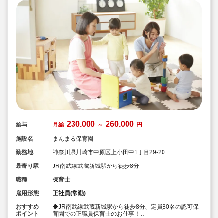
230,000
260,000
給与
月給
～
円
施設名
まんまる保育園
勤務地
神奈川県川崎市中原区上小田中1丁目29-20
最寄り駅
JR南武線武蔵新城駅から徒歩8分
職種
保育士
雇用形態
正社員(常勤)
おすすめ
◆JR南武線武蔵新城駅から徒歩8分、定員80名の認可保
ポイント
育園での正職員保育士のお仕事！