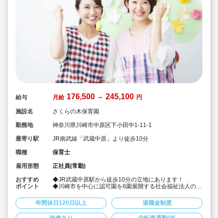
176,500
245,100
給与
月給
～
円
施設名
さくらの木保育園
勤務地
神奈川県川崎市中原区下小田中1-11-1
最寄り駅
JR南武線「武蔵中原」より徒歩10分
職種
保育士
雇用形態
正社員(常勤)
おすすめ
◆JR武蔵中原駅から徒歩10分の立地にあります！
ポイント
◆川崎市を中心に認可園を6園展開する社会福祉法人の求
人です！職員数も事業集も川崎市でトップクラスの法人
で、母体運営が安定しており安心です！
年間休日120日以上
退職金制度
◆福利厚生や給与、昇給率等、大変充実しており、いつ
も求人がすぐに埋まる人気の園さんです！