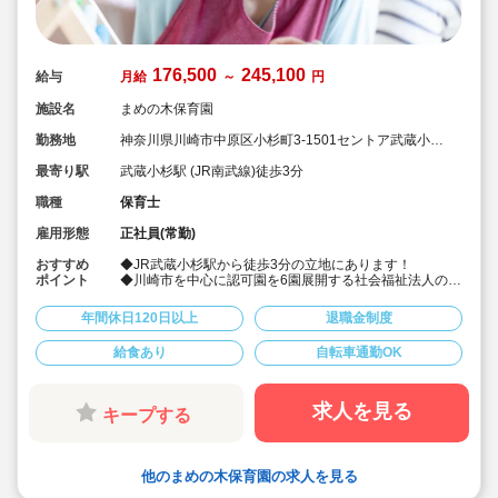
176,500
245,100
給与
月給
～
円
施設名
まめの木保育園
勤務地
神奈川県川崎市中原区小杉町3-1501セントア武蔵小杉
A棟3（4階）
最寄り駅
武蔵小杉駅 (JR南武線)徒歩3分
職種
保育士
雇用形態
正社員(常勤)
おすすめ
◆JR武蔵小杉駅から徒歩3分の立地にあります！
ポイント
◆川崎市を中心に認可園を6園展開する社会福祉法人の求
人です！職員数も事業集も川崎市でトップクラスの法人
で、母体運営が安定しており安心です！
年間休日120日以上
退職金制度
◆福利厚生や給与、昇給率等、大変充実しており、いつ
も求人がすぐに埋まる人気の園さんです！
給食あり
自転車通勤OK
◆賞与は4.15か月分！年間休日数も123日と多いです！
退職金は勤続1年以上です！
◆大卒の2年目の正職員保育士さんの年収が376万円と高
額です！
求人を見る
キープする
◆総合的に休みも給与も園の場所も福利厚生も全て充実
しており、おススメです！
◆有給は入職と同時に5日付与されます！
他のまめの木保育園の求人を見る