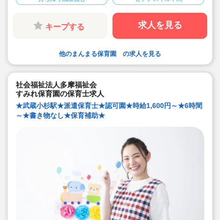
◆扶養内ご相談ください！
求人を見る
キープする
他のまんまる保育園 の求人を見る
社会福祉法人多摩福祉会
すみれ保育園の保育士求人
★武蔵小杉駅★派遣保育士★認可園★時給1,600円～★6時間
～★書き物なし★保育補助★