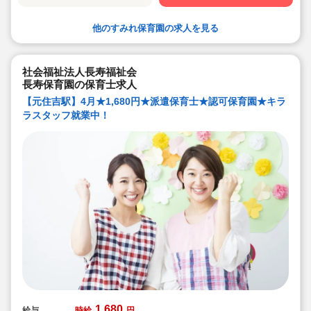
他のすみれ保育園の求人を見る
社会福祉法人長寿福祉会
長寿保育園の保育士求人
【元住吉駅】4月★1,680円★派遣保育士★認可保育園★キラ
ラスタッフ就業中！
1,680
給与
時給
円