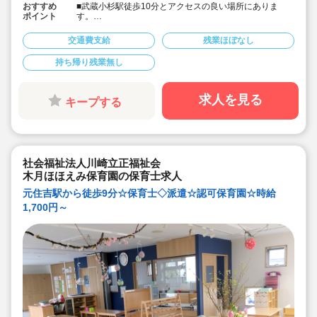
おすすめ
■武蔵小杉駅徒歩10分とアクセスの良い場所にありま
ポイント
す。
■時給1,610円の派遣求人です。
■時間固定勤務歓迎！メリハリつけて勤務できる求人で
交通費支給
残業ほぼなし
す。
■保育士専任のコンサルタントが就業サポートしていま
持ち帰り残業無し
す。
求人を見る
キープする
社会福祉法人川崎立正福祉会
木月ほほえみ保育園の保育士求人
元住吉駅から徒歩9分☆保育士◇派遣☆認可保育園☆時給
1,700円～