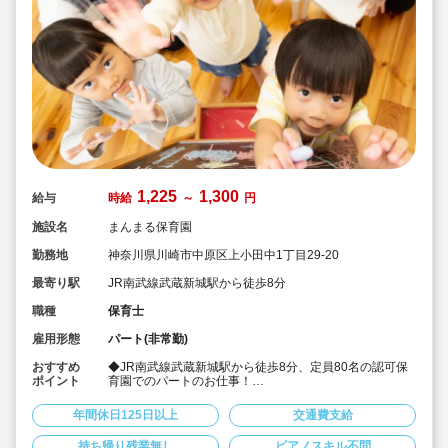
1,225
1,300
給与
時給
～
円
施設名
まんまる保育園
勤務地
神奈川県川崎市中原区上小田中1丁目29-20
最寄り駅
JR南武線武蔵新城駅から徒歩8分
職種
保育士
雇用形態
パート(非常勤)
おすすめ
◆JR南武線武蔵新城駅から徒歩8分、定員80名の認可保
ポイント
育園でのパートのお仕事！
◆最大時給1300円！
◆週3日～勤務で相談が可能です！
年間休日125日以上
交通費支給
◆正職員に切り替わる事も可能です！最初は不安なので
パートからスタートしたい方歓迎！
持ち帰り残業無し
ピアノスキル不問