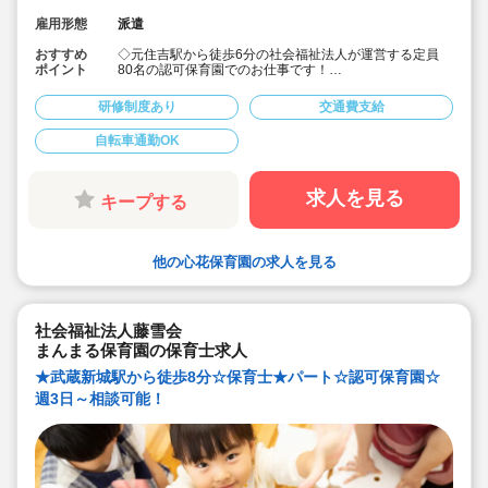
雇用形態
派遣
おすすめ
◇元住吉駅から徒歩6分の社会福祉法人が運営する定員
ポイント
80名の認可保育園でのお仕事です！
◇時給1,700円～1,750円（交通費は別途支給）☆
◇皆勤手当/月の支給あり（規定あり）☆
研修制度あり
交通費支給
◇7:00～20:00の間でシフト勤務への対応は必須となりま
すが、月間120時間～160時間程度の勤務でご相談可能！
自転車通勤OK
◇月曜日～金曜日までの勤務でＯＫ！プライベートとの
バランスも取りやすい♪
◇保育士の資格を持っていらっしゃれば、新卒、未経
験、業務経験のある方、いずれの方もご応募可能です！
求人を見る
キープする
他の心花保育園の求人を見る
社会福祉法人藤雪会
まんまる保育園の保育士求人
★武蔵新城駅から徒歩8分☆保育士★パート☆認可保育園☆
週3日～相談可能！