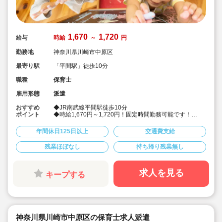
1,670
1,720
給与
時給
～
円
勤務地
神奈川県川崎市中原区
最寄り駅
「平間駅」徒歩10分
職種
保育士
雇用形態
派遣
おすすめ
◆JR南武線平間駅徒歩10分
ポイント
◆時給1,670円～1,720円！固定時間勤務可能です！
◆定員95名の認可保育園でのお仕事。
◆1日6時間から勤務相談可能です。ワークライフバラン
年間休日125日以上
交通費支給
スの取れる働き方です！
◆人間関係良好♪で働きやすい環境です。
残業ほぼなし
持ち帰り残業無し
◆キララサポート保育では皆勤手当が出ます
◆ベネフィットステーション加入、有給取得率100％福
利厚生も充実
求人を見る
キープする
神奈川県川崎市中原区の保育士求人派遣