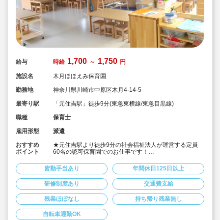
1,700
1,750
給与
時給
～
円
施設名
木月ほほえみ保育園
勤務地
神奈川県川崎市中原区木月4-14-5
最寄り駅
「元住吉駅」徒歩9分(東急東横線/東急目黒線)
職種
保育士
雇用形態
派遣
おすすめ
★元住吉駅より徒歩9分の社会福祉法人が運営する定員
ポイント
60名の認可保育園でのお仕事です！
★自転車での通勤もOK！
★時給1,700円～1,750円！高時給です！
皆勤手当あり
年間休日125日以上
★皆勤手当ての支給あり（規定あり）☆
★遅番に対応可能であれば固定時間勤務も可能です。週4
研修制度あり
交通費支給
日程度や時短勤務のご相談も可能でプライベートとのバ
ランスも取りやすい♪
残業ほぼなし
持ち帰り残業無し
自転車通勤OK