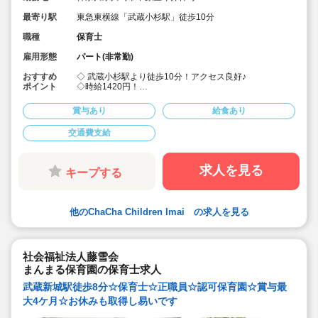
最寄り駅
東急東横線「武蔵小杉駅」徒歩10分
職種
保育士
雇用形態
パート(非常勤)
おすすめ
◇ 武蔵小杉駅より徒歩10分！アクセス良好♪
ポイント
◇時給1420円！
◇週5日、1日8時間勤務できるフルタイムパートさんの
募集です。シフト入れる方歓迎！時間固定もご相談くだ
賞与あり
給食あり
さい♪
◇できることを必要以上に手伝わない方針です♪
交通費支給
◇園児の明るい声と仲間の優しさがあふれる環境♪
◇「オトナな保育園」がコンセプト！
◇子供たち一人一人の個性を大切にする保育！
◇保育園が子どもも保育士も保護者の方にも落ち着いて
求人を見る
キープする
リラックスできる空間となるようカフェのような場所で
ありたいと思っています。姉妹園には、実際にカフェを
併設した園もできました！
他のChaCha Children Imai の求人を見る
社会福祉法人藤雪会
まんまる保育園の保育士求人
武蔵新城駅徒歩8分☆保育士☆正職員☆認可保育園☆賞与最
大4ケ月☆お休みも取得し易いです