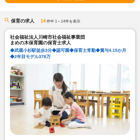
保育の求人
14
件中 1～14件を表示
社会福祉法人川崎市社会福祉事業団
まめの木保育園の保育士求人
◆武蔵小杉駅徒歩3分◆認可園◆保育士常勤◆賞与4.15か月
◆2年目モデル376万