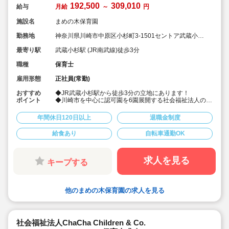
192,500
309,010
給与
月給
～
円
施設名
まめの木保育園
勤務地
神奈川県川崎市中原区小杉町3-1501セントア武蔵小杉
A棟3（4階）
最寄り駅
武蔵小杉駅 (JR南武線)徒歩3分
職種
保育士
雇用形態
正社員(常勤)
おすすめ
◆JR武蔵小杉駅から徒歩3分の立地にあります！
ポイント
◆川崎市を中心に認可園を6園展開する社会福祉法人の求
人です！職員数も事業集も川崎市でトップクラスの法人
で、母体運営が安定しており安心です！
年間休日120日以上
退職金制度
◆福利厚生や給与、昇給率等、大変充実しており、いつ
も求人がすぐに埋まる人気の園さんです！
給食あり
自転車通勤OK
◆賞与は4.15か月分！年間休日数も123日と多いです！
退職金は勤続1年以上です！
◆大卒の2年目の正職員保育士さんの年収が376万円と高
額です！
求人を見る
キープする
◆総合的に休みも給与も園の場所も福利厚生も全て充実
しており、おススメです！
◆有給は入職と同時に5日付与されます！
他のまめの木保育園の求人を見る
社会福祉法人ChaCha Children & Co.