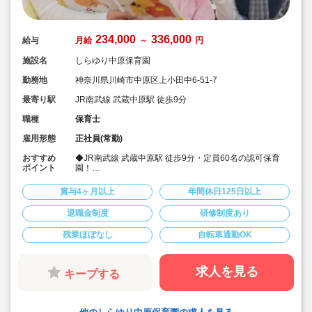
234,000
336,000
給与
月給
～
円
施設名
しらゆり中原保育園
勤務地
神奈川県川崎市中原区上小田中6-51-7
最寄り駅
JR南武線 武蔵中原駅 徒歩9分
職種
保育士
雇用形態
正社員(常勤)
おすすめ
◆JR南武線 武蔵中原駅 徒歩9分・定員60名の認可保育
ポイント
園！
◆近隣に系列園が４園固まっていて、地域に密着した認
可園です！
賞与4ヶ月以上
年間休日125日以上
◆残業ほぼなし◎プライベートと両立して勤務すること
が出来ます。
退職金制度
研修制度あり
◆年度末処遇改善一時金あります！
◆あたたかな雰囲気の中で、「生きる力」をはぐくんで
残業ほぼなし
自転車通勤OK
いくことを目標に、子どもたちの主体性を大切にした保
育を目指しています！
◆「社会福祉法人しらゆり福祉会」は母体がしっかりし
ており、高待遇で福利厚生面も整っていて長く働ける職
求人を見る
キープする
場です！これからの明るい未来に向けて転職する一歩を
踏み出しましょう！