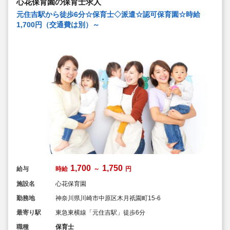
心花保育園の保育士求人
元住吉駅から徒歩6分☆保育士◇派遣☆認可保育園☆時給
1,700円（交通費は別）～
1,700
1,750
給与
時給
～
円
施設名
心花保育園
勤務地
神奈川県川崎市中原区木月祇園町15-6
最寄り駅
東急東横線「元住吉駅」徒歩6分
職種
保育士