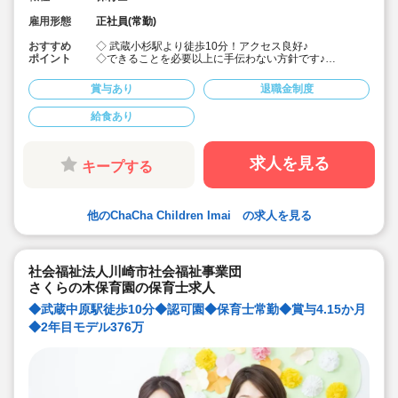
雇用形態
正社員(常勤)
おすすめ
◇ 武蔵小杉駅より徒歩10分！アクセス良好♪
ポイント
◇できることを必要以上に手伝わない方針です♪
◇月給21.8万円 賞与3.0か月以上！
◇研修や、福利厚生も充実している保育園！海外研修も
賞与あり
退職金制度
ございますので、保育士として更なる成長を目指したい
方にもぴったりです。
給食あり
◇転居の補助、実家の帰省補助などあります！地方出身
者の方も歓迎☆
◇園児の明るい声と仲間の優しさがあふれる環境♪
◇「オトナな保育園」がコンセプト！
求人を見る
キープする
◇子供たち一人一人の個性を大切にする保育！
◇保育園が子どもも保育士も保護者の方にも落ち着いて
リラックスできる空間となるようカフェのような場所で
ありたいと思っています。姉妹園には、実際にカフェを
他のChaCha Children Imai の求人を見る
併設した園もできました！
社会福祉法人川崎市社会福祉事業団
さくらの木保育園の保育士求人
◆武蔵中原駅徒歩10分◆認可園◆保育士常勤◆賞与4.15か月
◆2年目モデル376万