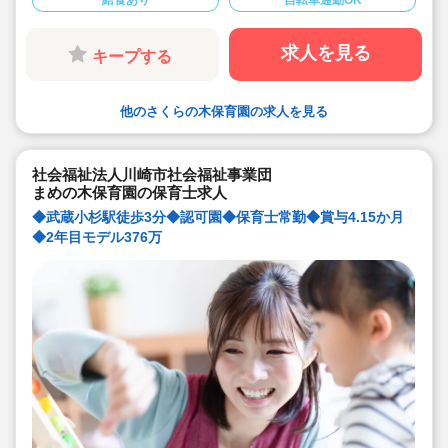
給食あり
自転車通勤OK
◆賞与は4.15か月分！年間休日数も123日と多いです！
退職金は勤続1年以上です！
◆大卒の2年目の正職員保育士さんの年収が376万円と高
額です！
求人を見る
キープする
◆総合的に休みも給与も園の場所も福利厚生も全て充実
しており、おススメです！
◆有給は入職と同時に5日付与されます！
他のさくらの木保育園の求人を見る
社会福祉法人川崎市社会福祉事業団
まめの木保育園の保育士求人
◆武蔵小杉駅徒歩3分◆認可園◆保育士常勤◆賞与4.15か月
◆2年目モデル376万