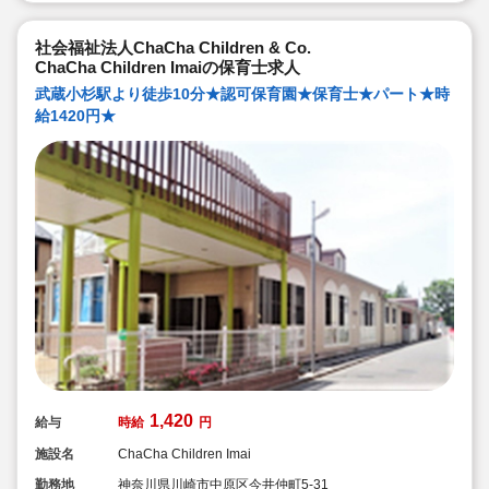
社会福祉法人ChaCha Children & Co.
ChaCha Children Imaiの保育士求人
武蔵小杉駅より徒歩10分★認可保育園★保育士★パート★時
給1420円★
1,420
給与
時給
円
施設名
ChaCha Children Imai
勤務地
神奈川県川崎市中原区今井仲町5-31