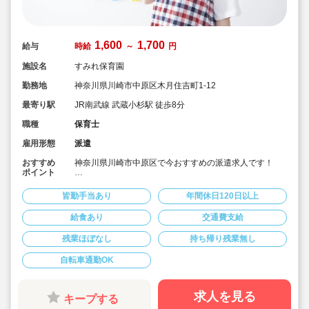
1,600
1,700
給与
時給
～
円
施設名
すみれ保育園
勤務地
神奈川県川崎市中原区木月住吉町1-12
最寄り駅
JR南武線 武蔵小杉駅 徒歩8分
職種
保育士
雇用形態
派遣
おすすめ
神奈川県川崎市中原区で今おすすめの派遣求人です！
ポイント
■武蔵小杉駅から徒歩8分！
■実働6時間～・書き物なし・保育補助の派遣で働ける保
皆勤手当あり
年間休日120日以上
育士さんを募集！
■9時～16時勤務も相談可能です！
給食あり
交通費支給
■時給1,600円～ご案内可能！
■時間固定勤務・土日祝休みなのでワークライフバランス
残業ほぼなし
持ち帰り残業無し
もとりやすいです！
■担当クラスは希望と経験を考慮致します！
自転車通勤OK
勤務条件など、お気軽にご相談ください♪
求人を見る
キープする