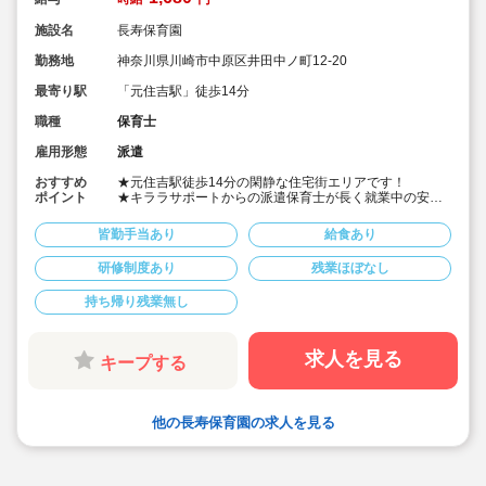
施設名
長寿保育園
勤務地
神奈川県川崎市中原区井田中ノ町12-20
最寄り駅
「元住吉駅」徒歩14分
職種
保育士
雇用形態
派遣
おすすめ
★元住吉駅徒歩14分の閑静な住宅街エリアです！
ポイント
★キララサポートからの派遣保育士が長く就業中の安心
感！
★勤務日数・時間等の相談も可能です！
皆勤手当あり
給食あり
★社会保険完備・皆勤手当て制度あり
★会員制福利厚生サービスもございます！
研修制度あり
残業ほぼなし
持ち帰り残業無し
求人を見る
キープする
他の長寿保育園の求人を見る