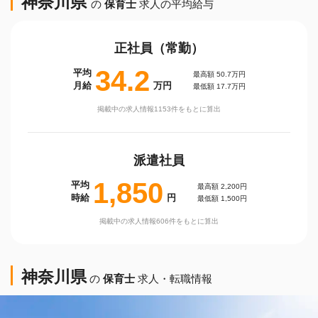
神奈川県
の
保育士
求人の平均給与
正社員（常勤）
34.2
平均
最高額 50.7万円
月給
万円
最低額 17.7万円
掲載中の求人情報1153件をもとに算出
派遣社員
1,850
平均
最高額 2,200円
時給
円
最低額 1,500円
掲載中の求人情報606件をもとに算出
神奈川県
の
保育士
求人・転職情報