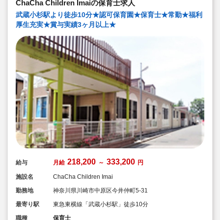
ChaCha Children Imaiの保育士求人
武蔵小杉駅より徒歩10分★認可保育園★保育士★常勤★福利
厚生充実★賞与実績3ヶ月以上★
218,200
333,200
給与
月給
～
円
施設名
ChaCha Children Imai
勤務地
神奈川県川崎市中原区今井仲町5-31
最寄り駅
東急東横線「武蔵小杉駅」徒歩10分
職種
保育士