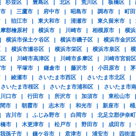
|
杉並区
|
豊島区
|
北区
|
荒川区
|
板橋区
|
野市
|
三鷹市
|
府中市
|
昭島市
|
調布市
|
町田
市
|
狛江市
|
東大和市
|
清瀬市
|
東久留米市
|
多摩郡檜原村
|
横浜市
|
川崎市
|
相模原市
|
横浜
|
横浜市保土ケ谷区
|
横浜市磯子区
|
横浜市金沢
区
|
横浜市瀬谷区
|
横浜市栄区
|
横浜市泉区
|
横
原区
|
川崎市高津区
|
川崎市多摩区
|
川崎市宮前
賀市
|
平塚市
|
鎌倉市
|
藤沢市
|
小田原市
|
茅
市
|
綾瀬市
|
さいたま市西区
|
さいたま市北区
|
さいたま市桜区
|
さいたま市浦和区
|
さいたま市
川口市
|
行田市
|
所沢市
|
加須市
|
東松山市
間市
|
朝霞市
|
志木市
|
和光市
|
新座市
|
桶
|
吉川市
|
ふじみ野市
|
白岡市
|
北足立郡伊奈町
船橋市
|
木更津市
|
松戸市
|
野田市
|
成田市
|
我孫子市
|
鎌ケ谷市
|
君津市
|
浦安市
|
四街道