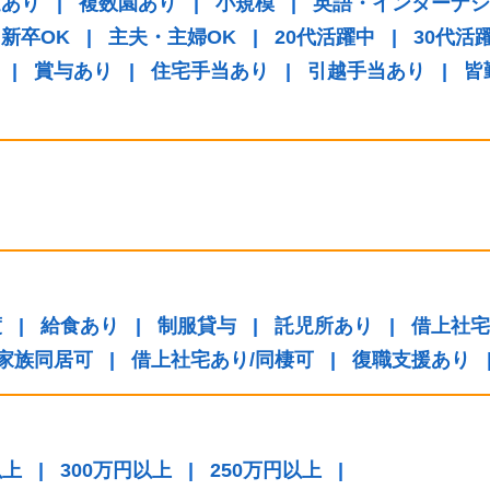
庭あり
|
複数園あり
|
小規模
|
英語・インターナシ
新卒OK
|
主夫・主婦OK
|
20代活躍中
|
30代活
|
賞与あり
|
住宅手当あり
|
引越手当あり
|
皆
度
|
給食あり
|
制服貸与
|
託児所あり
|
借上社宅
/家族同居可
|
借上社宅あり/同棲可
|
復職支援あり
以上
|
300万円以上
|
250万円以上
|