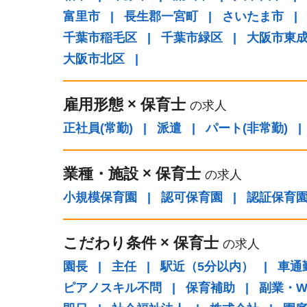
富里市
|
長生郡一宮町
|
さいたま市
|
千葉市稲毛区
|
千葉市緑区
|
大阪市東
大阪市北区
|
雇用形態
×
保育士
の求人
正社員(常勤)
|
派遣
|
パート(非常勤)
|
業種・施設
×
保育士
の求人
小規模保育園
|
認可保育園
|
認証保育
こだわり条件
×
保育士
の求人
園長
|
主任
|
駅近（5分以内）
|
車通
ピアノスキル不問
|
保育補助
|
副業・