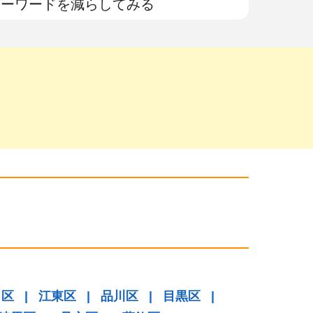
キーワードを減らしてみる
田区
|
江東区
|
品川区
|
目黒区
|