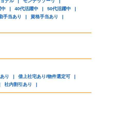
ョナル
|
モンテッソーリ
|
躍中
|
40代活躍中
|
50代活躍中
|
勤手当あり
|
資格手当あり
|
あり
|
借上社宅あり/物件選定可
|
|
社内割引あり
|