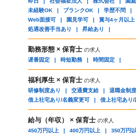
即日
|
社会福祉法人
|
株式会社
|
園
未経験OK
|
ブランクOK
|
学歴不問
|
Web面接可
|
園見学可
|
賞与4ヶ月以上
処遇改善手当あり
|
昇給あり
|
勤務形態
×
保育士
の求人
遅番固定
|
時短勤務
|
時間固定
|
福利厚生
×
保育士
の求人
研修制度あり
|
交通費支給
|
退職金制
借上社宅あり/名義変更可
|
借上社宅あり
給与（年収）
×
保育士
の求人
450万円以上
|
400万円以上
|
350万円