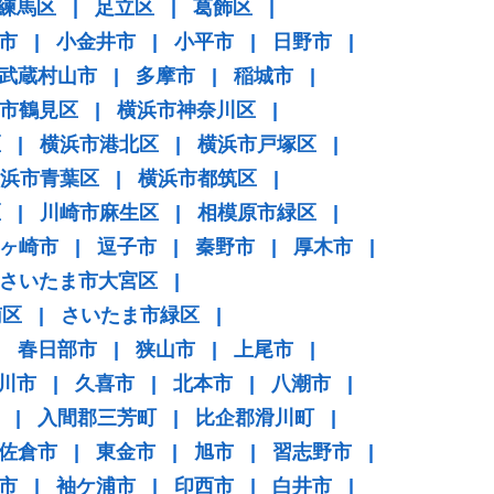
練馬区
|
足立区
|
葛飾区
|
市
|
小金井市
|
小平市
|
日野市
|
武蔵村山市
|
多摩市
|
稲城市
|
市鶴見区
|
横浜市神奈川区
|
区
|
横浜市港北区
|
横浜市戸塚区
|
浜市青葉区
|
横浜市都筑区
|
区
|
川崎市麻生区
|
相模原市緑区
|
ヶ崎市
|
逗子市
|
秦野市
|
厚木市
|
さいたま市大宮区
|
南区
|
さいたま市緑区
|
|
春日部市
|
狭山市
|
上尾市
|
川市
|
久喜市
|
北本市
|
八潮市
|
|
入間郡三芳町
|
比企郡滑川町
|
佐倉市
|
東金市
|
旭市
|
習志野市
|
市
|
袖ケ浦市
|
印西市
|
白井市
|