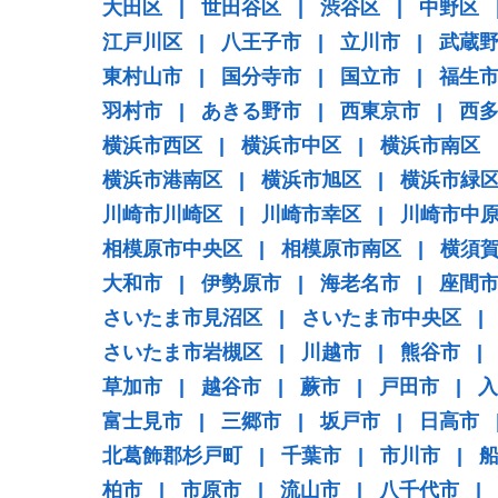
大田区
|
世田谷区
|
渋谷区
|
中野区
江戸川区
|
八王子市
|
立川市
|
武蔵
東村山市
|
国分寺市
|
国立市
|
福生
羽村市
|
あきる野市
|
西東京市
|
西
横浜市西区
|
横浜市中区
|
横浜市南区
横浜市港南区
|
横浜市旭区
|
横浜市緑
川崎市川崎区
|
川崎市幸区
|
川崎市中
相模原市中央区
|
相模原市南区
|
横須
大和市
|
伊勢原市
|
海老名市
|
座間
さいたま市見沼区
|
さいたま市中央区
|
さいたま市岩槻区
|
川越市
|
熊谷市
|
草加市
|
越谷市
|
蕨市
|
戸田市
|
入
富士見市
|
三郷市
|
坂戸市
|
日高市
北葛飾郡杉戸町
|
千葉市
|
市川市
|
柏市
|
市原市
|
流山市
|
八千代市
|