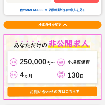
★食育プログラムとして、食糧生産から消費までの過程
を体験することで、食や健康に対する興味を引き出して
います
他のAIAI NURSERY 四街道駅北口の求人を見る
★60名定員など中規模園を中心に「もう一つの家」をコ
ンセプトに木のぬくもりを感じるような環境を提供して
います
★ICT技術を導入し事務作業や午睡時の安全確認、保護者
の方とのやり取り等を効率化されています
検索条件を変更
★子どもたち一人一人と向き合った保育を実施していま
す