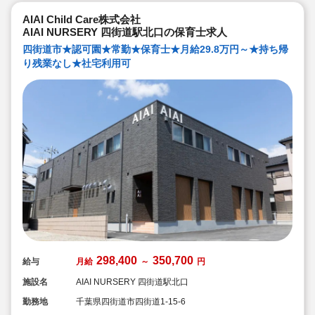
AIAI Child Care株式会社
AIAI NURSERY 四街道駅北口の保育士求人
四街道市★認可園★常勤★保育士★月給29.8万円～★持ち帰
り残業なし★社宅利用可
298,400
350,700
給与
月給
～
円
施設名
AIAI NURSERY 四街道駅北口
勤務地
千葉県四街道市四街道1-15-6