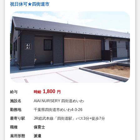
祝日休可★四街道市
1,800
給与
時給
円
施設名
AIAI NURSERY 四街道めいわ
勤務地
千葉県四街道市めいわ4-3-26
最寄り駅
JR総武本線「四街道駅」バス3分+徒歩7分
職種
保育士
雇用形態
派遣