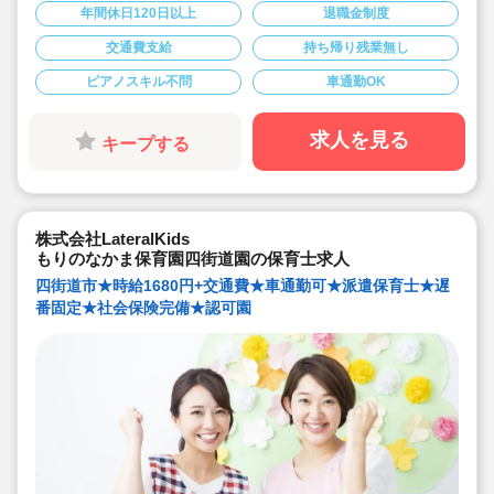
◆ピアノが苦手な方も問題ございません。
年間休日120日以上
退職金制度
◆年次有給休暇とは別途、有給休暇を入社時に3日支給
交通費支給
持ち帰り残業無し
ピアノスキル不問
車通勤OK
求人を見る
キープする
株式会社LateralKids
もりのなかま保育園四街道園の保育士求人
四街道市★時給1680円+交通費★車通勤可★派遣保育士★遅
番固定★社会保険完備★認可園