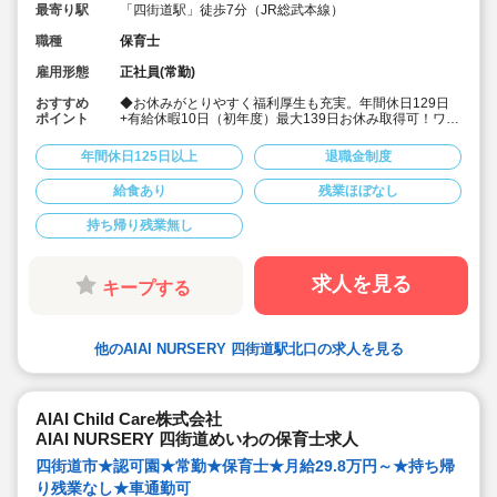
最寄り駅
「四街道駅」徒歩7分（JR総武本線）
職種
保育士
雇用形態
正社員(常勤)
おすすめ
◆お休みがとりやすく福利厚生も充実。年間休日129日
ポイント
+有給休暇10日（初年度）最大139日お休み取得可！ワー
クライフバランスを大切に働けます。
◆給食費補助、借り上げ社宅制度あり、退職金制度など
年間休日125日以上
退職金制度
福利厚生も充実しています
◆少人数制保育で子ども一人ひとりに寄り添う保育がで
給食あり
残業ほぼなし
きます。
◆チーム保育で複数担任制を取っております。
持ち帰り残業無し
◆保育に専念できる環境づくり
連絡帳や日誌のアプリ化を始め、園だより等も手書き作
業がありません。ICTツールで書類作成の負担を軽減して
います。
求人を見る
キープする
◆子ども主体の温かみのある保育環境を大切にしていま
す。大型遊具や床暖房完備の快適な保育室など、充実し
た環境を整えています。
◆直営の療育施設「AIAIPLUS」からの訪問支援による個
他のAIAI NURSERY 四街道駅北口の求人を見る
別療育も行っています。療育へのキャリアチェンジも可
能です。
◆研修制度が充実
ブランクがあっても安心です。勤続年数に合わせた研修
制度を用意しています。
AIAI Child Care株式会社
◆育児休業取得率94%・復職率89%
AIAI NURSERY 四街道めいわの保育士求人
◆宿舎借り上げ制度利用可能です！※規定内であれば敷
金・礼金等会社が負担してくださいます。
四街道市★認可園★常勤★保育士★月給29.8万円～★持ち帰
◆園の壁装飾なし(持ち帰りを発生させないため)
り残業なし★車通勤可