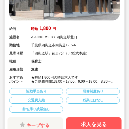
1,800
給与
時給
円
施設名
AIAI NURSERY 四街道駅北口
勤務地
千葉県四街道市四街道1-15-6
最寄り駅
「四街道駅」徒歩7分（JR総武本線）
職種
保育士
雇用形態
派遣
おすすめ
★時給1,800円の時給求人です
ポイント
★ご勤務時間は8:00～17:00、9:00～18:00、8:30～
17:30 など週5日程度、平日8時間程度ご勤務できる方
歓迎です
皆勤手当あり
研修制度あり
★早番、遅番で勤務したいなど。時間帯は柔軟にご相談
ください
交通費支給
残業ほぼなし
★派遣スタッフの受け入れに慣れている園になりますの
で安心です
持ち帰り残業無し
★保育士専任のコンサルタントがあなたの派遣就業を安
心サポートいたします
★英語は遊びを通して専任講師が年齢に応じて対応して
います。異文化にふれることで社会性や国際理解を深め
求人を見る
キープする
ています