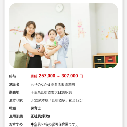
257,000
307,000
給与
月給
～
円
施設名
もりのなかま保育園四街道園
勤務地
千葉県四街道市大日288-18
最寄り駅
JR総武本線「四街道駅」徒歩12分
職種
保育士
雇用形態
正社員(常勤)
おすすめ
◆定員60名の認可保育園です。