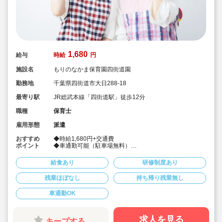
1,680
給与
時給
円
施設名
もりのなかま保育園四街道園
勤務地
千葉県四街道市大日288-18
最寄り駅
JR総武本線「四街道駅」徒歩12分
職種
保育士
雇用形態
派遣
おすすめ
◆時給1,680円+交通費
ポイント
◆車通勤可能（駐車場無料）
◆髪色、服装自由でのびのび働けます
◆社会保険完備！
給食あり
研修制度あり
◆皆勤手当あり♪
◆派遣でのお仕事
残業ほぼなし
持ち帰り残業無し
◆週4～5日
◆遅番固定（10:00～19:00、11:00～19:00、13:00～
車通勤OK
19:00など）
◆1日6時間～相談OK！
求人を見る
キープする