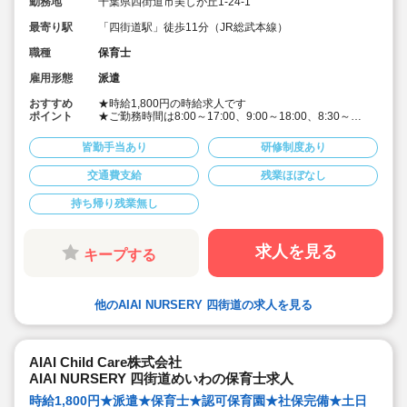
勤務地
千葉県四街道市美しが丘1-24-1
最寄り駅
「四街道駅」徒歩11分（JR総武本線）
職種
保育士
雇用形態
派遣
おすすめ
★時給1,800円の時給求人です
ポイント
★ご勤務時間は8:00～17:00、9:00～18:00、8:30～
17:30 など週5日程度、平日8時間程度ご勤務できる方
歓迎です
皆勤手当あり
研修制度あり
★早番、遅番で勤務したいなど。時間帯は柔軟にご相談
ください
交通費支給
残業ほぼなし
★派遣スタッフの受け入れに慣れている園になりますの
で安心です
持ち帰り残業無し
★保育士専任のコンサルタントがあなたの派遣就業を安
心サポートいたします
★英語は遊びを通して専任講師が年齢に応じて対応して
います。異文化にふれることで社会性や国際理解を深め
求人を見る
キープする
ています
★食育プログラムとして、食糧生産から消費までの過程
を体験することで、食や健康に対する興味を引き出して
います
他のAIAI NURSERY 四街道の求人を見る
★60名定員など中規模園を中心に「もう一つの家」をコ
ンセプトに木のぬくもりを感じるような環境を提供して
います
★ICT技術を導入し事務作業や午睡時の安全確認、保護者
の方とのやり取り等を効率化されています
AIAI Child Care株式会社
★子どもたち一人一人と向き合った保育を実施していま
AIAI NURSERY 四街道めいわの保育士求人
す
時給1,800円★派遣★保育士★認可保育園★社保完備★土日