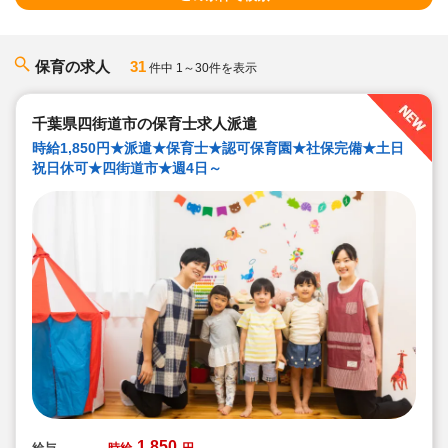
保育の求人
31
件中 1～30件を表示
千葉県四街道市の保育士求人派遣
時給1,850円★派遣★保育士★認可保育園★社保完備★土日
祝日休可★四街道市★週4日～
1,850