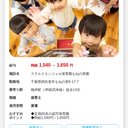
1,540
1,650
給与
時給
～
円
施設名
スクルドエンジェル保育園もねの里園
勤務地
千葉県四街道市もねの里6-17-7
最寄り駅
物井駅（JR総武本線）徒歩13分
職種
保育士
雇用形態
派遣
おすすめ
◆定員60名の認可保育園
ポイント
◆時給1,540円～1,650円
◆早番固定
◆社会保険完備！
給食あり
研修制度あり