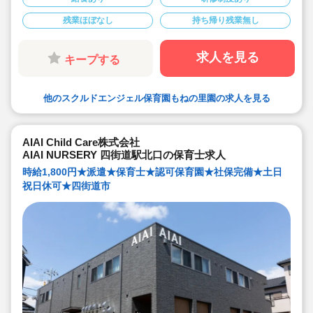
◆皆勤手当あり♪
◆派遣でのお仕事
残業ほぼなし
持ち帰り残業無し
◆リトミック・幼児体育、世界で通用する語学力の基本
を身につけるための外国人講師による幼児英会話など、
質の高い幼児教育プログラムを提供しております。
求人を見る
キープする
他のスクルドエンジェル保育園もねの里園の求人を見る
AIAI Child Care株式会社
AIAI NURSERY 四街道駅北口の保育士求人
時給1,800円★派遣★保育士★認可保育園★社保完備★土日
祝日休可★四街道市