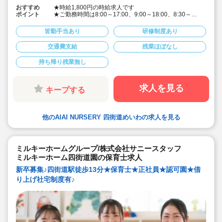
おすすめ
★時給1,800円の時給求人です
ポイント
★ご勤務時間は8:00～17:00、9:00～18:00、8:30～
17:30 など週5日程度、平日8時間程度ご勤務できる方
歓迎です
皆勤手当あり
研修制度あり
★早番、遅番で勤務したいなど。時間帯は柔軟にご相談
ください
交通費支給
残業ほぼなし
★派遣スタッフの受け入れに慣れている園になりますの
で安心です
持ち帰り残業無し
★保育士専任のコンサルタントがあなたの派遣就業を安
心サポートいたします
★英語は遊びを通して専任講師が年齢に応じて対応して
います。異文化にふれることで社会性や国際理解を深め
求人を見る
キープする
ています
★食育プログラムとして、食糧生産から消費までの過程
を体験することで、食や健康に対する興味を引き出して
います
他のAIAI NURSERY 四街道めいわの求人を見る
★60名定員など中規模園を中心に「もう一つの家」をコ
ンセプトに木のぬくもりを感じるような環境を提供して
います
★ICT技術を導入し事務作業や午睡時の安全確認、保護者
の方とのやり取り等を効率化されています
ミルキーホームグループ/株式会社サニースタッフ
★子どもたち一人一人と向き合った保育を実施していま
ミルキーホーム四街道園の保育士求人
す
新卒募集♪四街道駅徒歩13分★保育士★正社員★認可園★借
り上げ社宅制度有♪