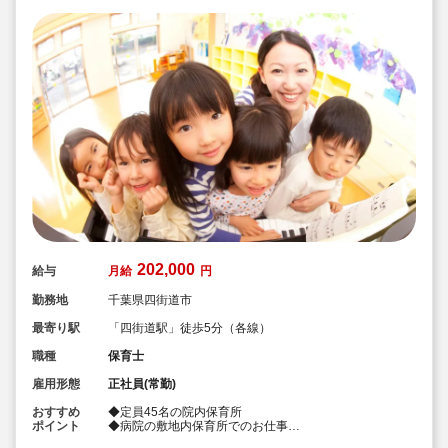
202,000
給与
月給
円
勤務地
千葉県四街道市
最寄り駅
「四街道駅」徒歩5分（各線）
職種
保育士
雇用形態
正社員(常勤)
おすすめ
◆定員45名の院内保育所
ポイント
◆病院の敷地内保育所でのお仕事
◆車通勤可