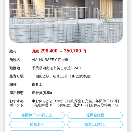
298,400
350,700
給与
月給
～
円
施設名
AIAI NURSERY 四街道
勤務地
千葉県四街道市美しが丘1-24-1
最寄り駅
「四街道駅」徒歩11分（JR総武本線）
職種
保育士
雇用形態
正社員(常勤)
おすすめ
◆お休みがとりやすく福利厚生も充実。年間休日129日
ポイント
+有給休暇10日（初年度）最大139日お休み取得可！ワー
クライフバランスを大切に働けます。
◆給食費補助、借り上げ社宅制度あり、退職金制度など
年間休日125日以上
退職金制度
福利厚生も充実しています
◆少人数制保育で子ども一人ひとりに寄り添う保育がで
給食あり
残業ほぼなし
きます。
◆チーム保育で複数担任制を取っております。