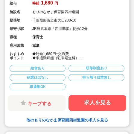
1,680
給与
時給
円
施設名
もりのなかま保育園四街道園
勤務地
千葉県四街道市大日288-18
最寄り駅
JR総武本線「四街道駅」徒歩12分
職種
保育士
雇用形態
派遣
おすすめ
◆時給1,680円+交通費
ポイント
◆車通勤可能（駐車場無料）
◆髪色、服装自由でのびのび働けます
◆社会保険完備！
給食あり
研修制度あり
◆皆勤手当あり♪
◆派遣でのお仕事
残業ほぼなし
持ち帰り残業無し
◆週4～5日
◆時間固定（8:30～17:30、9:00～18:00、10:00～19:00
車通勤OK
など）
求人を見る
キープする
他のもりのなかま保育園四街道園の求人を見る