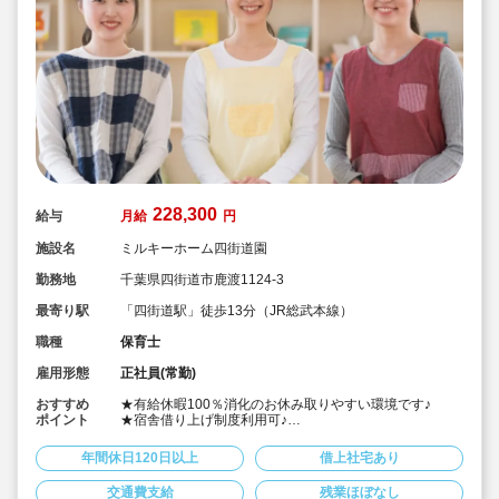
228,300
給与
月給
円
施設名
ミルキーホーム四街道園
勤務地
千葉県四街道市鹿渡1124-3
最寄り駅
「四街道駅」徒歩13分（JR総武本線）
職種
保育士
雇用形態
正社員(常勤)
おすすめ
★有給休暇100％消化のお休み取りやすい環境です♪
ポイント
★宿舎借り上げ制度利用可♪
★全体研修や職場でのOJTなどで、スキルアップをサポ
ートします
年間休日120日以上
借上社宅あり
★経験豊富な職員が多数在籍しているので、安心して働
けます♪
交通費支給
残業ほぼなし