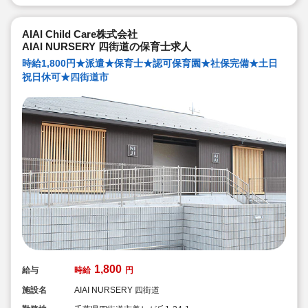
AIAI Child Care株式会社
AIAI NURSERY 四街道の保育士求人
時給1,800円★派遣★保育士★認可保育園★社保完備★土日
祝日休可★四街道市
1,800
給与
時給
円
施設名
AIAI NURSERY 四街道