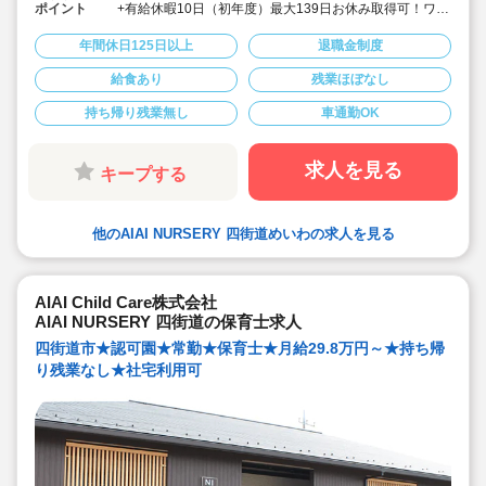
ポイント
+有給休暇10日（初年度）最大139日お休み取得可！ワー
クライフバランスを大切に働けます。
◆給食費補助、借り上げ社宅制度あり、退職金制度など
年間休日125日以上
退職金制度
福利厚生も充実しています
◆少人数制保育で子ども一人ひとりに寄り添う保育がで
給食あり
残業ほぼなし
きます。
◆チーム保育で複数担任制を取っております。
持ち帰り残業無し
車通勤OK
◆保育に専念できる環境づくり
連絡帳や日誌のアプリ化を始め、園だより等も手書き作
業がありません。ICTツールで書類作成の負担を軽減して
います。
求人を見る
キープする
◆子ども主体の温かみのある保育環境を大切にしていま
す。大型遊具や床暖房完備の快適な保育室など、充実し
た環境を整えています。
◆直営の療育施設「AIAIPLUS」からの訪問支援による個
他のAIAI NURSERY 四街道めいわの求人を見る
別療育も行っています。療育へのキャリアチェンジも可
能です。
◆研修制度が充実
ブランクがあっても安心です。勤続年数に合わせた研修
制度を用意しています。
AIAI Child Care株式会社
◆育児休業取得率94%・復職率89%
AIAI NURSERY 四街道の保育士求人
◆宿舎借り上げ制度利用可能です！※規定内であれば敷
金・礼金等会社が負担してくださいます
四街道市★認可園★常勤★保育士★月給29.8万円～★持ち帰
◆車通勤可
り残業なし★社宅利用可
◆園の壁装飾なし(持ち帰りを発生させないため)