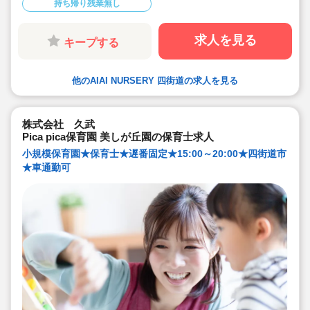
持ち帰り残業無し
◆保育に専念できる環境づくり
連絡帳や日誌のアプリ化を始め、園だより等も手書き作
業がありません。ICTツールで書類作成の負担を軽減して
います。
求人を見る
キープする
◆子ども主体の温かみのある保育環境を大切にしていま
す。大型遊具や床暖房完備の快適な保育室など、充実し
た環境を整えています。
◆直営の療育施設「AIAIPLUS」からの訪問支援による個
他のAIAI NURSERY 四街道の求人を見る
別療育も行っています。療育へのキャリアチェンジも可
能です。
◆研修制度が充実
ブランクがあっても安心です。勤続年数に合わせた研修
制度を用意しています。
株式会社 久武
◆育児休業取得率94%・復職率89%
Pica pica保育園 美しが丘園の保育士求人
◆宿舎借り上げ制度利用可能です！※規定内であれば敷
金・礼金等会社が負担してくださいます。
小規模保育園★保育士★遅番固定★15:00～20:00★四街道市
◆園の壁装飾なし(持ち帰りを発生させないため)
★車通勤可