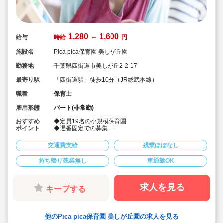
1,280
1,600
給与
時給
～
円
施設名
Pica pica保育園 美しが丘園
勤務地
千葉県四街道市美しが丘2-2-17
最寄り駅
「四街道駅」徒歩10分（JR総武本線）
職種
保育士
雇用形態
パート(非常勤)
おすすめ
◆定員19名の小規模保育園
ポイント
◆遅番固定での募集
◆15:00～20:00の5時間
◆週3日～相談可
交通費支給
残業ほぼなし
◆車通勤可
持ち帰り残業無し
車通勤OK
求人を見る
キープする
他のPica pica保育園 美しが丘園の求人を見る