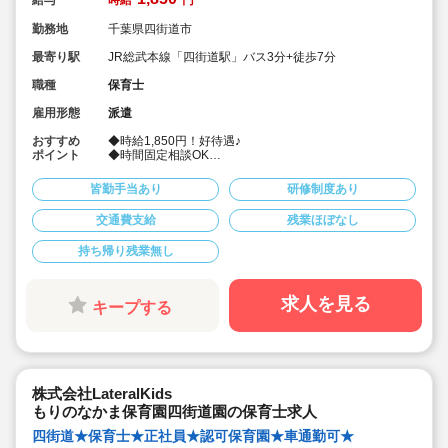
給与
時給
円
勤務地
千葉県四街道市
最寄り駅
JR総武本線「四街道駅」バス3分+徒歩7分
職種
保育士
雇用形態
派遣
おすすめ
◆時給1,850円！好待遇♪
ポイント
◆時間固定相談OK
◆週4～5日
◆社会保険完備！
皆勤手当あり
研修制度あり
交通費支給
残業ほぼなし
持ち帰り残業無し
求人を見る
キープする
株式会社LateralKids
もりのなかま保育園四街道園の保育士求人
四街道★保育士★正社員★認可保育園★車通勤可★