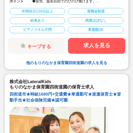
ポイント
◆髪色、服装自由でのびのび働けます。
◆宿舎借り上げ制度利用可
◆自園調理の職員給食提供あります♪
年間休日120日以上
退職金制度
◆車通勤可
◆残業ほぼなし！
給食あり
残業ほぼなし
ピアノスキル不問
車通勤OK
求人を見る
キープする
他のもりのなかま保育園四街道園の求人を見る
株式会社LateralKids
もりのなかま保育園四街道園の保育士求人
四街道市★時給1680円+交通費★車通勤可★派遣保育士★皆
勤手当★社会保険完備★認可園