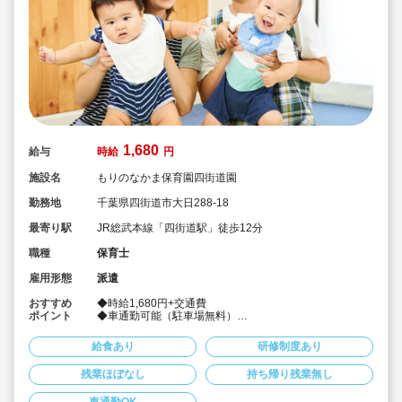
1,680
給与
時給
円
施設名
もりのなかま保育園四街道園
勤務地
千葉県四街道市大日288-18
最寄り駅
JR総武本線「四街道駅」徒歩12分
職種
保育士
雇用形態
派遣
おすすめ
◆時給1,680円+交通費
ポイント
◆車通勤可能（駐車場無料）
◆髪色、服装自由でのびのび働けます
◆社会保険完備！
給食あり
研修制度あり
◆皆勤手当あり♪
◆派遣でのお仕事
残業ほぼなし
持ち帰り残業無し
◆週4～5日
◆時間固定OK！