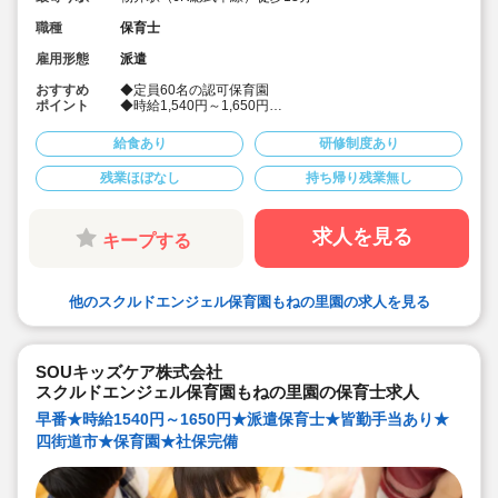
職種
保育士
雇用形態
派遣
おすすめ
◆定員60名の認可保育園
ポイント
◆時給1,540円～1,650円
◆遅番固定
◆社会保険完備！
給食あり
研修制度あり
◆皆勤手当あり♪
◆派遣でのお仕事
残業ほぼなし
持ち帰り残業無し
◆リトミック・幼児体育、世界で通用する語学力の基本
を身につけるための外国人講師による幼児英会話など、
質の高い幼児教育プログラムを提供しております。
求人を見る
キープする
他のスクルドエンジェル保育園もねの里園の求人を見る
SOUキッズケア株式会社
スクルドエンジェル保育園もねの里園の保育士求人
早番★時給1540円～1650円★派遣保育士★皆勤手当あり★
四街道市★保育園★社保完備