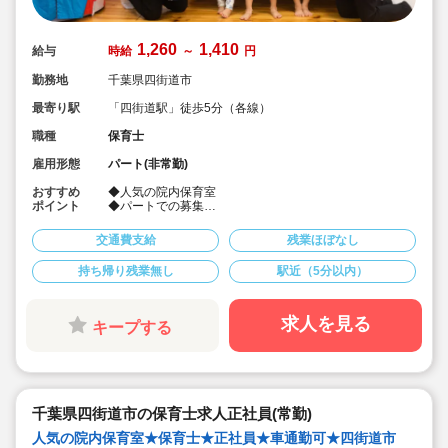
1,260
1,410
給与
時給
～
円
勤務地
千葉県四街道市
最寄り駅
「四街道駅」徒歩5分（各線）
職種
保育士
雇用形態
パート(非常勤)
おすすめ
◆人気の院内保育室
ポイント
◆パートでの募集
◆早番または遅番可能な方
◆「四街道駅」徒歩5分
交通費支給
残業ほぼなし
◆車通勤可
持ち帰り残業無し
駅近（5分以内）
求人を見る
キープする
千葉県四街道市の保育士求人正社員(常勤)
人気の院内保育室★保育士★正社員★車通勤可★四街道市