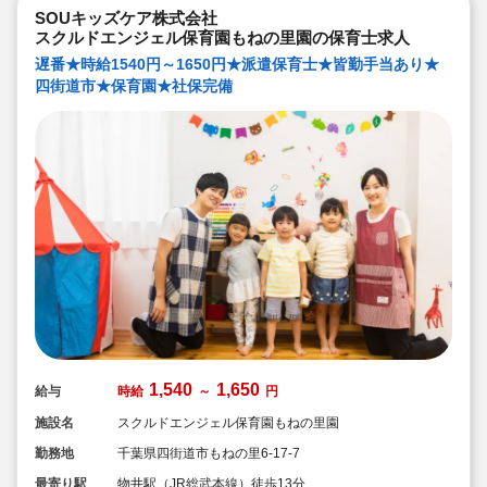
SOUキッズケア株式会社
スクルドエンジェル保育園もねの里園の保育士求人
遅番★時給1540円～1650円★派遣保育士★皆勤手当あり★
四街道市★保育園★社保完備
1,540
1,650
給与
時給
～
円
施設名
スクルドエンジェル保育園もねの里園
勤務地
千葉県四街道市もねの里6-17-7
最寄り駅
物井駅（JR総武本線）徒歩13分