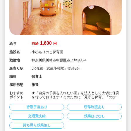
1,600
給与
時給
円
施設名
小杉もりのこ保育園
勤務地
神奈川県川崎市中原区市ノ坪386-4
最寄り駅
JR各線「武蔵小杉駅」徒歩8分
職種
保育士
雇用形態
派遣
おすすめ
★「自分の子供を入れたい園」を法人として大切に保育
ポイント
を行っております！そのために「見守る保育」「のびの
び過ごせる施設設定」を軸に保育を行っている保育園で
す♪
皆勤手当あり
研修制度あり
★保育士専任のコンサルタントがあなたの派遣就業を安
心サポートいたします
交通費支給
残業ほぼなし
★武蔵小杉駅より徒歩8分の定員60名の認可保育園！
★時給1,600円の求人です！
持ち帰り残業無し
★勤務条件等相談可能です！