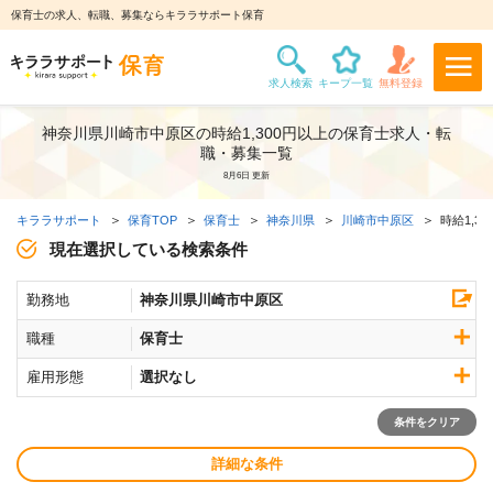
保育士の求人、転職、募集ならキララサポート保育
神奈川県川崎市中原区の時給1,300円以上の保育士求人・転
職・募集一覧
8月6日 更新
キララサポート
保育TOP
保育士
神奈川県
川崎市中原区
時給1,3
現在選択している検索条件
勤務地
神奈川県川崎市中原区
職種
保育士
雇用形態
選択なし
条件をクリア
詳細な条件