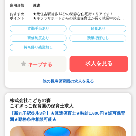
雇用形態
派遣
おすすめ
★元住吉駅徒歩14分の閑静な住宅街エリアです！
ポイント
★キララサポートからの派遣保育士が長く就業中の安心
感！
★勤務日数・時間等の相談も可能です！
皆勤手当あり
給食あり
★社会保険完備・皆勤手当て制度あり
★会員制福利厚生サービスもございます！
研修制度あり
残業ほぼなし
持ち帰り残業無し
求人を見る
キープする
他の長寿保育園の求人を見る
株式会社こどもの森
こすぎっこ保育園の保育士求人
【新丸子駅徒歩3分】★派遣保育士★時給1,600円★認可保育
園★勤務条件相談可能★