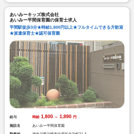
勤務条件など、お気軽にご相談ください♪
あいみーキッズ株式会社
あいみー平間保育園の保育士求人
平間駅徒歩3分★時給1,800円以上★フルタイムできる方歓迎
★派遣保育士★認可保育園
1,800
1,890
給与
時給
～
円
施設名
あいみー平間保育園