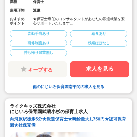
職種
保育士
雇用形態
派遣
おすすめ
★保育士専任のコンサルタントがあなたの派遣就業を安
ポイント
心サポートいたします
★鹿島田駅より徒歩8分の認可保育園です
★時給1,650円～1,750円の求人です
皆勤手当あり
給食あり
★４月スタートOK！
研修制度あり
残業ほぼなし
持ち帰り残業無し
求人を見る
キープする
他のにじいろ保育園南平間の求人を見る
ライクキッズ株式会社
にじいろ保育園武蔵小杉の保育士求人
向河原駅徒歩5分★派遣保育士★時給最大1,750円★認可保育
園★社保完備