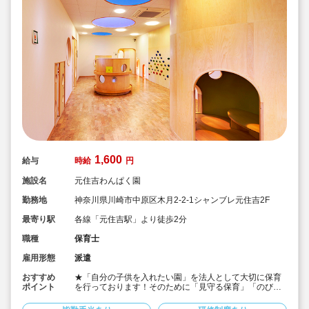
1,600
給与
時給
円
施設名
元住吉わんぱく園
勤務地
神奈川県川崎市中原区木月2-2-1シャンブレ元住吉2F
最寄り駅
各線「元住吉駅」より徒歩2分
職種
保育士
雇用形態
派遣
おすすめ
★「自分の子供を入れたい園」を法人として大切に保育
ポイント
を行っております！そのために「見守る保育」「のびの
び過ごせる施設設定」を軸に保育を行っている保育園で
す♪