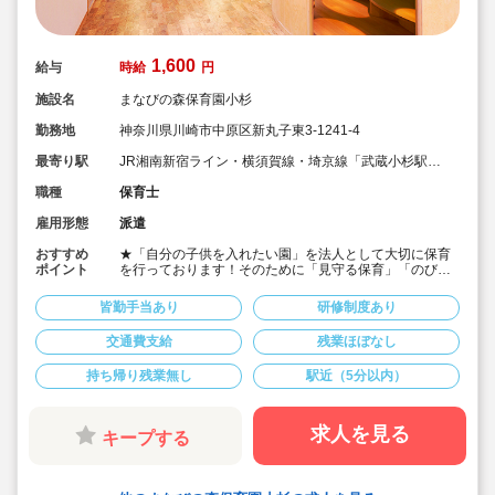
1,600
給与
時給
円
施設名
まなびの森保育園小杉
勤務地
神奈川県川崎市中原区新丸子東3-1241-4
最寄り駅
JR湘南新宿ライン・横須賀線・埼京線「武蔵小杉駅」
徒歩1分
職種
保育士
雇用形態
派遣
おすすめ
★「自分の子供を入れたい園」を法人として大切に保育
ポイント
を行っております！そのために「見守る保育」「のびの
び過ごせる施設設定」を軸に保育を行っている保育園で
す♪
皆勤手当あり
研修制度あり
★保育士専任のコンサルタントがあなたの派遣就業を安
心サポートいたします
交通費支給
残業ほぼなし
★武蔵小杉駅より徒歩1分の定員40名の認可保育園！
★時給1,600円の求人です！
持ち帰り残業無し
駅近（5分以内）
★勤務条件等相談可能です！
キララサポートで派遣就業する3つのメリット
・求人提案から就業後のサポートまで専任コンサルタン
求人を見る
キープする
トが細やかに対応します
・手当や福利厚生については当社独自のサービスもご用
意しています
・保育園も運営している会社だからこそ保育士目線に立