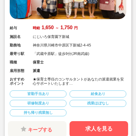
1,650
1,750
給与
時給
～
円
施設名
にじいろ保育園下新城
勤務地
神奈川県川崎市中原区下新城2-4-45
最寄り駅
「武蔵中原駅」徒歩9分(JR南武線)
職種
保育士
雇用形態
派遣
おすすめ
★保育士専任のコンサルタントがあなたの派遣就業を安
ポイント
心サポートいたします
★武蔵中原駅より徒歩10分の認可保育園です
★時給1,650円～1,750円の求人です
皆勤手当あり
給食あり
★４月スタートOK！
研修制度あり
残業ほぼなし
持ち帰り残業無し
求人を見る
キープする