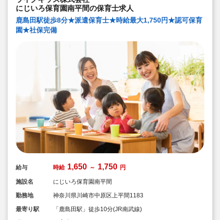
にじいろ保育園南平間の保育士求人
鹿島田駅徒歩8分★派遣保育士★時給最大1,750円★認可保育
園★社保完備
1,650
1,750
給与
時給
～
円
施設名
にじいろ保育園南平間
勤務地
神奈川県川崎市中原区上平間1183
最寄り駅
「鹿島田駅」徒歩10分(JR南武線)