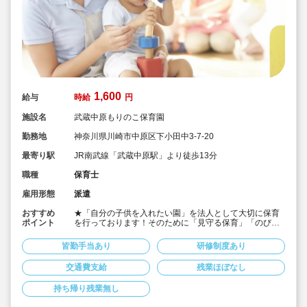
1,600
給与
時給
円
施設名
武蔵中原もりのこ保育園
勤務地
神奈川県川崎市中原区下小田中3-7-20
最寄り駅
JR南武線「武蔵中原駅」より徒歩13分
職種
保育士
雇用形態
派遣
おすすめ
★「自分の子供を入れたい園」を法人として大切に保育
ポイント
を行っております！そのために「見守る保育」「のびの
び過ごせる施設設定」を軸に保育を行っている保育園で
す♪
皆勤手当あり
研修制度あり
★保育士専任のコンサルタントがあなたの派遣就業を安
心サポートいたします
交通費支給
残業ほぼなし
★武蔵中原駅より徒歩13分の定員90名の認可保育園！
★時給1,600円の求人です！
持ち帰り残業無し
★勤務条件等相談可能です！