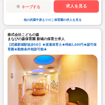
キララサポートで派遣就業する3つのメリット
・求人提案から就業後のサポートまで専任コンサルタン
求人を見る
キープする
トが細やかに対応します
・手当や福利厚生については当社独自のサービスもご用
意しています
・保育園も運営している会社だからこそ保育士目線に立
他の武蔵中原もりのこ保育園の求人を見る
ったサポートに定評があります
勤務条件など、お気軽にご相談ください♪
株式会社こどもの森
まなびの森保育園 新城の保育士求人
【武蔵新城駅徒歩5分】★派遣保育士★時給1,600円★認可保
育園★勤務条件相談可能★