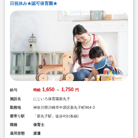
日祝休み★認可保育園★
1,650
1,750
給与
時給
～
円
施設名
にじいろ保育園新丸子
勤務地
神奈川県川崎市中原区新丸子町964-3
最寄り駅
「新丸子駅」徒歩4分(各線)
職種
保育士
雇用形態
派遣