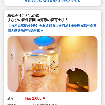
他のまなびの森保育園小杉の求人を見る
ったサポートに定評があります
勤務条件など、お気軽にご相談ください♪
株式会社こどもの森
まなびの森保育園 向河原の保育士求人
【向河原駅徒歩9分】★派遣保育士★時給1,600円★認可保育
園★勤務条件相談可能★
1,600
給与
時給
円