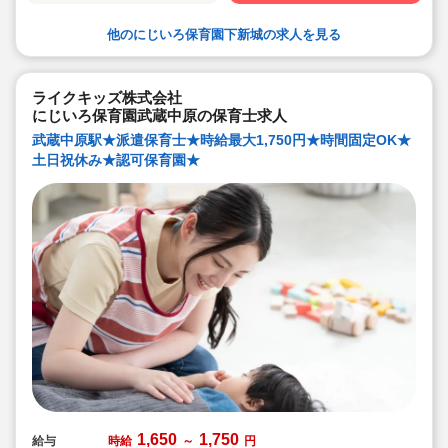
他のにじいろ保育園下新城の求人を見る
ライクキッズ株式会社
にじいろ保育園武蔵中原の保育士求人
武蔵中原駅★派遣保育士★時給最大1,750円★時間固定OK★
土日祝休み★認可保育園★
1,650
1,750
給与
時給
～
円