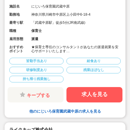
施設名
にじいろ保育園武蔵中原
勤務地
神奈川県川崎市中原区上小田中6-18-4
最寄り駅
「武蔵中原駅」徒歩5分(JR南武線)
職種
保育士
雇用形態
派遣
おすすめ
★保育士専任のコンサルタントがあなたの派遣就業を安
ポイント
心サポートいたします
★JR南武線「武蔵中原駅」徒歩5分、JR南武線「武蔵新
城駅」徒歩19分の認可保育園です
皆勤手当あり
給食あり
★時給1,650円～1,750円、別途交通費支給！
★時間固定＆土日祝休み！
研修制度あり
残業ほぼなし
★ワークライフバランス重視してご勤務いただけます
★４月スタートOK！
持ち帰り残業無し
求人を見る
キープする
他のにじいろ保育園武蔵中原の求人を見る
ライクキッズ株式会社