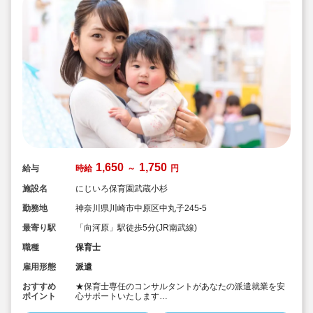
1,650
1,750
給与
時給
～
円
施設名
にじいろ保育園武蔵小杉
勤務地
神奈川県川崎市中原区中丸子245-5
最寄り駅
「向河原」駅徒歩5分(JR南武線)
職種
保育士
雇用形態
派遣
おすすめ
★保育士専任のコンサルタントがあなたの派遣就業を安
ポイント
心サポートいたします
★向河原駅より徒歩5分、武蔵小杉駅より徒歩8分の認可