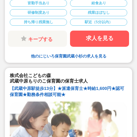
保育園です
皆勤手当あり
給食あり
★時給1,650円～1,750円の求人です
★４月スタートOK！
研修制度あり
残業ほぼなし
持ち帰り残業無し
駅近（5分以内）
求人を見る
キープする
他のにじいろ保育園武蔵小杉の求人を見る
株式会社こどもの森
武蔵中原もりのこ保育園の保育士求人
【武蔵中原駅徒歩13分】★派遣保育士★時給1,600円★認可
保育園★勤務条件相談可能★