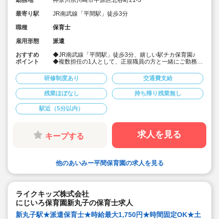
勤務地
神奈川県川崎市中原区北谷町21-3
最寄り駅
JR南武線「平間駅」徒歩3分
職種
保育士
雇用形態
派遣
おすすめ
◆JR南武線「平間駅」徒歩3分、嬉しい駅チカ保育園♪
ポイント
◆複数担任の1人として、正規職員の方と一緒にご勤務い
ただきます
◆フルタイムできる方、歓迎♪
研修制度あり
交通費支給
◆詳細はお気軽にご相談ください！
残業ほぼなし
持ち帰り残業無し
駅近（5分以内）
求人を見る
キープする
他のあいみー平間保育園の求人を見る
ライクキッズ株式会社
にじいろ保育園新丸子の保育士求人
新丸子駅★派遣保育士★時給最大1,750円★時間固定OK★土