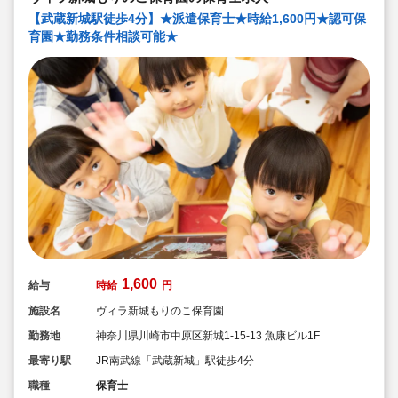
【武蔵新城駅徒歩4分】★派遣保育士★時給1,600円★認可保
育園★勤務条件相談可能★
1,600
給与
時給
円
施設名
ヴィラ新城もりのこ保育園
勤務地
神奈川県川崎市中原区新城1-15-13 魚康ビル1F
最寄り駅
JR南武線「武蔵新城」駅徒歩4分
職種
保育士