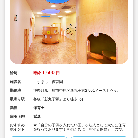
1,600
給与
時給
円
施設名
こすぎっこ保育園
勤務地
神奈川県川崎市中原区新丸子東2-901イーストウッド
ビル1階
最寄り駅
各線「新丸子駅」より徒歩3分
職種
保育士
雇用形態
派遣
おすすめ
★「自分の子供を入れたい園」を法人として大切に保育
ポイント
を行っております！そのために「見守る保育」「のびの
び過ごせる施設設定」を軸に保育を行っている保育園で
す♪