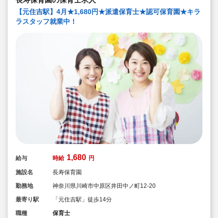
【元住吉駅】4月★1,680円★派遣保育士★認可保育園★キラ
ラスタッフ就業中！
1,680
給与
時給
円
施設名
長寿保育園
勤務地
神奈川県川崎市中原区井田中ノ町12-20
最寄り駅
「元住吉駅」徒歩14分
職種
保育士