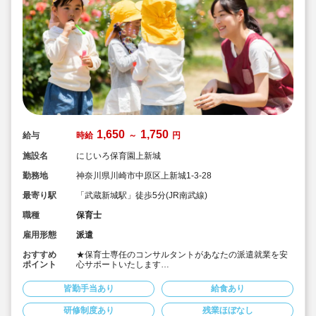
1,650
1,750
給与
時給
～
円
施設名
にじいろ保育園上新城
勤務地
神奈川県川崎市中原区上新城1-3-28
最寄り駅
「武蔵新城駅」徒歩5分(JR南武線)
職種
保育士
雇用形態
派遣
おすすめ
★保育士専任のコンサルタントがあなたの派遣就業を安
ポイント
心サポートいたします
★武蔵新城駅 (JR南武線) 徒歩６分の認可保育園です
★時給1,650円～1,750円、別途交通費支給！
皆勤手当あり
給食あり
★時間固定＆土日祝休み！
★ワークライフバランス重視してご勤務いただけます
研修制度あり
残業ほぼなし
★４月スタートOK！