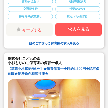
皆勤手当あり
研修制度あり
★保育士専任のコンサルタントがあなたの派遣就業を安
心サポートいたします
交通費支給
残業ほぼなし
★新丸子駅より徒歩3分の定員30名の認可保育園！
★時給1,600円の求人です！
持ち帰り残業無し
駅近（5分以内）
★勤務条件等相談可能です！
キララサポートで派遣就業する3つのメリット
・求人提案から就業後のサポートまで専任コンサルタン
求人を見る
キープする
トが細やかに対応します
・手当や福利厚生については当社独自のサービスもご用
意しています
・保育園も運営している会社だからこそ保育士目線に立
他のこすぎっこ保育園の求人を見る
ったサポートに定評があります
勤務条件など、お気軽にご相談ください♪
株式会社こどもの森
小杉もりのこ保育園の保育士求人
【武蔵小杉駅徒歩8分】★派遣保育士★時給1,600円★認可保
育園★勤務条件相談可能★