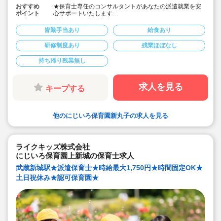
おすすめ
★保育士専任のコンサルタントがあなたの派遣就業を安
ポイント
心サポートいたします
★各線「新丸子駅」徒歩4分／各線「武蔵小杉駅」徒歩4
分の認可保育園です
皆勤手当あり
給食あり
★時給1,650円～1,750円、別途交通費支給！
★時間固定＆土日祝休み！
研修制度あり
残業ほぼなし
★ワークライフバランス重視してご勤務いただけます
★４月スタートOK！
持ち帰り残業無し
求人を見る
キープする
他のにじいろ保育園新丸子の求人を見る
ライクキッズ株式会社
にじいろ保育園上新城の保育士求人
武蔵新城駅★派遣保育士★時給最大1,750円★時間固定OK★
土日祝休み★認可保育園★