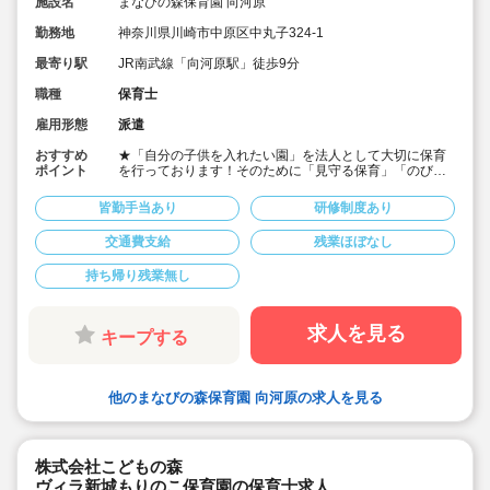
施設名
まなびの森保育園 向河原
勤務地
神奈川県川崎市中原区中丸子324-1
最寄り駅
JR南武線「向河原駅」徒歩9分
職種
保育士
雇用形態
派遣
おすすめ
★「自分の子供を入れたい園」を法人として大切に保育
ポイント
を行っております！そのために「見守る保育」「のびの
び過ごせる施設設定」を軸に保育を行っている保育園で
す♪
皆勤手当あり
研修制度あり
★保育士専任のコンサルタントがあなたの派遣就業を安
心サポートいたします
交通費支給
残業ほぼなし
★向河原駅より徒歩9分・定員70名の認可保育園！
★時給1,600円の求人です！
持ち帰り残業無し
★勤務条件等相談可能です！
キララサポートで派遣就業する3つのメリット
・求人提案から就業後のサポートまで専任コンサルタン
求人を見る
キープする
トが細やかに対応します
・手当や福利厚生については当社独自のサービスもご用
意しています
・保育園も運営している会社だからこそ保育士目線に立
他のまなびの森保育園 向河原の求人を見る
ったサポートに定評があります
勤務条件など、お気軽にご相談ください♪
株式会社こどもの森
ヴィラ新城もりのこ保育園の保育士求人