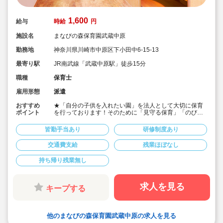
1,600
給与
時給
円
施設名
まなびの森保育園武蔵中原
勤務地
神奈川県川崎市中原区下小田中6-15-13
最寄り駅
JR南武線「武蔵中原駅」徒歩15分
職種
保育士
雇用形態
派遣
おすすめ
★「自分の子供を入れたい園」を法人として大切に保育
ポイント
を行っております！そのために「見守る保育」「のびの
び過ごせる施設設定」を軸に保育を行っている保育園で
す♪
皆勤手当あり
研修制度あり
★保育士専任のコンサルタントがあなたの派遣就業を安
心サポートいたします
交通費支給
残業ほぼなし
★武蔵中原駅より徒歩15分の定員60名の認可保育園！
★時給1,600円の求人です！
持ち帰り残業無し
★勤務条件等相談可能です！
キララサポートで派遣就業する3つのメリット
・求人提案から就業後のサポートまで専任コンサルタン
求人を見る
キープする
トが細やかに対応します
・手当や福利厚生については当社独自のサービスもご用
意しています
・保育園も運営している会社だからこそ保育士目線に立
他のまなびの森保育園武蔵中原の求人を見る
ったサポートに定評があります