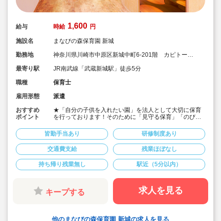
1,600
給与
時給
円
施設名
まなびの森保育園 新城
勤務地
神奈川県川崎市中原区新城中町6-201階 カピトール
川崎I
最寄り駅
JR南武線「武蔵新城駅」徒歩5分
職種
保育士
雇用形態
派遣
おすすめ
★「自分の子供を入れたい園」を法人として大切に保育
ポイント
を行っております！そのために「見守る保育」「のびの
び過ごせる施設設定」を軸に保育を行っている保育園で
す♪
皆勤手当あり
研修制度あり
★保育士専任のコンサルタントがあなたの派遣就業を安
心サポートいたします
交通費支給
残業ほぼなし
★武蔵新城駅より徒歩5分の定員40名の認可保育園！
★時給1,600円の求人です！
持ち帰り残業無し
駅近（5分以内）
★勤務条件等相談可能です！
キララサポートで派遣就業する3つのメリット
・求人提案から就業後のサポートまで専任コンサルタン
求人を見る
キープする
トが細やかに対応します
・手当や福利厚生については当社独自のサービスもご用
意しています
・保育園も運営している会社だからこそ保育士目線に立
他のまなびの森保育園 新城の求人を見る
ったサポートに定評があります