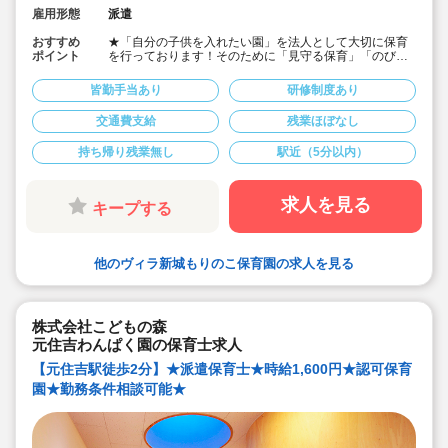
雇用形態
派遣
おすすめ
★「自分の子供を入れたい園」を法人として大切に保育
ポイント
を行っております！そのために「見守る保育」「のびの
び過ごせる施設設定」を軸に保育を行っている保育園で
す♪
皆勤手当あり
研修制度あり
★保育士専任のコンサルタントがあなたの派遣就業を安
心サポートいたします
交通費支給
残業ほぼなし
★武蔵新城駅より徒歩4分・定員40名の認可保育園！
★時給1,600円の求人です！
持ち帰り残業無し
駅近（5分以内）
★勤務条件等相談可能です！
キララサポートで派遣就業する3つのメリット
・求人提案から就業後のサポートまで専任コンサルタン
求人を見る
キープする
トが細やかに対応します
・手当や福利厚生については当社独自のサービスもご用
意しています
・保育園も運営している会社だからこそ保育士目線に立
他のヴィラ新城もりのこ保育園の求人を見る
ったサポートに定評があります
勤務条件など、お気軽にご相談ください♪
株式会社こどもの森
元住吉わんぱく園の保育士求人
【元住吉駅徒歩2分】★派遣保育士★時給1,600円★認可保育
園★勤務条件相談可能★