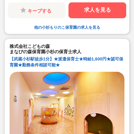
キララサポートで派遣就業する3つのメリット
・求人提案から就業後のサポートまで専任コンサルタン
求人を見る
キープする
トが細やかに対応します
・手当や福利厚生については当社独自のサービスもご用
意しています
・保育園も運営している会社だからこそ保育士目線に立
他の小杉もりのこ保育園の求人を見る
ったサポートに定評があります
勤務条件など、お気軽にご相談ください♪
株式会社こどもの森
まなびの森保育園小杉の保育士求人
【武蔵小杉駅徒歩1分】★派遣保育士★時給1,600円★認可保
育園★勤務条件相談可能★