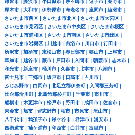
鎌倉市
|
藤沢市
|
小田原市
|
茅ヶ崎市
|
逗子市
|
秦野市
|
厚木市
|
大和市
|
伊勢原市
|
海老名市
|
座間市
|
綾瀬市
|
さいたま市西区
|
さいたま市北区
|
さいたま市大宮区
|
さいたま市見沼区
|
さいたま市中央区
|
さいたま市桜区
|
さいたま市浦和区
|
さいたま市南区
|
さいたま市緑区
|
さいたま市岩槻区
|
川越市
|
熊谷市
|
川口市
|
行田市
|
所沢市
|
加須市
|
東松山市
|
春日部市
|
狭山市
|
上尾市
|
草加市
|
越谷市
|
蕨市
|
戸田市
|
入間市
|
朝霞市
|
志木市
|
和光市
|
新座市
|
桶川市
|
久喜市
|
北本市
|
八潮市
|
富士見市
|
三郷市
|
坂戸市
|
日高市
|
吉川市
|
ふじみ野市
|
白岡市
|
北足立郡伊奈町
|
入間郡三芳町
|
比企郡滑川町
|
北葛飾郡杉戸町
|
千葉市
|
市川市
|
船橋市
|
木更津市
|
松戸市
|
野田市
|
成田市
|
佐倉市
|
東金市
|
旭市
|
習志野市
|
柏市
|
市原市
|
流山市
|
八千代市
|
我孫子市
|
鎌ケ谷市
|
君津市
|
浦安市
|
四街道市
|
袖ケ浦市
|
印西市
|
白井市
|
富里市
|