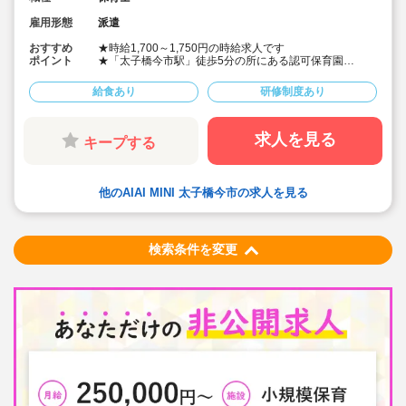
雇用形態
派遣
おすすめ
★時給1,700～1,750円の時給求人です
ポイント
★「太子橋今市駅」徒歩5分の所にある認可保育園
★ご勤務時間は8:00～17:00、9:00～18:00、8:30～
17:30 など週5日程度、平日8時間程度ご勤務できる方
給食あり
研修制度あり
歓迎です
★早番、遅番で勤務したいなど。時間帯は柔軟にご相談
ください
★保育士専任のコンサルタントがあなたの派遣就業を安
求人を見る
キープする
心サポートいたします
★英語は遊びを通して専任講師が年齢に応じて対応して
います。異文化にふれることで社会性や国際理解を深め
ています
他のAIAI MINI 太子橋今市の求人を見る
★食育プログラムとして、食糧生産から消費までの過程
を体験することで、食や健康に対する興味を引き出して
います
★ICT技術を導入し事務作業や午睡時の安全確認、保護者
検索条件を変更
の方とのやり取り等を効率化されています
★子どもたち一人一人と向き合った保育を実施していま
す