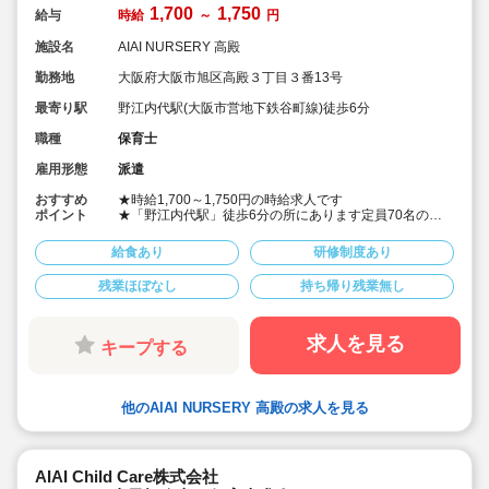
1,700
1,750
給与
時給
～
円
施設名
AIAI NURSERY 高殿
勤務地
大阪府大阪市旭区高殿３丁目３番13号
最寄り駅
野江内代駅(大阪市営地下鉄谷町線)徒歩6分
職種
保育士
雇用形態
派遣
おすすめ
★時給1,700～1,750円の時給求人です
ポイント
★「野江内代駅」徒歩6分の所にあります定員70名の認
可保育園
★ご勤務時間は8:00～17:00、9:00～18:00、8:30～
給食あり
研修制度あり
17:30 など週5日程度、平日8時間程度ご勤務できる方
歓迎です
残業ほぼなし
持ち帰り残業無し
★早番、遅番で勤務したいなど。時間帯は柔軟にご相談
ください
★保育士専任のコンサルタントがあなたの派遣就業を安
心サポートいたします
求人を見る
キープする
★英語は遊びを通して専任講師が年齢に応じて対応して
います。異文化にふれることで社会性や国際理解を深め
ています
★食育プログラムとして、食糧生産から消費までの過程
他のAIAI NURSERY 高殿の求人を見る
を体験することで、食や健康に対する興味を引き出して
います
★70名定員など中規模園を中心に「もう一つの家」をコ
ンセプトに木のぬくもりを感じるような環境を提供して
AIAI Child Care株式会社
います