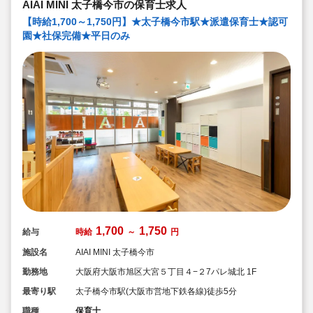
★ICT技術を導入し事務作業や午睡時の安全確認、保護者
AIAI MINI 太子橋今市の保育士求人
の方とのやり取り等を効率化されています
★子どもたち一人一人と向き合った保育を実施していま
【時給1,700～1,750円】★太子橋今市駅★派遣保育士★認可
す
園★社保完備★平日のみ
1,700
1,750
給与
時給
～
円
施設名
AIAI MINI 太子橋今市
勤務地
大阪府大阪市旭区大宮５丁目４−２7パレ城北 1F
最寄り駅
太子橋今市駅(大阪市営地下鉄各線)徒歩5分
職種
保育士