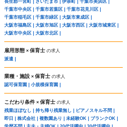
長生郡一宮町
|
さいたま市
|
伊奈町
|
千葉市美浜区
|
千葉市中央区
|
千葉市若葉区
|
千葉市花見川区
|
千葉市稲毛区
|
千葉市緑区
|
大阪市東成区
|
大阪市福島区
|
大阪市旭区
|
大阪市西区
|
大阪市城東区
|
大阪市中央区
|
大阪市北区
|
雇用形態
保育士
×
の求人
派遣
|
業種・施設
保育士
×
の求人
認可保育園
|
小規模保育園
|
こだわり条件
保育士
×
の求人
残業ほぼなし
|
持ち帰り残業無し
|
ピアノスキル不問
|
即日
|
株式会社
|
複数園あり
|
未経験OK
|
ブランクOK
|
学歴不問
|
主夫・主婦OK
|
20代活躍中
|
30代活躍中
|