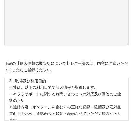
個人情報の取扱いについて
当社は、個人情報の取り扱いに当たっては細心の注意を払い、以
下に掲げた通りに取り扱っております。
下記の【個人情報の取扱いについて】をご一読の上、内容に同意いただ
1．事業者の名称等
けましたらご登録ください。
株式会社モード・プランニング・ジャパン
2．取得及び利用目的
当社は、以下の利用目的で個人情報を取得します。
・キララサポートに関するお問い合わせへの対応及び回答のご連
絡のため
※通話内容（オンラインを含む）の正確な記録・確認及び応対品
質向上のため、通話内容を録音・録画させていただく場合があり
ます。
3．委託及び提供