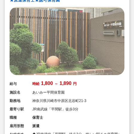
1,800
1,890
給与
時給
～
円
施設名
あいみー平間保育園
勤務地
神奈川県川崎市中原区北谷町21-3
最寄り駅
JR南武線「平間駅」徒歩3分
職種
保育士
雇用形態
派遣