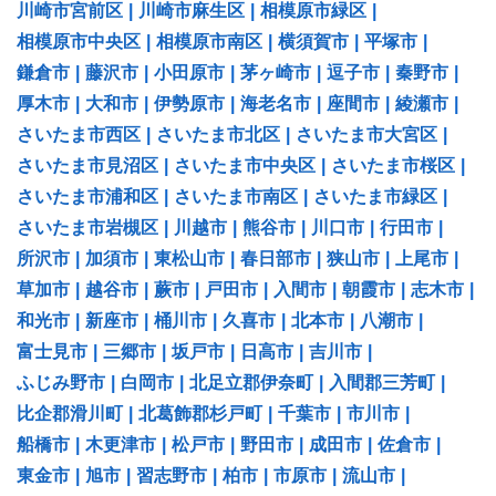
川崎市宮前区
|
川崎市麻生区
|
相模原市緑区
|
相模原市中央区
|
相模原市南区
|
横須賀市
|
平塚市
|
鎌倉市
|
藤沢市
|
小田原市
|
茅ヶ崎市
|
逗子市
|
秦野市
|
厚木市
|
大和市
|
伊勢原市
|
海老名市
|
座間市
|
綾瀬市
|
さいたま市西区
|
さいたま市北区
|
さいたま市大宮区
|
さいたま市見沼区
|
さいたま市中央区
|
さいたま市桜区
|
さいたま市浦和区
|
さいたま市南区
|
さいたま市緑区
|
さいたま市岩槻区
|
川越市
|
熊谷市
|
川口市
|
行田市
|
所沢市
|
加須市
|
東松山市
|
春日部市
|
狭山市
|
上尾市
|
草加市
|
越谷市
|
蕨市
|
戸田市
|
入間市
|
朝霞市
|
志木市
|
和光市
|
新座市
|
桶川市
|
久喜市
|
北本市
|
八潮市
|
富士見市
|
三郷市
|
坂戸市
|
日高市
|
吉川市
|
ふじみ野市
|
白岡市
|
北足立郡伊奈町
|
入間郡三芳町
|
比企郡滑川町
|
北葛飾郡杉戸町
|
千葉市
|
市川市
|
船橋市
|
木更津市
|
松戸市
|
野田市
|
成田市
|
佐倉市
|
東金市
|
旭市
|
習志野市
|
柏市
|
市原市
|
流山市
|