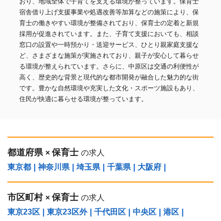
おり、地域全体で子育てを支える環境が整っています。保育士
宿舎借り上げ支援事業や処遇改善等加算などの施策により、保
育士の働きやすい環境が整備されており、保育士の定着と新規
採用が促進されています。また、子育て支援においても、相談
窓口の設置や一時預かり・送迎サービス、ひとり親家庭支援な
ど、さまざまな施策が実施されており、親子が安心して暮らせ
る環境が整えられています。さらに、中原区は交通の利便性が
高く、歴史的な背景と現代的な都市開発が融合した魅力的な街
です。豊かな自然環境や充実した文化・スポーツ施設もあり、
住民が快適に暮らせる環境が整っています。
都道府県
保育士
×
の求人
東京都
|
神奈川県
|
埼玉県
|
千葉県
|
大阪府
|
市区町村
保育士
×
の求人
東京23区
|
東京23区外
|
千代田区
|
中央区
|
港区
|