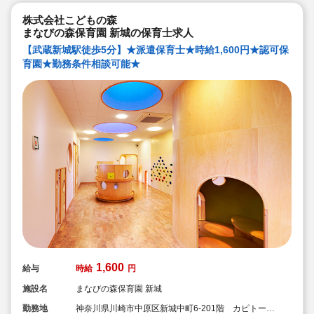
株式会社こどもの森
まなびの森保育園 新城の保育士求人
【武蔵新城駅徒歩5分】★派遣保育士★時給1,600円★認可保
育園★勤務条件相談可能★
1,600
給与
時給
円
施設名
まなびの森保育園 新城
勤務地
神奈川県川崎市中原区新城中町6-201階 カピトール