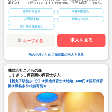
ポイント
を行っております！そのために「見守る保育」「のびの
び過ごせる施設設定」を軸に保育を行っている保育園で
す♪
皆勤手当あり
研修制度あり
★保育士専任のコンサルタントがあなたの派遣就業を安
心サポートいたします
交通費支給
残業ほぼなし
★武蔵小杉駅より徒歩8分の定員60名の認可保育園！
★時給1,600円の求人です！
持ち帰り残業無し
★勤務条件等相談可能です！
キララサポートで派遣就業する3つのメリット
・求人提案から就業後のサポートまで専任コンサルタン
求人を見る
キープする
トが細やかに対応します
・手当や福利厚生については当社独自のサービスもご用
意しています
・保育園も運営している会社だからこそ保育士目線に立
他の小杉もりのこ保育園の求人を見る
ったサポートに定評があります
勤務条件など、お気軽にご相談ください♪
株式会社こどもの森
こすぎっこ保育園の保育士求人
【新丸子駅徒歩3分】★派遣保育士★時給1,600円★認可保育
園★勤務条件相談可能★