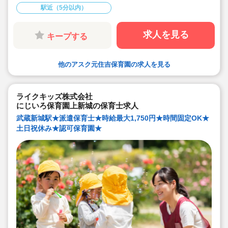
ステーション加入！充実の福利厚生！
駅近（5分以内）
◇ピアノスキル不問！苦手な方でも安心してご勤務いた
だけます！
求人を見る
キープする
他のアスク元住吉保育園の求人を見る
ライクキッズ株式会社
にじいろ保育園上新城の保育士求人
武蔵新城駅★派遣保育士★時給最大1,750円★時間固定OK★
土日祝休み★認可保育園★