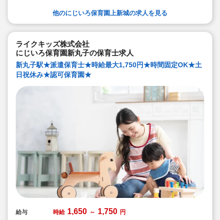
他のにじいろ保育園上新城の求人を見る
ライクキッズ株式会社
にじいろ保育園新丸子の保育士求人
新丸子駅★派遣保育士★時給最大1,750円★時間固定OK★土
日祝休み★認可保育園★
1,650
1,750
給与
時給
～
円