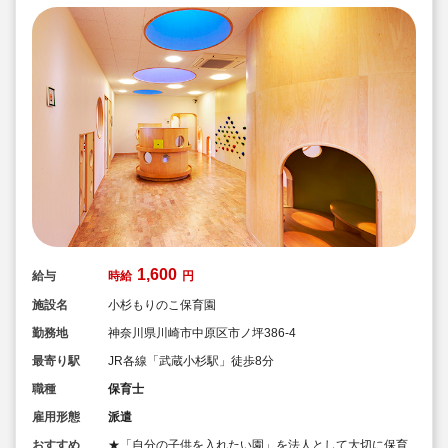
1,600
給与
時給
円
施設名
小杉もりのこ保育園
勤務地
神奈川県川崎市中原区市ノ坪386-4
最寄り駅
JR各線「武蔵小杉駅」徒歩8分
職種
保育士
雇用形態
派遣
おすすめ
★「自分の子供を入れたい園」を法人として大切に保育