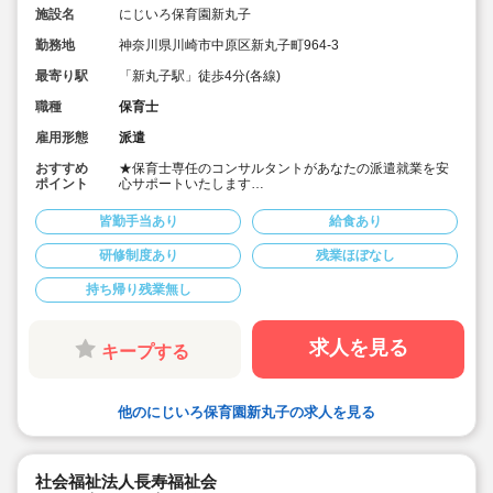
施設名
にじいろ保育園新丸子
勤務地
神奈川県川崎市中原区新丸子町964-3
最寄り駅
「新丸子駅」徒歩4分(各線)
職種
保育士
雇用形態
派遣
おすすめ
★保育士専任のコンサルタントがあなたの派遣就業を安
ポイント
心サポートいたします
★各線「新丸子駅」徒歩4分／各線「武蔵小杉駅」徒歩4
分の認可保育園です
皆勤手当あり
給食あり
★時給1,650円～1,750円、別途交通費支給！
★時間固定＆土日祝休み！
研修制度あり
残業ほぼなし
★ワークライフバランス重視してご勤務いただけます
★４月スタートOK！
持ち帰り残業無し
求人を見る
キープする
他のにじいろ保育園新丸子の求人を見る
社会福祉法人長寿福祉会