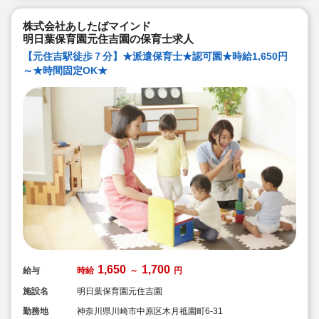
株式会社あしたばマインド
明日葉保育園元住吉園の保育士求人
【元住吉駅徒歩７分】★派遣保育士★認可園★時給1,650円
～★時間固定OK★
1,650
1,700
給与
時給
～
円
施設名
明日葉保育園元住吉園
勤務地
神奈川県川崎市中原区木月祗園町6-31