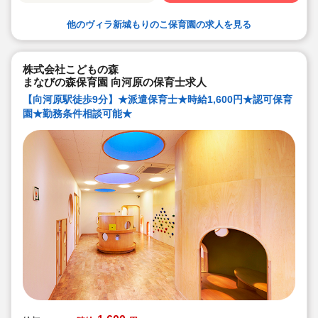
意しています
・保育園も運営している会社だからこそ保育士目線に立
他のヴィラ新城もりのこ保育園の求人を見る
ったサポートに定評があります
勤務条件など、お気軽にご相談ください♪
株式会社こどもの森
まなびの森保育園 向河原の保育士求人
【向河原駅徒歩9分】★派遣保育士★時給1,600円★認可保育
園★勤務条件相談可能★