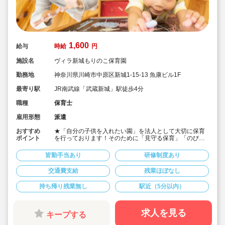
1,600
給与
時給
円
施設名
ヴィラ新城もりのこ保育園
勤務地
神奈川県川崎市中原区新城1-15-13 魚康ビル1F
最寄り駅
JR南武線「武蔵新城」駅徒歩4分
職種
保育士
雇用形態
派遣
おすすめ
★「自分の子供を入れたい園」を法人として大切に保育
ポイント
を行っております！そのために「見守る保育」「のびの
び過ごせる施設設定」を軸に保育を行っている保育園で
す♪
皆勤手当あり
研修制度あり
★保育士専任のコンサルタントがあなたの派遣就業を安
心サポートいたします
交通費支給
残業ほぼなし
★武蔵新城駅より徒歩4分・定員40名の認可保育園！
★時給1,600円の求人です！
持ち帰り残業無し
駅近（5分以内）
★勤務条件等相談可能です！
キララサポートで派遣就業する3つのメリット
・求人提案から就業後のサポートまで専任コンサルタン
求人を見る
キープする
トが細やかに対応します
・手当や福利厚生については当社独自のサービスもご用