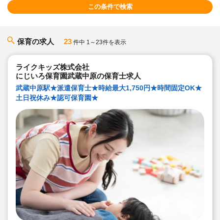
この条件で検索
保育の求人
23
件中 1～23件を表示
ライクキッズ株式会社
にじいろ保育園武蔵中原の保育士求人
武蔵中原駅★派遣保育士★時給最大1,750円★時間固定OK★
土日祝休み★認可保育園★