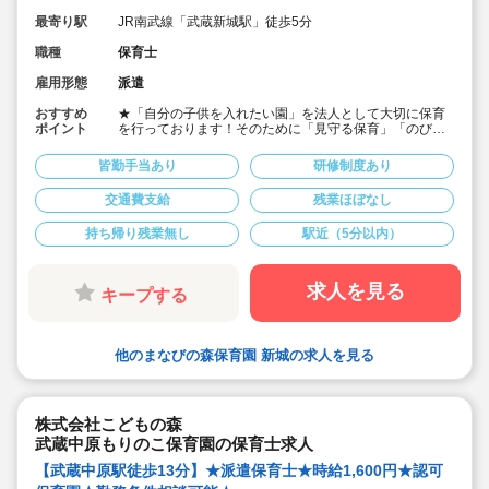
川崎I
最寄り駅
JR南武線「武蔵新城駅」徒歩5分
職種
保育士
雇用形態
派遣
おすすめ
★「自分の子供を入れたい園」を法人として大切に保育
ポイント
を行っております！そのために「見守る保育」「のびの
び過ごせる施設設定」を軸に保育を行っている保育園で
す♪
皆勤手当あり
研修制度あり
★保育士専任のコンサルタントがあなたの派遣就業を安
心サポートいたします
交通費支給
残業ほぼなし
★武蔵新城駅より徒歩5分の定員40名の認可保育園！
★時給1,600円の求人です！
持ち帰り残業無し
駅近（5分以内）
★勤務条件等相談可能です！
キララサポートで派遣就業する3つのメリット
・求人提案から就業後のサポートまで専任コンサルタン
求人を見る
キープする
トが細やかに対応します
・手当や福利厚生については当社独自のサービスもご用
意しています
・保育園も運営している会社だからこそ保育士目線に立
他のまなびの森保育園 新城の求人を見る
ったサポートに定評があります
勤務条件など、お気軽にご相談ください♪
株式会社こどもの森
武蔵中原もりのこ保育園の保育士求人
【武蔵中原駅徒歩13分】★派遣保育士★時給1,600円★認可