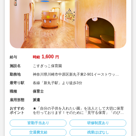
1,600
給与
時給
円
施設名
こすぎっこ保育園
勤務地
神奈川県川崎市中原区新丸子東2-901イーストウッド
ビル1階
最寄り駅
各線「新丸子駅」より徒歩3分
職種
保育士
雇用形態
派遣
おすすめ
★「自分の子供を入れたい園」を法人として大切に保育
ポイント
を行っております！そのために「見守る保育」「のびの
び過ごせる施設設定」を軸に保育を行っている保育園で
す♪
皆勤手当あり
研修制度あり
★保育士専任のコンサルタントがあなたの派遣就業を安
心サポートいたします
交通費支給
残業ほぼなし
★新丸子駅より徒歩3分の定員30名の認可保育園！