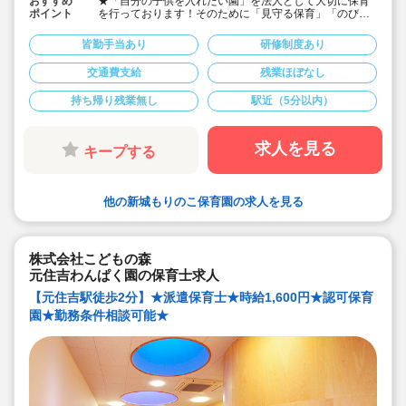
おすすめ
★「自分の子供を入れたい園」を法人として大切に保育
ポイント
を行っております！そのために「見守る保育」「のびの
び過ごせる施設設定」を軸に保育を行っている保育園で
す♪
皆勤手当あり
研修制度あり
★保育士専任のコンサルタントがあなたの派遣就業を安
心サポートいたします
交通費支給
残業ほぼなし
★武蔵新城駅より徒歩4分・定員40名の認可保育園！
★時給1,600円の求人です！
持ち帰り残業無し
駅近（5分以内）
★勤務条件等相談可能です！
キララサポートで派遣就業する3つのメリット
・求人提案から就業後のサポートまで専任コンサルタン
求人を見る
キープする
トが細やかに対応します
・手当や福利厚生については当社独自のサービスもご用
意しています
・保育園も運営している会社だからこそ保育士目線に立
他の新城もりのこ保育園の求人を見る
ったサポートに定評があります
勤務条件など、お気軽にご相談ください♪
株式会社こどもの森
元住吉わんぱく園の保育士求人
【元住吉駅徒歩2分】★派遣保育士★時給1,600円★認可保育
園★勤務条件相談可能★