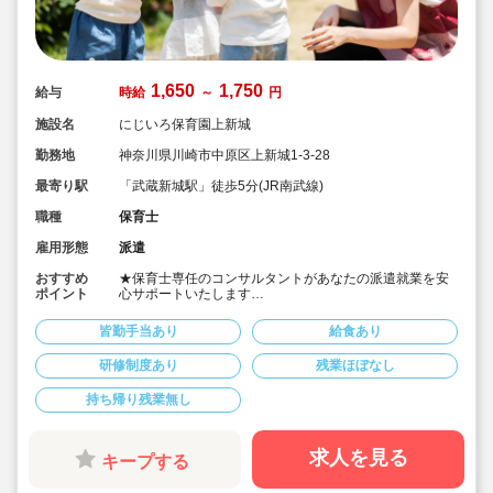
1,650
1,750
給与
時給
～
円
施設名
にじいろ保育園上新城
勤務地
神奈川県川崎市中原区上新城1-3-28
最寄り駅
「武蔵新城駅」徒歩5分(JR南武線)
職種
保育士
雇用形態
派遣
おすすめ
★保育士専任のコンサルタントがあなたの派遣就業を安
ポイント
心サポートいたします
★武蔵新城駅 (JR南武線) 徒歩６分の認可保育園です
★時給1,650円～1,750円、別途交通費支給！
皆勤手当あり
給食あり
★時間固定＆土日祝休み！
★ワークライフバランス重視してご勤務いただけます
研修制度あり
残業ほぼなし
★４月スタートOK！
持ち帰り残業無し
求人を見る
キープする