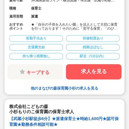
最寄り駅
JR湘南新宿ライン・横須賀線・埼京線「武蔵小杉駅」
徒歩1分
職種
保育士
雇用形態
派遣
おすすめ
★「自分の子供を入れたい園」を法人として大切に保育
ポイント
を行っております！そのために「見守る保育」「のびの
び過ごせる施設設定」を軸に保育を行っている保育園で
す♪
皆勤手当あり
研修制度あり
★保育士専任のコンサルタントがあなたの派遣就業を安
心サポートいたします
交通費支給
残業ほぼなし
★武蔵小杉駅より徒歩1分の定員40名の認可保育園！
★時給1,600円の求人です！
持ち帰り残業無し
駅近（5分以内）
★勤務条件等相談可能です！
キララサポートで派遣就業する3つのメリット
・求人提案から就業後のサポートまで専任コンサルタン
求人を見る
キープする
トが細やかに対応します
・手当や福利厚生については当社独自のサービスもご用
意しています
・保育園も運営している会社だからこそ保育士目線に立
他のまなびの森保育園小杉の求人を見る
ったサポートに定評があります
勤務条件など、お気軽にご相談ください♪
株式会社こどもの森
小杉もりのこ保育園の保育士求人
【武蔵小杉駅徒歩8分】★派遣保育士★時給1,600円★認可保
育園★勤務条件相談可能★