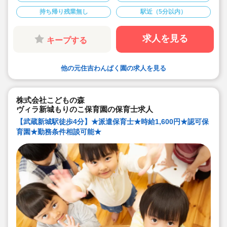
★時給1,600円の求人です！
持ち帰り残業無し
駅近（5分以内）
★勤務条件等相談可能です！
キララサポートで派遣就業する3つのメリット
・求人提案から就業後のサポートまで専任コンサルタン
求人を見る
キープする
トが細やかに対応します
・手当や福利厚生については当社独自のサービスもご用
意しています
・保育園も運営している会社だからこそ保育士目線に立
他の元住吉わんぱく園の求人を見る
ったサポートに定評があります
勤務条件など、お気軽にご相談ください♪
株式会社こどもの森
ヴィラ新城もりのこ保育園の保育士求人
【武蔵新城駅徒歩4分】★派遣保育士★時給1,600円★認可保
育園★勤務条件相談可能★