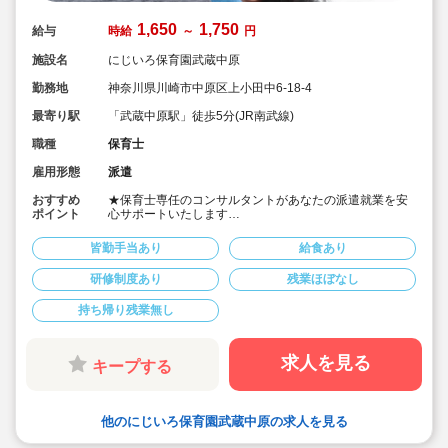
1,650
1,750
給与
時給
～
円
施設名
にじいろ保育園武蔵中原
勤務地
神奈川県川崎市中原区上小田中6-18-4
最寄り駅
「武蔵中原駅」徒歩5分(JR南武線)
職種
保育士
雇用形態
派遣
おすすめ
★保育士専任のコンサルタントがあなたの派遣就業を安
ポイント
心サポートいたします
★JR南武線「武蔵中原駅」徒歩5分、JR南武線「武蔵新
城駅」徒歩19分の認可保育園です
皆勤手当あり
給食あり
★時給1,650円～1,750円、別途交通費支給！
★時間固定＆土日祝休み！
研修制度あり
残業ほぼなし
★ワークライフバランス重視してご勤務いただけます
★４月スタートOK！
持ち帰り残業無し
求人を見る
キープする
他のにじいろ保育園武蔵中原の求人を見る