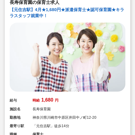
長寿保育園の保育士求人
【元住吉駅】4月★1,680円★派遣保育士★認可保育園★キラ
ラスタッフ就業中！
1,680
給与
時給
円
施設名
長寿保育園
勤務地
神奈川県川崎市中原区井田中ノ町12-20
最寄り駅
「元住吉駅」徒歩14分
職種
保育士