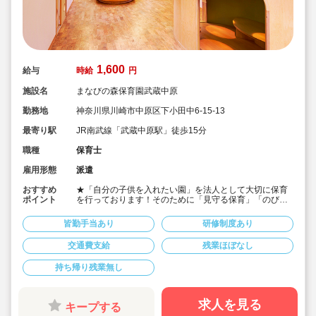
1,600
給与
時給
円
施設名
まなびの森保育園武蔵中原
勤務地
神奈川県川崎市中原区下小田中6-15-13
最寄り駅
JR南武線「武蔵中原駅」徒歩15分
職種
保育士
雇用形態
派遣
おすすめ
★「自分の子供を入れたい園」を法人として大切に保育
ポイント
を行っております！そのために「見守る保育」「のびの
び過ごせる施設設定」を軸に保育を行っている保育園で
す♪
皆勤手当あり
研修制度あり
★保育士専任のコンサルタントがあなたの派遣就業を安
心サポートいたします
交通費支給
残業ほぼなし
★武蔵中原駅より徒歩15分の定員60名の認可保育園！
★時給1,600円の求人です！
持ち帰り残業無し
★勤務条件等相談可能です！
キララサポートで派遣就業する3つのメリット
・求人提案から就業後のサポートまで専任コンサルタン
求人を見る
キープする
トが細やかに対応します