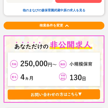
・手当や福利厚生については当社独自のサービスもご用
意しています
・保育園も運営している会社だからこそ保育士目線に立
他のまなびの森保育園武蔵中原の求人を見る
ったサポートに定評があります
勤務条件など、お気軽にご相談ください♪
検索条件を変更