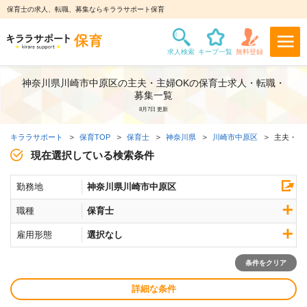
保育士の求人、転職、募集ならキララサポート保育
神奈川県川崎市中原区の主夫・主婦OKの保育士求人・転職・
募集一覧
8月7日 更新
キララサポート
保育TOP
保育士
神奈川県
川崎市中原区
主夫・主
現在選択している検索条件
勤務地
神奈川県川崎市中原区
職種
保育士
雇用形態
選択なし
条件をクリア
詳細な条件