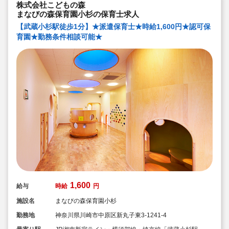
株式会社こどもの森
まなびの森保育園小杉の保育士求人
【武蔵小杉駅徒歩1分】★派遣保育士★時給1,600円★認可保
育園★勤務条件相談可能★
1,600
給与
時給
円
施設名
まなびの森保育園小杉
勤務地
神奈川県川崎市中原区新丸子東3-1241-4