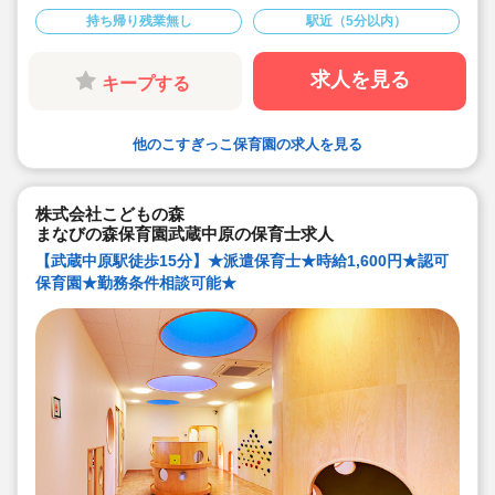
★時給1,600円の求人です！
持ち帰り残業無し
駅近（5分以内）
★勤務条件等相談可能です！
キララサポートで派遣就業する3つのメリット
・求人提案から就業後のサポートまで専任コンサルタン
求人を見る
キープする
トが細やかに対応します
・手当や福利厚生については当社独自のサービスもご用
意しています
・保育園も運営している会社だからこそ保育士目線に立
他のこすぎっこ保育園の求人を見る
ったサポートに定評があります
勤務条件など、お気軽にご相談ください♪
株式会社こどもの森
まなびの森保育園武蔵中原の保育士求人
【武蔵中原駅徒歩15分】★派遣保育士★時給1,600円★認可
保育園★勤務条件相談可能★