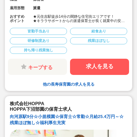
雇用形態
派遣
おすすめ
★元住吉駅徒歩14分の閑静な住宅街エリアです！
ポイント
★キララサポートからの派遣保育士が長く就業中の安心
感！
★勤務日数・時間等の相談も可能です！
皆勤手当あり
給食あり
★社会保険完備・皆勤手当て制度あり
★会員制福利厚生サービスもございます！
研修制度あり
残業ほぼなし
持ち帰り残業無し
求人を見る
キープする
他の長寿保育園の求人を見る
株式会社HOPPA
HOPPA下沼部園の保育士求人
向河原駅9分☆小規模園☆保育士☆常勤☆月給25.4万円～☆
残業ほぼ無し☆福利厚生充実