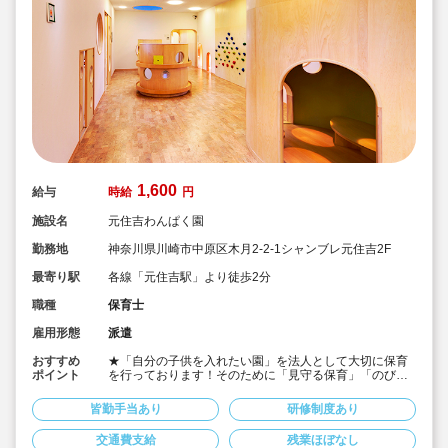
1,600
給与
時給
円
施設名
元住吉わんぱく園
勤務地
神奈川県川崎市中原区木月2-2-1シャンブレ元住吉2F
最寄り駅
各線「元住吉駅」より徒歩2分
職種
保育士
雇用形態
派遣
おすすめ
★「自分の子供を入れたい園」を法人として大切に保育
ポイント
を行っております！そのために「見守る保育」「のびの
び過ごせる施設設定」を軸に保育を行っている保育園で
す♪
皆勤手当あり
研修制度あり
★保育士専任のコンサルタントがあなたの派遣就業を安
心サポートいたします
交通費支給
残業ほぼなし
★元住吉駅より徒歩2分・定員60名の認可保育園！