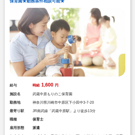
保育園★勤務条件相談可能★
1,600
給与
時給
円
施設名
武蔵中原もりのこ保育園
勤務地
神奈川県川崎市中原区下小田中3-7-20
最寄り駅
JR南武線「武蔵中原駅」より徒歩13分
職種
保育士
雇用形態
派遣