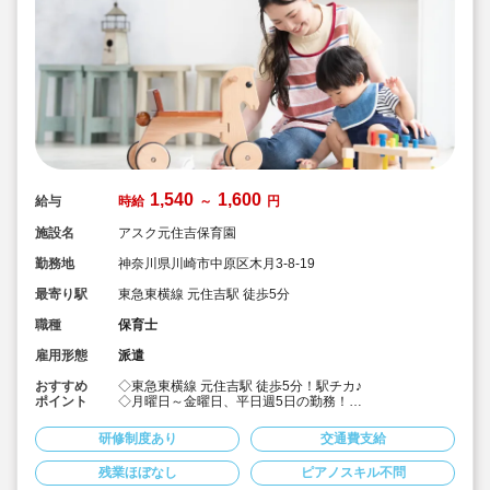
1,540
1,600
給与
時給
～
円
施設名
アスク元住吉保育園
勤務地
神奈川県川崎市中原区木月3-8-19
最寄り駅
東急東横線 元住吉駅 徒歩5分
職種
保育士
雇用形態
派遣
おすすめ
◇東急東横線 元住吉駅 徒歩5分！駅チカ♪
ポイント
◇月曜日～金曜日、平日週5日の勤務！
◇時給1,540円～！交通費別♪
◇就業開始時期・勤務時間相談可！派遣求人♪
研修制度あり
交通費支給
◇残業持ち帰りなし♪
◇土日祝休み！プライベート充実！
残業ほぼなし
ピアノスキル不問
◇キララサポート派遣は皆勤手当てあり！ベネフィット