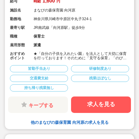
1,600
給与
時給
円
施設名
まなびの森保育園 向河原
勤務地
神奈川県川崎市中原区中丸子324-1
最寄り駅
JR南武線「向河原駅」徒歩9分
職種
保育士
雇用形態
派遣
おすすめ
★「自分の子供を入れたい園」を法人として大切に保育
ポイント
を行っております！そのために「見守る保育」「のびの
び過ごせる施設設定」を軸に保育を行っている保育園で
す♪
皆勤手当あり
研修制度あり
★保育士専任のコンサルタントがあなたの派遣就業を安
心サポートいたします
交通費支給
残業ほぼなし
★向河原駅より徒歩9分・定員70名の認可保育園！
★時給1,600円の求人です！
持ち帰り残業無し
★勤務条件等相談可能です！
キララサポートで派遣就業する3つのメリット
・求人提案から就業後のサポートまで専任コンサルタン
求人を見る
キープする
トが細やかに対応します
・手当や福利厚生については当社独自のサービスもご用
意しています
・保育園も運営している会社だからこそ保育士目線に立
他のまなびの森保育園 向河原の求人を見る
ったサポートに定評があります
勤務条件など、お気軽にご相談ください♪