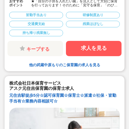
おすすめ
★「自分の子供を入れたい園」を法人として大切に保育
ポイント
を行っております！そのために「見守る保育」「のびの
び過ごせる施設設定」を軸に保育を行っている保育園で
す♪
皆勤手当あり
研修制度あり
★保育士専任のコンサルタントがあなたの派遣就業を安
心サポートいたします
交通費支給
残業ほぼなし
★武蔵中原駅より徒歩13分の定員90名の認可保育園！
★時給1,600円の求人です！
持ち帰り残業無し
★勤務条件等相談可能です！
キララサポートで派遣就業する3つのメリット
・求人提案から就業後のサポートまで専任コンサルタン
求人を見る
キープする
トが細やかに対応します
・手当や福利厚生については当社独自のサービスもご用
意しています
・保育園も運営している会社だからこそ保育士目線に立
他の武蔵中原もりのこ保育園の求人を見る
ったサポートに定評があります
勤務条件など、お気軽にご相談ください♪
株式会社日本保育サービス
アスク元住吉保育園の保育士求人
元住吉駅徒歩5分☆認可保育園☆保育士☆派遣☆社保・皆勤
手当有☆業務内容相談可☆