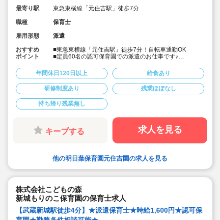
最寄り駅
東急東横線「元住吉駅」徒歩7分
職種
保育士
雇用形態
派遣
おすすめ
■東急東横線「元住吉駅」徒歩7分！自転車通勤OK
ポイント
■定員60名の認可保育園での派遣のお仕事です♪
■子どもたちが生きる上で重要な「食育」に力を入れてま
す！また給食費補助があり、職員も実費300円でその美
年間休日120日以上
給食あり
味しい給食を食べることが出来ます♪
■週3日～・時間固定勤務も相談可能です！
研修制度あり
残業ほぼなし
※勤務条件等相談可能ですので、お気軽にお問い合わせ
持ち帰り残業無し
ください。
求人を見る
キープする
他の明日葉保育園元住吉園の求人を見る
株式会社こどもの森
新城もりのこ保育園の保育士求人
【武蔵新城駅徒歩4分】★派遣保育士★時給1,600円★認可保
育園★勤務条件相談可能★