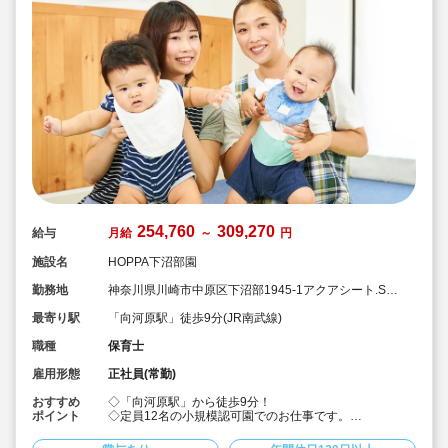
254,760
309,270
給与
月給
～
円
施設名
HOPPA下沼部園
勤務地
神奈川県川崎市中原区下沼部1945-1アクアシート.S 1
階
最寄り駅
「向河原駅」徒歩9分(JR南武線)
職種
保育士
雇用形態
正社員(常勤)
おすすめ
◇「向河原駅」から徒歩9分！
ポイント
◇定員12名の小規模認可園でのお仕事です。
◇二年制卒・未経験で 月給254,760円～
◇保育士3年目で年収415万円など！給与が高水準♪