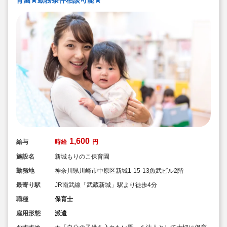
1,600
給与
時給
円
施設名
新城もりのこ保育園
勤務地
神奈川県川崎市中原区新城1-15-13魚武ビル2階
最寄り駅
JR南武線「武蔵新城」駅より徒歩4分
職種
保育士
雇用形態
派遣