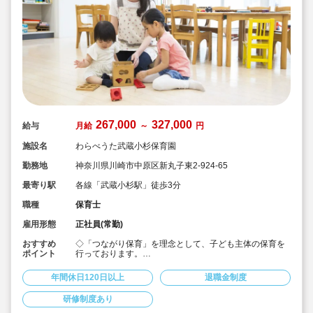
267,000
327,000
給与
月給
～
円
施設名
わらべうた武蔵小杉保育園
勤務地
神奈川県川崎市中原区新丸子東2-924-65
最寄り駅
各線「武蔵小杉駅」徒歩3分
職種
保育士
雇用形態
正社員(常勤)
おすすめ
◇「つながり保育」を理念として、子ども主体の保育を
ポイント
行っております。
◇宿舎借上げ制度活用OK！初期費用・引っ越し費用補助
あり♪
年間休日120日以上
退職金制度
◇残業ゼロ推進 / 持ち帰り残業禁止 / 残業代は1分単位で
支給！
研修制度あり
◇年間休日123日から / プライベートも充実 / 12連休取得
実績有！