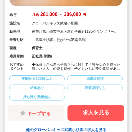
281,000
306,000
給与
月給
～
円
施設名
グローバルキッズ武蔵小杉園
勤務地
神奈川県川崎市中原区新丸子東3-1135グランツリー武
蔵小杉3階
最寄り駅
「武蔵小杉駅」徒歩4分(JR南武線)
職種
保育士
雇用形態
正社員(常勤)
おすすめ
◆保育士さん自ら子供たちに対して「豊かな心を持った
ポイント
輝いた大人」の姿を魅せ、子どもたちに夢や希望がある
ことを伝えてます◎
◆年間休日125日以上！
年間休日120日以上
退職金制度
◆子育て期間中は時短勤務OK
◆半日有給OKで子育て中の方も働きやすい環境です
給食あり
残業ほぼなし
◆会社独自の休暇制度がありますので、独身、既婚者問
わずノビノビと働きやすい環境です。
持ち帰り残業無し
◆宿舎借上げ制度利用可能です！
◆職員間の人間関係を大事にしています。チーム保育で
新しい仲間も皆でサポート。新卒で不安な方、中途で馴
染めるか不安な方ブランク空けの方、別業種からのキャ
求人を見る
キープする
リアチェンジの方！どんな方でもチームでサポートしあ
いながら保育をする環境です
◆キャリアアップしていきたい方も大歓迎！挑戦したい
方は管理職などキャリアアップを通して収入アップも可
他のグローバルキッズ武蔵小杉園の求人を見る
能です！