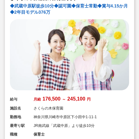
◆武蔵中原駅徒歩10分◆認可園◆保育士常勤◆賞与4.15か月
◆2年目モデル376万
176,500
245,100
給与
月給
～
円
施設名
さくらの木保育園
勤務地
神奈川県川崎市中原区下小田中1-11-1
最寄り駅
JR南武線「武蔵中原」より徒歩10分
職種
保育士