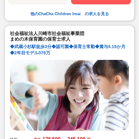
ありたいと思っています。姉妹園には、実際にカフェを
併設した園もできました！
他のChaCha Children Imai の求人を見る
社会福祉法人川崎市社会福祉事業団
まめの木保育園の保育士求人
◆武蔵小杉駅徒歩3分◆認可園◆保育士常勤◆賞与4.15か月
◆2年目モデル376万