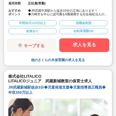
雇用形態
正社員(常勤)
おすすめ
◆JR武蔵中原駅から徒歩10分の立地にあります！
ポイント
◆川崎市を中心に認可園を6園展開する社会福祉法人の求
人です！職員数も事業集も川崎市でトップクラスの法人
で、母体運営が安定しており安心です！
年間休日120日以上
退職金制度
◆福利厚生や給与、昇給率等、大変充実しており、いつ
も求人がすぐに埋まる人気の園さんです！
給食あり
自転車通勤OK
◆賞与は4.15か月分！年間休日数も123日と多いです！
退職金は勤続1年以上です！
◆大卒の2年目の正職員保育士さんの年収が376万円と高
額です！
求人を見る
キープする
◆総合的に休みも給与も園の場所も福利厚生も全て充実
しており、おススメです！
◆有給は入職と同時に5日付与されます！
他のさくらの木保育園の求人を見る
株式会社LITALICO
LITALICOジュニア 武蔵新城教室の保育士求人
JR武蔵新城駅徒歩3分◆児童発達支援◆児童指導員正職員◆
年収350万以上