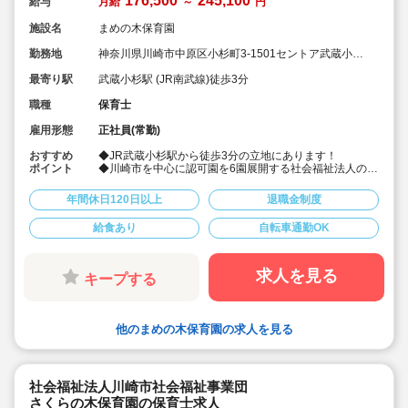
176,500
245,100
給与
月給
～
円
施設名
まめの木保育園
勤務地
神奈川県川崎市中原区小杉町3-1501セントア武蔵小杉
A棟3（4階）
最寄り駅
武蔵小杉駅 (JR南武線)徒歩3分
職種
保育士
雇用形態
正社員(常勤)
おすすめ
◆JR武蔵小杉駅から徒歩3分の立地にあります！
ポイント
◆川崎市を中心に認可園を6園展開する社会福祉法人の求
人です！職員数も事業集も川崎市でトップクラスの法人
で、母体運営が安定しており安心です！
年間休日120日以上
退職金制度
◆福利厚生や給与、昇給率等、大変充実しており、いつ
も求人がすぐに埋まる人気の園さんです！
給食あり
自転車通勤OK
◆賞与は4.15か月分！年間休日数も123日と多いです！
退職金は勤続1年以上です！
◆大卒の2年目の正職員保育士さんの年収が376万円と高
額です！
求人を見る
キープする
◆総合的に休みも給与も園の場所も福利厚生も全て充実
しており、おススメです！
◆有給は入職と同時に5日付与されます！
他のまめの木保育園の求人を見る
社会福祉法人川崎市社会福祉事業団
さくらの木保育園の保育士求人