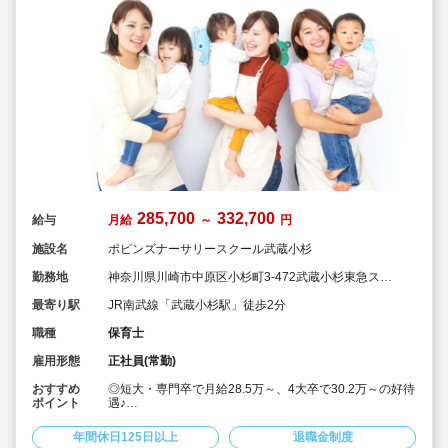
285,700
332,700
給与
月給
～
円
施設名
ポピンズナーサリースクール武蔵小杉
勤務地
神奈川県川崎市中原区小杉町3-472武蔵小杉東急スク
エア5F
最寄り駅
JR南武線「武蔵小杉駅」徒歩2分
職種
保育士
雇用形態
正社員(常勤)
おすすめ
◎短大・専門卒で月給28.5万～、4大卒で30.2万～の好待
ポイント
遇♪
◎「エデュケア」を教育理念として掲げて、ひとり一人
のお子様の個性を伸ばすことを大切にされております。
年間休日125日以上
退職金制度
◎週休2日制、年間休日125日とプライベートとも両立し