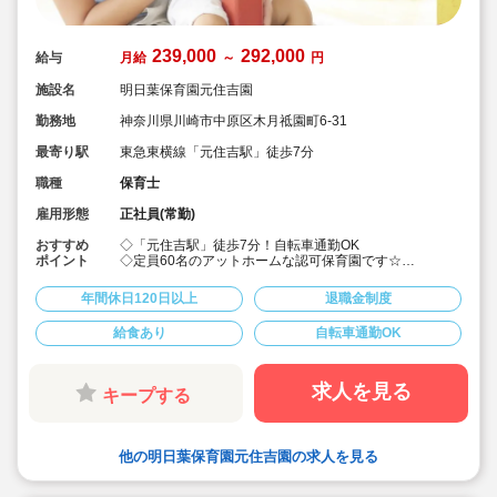
239,000
292,000
給与
月給
～
円
施設名
明日葉保育園元住吉園
勤務地
神奈川県川崎市中原区木月祗園町6-31
最寄り駅
東急東横線「元住吉駅」徒歩7分
職種
保育士
雇用形態
正社員(常勤)
おすすめ
◇「元住吉駅」徒歩7分！自転車通勤OK
ポイント
◇定員60名のアットホームな認可保育園です☆
◇月給239,000～292,000円/賞与年2回！昇給もあり♪
◇週休2日制・年間休日120日でワークライフバランス良
年間休日120日以上
退職金制度
好
◇借り上げ社宅制度あり。自己負担1万円で利用可！敷
給食あり
自転車通勤OK
金・礼金・仲介手数料・更新料まで法人負担と厚遇で
す！(上限あり)
◇上京の場合は引っ越し手当てとして10万円補助☆
◇産休・育休後の復帰率がほぼ100%♪家庭やプライベー
求人を見る
キープする
トと両立して働きやすい環境です。育児支援あり！
◇誕生日お祝い品・勤続お祝い品など福利厚生充実！
◇川崎フロンターレの入場券特典あり。
◇明日葉保育園には、職員を大切にし、支えながら育て
他の明日葉保育園元住吉園の求人を見る
る風土が根付いています。新卒から経営幹部まで、ステ
ップアップに繋がるバックアップ体制がしっかりしてい
ます。