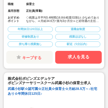
職種
保育士
雇用形態
正社員(常勤)
おすすめ
◇残業は月平均5.4時間(16.8分程度/日割)と少なめであり
ポイント
ながら、≪月給34.6万+賞与3か月分≫と好待遇の主任求
人です♪
◇「武蔵小杉駅」から徒歩3分の駅チカ☆
年間休日120日以上
退職金制度
◇定員60名の認可保育園での主任候補！保育士経験5年
以上で、ステップアップを目指す方
研修制度あり
残業ほぼなし
◇月給346,000円〜391,000円/経験加算
◇年間休日123日！有給休暇は入社2カ月後に3日、半年
持ち帰り残業無し
駅近（5分以内）
後に13日付与されます♪
◇宿舎借上げ制度あり(初期費用・引っ越し代補助付き)ま
たは住宅手当支給！※世帯主
◇残業ゼロ推進 / 持ち帰り残業禁止 / 残業代は1分単位で
求人を見る
キープする
支給！安心の職場環境です◎
◇各種手当や休暇制度，時短勤務制度など、福利厚生充
実。多彩なキャリアアップ研修も、年間45講座を244回
以上実施しています！
株式会社ポピンズエデュケア
ポピンズナーサリースクール武蔵小杉の保育士求人
武蔵小杉駅☆認可園☆正社員☆保育士☆月給28.5万～♪社宅
あり☆年間休日125日♪