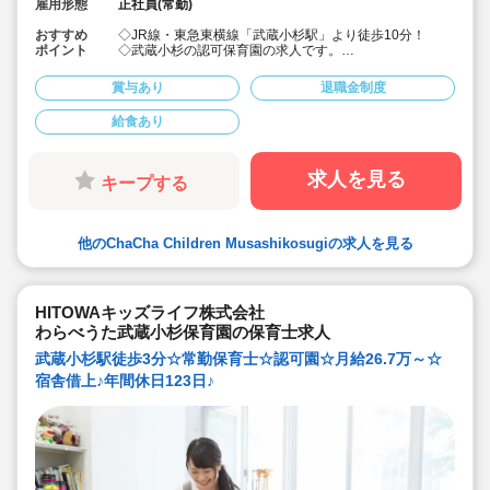
雇用形態
正社員(常勤)
おすすめ
◇JR線・東急東横線「武蔵小杉駅」より徒歩10分！
ポイント
◇武蔵小杉の認可保育園の求人です。
◇できることを必要以上に手伝わない方針です♪
◇研修や、福利厚生も充実している保育園！！
賞与あり
退職金制度
◇転居の補助、実家の帰省補助などあります！
（地方出身者を対象に年に1回実家までの往復交通費を補
給食あり
助）地方出身者の方も歓迎☆
◇園児の明るい声と仲間の優しさがあふれる環境♪
◇「オトナな保育園」がコンセプト！
◇子供たち一人一人の個性を大切にする保育！
求人を見る
キープする
◇おいしい給食あります！
◇引越し費用、新生活準備金補助制度あり（条件あり）
◇ランチ・おやつあり（1食300円）
他のChaCha Children Musashikosugiの求人を見る
HITOWAキッズライフ株式会社
わらべうた武蔵小杉保育園の保育士求人
武蔵小杉駅徒歩3分☆常勤保育士☆認可園☆月給26.7万～☆
宿舎借上♪年間休日123日♪