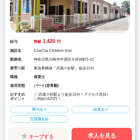
1,420
給与
時給
円
施設名
ChaCha Children Imai
勤務地
神奈川県川崎市中原区今井仲町5-31
最寄り駅
東急東横線「武蔵小杉駅」徒歩10分
職種
保育士
雇用形態
パート(非常勤)
おすすめ
◇ 武蔵小杉駅より徒歩10分！アクセス良好♪
ポイント
◇時給1420円！
◇週5日、1日8時間勤務できるフルタイムパートさんの
募集です。シフト入れる方歓迎！時間固定もご相談くだ
賞与あり
給食あり
さい♪
◇できることを必要以上に手伝わない方針です♪
交通費支給
◇園児の明るい声と仲間の優しさがあふれる環境♪
◇「オトナな保育園」がコンセプト！
◇子供たち一人一人の個性を大切にする保育！
◇保育園が子どもも保育士も保護者の方にも落ち着いて
求人を見る
キープする
リラックスできる空間となるようカフェのような場所で