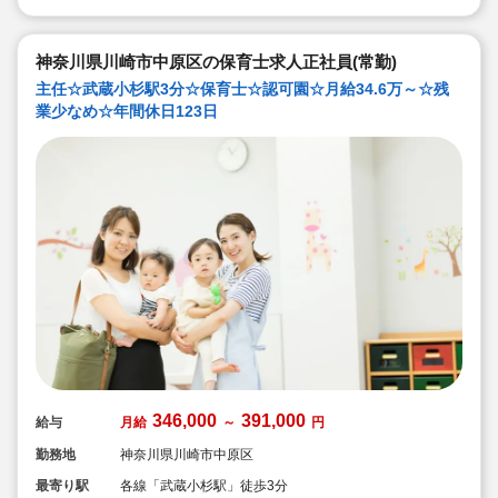
◆研修制度充実！未経験やブランクのある方でも安心し
て勤務いただけます。
◆幅広い年齢層の職員がいるため働きやすい就業環境で
す！
神奈川県川崎市中原区の保育士求人正社員(常勤)
◆充実の福利厚生、海外研修など腰を据え長く勤務でき
主任☆武蔵小杉駅3分☆保育士☆認可園☆月給34.6万～☆残
成長し続けられる環境が整っています。
業少なめ☆年間休日123日
346,000
391,000
給与
月給
～
円
勤務地
神奈川県川崎市中原区
最寄り駅
各線「武蔵小杉駅」徒歩3分