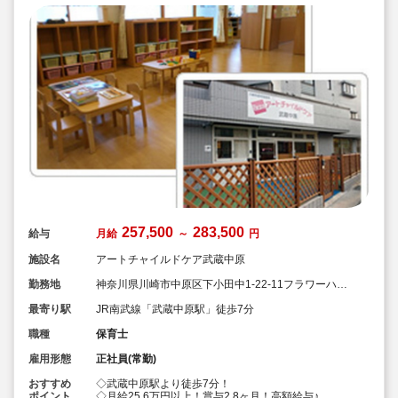
257,500
283,500
給与
月給
～
円
施設名
アートチャイルドケア武蔵中原
勤務地
神奈川県川崎市中原区下小田中1-22-11フラワーハイ
ツ中原1F
最寄り駅
JR南武線「武蔵中原駅」徒歩7分
職種
保育士
雇用形態
正社員(常勤)
おすすめ
◇武蔵中原駅より徒歩7分！
ポイント
◇月給25.6万円以上！賞与2.8ヶ月！高額給与♪