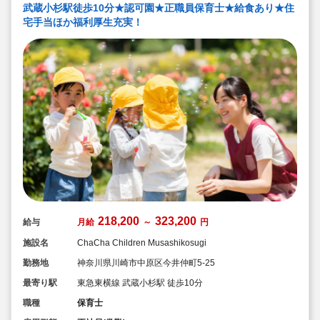
武蔵小杉駅徒歩10分★認可園★正職員保育士★給食あり★住
宅手当ほか福利厚生充実！
218,200
323,200
給与
月給
～
円
施設名
ChaCha Children Musashikosugi
勤務地
神奈川県川崎市中原区今井仲町5-25
最寄り駅
東急東横線 武蔵小杉駅 徒歩10分
職種
保育士