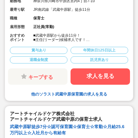
勤務地
神奈川県川崎市中原区宮内4丁目7-10
最寄り駅
JR南武線「武蔵中原駅」徒歩11分
職種
保育士
雇用形態
正社員(常勤)
おすすめ
■武蔵中原駅から徒歩11分！
ポイント
■主任(リーダー)候補求人です！
■月給27万円以上の高額給与！
■入社月より初年度分の有給休暇10日を付与します！
賞与あり
年間休日125日以上
■入社時期応相談可能！
■年間休日125日でプライベート充実！
退職金制度
託児所あり
■産休・育休取得率100％育休後復帰率100％以上！
■書類業務は簡単なタブレット入力です
■充実した研修制度
※社内年次研修、外部研修受講可能！キャリアアップを
求人を見る
キープする
応援します！
■20代～70代まで幅広い年齢層でどのライフイベントに
も対応できる環境です
他のソラスト武蔵中原保育園の求人を見る
アートチャイルドケア株式会社
アートチャイルドケア武蔵中原の保育士求人
武蔵中原駅徒歩7分☆認可保育園☆保育士☆常勤☆月給25.6
万円以上☆入社月から有給有