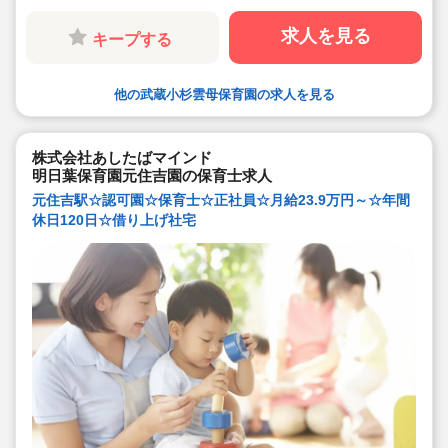
◆残業少な目です（サービス残業・持ち帰り業務をしな
い仕組みになっています。平均残業 月4.7時間！）
求人を見る
キープする
◆行事は最低限です！行事に追われることはありませ
ん。
◆日々の保育を大切に楽しくお仕事出来ます（行事準
備・書き物類軽減されています）
◆ピアノが弾けなくてOKです。（得意分野を活かして頂
他の武蔵小杉雲母保育園の求人を見る
く方針です
◆保育以外の業務量が不安な方も安心です。（ICTシステ
ム導入で業務効率化が図れています）
◆保育経験がない、ブランクがある方も安心です。（先
株式会社あしたばマインド
輩社員が徹底サポートします）
明日葉保育園元住吉園の保育士求人
◆宿舎借上げ制度活用OK！5,000円の自己負担で住めま
す！
元住吉駅☆認可園☆保育士☆正社員☆月給23.9万円～☆年間
◆ベネフィットステーション（飲食店,宿泊・レジャー施
休日120日☆借り上げ社宅
設などの割引）
◆永年勤続表彰（勤続10年を迎える正社員に、賞与とリ
フレッシュ休暇が出ます）
◆退職金制度あり
◆職員同士の協力を大切にしています！保育経験がな
い、ブランクが有る方もOK（先輩スタッフがサポートし
ます！）