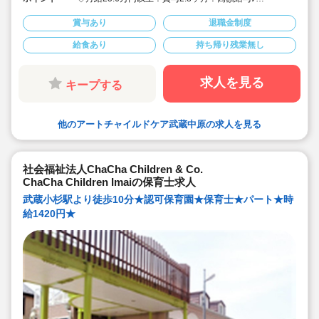
◇入社から6ヵ月間使える有給休暇（入社時傷病時休暇）
があり安心！
賞与あり
退職金制度
◇アートグループが母体で安定しています。女性の働き
やすい職場を作っています♪
給食あり
持ち帰り残業無し
◇保育室内は過度な壁面装飾をせず、園児の明るい声と
仲間の優しさがあふれる環境♪
求人を見る
キープする
他のアートチャイルドケア武蔵中原の求人を見る
社会福祉法人ChaCha Children & Co.
ChaCha Children Imaiの保育士求人
武蔵小杉駅より徒歩10分★認可保育園★保育士★パート★時
給1420円★