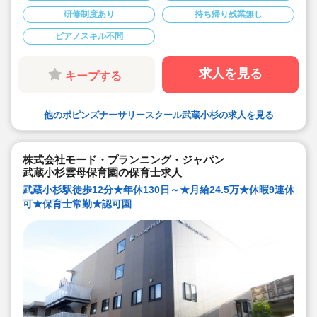
やすい♪
研修制度あり
持ち帰り残業無し
◎宿舎借上げ制度利用あります。
（社宅は火災保険料と引っ越し代以外はすべて法人様が
ピアノスキル不問
初期費用を負担）
◎連絡帳は全てタブレットで記載します
◎月の残業時間平均7時間以内。（残業代支給）持ち帰り
の仕事はございません
求人を見る
キープする
◎長期休暇も取得可能
◎福利厚生面、研修等も充実しており安心してご勤務頂
けます♪
◎アットホームな保育園♪一人ひとりと丁寧に関われま
他のポピンズナーサリースクール武蔵小杉の求人を見る
す！
◎産休育休も取得して復帰される先生も多い職場です♪子
育て中の方も必見！
株式会社モード・プランニング・ジャパン
武蔵小杉雲母保育園の保育士求人
武蔵小杉駅徒歩12分★年休130日～★月給24.5万★休暇9連休
可★保育士常勤★認可園