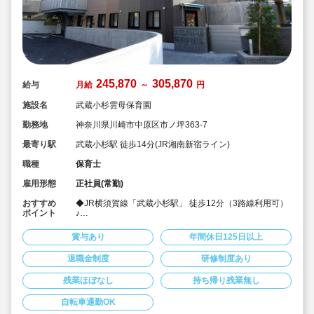
245,870
305,870
給与
月給
～
円
施設名
武蔵小杉雲母保育園
勤務地
神奈川県川崎市中原区市ノ坪363-7
最寄り駅
武蔵小杉駅 徒歩14分(JR湘南新宿ライン)
職種
保育士
雇用形態
正社員(常勤)
おすすめ
◆JR横須賀線「武蔵小杉駅」 徒歩12分（3路線利用可）
ポイント
♪
◆月給は24.5万以上です
◆お休みは年間休日130日以上、長期休暇（夏季休暇で9
賞与あり
年間休日125日以上
連休）も取得可能です♪
◆雲母保育園は60名以下のコンパクトなサイズの園にな
退職金制度
研修制度あり
ります
◆時間固定正職員枠を2枠設けています！ご希望者の方は
残業ほぼなし
持ち帰り残業無し
お気軽にお申し出ください♪
◆職場の人間関係でお悩みの方が雲母保育園に入社し
て、すごく良くなったという声が多数あります♪
自転車通勤OK
◆仕事もプライベートも両立出来ます。