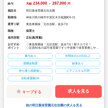
234,000
287,000
給与
月給
～
円
施設名
明日葉保育園元住吉園
勤務地
神奈川県川崎市中原区木月祗園町6-31
最寄り駅
東急東横線「元住吉駅」徒歩7分
職種
保育士
雇用形態
正社員(常勤)
おすすめ
◇東急東横線「元住吉駅」徒歩7分！駅チカです！
ポイント
◇定員60名の認可保育園です☆中規模で保育業務しやす
いです！
◇月給23.4万円以上、賞与有り、退職金有りの安定した
賞与あり
年間休日120日以上
職場環境！
◇川崎フロンターレスポンサーとしての特典あり(入場券
退職金制度
給食あり
等)福利厚生充実♪
◇一番の財産は「人財」という考えの元、職員が働きや
持ち帰り残業無し
ピアノスキル不問
すいようワークライフバランスを大切にしています。育
休・産休取得率ほぼ100％！男性の取得も推奨していま
す。
自転車通勤OK
◇充実した研修制度もございますので、未経験の方もブ
ランクがある方も自分に必要な研修を受けることが出来
るので、成長に繋がりやすい環境です！
求人を見る
キープする
◇子どもたちが生きる上で重要な「食育」に力を入れて
ます！またその美味しい給食が実費200円で食べること
が出来ます♪
◇園名でもある、明日葉の花言葉は「旺盛な活動力」！
他の明日葉保育園元住吉園の求人を見る
子どもが毎日を豊かにすごせる保育を通じて、明日をた