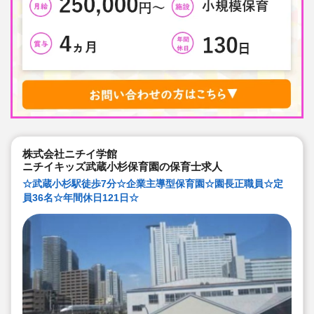
株式会社ニチイ学館
ニチイキッズ武蔵小杉保育園の保育士求人
☆武蔵小杉駅徒歩7分☆企業主導型保育園☆園長正職員☆定
員36名☆年間休日121日☆