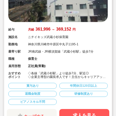
361,996
369,152
給与
月給
～
円
施設名
ニチイキッズ武蔵小杉保育園
勤務地
神奈川県川崎市中原区中丸子1195-1
最寄り駅
JR南武線・JR横須賀線「武蔵小杉駅」徒歩7分
職種
保育士
雇用形態
正社員(常勤)
おすすめ
◇各線「武蔵小杉駅」より徒歩7分、駅近◎
ポイント
◇企業主導型の園長求人です！主任からキャリアアップ
したい方など歓迎です！
◇定員36名の企業主導型保育園です！
賞与あり
年間休日120日以上
◇年間休日121日、退職金制度あり！充実の福利厚生で
す♪
退職金制度
研修制度あり
◇給与も認可園の園長職と同等の待遇面です！
ピアノスキル不問
求人を見る