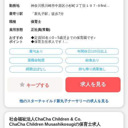
勤務地
神奈川県川崎市中原区小杉町２丁目１９７-９first
place kosugi 1階
最寄り駅
「新丸子駅」徒歩7分
職種
保育士
雇用形態
正社員(常勤)
おすすめ
◆定員50名☆0～5歳児までの保育園です♪
ポイント
◆保育主任求人です！
◆充実の研修制度あり◎社会人に必要なマインドの研修
や、わらべうた、おもちゃ製作などの研修など様々な研
賞与あり
年間休日120日以上
修に参加いただけます！（平日の勤務時間内に受講可
能）
退職金制度
給食あり
◆年間休日120日以上、サービス残業や持ち帰り業務は
禁止！プライベート両立できます♪
残業ほぼなし
持ち帰り残業無し
◆月給30.7万円以上！賞与実績3.0～3.9ヶ月(昨年実績3.6
か月)と株式会社の中でも高水準の給与！
◆書類作成はタブレット端末等を使用しています！職員
の負担を軽減しています♪
求人を見る
キープする
◆否定語、禁止語を極力使わない、前向きな言葉がけの
保育を行っています！
◆食育にも力を入れており、産地が明確な食材しか使用
しない給食を提供しています♪もちろん職員も食べる事が
他のスターチャイルド新丸子ナーサリーの求人を見る
出来ます♪
社会福祉法人ChaCha Children & Co.
ChaCha Children Musashikosugiの保育士求人