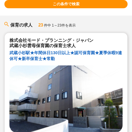
この条件で検索
保育の求人
23
件中 1～23件を表示
株式会社モード・プランニング・ジャパン
武蔵小杉雲母保育園の保育士求人
武蔵小杉駅★年間休日130日以上★認可保育園★夏季休暇9連
休可★新卒保育士★常勤