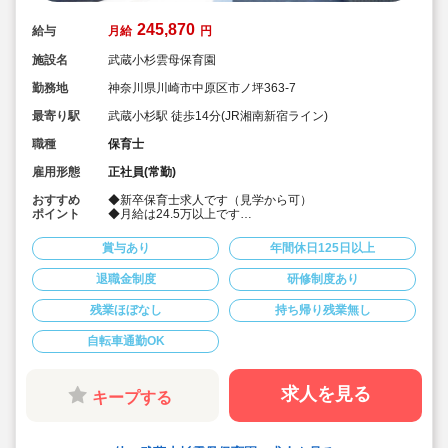
245,870
給与
月給
円
施設名
武蔵小杉雲母保育園
勤務地
神奈川県川崎市中原区市ノ坪363-7
最寄り駅
武蔵小杉駅 徒歩14分(JR湘南新宿ライン)
職種
保育士
雇用形態
正社員(常勤)
おすすめ
◆新卒保育士求人です（見学から可）
ポイント
◆月給は24.5万以上です
◆お休みは年間休日130日以上、長期休暇（夏季休暇で9
連休）も取得可能です♪
賞与あり
年間休日125日以上
◆雲母保育園は60名以下のコンパクトなサイズの園にな
ります
退職金制度
研修制度あり
◆仕事もプライベートも両立出来ます。
◆残業少な目です（サービス残業・持ち帰り業務をしな
残業ほぼなし
持ち帰り残業無し
い仕組みになっています。平均残業 月4.7時間！）
◆行事は最低限です！行事に追われることはありませ
ん。
自転車通勤OK
◆日々の保育を大切に楽しくお仕事出来ます（行事準
備・書き物類軽減されています）
◆ピアノが弾けなくてOKです。（得意分野を活かして頂
求人を見る
キープする
く方針です
◆保育以外の業務量が不安な方も安心です。（ICTシステ
ム導入で業務効率化が図れています）
◆保育経験がない、ブランクがある方も安心です。（先