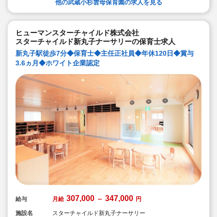
輩社員が徹底サポートします）
他の武蔵小杉雲母保育園の求人を見る
◆宿舎借上げ制度活用OK！5,000円の自己負担で住めま
す！
◆ベネフィットステーション（飲食店,宿泊・レジャー施
設などの割引）
ヒューマンスターチャイルド株式会社
◆永年勤続表彰（勤続10年を迎える正社員に、賞与とリ
スターチャイルド新丸子ナーサリーの保育士求人
フレッシュ休暇が出ます）
◆退職金制度あり
新丸子駅徒歩7分◆保育士◆主任正社員◆年休120日◆賞与
◆職員同士の協力を大切にしています！保育経験がな
3.6ヵ月◆ホワイト企業認定
い、ブランクが有る方もOK（先輩スタッフがサポートし
ます！）
307,000
347,000
給与
月給
～
円
施設名
スターチャイルド新丸子ナーサリー