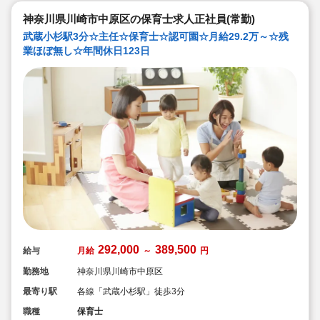
◇研修制度が充実しており、スキルアップ・キャリアア
神奈川県川崎市中原区の保育士求人正社員(常勤)
ップを目指す方の成長をサポートします♪
武蔵小杉駅3分☆主任☆保育士☆認可園☆月給29.2万～☆残
業ほぼ無し☆年間休日123日
292,000
389,500
給与
月給
～
円
勤務地
神奈川県川崎市中原区
最寄り駅
各線「武蔵小杉駅」徒歩3分
職種
保育士