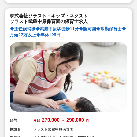
くましく生きる力を育みたいという思いで保育をしてま
す。
株式会社ソラスト・キッズ・ネクスト
ソラスト武蔵中原保育園の保育士求人
◆主任候補求◆武蔵中原駅徒歩11分◆認可園◆常勤保育士◆
月給27万以上◆年休125日
270,000
290,000
給与
月給
～
円
施設名
ソラスト武蔵中原保育園