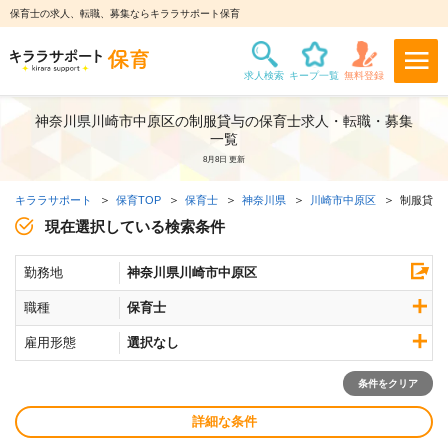
保育士の求人、転職、募集ならキララサポート保育
神奈川県川崎市中原区の制服貸与の保育士求人・転職・募集
一覧
8月8日 更新
キララサポート
保育TOP
保育士
神奈川県
川崎市中原区
制服貸与
現在選択している検索条件
勤務地
神奈川県川崎市中原区
職種
保育士
雇用形態
選択なし
条件をクリア
詳細な条件