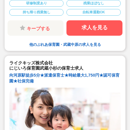
◇実施しているプログラムがNHKでも放送され注目を集
研修制度あり
残業ほぼなし
めています！
◇アットホームな雰囲気でゆったりと保育をしたい保育
持ち帰り残業無し
自転車通勤OK
士さんにマッチします！
求人を見る
キープする
他のぶれあ保育園・武蔵中原の求人を見る
ライクキッズ株式会社
にじいろ保育園武蔵小杉の保育士求人
向河原駅徒歩5分★派遣保育士★時給最大1,750円★認可保育
園★社保完備