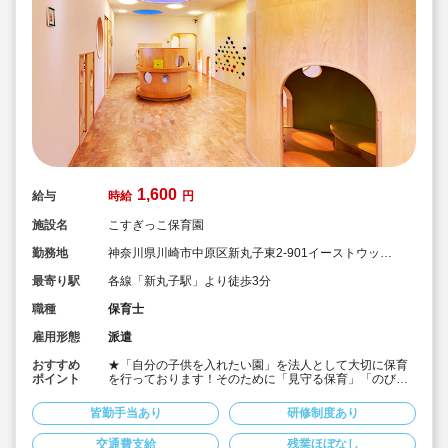
1,600
給与
時給
円
施設名
こすぎっこ保育園
勤務地
神奈川県川崎市中原区新丸子東2-901イーストウッド
ビル1階
最寄り駅
各線「新丸子駅」より徒歩3分
職種
保育士
雇用形態
派遣
おすすめ
★「自分の子供を入れたい園」を法人として大切に保育
ポイント
を行っております！そのために「見守る保育」「のびの
び過ごせる施設設定」を軸に保育を行っている保育園で
す♪
皆勤手当あり
研修制度あり
★保育士専任のコンサルタントがあなたの派遣就業を安
心サポートいたします
交通費支給
残業ほぼなし