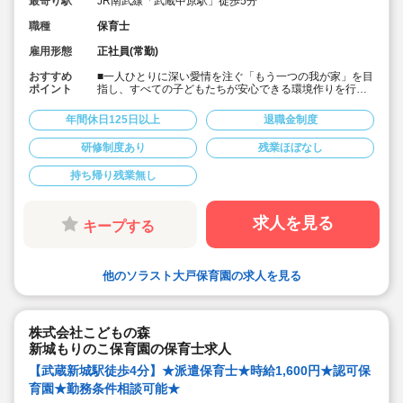
最寄り駅
JR南武線「武蔵中原駅」徒歩5分
職種
保育士
雇用形態
正社員(常勤)
おすすめ
■一人ひとりに深い愛情を注ぐ「もう一つの我が家」を目
ポイント
指し、すべての子どもたちが安心できる環境作りを行っ
てます。
■月給27万以上の好待遇♪
年間休日125日以上
退職金制度
■入社月より初年度分の有給休暇10日を付与します！
■年間休日125日以上でプライベート充実！
研修制度あり
残業ほぼなし
■書類業務は簡単なタブレット入力♪
■大手安定企業♪福利厚生も充実♪
持ち帰り残業無し
■20代～70代まで幅広い年齢層でどのライフイベントに
も対応できる環境です
求人を見る
キープする
他のソラスト大戸保育園の求人を見る
株式会社こどもの森
新城もりのこ保育園の保育士求人
【武蔵新城駅徒歩4分】★派遣保育士★時給1,600円★認可保
育園★勤務条件相談可能★