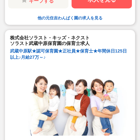
キープする
トが細やかに対応します
・手当や福利厚生については当社独自のサービスもご用
意しています
・保育園も運営している会社だからこそ保育士目線に立
他の元住吉わんぱく園の求人を見る
ったサポートに定評があります
勤務条件など、お気軽にご相談ください♪
株式会社ソラスト・キッズ・ネクスト
ソラスト武蔵中原保育園の保育士求人
武蔵中原駅★認可保育園★正社員★保育士★年間休日125日
以上♪月給27万～♪