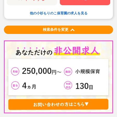
・手当や福利厚生については当社独自のサービスもご用
意しています
・保育園も運営している会社だからこそ保育士目線に立
他の小杉もりのこ保育園の求人を見る
ったサポートに定評があります
勤務条件など、お気軽にご相談ください♪
検索条件を変更