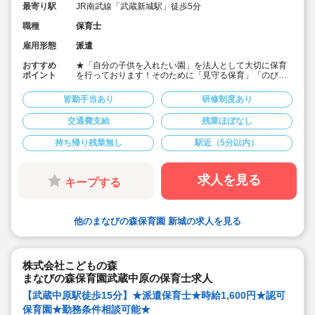
最寄り駅
JR南武線「武蔵新城駅」徒歩5分
職種
保育士
雇用形態
派遣
おすすめ
★「自分の子供を入れたい園」を法人として大切に保育
ポイント
を行っております！そのために「見守る保育」「のびの
び過ごせる施設設定」を軸に保育を行っている保育園で
す♪
皆勤手当あり
研修制度あり
★保育士専任のコンサルタントがあなたの派遣就業を安
心サポートいたします
交通費支給
残業ほぼなし
★武蔵新城駅より徒歩5分の定員40名の認可保育園！
★時給1,600円の求人です！
持ち帰り残業無し
駅近（5分以内）
★勤務条件等相談可能です！
キララサポートで派遣就業する3つのメリット
・求人提案から就業後のサポートまで専任コンサルタン
求人を見る
キープする
トが細やかに対応します
・手当や福利厚生については当社独自のサービスもご用
意しています
・保育園も運営している会社だからこそ保育士目線に立
他のまなびの森保育園 新城の求人を見る
ったサポートに定評があります
勤務条件など、お気軽にご相談ください♪
株式会社こどもの森
まなびの森保育園武蔵中原の保育士求人
【武蔵中原駅徒歩15分】★派遣保育士★時給1,600円★認可
保育園★勤務条件相談可能★