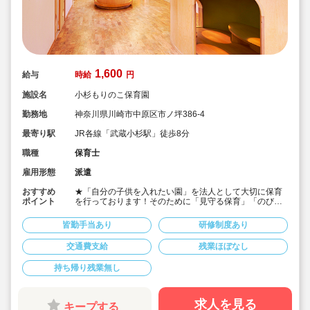
1,600
給与
時給
円
施設名
小杉もりのこ保育園
勤務地
神奈川県川崎市中原区市ノ坪386-4
最寄り駅
JR各線「武蔵小杉駅」徒歩8分
職種
保育士
雇用形態
派遣
おすすめ
★「自分の子供を入れたい園」を法人として大切に保育
ポイント
を行っております！そのために「見守る保育」「のびの
び過ごせる施設設定」を軸に保育を行っている保育園で
す♪
皆勤手当あり
研修制度あり
★保育士専任のコンサルタントがあなたの派遣就業を安
心サポートいたします
交通費支給
残業ほぼなし
★武蔵小杉駅より徒歩8分の定員60名の認可保育園！
★時給1,600円の求人です！
持ち帰り残業無し
★勤務条件等相談可能です！
キララサポートで派遣就業する3つのメリット
・求人提案から就業後のサポートまで専任コンサルタン
求人を見る
キープする
トが細やかに対応します