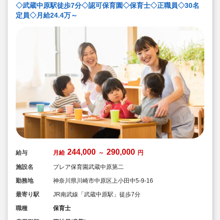
◇武蔵中原駅徒歩7分◇認可保育園◇保育士◇正職員◇30名
定員◇月給24.4万～
244,000
290,000
給与
月給
～
円
施設名
ブレア保育園武蔵中原第二
勤務地
神奈川県川崎市中原区上小田中5-9-16
最寄り駅
JR南武線「武蔵中原駅」徒歩7分
職種
保育士