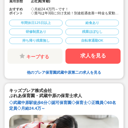
雇用形態
正社員(常勤)
おすすめ
◇月給24.4万円～です！
ポイント
◇賞与は年3回に分け支給！別途処遇改善一時金も変動し
ますが支給です！
◇1歳～5歳まで各6名の子ども達に寄り添う保育！
年間休日125日以上
給食あり
◇ネイルOK・髪色自由！
◇年間休日126日とプライベート充実！
研修制度あり
残業ほぼなし
◇実施しているプログラムがNHKでも放送され注目を集
めています！
持ち帰り残業無し
自転車通勤OK
◇アットホームな雰囲気でゆったりと保育をしたい保育
士さんにマッチします！
求人を見る
キープする
他のブレア保育園武蔵中原第二の求人を見る
キッズブレア株式会社
ぶれあ保育園・武蔵中原の保育士求人
◇武蔵中原駅徒歩6分◇認可保育園◇保育士◇正職員◇60名
定員◇月給24.4万～