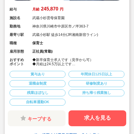
245,870
給与
月給
円
施設名
武蔵小杉雲母保育園
勤務地
神奈川県川崎市中原区市ノ坪363-7
最寄り駅
武蔵小杉駅 徒歩14分(JR湘南新宿ライン)
職種
保育士
雇用形態
正社員(常勤)
おすすめ
◆新卒保育士求人です（見学から可）
ポイント
◆月給は24.5万以上です
◆お休みは年間休日130日以上、長期休暇（夏季休暇で9
連休）も取得可能です♪
賞与あり
年間休日125日以上
◆雲母保育園は60名以下のコンパクトなサイズの園にな
ります
退職金制度
研修制度あり
◆仕事もプライベートも両立出来ます。
◆残業少な目です（サービス残業・持ち帰り業務をしな
残業ほぼなし
持ち帰り残業無し
い仕組みになっています。平均残業 月4.7時間！）
◆行事は最低限です！行事に追われることはありませ
ん。
自転車通勤OK
◆日々の保育を大切に楽しくお仕事出来ます（行事準
備・書き物類軽減されています）
◆ピアノが弾けなくてOKです。（得意分野を活かして頂
求人を見る
キープする
く方針です
◆保育以外の業務量が不安な方も安心です。（ICTシステ
ム導入で業務効率化が図れています）
◆保育経験がない、ブランクがある方も安心です。（先