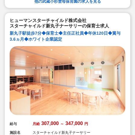
輩社員が徹底サポートします）
他の武蔵小杉雲母保育園の求人を見る
◆宿舎借上げ制度活用OK！5,000円の自己負担で住めま
す！
◆ベネフィットステーション（飲食店,宿泊・レジャー施
設などの割引）
ヒューマンスターチャイルド株式会社
◆永年勤続表彰（勤続10年を迎える正社員に、賞与とリ
スターチャイルド新丸子ナーサリーの保育士求人
フレッシュ休暇が出ます）
◆退職金制度あり
新丸子駅徒歩7分◆保育士◆主任正社員◆年休120日◆賞与
◆職員同士の協力を大切にしています！保育経験がな
3.6ヵ月◆ホワイト企業認定
い、ブランクが有る方もOK（先輩スタッフがサポートし
ます！）
307,000
347,000
給与
月給
～
円
施設名
スターチャイルド新丸子ナーサリー