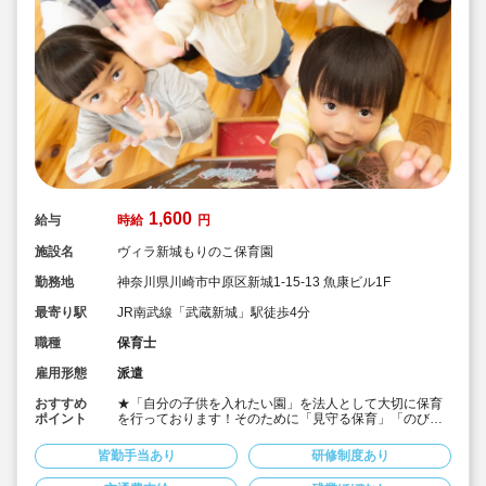
1,600
給与
時給
円
施設名
ヴィラ新城もりのこ保育園
勤務地
神奈川県川崎市中原区新城1-15-13 魚康ビル1F
最寄り駅
JR南武線「武蔵新城」駅徒歩4分
職種
保育士
雇用形態
派遣
おすすめ
★「自分の子供を入れたい園」を法人として大切に保育
ポイント
を行っております！そのために「見守る保育」「のびの
び過ごせる施設設定」を軸に保育を行っている保育園で
す♪
皆勤手当あり
研修制度あり
★保育士専任のコンサルタントがあなたの派遣就業を安
心サポートいたします