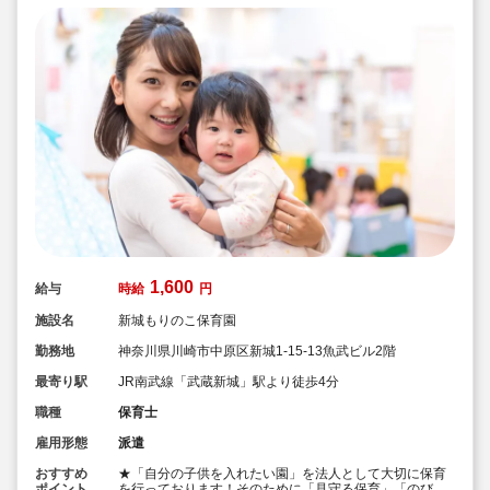
1,600
給与
時給
円
施設名
新城もりのこ保育園
勤務地
神奈川県川崎市中原区新城1-15-13魚武ビル2階
最寄り駅
JR南武線「武蔵新城」駅より徒歩4分
職種
保育士
雇用形態
派遣
おすすめ
★「自分の子供を入れたい園」を法人として大切に保育
ポイント
を行っております！そのために「見守る保育」「のびの