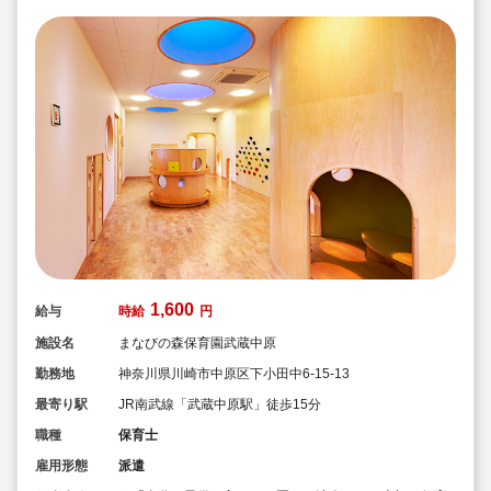
1,600
給与
時給
円
施設名
まなびの森保育園武蔵中原
勤務地
神奈川県川崎市中原区下小田中6-15-13
最寄り駅
JR南武線「武蔵中原駅」徒歩15分
職種
保育士
雇用形態
派遣