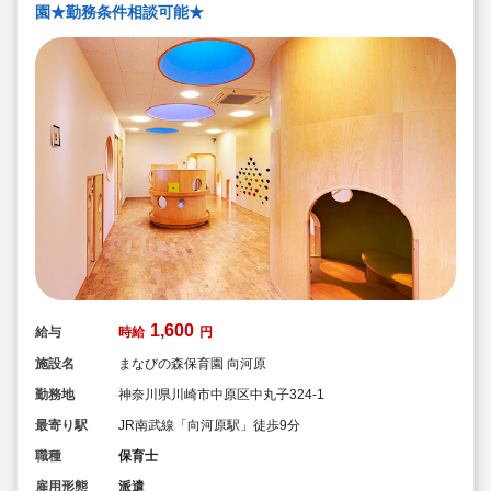
園★勤務条件相談可能★
1,600
給与
時給
円
施設名
まなびの森保育園 向河原
勤務地
神奈川県川崎市中原区中丸子324-1
最寄り駅
JR南武線「向河原駅」徒歩9分
職種
保育士
雇用形態
派遣