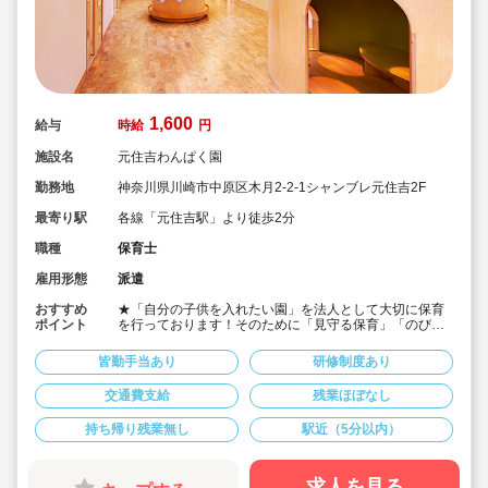
1,600
給与
時給
円
施設名
元住吉わんぱく園
勤務地
神奈川県川崎市中原区木月2-2-1シャンブレ元住吉2F
最寄り駅
各線「元住吉駅」より徒歩2分
職種
保育士
雇用形態
派遣
おすすめ
★「自分の子供を入れたい園」を法人として大切に保育
ポイント
を行っております！そのために「見守る保育」「のびの
び過ごせる施設設定」を軸に保育を行っている保育園で
す♪
皆勤手当あり
研修制度あり
★保育士専任のコンサルタントがあなたの派遣就業を安
心サポートいたします
交通費支給
残業ほぼなし
★元住吉駅より徒歩2分・定員60名の認可保育園！
★時給1,600円の求人です！
持ち帰り残業無し
駅近（5分以内）
★勤務条件等相談可能です！
キララサポートで派遣就業する3つのメリット
・求人提案から就業後のサポートまで専任コンサルタン
求人を見る