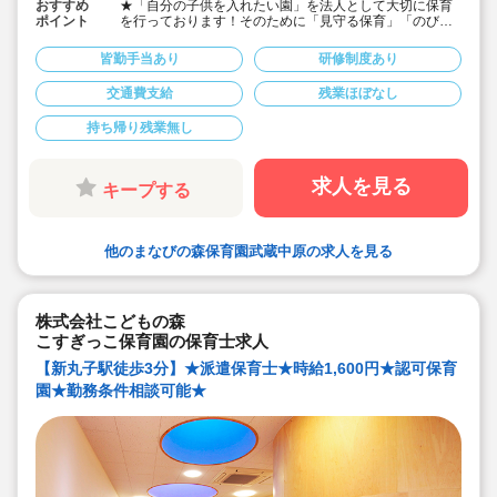
おすすめ
★「自分の子供を入れたい園」を法人として大切に保育
ポイント
を行っております！そのために「見守る保育」「のびの
び過ごせる施設設定」を軸に保育を行っている保育園で
す♪
皆勤手当あり
研修制度あり
★保育士専任のコンサルタントがあなたの派遣就業を安
心サポートいたします
交通費支給
残業ほぼなし
★武蔵中原駅より徒歩15分の定員60名の認可保育園！
★時給1,600円の求人です！
持ち帰り残業無し
★勤務条件等相談可能です！
キララサポートで派遣就業する3つのメリット
・求人提案から就業後のサポートまで専任コンサルタン
求人を見る
キープする
トが細やかに対応します
・手当や福利厚生については当社独自のサービスもご用
意しています
・保育園も運営している会社だからこそ保育士目線に立
他のまなびの森保育園武蔵中原の求人を見る
ったサポートに定評があります
勤務条件など、お気軽にご相談ください♪
株式会社こどもの森
こすぎっこ保育園の保育士求人
【新丸子駅徒歩3分】★派遣保育士★時給1,600円★認可保育
園★勤務条件相談可能★