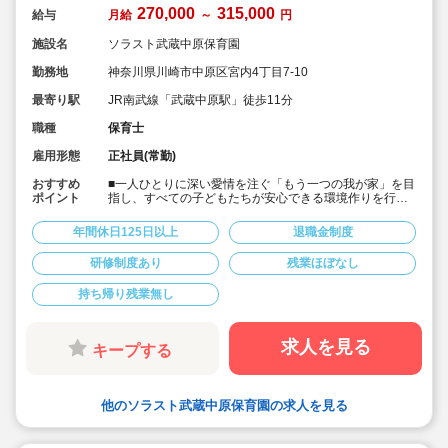
270,000
315,000
給与
月給
～
円
施設名
ソラスト武蔵中原保育園
勤務地
神奈川県川崎市中原区宮内4丁目7-10
最寄り駅
JR南武線「武蔵中原駅」徒歩11分
職種
保育士
雇用形態
正社員(常勤)
おすすめ
■一人ひとりに深い愛情を注ぐ「もう一つの我が家」を目
ポイント
指し、すべての子どもたちが安心できる環境作りを行っ
てます。
■月給27万以上の好待遇♪
年間休日125日以上
退職金制度
■入社月より初年度分の有給休暇10日を付与します！
■年間休日125日以上でプライベート充実！
研修制度あり
残業ほぼなし
■書類業務は簡単なタブレット入力♪
■大手安定企業♪福利厚生も充実♪
持ち帰り残業無し
■20代～70代まで幅広い年齢層でどのライフイベントに
も対応できる環境です
求人を見る
キープする
他のソラスト武蔵中原保育園の求人を見る