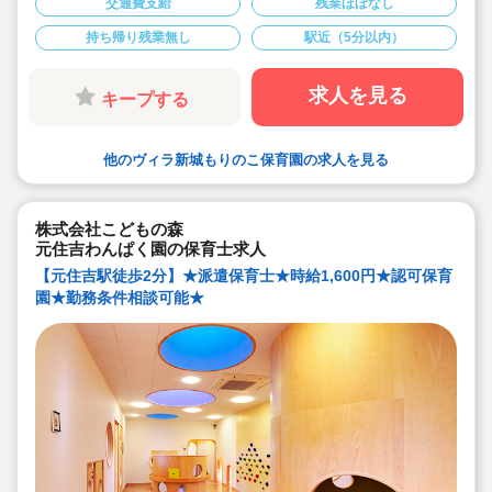
交通費支給
残業ほぼなし
★武蔵新城駅より徒歩4分・定員40名の認可保育園！
★時給1,600円の求人です！
持ち帰り残業無し
駅近（5分以内）
★勤務条件等相談可能です！
キララサポートで派遣就業する3つのメリット
・求人提案から就業後のサポートまで専任コンサルタン
求人を見る
キープする
トが細やかに対応します
・手当や福利厚生については当社独自のサービスもご用
意しています
・保育園も運営している会社だからこそ保育士目線に立
他のヴィラ新城もりのこ保育園の求人を見る
ったサポートに定評があります
勤務条件など、お気軽にご相談ください♪
株式会社こどもの森
元住吉わんぱく園の保育士求人
【元住吉駅徒歩2分】★派遣保育士★時給1,600円★認可保育
園★勤務条件相談可能★