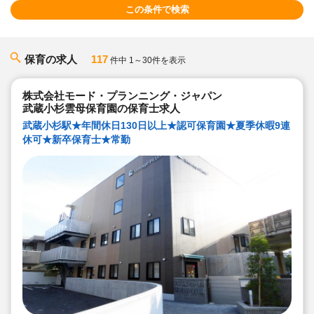
この条件で検索
保育の求人
117
件中 1～30件を表示
株式会社モード・プランニング・ジャパン
武蔵小杉雲母保育園の保育士求人
武蔵小杉駅★年間休日130日以上★認可保育園★夏季休暇9連
休可★新卒保育士★常勤