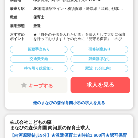
最寄り駅
JR湘南新宿ライン・横須賀線・埼京線「武蔵小杉駅」
徒歩1分
職種
保育士
雇用形態
派遣
おすすめ
★「自分の子供を入れたい園」を法人として大切に保育
ポイント
を行っております！そのために「見守る保育」「のびの
び過ごせる施設設定」を軸に保育を行っている保育園で
す♪
皆勤手当あり
研修制度あり
★保育士専任のコンサルタントがあなたの派遣就業を安
心サポートいたします
交通費支給
残業ほぼなし
★武蔵小杉駅より徒歩1分の定員40名の認可保育園！
★時給1,600円の求人です！
持ち帰り残業無し
駅近（5分以内）
★勤務条件等相談可能です！
キララサポートで派遣就業する3つのメリット
・求人提案から就業後のサポートまで専任コンサルタン
求人を見る
キープする
トが細やかに対応します
・手当や福利厚生については当社独自のサービスもご用
意しています
・保育園も運営している会社だからこそ保育士目線に立
他のまなびの森保育園小杉の求人を見る
ったサポートに定評があります
勤務条件など、お気軽にご相談ください♪
株式会社こどもの森
まなびの森保育園 向河原の保育士求人
【向河原駅徒歩9分】★派遣保育士★時給1,600円★認可保育