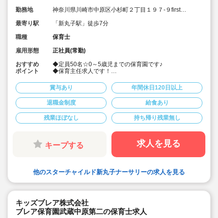
勤務地
神奈川県川崎市中原区小杉町２丁目１９７-９first
place kosugi 1階
最寄り駅
「新丸子駅」徒歩7分
職種
保育士
雇用形態
正社員(常勤)
おすすめ
◆定員50名☆0～5歳児までの保育園です♪
ポイント
◆保育主任求人です！
◆充実の研修制度あり◎社会人に必要なマインドの研修
や、わらべうた、おもちゃ製作などの研修など様々な研
賞与あり
年間休日120日以上
修に参加いただけます！（平日の勤務時間内に受講可
能）
退職金制度
給食あり
◆年間休日120日以上、サービス残業や持ち帰り業務は
禁止！プライベート両立できます♪
残業ほぼなし
持ち帰り残業無し
◆月給30.7万円以上！賞与実績3.0～3.9ヶ月(昨年実績3.6
か月)と株式会社の中でも高水準の給与！
◆書類作成はタブレット端末等を使用しています！職員
の負担を軽減しています♪
求人を見る
キープする
◆否定語、禁止語を極力使わない、前向きな言葉がけの
保育を行っています！
◆食育にも力を入れており、産地が明確な食材しか使用
しない給食を提供しています♪もちろん職員も食べる事が
他のスターチャイルド新丸子ナーサリーの求人を見る
出来ます♪
キッズブレア株式会社
ブレア保育園武蔵中原第二の保育士求人