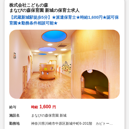
株式会社こどもの森
まなびの森保育園 新城の保育士求人
【武蔵新城駅徒歩5分】★派遣保育士★時給1,600円★認可保
育園★勤務条件相談可能★
1,600
給与
時給
円
施設名
まなびの森保育園 新城
勤務地
神奈川県川崎市中原区新城中町6-201階 カピトール
川崎I