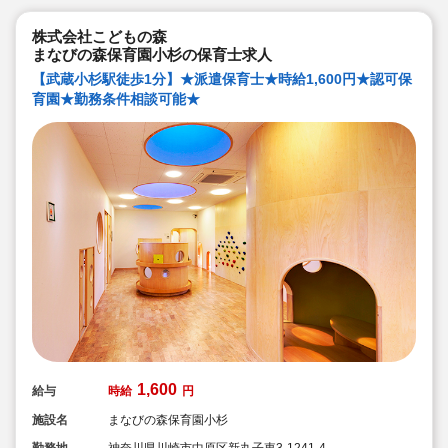
株式会社こどもの森
まなびの森保育園小杉の保育士求人
【武蔵小杉駅徒歩1分】★派遣保育士★時給1,600円★認可保
育園★勤務条件相談可能★
1,600
給与
時給
円
施設名
まなびの森保育園小杉
勤務地
神奈川県川崎市中原区新丸子東3-1241-4