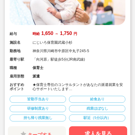
1,650
1,750
給与
時給
～
円
施設名
にじいろ保育園武蔵小杉
勤務地
神奈川県川崎市中原区中丸子245-5
最寄り駅
「向河原」駅徒歩5分(JR南武線)
職種
保育士
雇用形態
派遣
おすすめ
★保育士専任のコンサルタントがあなたの派遣就業を安
ポイント
心サポートいたします
★向河原駅より徒歩5分、武蔵小杉駅より徒歩8分の認可
保育園です
皆勤手当あり
給食あり
★時給1,650円～1,750円の求人です
★４月スタートOK！
研修制度あり
残業ほぼなし
持ち帰り残業無し
駅近（5分以内）
求人を見る
キープする