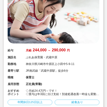
244,000
290,000
給与
月給
～
円
施設名
ぶれあ保育園・武蔵中原
勤務地
神奈川県川崎市中原区上小田中5-9-11
最寄り駅
JR南武線「武蔵中原駅」徒歩6分
職種
保育士
雇用形態
正社員(常勤)
おすすめ
◇月給24.4万円～です！
ポイント
◇賞与は年3回に分け支給！別途処遇改善一時金も変動し
ますが支給です！
◇ネイルOK・髪色自由！
年間休日125日以上
給食あり
◇年間休日126日とプライベート充実！