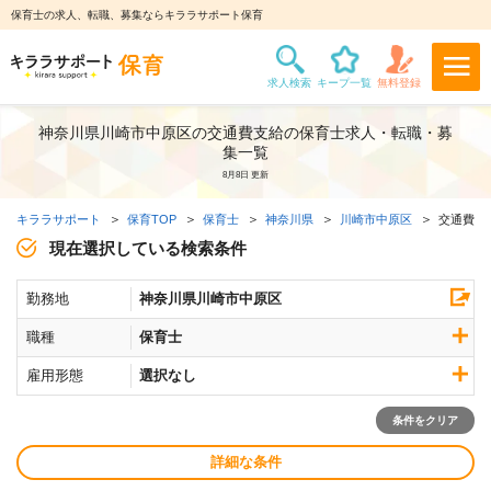
保育士の求人、転職、募集ならキララサポート保育
神奈川県川崎市中原区の交通費支給の保育士求人・転職・募
集一覧
8月8日 更新
キララサポート
保育TOP
保育士
神奈川県
川崎市中原区
交通費支
現在選択している検索条件
勤務地
神奈川県川崎市中原区
職種
保育士
雇用形態
選択なし
条件をクリア
詳細な条件