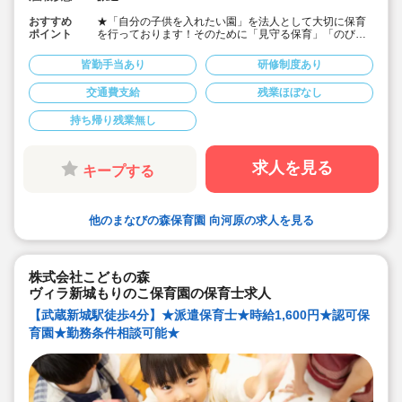
おすすめ
★「自分の子供を入れたい園」を法人として大切に保育
ポイント
を行っております！そのために「見守る保育」「のびの
び過ごせる施設設定」を軸に保育を行っている保育園で
す♪
皆勤手当あり
研修制度あり
★保育士専任のコンサルタントがあなたの派遣就業を安
心サポートいたします
交通費支給
残業ほぼなし
★向河原駅より徒歩9分・定員70名の認可保育園！
★時給1,600円の求人です！
持ち帰り残業無し
★勤務条件等相談可能です！
キララサポートで派遣就業する3つのメリット
・求人提案から就業後のサポートまで専任コンサルタン
求人を見る
キープする
トが細やかに対応します
・手当や福利厚生については当社独自のサービスもご用
意しています
・保育園も運営している会社だからこそ保育士目線に立
他のまなびの森保育園 向河原の求人を見る
ったサポートに定評があります
勤務条件など、お気軽にご相談ください♪
株式会社こどもの森
ヴィラ新城もりのこ保育園の保育士求人
【武蔵新城駅徒歩4分】★派遣保育士★時給1,600円★認可保
育園★勤務条件相談可能★