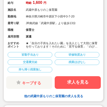
1,600
給与
時給
円
施設名
武蔵中原もりのこ保育園
勤務地
神奈川県川崎市中原区下小田中3-7-20
最寄り駅
JR南武線「武蔵中原駅」より徒歩13分
職種
保育士
雇用形態
派遣
おすすめ
★「自分の子供を入れたい園」を法人として大切に保育
ポイント
を行っております！そのために「見守る保育」「のびの
び過ごせる施設設定」を軸に保育を行っている保育園で
す♪
皆勤手当あり
研修制度あり
★保育士専任のコンサルタントがあなたの派遣就業を安
心サポートいたします
交通費支給
残業ほぼなし
★武蔵中原駅より徒歩13分の定員90名の認可保育園！
★時給1,600円の求人です！
持ち帰り残業無し
★勤務条件等相談可能です！
キララサポートで派遣就業する3つのメリット
・求人提案から就業後のサポートまで専任コンサルタン
求人を見る
キープする
トが細やかに対応します
・手当や福利厚生については当社独自のサービスもご用
意しています
・保育園も運営している会社だからこそ保育士目線に立
他の武蔵中原もりのこ保育園の求人を見る
ったサポートに定評があります
勤務条件など、お気軽にご相談ください♪