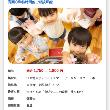
育園◇勤務時間他ご相談可能
1,750
1,800
給与
時給
～
円
施設名
江東湾岸サテライトスマートナーサリースクール 本園
テニスの森キャンパス
勤務地
東京都江東区有明1-5-22
最寄り駅
ゆりかもめ「有明テニスの森駅」徒歩18分
職種
保育士
雇用形態
派遣