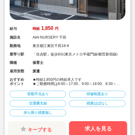
1,850
給与
時給
円
施設名
AIAI NURSERY 千田
勤務地
東京都江東区千田18-8
最寄り駅
「住吉駅」徒歩8分(東京メトロ半蔵門線/都営新宿線)
職種
保育士
雇用形態
派遣
おすすめ
★時給1,850円の時給求人です
ポイント
★ご勤務時間は8:00～17:00、9:00～18:00、8:30～
17:30 など週5日程度、平日8時間程度ご勤務できる方
歓迎です
皆勤手当あり
研修制度あり
★早番、遅番で勤務したいなど。時間帯は柔軟にご相談
ください
交通費支給
残業ほぼなし
★派遣スタッフの受け入れに慣れている園になりますの
で安心です
持ち帰り残業無し
★保育士専任のコンサルタントがあなたの派遣就業を安
心サポートいたします
★英語は遊びを通して専任講師が年齢に応じて対応して
います。異文化にふれることで社会性や国際理解を深め
求人を見る
キープする
ています
★食育プログラムとして、食糧生産から消費までの過程