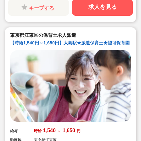
■JR総武線「亀戸駅」徒歩13分！認可保育園の求人で
す。
求人を見る
キープする
東京都江東区の保育士求人派遣
【時給1,540円～1,650円】大島駅★派遣保育士★認可保育園
1,540
1,650
給与
時給
～
円
勤務地
東京都江東区