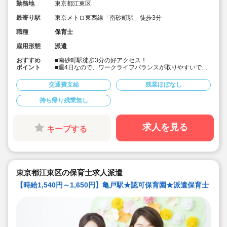
勤務地
東京都江東区
最寄り駅
東京メトロ東西線「南砂町駅」徒歩3分
職種
保育士
雇用形態
派遣
おすすめ
■南砂町駅徒歩3分の好アクセス！
ポイント
■週4日なので、ワークライフバランスが取りやすいで
す！
■時給1,800円（別途交通費）！
交通費支給
残業ほぼなし
■就業時間の相談も可能です！
■社会保険完備、皆勤手当制度あり！
持ち帰り残業無し
■福利厚生サービスもあります！
求人を見る
キープする
東京都江東区の保育士求人派遣
【時給1,540円～1,650円】亀戸駅★認可保育園★派遣保育士