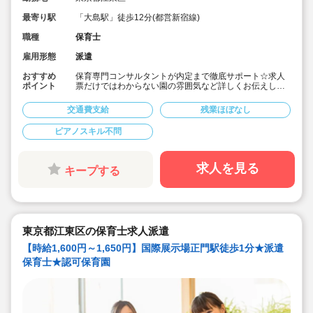
最寄り駅
「大島駅」徒歩12分(都営新宿線)
職種
保育士
雇用形態
派遣
おすすめ
保育専門コンサルタントが内定まで徹底サポート☆求人
ポイント
票だけではわからない園の雰囲気など詳しくお伝えしま
す！
■毎年キララサポートからご紹介させていただいている法
交通費支給
残業ほぼなし
人なんで安心して就業できます♪
■定員69名の中規模保育園です。
ピアノスキル不問
■担任サポート業務と担任業務と選択可。
■大手株式会社運営の保育園です。
■都営新宿線「大島駅」徒歩12分の認可保育園です。
求人を見る
キープする
東京都江東区の保育士求人派遣
【時給1,600円～1,650円】国際展示場正門駅徒歩1分★派遣
保育士★認可保育園