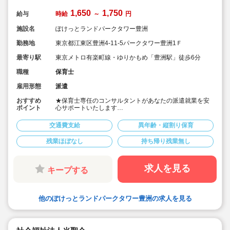
1,650
1,750
給与
時給
～
円
施設名
ぽけっとランドパークタワー豊洲
勤務地
東京都江東区豊洲4-11-5パークタワー豊洲1Ｆ
最寄り駅
東京メトロ有楽町線・ゆりかもめ「豊洲駅」徒歩6分
職種
保育士
雇用形態
派遣
おすすめ
★保育士専任のコンサルタントがあなたの派遣就業を安
ポイント
心サポートいたします
★東京メトロ有楽町線・ゆりかもめ「豊洲駅」徒歩6分の
認証保育園です
交通費支給
異年齢・縦割り保育
★時給1,650円～1,750円の求人です
★週30時間以上の勤務できる方を募集しております
残業ほぼなし
持ち帰り残業無し
求人を見る
キープする
他のぽけっとランドパークタワー豊洲の求人を見る