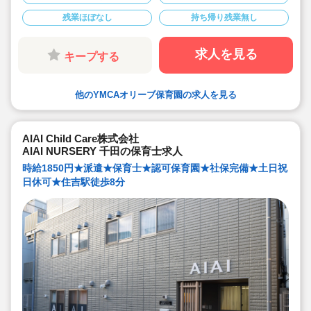
■時給1,750円～1,800円の求人です。
■9時～15時(時短勤務)や週3日以上の勤務も条件に応じて
残業ほぼなし
持ち帰り残業無し
ご相談できます。お気軽にお問い合わせください。
求人を見る
キープする
他のYMCAオリーブ保育園の求人を見る
AIAI Child Care株式会社
AIAI NURSERY 千田の保育士求人
時給1850円★派遣★保育士★認可保育園★社保完備★土日祝
日休可★住吉駅徒歩8分