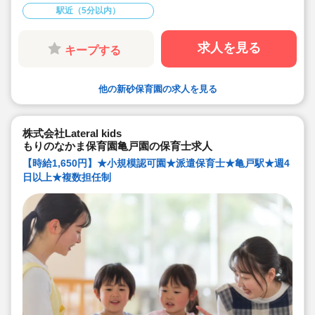
◇8:00～18:00の間で実働6時間か7時間でご相談可能！
駅近（5分以内）
◇土曜日も週1回程度出勤いただける方を優先いたしま
す。平日に振替休日の取得が可能でプライベートとのバ
ランスも取りやすい♪
◇新卒、未経験、業務経験あり、いずれの方もご応募可
求人を見る
キープする
能です！
◇20代～50代まで幅広い年齢層の方が活躍中です！
他の新砂保育園の求人を見る
株式会社Lateral kids
もりのなかま保育園亀戸園の保育士求人
【時給1,650円】★小規模認可園★派遣保育士★亀戸駅★週4
日以上★複数担任制