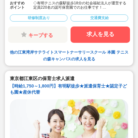
おすすめ
◇有明テニスの森駅徒歩18分の社会福祉法人が運営する
ポイント
定員220名の認可保育園でのお仕事です！
◇時給1,750円～1,800円（交通費は別途支給）☆
◇皆勤手当/月の支給あり（規定あり）☆
研修制度あり
交通費支給
◇研修、サポート体制も整っています！
求人を見る
キープする
他の江東湾岸サテライトスマートナーサリースクール 本園 テニス
の森キャンパスの求人を見る
東京都江東区の保育士求人派遣
【時給1,750～1,800円】有明駅徒歩★派遣保育士★認定子ど
も園★産休代替