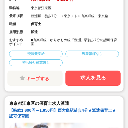
勤務地
東京都江東区
最寄り駅
豊洲駅 徒歩7分 （東京メトロ有楽町線・東京臨海
新交通臨海線）
職種
保育士
雇用形態
派遣
おすすめ
■有楽町線・ゆりかもめ線「豊洲」駅徒歩7分の認可保育
ポイント
園
■大型ショッピングモールすぐの保育園です。
■子ども主体の保育、のびのびと保育したい保育士さんに
交通費支給
残業ほぼなし
オススメです。
■時給1,600円～1,650円、乳児クラス補助のお仕事で
持ち帰り残業無し
す。
■保育士専任のコンサルタントがあなたの派遣就業を安心
サポートいたします
求人を見る
キープする
東京都江東区の保育士求人派遣
【時給1,600円～1,650円】西大島駅徒歩4分★派遣保育士★
認可保育園