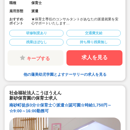
職種
保育士
雇用形態
派遣
おすすめ
★保育士専任のコンサルタントがあなたの派遣就業を安
ポイント
心サポートいたします
★東京メトロ有楽町線・ゆりかもめ「豊洲駅」より徒
歩！
研修制度あり
交通費支給
★時給1,800円、別途交通費支給！
★時間固定OK！
残業ほぼなし
持ち帰り残業無し
★土日祝休みなのでワークライフバランスも取りやすい
です！
求人を見る
キープする
他の蓮美幼児学園とよすナーサリーの求人を見る
社会福祉法人こうほうえん
新砂保育園の保育士求人
南砂町徒歩3分☆保育士◇派遣☆認可園☆時給1,750円～
☆9:00～16:00勤務可