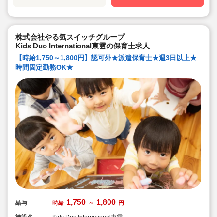
株式会社やる気スイッチグループ
Kids Duo International東雲の保育士求人
【時給1,750～1,800円】認可外★派遣保育士★週3日以上★
時間固定勤務OK★
1,750
1,800
給与
時給
～
円