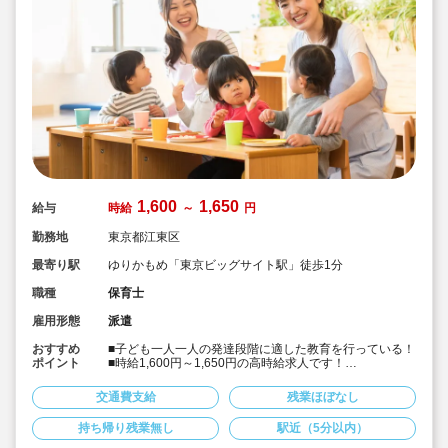
1,600
1,650
給与
時給
～
円
勤務地
東京都江東区
最寄り駅
ゆりかもめ「東京ビッグサイト駅」徒歩1分
職種
保育士
雇用形態
派遣
おすすめ
■子ども一人一人の発達段階に適した教育を行っている！
ポイント
■時給1,600円～1,650円の高時給求人です！
■教育熱心な職員がたくさんいる保育園です！
■自主性を鍛え、学びを深めた教育を行っている！
交通費支給
残業ほぼなし
■国際展示場正門駅から徒歩1分の認可保育園です。駅チ
カで通いやすい！
持ち帰り残業無し
駅近（5分以内）
■保育士専任のコンサルタントがあなたの派遣就業を安心
サポートいたします