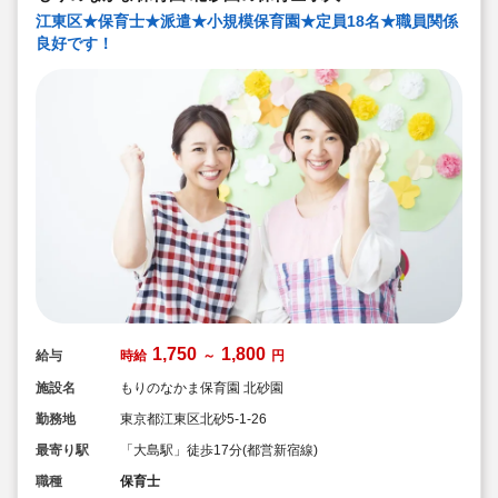
江東区★保育士★派遣★小規模保育園★定員18名★職員関係
良好です！
1,750
1,800
給与
時給
～
円
施設名
もりのなかま保育園 北砂園
勤務地
東京都江東区北砂5-1-26
最寄り駅
「大島駅」徒歩17分(都営新宿線)
職種
保育士