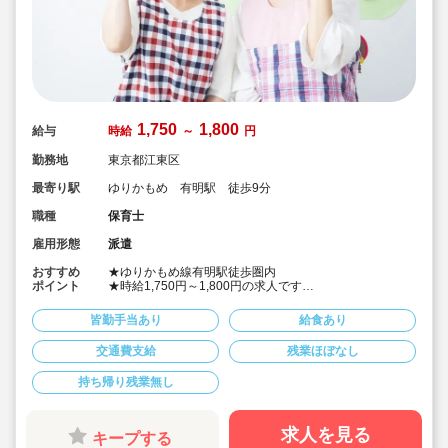
1,750
1,800
給与
時給
～
円
勤務地
東京都江東区
最寄り駅
ゆりかもめ 有明駅 徒歩9分
職種
保育士
雇用形態
派遣
おすすめ
★ゆりかもめ線有明駅徒歩圏内
ポイント
★時給1,750円～1,800円の求人です
★大学付属の認定こども園での勤務です！
★弊社は自社保育園も運営♪保育士求人に特化していま
皆勤手当あり
給食あり
す！
★職員給食も提供あるので、お昼の準備は不要です！
交通費支給
残業ほぼなし
持ち帰り残業無し
求人を見る
キープする