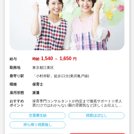
1,540
1,650
給与
時給
～
円
勤務地
東京都江東区
最寄り駅
「小村井駅」徒歩11分(東武亀戸線)
職種
保育士
雇用形態
派遣
おすすめ
保育専門コンサルタントが内定まで徹底サポート☆求人
ポイント
票だけではわからない園の雰囲気など詳しくお伝えしま
す！
■毎年キララサポートからご紹介させていただいている法
交通費支給
残業ほぼなし
人なんで安心して就業できます♪
■定員79名の中規模保育園です。
持ち帰り残業無し
■担任サポート業務と担任業務と選択可。
■大手株式会社運営の保育園です。