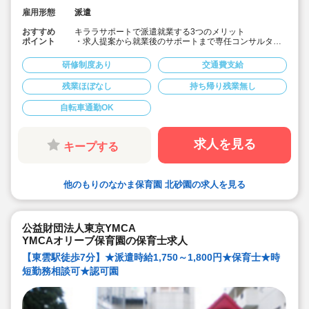
雇用形態
派遣
おすすめ
キララサポートで派遣就業する3つのメリット
ポイント
・求人提案から就業後のサポートまで専任コンサルタン
トが細やかに対応します♪
・手当や福利厚生については当社独自のサービスもご用
研修制度あり
交通費支給
意しています♪
・保育園も運営している会社だからこそ保育士目線に立
残業ほぼなし
持ち帰り残業無し
ったサポートに定評があります勤務条件など、お気軽に
ご相談ください♪
自転車通勤OK
☆キララサポートはお仕事探しから入職後のフォローま
でしっかりサポートいたします☆
求人を見る
キープする
他のもりのなかま保育園 北砂園の求人を見る
公益財団法人東京YMCA
YMCAオリーブ保育園の保育士求人
【東雲駅徒歩7分】★派遣時給1,750～1,800円★保育士★時
短勤務相談可★認可園