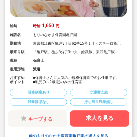
1,650
給与
時給
円
施設名
もりのなかま保育園亀戸園
勤務地
東京都江東区亀戸3丁目62番15号ミオカステーロ亀戸
Ⅱ101
最寄り駅
「亀戸駅」徒歩8分(JR中央・総武線、東武亀戸線)
職種
保育士
雇用形態
派遣
おすすめ
■保育士さんに人気の小規模保育園でのお仕事です。
ポイント
■乳児(0～2歳児)のみの保育園
■週4日以上勤務できる方を求めています
■早番・遅番かのうであれば時間固定も検討可
研修制度あり
交通費支給
残業ほぼなし
持ち帰り残業無し
求人を見る
キープする
他のもりのなかま保育園亀戸園の求人を見る