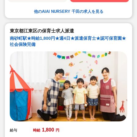
を体験することで、食や健康に対する興味を引き出して
います
他のAIAI NURSERY 千田の求人を見る
★60名定員など中規模園を中心に「もう一つの家」をコ
ンセプトに木のぬくもりを感じるような環境を提供して
います
★ICT技術を導入し、事務作業や午睡時の安全確認、保護
者の方とのやり取り等を効率化されています
東京都江東区の保育士求人派遣
★子どもたち一人一人と向き合った保育を実施していま
南砂町駅★時給1,800円★週4日★派遣保育士★認可保育園★
す
社会保険完備
1,800
給与
時給
円