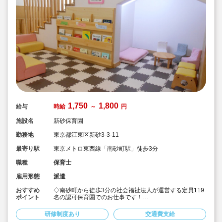
1,750
1,800
給与
時給
～
円
施設名
新砂保育園
勤務地
東京都江東区新砂3-3-11
最寄り駅
東京メトロ東西線「南砂町駅」徒歩3分
職種
保育士
雇用形態
派遣
おすすめ
◇南砂町から徒歩3分の社会福祉法人が運営する定員119
ポイント
名の認可保育園でのお仕事です！
◇自転車、バイクでの通勤もOK！
◇時給1,750円～1,800円（交通費は別途支給）☆
研修制度あり
交通費支給
◇皆勤手当/月の支給あり（規定あり）☆