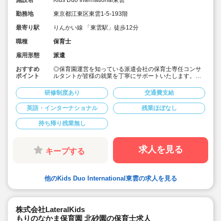
施設名
Kids Duo International東雲
勤務地
東京都江東区東雲1-5-193階
最寄り駅
りんかい線 「東雲駅」徒歩12分
職種
保育士
雇用形態
派遣
おすすめ
◎保育園運営を知っている派遣会社の保育士専任コンサ
ポイント
ルタントが皆様の就業を丁寧にサポートいたします。
◎週3日以上、時短も含めて働く条件は比較的柔軟に相談
可。
研修制度あり
交通費支給
◎時給1,750円～1,800円の求人です。
◎インターナショナルプレスクールへ派遣でいってみま
英語・インターナショナル
残業ほぼなし
せんか？英語が話せない方でも問題ありません。
持ち帰り残業無し
求人を見る
キープする
他のKids Duo International東雲の求人を見る
株式会社LateralKids
もりのなかま保育園 北砂園の保育士求人