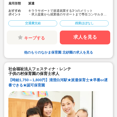
雇用形態
派遣
おすすめ
キララサポートで派遣就業する3つのメリット
ポイント
・求人提案から就業後のサポートまで専任コンサルタン
トが細やかに対応します♪
・手当や福利厚生については当社独自のサービスもご用
交通費支給
残業ほぼなし
意しています♪
・保育園も運営している会社だからこそ保育士目線に立
ったサポートに定評があります勤務条件など、お気軽に
ご相談ください♪
求人を見る
キープする
☆キララサポートはお仕事探しから入職後のフォローま
でしっかりサポートいたします☆
他のもりのなかま保育園 北砂園の求人を見る
社会福祉法人フェスティナ・レンテ
子供の村保育園の保育士求人
【時給1,750～1,800円】清澄白河駅★派遣保育士★早番or遅
番できる★認可保育園