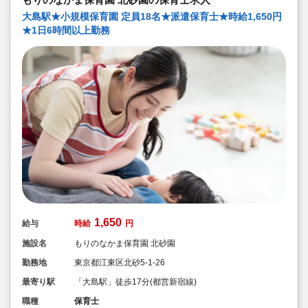
大島駅★小規模保育園 定員18名★派遣保育士★時給1,650円
★1日6時間以上勤務
1,650
給与
時給
円
施設名
もりのなかま保育園 北砂園
勤務地
東京都江東区北砂5-1-26
最寄り駅
「大島駅」徒歩17分(都営新宿線)
職種
保育士