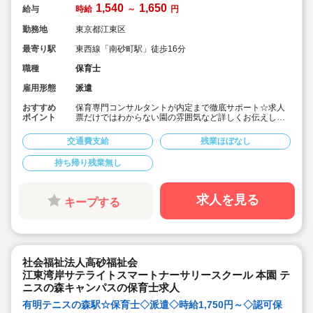
1,540
1,650
給与
時給
～
円
勤務地
東京都江東区
最寄り駅
東西線「南砂町駅」徒歩16分
職種
保育士
雇用形態
派遣
おすすめ
保育専門コンサルタントが内定まで徹底サポート☆求人
ポイント
票だけではわからない園の雰囲気など詳しくお伝えしま
す！
■毎年キララサポートからご紹介させていただいている法
交通費支給
残業ほぼなし
人なので安心して就業できます♪
■定員100名の保育園です。
持ち帰り残業無し
■担任サポート業務と担任業務と選択可。
■大手株式会社運営の保育園です。
■東西線「南砂町駅」徒歩16分の認可保育園です。
■保育士専任のコンサルタントがあなたの派遣就業を安心
求人を見る
キープする
サポートいたします
社会福祉法人高砂福祉会
江東湾岸サテライトスマートナーサリースクール 本園 テ
ニスの森キャンパスの保育士求人
有明テニスの森駅☆保育士◇派遣◇時給1,750円～◇認可保