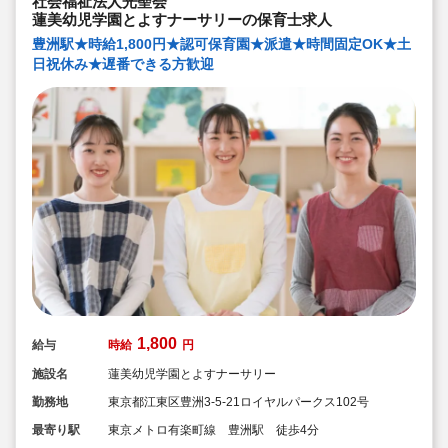
社会福祉法人光聖会
蓮美幼児学園とよすナーサリーの保育士求人
豊洲駅★時給1,800円★認可保育園★派遣★時間固定OK★土
日祝休み★遅番できる方歓迎
1,800
給与
時給
円
施設名
蓮美幼児学園とよすナーサリー
勤務地
東京都江東区豊洲3-5-21ロイヤルパークス102号
最寄り駅
東京メトロ有楽町線 豊洲駅 徒歩4分