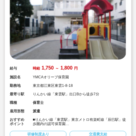
1,750
1,800
給与
時給
～
円
施設名
YMCAオリーブ保育園
勤務地
東京都江東区東雲1-8-18
最寄り駅
りんかい線「東雲駅」出口Bから徒歩7分
職種
保育士
雇用形態
派遣
おすすめ
■りんかい線「東雲駅」東京メトロ有楽町線「辰巳駅」徒
ポイント
歩圏内の認可保育園
■保育士専任のコンサルタントがあなたの派遣就業をサポ
ートいたします。
研修制度あり
交通費支給