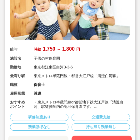
1,750
1,800
給与
時給
～
円
施設名
子供の村保育園
勤務地
東京都江東区白河3-3-6
最寄り駅
東京メトロ半蔵門線・都営大江戸線「清澄白河駅」徒
歩5分
職種
保育士
雇用形態
派遣
おすすめ
・東京メトロ半蔵門線or都営地下鉄大江戸線「清澄白
ポイント
河」駅徒歩圏内の認可保育園です。
・早番 or 遅番いずれかできる方の募集です。
・時給1,750円～1,800円の設定です。
研修制度あり
交通費支給
残業ほぼなし
持ち帰り残業無し