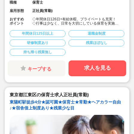
職種
保育士
雇用形態
正社員(常勤)
おすすめ
◇年間休日126日+有給休暇、プライベートも充実！
ポイント
◇行事は少なく、日常を大切にしている保育を実施
◇「子ども主体」「あわてず個性を伸ばす」保育を大切
にしています。
年間休日125日以上
退職金制度
◇産休・育休からの復帰（男性の育休実績あり）、時短
勤務実績多数で働きやすい職場です
研修制度あり
残業ほぼなし
◇ヘアカラーは自由。髪色の制限なし。
◇20代で経験少ない方もノビノビ働きやすい環境
持ち帰り残業無し
◇書き物のICT化も進めており持ち帰り業務/残業ほぼな
し。
◇残業した場合の代は1分単位で支給されます
◇子どもが自分の意志や感情を尊重され、自分で選択し
求人を見る
キープする
ていくことをあたたかく見守り、子どもが主体の保育を
実践
◇無垢の木を使った園舎。優しくぬくもりのあるおうち
のような保育園
◇職員も大切という法人の想いがある。質の高い保育に
は、職員にゆとりが必要という考えから行事は無理なく
東京都江東区の保育士求人正社員(常勤)
できる範囲で実施
◇在籍年数や保育経験に合わせた段階的な研修を年間総
東陽町駅徒歩4分★認可園★保育士★常勤★ヘアカラー自由
計110回以上実施。研修も参加しやすい職場環境です
♪★宿舎借上制度あり★残業少な目