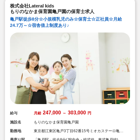
株式会社Lateral kids
もりのなかま保育園亀戸園の保育士求人
亀戸駅徒歩8分☆小規模乳児のみ☆保育士☆正社員☆月給
24.7万～☆宿舎借上制度あり♪
247,000
303,000
給与
月給
～
円
施設名
もりのなかま保育園亀戸園
勤務地
東京都江東区亀戸3丁目62番15号ミオカステーロ亀戸
Ⅱ101
最寄り駅
「亀戸駅」徒歩8分(JR中央・総武線、東武亀戸線)