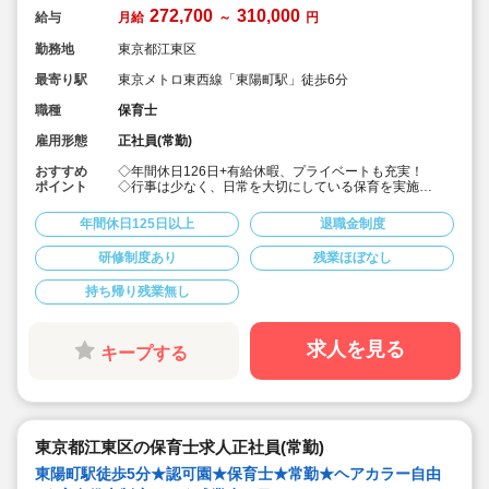
272,700
310,000
給与
月給
～
円
勤務地
東京都江東区
最寄り駅
東京メトロ東西線「東陽町駅」徒歩6分
職種
保育士
雇用形態
正社員(常勤)
おすすめ
◇年間休日126日+有給休暇、プライベートも充実！
ポイント
◇行事は少なく、日常を大切にしている保育を実施
◇「子ども主体」「あわてず個性を伸ばす」保育を大切
にしています。
年間休日125日以上
退職金制度
◇産休・育休からの復帰（男性の育休実績あり）、時短
勤務実績多数で働きやすい職場です
研修制度あり
残業ほぼなし
◇ヘアカラーは自由。髪色の制限なし。
◇20代で経験少ない方もノビノビ働きやすい環境
持ち帰り残業無し
◇書き物のICT化も進めており持ち帰り業務/残業ほぼな
し。
◇残業した場合の代は1分単位で支給されます
◇子どもが自分の意志や感情を尊重され、自分で選択し
求人を見る
キープする
ていくことをあたたかく見守り、子どもが主体の保育を
実践
◇無垢の木を使った園舎。優しくぬくもりのあるおうち
のような保育園
◇職員も大切という法人の想いがある。質の高い保育に
は、職員にゆとりが必要という考えから行事は無理なく
東京都江東区の保育士求人正社員(常勤)
できる範囲で実施
◇在籍年数や保育経験に合わせた段階的な研修を年間総
東陽町駅徒歩5分★認可園★保育士★常勤★ヘアカラー自由
計110回以上実施。研修も参加しやすい職場環境です