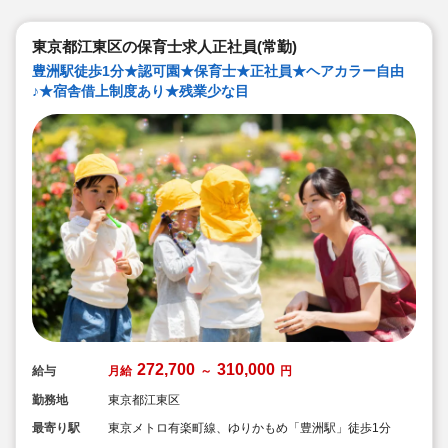
東京都江東区の保育士求人正社員(常勤)
豊洲駅徒歩1分★認可園★保育士★正社員★ヘアカラー自由
♪★宿舎借上制度あり★残業少な目
272,700
310,000
給与
月給
～
円
勤務地
東京都江東区
最寄り駅
東京メトロ有楽町線、ゆりかもめ「豊洲駅」徒歩1分