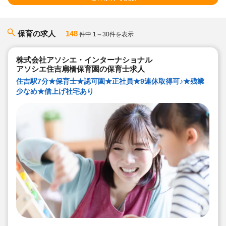
保育の求人
148
件中 1～30件を表示
株式会社アソシエ・インターナショナル
アソシエ住吉扇橋保育園の保育士求人
住吉駅7分★保育士★認可園★正社員★9連休取得可♪★残業
少なめ★借上げ社宅あり