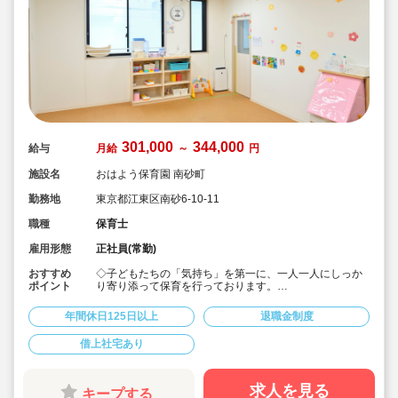
301,000
344,000
給与
月給
～
円
施設名
おはよう保育園 南砂町
勤務地
東京都江東区南砂6-10-11
職種
保育士
雇用形態
正社員(常勤)
おすすめ
◇子どもたちの「気持ち」を第一に、一人一人にしっか
ポイント
り寄り添って保育を行っております。
◇月給30.1万円～の好待遇♪
◇借上社宅制度あり！
年間休日125日以上
退職金制度
◇年間休日125日程度、誕生日休暇・夏季休暇等もああ
りプライベートも充実！
借上社宅あり
◇退職金制度等福利厚生充実♪長く働く為のサポート整っ
てます♪
求人を見る
キープする