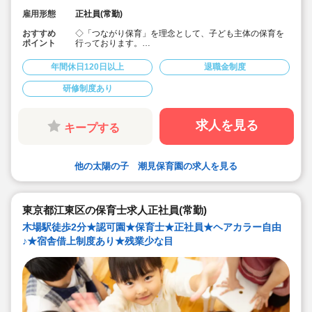
雇用形態
正社員(常勤)
おすすめ
◇「つながり保育」を理念として、子ども主体の保育を
ポイント
行っております。
◇宿舎借上げ制度活用OK！初期費用・引っ越し費用補助
あり♪
年間休日120日以上
退職金制度
◇残業ゼロ推進 / 持ち帰り残業禁止 / 残業代は1分単位で
支給！
研修制度あり
◇年間休日123日から / プライベートも充実 / 12連休取得
実績有！
◇多彩なキャリアアップ研修 / 年間100以上実施 / 充実し
たバックアップ！
求人を見る
キープする
他の太陽の子 潮見保育園の求人を見る
東京都江東区の保育士求人正社員(常勤)
木場駅徒歩2分★認可園★保育士★正社員★ヘアカラー自由
♪★宿舎借上制度あり★残業少な目