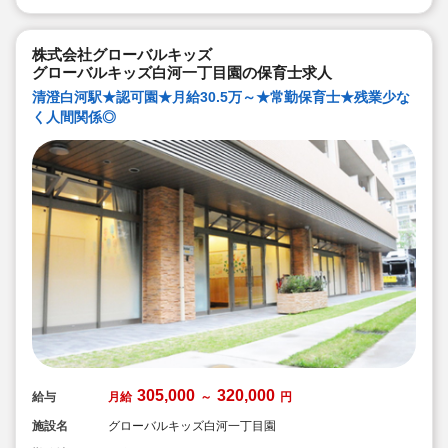
のような保育園
◇職員も大切という法人の想いがある。質の高い保育に
は、職員にゆとりが必要という考えから行事は無理なく
株式会社グローバルキッズ
できる範囲で実施
◇在籍年数や保育経験に合わせた段階的な研修を年間総
グローバルキッズ白河一丁目園の保育士求人
計110回以上実施。研修も参加しやすい職場環境です
清澄白河駅★認可園★月給30.5万～★常勤保育士★残業少な
く人間関係◎
305,000
320,000
給与
月給
～
円
施設名
グローバルキッズ白河一丁目園