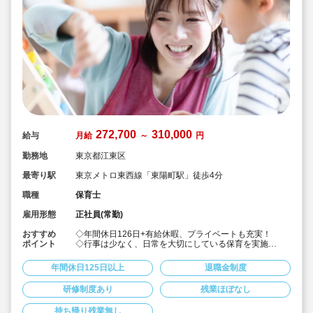
272,700
310,000
給与
月給
～
円
勤務地
東京都江東区
最寄り駅
東京メトロ東西線「東陽町駅」徒歩4分
職種
保育士
雇用形態
正社員(常勤)
おすすめ
◇年間休日126日+有給休暇、プライベートも充実！
ポイント
◇行事は少なく、日常を大切にしている保育を実施
◇「子ども主体」「あわてず個性を伸ばす」保育を大切
にしています。
年間休日125日以上
退職金制度
◇産休・育休からの復帰（男性の育休実績あり）、時短
勤務実績多数で働きやすい職場です
研修制度あり
残業ほぼなし
◇ヘアカラーは自由。髪色の制限なし。
◇20代で経験少ない方もノビノビ働きやすい環境
持ち帰り残業無し
◇書き物のICT化も進めており持ち帰り業務/残業ほぼな