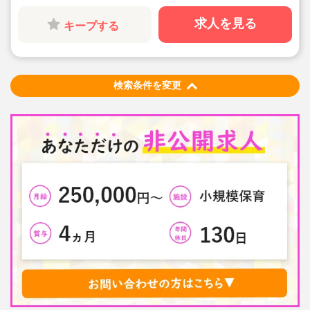
◇残業した場合の代は1分単位で支給されます
◇子どもが自分の意志や感情を尊重され、自分で選択し
求人を見る
キープする
ていくことをあたたかく見守り、子どもが主体の保育を
実践
◇無垢の木を使った園舎。優しくぬくもりのあるおうち
のような保育園
◇職員も大切という法人の想いがある。質の高い保育に
は、職員にゆとりが必要という考えから行事は無理なく
検索条件を変更
できる範囲で実施
◇在籍年数や保育経験に合わせた段階的な研修を年間総
計110回以上実施。研修も参加しやすい職場環境です