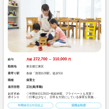
272,700
310,000
給与
月給
～
円
勤務地
東京都江東区
最寄り駅
各線「清澄白河駅」徒歩5分
職種
保育士
雇用形態
正社員(常勤)
おすすめ
◇年間休日126日+有給休暇、プライベートも充実！
ポイント
◇行事は少なく、日常を大切にしている保育を実施
◇「子ども主体」「あわてず個性を伸ばす」保育を大切
にしています。
年間休日125日以上
退職金制度
◇産休・育休からの復帰（男性の育休実績あり）、時短