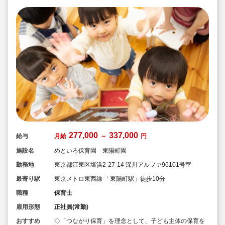
277,000
337,000
給与
月給
～
円
施設名
めといろ保育園 東陽町園
勤務地
東京都江東区塩浜2-27-14 深川アルファ96101号室
最寄り駅
東京メトロ東西線 「東陽町駅」徒歩10分
職種
保育士
雇用形態
正社員(常勤)
おすすめ
◇「つながり保育」を理念として、子ども主体の保育を