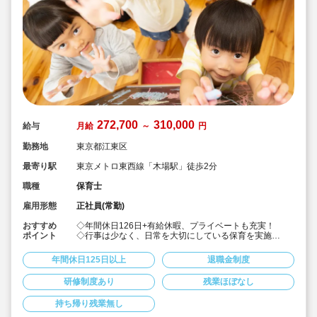
272,700
310,000
給与
月給
～
円
勤務地
東京都江東区
最寄り駅
東京メトロ東西線「木場駅」徒歩2分
職種
保育士
雇用形態
正社員(常勤)
おすすめ
◇年間休日126日+有給休暇、プライベートも充実！
ポイント
◇行事は少なく、日常を大切にしている保育を実施
◇「子ども主体」「あわてず個性を伸ばす」保育を大切
にしています。
年間休日125日以上
退職金制度
◇産休・育休からの復帰（男性の育休実績あり）、時短
勤務実績多数で働きやすい職場です
研修制度あり
残業ほぼなし
◇ヘアカラーは自由。髪色の制限なし。
◇20代で経験少ない方もノビノビ働きやすい環境
持ち帰り残業無し
◇書き物のICT化も進めており持ち帰り業務/残業ほぼな
し。