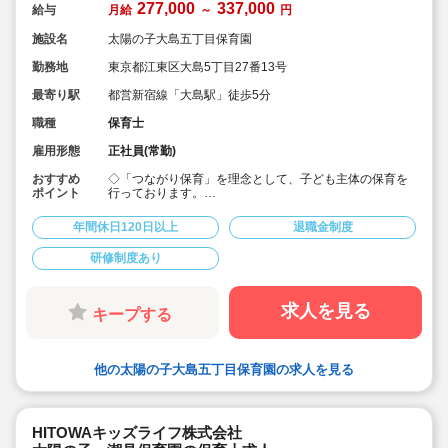
277,000
337,000
給与
月給
～
円
施設名
太陽の子大島五丁目保育園
勤務地
東京都江東区大島5丁目27番13号
最寄り駅
都営新宿線「大島駅」徒歩5分
職種
保育士
雇用形態
正社員(常勤)
おすすめ
◇「つながり保育」を理念として、子ども主体の保育を
ポイント
行っております。
◇宿舎借上げ制度活用OK！初期費用・引っ越し費用補助
あり♪
年間休日120日以上
退職金制度
◇残業ゼロ推進 / 持ち帰り残業禁止 / 残業代は1分単位で
支給！
研修制度あり
◇年間休日123日から / プライベートも充実 / 12連休取得
実績有！
◇多彩なキャリアアップ研修 / 年間100以上実施 / 充実し
たバックアップ！
求人を見る
キープする
他の太陽の子大島五丁目保育園の求人を見る
HITOWAキッズライフ株式会社