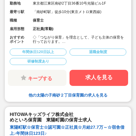
勤務地
東京都江東区南砂2丁目36番10号光陽ビル1F
最寄り駅
「南砂町駅」徒歩10分(東京メトロ東西線)
職種
保育士
雇用形態
正社員(常勤)
おすすめ
◇「つながり保育」を理念として、子ども主体の保育を
ポイント
行っております。
◇宿舎借上げ制度活用OK！初期費用・引っ越し費用補助
あり♪
年間休日120日以上
退職金制度
◇残業ゼロ推進 / 持ち帰り残業禁止 / 残業代は1分単位で
支給！
研修制度あり
◇年間休日123日から / プライベートも充実 / 12連休取得
実績有！
◇多彩なキャリアアップ研修 / 年間100以上実施 / 充実し
たバックアップ！
求人を見る
キープする
他の太陽の子南砂２丁目保育園の求人を見る
HITOWAキッズライフ株式会社
めといろ保育園 東陽町園の保育士求人
東陽町駅☆保育士☆認可園☆正社員☆月給27.7万～☆宿舎借
上♪年間休日123日♪