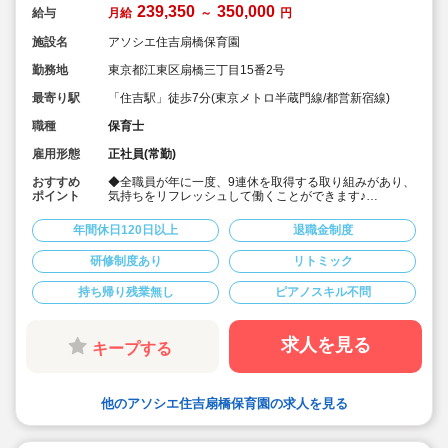
239,350
350,000
給与
月給
～
円
施設名
アソシエ住吉扇橋保育園
勤務地
東京都江東区扇橋三丁目15番2号
最寄り駅
「住吉駅」徒歩7分(東京メトロ半蔵門線/都営新宿線)
職種
保育士
雇用形態
正社員(常勤)
おすすめ
◆全職員が年に一度、9連休を取得する取り組みがあり、
ポイント
気持ちをリフレッシュして働くことができます♪
◆新卒・未経験歓迎！
◆月給239,350円〜350,000円/既卒は経験・スキルを考
年間休日120日以上
退職金制度
慮して加算♪
◆賞与年2回＋決算賞与！（前年度実績）
研修制度あり
リトミック
◆年間休日数122日/週休2日制
◆土曜出勤時の振休取得率100%！
持ち帰り残業無し
ピアノスキル不問
◆借上げ社宅制度あり♪
◆残業は月平均5時間(15分/日程度)と少なめです
◆充実した研修制度あり！「あそび研修」や豊富な内部
研修、外部研修は業務時間内に受講可能
求人を見る
キープする
◆ICTの導入で業務を効率化しています(コドモンなど) 持
ち帰り仕事・サービス残業はありません！
◆「子どもたちが未来に夢を持つこと」を目標に、いつ
か自立した一人の大人になる子どもたちの「根っこ」を
他のアソシエ住吉扇橋保育園の求人を見る
大切に育てます。