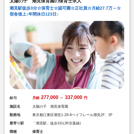
太陽の子 潮見保育園の保育士求人
潮見駅徒歩3分☆保育士☆認可園☆正社員☆月給27.7万～☆
宿舎借上♪年間休日123日♪
277,000
337,000
給与
月給
～
円
施設名
太陽の子 潮見保育園
勤務地
東京都江東区潮見1-28‐8ベイフレール潮見2F、3F
最寄り駅
「潮見駅」徒歩3分(JR京葉線)
職種
保育士