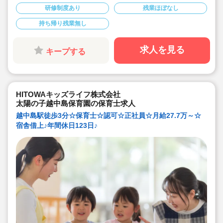
勤務実績多数で働きやすい職場です
研修制度あり
残業ほぼなし
◇ヘアカラーは自由。髪色の制限なし。
◇20代で経験少ない方もノビノビ働きやすい環境
持ち帰り残業無し
◇書き物のICT化も進めており持ち帰り業務/残業ほぼな
し。
◇残業した場合の代は1分単位で支給されます
◇子どもが自分の意志や感情を尊重され、自分で選択し
求人を見る
キープする
ていくことをあたたかく見守り、子どもが主体の保育を
実践
◇無垢の木を使った園舎。優しくぬくもりのあるおうち
のような保育園
◇職員も大切という法人の想いがある。質の高い保育に
は、職員にゆとりが必要という考えから行事は無理なく
HITOWAキッズライフ株式会社
できる範囲で実施
◇在籍年数や保育経験に合わせた段階的な研修を年間総
太陽の子越中島保育園の保育士求人
計110回以上実施。研修も参加しやすい職場環境です
越中島駅徒歩3分☆保育士☆認可☆正社員☆月給27.7万～☆
宿舎借上♪年間休日123日♪