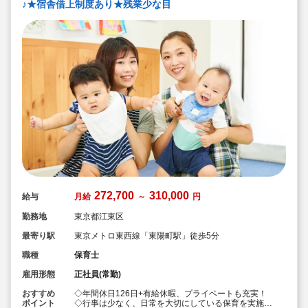
♪★宿舎借上制度あり★残業少な目
272,700
310,000
給与
月給
～
円
勤務地
東京都江東区
最寄り駅
東京メトロ東西線「東陽町駅」徒歩5分
職種
保育士
雇用形態
正社員(常勤)
おすすめ
◇年間休日126日+有給休暇、プライベートも充実！
ポイント
◇行事は少なく、日常を大切にしている保育を実施