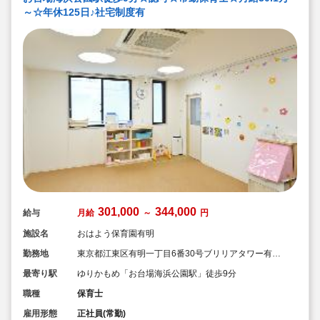
～☆年休125日♪社宅制度有
301,000
344,000
給与
月給
～
円
施設名
おはよう保育園有明
勤務地
東京都江東区有明一丁目6番30号ブリリアタワー有明
ミッドクロス2階
最寄り駅
ゆりかもめ「お台場海浜公園駅」徒歩9分
職種
保育士
雇用形態
正社員(常勤)