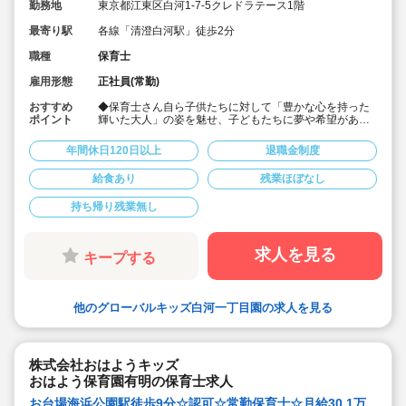
勤務地
東京都江東区白河1-7-5クレドラテース1階
最寄り駅
各線「清澄白河駅」徒歩2分
職種
保育士
雇用形態
正社員(常勤)
おすすめ
◆保育士さん自ら子供たちに対して「豊かな心を持った
ポイント
輝いた大人」の姿を魅せ、子どもたちに夢や希望がある
ことを伝えてます◎
◆年間休日125日以上！
年間休日120日以上
退職金制度
◆子育て期間中は時短勤務OK
◆半日有給OKで子育て中の方も働きやすい環境です
給食あり
残業ほぼなし
◆会社独自の休暇制度がありますので、独身、既婚者問
わずノビノビと働きやすい環境です。
持ち帰り残業無し
◆宿舎借上げ制度利用可能です！
◆職員間の人間関係を大事にしています。チーム保育で
新しい仲間も皆でサポート。新卒で不安な方、中途で馴
染めるか不安な方ブランク空けの方、別業種からのキャ
求人を見る
キープする
リアチェンジの方！どんな方でもチームでサポートしあ
いながら保育をする環境です
◆キャリアアップしていきたい方も大歓迎！挑戦したい
方は管理職などキャリアアップを通して収入アップも可
他のグローバルキッズ白河一丁目園の求人を見る
能です！
◆研修制度充実！未経験やブランクのある方でも安心し
て勤務いただけます。
◆幅広い年齢層の職員がいるため働きやすい就業環境で
す！
株式会社おはようキッズ
◆充実の福利厚生、海外研修など腰を据え長く勤務でき
おはよう保育園有明の保育士求人
成長し続けられる環境が整っています。
お台場海浜公園駅徒歩9分☆認可☆常勤保育士☆月給30.1万