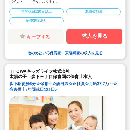
ポイント
行っております。
◇宿舎借上げ制度活用OK！初期費用・引っ越し費用補助
あり♪
年間休日120日以上
退職金制度
◇残業ゼロ推進 / 持ち帰り残業禁止 / 残業代は1分単位で
支給！
研修制度あり
◇年間休日123日から / プライベートも充実 / 12連休取得
実績有！
◇多彩なキャリアアップ研修 / 年間100以上実施 / 充実し
たバックアップ！
求人を見る
キープする
他のめといろ保育園 東陽町園の求人を見る
HITOWAキッズライフ株式会社
太陽の子 森下三丁目保育園の保育士求人
森下駅徒歩6分☆保育士☆認可園☆正社員☆月給27.7万～☆
宿舎借上♪年間休日123日♪