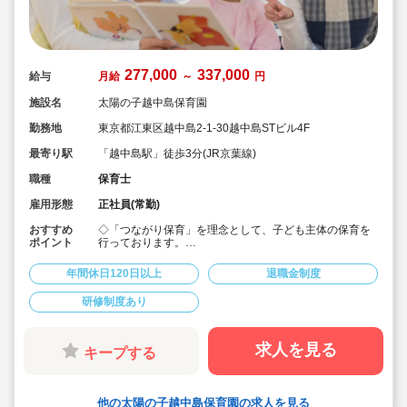
277,000
337,000
給与
月給
～
円
施設名
太陽の子越中島保育園
勤務地
東京都江東区越中島2-1-30越中島STビル4F
最寄り駅
「越中島駅」徒歩3分(JR京葉線)
職種
保育士
雇用形態
正社員(常勤)
おすすめ
◇「つながり保育」を理念として、子ども主体の保育を
ポイント
行っております。
◇宿舎借上げ制度活用OK！初期費用・引っ越し費用補助
あり♪
年間休日120日以上
退職金制度
◇残業ゼロ推進 / 持ち帰り残業禁止 / 残業代は1分単位で
支給！
研修制度あり
◇年間休日123日から / プライベートも充実 / 12連休取得
実績有！
◇多彩なキャリアアップ研修 / 年間100以上実施 / 充実し
たバックアップ！
求人を見る
キープする
他の太陽の子越中島保育園の求人を見る