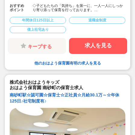
おすすめ
◇子どもたちの「気持ち」を第一に、一人一人にしっか
ポイント
り寄り添って保育を行っております。
◇月給30.1万円～の好待遇♪
◇借上社宅制度あり！
年間休日125日以上
退職金制度
◇年間休日125日程度、誕生日休暇・夏季休暇等もああ
りプライベートも充実！
借上社宅あり
◇退職金制度等福利厚生充実♪長く働く為のサポート整っ
てます♪
求人を見る
キープする
他のおはよう保育園有明の求人を見る
株式会社おはようキッズ
おはよう保育園 南砂町の保育士求人
南砂町駅☆認可園☆保育士☆正社員☆月給30.1万～☆年休
125日♪社宅制度有♪