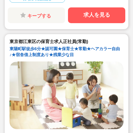
し。
◇残業した場合の代は1分単位で支給されます
◇子どもが自分の意志や感情を尊重され、自分で選択し
求人を見る
キープする
ていくことをあたたかく見守り、子どもが主体の保育を
実践
◇無垢の木を使った園舎。優しくぬくもりのあるおうち
のような保育園
◇職員も大切という法人の想いがある。質の高い保育に
は、職員にゆとりが必要という考えから行事は無理なく
東京都江東区の保育士求人正社員(常勤)
できる範囲で実施
◇在籍年数や保育経験に合わせた段階的な研修を年間総
東陽町駅徒歩6分★認可園★保育士★常勤★ヘアカラー自由
計110回以上実施。研修も参加しやすい職場環境です
♪★宿舎借上制度あり★残業少な目