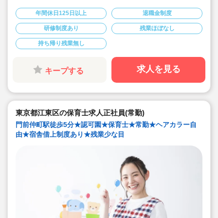
◇「子ども主体」「あわてず個性を伸ばす」保育を大切
にしています。
年間休日125日以上
退職金制度
◇産休・育休からの復帰（男性の育休実績あり）、時短
勤務実績多数で働きやすい職場です
研修制度あり
残業ほぼなし
◇ヘアカラーは自由。髪色の制限なし。
◇20代で経験少ない方もノビノビ働きやすい環境
持ち帰り残業無し
◇書き物のICT化も進めており持ち帰り業務/残業ほぼな
し。
◇残業した場合の代は1分単位で支給されます
◇子どもが自分の意志や感情を尊重され、自分で選択し
求人を見る
キープする
ていくことをあたたかく見守り、子どもが主体の保育を
実践
◇無垢の木を使った園舎。優しくぬくもりのあるおうち
のような保育園
◇職員も大切という法人の想いがある。質の高い保育に
は、職員にゆとりが必要という考えから行事は無理なく
東京都江東区の保育士求人正社員(常勤)
できる範囲で実施
◇在籍年数や保育経験に合わせた段階的な研修を年間総
門前仲町駅徒歩5分★認可園★保育士★常勤★ヘアカラー自
計110回以上実施。研修も参加しやすい職場環境です
由★宿舎借上制度あり★残業少な目