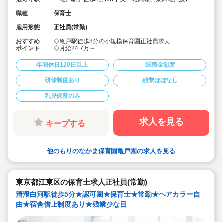
職種
保育士
雇用形態
正社員(常勤)
おすすめ
◇亀戸駅徒歩8分の小規模保育園正社員求人
ポイント
◇月給24.7万～
◇髪色、服装自由でのびのび働けます♪
◇宿舎借り上げ制度利用可でペット可能物件等もOK♪
年間休日120日以上
退職金制度
◇19名定員、乳児のみの保育園ですので、お子様一人ひ
とり関わることができます♪
研修制度あり
残業ほぼなし
乳児保育のみ
求人を見る
キープする
他のもりのなかま保育園亀戸園の求人を見る
東京都江東区の保育士求人正社員(常勤)
清澄白河駅徒歩5分★認可園★保育士★常勤★ヘアカラー自
由★宿舎借上制度あり★残業少な目