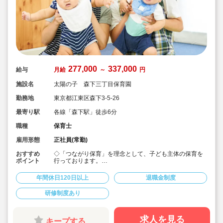
277,000
337,000
給与
月給
～
円
施設名
太陽の子 森下三丁目保育園
勤務地
東京都江東区森下3-5-26
最寄り駅
各線「森下駅」徒歩6分
職種
保育士
雇用形態
正社員(常勤)
おすすめ
◇「つながり保育」を理念として、子ども主体の保育を
ポイント
行っております。
◇宿舎借上げ制度活用OK！初期費用・引っ越し費用補助
あり♪
年間休日120日以上
退職金制度
◇残業ゼロ推進 / 持ち帰り残業禁止 / 残業代は1分単位で
支給！
研修制度あり
◇年間休日123日から / プライベートも充実 / 12連休取得
実績有！
◇多彩なキャリアアップ研修 / 年間100以上実施 / 充実し
たバックアップ！
求人を見る
キープする