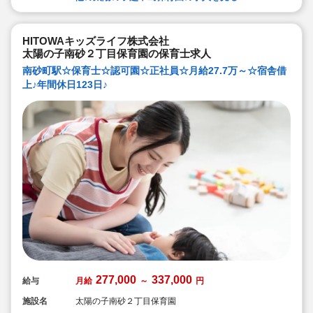
HITOWAキッズライフ株式会社
太陽の子南砂２丁目保育園の保育士求人
南砂町駅☆保育士☆認可園☆正社員☆月給27.7万～☆宿舎借
上♪年間休日123日♪
277,000
337,000
給与
月給
～
円
施設名
太陽の子南砂２丁目保育園