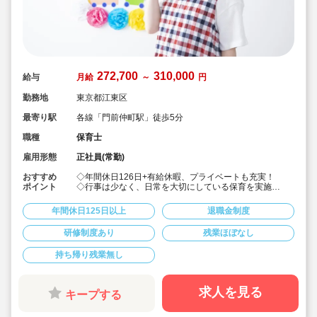
272,700
310,000
給与
月給
～
円
勤務地
東京都江東区
最寄り駅
各線「門前仲町駅」徒歩5分
職種
保育士
雇用形態
正社員(常勤)
おすすめ
◇年間休日126日+有給休暇、プライベートも充実！
ポイント
◇行事は少なく、日常を大切にしている保育を実施
◇「子ども主体」「あわてず個性を伸ばす」保育を大切
にしています。
年間休日125日以上
退職金制度
◇産休・育休からの復帰（男性の育休実績あり）、時短
勤務実績多数で働きやすい職場です
研修制度あり
残業ほぼなし
◇ヘアカラーは自由。髪色の制限なし。
◇20代で経験少ない方もノビノビ働きやすい環境
持ち帰り残業無し
◇書き物のICT化も進めており持ち帰り業務/残業ほぼな
し。
◇残業した場合の代は1分単位で支給されます
◇子どもが自分の意志や感情を尊重され、自分で選択し
求人を見る
キープする
ていくことをあたたかく見守り、子どもが主体の保育を
実践
◇無垢の木を使った園舎。優しくぬくもりのあるおうち