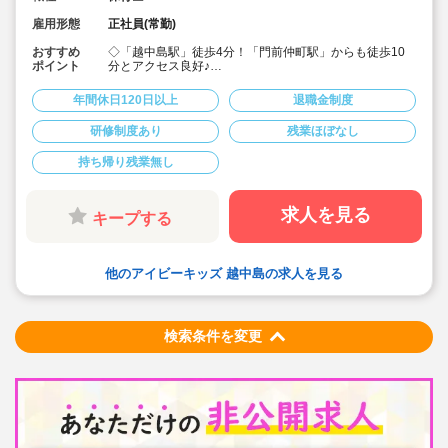
雇用形態
正社員(常勤)
おすすめ
◇「越中島駅」徒歩4分！「門前仲町駅」からも徒歩10
ポイント
分とアクセス良好♪
◇定員10名の児童発達支援事業所で、常勤保育士の募集
です。
年間休日120日以上
退職金制度
◇開園時間9時～18時に対応した固定勤務で、安定した
リズムでお仕事できます！
研修制度あり
残業ほぼなし
◇月給241,000円～301,000円★経験を考慮して加算
◇賞与年2回/昇給のチャンスも年1回♪
持ち帰り残業無し
◇残業時間は平均で16.8分/日 と少なめ！
◇年間休日120日！有給は入社2カ月後に3日、半年後に
13日付与。お休みが取りやすいので安心して勤められま
す♪
求人を見る
キープする
◇残業ゼロ推進＆持ち帰り仕事なし
◇各種手当や祝い金、保養所の利用や優待など、福利厚
生が極めて充実しています♪
◇「感覚統合理論に基づく運動遊び」「自立課題」「好
他のアイビーキッズ 越中島の求人を見る
きな遊びでのリフレッシュ」の三要素を支柱に、個々に
合わせた発達の土台を育みます。
◇「その子らしさ＝being」を尊重した療育支援と、それ
に不随する業務をお願いします（送迎はございませ
ん！）
検索条件を変更