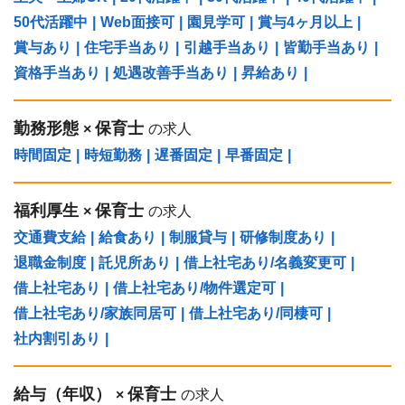
50代活躍中
|
Web面接可
|
園見学可
|
賞与4ヶ月以上
|
賞与あり
|
住宅手当あり
|
引越手当あり
|
皆勤手当あり
|
資格手当あり
|
処遇改善手当あり
|
昇給あり
|
勤務形態
保育士
×
の求人
時間固定
|
時短勤務
|
遅番固定
|
早番固定
|
福利厚生
保育士
×
の求人
交通費支給
|
給食あり
|
制服貸与
|
研修制度あり
|
退職金制度
|
託児所あり
|
借上社宅あり/名義変更可
|
借上社宅あり
|
借上社宅あり/物件選定可
|
借上社宅あり/家族同居可
|
借上社宅あり/同棲可
|
社内割引あり
|
給与（年収）
保育士
×
の求人