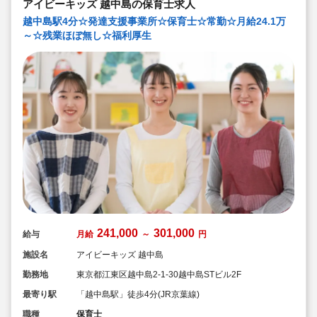
アイビーキッズ 越中島の保育士求人
越中島駅4分☆発達支援事業所☆保育士☆常勤☆月給24.1万
～☆残業ほぼ無し☆福利厚生
241,000
301,000
給与
月給
～
円
施設名
アイビーキッズ 越中島
勤務地
東京都江東区越中島2-1-30越中島STビル2F
最寄り駅
「越中島駅」徒歩4分(JR京葉線)
職種
保育士