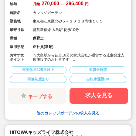
270,000
296,400
給与
月給
～
円
施設名
カレッジガーデン
勤務地
東京都江東区北砂５－２０ １３号棟１０１
最寄り駅
都営新宿線 大島駅 徒歩10分
職種
保育士
雇用形態
正社員(常勤)
おすすめ
☆大島駅から徒歩10分の株式会社が運営する児童発達支
ポイント
援施設でのお仕事です！
☆自転車での通勤もOK！
※バイクはスペースに限りがあり要相談。
年間休日125日以上
退職金制度
☆賞与実績5.0ヶ月☆
☆土日祝日がお休みで、年間休日125日以上、産休育休
研修制度あり
自転車通勤OK
の育休、介護休暇の制度も整っていて、プライベートと
のバランスも取りやすい♪
☆がんばりを認めてもらえる環境です！
求人を見る
キープする
他のカレッジガーデンの求人を見る
HITOWAキッズライフ株式会社