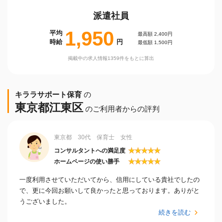
派遣社員
1,950
平均
最高額 2,400円
時給
円
最低額 1,500円
掲載中の求人情報1359件をもとに算出
キララサポート保育
の
東京都江東区
のご利用者からの評判
東京都 30代 保育士 女性
★
★
★
★
★
コンサルタントへの満足度
★
★
★
★
★
ホームページの使い勝手
一度利用させていただいてから、信用にしている貴社でしたの
で、更に今回お願いして良かったと思っております。ありがと
うございました。
続きを読む