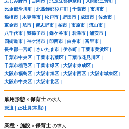
ふじみ野市
|
白岡市
|
北足立郡伊奈町
|
入間郡三芳町
|
比企郡滑川町
|
北葛飾郡杉戸町
|
千葉市
|
市川市
|
船橋市
|
木更津市
|
松戸市
|
野田市
|
成田市
|
佐倉市
|
東金市
|
旭市
|
習志野市
|
柏市
|
市原市
|
流山市
|
八千代市
|
我孫子市
|
鎌ケ谷市
|
君津市
|
浦安市
|
四街道市
|
袖ケ浦市
|
印西市
|
白井市
|
富里市
|
長生郡一宮町
|
さいたま市
|
伊奈町
|
千葉市美浜区
|
千葉市中央区
|
千葉市若葉区
|
千葉市花見川区
|
千葉市稲毛区
|
千葉市緑区
|
大阪市東成区
|
大阪市福島区
|
大阪市旭区
|
大阪市西区
|
大阪市城東区
|
大阪市中央区
|
大阪市北区
|
雇用形態
保育士
×
の求人
派遣
|
正社員(常勤)
|
業種・施設
保育士
×
の求人