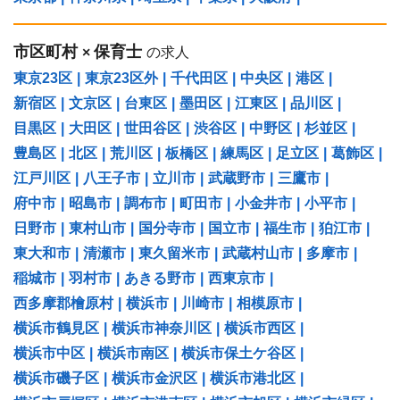
市区町村
保育士
×
の求人
東京23区
|
東京23区外
|
千代田区
|
中央区
|
港区
|
新宿区
|
文京区
|
台東区
|
墨田区
|
江東区
|
品川区
|
目黒区
|
大田区
|
世田谷区
|
渋谷区
|
中野区
|
杉並区
|
豊島区
|
北区
|
荒川区
|
板橋区
|
練馬区
|
足立区
|
葛飾区
|
江戸川区
|
八王子市
|
立川市
|
武蔵野市
|
三鷹市
|
府中市
|
昭島市
|
調布市
|
町田市
|
小金井市
|
小平市
|
日野市
|
東村山市
|
国分寺市
|
国立市
|
福生市
|
狛江市
|
東大和市
|
清瀬市
|
東久留米市
|
武蔵村山市
|
多摩市
|
稲城市
|
羽村市
|
あきる野市
|
西東京市
|
西多摩郡檜原村
|
横浜市
|
川崎市
|
相模原市
|
横浜市鶴見区
|
横浜市神奈川区
|
横浜市西区
|
横浜市中区
|
横浜市南区
|
横浜市保土ケ谷区
|
横浜市磯子区
|
横浜市金沢区
|
横浜市港北区
|