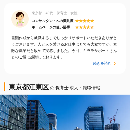
東京都 40代 保育士 女性
★
★
★
★
★
コンサルタントへの満足度
★
★
★
★
☆
ホームページの使い勝手
書類作成から就職するまでしっかりサポートいただきありがと
うございます。人と人を繋げるお仕事はとても大変ですが、素
敵な職業だと改めて実感しました。今回、キララサポートさん
とのご縁に感謝しております。
続きを読む
東京都江東区
の
保育士
求人・転職情報