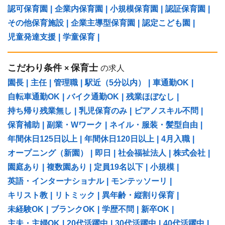
認可保育園
|
企業内保育園
|
小規模保育園
|
認証保育園
|
その他保育施設
|
企業主導型保育園
|
認定こども園
|
児童発達支援
|
学童保育
|
こだわり条件
保育士
×
の求人
園長
|
主任
|
管理職
|
駅近（5分以内）
|
車通勤OK
|
自転車通勤OK
|
バイク通勤OK
|
残業ほぼなし
|
持ち帰り残業無し
|
乳児保育のみ
|
ピアノスキル不問
|
保育補助
|
副業・Wワーク
|
ネイル・服装・髪型自由
|
年間休日125日以上
|
年間休日120日以上
|
4月入職
|
オープニング（新園）
|
即日
|
社会福祉法人
|
株式会社
|
園庭あり
|
複数園あり
|
定員19名以下
|
小規模
|
英語・インターナショナル
|
モンテッソーリ
|
キリスト教
|
リトミック
|
異年齢・縦割り保育
|
未経験OK
|
ブランクOK
|
学歴不問
|
新卒OK
|
主夫・主婦OK
|
20代活躍中
|
30代活躍中
|
40代活躍中
|