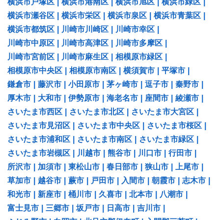
横浜市戸塚区
|
横浜市港南区
|
横浜市旭区
|
横浜市緑区
|
横浜市瀬谷区
|
横浜市栄区
|
横浜市泉区
|
横浜市青葉区
|
横浜市都筑区
|
川崎市川崎区
|
川崎市幸区
|
川崎市中原区
|
川崎市高津区
|
川崎市多摩区
|
川崎市宮前区
|
川崎市麻生区
|
相模原市緑区
|
相模原市中央区
|
相模原市南区
|
横須賀市
|
平塚市
|
鎌倉市
|
藤沢市
|
小田原市
|
茅ヶ崎市
|
逗子市
|
秦野市
|
厚木市
|
大和市
|
伊勢原市
|
海老名市
|
座間市
|
綾瀬市
|
さいたま市西区
|
さいたま市北区
|
さいたま市大宮区
|
さいたま市見沼区
|
さいたま市中央区
|
さいたま市桜区
|
さいたま市浦和区
|
さいたま市南区
|
さいたま市緑区
|
さいたま市岩槻区
|
川越市
|
熊谷市
|
川口市
|
行田市
|
所沢市
|
加須市
|
東松山市
|
春日部市
|
狭山市
|
上尾市
|
草加市
|
越谷市
|
蕨市
|
戸田市
|
入間市
|
朝霞市
|
志木市
|
和光市
|
新座市
|
桶川市
|
久喜市
|
北本市
|
八潮市
|
富士見市
|
三郷市
|
坂戸市
|
日高市
|
吉川市
|