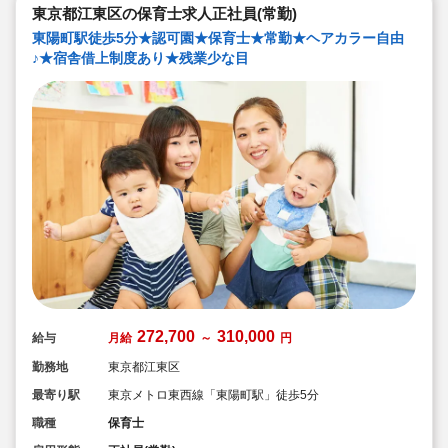
東京都江東区の保育士求人正社員(常勤)
できる範囲で実施
◇在籍年数や保育経験に合わせた段階的な研修を年間総
東陽町駅徒歩5分★認可園★保育士★常勤★ヘアカラー自由
計110回以上実施。研修も参加しやすい職場環境です
♪★宿舎借上制度あり★残業少な目
272,700
310,000
給与
月給
～
円
勤務地
東京都江東区
最寄り駅
東京メトロ東西線「東陽町駅」徒歩5分
職種
保育士