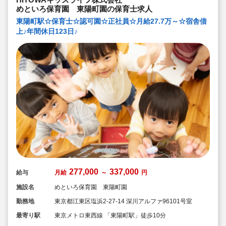
めといろ保育園 東陽町園の保育士求人
東陽町駅☆保育士☆認可園☆正社員☆月給27.7万～☆宿舎借
上♪年間休日123日♪
277,000
337,000
給与
月給
～
円
施設名
めといろ保育園 東陽町園
勤務地
東京都江東区塩浜2-27-14 深川アルファ96101号室
最寄り駅
東京メトロ東西線 「東陽町駅」徒歩10分