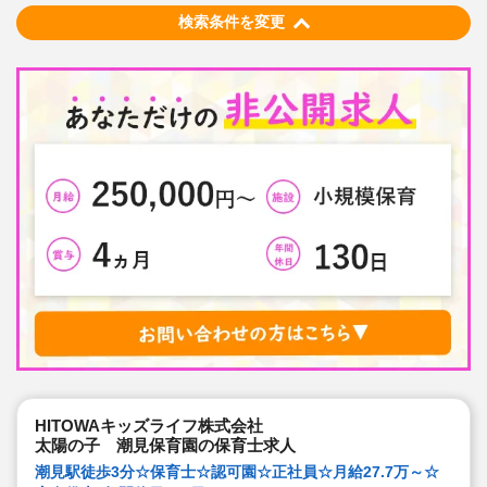
は、職員にゆとりが必要という考えから行事は無理なく
検索条件を変更
できる範囲で実施
◇在籍年数や保育経験に合わせた段階的な研修を年間総
計110回以上実施。研修も参加しやすい職場環境です
HITOWAキッズライフ株式会社
太陽の子 潮見保育園の保育士求人
潮見駅徒歩3分☆保育士☆認可園☆正社員☆月給27.7万～☆