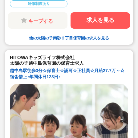
支給！
研修制度あり
◇年間休日123日から / プライベートも充実 / 12連休取得
実績有！
◇多彩なキャリアアップ研修 / 年間100以上実施 / 充実し
たバックアップ！
求人を見る
キープする
他の太陽の子南砂２丁目保育園の求人を見る
HITOWAキッズライフ株式会社
太陽の子越中島保育園の保育士求人
越中島駅徒歩3分☆保育士☆認可☆正社員☆月給27.7万～☆
宿舎借上♪年間休日123日♪