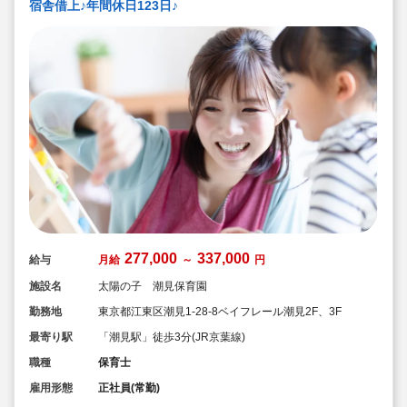
宿舎借上♪年間休日123日♪
277,000
337,000
給与
月給
～
円
施設名
太陽の子 潮見保育園
勤務地
東京都江東区潮見1-28‐8ベイフレール潮見2F、3F
最寄り駅
「潮見駅」徒歩3分(JR京葉線)
職種
保育士
雇用形態
正社員(常勤)