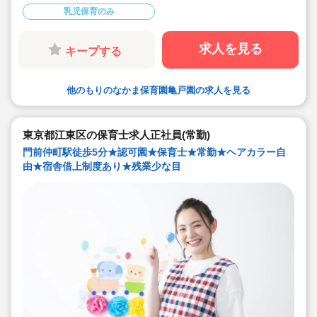
乳児保育のみ
求人を見る
キープする
他のもりのなかま保育園亀戸園の求人を見る
東京都江東区の保育士求人正社員(常勤)
門前仲町駅徒歩5分★認可園★保育士★常勤★ヘアカラー自
由★宿舎借上制度あり★残業少な目