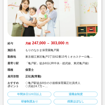
247,000
303,000
給与
月給
～
円
施設名
もりのなかま保育園亀戸園
勤務地
東京都江東区亀戸3丁目62番15号ミオカステーロ亀戸
Ⅱ101
最寄り駅
「亀戸駅」徒歩8分(JR中央・総武線、東武亀戸線)
職種
保育士
雇用形態
正社員(常勤)
おすすめ
◇亀戸駅徒歩8分の小規模保育園正社員求人
ポイント
◇月給24.7万～
◇髪色、服装自由でのびのび働けます♪
◇宿舎借り上げ制度利用可でペット可能物件等もOK♪
年間休日120日以上
退職金制度
◇19名定員、乳児のみの保育園ですので、お子様一人ひ
とり関わることができます♪
研修制度あり
残業ほぼなし