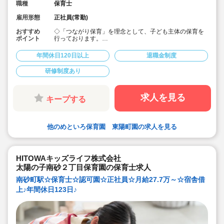
職種
保育士
雇用形態
正社員(常勤)
おすすめ
◇「つながり保育」を理念として、子ども主体の保育を
ポイント
行っております。
◇宿舎借上げ制度活用OK！初期費用・引っ越し費用補助
あり♪
年間休日120日以上
退職金制度
◇残業ゼロ推進 / 持ち帰り残業禁止 / 残業代は1分単位で
支給！
研修制度あり
◇年間休日123日から / プライベートも充実 / 12連休取得
実績有！
◇多彩なキャリアアップ研修 / 年間100以上実施 / 充実し
たバックアップ！
求人を見る
キープする
他のめといろ保育園 東陽町園の求人を見る
HITOWAキッズライフ株式会社
太陽の子南砂２丁目保育園の保育士求人
南砂町駅☆保育士☆認可園☆正社員☆月給27.7万～☆宿舎借
上♪年間休日123日♪