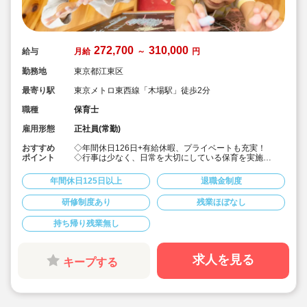
272,700
310,000
給与
月給
～
円
勤務地
東京都江東区
最寄り駅
東京メトロ東西線「木場駅」徒歩2分
職種
保育士
雇用形態
正社員(常勤)
おすすめ
◇年間休日126日+有給休暇、プライベートも充実！
ポイント
◇行事は少なく、日常を大切にしている保育を実施
◇「子ども主体」「あわてず個性を伸ばす」保育を大切
にしています。
年間休日125日以上
退職金制度
◇産休・育休からの復帰（男性の育休実績あり）、時短
勤務実績多数で働きやすい職場です
研修制度あり
残業ほぼなし
◇ヘアカラーは自由。髪色の制限なし。
◇20代で経験少ない方もノビノビ働きやすい環境
持ち帰り残業無し
◇書き物のICT化も進めており持ち帰り業務/残業ほぼな
し。
◇残業した場合の代は1分単位で支給されます
◇子どもが自分の意志や感情を尊重され、自分で選択し
求人を見る
キープする
ていくことをあたたかく見守り、子どもが主体の保育を
実践
◇無垢の木を使った園舎。優しくぬくもりのあるおうち
のような保育園
◇職員も大切という法人の想いがある。質の高い保育に