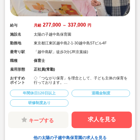
277,000
337,000
給与
月給
～
円
施設名
太陽の子越中島保育園
勤務地
東京都江東区越中島2-1-30越中島STビル4F
最寄り駅
「越中島駅」徒歩3分(JR京葉線)
職種
保育士
雇用形態
正社員(常勤)
おすすめ
◇「つながり保育」を理念として、子ども主体の保育を
ポイント
行っております。
◇宿舎借上げ制度活用OK！初期費用・引っ越し費用補助
あり♪
年間休日120日以上
退職金制度
◇残業ゼロ推進 / 持ち帰り残業禁止 / 残業代は1分単位で
支給！
研修制度あり
◇年間休日123日から / プライベートも充実 / 12連休取得
実績有！
◇多彩なキャリアアップ研修 / 年間100以上実施 / 充実し
たバックアップ！
求人を見る
キープする
他の太陽の子越中島保育園の求人を見る