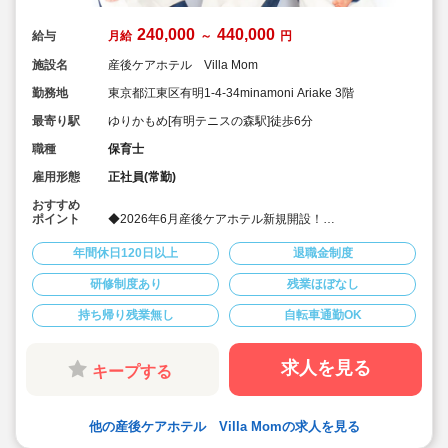
240,000
440,000
給与
月給
～
円
施設名
産後ケアホテル Villa Mom
勤務地
東京都江東区有明1-4-34minamoni Ariake 3階
最寄り駅
ゆりかもめ[有明テニスの森駅]徒歩6分
職種
保育士
雇用形態
正社員(常勤)
おすすめ
ポイント
◆2026年6月産後ケアホテル新規開設！
◆オープニングスタッフの募集！
◆産後のお母さんが心身ともに回復できる癒しのデザイ
年間休日120日以上
退職金制度
ン・空間で新しく清潔感あり心地よく勤務いただけま
す！
研修制度あり
残業ほぼなし
◆月給24万円以上！別途夜間帯の時間外手当も支給！賞
与は年2回！年間休日120日以上！
持ち帰り残業無し
自転車通勤OK
◆親会社は東京証券取引所グロース市場上場していま
す！
求人を見る
キープする
他の産後ケアホテル Villa Momの求人を見る