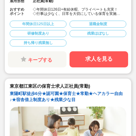
雇用形態
正社員(常勤)
おすすめ
◇年間休日126日+有給休暇、プライベートも充実！
ポイント
◇行事は少なく、日常を大切にしている保育を実施
◇「子ども主体」「あわてず個性を伸ばす」保育を大切
にしています。
年間休日125日以上
退職金制度
◇産休・育休からの復帰（男性の育休実績あり）、時短
勤務実績多数で働きやすい職場です
研修制度あり
残業ほぼなし
◇ヘアカラーは自由。髪色の制限なし。
◇20代で経験少ない方もノビノビ働きやすい環境
持ち帰り残業無し
◇書き物のICT化も進めており持ち帰り業務/残業ほぼな
し。
◇残業した場合の代は1分単位で支給されます
◇子どもが自分の意志や感情を尊重され、自分で選択し
求人を見る
キープする
ていくことをあたたかく見守り、子どもが主体の保育を
実践
◇無垢の木を使った園舎。優しくぬくもりのあるおうち
のような保育園
◇職員も大切という法人の想いがある。質の高い保育に
は、職員にゆとりが必要という考えから行事は無理なく
東京都江東区の保育士求人正社員(常勤)
できる範囲で実施
◇在籍年数や保育経験に合わせた段階的な研修を年間総
東陽町駅徒歩6分★認可園★保育士★常勤★ヘアカラー自由
計110回以上実施。研修も参加しやすい職場環境です
♪★宿舎借上制度あり★残業少な目