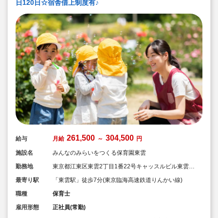
日120日☆宿舎借上制度有♪
261,500
304,500
給与
月給
～
円
施設名
みんなのみらいをつくる保育園東雲
勤務地
東京都江東区東雲2丁目1番22号キャッスルビル東雲
2・3階
最寄り駅
「東雲駅」徒歩7分(東京臨海高速鉄道りんかい線)
職種
保育士
雇用形態
正社員(常勤)