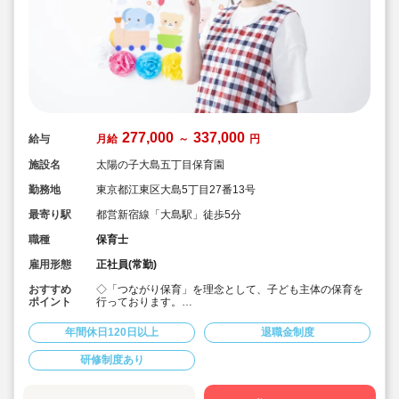
277,000
337,000
給与
月給
～
円
施設名
太陽の子大島五丁目保育園
勤務地
東京都江東区大島5丁目27番13号
最寄り駅
都営新宿線「大島駅」徒歩5分
職種
保育士
雇用形態
正社員(常勤)
おすすめ
◇「つながり保育」を理念として、子ども主体の保育を
ポイント
行っております。
◇宿舎借上げ制度活用OK！初期費用・引っ越し費用補助
あり♪
年間休日120日以上
退職金制度
◇残業ゼロ推進 / 持ち帰り残業禁止 / 残業代は1分単位で
支給！
研修制度あり
◇年間休日123日から / プライベートも充実 / 12連休取得
実績有！
◇多彩なキャリアアップ研修 / 年間100以上実施 / 充実し