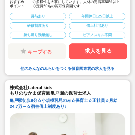
おすすめ
◇多様性を大事にしています。人材の定着率80%以上
ポイント
◇定員50名の認可保育園です
◇20～50代の幅広い年齢層の職員が活躍しています！
◇保育スタッフとして各園で勤務後、新園立ち上げ時に
賞与あり
年間休日125日以上
園長や主任、本部スタッフなどキャリアアップも可能で
す！
研修制度あり
借上社宅あり
◇社員寮や引越し準備金の支給もありますので、上京希
望の方もぜひご応募ください！
持ち帰り残業無し
ピアノスキル不問
◇残業時間は4～10時間以内/月です（残業代支給あり）
◇ICTシステムの導入など、パソコンを使用し、業務時間
内で効率的に仕事に取り組めるよう工夫しています
◇年間休日 120日以上です
求人を見る
キープする
◇職員配置も工夫しています（土曜出勤や研修受講の代
休取得などを想定し職員を配置しています
◇その他、家族の看護休暇や介護休業、産育休など、い
ざという時の柔軟な休暇制度あり
他のみんなのみらいをつくる保育園東雲の求人を見る
◇育休取得率100％です（男性職員も育休を取得できる
風土）
◇病児保育や障害児保育など、多様な保育現場を持って
いる事業者だからこそ、多様な保育の経験がつめます
株式会社Lateral kids
もりのなかま保育園亀戸園の保育士求人
亀戸駅徒歩8分☆小規模乳児のみ☆保育士☆正社員☆月給
24.7万～☆宿舎借上制度あり♪