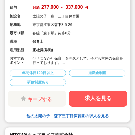
277,000
337,000
給与
月給
～
円
施設名
太陽の子 森下三丁目保育園
勤務地
東京都江東区森下3-5-26
最寄り駅
各線「森下駅」徒歩6分
職種
保育士
雇用形態
正社員(常勤)
おすすめ
◇「つながり保育」を理念として、子ども主体の保育を
ポイント
行っております。
◇宿舎借上げ制度活用OK！初期費用・引っ越し費用補助
あり♪
年間休日120日以上
退職金制度
◇残業ゼロ推進 / 持ち帰り残業禁止 / 残業代は1分単位で
支給！
研修制度あり
◇年間休日123日から / プライベートも充実 / 12連休取得
実績有！
◇多彩なキャリアアップ研修 / 年間100以上実施 / 充実し
たバックアップ！
求人を見る
キープする
他の太陽の子 森下三丁目保育園の求人を見る
HITOWAキッズライフ株式会社