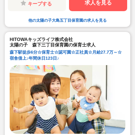
たバックアップ！
求人を見る
キープする
他の太陽の子大島五丁目保育園の求人を見る
HITOWAキッズライフ株式会社
太陽の子 森下三丁目保育園の保育士求人
森下駅徒歩6分☆保育士☆認可園☆正社員☆月給27.7万～☆
宿舎借上♪年間休日123日♪