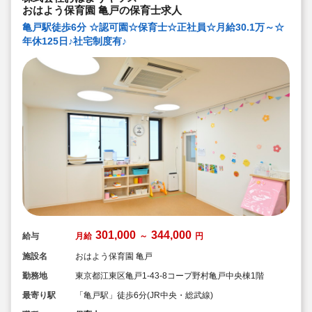
おはよう保育園 亀戸の保育士求人
亀戸駅徒歩6分 ☆認可園☆保育士☆正社員☆月給30.1万～☆
年休125日♪社宅制度有♪
301,000
344,000
給与
月給
～
円
施設名
おはよう保育園 亀戸
勤務地
東京都江東区亀戸1-43-8コープ野村亀戸中央棟1階
最寄り駅
「亀戸駅」徒歩6分(JR中央・総武線)