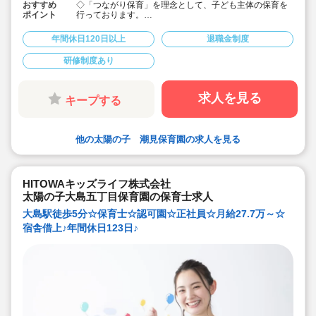
おすすめ
◇「つながり保育」を理念として、子ども主体の保育を
ポイント
行っております。
◇宿舎借上げ制度活用OK！初期費用・引っ越し費用補助
あり♪
年間休日120日以上
退職金制度
◇残業ゼロ推進 / 持ち帰り残業禁止 / 残業代は1分単位で
支給！
研修制度あり
◇年間休日123日から / プライベートも充実 / 12連休取得
実績有！
◇多彩なキャリアアップ研修 / 年間100以上実施 / 充実し
たバックアップ！
求人を見る
キープする
他の太陽の子 潮見保育園の求人を見る
HITOWAキッズライフ株式会社
太陽の子大島五丁目保育園の保育士求人
大島駅徒歩5分☆保育士☆認可園☆正社員☆月給27.7万～☆
宿舎借上♪年間休日123日♪