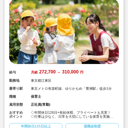
272,700
310,000
給与
月給
～
円
勤務地
東京都江東区
最寄り駅
東京メトロ有楽町線、ゆりかもめ「豊洲駅」徒歩1分
職種
保育士
雇用形態
正社員(常勤)
おすすめ
◇年間休日126日+有給休暇、プライベートも充実！
ポイント
◇行事は少なく、日常を大切にしている保育を実施
◇「子ども主体」「あわてず個性を伸ばす」保育を大切
にしています。
年間休日125日以上
退職金制度