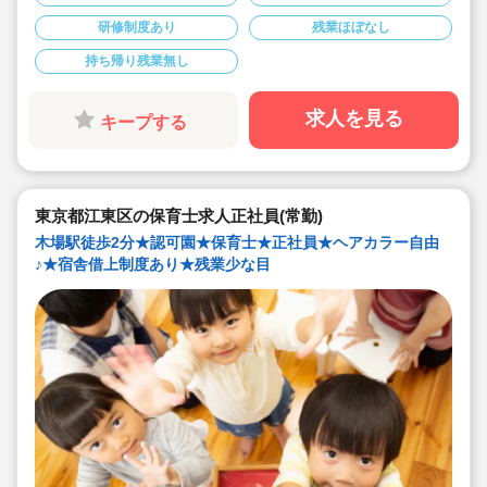
◇産休・育休からの復帰（男性の育休実績あり）、時短
勤務実績多数で働きやすい職場です
研修制度あり
残業ほぼなし
◇ヘアカラーは自由。髪色の制限なし。
◇20代で経験少ない方もノビノビ働きやすい環境
持ち帰り残業無し
◇書き物のICT化も進めており持ち帰り業務/残業ほぼな
し。
◇残業した場合の代は1分単位で支給されます
◇子どもが自分の意志や感情を尊重され、自分で選択し
求人を見る
キープする
ていくことをあたたかく見守り、子どもが主体の保育を
実践
◇無垢の木を使った園舎。優しくぬくもりのあるおうち
のような保育園
◇職員も大切という法人の想いがある。質の高い保育に
は、職員にゆとりが必要という考えから行事は無理なく
東京都江東区の保育士求人正社員(常勤)
できる範囲で実施
◇在籍年数や保育経験に合わせた段階的な研修を年間総
木場駅徒歩2分★認可園★保育士★正社員★ヘアカラー自由
計110回以上実施。研修も参加しやすい職場環境です
♪★宿舎借上制度あり★残業少な目