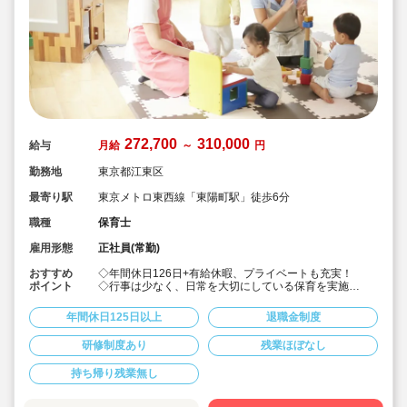
272,700
310,000
給与
月給
～
円
勤務地
東京都江東区
最寄り駅
東京メトロ東西線「東陽町駅」徒歩6分
職種
保育士
雇用形態
正社員(常勤)
おすすめ
◇年間休日126日+有給休暇、プライベートも充実！
ポイント
◇行事は少なく、日常を大切にしている保育を実施
◇「子ども主体」「あわてず個性を伸ばす」保育を大切
にしています。
年間休日125日以上
退職金制度
◇産休・育休からの復帰（男性の育休実績あり）、時短
勤務実績多数で働きやすい職場です
研修制度あり
残業ほぼなし
◇ヘアカラーは自由。髪色の制限なし。
◇20代で経験少ない方もノビノビ働きやすい環境
持ち帰り残業無し
◇書き物のICT化も進めており持ち帰り業務/残業ほぼな
し。
◇残業した場合の代は1分単位で支給されます