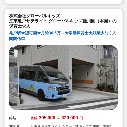
株式会社グローバルキッズ
江東亀戸サテライト グローバルキッズ竪川園（本園）の
保育士求人
亀戸駅★認可園★月給30.5万～★常勤保育士★残業少なく人
間関係◎
305,000
320,000
給与
月給
～
円
施設名
江東亀戸サテライト グローバルキッズ竪川園（本園）