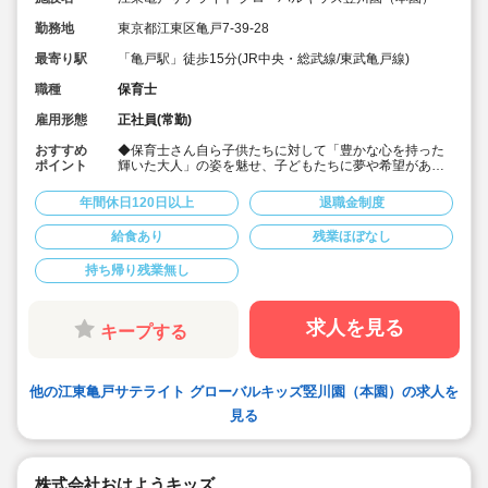
勤務地
東京都江東区亀戸7-39-28
最寄り駅
「亀戸駅」徒歩15分(JR中央・総武線/東武亀戸線)
職種
保育士
雇用形態
正社員(常勤)
おすすめ
◆保育士さん自ら子供たちに対して「豊かな心を持った
ポイント
輝いた大人」の姿を魅せ、子どもたちに夢や希望がある
ことを伝えてます◎
◆年間休日125日以上！
年間休日120日以上
退職金制度
◆子育て期間中は時短勤務OK
◆半日有給OKで子育て中の方も働きやすい環境です
給食あり
残業ほぼなし
◆会社独自の休暇制度がありますので、独身、既婚者問
わずノビノビと働きやすい環境です。
持ち帰り残業無し
◆宿舎借上げ制度利用可能です！
◆職員間の人間関係を大事にしています。チーム保育で
新しい仲間も皆でサポート。新卒で不安な方、中途で馴
染めるか不安な方ブランク空けの方、別業種からのキャ
求人を見る
キープする
リアチェンジの方！どんな方でもチームでサポートしあ
いながら保育をする環境です
◆キャリアアップしていきたい方も大歓迎！挑戦したい
方は管理職などキャリアアップを通して収入アップも可
他の江東亀戸サテライト グローバルキッズ竪川園（本園）の求人を
能です！
◆研修制度充実！未経験やブランクのある方でも安心し
見る
て勤務いただけます。
◆幅広い年齢層の職員がいるため働きやすい就業環境で
す！
◆充実の福利厚生、海外研修など腰を据え長く勤務でき
株式会社おはようキッズ
成長し続けられる環境が整っています。