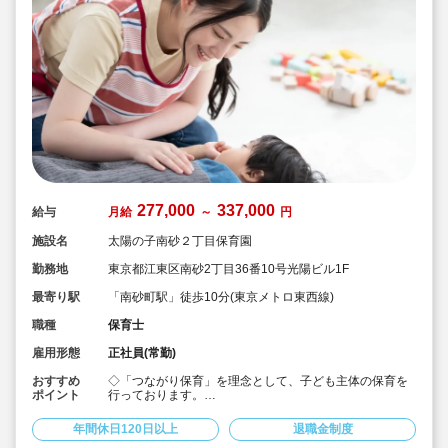
277,000
337,000
給与
月給
～
円
施設名
太陽の子南砂２丁目保育園
勤務地
東京都江東区南砂2丁目36番10号光陽ビル1F
最寄り駅
「南砂町駅」徒歩10分(東京メトロ東西線)
職種
保育士
雇用形態
正社員(常勤)
おすすめ
◇「つながり保育」を理念として、子ども主体の保育を
ポイント
行っております。
◇宿舎借上げ制度活用OK！初期費用・引っ越し費用補助
あり♪
年間休日120日以上
退職金制度
◇残業ゼロ推進 / 持ち帰り残業禁止 / 残業代は1分単位で