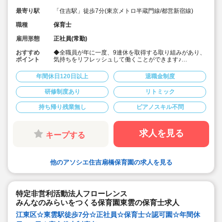
最寄り駅
「住吉駅」徒歩7分(東京メトロ半蔵門線/都営新宿線)
職種
保育士
雇用形態
正社員(常勤)
おすすめ
◆全職員が年に一度、9連休を取得する取り組みがあり、
ポイント
気持ちをリフレッシュして働くことができます♪
◆新卒・未経験歓迎！
◆月給239,350円〜350,000円/既卒は経験・スキルを考
年間休日120日以上
退職金制度
慮して加算♪
◆賞与年2回＋決算賞与！（前年度実績）
研修制度あり
リトミック
◆年間休日数122日/週休2日制
◆土曜出勤時の振休取得率100%！
持ち帰り残業無し
ピアノスキル不問
◆借上げ社宅制度あり♪
◆残業は月平均5時間(15分/日程度)と少なめです
◆充実した研修制度あり！「あそび研修」や豊富な内部
研修、外部研修は業務時間内に受講可能
求人を見る
キープする
◆ICTの導入で業務を効率化しています(コドモンなど) 持
ち帰り仕事・サービス残業はありません！
◆「子どもたちが未来に夢を持つこと」を目標に、いつ
か自立した一人の大人になる子どもたちの「根っこ」を
他のアソシエ住吉扇橋保育園の求人を見る
大切に育てます。
特定非営利活動法人フローレンス
みんなのみらいをつくる保育園東雲の保育士求人
江東区☆東雲駅徒歩7分☆正社員☆保育士☆認可園☆年間休