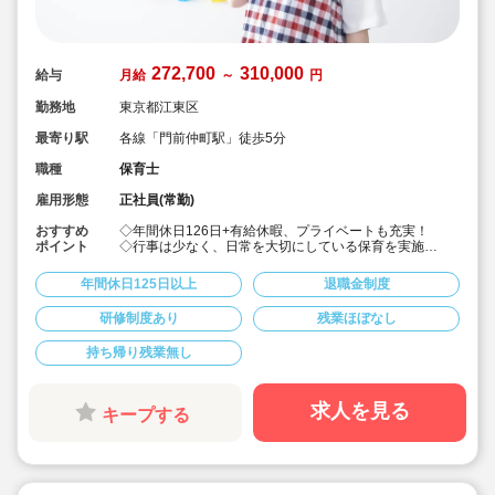
272,700
310,000
給与
月給
～
円
勤務地
東京都江東区
最寄り駅
各線「門前仲町駅」徒歩5分
職種
保育士
雇用形態
正社員(常勤)
おすすめ
◇年間休日126日+有給休暇、プライベートも充実！
ポイント
◇行事は少なく、日常を大切にしている保育を実施
◇「子ども主体」「あわてず個性を伸ばす」保育を大切
にしています。
年間休日125日以上
退職金制度
◇産休・育休からの復帰（男性の育休実績あり）、時短
勤務実績多数で働きやすい職場です
研修制度あり
残業ほぼなし
◇ヘアカラーは自由。髪色の制限なし。
◇20代で経験少ない方もノビノビ働きやすい環境
持ち帰り残業無し
◇書き物のICT化も進めており持ち帰り業務/残業ほぼな
し。
◇残業した場合の代は1分単位で支給されます
◇子どもが自分の意志や感情を尊重され、自分で選択し
求人を見る
キープする
ていくことをあたたかく見守り、子どもが主体の保育を
実践
◇無垢の木を使った園舎。優しくぬくもりのあるおうち
のような保育園
◇職員も大切という法人の想いがある。質の高い保育に
は、職員にゆとりが必要という考えから行事は無理なく