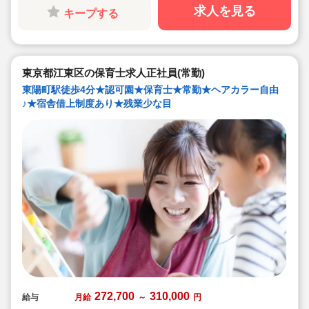
◇子どもが自分の意志や感情を尊重され、自分で選択し
求人を見る
キープする
ていくことをあたたかく見守り、子どもが主体の保育を
実践
◇無垢の木を使った園舎。優しくぬくもりのあるおうち
のような保育園
◇職員も大切という法人の想いがある。質の高い保育に
は、職員にゆとりが必要という考えから行事は無理なく
東京都江東区の保育士求人正社員(常勤)
できる範囲で実施
◇在籍年数や保育経験に合わせた段階的な研修を年間総
東陽町駅徒歩4分★認可園★保育士★常勤★ヘアカラー自由
計110回以上実施。研修も参加しやすい職場環境です
♪★宿舎借上制度あり★残業少な目
272,700
310,000
給与
月給
～
円