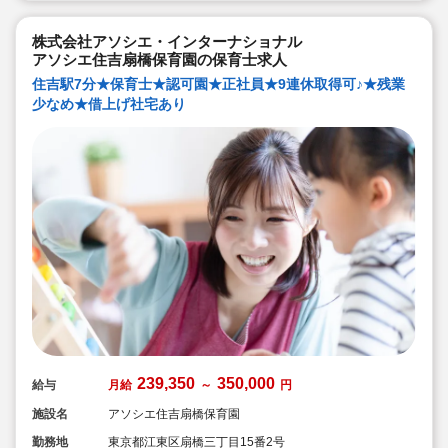
株式会社アソシエ・インターナショナル
アソシエ住吉扇橋保育園の保育士求人
住吉駅7分★保育士★認可園★正社員★9連休取得可♪★残業
少なめ★借上げ社宅あり
239,350
350,000
給与
月給
～
円
施設名
アソシエ住吉扇橋保育園
勤務地
東京都江東区扇橋三丁目15番2号