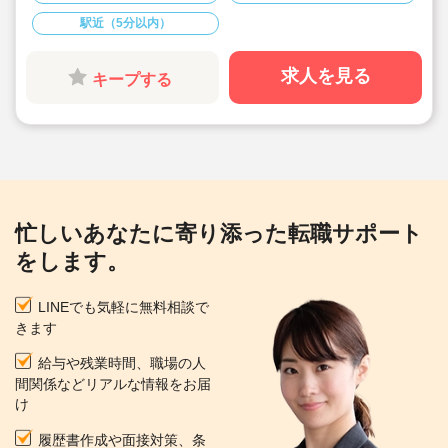
◆残業ほぼ無し！年間休日120日でワークライフバラン
ス良好です◎
駅近（5分以内）
◆育産休の取得・復帰実績あり！時短勤務や、お子様を
同園に預けての勤務も可能です(保育料0円)
◆研修制度もキャリア毎に充実。保育力とマネジメント
求人を見る
キープする
力を段階ごとに向上していけます。
◆ともに生きる、ともに育む『共育』という保育理念を
掲げ、英語教育やリトミックを始め多彩なカリュラムを
実施しています♪
忙しいあなたに寄り添った転職サポート
をします。
LINEでも気軽に無料相談で
きます
給与や残業時間、職場の人
間関係などリアルな情報をお届
け
履歴書作成や面接対策、条