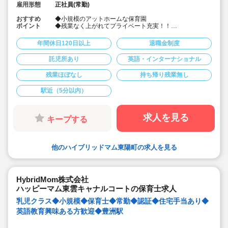
雇用形態
正社員(常勤)
おすすめ
◆小規模のアットホームな保育園
ポイント
◆残業なく上がれてプライベート充実！！
◆英語を使った保育に興味がある方（英語は話せなくて
も大丈夫です）
年間休日120日以上
退職金制度
◆小規模ながら０才～１才児にも外国語の先生による英
語クラスや体操教室など実施
託児所あり
英語・インターナショナル
◆コミュニケーションを大切にしており「物事はみんな
で相談しながら進める」を基本姿勢としています。
残業ほぼなし
持ち帰り残業無し
◆風とおし良く年齢に関係なく意見の言いやすい職場環
境です。
◆残業時間が少なく、持ち帰り業務もありません！
駅近（5分以内）
◆年間休日123日でお休みも多めです。
◆残業もほとんどありません。
◆時短勤務・育児休暇などの制度も利用しやすく、ライ
求人を見る
キープする
フスタイルが変化しても長く続けていける環境です。
◆新入社員にも丁寧に指導して頂けます。研修制度もキ
ャリア毎に充実。保育力とマネジメント力を段階ごとに
向上していけます。
他のハイブリッドマム東陽町の求人を見る
◆外国人スタッフによる英会話教育、リトミック講師を
招いての情操教育など、オリジナリティあふれる保育カ
リキュラムも特長的です。
HybridMom株式会社
ハッピーマム東雲キャナルコートの保育士求人
乳児クラス◆小規模◆保育士◆常勤◆認証◆住宅手当あり◆
英語教育興味ある方歓迎◆豊洲駅