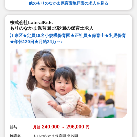
他のもりのなかま保育園亀戸園の求人を見る
株式会社LateralKids
もりのなかま保育園 北砂園の保育士求人
江東区★定員18名小規模保育園★正社員★保育士★乳児保育
★年休120日★月給24万～♪
240,000
296,000
給与
月給
～
円
施設名
もりのなかま保育園 北砂園