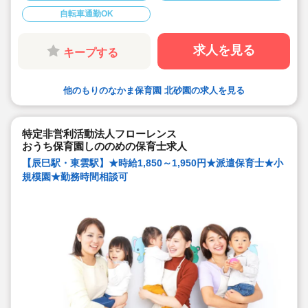
ご相談ください♪
自転車通勤OK
☆キララサポートはお仕事探しから入職後のフォローま
でしっかりサポートいたします☆
求人を見る
キープする
他のもりのなかま保育園 北砂園の求人を見る
特定非営利活動法人フローレンス
おうち保育園しののめの保育士求人
【辰巳駅・東雲駅】★時給1,850～1,950円★派遣保育士★小
規模園★勤務時間相談可