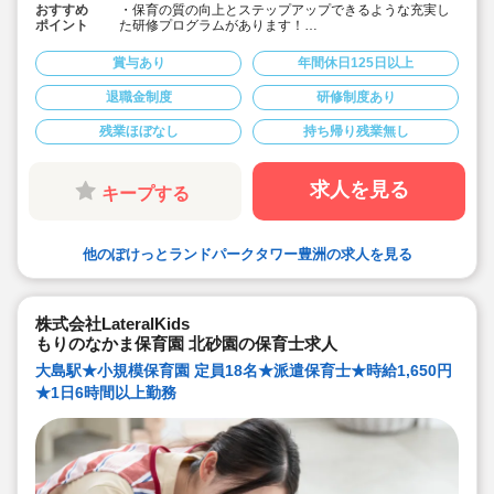
おすすめ
・保育の質の向上とステップアップできるような充実し
ポイント
た研修プログラムがあります！
・子どもたちが伸び伸びと毎日をすごせるよう保育スペ
ースを広くとり、天候がよければ外遊びを多く取り入れ
賞与あり
年間休日125日以上
ています！
・ 年間休日数130日(有給休暇は初日から支給されます）
退職金制度
研修制度あり
・ 処遇改善手当を全額還元しています
・ 住宅手当最大４万円支給（条件あり）
残業ほぼなし
持ち帰り残業無し
・社員寮あり
・ 産休・育休取得率100％です。取得し易い環境です
・引っ越し代支給（4月入社：関東圏内一律5万/関東外10
～13万）
求人を見る
キープする
・帰省手当（上限5万円×年2回）もあり。連休をとって
リフレッシュして勤務出来ます
・主体性を大切にした教育・保育を実践しています。生
活体験や、実体験を通し子どもたちの成長をサポートし
他のぽけっとランドパークタワー豊洲の求人を見る
ています。
・ 階層別研修や、グループ全体研修など充実した研修プ
ログラムがあります。働きながらステップアップを図れ
ます。
・キャリアチャレンジも可能です。オープニング園やコ
株式会社LateralKids
ンセプトの異なる園へ異動可能！（配属から1年以上経過
もりのなかま保育園 北砂園の保育士求人
後、自分が希望する園に転勤希望が出せます）
大島駅★小規模保育園 定員18名★派遣保育士★時給1,650円
★1日6時間以上勤務