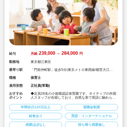
239,000
284,000
給与
月給
～
円
勤務地
東京都江東区
最寄り駅
「門前仲町駅」徒歩5分(東京メトロ東西線/都営大江戸
線)
職種
保育士
雇用形態
正社員(常勤)
おすすめ
◆定員28名の小規模認証保育園です。ネイティブの外国
ポイント
人スタッフが在籍しており、自然な形で英語に触れられ
る環境です♪
◆「英会話」「イマージョン教育」「IBプログラム」な
年間休日120日以上
退職金制度
どに興味のある方におススメです！(英語は話せなくても
大丈夫！)
給食あり
英語・インターナショナル
◆月給239,000円〜284,000円/賞与2か月☆
◆借上げ社宅利用可！ご家族との同居や同棲、ペットも
残業ほぼなし
持ち帰り残業無し
可と好条件♪