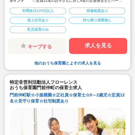
ポイント
◇定員12名のお子さんに対し4名の正規保育士とパート
の先生が保育にあたります。
◇20～50代の幅広い年齢層の職員が活躍しています！
年間休日120日以上
研修制度あり
◇保育スタッフとして各園で勤務後、新園立ち上げ時に
園長としてキャリアアップも可能！
借上社宅あり
持ち帰り残業無し
◇家賃上限82,000円までは自己負担なしで住宅借りるこ
と可能です。
乳児保育のみ
◇上京者には引っ越し補助あり
◇多様性を大事にしています。人材の定着率80%以上
◇残業時間は4時間以内/月です（残業代支給あり）
◇ICTシステムの導入など、パソコンを使用し、業務時間
求人を見る
キープする
内で効率的に仕事に取り組めるよう工夫しています
◇年間休日 120日以上です
◇職員配置も工夫しています（土曜出勤や研修受講の代
休取得などを想定し職員を配置しています
他のおうち保育園とよすの求人を見る
◇その他、家族の看護休暇や介護休業、産育休など、い
ざという時の柔軟な休暇制度あり
◇育休取得率100％です（男性職員も育休を取得できる
風土）
◇病児保育や障害児保育など、多様な保育現場を持って
特定非営利活動法人フローレンス
いる事業者だからこそ、多様な保育の経験がつめます
おうち保育園門前仲町の保育士求人
門前仲町駅☆小規模園☆正社員☆保育士☆0～2歳児☆定員12
名☆見守り保育☆社宅制度あり