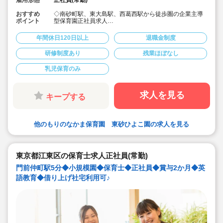
おすすめ
◇南砂町駅、東大島駅、西葛西駅から徒歩圏の企業主導
ポイント
型保育園正社員求人
◇月給24.7万～
◇髪色、服装自由でのびのび働けます♪
年間休日120日以上
退職金制度
◇10名定員、乳児のみの保育園ですので、お子様一人ひ
とり関わることができます♪
研修制度あり
残業ほぼなし
乳児保育のみ
求人を見る
キープする
他のもりのなかま保育園 東砂ひよこ園の求人を見る
東京都江東区の保育士求人正社員(常勤)
門前仲町駅5分◆小規模園◆保育士◆正社員◆賞与2か月◆英
語教育◆借り上げ社宅利用可♪