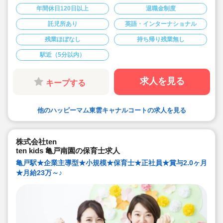
も大丈夫です）
年間休日120日以上
退職金制度
◆小規模ながら０才～１才児にも外国語の先生による英
語クラスや体操教室など実施
託児所あり
英語・インターナショナル
◆コミュニケーションを大切にしており「物事はみんな
で相談しながら進める」を基本姿勢としています。
残業ほぼなし
持ち帰り残業無し
◆風とおし良く年齢に関係なく意見の言いやすい職場環
境です。
◆残業時間が少なく、持ち帰り業務もありません！
駅近（5分以内）
◆年間休日123日でお休みも多めです。
◆残業もほとんどありません。
◆時短勤務・育児休暇などの制度も利用しやすく、ライ
求人を見る
キープする
フスタイルが変化しても長く続けていける環境です。
◆新入社員にも丁寧に指導して頂けます。研修制度もキ
ャリア毎に充実。保育力とマネジメント力を段階ごとに
向上していけます。
他のハッピーマム東雲キャナルコートの求人を見る
◆外国人スタッフによる英会話教育、リトミック講師を
招いての情操教育など、オリジナリティあふれる保育カ
リキュラムも特長的です。
株式会社ten
ten kids 亀戸南園の保育士求人
亀戸駅★企業主導型★小規模★保育士★正社員★賞与2.0ヶ月
★月給23万～♪