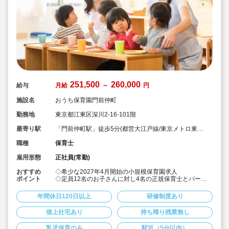
251,500
260,000
給与
月給
～
円
施設名
おうち保育園門前仲町
勤務地
東京都江東区深川2-16-101階
最寄り駅
「門前仲町駅」徒歩5分(都営大江戸線/東京メトロ東西
線)
職種
保育士
雇用形態
正社員(常勤)
おすすめ
◇希少な2027年4月開始の小規模保育園求人
ポイント
◇定員12名のお子さんに対し4名の正規保育士とパート
の先生が保育にあたります。
◇20～50代の幅広い年齢層の職員が活躍しています！
年間休日120日以上
研修制度あり
◇保育スタッフとして各園で勤務後、新園立ち上げ時に
園長としてキャリアアップも可能！
借上社宅あり
持ち帰り残業無し
◇家賃上限82,000円までは自己負担なしで住宅借りるこ
と可能です。
乳児保育のみ
駅近（5分以内）