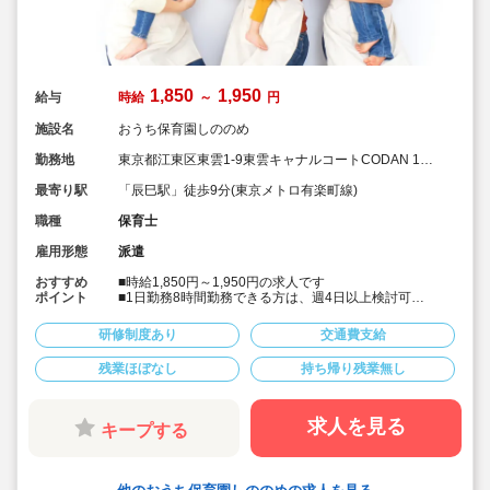
1,850
1,950
給与
時給
～
円
施設名
おうち保育園しののめ
勤務地
東京都江東区東雲1-9東雲キャナルコートCODAN 16
号棟210号室
最寄り駅
「辰巳駅」徒歩9分(東京メトロ有楽町線)
職種
保育士
雇用形態
派遣
おすすめ
■時給1,850円～1,950円の求人です
ポイント
■1日勤務8時間勤務できる方は、週4日以上検討可
■土日祝日休みの求人で平日のみの仕事です
■遅番よりに勤務できる方は時短勤務も相談可
研修制度あり
交通費支給
残業ほぼなし
持ち帰り残業無し
求人を見る
キープする