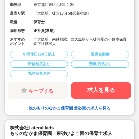
勤務地
東京都江東区北砂5-1-26
最寄り駅
「大島駅」徒歩17分(都営新宿線)
職種
保育士
雇用形態
正社員(常勤)
おすすめ
◇大島駅、南砂町駅、西大島駅から徒歩圏の小規模保育
ポイント
園正社員求人
◇髪色、服装自由でのびのび働けます♪
◇月給24.7万～
年間休日120日以上
退職金制度
◇宿舎借り上げ制度利用可でペット可能物件等もOK♪
◇18名定員、乳児のみの保育園ですので、お子様一人ひ
研修制度あり
残業ほぼなし
とり関わることができます♪
乳児保育のみ
求人を見る
キープする
他のもりのなかま保育園 北砂園の求人を見る
株式会社Lateral kids
もりのなかま保育園 東砂ひよこ園の保育士求人