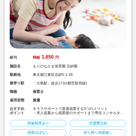
1,650
給与
時給
円
施設名
もりのなかま保育園 北砂園
勤務地
東京都江東区北砂5-1-26
最寄り駅
「大島駅」徒歩17分(都営新宿線)
職種
保育士
雇用形態
派遣
おすすめ
キララサポートで派遣就業する3つのメリット
ポイント
・求人提案から就業後のサポートまで専任コンサルタン
トが細やかに対応します♪
・手当や福利厚生については当社独自のサービスもご用
研修制度あり
交通費支給
意しています♪
・保育園も運営している会社だからこそ保育士目線に立
残業ほぼなし
持ち帰り残業無し
ったサポートに定評があります勤務条件など、お気軽に