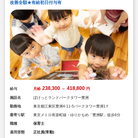
改善全額★有給初日付与有
238,300
418,800
給与
月給
～
円
施設名
ぽけっとランドパークタワー豊洲
勤務地
東京都江東区豊洲4-11-5パークタワー豊洲1Ｆ
最寄り駅
東京メトロ有楽町線・ゆりかもめ「豊洲駅」徒歩6分
職種
保育士
雇用形態
正社員(常勤)