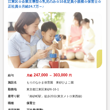
江東区☆企業主導型☆乳児のみ☆10名定員小規模☆保育士☆
正社員☆月給24.7万～♪
247,000
303,000
給与
月給
～
円
施設名
もりのなかま保育園 東砂ひよこ園
勤務地
東京都江東区東砂6-16-1
最寄り駅
「南砂町駅」徒歩20分(東京メトロ東西線)
職種
保育士
雇用形態
正社員(常勤)