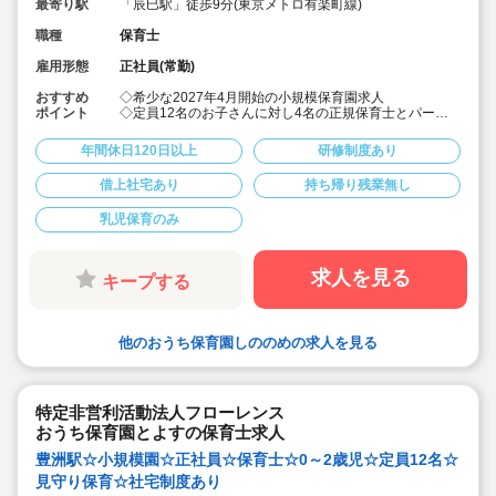
最寄り駅
「辰巳駅」徒歩9分(東京メトロ有楽町線)
職種
保育士
雇用形態
正社員(常勤)
おすすめ
◇希少な2027年4月開始の小規模保育園求人
ポイント
◇定員12名のお子さんに対し4名の正規保育士とパート
の先生が保育にあたります。
◇20～50代の幅広い年齢層の職員が活躍しています！
年間休日120日以上
研修制度あり
◇保育スタッフとして各園で勤務後、新園立ち上げ時に
園長としてキャリアアップも可能！
借上社宅あり
持ち帰り残業無し
◇家賃上限82,000円までは自己負担なしで住宅借りるこ
と可能です。
乳児保育のみ
◇上京者には引っ越し補助あり
◇多様性を大事にしています。人材の定着率80%以上
◇残業時間は4時間以内/月です（残業代支給あり）
◇ICTシステムの導入など、パソコンを使用し、業務時間
求人を見る
キープする
内で効率的に仕事に取り組めるよう工夫しています
◇年間休日 120日以上です
◇職員配置も工夫しています（土曜出勤や研修受講の代
休取得などを想定し職員を配置しています
他のおうち保育園しののめの求人を見る
◇その他、家族の看護休暇や介護休業、産育休など、い
ざという時の柔軟な休暇制度あり
◇育休取得率100％です（男性職員も育休を取得できる
風土）
◇病児保育や障害児保育など、多様な保育現場を持って
特定非営利活動法人フローレンス
いる事業者だからこそ、多様な保育の経験がつめます
おうち保育園とよすの保育士求人
豊洲駅☆小規模園☆正社員☆保育士☆0～2歳児☆定員12名☆
見守り保育☆社宅制度あり