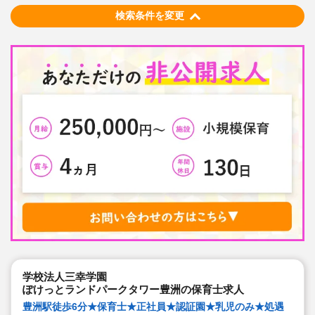
検索条件を変更
学校法人三幸学園
ぽけっとランドパークタワー豊洲の保育士求人
豊洲駅徒歩6分★保育士★正社員★認証園★乳児のみ★処遇