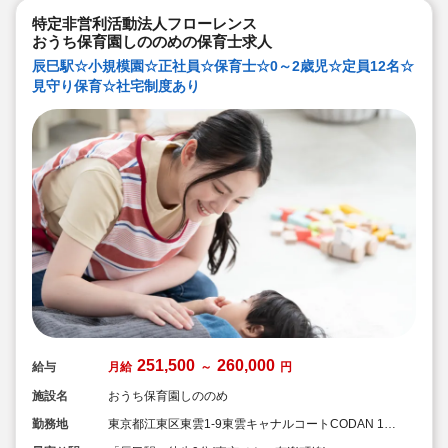
特定非営利活動法人フローレンス
おうち保育園しののめの保育士求人
辰巳駅☆小規模園☆正社員☆保育士☆0～2歳児☆定員12名☆
見守り保育☆社宅制度あり
251,500
260,000
給与
月給
～
円
施設名
おうち保育園しののめ
勤務地
東京都江東区東雲1-9東雲キャナルコートCODAN 16
号棟210号室