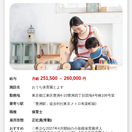
251,500
260,000
給与
月給
～
円
施設名
おうち保育園とよす
勤務地
東京都江東区豊洲4-10豊洲四丁目団地4号棟106号室
最寄り駅
「豊洲駅」徒歩8分(東京メトロ有楽町線)
職種
保育士
雇用形態
正社員(常勤)
おすすめ
◇希少な2027年4月開始の小規模保育園求人