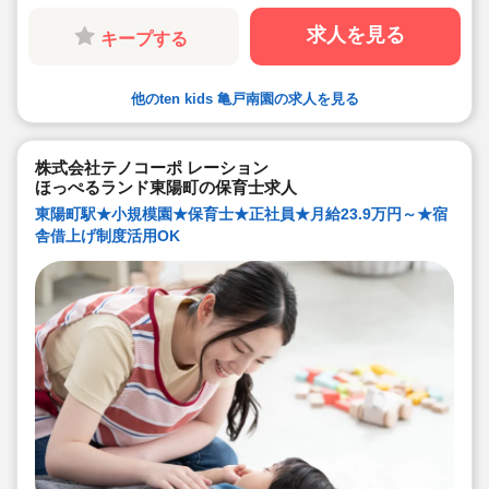
求人を見る
キープする
他のten kids 亀戸南園の求人を見る
株式会社テノコーポ レーション
ほっぺるランド東陽町の保育士求人
東陽町駅★小規模園★保育士★正社員★月給23.9万円～★宿
舎借上げ制度活用OK