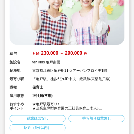
230,000
290,000
給与
月給
～
円
施設名
ten kids 亀戸南園
勤務地
東京都江東区亀戸6-11-5 アーバンフロイデ1階
最寄り駅
「亀戸駅」徒歩5分(JR中央・総武線/東部亀戸線)
職種
保育士
雇用形態
正社員(常勤)
おすすめ
★亀戸駅最寄り♪
ポイント
★企業主導型保育園の正社員保育士求人♪
★平均残業2.58時間/月、持ち帰り、サービス残業禁止し
てます♪
残業ほぼなし
持ち帰り残業無し
★月給23万～、賞与実績2.0ヶ月！
★「子供ファースト」という考えのもと保育士全体で協
駅近（5分以内）
力し保育を行ってます♪