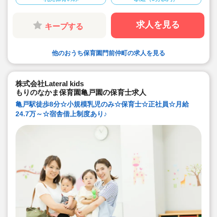
◇上京者には引っ越し補助あり
◇多様性を大事にしています。人材の定着率80%以上
◇残業時間は4時間以内/月です（残業代支給あり）
◇ICTシステムの導入など、パソコンを使用し、業務時間
求人を見る
キープする
内で効率的に仕事に取り組めるよう工夫しています
◇年間休日 120日以上です
◇職員配置も工夫しています（土曜出勤や研修受講の代
休取得などを想定し職員を配置しています
他のおうち保育園門前仲町の求人を見る
◇その他、家族の看護休暇や介護休業、産育休など、い
ざという時の柔軟な休暇制度あり
◇育休取得率100％です（男性職員も育休を取得できる
風土）
◇病児保育や障害児保育など、多様な保育現場を持って
株式会社Lateral kids
いる事業者だからこそ、多様な保育の経験がつめます
もりのなかま保育園亀戸園の保育士求人
亀戸駅徒歩8分☆小規模乳児のみ☆保育士☆正社員☆月給
24.7万～☆宿舎借上制度あり♪