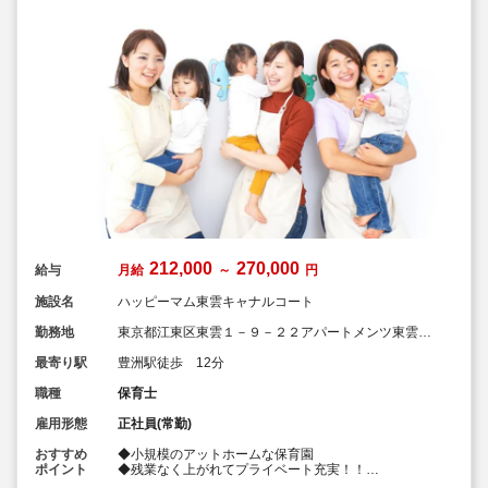
212,000
270,000
給与
月給
～
円
施設名
ハッピーマム東雲キャナルコート
勤務地
東京都江東区東雲１－９－２２アパートメンツ東雲キ
ャナルコート１０５
最寄り駅
豊洲駅徒歩 12分
職種
保育士
雇用形態
正社員(常勤)
おすすめ
◆小規模のアットホームな保育園
ポイント
◆残業なく上がれてプライベート充実！！
◆英語を使った保育に興味がある方（英語は話せなくて