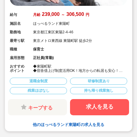
239,000
306,500
給与
月給
～
円
施設名
ほっぺるランド東陽町
勤務地
東京都江東区東陽2-4-46
最寄り駅
東京メトロ東西線 東陽町駅 徒歩2分
職種
保育士
雇用形態
正社員(常勤)
おすすめ
◆東陽町駅
ポイント
◆宿舎借上げ制度活用OK！地方からの転居も安心！
◆時間外平均3時間。持ち帰り残業なし
◆年間休日は117日。有給休暇の消化率は全体で87％で
退職金制度
研修制度あり
す
◆時短勤務制度や取得実績のある育児休業をはじめとし
残業ほぼなし
持ち帰り残業無し
た、ご家庭をお持ちの方や子育て中の方も働きやすい職
場づくりに力を入れています！
◆園児たちの楽しい毎日と、ご両親の「仕事」と「育
児」の両立を支援しています！
求人を見る
キープする
他のほっぺるランド東陽町の求人を見る