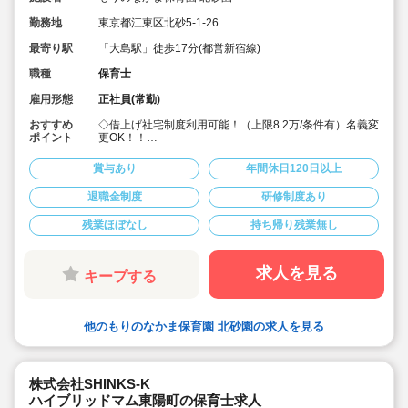
勤務地
東京都江東区北砂5-1-26
最寄り駅
「大島駅」徒歩17分(都営新宿線)
職種
保育士
雇用形態
正社員(常勤)
おすすめ
◇借上げ社宅制度利用可能！（上限8.2万/条件有）名義変
ポイント
更OK！！
◇研修制度も充実しており、オリジナルマニュアルも整
備しています。また、世話役制度、リカレント制度、心
賞与あり
年間休日120日以上
の相談室も整えており、職員が安心して働ける環境があ
ります。園長や主任、本社スタッフ等への豊富なキャリ
退職金制度
研修制度あり
アチェンジも可能です。
◇子どもたちも、職員も、保護者の皆さんもみんな「仲
残業ほぼなし
持ち帰り残業無し
間」、そして「家族」。いつでも「ただいま！」と帰っ
てこられる「家族」のような居場所を目指します。
◇"持ち帰り残業ほとんどなし"
職員の皆様にはプライベートも仕事も
求人を見る
キープする
充実性を感じて欲しいと思っております。
◇※有給休暇取得率95％以上
他のもりのなかま保育園 北砂園の求人を見る
株式会社SHINKS-K
ハイブリッドマム東陽町の保育士求人