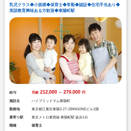
乳児クラス◆小規模◆保育士◆常勤◆認証◆住宅手当あり◆
英語教育興味ある方歓迎◆東陽町駅
212,000
270,000
給与
月給
～
円
施設名
ハイブリッドマム東陽町
勤務地
東京都江東区東陽3-27-2BINGONEビル1階
最寄り駅
東京メトロ東西線 東陽町駅 徒歩1分
職種
保育士