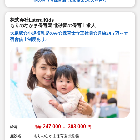
他のおうち保育園しののめの求人を見る
株式会社LateralKids
もりのなかま保育園 北砂園の保育士求人
大島駅☆小規模乳児のみ☆保育士☆正社員☆月給24.7万～☆
宿舎借上制度あり♪
247,000
303,000
給与
月給
～
円
施設名
もりのなかま保育園 北砂園