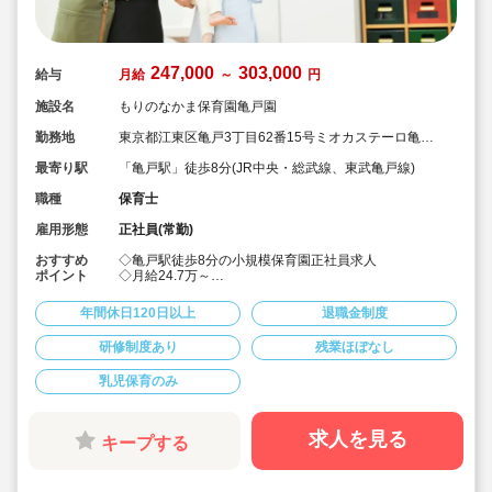
247,000
303,000
給与
月給
～
円
施設名
もりのなかま保育園亀戸園
勤務地
東京都江東区亀戸3丁目62番15号ミオカステーロ亀戸
Ⅱ101
最寄り駅
「亀戸駅」徒歩8分(JR中央・総武線、東武亀戸線)
職種
保育士
雇用形態
正社員(常勤)
おすすめ
◇亀戸駅徒歩8分の小規模保育園正社員求人
ポイント
◇月給24.7万～
◇髪色、服装自由でのびのび働けます♪
◇宿舎借り上げ制度利用可でペット可能物件等もOK♪
年間休日120日以上
退職金制度
◇19名定員、乳児のみの保育園ですので、お子様一人ひ
とり関わることができます♪
研修制度あり
残業ほぼなし
乳児保育のみ
求人を見る
キープする