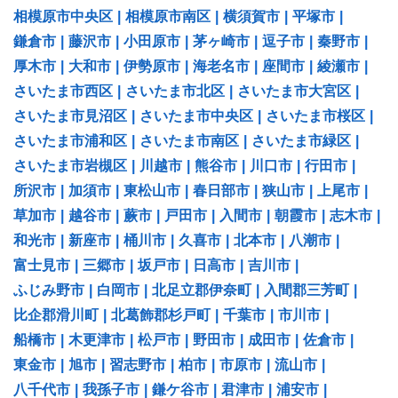
相模原市中央区
|
相模原市南区
|
横須賀市
|
平塚市
|
鎌倉市
|
藤沢市
|
小田原市
|
茅ヶ崎市
|
逗子市
|
秦野市
|
厚木市
|
大和市
|
伊勢原市
|
海老名市
|
座間市
|
綾瀬市
|
さいたま市西区
|
さいたま市北区
|
さいたま市大宮区
|
さいたま市見沼区
|
さいたま市中央区
|
さいたま市桜区
|
さいたま市浦和区
|
さいたま市南区
|
さいたま市緑区
|
さいたま市岩槻区
|
川越市
|
熊谷市
|
川口市
|
行田市
|
所沢市
|
加須市
|
東松山市
|
春日部市
|
狭山市
|
上尾市
|
草加市
|
越谷市
|
蕨市
|
戸田市
|
入間市
|
朝霞市
|
志木市
|
和光市
|
新座市
|
桶川市
|
久喜市
|
北本市
|
八潮市
|
富士見市
|
三郷市
|
坂戸市
|
日高市
|
吉川市
|
ふじみ野市
|
白岡市
|
北足立郡伊奈町
|
入間郡三芳町
|
比企郡滑川町
|
北葛飾郡杉戸町
|
千葉市
|
市川市
|
船橋市
|
木更津市
|
松戸市
|
野田市
|
成田市
|
佐倉市
|
東金市
|
旭市
|
習志野市
|
柏市
|
市原市
|
流山市
|
八千代市
|
我孫子市
|
鎌ケ谷市
|
君津市
|
浦安市
|