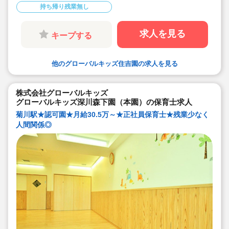
◆会社独自の休暇制度がありますので、独身、既
持ち帰り残業無し
婚者問わずノビノビと働きやすい環境です。
◆宿舎借上げ制度利用可能です！
◆職員間の人間関係を大事にしています。チーム
保育で新しい仲間も皆でサポート。新卒で不安な
求人を見る
キープする
方、中途で馴染めるか不安な方ブランク空けの
方、別業種からのキャリアチェンジの方！どんな
方でもチームでサポートしあいながら保育をする
環境です
他のグローバルキッズ住吉園の求人を見る
◆キャリアアップしていきたい方も大歓迎！挑戦
したい方は管理職などキャリアアップを通して収
入アップも可能です！
◆研修制度充実！未経験やブランクのある方でも
株式会社グローバルキッズ
安心して勤務いただけます。
◆幅広い年齢層の職員がいるため働きやすい就業
グローバルキッズ深川森下園（本園）の保育士求人
環境です！
菊川駅★認可園★月給30.5万～★正社員保育士★残業少なく
◆充実の福利厚生、海外研修など腰を据え長く勤
務でき成長し続けられる環境が整っています。
人間関係◎