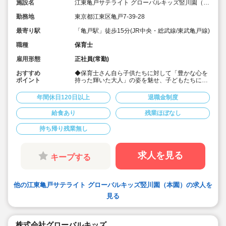
施設名
江東亀戸サテライト グローバルキッズ竪川園（本
園）
勤務地
東京都江東区亀戸7-39-28
最寄り駅
「亀戸駅」徒歩15分(JR中央・総武線/東武亀戸線)
職種
保育士
雇用形態
正社員(常勤)
おすすめ
◆保育士さん自ら子供たちに対して「豊かな心を
ポイント
持った輝いた大人」の姿を魅せ、子どもたちに夢
や希望があることを伝えてます◎
◆年間休日125日以上！
年間休日120日以上
退職金制度
◆子育て期間中は時短勤務OK
◆半日有給OKで子育て中の方も働きやすい環境
給食あり
残業ほぼなし
です
◆会社独自の休暇制度がありますので、独身、既
持ち帰り残業無し
婚者問わずノビノビと働きやすい環境です。
◆宿舎借上げ制度利用可能です！
◆職員間の人間関係を大事にしています。チーム
保育で新しい仲間も皆でサポート。新卒で不安な
求人を見る
キープする
方、中途で馴染めるか不安な方ブランク空けの
方、別業種からのキャリアチェンジの方！どんな
方でもチームでサポートしあいながら保育をする
環境です
他の江東亀戸サテライト グローバルキッズ竪川園（本園）の求人を
◆キャリアアップしていきたい方も大歓迎！挑戦
したい方は管理職などキャリアアップを通して収
見る
入アップも可能です！
◆研修制度充実！未経験やブランクのある方でも
安心して勤務いただけます。
◆幅広い年齢層の職員がいるため働きやすい就業
株式会社グローバルキッズ