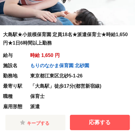
大島駅★小規模保育園 定員18名★派遣保育士★時給1,650
円★1日6時間以上勤務
給与
時給
1,650
円
施設名
もりのなかま保育園 北砂園
勤務地
東京都江東区北砂5-1-26
最寄り駅
「大島駅」徒歩17分(都営新宿線)
職種
保育士
雇用形態
派遣
応募する
キープする