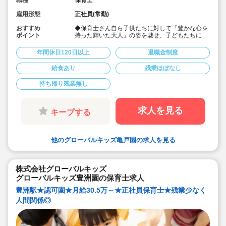
雇用形態
正社員(常勤)
おすすめ
◆保育士さん自ら子供たちに対して「豊かな心を
ポイント
持った輝いた大人」の姿を魅せ、子どもたちに夢
や希望があることを伝えてます◎
◆年間休日125日以上！
年間休日120日以上
退職金制度
◆子育て期間中は時短勤務OK
◆半日有給OKで子育て中の方も働きやすい環境
給食あり
残業ほぼなし
です
◆会社独自の休暇制度がありますので、独身、既
持ち帰り残業無し
婚者問わずノビノビと働きやすい環境です。
◆宿舎借上げ制度利用可能です！
◆職員間の人間関係を大事にしています。チーム
保育で新しい仲間も皆でサポート。新卒で不安な
求人を見る
キープする
方、中途で馴染めるか不安な方ブランク空けの
方、別業種からのキャリアチェンジの方！どんな
方でもチームでサポートしあいながら保育をする
環境です
他のグローバルキッズ亀戸園の求人を見る
◆キャリアアップしていきたい方も大歓迎！挑戦
したい方は管理職などキャリアアップを通して収
入アップも可能です！
◆研修制度充実！未経験やブランクのある方でも
株式会社グローバルキッズ
安心して勤務いただけます。
◆幅広い年齢層の職員がいるため働きやすい就業
グローバルキッズ豊洲園の保育士求人
環境です！
豊洲駅★認可園★月給30.5万～★正社員保育士★残業少なく
◆充実の福利厚生、海外研修など腰を据え長く勤
務でき成長し続けられる環境が整っています。
人間関係◎