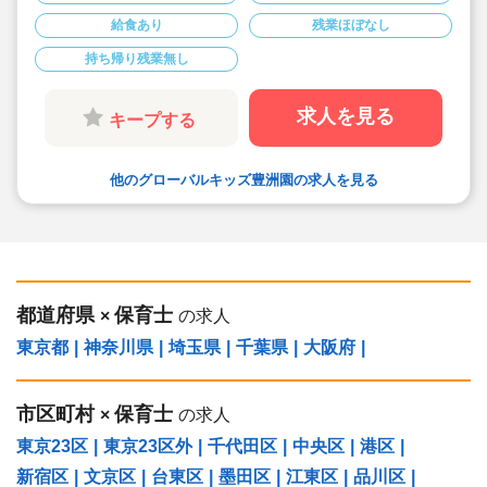
◆半日有給OKで子育て中の方も働きやすい環境
給食あり
残業ほぼなし
です
◆会社独自の休暇制度がありますので、独身、既
持ち帰り残業無し
婚者問わずノビノビと働きやすい環境です。
◆宿舎借上げ制度利用可能です！
◆職員間の人間関係を大事にしています。チーム
保育で新しい仲間も皆でサポート。新卒で不安な
求人を見る
キープする
方、中途で馴染めるか不安な方ブランク空けの
方、別業種からのキャリアチェンジの方！どんな
方でもチームでサポートしあいながら保育をする
環境です
他のグローバルキッズ豊洲園の求人を見る
◆キャリアアップしていきたい方も大歓迎！挑戦
したい方は管理職などキャリアアップを通して収
入アップも可能です！
◆研修制度充実！未経験やブランクのある方でも
安心して勤務いただけます。
◆幅広い年齢層の職員がいるため働きやすい就業
環境です！
◆充実の福利厚生、海外研修など腰を据え長く勤
務でき成長し続けられる環境が整っています。
都道府県
保育士
×
の求人
東京都
|
神奈川県
|
埼玉県
|
千葉県
|
大阪府
|
市区町村
保育士
×
の求人
東京23区
|
東京23区外
|
千代田区
|
中央区
|
港区
|
新宿区
|
文京区
|
台東区
|
墨田区
|
江東区
|
品川区
|