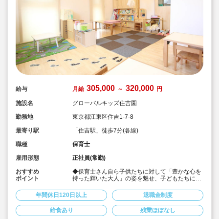
305,000
320,000
給与
月給
～
円
施設名
グローバルキッズ住吉園
勤務地
東京都江東区住吉1-7-8
最寄り駅
「住吉駅」徒歩7分(各線)
職種
保育士
雇用形態
正社員(常勤)
おすすめ
◆保育士さん自ら子供たちに対して「豊かな心を
ポイント
持った輝いた大人」の姿を魅せ、子どもたちに夢
や希望があることを伝えてます◎
◆年間休日125日以上！
年間休日120日以上
退職金制度
◆子育て期間中は時短勤務OK
◆半日有給OKで子育て中の方も働きやすい環境
給食あり
残業ほぼなし
です