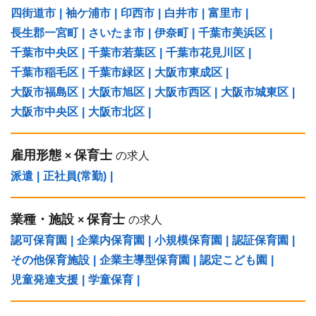
四街道市
|
袖ケ浦市
|
印西市
|
白井市
|
富里市
|
長生郡一宮町
|
さいたま市
|
伊奈町
|
千葉市美浜区
|
千葉市中央区
|
千葉市若葉区
|
千葉市花見川区
|
千葉市稲毛区
|
千葉市緑区
|
大阪市東成区
|
大阪市福島区
|
大阪市旭区
|
大阪市西区
|
大阪市城東区
|
大阪市中央区
|
大阪市北区
|
雇用形態
保育士
×
の求人
派遣
|
正社員(常勤)
|
業種・施設
保育士
×
の求人
認可保育園
|
企業内保育園
|
小規模保育園
|
認証保育園
|
その他保育施設
|
企業主導型保育園
|
認定こども園
|
児童発達支援
|
学童保育
|