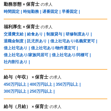
勤務形態
保育士
×
の求人
時間固定
|
時短勤務
|
遅番固定
|
早番固定
|
福利厚生
保育士
×
の求人
交通費支給
|
給食あり
|
制服貸与
|
研修制度あり
|
退職金制度
|
託児所あり
|
借上社宅あり/名義変更可
|
借上社宅あり
|
借上社宅あり/物件選定可
|
借上社宅あり/家族同居可
|
借上社宅あり/同棲可
|
社内割引あり
|
給与（年収）
保育士
×
の求人
450万円以上
|
400万円以上
|
350万円以上
|
300万円以上
|
250万円以上
|
給与（⽉給）
保育士
×
の求人