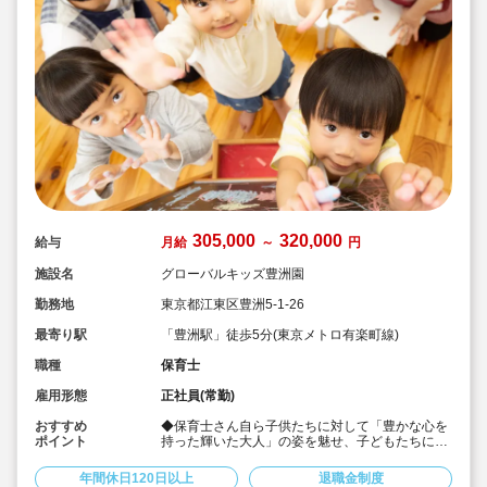
305,000
320,000
給与
月給
～
円
施設名
グローバルキッズ豊洲園
勤務地
東京都江東区豊洲5-1-26
最寄り駅
「豊洲駅」徒歩5分(東京メトロ有楽町線)
職種
保育士
雇用形態
正社員(常勤)
おすすめ
◆保育士さん自ら子供たちに対して「豊かな心を
ポイント
持った輝いた大人」の姿を魅せ、子どもたちに夢
や希望があることを伝えてます◎
◆年間休日125日以上！
年間休日120日以上
退職金制度
◆子育て期間中は時短勤務OK