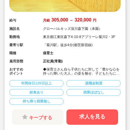
305,000
320,000
給与
月給
～
円
施設名
グローバルキッズ深川森下園（本園）
勤務地
東京都江東区森下4-10-8アプリーレ菊川2・3F
最寄り駅
「菊川駅」徒歩4分(都営新宿線)
職種
保育士
雇用形態
正社員(常勤)
おすすめ
◆保育士さん自ら子供たちに対して「豊かな心を
ポイント
持った輝いた大人」の姿を魅せ、子どもたちに夢
や希望があることを伝えてます◎
◆年間休日125日以上！
年間休日120日以上
退職金制度
◆子育て期間中は時短勤務OK
◆半日有給OKで子育て中の方も働きやすい環境
給食あり
残業ほぼなし
です
◆会社独自の休暇制度がありますので、独身、既
持ち帰り残業無し
婚者問わずノビノビと働きやすい環境です。
◆宿舎借上げ制度利用可能です！
◆職員間の人間関係を大事にしています。チーム
保育で新しい仲間も皆でサポート。新卒で不安な
求人を見る
キープする
方、中途で馴染めるか不安な方ブランク空けの
方、別業種からのキャリアチェンジの方！どんな
方でもチームでサポートしあいながら保育をする