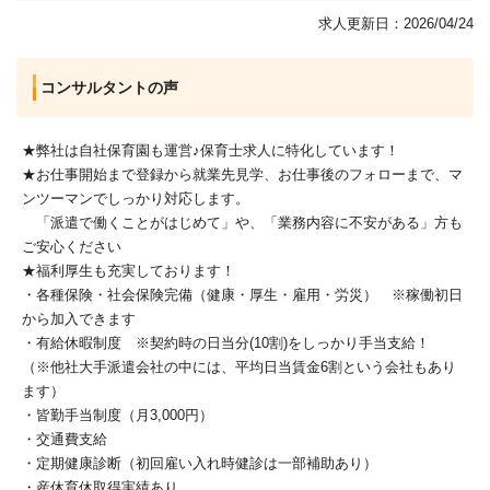
求人更新日：2026/04/24
コンサルタントの声
★弊社は自社保育園も運営♪保育士求人に特化しています！
★お仕事開始まで登録から就業先見学、お仕事後のフォローまで、マ
ンツーマンでしっかり対応します。
「派遣で働くことがはじめて」や、「業務内容に不安がある」方も
ご安心ください
★福利厚生も充実しております！
・各種保険・社会保険完備（健康・厚生・雇用・労災） ※稼働初日
から加入できます
・有給休暇制度 ※契約時の日当分(10割)をしっかり手当支給！
（※他社大手派遣会社の中には、平均日当賃金6割という会社もあり
ます）
・皆勤手当制度（月3,000円）
・交通費支給
・定期健康診断（初回雇い入れ時健診は一部補助あり）
・産休育休取得実績あり