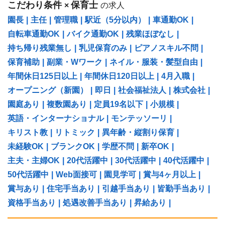
こだわり条件
保育士
×
の求人
園長
|
主任
|
管理職
|
駅近（5分以内）
|
車通勤OK
|
自転車通勤OK
|
バイク通勤OK
|
残業ほぼなし
|
持ち帰り残業無し
|
乳児保育のみ
|
ピアノスキル不問
|
保育補助
|
副業・Wワーク
|
ネイル・服装・髪型自由
|
年間休日125日以上
|
年間休日120日以上
|
4月入職
|
オープニング（新園）
|
即日
|
社会福祉法人
|
株式会社
|
園庭あり
|
複数園あり
|
定員19名以下
|
小規模
|
英語・インターナショナル
|
モンテッソーリ
|
キリスト教
|
リトミック
|
異年齢・縦割り保育
|
未経験OK
|
ブランクOK
|
学歴不問
|
新卒OK
|
主夫・主婦OK
|
20代活躍中
|
30代活躍中
|
40代活躍中
|
50代活躍中
|
Web面接可
|
園見学可
|
賞与4ヶ月以上
|
賞与あり
|
住宅手当あり
|
引越手当あり
|
皆勤手当あり
|
資格手当あり
|
処遇改善手当あり
|
昇給あり
|