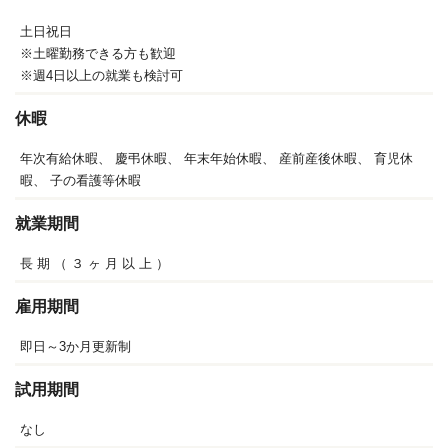
土日祝日
※土曜勤務できる方も歓迎
※週4日以上の就業も検討可
休暇
年次有給休暇、
慶弔休暇、
年末年始休暇、
産前産後休暇、
育児休
暇、
子の看護等休暇
就業期間
長
期
（
３
ヶ
月
以
上
）
雇用期間
即日～3か月更新制
試用期間
なし