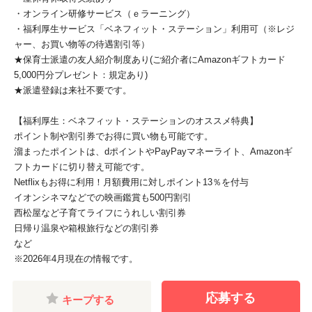
・オンライン研修サービス（ｅラーニング）
・福利厚生サービス「ベネフィット・ステーション」利用可（※レジ
ャー、お買い物等の待遇割引等）
★保育士派遣の友人紹介制度あり(ご紹介者にAmazonギフトカード
5,000円分プレゼント：規定あり)
★派遣登録は来社不要です。
【福利厚生：ベネフィット・ステーションのオススメ特典】
ポイント制や割引券でお得に買い物も可能です。
溜まったポイントは、dポイントやPayPayマネーライト、Amazonギ
フトカードに切り替え可能です。
Netflixもお得に利用！月額費用に対しポイント13％を付与
イオンシネマなどでの映画鑑賞も500円割引
西松屋など子育てライフにうれしい割引券
日帰り温泉や箱根旅行などの割引券
など
※2026年4月現在の情報です。
応募する
キープする