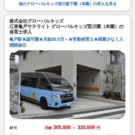
環境です
他のグローバルキッズ深川森下園（本園）の求人を見る
◆キャリアアップしていきたい方も大歓迎！挑戦
したい方は管理職などキャリアアップを通して収
入アップも可能です！
◆研修制度充実！未経験やブランクのある方でも
株式会社グローバルキッズ
安心して勤務いただけます。
◆幅広い年齢層の職員がいるため働きやすい就業
江東亀戸サテライト グローバルキッズ竪川園（本園）の
環境です！
保育士求人
◆充実の福利厚生、海外研修など腰を据え長く勤
務でき成長し続けられる環境が整っています。
亀戸駅★認可園★月給30.5万～★常勤保育士★残業少なく人
間関係◎
305,000
320,000
給与
月給
～
円