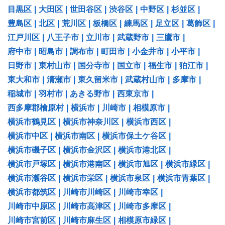
目黒区
|
大田区
|
世田谷区
|
渋谷区
|
中野区
|
杉並区
|
豊島区
|
北区
|
荒川区
|
板橋区
|
練馬区
|
足立区
|
葛飾区
|
江戸川区
|
八王子市
|
立川市
|
武蔵野市
|
三鷹市
|
府中市
|
昭島市
|
調布市
|
町田市
|
小金井市
|
小平市
|
日野市
|
東村山市
|
国分寺市
|
国立市
|
福生市
|
狛江市
|
東大和市
|
清瀬市
|
東久留米市
|
武蔵村山市
|
多摩市
|
稲城市
|
羽村市
|
あきる野市
|
西東京市
|
西多摩郡檜原村
|
横浜市
|
川崎市
|
相模原市
|
横浜市鶴見区
|
横浜市神奈川区
|
横浜市西区
|
横浜市中区
|
横浜市南区
|
横浜市保土ケ谷区
|
横浜市磯子区
|
横浜市金沢区
|
横浜市港北区
|
横浜市戸塚区
|
横浜市港南区
|
横浜市旭区
|
横浜市緑区
|
横浜市瀬谷区
|
横浜市栄区
|
横浜市泉区
|
横浜市青葉区
|
横浜市都筑区
|
川崎市川崎区
|
川崎市幸区
|
川崎市中原区
|
川崎市高津区
|
川崎市多摩区
|
川崎市宮前区
|
川崎市麻生区
|
相模原市緑区
|