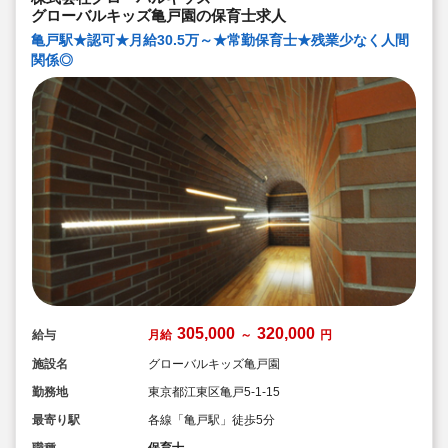
環境です！
グローバルキッズ亀戸園の保育士求人
◆充実の福利厚生、海外研修など腰を据え長く勤
務でき成長し続けられる環境が整っています。
亀戸駅★認可★月給30.5万～★常勤保育士★残業少なく人間
関係◎
305,000
320,000
給与
月給
～
円
施設名
グローバルキッズ亀戸園
勤務地
東京都江東区亀戸5-1-15
最寄り駅
各線「亀戸駅」徒歩5分
職種
保育士