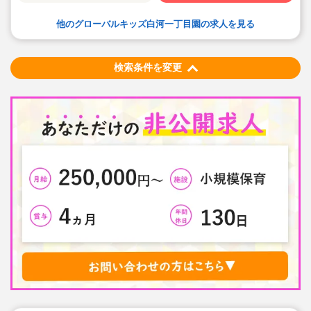
◆キャリアアップしていきたい方も大歓迎！挑戦したい
方は管理職などキャリアアップを通して収入アップも可
他のグローバルキッズ白河一丁目園の求人を見る
能です！
◆研修制度充実！未経験やブランクのある方でも安心し
て勤務いただけます。
◆幅広い年齢層の職員がいるため働きやすい就業環境で
す！
検索条件を変更
◆充実の福利厚生、海外研修など腰を据え長く勤務でき
成長し続けられる環境が整っています。