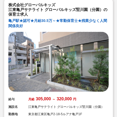
◆幅広い年齢層の職員がいるため働きやすい就業環境で
す！
株式会社グローバルキッズ
◆充実の福利厚生、海外研修など腰を据え長く勤務でき
江東亀戸サテライト グローバルキッズ竪川園（分園）の
成長し続けられる環境が整っています。
保育士求人
亀戸駅★認可★月給30.5万～★常勤保育士★残業少なく人間
関係良好
305,000
320,000
給与
月給
～
円
施設名
江東亀戸サテライト グローバルキッズ竪川園（分園）
勤務地
東京都江東区亀戸2-18-5ルアナ亀戸1F