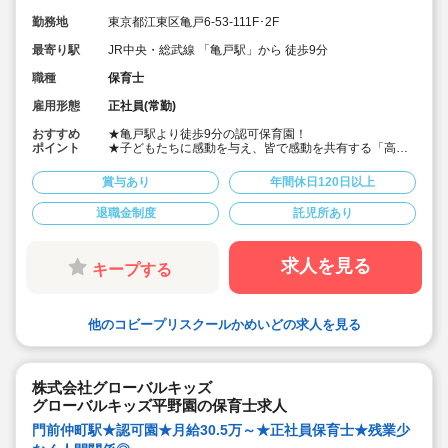
勤務地
東京都江東区亀戸6-53-111F･2F
最寄り駅
JR中央・総武線 「亀戸駅」から 徒歩9分
職種
保育士
雇用形態
正社員(常勤)
おすすめ
★亀戸駅より徒歩9分の認可保育園！
ポイント
★子どもたちに感動を与え、皆で感動を共有する「高品
質な保育」！
★見る、聞く、味わう、触れるなど豊かな感性と互換が
賞与あり
年間休日120日以上
育つように本物にこだわっています！
★コビープリスクールズ独自の「マトリクス保育」を行
退職金制度
託児所あり
っています！
求人を見る
キープする
他のコビープリスクールかめいどの求人を見る
株式会社グローバルキッズ
グローバルキッズ平野園の保育士求人
門前仲町駅★認可園★月給30.5万～★正社員保育士★残業少