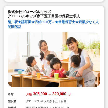
◆幅広い年齢層の職員がいるため働きやすい就業環境で
す！
◆充実の福利厚生、海外研修など腰を据え長く勤務でき
株式会社グローバルキッズ
成長し続けられる環境が整っています。
グローバルキッズ森下五丁目園の保育士求人
菊川駅★認可園★月給30.5万～★常勤保育士★残業少なく人
間関係◎
305,000
320,000
給与
月給
～
円
施設名
グローバルキッズ森下五丁目園