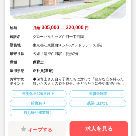
305,000
320,000
給与
月給
～
円
施設名
グローバルキッズ白河一丁目園
勤務地
東京都江東区白河1-7-5クレドラテース1階
最寄り駅
各線「清澄白河駅」徒歩2分
職種
保育士
雇用形態
正社員(常勤)
おすすめ
◆保育士さん自ら子供たちに対して「豊かな心を持った
ポイント
輝いた大人」の姿を魅せ、子どもたちに夢や希望がある
ことを伝えてます◎
◆年間休日125日以上！
年間休日120日以上
退職金制度
◆子育て期間中は時短勤務OK
◆半日有給OKで子育て中の方も働きやすい環境です
給食あり
残業ほぼなし
◆会社独自の休暇制度がありますので、独身、既婚者問
わずノビノビと働きやすい環境です。
持ち帰り残業無し
◆宿舎借上げ制度利用可能です！
◆職員間の人間関係を大事にしています。チーム保育で
新しい仲間も皆でサポート。新卒で不安な方、中途で馴
染めるか不安な方ブランク空けの方、別業種からのキャ
求人を見る
キープする
リアチェンジの方！どんな方でもチームでサポートしあ
いながら保育をする環境です