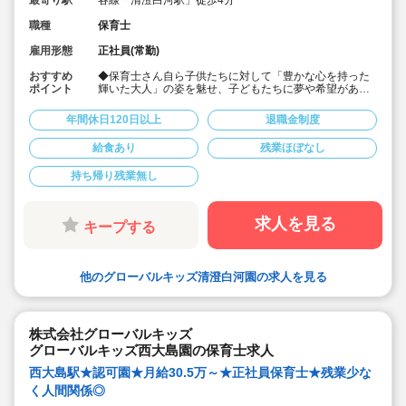
最寄り駅
各線「清澄白河駅」徒歩4分
職種
保育士
雇用形態
正社員(常勤)
おすすめ
◆保育士さん自ら子供たちに対して「豊かな心を持った
ポイント
輝いた大人」の姿を魅せ、子どもたちに夢や希望がある
ことを伝えてます◎
◆年間休日125日以上！
年間休日120日以上
退職金制度
◆子育て期間中は時短勤務OK
◆半日有給OKで子育て中の方も働きやすい環境です
給食あり
残業ほぼなし
◆会社独自の休暇制度がありますので、独身、既婚者問
わずノビノビと働きやすい環境です。
持ち帰り残業無し
◆宿舎借上げ制度利用可能です！
◆職員間の人間関係を大事にしています。チーム保育で
新しい仲間も皆でサポート。新卒で不安な方、中途で馴
染めるか不安な方ブランク空けの方、別業種からのキャ
求人を見る
キープする
リアチェンジの方！どんな方でもチームでサポートしあ
いながら保育をする環境です
◆キャリアアップしていきたい方も大歓迎！挑戦したい
方は管理職などキャリアアップを通して収入アップも可
他のグローバルキッズ清澄白河園の求人を見る
能です！
◆研修制度充実！未経験やブランクのある方でも安心し
て勤務いただけます。
◆幅広い年齢層の職員がいるため働きやすい就業環境で
す！
株式会社グローバルキッズ
◆充実の福利厚生、海外研修など腰を据え長く勤務でき
グローバルキッズ西大島園の保育士求人
成長し続けられる環境が整っています。
西大島駅★認可園★月給30.5万～★正社員保育士★残業少な
く人間関係◎