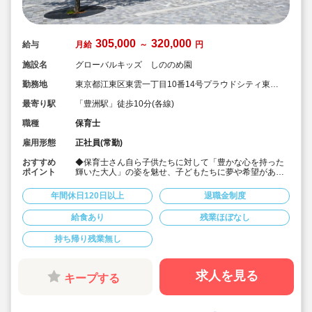
305,000
320,000
給与
月給
～
円
施設名
グローバルキッズ しののめ園
勤務地
東京都江東区東雲一丁目10番14号プラウドシティ東雲
キャナルマークス
最寄り駅
「豊洲駅」徒歩10分(各線)
職種
保育士
雇用形態
正社員(常勤)
おすすめ
◆保育士さん自ら子供たちに対して「豊かな心を持った
ポイント
輝いた大人」の姿を魅せ、子どもたちに夢や希望がある
ことを伝えてます◎
◆年間休日125日以上！
年間休日120日以上
退職金制度
◆子育て期間中は時短勤務OK
◆半日有給OKで子育て中の方も働きやすい環境です
給食あり
残業ほぼなし
◆会社独自の休暇制度がありますので、独身、既婚者問
わずノビノビと働きやすい環境です。
持ち帰り残業無し
◆宿舎借上げ制度利用可能です！
◆職員間の人間関係を大事にしています。チーム保育で
新しい仲間も皆でサポート。新卒で不安な方、中途で馴
染めるか不安な方ブランク空けの方、別業種からのキャ
求人を見る
キープする
リアチェンジの方！どんな方でもチームでサポートしあ
いながら保育をする環境です
◆キャリアアップしていきたい方も大歓迎！挑戦したい
方は管理職などキャリアアップを通して収入アップも可