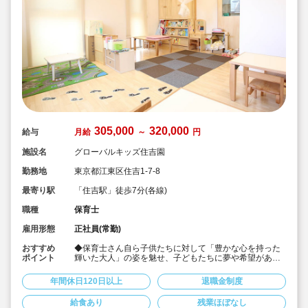
305,000
320,000
給与
月給
～
円
施設名
グローバルキッズ住吉園
勤務地
東京都江東区住吉1-7-8
最寄り駅
「住吉駅」徒歩7分(各線)
職種
保育士
雇用形態
正社員(常勤)
おすすめ
◆保育士さん自ら子供たちに対して「豊かな心を持った
ポイント
輝いた大人」の姿を魅せ、子どもたちに夢や希望がある
ことを伝えてます◎
◆年間休日125日以上！
年間休日120日以上
退職金制度
◆子育て期間中は時短勤務OK
◆半日有給OKで子育て中の方も働きやすい環境です
給食あり
残業ほぼなし
◆会社独自の休暇制度がありますので、独身、既婚者問