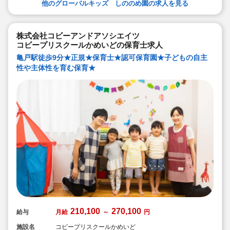
他のグローバルキッズ しののめ園の求人を見る
能です！
◆研修制度充実！未経験やブランクのある方でも安心し
て勤務いただけます。
◆幅広い年齢層の職員がいるため働きやすい就業環境で
す！
株式会社コビーアンドアソシエイツ
◆充実の福利厚生、海外研修など腰を据え長く勤務でき
コビープリスクールかめいどの保育士求人
成長し続けられる環境が整っています。
亀戸駅徒歩9分★正規★保育士★認可保育園★子どもの自主
性や主体性を育む保育★
210,100
270,100
給与
月給
～
円
施設名
コビープリスクールかめいど