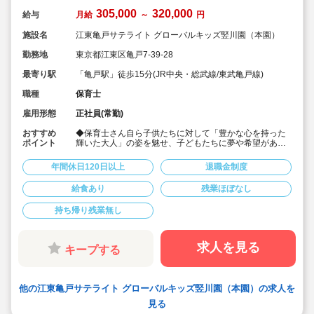
305,000
320,000
給与
月給
～
円
施設名
江東亀戸サテライト グローバルキッズ竪川園（本園）
勤務地
東京都江東区亀戸7-39-28
最寄り駅
「亀戸駅」徒歩15分(JR中央・総武線/東武亀戸線)
職種
保育士
雇用形態
正社員(常勤)
おすすめ
◆保育士さん自ら子供たちに対して「豊かな心を持った
ポイント
輝いた大人」の姿を魅せ、子どもたちに夢や希望がある
ことを伝えてます◎
◆年間休日125日以上！
年間休日120日以上
退職金制度
◆子育て期間中は時短勤務OK
◆半日有給OKで子育て中の方も働きやすい環境です
給食あり
残業ほぼなし
◆会社独自の休暇制度がありますので、独身、既婚者問
わずノビノビと働きやすい環境です。
持ち帰り残業無し
◆宿舎借上げ制度利用可能です！
◆職員間の人間関係を大事にしています。チーム保育で
新しい仲間も皆でサポート。新卒で不安な方、中途で馴
染めるか不安な方ブランク空けの方、別業種からのキャ
求人を見る
キープする
リアチェンジの方！どんな方でもチームでサポートしあ
いながら保育をする環境です
◆キャリアアップしていきたい方も大歓迎！挑戦したい
方は管理職などキャリアアップを通して収入アップも可
他の江東亀戸サテライト グローバルキッズ竪川園（本園）の求人を
能です！
◆研修制度充実！未経験やブランクのある方でも安心し
見る
て勤務いただけます。