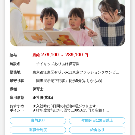
279,100
289,100
給与
月給
～
円
施設名
ニチイキッズありあけ保育園
勤務地
東京都江東区有明3-6-11東京ファッションタウンビル
3階
最寄り駅
「国際展示場正門駅」徒歩5分(ゆりかもめ)
職種
保育士
雇用形態
正社員(常勤)
おすすめ
★入社時に3日間の特別休暇がつきます！
ポイント
★昨年度賞与は年3回で1,095,625円と高額！
★宿舎借り上げ制度利用可！自己負担なし！敷金礼金も
25万円まで法人負担！
賞与あり
年間休日120日以上
★系列園ではピーマン・ナス・トマトなど野菜の苗植
え・収穫をしています！
退職金制度
給食あり
★お休みは完全週休二日制！年間休日122日以上！