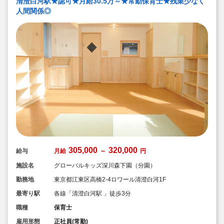
清澄白河駅★認可★月給30.5万～★常勤保育士★残業少なく
人間関係◎
305,000
320,000
給与
月給
～
円
施設名
グローバルキッズ深川森下園（分園）
勤務地
東京都江東区高橋2-4ロワール清澄白河1F
最寄り駅
各線「清澄白河駅 」徒歩3分
職種
保育士
雇用形態
正社員(常勤)