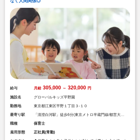
なく人間関係◎
305,000
320,000
給与
月給
～
円
施設名
グローバルキッズ平野園
勤務地
東京都江東区平野１丁目３-１０
最寄り駅
「清澄白河駅」徒歩6分(東京メトロ半蔵門線/都営大江
戸線)
職種
保育士
雇用形態
正社員(常勤)