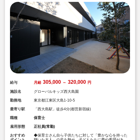
305,000
320,000
給与
月給
～
円
施設名
グローバルキッズ西大島園
勤務地
東京都江東区大島1-10-5
最寄り駅
「西大島駅」徒歩4分(都営新宿線)
職種
保育士
雇用形態
正社員(常勤)
おすすめ
◆保育士さん自ら子供たちに対して「豊かな心を持った
ポイント
輝いた大人」の姿を魅せ、子どもたちに夢や希望がある