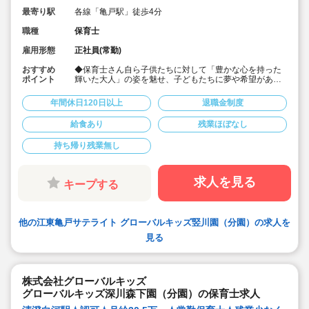
最寄り駅
各線「亀戸駅」徒歩4分
職種
保育士
雇用形態
正社員(常勤)
おすすめ
◆保育士さん自ら子供たちに対して「豊かな心を持った
ポイント
輝いた大人」の姿を魅せ、子どもたちに夢や希望がある
ことを伝えてます◎
◆年間休日125日以上！
年間休日120日以上
退職金制度
◆子育て期間中は時短勤務OK
◆半日有給OKで子育て中の方も働きやすい環境です
給食あり
残業ほぼなし
◆会社独自の休暇制度がありますので、独身、既婚者問
わずノビノビと働きやすい環境です。
持ち帰り残業無し
◆宿舎借上げ制度利用可能です！
◆職員間の人間関係を大事にしています。チーム保育で
新しい仲間も皆でサポート。新卒で不安な方、中途で馴
染めるか不安な方ブランク空けの方、別業種からのキャ
求人を見る
キープする
リアチェンジの方！どんな方でもチームでサポートしあ
いながら保育をする環境です
◆キャリアアップしていきたい方も大歓迎！挑戦したい
方は管理職などキャリアアップを通して収入アップも可
他の江東亀戸サテライト グローバルキッズ竪川園（分園）の求人を
能です！
◆研修制度充実！未経験やブランクのある方でも安心し
見る
て勤務いただけます。
◆幅広い年齢層の職員がいるため働きやすい就業環境で
す！
◆充実の福利厚生、海外研修など腰を据え長く勤務でき
株式会社グローバルキッズ
成長し続けられる環境が整っています。
グローバルキッズ深川森下園（分園）の保育士求人