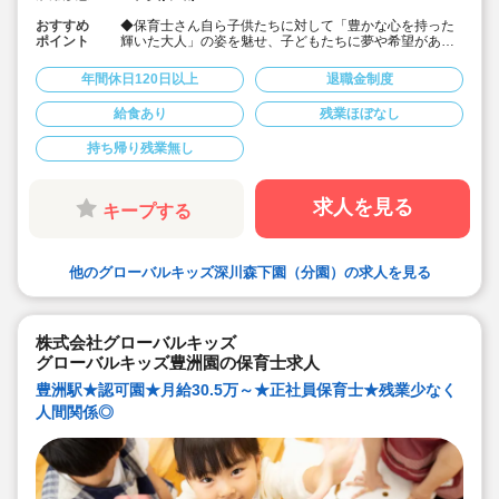
おすすめ
◆保育士さん自ら子供たちに対して「豊かな心を持った
ポイント
輝いた大人」の姿を魅せ、子どもたちに夢や希望がある
ことを伝えてます◎
◆年間休日125日以上！
年間休日120日以上
退職金制度
◆子育て期間中は時短勤務OK
◆半日有給OKで子育て中の方も働きやすい環境です
給食あり
残業ほぼなし
◆会社独自の休暇制度がありますので、独身、既婚者問
わずノビノビと働きやすい環境です。
持ち帰り残業無し
◆宿舎借上げ制度利用可能です！
◆職員間の人間関係を大事にしています。チーム保育で
新しい仲間も皆でサポート。新卒で不安な方、中途で馴
染めるか不安な方ブランク空けの方、別業種からのキャ
求人を見る
キープする
リアチェンジの方！どんな方でもチームでサポートしあ
いながら保育をする環境です
◆キャリアアップしていきたい方も大歓迎！挑戦したい
方は管理職などキャリアアップを通して収入アップも可
他のグローバルキッズ深川森下園（分園）の求人を見る
能です！
◆研修制度充実！未経験やブランクのある方でも安心し
て勤務いただけます。
◆幅広い年齢層の職員がいるため働きやすい就業環境で
す！
株式会社グローバルキッズ
◆充実の福利厚生、海外研修など腰を据え長く勤務でき
グローバルキッズ豊洲園の保育士求人
成長し続けられる環境が整っています。
豊洲駅★認可園★月給30.5万～★正社員保育士★残業少なく
人間関係◎