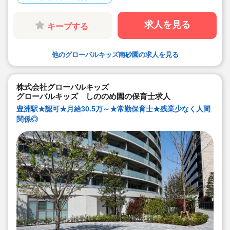
◆職員間の人間関係を大事にしています。チーム保育で
新しい仲間も皆でサポート。新卒で不安な方、中途で馴
染めるか不安な方ブランク空けの方、別業種からのキャ
求人を見る
キープする
リアチェンジの方！どんな方でもチームでサポートしあ
いながら保育をする環境です
◆キャリアアップしていきたい方も大歓迎！挑戦したい
方は管理職などキャリアアップを通して収入アップも可
他のグローバルキッズ南砂園の求人を見る
能です！
◆研修制度充実！未経験やブランクのある方でも安心し
て勤務いただけます。
◆幅広い年齢層の職員がいるため働きやすい就業環境で
す！
株式会社グローバルキッズ
◆充実の福利厚生、海外研修など腰を据え長く勤務でき
グローバルキッズ しののめ園の保育士求人
成長し続けられる環境が整っています。
豊洲駅★認可★月給30.5万～★常勤保育士★残業少なく人間
関係◎