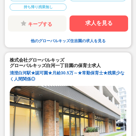
わずノビノビと働きやすい環境です。
持ち帰り残業無し
◆宿舎借上げ制度利用可能です！
◆職員間の人間関係を大事にしています。チーム保育で
新しい仲間も皆でサポート。新卒で不安な方、中途で馴
染めるか不安な方ブランク空けの方、別業種からのキャ
求人を見る
キープする
リアチェンジの方！どんな方でもチームでサポートしあ
いながら保育をする環境です
◆キャリアアップしていきたい方も大歓迎！挑戦したい
方は管理職などキャリアアップを通して収入アップも可
他のグローバルキッズ住吉園の求人を見る
能です！
◆研修制度充実！未経験やブランクのある方でも安心し
て勤務いただけます。
◆幅広い年齢層の職員がいるため働きやすい就業環境で
す！
株式会社グローバルキッズ
◆充実の福利厚生、海外研修など腰を据え長く勤務でき
グローバルキッズ白河一丁目園の保育士求人
成長し続けられる環境が整っています。
清澄白河駅★認可園★月給30.5万～★常勤保育士★残業少な
く人間関係◎