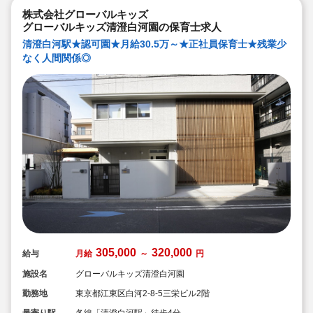
株式会社グローバルキッズ
グローバルキッズ清澄白河園の保育士求人
清澄白河駅★認可園★月給30.5万～★正社員保育士★残業少
なく人間関係◎
305,000
320,000
給与
月給
～
円
施設名
グローバルキッズ清澄白河園
勤務地
東京都江東区白河2-8-5三栄ビル2階