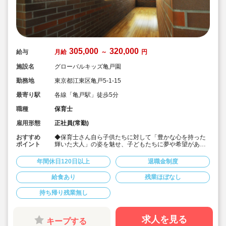
305,000
320,000
給与
月給
～
円
施設名
グローバルキッズ亀戸園
勤務地
東京都江東区亀戸5-1-15
最寄り駅
各線「亀戸駅」徒歩5分
職種
保育士
雇用形態
正社員(常勤)
おすすめ
◆保育士さん自ら子供たちに対して「豊かな心を持った
ポイント
輝いた大人」の姿を魅せ、子どもたちに夢や希望がある
ことを伝えてます◎
◆年間休日125日以上！
年間休日120日以上
退職金制度
◆子育て期間中は時短勤務OK
◆半日有給OKで子育て中の方も働きやすい環境です
給食あり
残業ほぼなし
◆会社独自の休暇制度がありますので、独身、既婚者問
わずノビノビと働きやすい環境です。
持ち帰り残業無し
◆宿舎借上げ制度利用可能です！
◆職員間の人間関係を大事にしています。チーム保育で
新しい仲間も皆でサポート。新卒で不安な方、中途で馴
染めるか不安な方ブランク空けの方、別業種からのキャ
求人を見る
キープする
リアチェンジの方！どんな方でもチームでサポートしあ