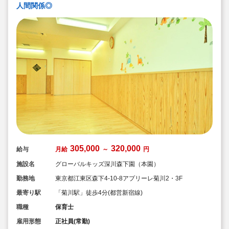
人間関係◎
305,000
320,000
給与
月給
～
円
施設名
グローバルキッズ深川森下園（本園）
勤務地
東京都江東区森下4-10-8アプリーレ菊川2・3F
最寄り駅
「菊川駅」徒歩4分(都営新宿線)
職種
保育士
雇用形態
正社員(常勤)