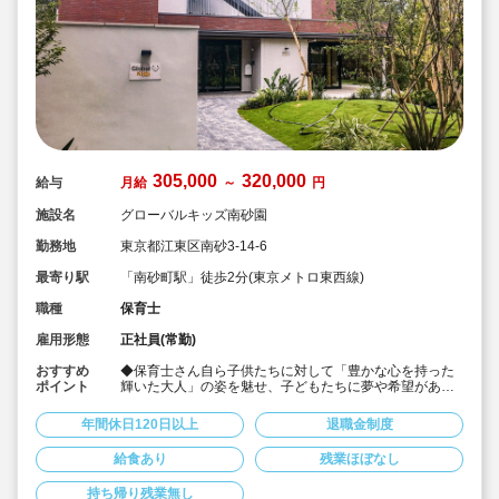
305,000
320,000
給与
月給
～
円
施設名
グローバルキッズ南砂園
勤務地
東京都江東区南砂3-14-6
最寄り駅
「南砂町駅」徒歩2分(東京メトロ東西線)
職種
保育士
雇用形態
正社員(常勤)
おすすめ
◆保育士さん自ら子供たちに対して「豊かな心を持った
ポイント
輝いた大人」の姿を魅せ、子どもたちに夢や希望がある
ことを伝えてます◎
◆年間休日125日以上！
年間休日120日以上
退職金制度
◆子育て期間中は時短勤務OK
◆半日有給OKで子育て中の方も働きやすい環境です
給食あり
残業ほぼなし
◆会社独自の休暇制度がありますので、独身、既婚者問
わずノビノビと働きやすい環境です。
持ち帰り残業無し
◆宿舎借上げ制度利用可能です！