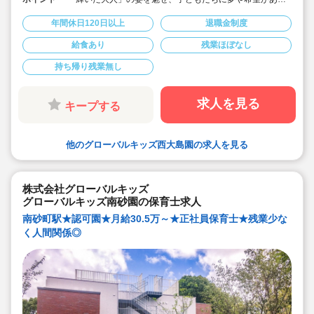
ことを伝えてます◎
◆年間休日125日以上！
年間休日120日以上
退職金制度
◆子育て期間中は時短勤務OK
◆半日有給OKで子育て中の方も働きやすい環境です
給食あり
残業ほぼなし
◆会社独自の休暇制度がありますので、独身、既婚者問
わずノビノビと働きやすい環境です。
持ち帰り残業無し
◆宿舎借上げ制度利用可能です！
◆職員間の人間関係を大事にしています。チーム保育で
新しい仲間も皆でサポート。新卒で不安な方、中途で馴
染めるか不安な方ブランク空けの方、別業種からのキャ
求人を見る
キープする
リアチェンジの方！どんな方でもチームでサポートしあ
いながら保育をする環境です
◆キャリアアップしていきたい方も大歓迎！挑戦したい
方は管理職などキャリアアップを通して収入アップも可
他のグローバルキッズ西大島園の求人を見る
能です！
◆研修制度充実！未経験やブランクのある方でも安心し
て勤務いただけます。
◆幅広い年齢層の職員がいるため働きやすい就業環境で
す！
株式会社グローバルキッズ
◆充実の福利厚生、海外研修など腰を据え長く勤務でき
グローバルキッズ南砂園の保育士求人
成長し続けられる環境が整っています。
南砂町駅★認可園★月給30.5万～★正社員保育士★残業少な
く人間関係◎