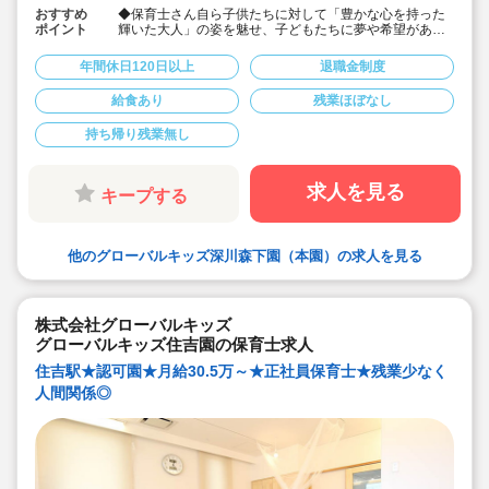
おすすめ
◆保育士さん自ら子供たちに対して「豊かな心を持った
ポイント
輝いた大人」の姿を魅せ、子どもたちに夢や希望がある
ことを伝えてます◎
◆年間休日125日以上！
年間休日120日以上
退職金制度
◆子育て期間中は時短勤務OK
◆半日有給OKで子育て中の方も働きやすい環境です
給食あり
残業ほぼなし
◆会社独自の休暇制度がありますので、独身、既婚者問
わずノビノビと働きやすい環境です。
持ち帰り残業無し
◆宿舎借上げ制度利用可能です！
◆職員間の人間関係を大事にしています。チーム保育で
新しい仲間も皆でサポート。新卒で不安な方、中途で馴
染めるか不安な方ブランク空けの方、別業種からのキャ
求人を見る
キープする
リアチェンジの方！どんな方でもチームでサポートしあ
いながら保育をする環境です
◆キャリアアップしていきたい方も大歓迎！挑戦したい
方は管理職などキャリアアップを通して収入アップも可
他のグローバルキッズ深川森下園（本園）の求人を見る
能です！
◆研修制度充実！未経験やブランクのある方でも安心し
て勤務いただけます。
◆幅広い年齢層の職員がいるため働きやすい就業環境で
す！
株式会社グローバルキッズ
◆充実の福利厚生、海外研修など腰を据え長く勤務でき
グローバルキッズ住吉園の保育士求人
成長し続けられる環境が整っています。
住吉駅★認可園★月給30.5万～★正社員保育士★残業少なく
人間関係◎