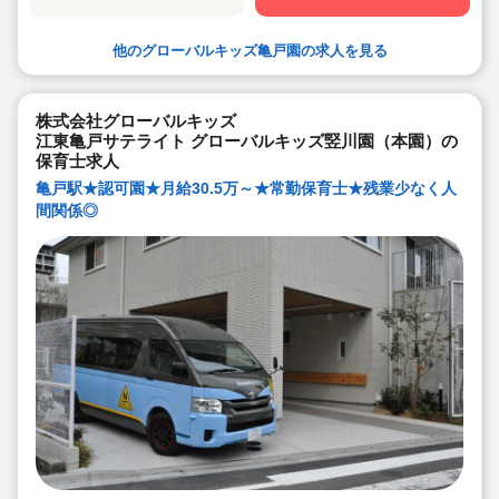
いながら保育をする環境です
◆キャリアアップしていきたい方も大歓迎！挑戦したい
方は管理職などキャリアアップを通して収入アップも可
他のグローバルキッズ亀戸園の求人を見る
能です！
◆研修制度充実！未経験やブランクのある方でも安心し
て勤務いただけます。
◆幅広い年齢層の職員がいるため働きやすい就業環境で
す！
株式会社グローバルキッズ
◆充実の福利厚生、海外研修など腰を据え長く勤務でき
江東亀戸サテライト グローバルキッズ竪川園（本園）の
成長し続けられる環境が整っています。
保育士求人
亀戸駅★認可園★月給30.5万～★常勤保育士★残業少なく人
間関係◎