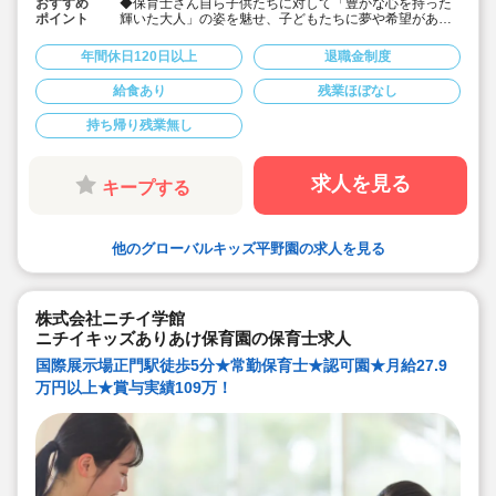
おすすめ
◆保育士さん自ら子供たちに対して「豊かな心を持った
ポイント
輝いた大人」の姿を魅せ、子どもたちに夢や希望がある
ことを伝えてます◎
◆年間休日125日以上！
年間休日120日以上
退職金制度
◆子育て期間中は時短勤務OK
◆半日有給OKで子育て中の方も働きやすい環境です
給食あり
残業ほぼなし
◆会社独自の休暇制度がありますので、独身、既婚者問
わずノビノビと働きやすい環境です。
持ち帰り残業無し
◆宿舎借上げ制度利用可能です！
◆職員間の人間関係を大事にしています。チーム保育で
新しい仲間も皆でサポート。新卒で不安な方、中途で馴
染めるか不安な方ブランク空けの方、別業種からのキャ
求人を見る
キープする
リアチェンジの方！どんな方でもチームでサポートしあ
いながら保育をする環境です
◆キャリアアップしていきたい方も大歓迎！挑戦したい
方は管理職などキャリアアップを通して収入アップも可
他のグローバルキッズ平野園の求人を見る
能です！
◆研修制度充実！未経験やブランクのある方でも安心し
て勤務いただけます。
◆幅広い年齢層の職員がいるため働きやすい就業環境で
す！
株式会社ニチイ学館
◆充実の福利厚生、海外研修など腰を据え長く勤務でき
ニチイキッズありあけ保育園の保育士求人
成長し続けられる環境が整っています。
国際展示場正門駅徒歩5分★常勤保育士★認可園★月給27.9
万円以上★賞与実績109万！