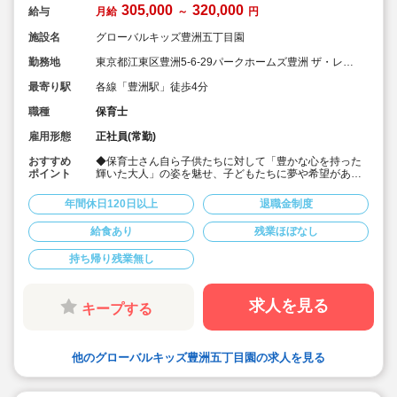
305,000
320,000
給与
月給
～
円
施設名
グローバルキッズ豊洲五丁目園
勤務地
東京都江東区豊洲5-6-29パークホームズ豊洲 ザ・レジ
デンス
最寄り駅
各線「豊洲駅」徒歩4分
職種
保育士
雇用形態
正社員(常勤)
おすすめ
◆保育士さん自ら子供たちに対して「豊かな心を持った
ポイント
輝いた大人」の姿を魅せ、子どもたちに夢や希望がある
ことを伝えてます◎
◆年間休日125日以上！
年間休日120日以上
退職金制度
◆子育て期間中は時短勤務OK
◆半日有給OKで子育て中の方も働きやすい環境です
給食あり
残業ほぼなし
◆会社独自の休暇制度がありますので、独身、既婚者問
わずノビノビと働きやすい環境です。
持ち帰り残業無し
◆宿舎借上げ制度利用可能です！
◆職員間の人間関係を大事にしています。チーム保育で
新しい仲間も皆でサポート。新卒で不安な方、中途で馴
染めるか不安な方ブランク空けの方、別業種からのキャ
求人を見る
キープする
リアチェンジの方！どんな方でもチームでサポートしあ
いながら保育をする環境です
◆キャリアアップしていきたい方も大歓迎！挑戦したい
方は管理職などキャリアアップを通して収入アップも可
他のグローバルキッズ豊洲五丁目園の求人を見る
能です！
◆研修制度充実！未経験やブランクのある方でも安心し
て勤務いただけます。