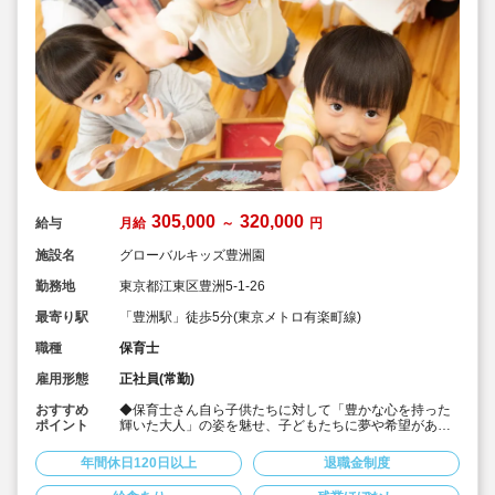
305,000
320,000
給与
月給
～
円
施設名
グローバルキッズ豊洲園
勤務地
東京都江東区豊洲5-1-26
最寄り駅
「豊洲駅」徒歩5分(東京メトロ有楽町線)
職種
保育士
雇用形態
正社員(常勤)
おすすめ
◆保育士さん自ら子供たちに対して「豊かな心を持った
ポイント
輝いた大人」の姿を魅せ、子どもたちに夢や希望がある
ことを伝えてます◎
◆年間休日125日以上！
年間休日120日以上
退職金制度
◆子育て期間中は時短勤務OK
◆半日有給OKで子育て中の方も働きやすい環境です