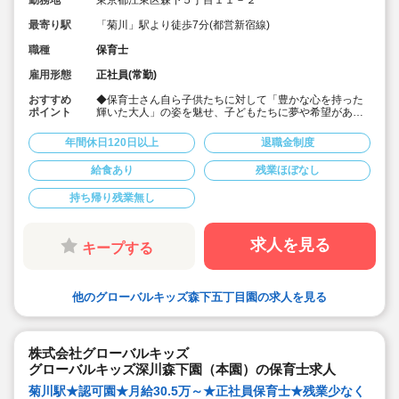
勤務地
東京都江東区森下５丁目１１－２
最寄り駅
「菊川」駅より徒歩7分(都営新宿線)
職種
保育士
雇用形態
正社員(常勤)
おすすめ
◆保育士さん自ら子供たちに対して「豊かな心を持った
ポイント
輝いた大人」の姿を魅せ、子どもたちに夢や希望がある
ことを伝えてます◎
◆年間休日125日以上！
年間休日120日以上
退職金制度
◆子育て期間中は時短勤務OK
◆半日有給OKで子育て中の方も働きやすい環境です
給食あり
残業ほぼなし
◆会社独自の休暇制度がありますので、独身、既婚者問
わずノビノビと働きやすい環境です。
持ち帰り残業無し
◆宿舎借上げ制度利用可能です！
◆職員間の人間関係を大事にしています。チーム保育で
新しい仲間も皆でサポート。新卒で不安な方、中途で馴
染めるか不安な方ブランク空けの方、別業種からのキャ
求人を見る
キープする
リアチェンジの方！どんな方でもチームでサポートしあ
いながら保育をする環境です
◆キャリアアップしていきたい方も大歓迎！挑戦したい
方は管理職などキャリアアップを通して収入アップも可
他のグローバルキッズ森下五丁目園の求人を見る
能です！
◆研修制度充実！未経験やブランクのある方でも安心し
て勤務いただけます。
◆幅広い年齢層の職員がいるため働きやすい就業環境で
す！
株式会社グローバルキッズ
◆充実の福利厚生、海外研修など腰を据え長く勤務でき
グローバルキッズ深川森下園（本園）の保育士求人
成長し続けられる環境が整っています。
菊川駅★認可園★月給30.5万～★正社員保育士★残業少なく