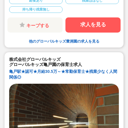
給食あり
残業ほぼなし
◆会社独自の休暇制度がありますので、独身、既婚者問
わずノビノビと働きやすい環境です。
持ち帰り残業無し
◆宿舎借上げ制度利用可能です！
◆職員間の人間関係を大事にしています。チーム保育で
新しい仲間も皆でサポート。新卒で不安な方、中途で馴
染めるか不安な方ブランク空けの方、別業種からのキャ
求人を見る
キープする
リアチェンジの方！どんな方でもチームでサポートしあ
いながら保育をする環境です
◆キャリアアップしていきたい方も大歓迎！挑戦したい
方は管理職などキャリアアップを通して収入アップも可
他のグローバルキッズ豊洲園の求人を見る
能です！
◆研修制度充実！未経験やブランクのある方でも安心し
て勤務いただけます。
◆幅広い年齢層の職員がいるため働きやすい就業環境で
す！
株式会社グローバルキッズ
◆充実の福利厚生、海外研修など腰を据え長く勤務でき
グローバルキッズ亀戸園の保育士求人
成長し続けられる環境が整っています。
亀戸駅★認可★月給30.5万～★常勤保育士★残業少なく人間
関係◎