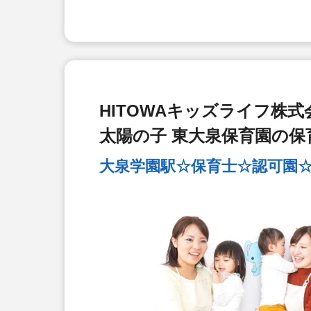
HITOWAキッズライフ株式
太陽の子 東大泉保育園の保
大泉学園駅☆保育士☆認可園☆正