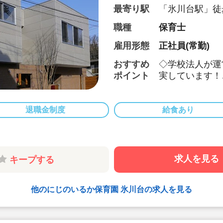
最寄り駅
「氷川台駅」徒
線)
職種
保育士
雇用形態
正社員(常勤)
おすすめ
◇学校法人が運
ポイント
実しています！
◇賞与3か月分
与6か月分と好
◇昨年度保育士
退職金制度
給食あり
51.8万円支給
◇年間休日12
◇サービス残業
◇安心の手厚
求人を見る
キープする
職員さんが安心
ています。
例えば、区の配
他のにじのいるか保育園 氷川台の求人を見る
０名以上多く配
◇専門学校を中