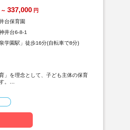
337,000
～
円
井台保育園
井台6-8-1
泉学園駅」徒歩16分(自転車で8分)
育」を理念として、子ども主体の保育
す。
度活用OK！初期費用・引っ越し費用
/ 持ち帰り残業禁止 / 残業代は1分単
から / プライベートも充実 / 12連休
アップ研修 / 年間100以上実施 / 充