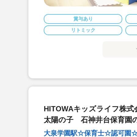
賞与あり
リトミック
HITOWAキッズライフ株式
太陽の子 石神井台保育園
大泉学園駅☆保育士☆認可園☆正