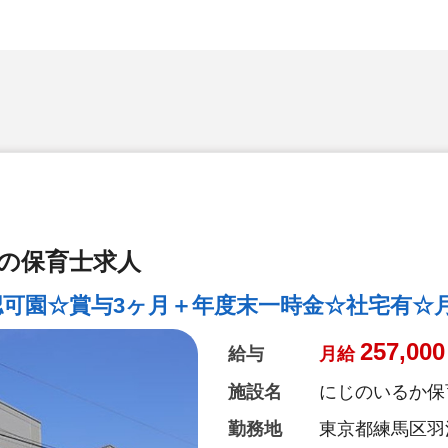
台の保育士求人
可園☆賞与3ヶ月＋年度末一時金☆社宅有☆月給
257,000
給与
月給
施設名
にじのいるか保
勤務地
東京都練馬区羽沢3