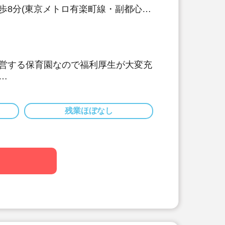
歩8分(東京メトロ有楽町線・副都心
営する保育園なので福利厚生が大変充
の他に、年度末一時金があり、実質賞
条件になります。
の平均支給額は年度末一時金のみで
残業ほぼなし
1日。プライベートとのバランスも充実
・持ち帰り仕事はございません
い配置基準
して働けるよう手厚く職員配置を行っ
置基準＋7名、国の配置基準よりも1
置しております。
心に、医療・福祉・スポーツ・美容・