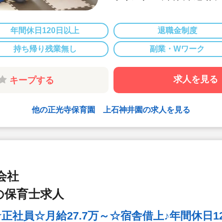
◆定員19名の
ームな雰囲気で
◆月給229,5
年間休日120日以上
退職金制度
◆賞与2ヶ月 +
持ち帰り残業無し
副業・Wワーク
◆完全週休2日
125日♪家庭
◆持ち帰り仕事
求人を見る
キープする
均)程度と少な
◆法人内アプリ
チケットなどの
他の正光寺保育園 上石神井園の求人を見る
会社
の保育士求人
社員☆月給27.7万～☆宿舎借上♪年間休日12