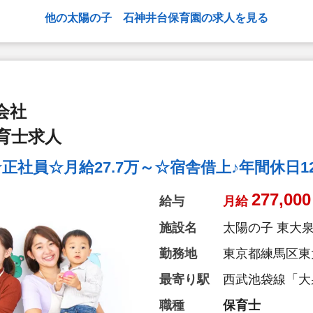
実したバックア
他の太陽の子 石神井台保育園の求人を見る
会社
育士求人
社員☆月給27.7万～☆宿舎借上♪年間休日12
277,000
給与
月給
施設名
太陽の子 東大
勤務地
東京都練馬区東大泉
最寄り駅
西武池袋線「大
職種
保育士