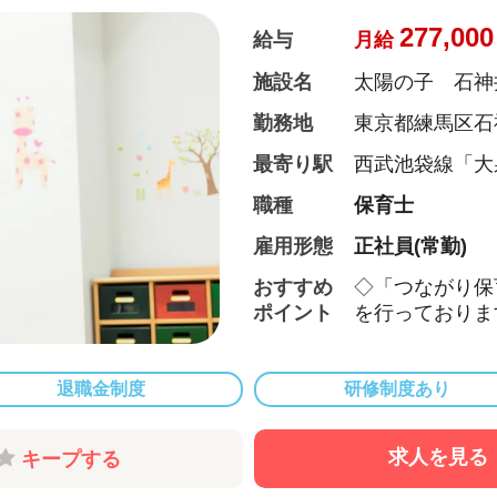
277,000
給与
月給
施設名
太陽の子 石神
勤務地
東京都練馬区石神
最寄り駅
西武池袋線「大
職種
保育士
雇用形態
正社員(常勤)
おすすめ
◇「つながり保
ポイント
を行っておりま
◇宿舎借上げ制
補助あり♪
◇残業ゼロ推進 
退職金制度
研修制度あり
位で支給！
◇年間休日123日
求人を見る
キープする
取得実績有！
◇多彩なキャリア