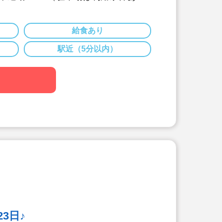
小規模認可保育園。少人数でアットホ
す！
40円～※経験を考慮して加算
給食あり
 人事院勧告分50万円弱（昨年度実績）
駅近（5分以内）
制・年間休日120日以上/昨年度実績
都合のお休みも相談しやすい環境です
なし・残業は月平均5時間(15分/日平
め！ICT化で業務を効率化しています。
で貯まるポイントを、テーマパークの
景品と交換できます♪
3日♪