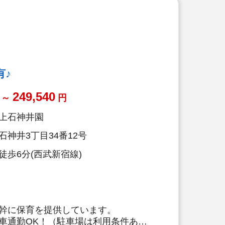
トなど全国で79校の学校を運営して
校やグループ企業と連携し専門的に幅
あそび」のきっかけの場を提供してい
間内でのシフト制です。プライベート
出来ます
有♪
ムの導入を進めており業務の効率化を推
249,540
～
円
護休暇など取得実績多数あります◇同
複数あるため、希望があれば転勤・異
上石神井園
神井3丁目34番12号
にあった働き方ができます！
徒歩6分(西武新宿線)
幹に保育を提供しています。
車通勤OK！（駐車場は利用条件あり)