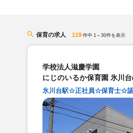
保育の求人
119
件中 1～30件を表示
学校法人滋慶学園
にじのいるか保育園 氷川
氷川台駅☆正社員☆保育士☆認