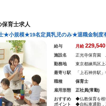
食・音楽・アー
います
◇様々な専門学
広いテーマで「
ます
の保育士求人
◇勤務は開園時
の時間も大切に
士★小規模★19名定員乳児のみ★退職金制度
◇ICTシステ
進。
229,540
給与
月給
◇育児休暇や介
系列園が都内に
施設名
正光寺保育園 
動も可能です◎
勤務地
東京都練馬区上石
◇ご自身の生活
最寄り駅
「上石神井駅」
職種
保育士
雇用形態
正社員(常勤)
おすすめ
◆仏教保育を根
ポイント
◆自転車通勤，