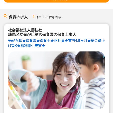
保育の求人
1
件中 1～1件を表示
社会福祉法人雲柱社
練馬区立光が丘第六保育園の保育士求人
光が丘駅★保育園★保育士★正社員★賞与4.5ヶ月★宿舎借上
げOK★福利厚生充実★