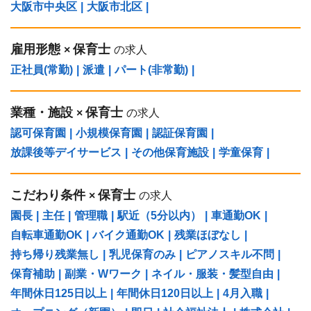
大阪市中央区
|
大阪市北区
|
雇用形態
保育士
×
の求人
正社員(常勤)
|
派遣
|
パート(非常勤)
|
業種・施設
保育士
×
の求人
認可保育園
|
小規模保育園
|
認証保育園
|
放課後等デイサービス
|
その他保育施設
|
学童保育
|
こだわり条件
保育士
×
の求人
園長
|
主任
|
管理職
|
駅近（5分以内）
|
車通勤OK
|
自転車通勤OK
|
バイク通勤OK
|
残業ほぼなし
|
持ち帰り残業無し
|
乳児保育のみ
|
ピアノスキル不問
|
保育補助
|
副業・Wワーク
|
ネイル・服装・髪型自由
|
年間休日125日以上
|
年間休日120日以上
|
4月入職
|