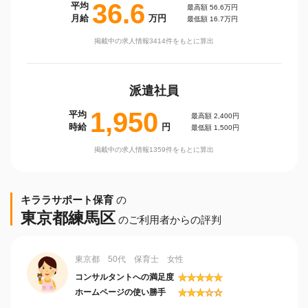
36.6
平均
最高額 56.6万円
月給
万円
最低額 16.7万円
掲載中の求人情報3414件をもとに算出
派遣社員
1,950
平均
最高額 2,400円
時給
円
最低額 1,500円
掲載中の求人情報1359件をもとに算出
キララサポート保育
の
東京都練馬区
のご利用者からの評判
東京都 50代 保育士 女性
★
★
★
★
★
コンサルタントへの満足度
★
★
★
☆
☆
ホームページの使い勝手