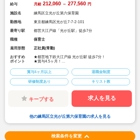
212,060
277,560
給与
月給
～
円
施設名
練馬区立光が丘第六保育園
勤務地
東京都練馬区光が丘7-7-2-101
最寄り駅
都営大江戸線「光が丘駅」徒歩7分
職種
保育士
雇用形態
正社員(常勤)
おすすめ
★都営地下鉄大江戸線 光が丘駅 徒歩7分！
ポイント
★賞与4.5ヶ月！
★宿舎借上げ活用OK
★書き物の時間もシフト内でしっかり確保！PCを活用し
賞与4ヶ月以上
退職金制度
たり、会議の持ち方を工夫したりなど、仕事の効率化に
努めています。
研修制度あり
キリスト教
★職員一人ひとりが歌・スポーツなどの得意分野を持
ち、それぞれ活動に生かしながら保育を楽しんでいます
★キリスト教保育を取り入れています。
習わしをしっかり教えるというより、心の在り方・持ち
求人を見る
キープする
方を大切にしています。
他の練馬区立光が丘第六保育園の求人を見る
検索条件を変更