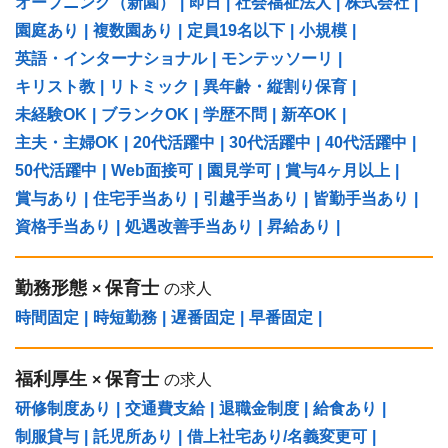
オープニング（新園）
|
即日
|
社会福祉法人
|
株式会社
|
園庭あり
|
複数園あり
|
定員19名以下
|
小規模
|
英語・インターナショナル
|
モンテッソーリ
|
キリスト教
|
リトミック
|
異年齢・縦割り保育
|
未経験OK
|
ブランクOK
|
学歴不問
|
新卒OK
|
主夫・主婦OK
|
20代活躍中
|
30代活躍中
|
40代活躍中
|
50代活躍中
|
Web面接可
|
園見学可
|
賞与4ヶ月以上
|
賞与あり
|
住宅手当あり
|
引越手当あり
|
皆勤手当あり
|
資格手当あり
|
処遇改善手当あり
|
昇給あり
|
勤務形態
保育士
×
の求人
時間固定
|
時短勤務
|
遅番固定
|
早番固定
|
福利厚生
保育士
×
の求人
研修制度あり
|
交通費支給
|
退職金制度
|
給食あり
|
制服貸与
|
託児所あり
|
借上社宅あり/名義変更可
|