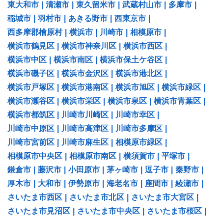
東大和市
|
清瀬市
|
東久留米市
|
武蔵村山市
|
多摩市
|
稲城市
|
羽村市
|
あきる野市
|
西東京市
|
西多摩郡檜原村
|
横浜市
|
川崎市
|
相模原市
|
横浜市鶴見区
|
横浜市神奈川区
|
横浜市西区
|
横浜市中区
|
横浜市南区
|
横浜市保土ケ谷区
|
横浜市磯子区
|
横浜市金沢区
|
横浜市港北区
|
横浜市戸塚区
|
横浜市港南区
|
横浜市旭区
|
横浜市緑区
|
横浜市瀬谷区
|
横浜市栄区
|
横浜市泉区
|
横浜市青葉区
|
横浜市都筑区
|
川崎市川崎区
|
川崎市幸区
|
川崎市中原区
|
川崎市高津区
|
川崎市多摩区
|
川崎市宮前区
|
川崎市麻生区
|
相模原市緑区
|
相模原市中央区
|
相模原市南区
|
横須賀市
|
平塚市
|
鎌倉市
|
藤沢市
|
小田原市
|
茅ヶ崎市
|
逗子市
|
秦野市
|
厚木市
|
大和市
|
伊勢原市
|
海老名市
|
座間市
|
綾瀬市
|
さいたま市西区
|
さいたま市北区
|
さいたま市大宮区
|
さいたま市見沼区
|
さいたま市中央区
|
さいたま市桜区
|