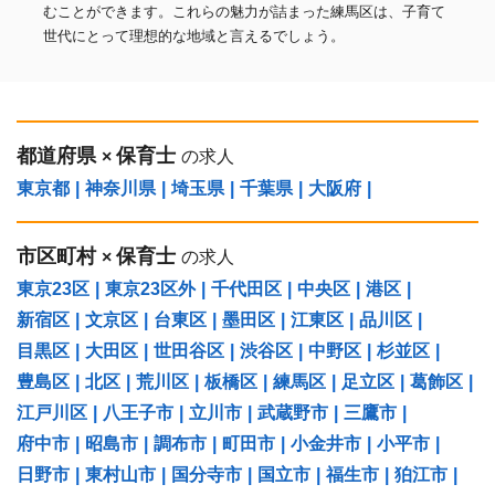
むことができます。これらの魅力が詰まった練馬区は、子育て
世代にとって理想的な地域と言えるでしょう。
都道府県
保育士
×
の求人
東京都
|
神奈川県
|
埼玉県
|
千葉県
|
大阪府
|
市区町村
保育士
×
の求人
東京23区
|
東京23区外
|
千代田区
|
中央区
|
港区
|
新宿区
|
文京区
|
台東区
|
墨田区
|
江東区
|
品川区
|
目黒区
|
大田区
|
世田谷区
|
渋谷区
|
中野区
|
杉並区
|
豊島区
|
北区
|
荒川区
|
板橋区
|
練馬区
|
足立区
|
葛飾区
|
江戸川区
|
八王子市
|
立川市
|
武蔵野市
|
三鷹市
|
府中市
|
昭島市
|
調布市
|
町田市
|
小金井市
|
小平市
|
日野市
|
東村山市
|
国分寺市
|
国立市
|
福生市
|
狛江市
|