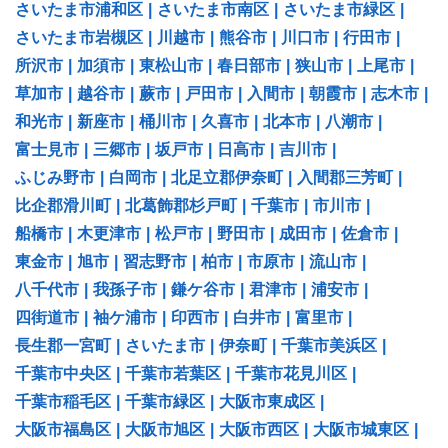
さいたま市浦和区
|
さいたま市南区
|
さいたま市緑区
|
さいたま市岩槻区
|
川越市
|
熊谷市
|
川口市
|
行田市
|
所沢市
|
加須市
|
東松山市
|
春日部市
|
狭山市
|
上尾市
|
草加市
|
越谷市
|
蕨市
|
戸田市
|
入間市
|
朝霞市
|
志木市
|
和光市
|
新座市
|
桶川市
|
久喜市
|
北本市
|
八潮市
|
富士見市
|
三郷市
|
坂戸市
|
日高市
|
吉川市
|
ふじみ野市
|
白岡市
|
北足立郡伊奈町
|
入間郡三芳町
|
比企郡滑川町
|
北葛飾郡杉戸町
|
千葉市
|
市川市
|
船橋市
|
木更津市
|
松戸市
|
野田市
|
成田市
|
佐倉市
|
東金市
|
旭市
|
習志野市
|
柏市
|
市原市
|
流山市
|
八千代市
|
我孫子市
|
鎌ケ谷市
|
君津市
|
浦安市
|
四街道市
|
袖ケ浦市
|
印西市
|
白井市
|
富里市
|
長生郡一宮町
|
さいたま市
|
伊奈町
|
千葉市美浜区
|
千葉市中央区
|
千葉市若葉区
|
千葉市花見川区
|
千葉市稲毛区
|
千葉市緑区
|
大阪市東成区
|
大阪市福島区
|
大阪市旭区
|
大阪市西区
|
大阪市城東区
|