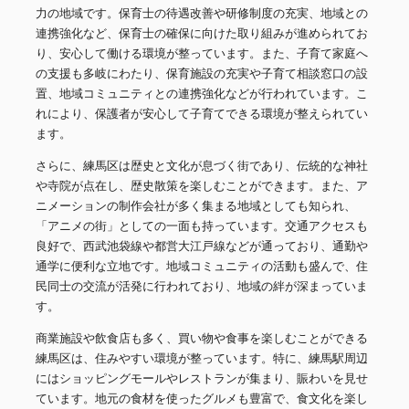
力の地域です。保育士の待遇改善や研修制度の充実、地域との
連携強化など、保育士の確保に向けた取り組みが進められてお
り、安心して働ける環境が整っています。また、子育て家庭へ
の支援も多岐にわたり、保育施設の充実や子育て相談窓口の設
置、地域コミュニティとの連携強化などが行われています。こ
れにより、保護者が安心して子育てできる環境が整えられてい
ます。
さらに、練馬区は歴史と文化が息づく街であり、伝統的な神社
や寺院が点在し、歴史散策を楽しむことができます。また、ア
ニメーションの制作会社が多く集まる地域としても知られ、
「アニメの街」としての一面も持っています。交通アクセスも
良好で、西武池袋線や都営大江戸線などが通っており、通勤や
通学に便利な立地です。地域コミュニティの活動も盛んで、住
民同士の交流が活発に行われており、地域の絆が深まっていま
す。
商業施設や飲食店も多く、買い物や食事を楽しむことができる
練馬区は、住みやすい環境が整っています。特に、練馬駅周辺
にはショッピングモールやレストランが集まり、賑わいを見せ
ています。地元の食材を使ったグルメも豊富で、食文化を楽し