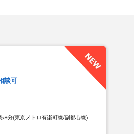
相談可
歩8分(東京メトロ有楽町線/副都心線)