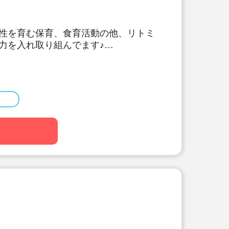
性を育む保育、食育活動の他、リトミ
力を入れ取り組んでます♪
施設数No.1の大手法人です。収入保
利厚生が充実しており安心して長く働
～、賞与実績4.0ヶ月の好待遇。
り。経験年数×1,000円が給与に加
得率100％/復帰率91.1%☆休業補償
福利厚生で、長く働きたくなる環境で
制度利用可。上限8万円までの家賃補
て【引っ越し費用+敷金、礼金、仲介
20万円+移動費用の実費支給】と、手
ます♪(規定あり)
・退職金制度など嬉しい福利厚生