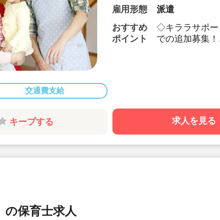
雇用形態
派遣
おすすめ
◇キララサポー
ポイント
での追加募集！
◇氷川台駅・桜
利用可能です！
◇閑静な住宅街
◇自転車通勤可
交通費支給
◇週4日（火曜
求人を見る
キープする
）の保育士求人