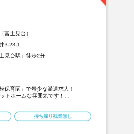
（富士見台）
-23-1
士見台駅」徒歩2分
模保育園」で希少な派遣求人！
アットホームな雰囲気です！
好立地！
業可能！
:30の中で、ご希望の時間で固定シフト！
持ち帰り残業無し