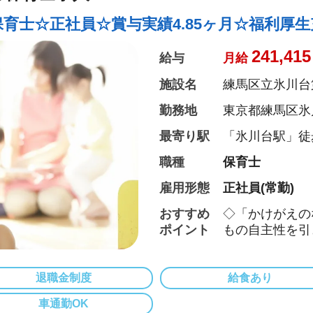
◆スタッフの平均
保育士☆正社員☆賞与実績4.85ヶ月☆福利厚
241,415
給与
月給
施設名
練馬区立氷川台
勤務地
東京都練馬区氷川台
最寄り駅
「氷川台駅」徒
ロ副都心線)
職種
保育士
雇用形態
正社員(常勤)
おすすめ
◇「かけがえの
ポイント
もの自主性を引
◇有給休暇入職
休消化率も80
◇経験浅やブラ
退職金制度
給食あり
◇研修制度充実
車通勤OK
◇給与の経験加