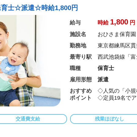
育士☆派遣☆時給1,800円
1,800
給与
時給
円
施設名
おひさま保育園
勤務地
東京都練馬区貫井3
最寄り駅
西武池袋線「富
職種
保育士
雇用形態
派遣
おすすめ
◇人気の「小規
ポイント
◇定員19名で
◇駅徒歩2分の
◇週4日から就
◇8:00～17
交通費支給
残業ほぼなし