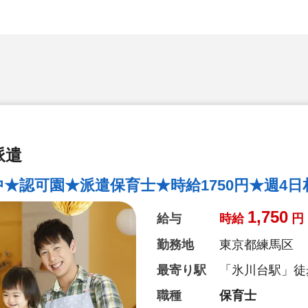
派遣
★認可園★派遣保育士★時給1750円★週4日
1,750
給与
時給
円
勤務地
東京都練馬区
最寄り駅
「氷川台駅」徒
職種
保育士