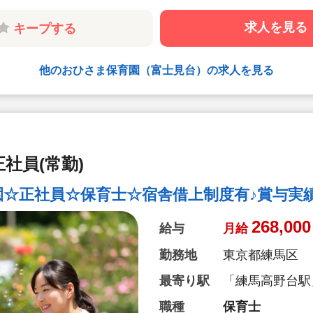
求人を見る
キープする
他のおひさま保育園（富士見台）の求人を見る
社員(常勤)
☆正社員☆保育士☆宿舎借上制度有♪賞与実績4
268,000
給与
月給
勤務地
東京都練馬区
最寄り駅
「練馬高野台駅」
職種
保育士