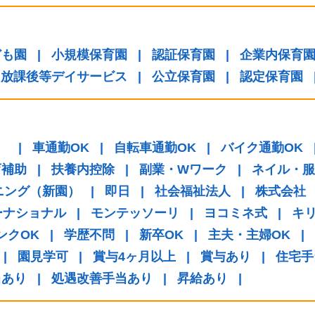
ども園
|
小規模保育園
|
認証保育園
|
企業内保育
放課後等デイサービス
|
公立保育園
|
認定保育園
）
|
車通勤OK
|
自転車通勤OK
|
バイク通勤OK
育補助
|
扶養内控除
|
副業・Wワーク
|
ネイル・服
ニング（新園）
|
即日
|
社会福祉法人
|
株式会社
ーナショナル
|
モンテッソーリ
|
ヨコミネ式
|
キ
ンクOK
|
学歴不問
|
新卒OK
|
主夫・主婦OK
|
|
園見学可
|
賞与4ヶ月以上
|
賞与あり
|
住宅手
当あり
|
処遇改善手当あり
|
昇給あり
|