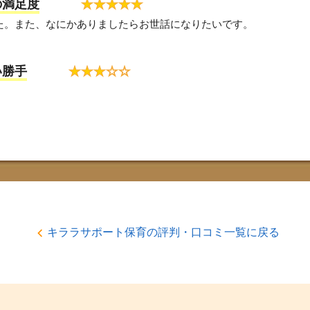
の満足度
★
★
★
★
★
た。また、なにかありましたらお世話になりたいです。
い勝手
★
★
★
☆
☆
キララサポート保育の評判・口コミ一覧に戻る