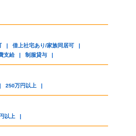
可
|
借上社宅あり/家族同居可
|
費支給
|
制服貸与
|
|
250万円以上
|
万円以上
|