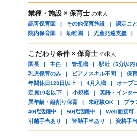
業種・施設
×
保育士
の求人
認可保育園
|
その他保育施設
|
認定こ
院内保育園
|
幼稚園
|
児童発達支援
|
こだわり条件
×
保育士
の求人
園長
|
主任
|
管理職
|
駅近（5分以内
乳児保育のみ
|
ピアノスキル不問
|
保
年間休日120日以上
|
4月入職
|
オープ
定員19名以下
|
小規模
|
英語・インタ
異年齢・縦割り保育
|
未経験OK
|
ブラ
40代活躍中
|
50代活躍中
|
Web面接可
引越手当あり
|
皆勤手当あり
|
資格手