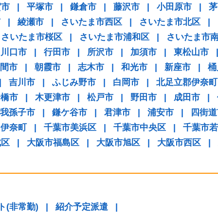
賀市
|
平塚市
|
鎌倉市
|
藤沢市
|
小田原市
|
茅
市
|
綾瀬市
|
さいたま市西区
|
さいたま市北区
|
さいたま市桜区
|
さいたま市浦和区
|
さいたま市
川口市
|
行田市
|
所沢市
|
加須市
|
東松山市
間市
|
朝霞市
|
志木市
|
和光市
|
新座市
|
桶
|
吉川市
|
ふじみ野市
|
白岡市
|
北足立郡伊奈町
船橋市
|
木更津市
|
松戸市
|
野田市
|
成田市
|
我孫子市
|
鎌ケ谷市
|
君津市
|
浦安市
|
四街道
伊奈町
|
千葉市美浜区
|
千葉市中央区
|
千葉市若
成区
|
大阪市福島区
|
大阪市旭区
|
大阪市西区
|
ト(非常勤)
|
紹介予定派遣
|