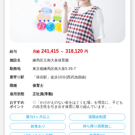
241,415
318,120
給与
月給
～
円
施設名
練馬区立南大泉保育園
勤務地
東京都練馬区南大泉5-26-7
最寄り駅
「保谷駅」徒歩10分(西武池袋線)
職種
保育士
雇用形態
正社員(常勤)
おすすめ
◇「かけがえのない命をはぐくむ場」を理念に、子ども
ポイント
の自主性を引き出す保育に取り組んでいます。
◇有給休暇入職初年度25日付与、最大35日付与（有休消
化率も80％以上あります）
賞与4ヶ月以上
退職金制度
◇経験浅やブランクがあってもOK！安心のサポート♪
◇研修制度充実！
給食あり
持ち帰り残業無し
◇給与の経験加算あり！待遇面も福利厚生面も環境面も
充実しています！