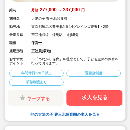
277,000
337,000
給与
月給
～
円
施設名
太陽の子 豊玉北保育園
勤務地
東京都練馬区豊玉北5-6-14グレインズ豊玉1・2階
最寄り駅
西武池袋線「練馬駅」徒歩5分
職種
保育士
雇用形態
正社員(常勤)
おすすめ
◇「つながり保育」を理念として、子ども主体の保育を
ポイント
行っております。
◇宿舎借上げ制度活用OK！初期費用・引っ越し費用補助
あり♪
年間休日120日以上
退職金制度
◇残業ゼロ推進 / 持ち帰り残業禁止 / 残業代は1分単位で
支給！
研修制度あり
◇年間休日123日から / プライベートも充実 / 12連休取得
実績有！
◇多彩なキャリアアップ研修 / 年間100以上実施 / 充実し
たバックアップ！
求人を見る
キープする
他の太陽の子 豊玉北保育園の求人を見る