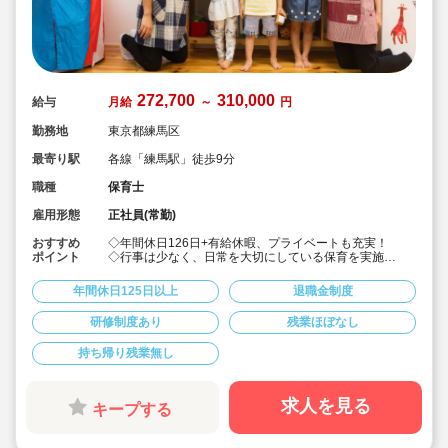
272,700
310,000
給与
月給
～
円
勤務地
東京都練馬区
最寄り駅
各線「練馬駅」徒歩9分
職種
保育士
雇用形態
正社員(常勤)
おすすめ
◇年間休日126日+有給休暇、プライベートも充実！
ポイント
◇行事は少なく、日常を大切にしている保育を実施
◇「子ども主体」「あわてず個性を伸ばす」保育を大切
にしています。
年間休日125日以上
退職金制度
◇産休・育休からの復帰（男性の育休実績あり）、時短
勤務実績多数で働きやすい職場です
研修制度あり
残業ほぼなし
◇ヘアカラーは自由。髪色の制限なし。
◇20代で経験少ない方もノビノビ働きやすい環境
持ち帰り残業無し
◇書き物のICT化も進めており持ち帰り業務/残業ほぼな
し。
◇残業した場合の代は1分単位で支給されます
◇子どもが自分の意志や感情を尊重され、自分で選択し
求人を見る
キープする
ていくことをあたたかく見守り、子どもが主体の保育を
実践
◇無垢の木を使った園舎。優しくぬくもりのあるおうち