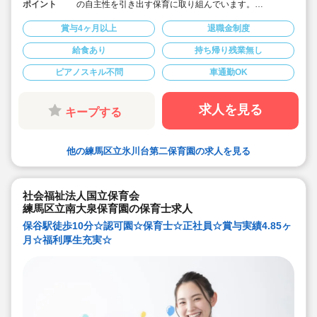
ポイント
の自主性を引き出す保育に取り組んでいます。
◇有給休暇入職初年度25日付与、最大35日付与（有休消
化率も80％以上あります）
賞与4ヶ月以上
退職金制度
◇経験浅やブランクがあってもOK！安心のサポート♪
◇研修制度充実！
給食あり
持ち帰り残業無し
◇給与の経験加算あり！待遇面も福利厚生面も環境面も
充実しています！
ピアノスキル不問
車通勤OK
◇うれしい賞与実績4.85ヶ月！
◇日誌や出勤簿などデジタル化も導入。残業少な目です
求人を見る
キープする
他の練馬区立氷川台第二保育園の求人を見る
社会福祉法人国立保育会
練馬区立南大泉保育園の保育士求人
保谷駅徒歩10分☆認可園☆保育士☆正社員☆賞与実績4.85ヶ
月☆福利厚生充実☆