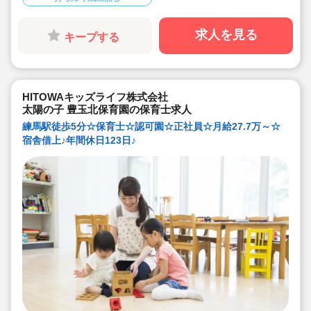
し。
◇残業した場合の代は1分単位で支給されます
◇子どもが自分の意志や感情を尊重され、自分で選択し
求人を見る
キープする
ていくことをあたたかく見守り、子どもが主体の保育を
実践
◇無垢の木を使った園舎。優しくぬくもりのあるおうち
のような保育園
◇職員も大切という法人の想いがある。質の高い保育に
は、職員にゆとりが必要という考えから行事は無理なく
HITOWAキッズライフ株式会社
できる範囲で実施
◇在籍年数や保育経験に合わせた段階的な研修を年間総
太陽の子 豊玉北保育園の保育士求人
計110回以上実施。研修も参加しやすい職場環境です
練馬駅徒歩5分☆保育士☆認可園☆正社員☆月給27.7万～☆
宿舎借上♪年間休日123日♪