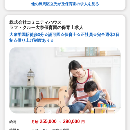
他の練馬区立光が丘保育園の求人を見る
株式会社コミニティハウス
ラフ・クルー大泉保育園の保育士求人
大泉学園駅徒歩3分☆認可園☆保育士☆正社員☆完全週休2日
制☆借り上げ制度あり☆
255,000
290,000
給与
月給
～
円