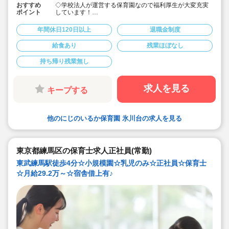
おすすめ
◇学校法人が運営する保育園なので福利厚生が大変充実
ポイント
しています！
◇賞与3か月分の他に、年度末一時金があり、実質賞与6
か月分と好条件になります。
年間休日120日以上
退職金制度
◇昨年度保育士の平均支給額は年度末一時金のみで51.8
万円支給
給食あり
残業ほぼなし
◇年間休日121日。プライベートとのバランスも充実
◇サービス残業・持ち帰り仕事はございません
持ち帰り残業無し
◇安心の手厚い配置基準
職員さんが安心して働けるよう手厚く職員配置を行って
います。
例えば、区の配置基準＋7名、国の配置基準よりも1０名
求人を見る
キープする
以上多く配置しております。
◇専門学校を中心に、医療・福祉・スポーツ・美容・
食・音楽・アートなど全国で79校の学校を運営していま
す
他のにじのいるか保育園 氷川台の求人を見る
◇様々な専門学校やグループ企業と連携し専門的に幅広
いテーマで「あそび」のきっかけの場を提供しています
◇勤務は開園時間内でのシフト制です。プライベートの
時間も大切に出来ます
◇ICTシステムの導入を進めており業務の効率化を推進。
東京都練馬区の保育士求人正社員(常勤)
◇育児休暇や介護休暇など取得実績多数あります◇同系
東武練馬駅徒歩4分☆小規模園☆乳児のみ☆正社員☆保育士
列園が都内に複数あるため、希望があれば転勤・異動も
可能です◎
☆月給29.2万～☆宿舎借上有♪
◇ご自身の生活にあった働き方ができます！