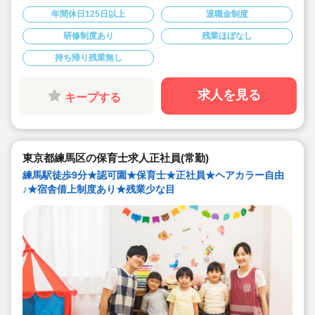
◇「子ども主体」「あわてず個性を伸ばす」保育を大切
にしています。
年間休日125日以上
退職金制度
◇産休・育休からの復帰（男性の育休実績あり）、時短
勤務実績多数で働きやすい職場です
研修制度あり
残業ほぼなし
◇ヘアカラーは自由。髪色の制限なし。
◇20代で経験少ない方もノビノビ働きやすい環境
持ち帰り残業無し
◇書き物のICT化も進めており持ち帰り業務/残業ほぼな
し。
◇残業した場合の代は1分単位で支給されます
◇子どもが自分の意志や感情を尊重され、自分で選択し
求人を見る
キープする
ていくことをあたたかく見守り、子どもが主体の保育を
実践
◇無垢の木を使った園舎。優しくぬくもりのあるおうち
のような保育園
◇職員も大切という法人の想いがある。質の高い保育に
は、職員にゆとりが必要という考えから行事は無理なく
東京都練馬区の保育士求人正社員(常勤)
できる範囲で実施
◇在籍年数や保育経験に合わせた段階的な研修を年間総
練馬駅徒歩9分★認可園★保育士★正社員★ヘアカラー自由
計110回以上実施。研修も参加しやすい職場環境です
♪★宿舎借上制度あり★残業少な目