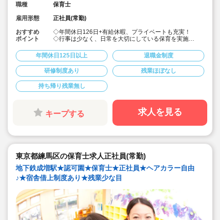
職種
保育士
雇用形態
正社員(常勤)
おすすめ
◇年間休日126日+有給休暇、プライベートも充実！
ポイント
◇行事は少なく、日常を大切にしている保育を実施
◇「子ども主体」「あわてず個性を伸ばす」保育を大切
にしています。
年間休日125日以上
退職金制度
◇産休・育休からの復帰（男性の育休実績あり）、時短
勤務実績多数で働きやすい職場です
研修制度あり
残業ほぼなし
◇ヘアカラーは自由。髪色の制限なし。
◇20代で経験少ない方もノビノビ働きやすい環境
持ち帰り残業無し
◇書き物のICT化も進めており持ち帰り業務/残業ほぼな
し。
◇残業した場合の代は1分単位で支給されます
◇子どもが自分の意志や感情を尊重され、自分で選択し
求人を見る
キープする
ていくことをあたたかく見守り、子どもが主体の保育を
実践
◇無垢の木を使った園舎。優しくぬくもりのあるおうち
のような保育園
◇職員も大切という法人の想いがある。質の高い保育に
は、職員にゆとりが必要という考えから行事は無理なく
東京都練馬区の保育士求人正社員(常勤)
できる範囲で実施
◇在籍年数や保育経験に合わせた段階的な研修を年間総
地下鉄成増駅★認可園★保育士★正社員★ヘアカラー自由
計110回以上実施。研修も参加しやすい職場環境です
♪★宿舎借上制度あり★残業少な目