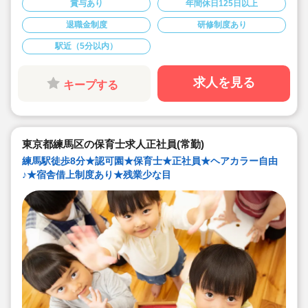
賞与あり
年間休日125日以上
●社員の30％が勤続10年以上の方です。人員配置を手厚
くしており働きやすい環境です。
退職金制度
研修制度あり
●職員の配置人数の基準が高い園です。園児一人ひとりに
寄り添った保育を実践されています。人の配置が十分あ
駅近（5分以内）
る職場環境です。
●有給休暇は60日間まで積み立て可能！5年ごとの永年勤
続報奨があり働きやすい環境です。
●宿舎借上げ制度利用可能です。約1万円の自己負担で居
求人を見る
キープする
住できます！
敷金・礼金は全額会社負担。引越代の一部も会社が負
担！
東京都練馬区の保育士求人正社員(常勤)
練馬駅徒歩8分★認可園★保育士★正社員★ヘアカラー自由
♪★宿舎借上制度あり★残業少な目