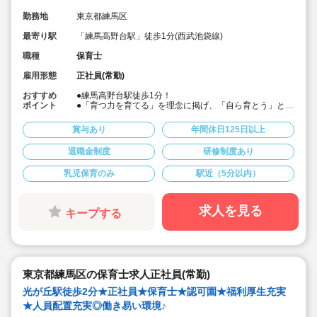
勤務地
東京都練馬区
最寄り駅
「練馬高野台駅」徒歩1分(西武池袋線)
職種
保育士
雇用形態
正社員(常勤)
おすすめ
●練馬高野台駅徒歩1分！
ポイント
●「育つ力を育てる」を理念に掲げ、「自ら育とう」とす
る力を尊重しています
●乳児のみ定員40名の保育園です。じっくり子供達と関
賞与あり
年間休日125日以上
わる事が可能です♪
●異文化交流や毎週の体操や英語教室、造形教室を行って
退職金制度
研修制度あり
います
●社員の1/4が勤続10年以上の方です。人員配置を手厚く
乳児保育のみ
駅近（5分以内）
しており働きやすい環境です。
●練馬区の公立園で職員の配置人数の基準が高い園です。
園児一人ひとりに寄り添った保育を実践されています。
人の配置が十分ある職場環境です。
求人を見る
キープする
●有給休暇は60日間まで積み立て可能！5年ごとの永年勤
続報奨があり働きやすい環境です。
●宿舎借上げ制度利用可能です。約1万円の自己負担で居
住できます！
敷金・礼金は全額会社負担。引越代の一部も会社が負
担！
東京都練馬区の保育士求人正社員(常勤)
光が丘駅徒歩2分★正社員★保育士★認可園★福利厚生充実
★人員配置充実◎働き易い環境♪