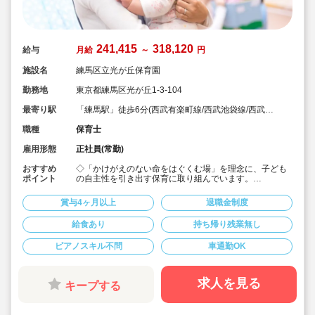
241,415
318,120
給与
月給
～
円
施設名
練馬区立光が丘保育園
勤務地
東京都練馬区光が丘1-3-104
最寄り駅
「練馬駅」徒歩6分(西武有楽町線/西武池袋線/西武豊
島線/都営大江戸線)
職種
保育士
雇用形態
正社員(常勤)
おすすめ
◇「かけがえのない命をはぐくむ場」を理念に、子ども
ポイント
の自主性を引き出す保育に取り組んでいます。
◇有給休暇入職初年度25日付与、最大35日付与（有休消
化率も80％以上あります）
賞与4ヶ月以上
退職金制度
◇経験浅やブランクがあってもOK！安心のサポート♪
◇研修制度充実！
給食あり
持ち帰り残業無し
◇給与の経験加算あり！待遇面も福利厚生面も環境面も
充実しています！
ピアノスキル不問
車通勤OK
◇うれしい賞与実績4.85ヶ月！
◇日誌や出勤簿などデジタル化も導入。残業少な目です
求人を見る
キープする