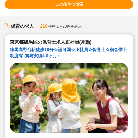
この条件で検索
保育の求人
216
件中 1～30件を表示
東京都練馬区の保育士求人正社員(常勤)
練馬高野台駅徒歩10分☆認可園☆正社員☆保育士☆宿舎借上
制度有♪賞与実績4.0ヶ月♪