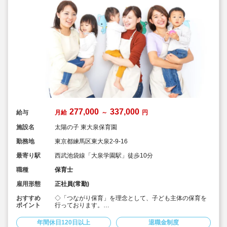
277,000
337,000
給与
月給
～
円
施設名
太陽の子 東大泉保育園
勤務地
東京都練馬区東大泉2-9-16
最寄り駅
西武池袋線「大泉学園駅」徒歩10分
職種
保育士
雇用形態
正社員(常勤)
おすすめ
◇「つながり保育」を理念として、子ども主体の保育を
ポイント
行っております。
◇宿舎借上げ制度活用OK！初期費用・引っ越し費用補助
あり♪
年間休日120日以上
退職金制度
◇残業ゼロ推進 / 持ち帰り残業禁止 / 残業代は1分単位で