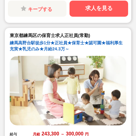
求人を見る
キープする
東京都練馬区の保育士求人正社員(常勤)
練馬高野台駅徒歩1分★正社員★保育士★認可園★福利厚生
充実★乳児のみ★月給24.3万～
243,300
300,000
給与
月給
～
円