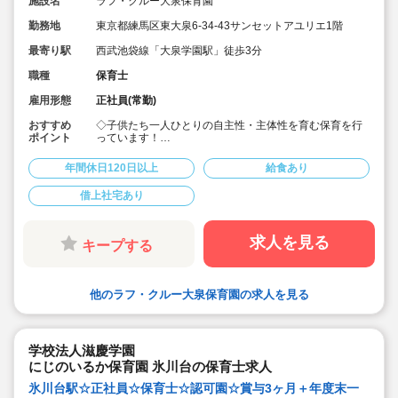
施設名
ラフ・クルー大泉保育園
勤務地
東京都練馬区東大泉6-34-43サンセットアユリエ1階
最寄り駅
西武池袋線「大泉学園駅」徒歩3分
職種
保育士
雇用形態
正社員(常勤)
おすすめ
◇子供たち一人ひとりの自主性・主体性を育む保育を行
ポイント
っています！
◇本物の体験を通して、豊かな感受性を育みます！
◇完全週休2日制でプライベートも充実♪
年間休日120日以上
給食あり
◇借り上げ社宅制度あり！
借上社宅あり
求人を見る
キープする
他のラフ・クルー大泉保育園の求人を見る
学校法人滋慶学園
にじのいるか保育園 氷川台の保育士求人
氷川台駅☆正社員☆保育士☆認可園☆賞与3ヶ月＋年度末一