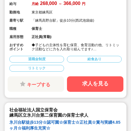
268,000
366,000
給与
月給
～
円
勤務地
東京都練馬区
最寄り駅
「練馬高野台駅」徒歩10分(西武池袋線)
職種
保育士
雇用形態
正社員(常勤)
おすすめ
◆子どもの主体性を育む保育、食育活動の他、リトミッ
ポイント
ク活動などに力を入れ取り組んでます♪
◆保育園の運営施設数No.1の大手法人です。収入保障制
度など、福利厚生が充実しており安心して長く働ける職
退職金制度
給食あり
場です。
◆月給26.8万～、賞与実績4.0ヶ月の好待遇。
リトミック
◆別途経験手当あり。経験年数×1,000円が給与に加算さ
れます♪
◆産休・育休の取得率100％/復帰率91.1%☆休業補償制
度など安心の福利厚生で、長く働きたくなる環境です♪
求人を見る
キープする
◆宿舎借り上げ制度利用可。上限8万円までの家賃補助！
◆上京支援として【引っ越し費用+敷金、礼金、仲介手数
料+支度金20万円+移動費用の実費支給】と、手厚い補助
がございます♪(規定あり)
◆社員表彰制度・退職金制度など嬉しい福利厚生
◆スタッフの平均年齢32.8歳/男性保育士も活躍中
社会福祉法人国立保育会
練馬区立氷川台第二保育園の保育士求人
氷川台駅徒歩13分☆認可園☆保育士☆正社員☆賞与実績4.85
ヶ月☆福利厚生充実☆