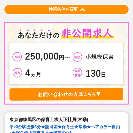
◇職員も大切という法人の想いがある。質の高い保育に
は、職員にゆとりが必要という考えから行事は無理なく
検索条件を変更
できる範囲で実施
◇在籍年数や保育経験に合わせた段階的な研修を年間総
計110回以上実施。研修も参加しやすい職場環境です
東京都練馬区の保育士求人正社員(常勤)
平和台駅徒歩6分★認可園★保育士★常勤★ヘアカラー自由
♪★宿舎借上制度あり★残業少な目