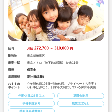
272,700
310,000
給与
月給
～
円
勤務地
東京都練馬区
最寄り駅
東京メトロ「地下鉄成増駅」徒歩11分
職種
保育士
雇用形態
正社員(常勤)
おすすめ
◇年間休日126日+有給休暇、プライベートも充実！
ポイント
◇行事は少なく、日常を大切にしている保育を実施
◇「子ども主体」「あわてず個性を伸ばす」保育を大切
にしています。
年間休日125日以上
退職金制度
◇産休・育休からの復帰（男性の育休実績あり）、時短
勤務実績多数で働きやすい職場です
研修制度あり
残業ほぼなし
◇ヘアカラーは自由。髪色の制限なし。
◇20代で経験少ない方もノビノビ働きやすい環境
持ち帰り残業無し
◇書き物のICT化も進めており持ち帰り業務/残業ほぼな