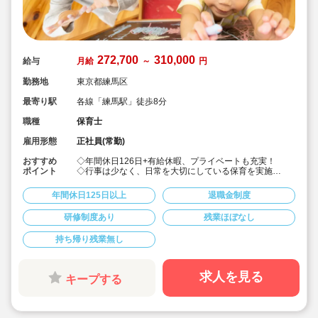
272,700
310,000
給与
月給
～
円
勤務地
東京都練馬区
最寄り駅
各線「練馬駅」徒歩8分
職種
保育士
雇用形態
正社員(常勤)
おすすめ
◇年間休日126日+有給休暇、プライベートも充実！
ポイント
◇行事は少なく、日常を大切にしている保育を実施
◇「子ども主体」「あわてず個性を伸ばす」保育を大切
にしています。
年間休日125日以上
退職金制度
◇産休・育休からの復帰（男性の育休実績あり）、時短
勤務実績多数で働きやすい職場です
研修制度あり
残業ほぼなし
◇ヘアカラーは自由。髪色の制限なし。
◇20代で経験少ない方もノビノビ働きやすい環境
持ち帰り残業無し
◇書き物のICT化も進めており持ち帰り業務/残業ほぼな
し。
◇残業した場合の代は1分単位で支給されます
◇子どもが自分の意志や感情を尊重され、自分で選択し
求人を見る
キープする
ていくことをあたたかく見守り、子どもが主体の保育を
実践
◇無垢の木を使った園舎。優しくぬくもりのあるおうち
のような保育園