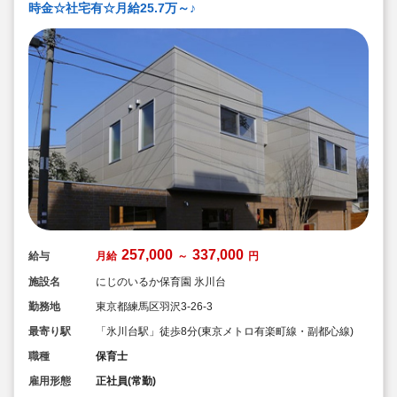
時金☆社宅有☆月給25.7万～♪
257,000
337,000
給与
月給
～
円
施設名
にじのいるか保育園 氷川台
勤務地
東京都練馬区羽沢3-26-3
最寄り駅
「氷川台駅」徒歩8分(東京メトロ有楽町線・副都心線)
職種
保育士
雇用形態
正社員(常勤)