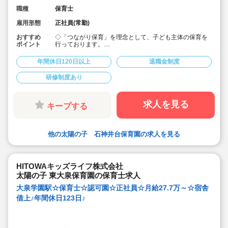
職種
保育士
雇用形態
正社員(常勤)
おすすめ
◇「つながり保育」を理念として、子ども主体の保育を
ポイント
行っております。
◇宿舎借上げ制度活用OK！初期費用・引っ越し費用補助
あり♪
年間休日120日以上
退職金制度
◇残業ゼロ推進 / 持ち帰り残業禁止 / 残業代は1分単位で
支給！
研修制度あり
◇年間休日123日から / プライベートも充実 / 12連休取得
実績有！
◇多彩なキャリアアップ研修 / 年間100以上実施 / 充実し
たバックアップ！
求人を見る
キープする
他の太陽の子 石神井台保育園の求人を見る
HITOWAキッズライフ株式会社
太陽の子 東大泉保育園の保育士求人
大泉学園駅☆保育士☆認可園☆正社員☆月給27.7万～☆宿舎
借上♪年間休日123日♪