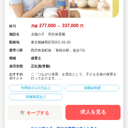
277,000
337,000
給与
月給
～
円
施設名
太陽の子 羽沢保育園
勤務地
東京都練馬区羽沢2-20-20
最寄り駅
西武有楽町線 「新桜台駅」徒歩7分
職種
保育士
雇用形態
正社員(常勤)
おすすめ
◇「つながり保育」を理念として、子ども主体の保育を
ポイント
行っております。
◇宿舎借上げ制度活用OK！初期費用・引っ越し費用補助
あり♪
年間休日120日以上
退職金制度
◇残業ゼロ推進 / 持ち帰り残業禁止 / 残業代は1分単位で
支給！
研修制度あり
◇年間休日123日から / プライベートも充実 / 12連休取得
実績有！
◇多彩なキャリアアップ研修 / 年間100以上実施 / 充実し
たバックアップ！
求人を見る
キープする