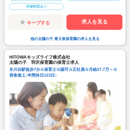
支給！
研修制度あり
◇年間休日123日から / プライベートも充実 / 12連休取得
実績有！
◇多彩なキャリアアップ研修 / 年間100以上実施 / 充実し
たバックアップ！
求人を見る
キープする
他の太陽の子 東大泉保育園の求人を見る
HITOWAキッズライフ株式会社
太陽の子 羽沢保育園の保育士求人
氷川台駅徒歩7分☆保育士☆認可☆正社員☆月給27.7万～☆
宿舎借上♪年間休日123日♪