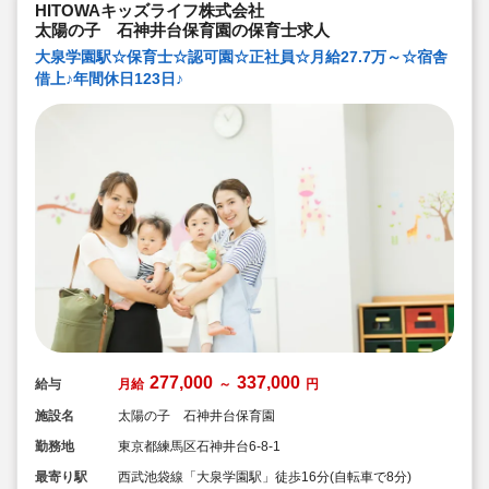
HITOWAキッズライフ株式会社
太陽の子 石神井台保育園の保育士求人
大泉学園駅☆保育士☆認可園☆正社員☆月給27.7万～☆宿舎
借上♪年間休日123日♪
277,000
337,000
給与
月給
～
円
施設名
太陽の子 石神井台保育園
勤務地
東京都練馬区石神井台6-8-1
最寄り駅
西武池袋線「大泉学園駅」徒歩16分(自転車で8分)