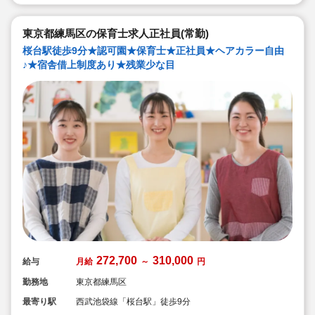
のような保育園
◇職員も大切という法人の想いがある。質の高い保育に
は、職員にゆとりが必要という考えから行事は無理なく
東京都練馬区の保育士求人正社員(常勤)
できる範囲で実施
◇在籍年数や保育経験に合わせた段階的な研修を年間総
桜台駅徒歩9分★認可園★保育士★正社員★ヘアカラー自由
計110回以上実施。研修も参加しやすい職場環境です
♪★宿舎借上制度あり★残業少な目
272,700
310,000
給与
月給
～
円
勤務地
東京都練馬区
最寄り駅
西武池袋線「桜台駅」徒歩9分