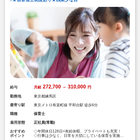
272,700
310,000
給与
月給
～
円
勤務地
東京都練馬区
最寄り駅
東京メトロ有楽町線 平和台駅 徒歩6分
職種
保育士
雇用形態
正社員(常勤)
おすすめ
◇年間休日126日+有給休暇、プライベートも充実！
ポイント
◇行事は少なく、日常を大切にしている保育を実施