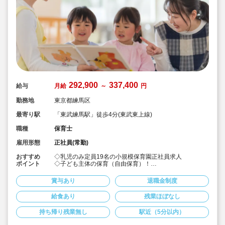
292,900
337,400
給与
月給
～
円
勤務地
東京都練馬区
最寄り駅
「東武練馬駅」徒歩4分(東武東上線)
職種
保育士
雇用形態
正社員(常勤)
おすすめ
◇乳児のみ定員19名の小規模保育園正社員求人
ポイント
◇子ども主体の保育（自由保育）！
◇子どもたちに「ダメ」という否定的な言葉は使いませ
ん！
賞与あり
退職金制度
◇保育者は子どもの要望にできる限り応え、甘えさせて
あげていいと考えています！
給食あり
残業ほぼなし
◇月給29.2万～の好待遇、賞与あり♪
持ち帰り残業無し
駅近（5分以内）