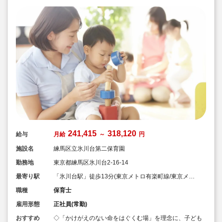
241,415
318,120
給与
月給
～
円
施設名
練馬区立氷川台第二保育園
勤務地
東京都練馬区氷川台2-16-14
最寄り駅
「氷川台駅」徒歩13分(東京メトロ有楽町線/東京メト
ロ副都心線)
職種
保育士
雇用形態
正社員(常勤)
おすすめ
◇「かけがえのない命をはぐくむ場」を理念に、子ども