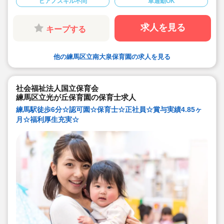
ピアノスキル不問
車通勤OK
◇うれしい賞与実績4.85ヶ月！
◇日誌や出勤簿などデジタル化も導入。残業少な目です
求人を見る
キープする
他の練馬区立南大泉保育園の求人を見る
社会福祉法人国立保育会
練馬区立光が丘保育園の保育士求人
練馬駅徒歩6分☆認可園☆保育士☆正社員☆賞与実績4.85ヶ
月☆福利厚生充実☆