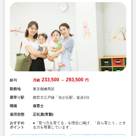
233,500
293,500
給与
月給
～
円
勤務地
東京都練馬区
最寄り駅
都営大江戸線「光が丘駅」徒歩2分
職種
保育士
雇用形態
正社員(常勤)
おすすめ
●「育つ力を育てる」を理念に掲げ、「自ら育とう」とす
ポイント
る力を尊重しています
●異文化交流や毎週の体操や英語教室、造形教室を行って
います