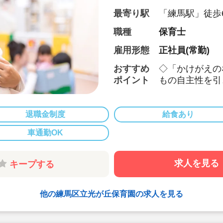
最寄り駅
「練馬駅」徒歩
島線/都営大江戸
職種
保育士
雇用形態
正社員(常勤)
おすすめ
◇「かけがえの
ポイント
もの自主性を引
◇有給休暇入職
休消化率も80
◇経験浅やブラ
退職金制度
給食あり
◇研修制度充実
車通勤OK
◇給与の経験加
も充実していま
◇うれしい賞与実
求人を見る
キープする
◇日誌や出勤簿
す
他の練馬区立光が丘保育園の求人を見る