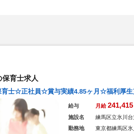
の保育士求人
保育士☆正社員☆賞与実績4.85ヶ月☆福利厚
241,415
給与
月給
施設名
練馬区立氷川台
勤務地
東京都練馬区氷川台