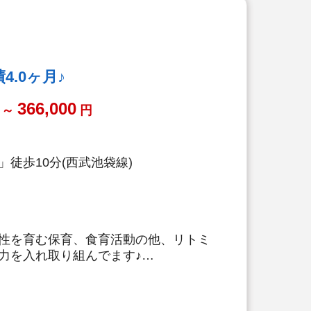
.0ヶ月♪
366,000
～
円
徒歩10分(西武池袋線)
性を育む保育、食育活動の他、リトミ
力を入れ取り組んでます♪
施設数No.1の大手法人です。収入保
利厚生が充実しており安心して長く働