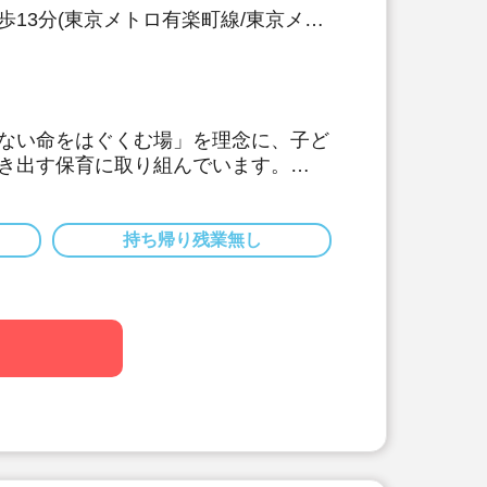
歩13分(東京メトロ有楽町線/東京メト
ない命をはぐくむ場」を理念に、子ど
き出す保育に取り組んでいます。
初年度25日付与、最大35日付与（有
％以上あります）
ンクがあってもOK！安心のサポート♪
持ち帰り残業無し
！
算あり！待遇面も福利厚生面も環境面
す！
績4.85ヶ月！
などデジタル化も導入。残業少な目で