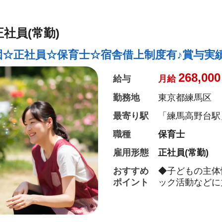
社員(常勤)
☆正社員☆保育士☆宿舎借上制度有♪賞与実績4
268,000
給与
月給
勤務地
東京都練馬区
最寄り駅
「練馬高野台駅」
職種
保育士
雇用形態
正社員(常勤)
おすすめ
◆子どもの主体
ポイント
ック活動などに
◆保育園の運営
障制度など、福
ける職場です。