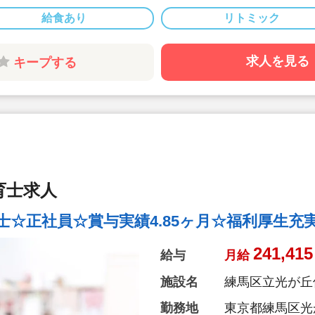
◆月給26.8万
給食あり
リトミック
◆別途経験手当あ
算されます♪
◆産休・育休の取
求人を見る
キープする
制度など安心の
す♪
◆宿舎借り上げ
助！
◆上京支援とし
手数料+支度金
厚い補助がござい
◆社員表彰制度
育士求人
◆スタッフの平均
士☆正社員☆賞与実績4.85ヶ月☆福利厚生充
241,415
給与
月給
施設名
練馬区立光が丘
勤務地
東京都練馬区光が丘