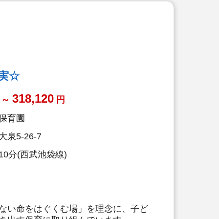
実☆
318,120
～
円
保育園
5-26-7
0分(西武池袋線)
ない命をはぐくむ場」を理念に、子ど