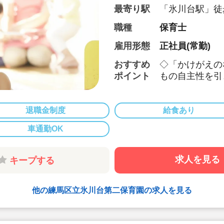
最寄り駅
「氷川台駅」徒
ロ副都心線)
職種
保育士
雇用形態
正社員(常勤)
おすすめ
◇「かけがえの
ポイント
もの自主性を引
◇有給休暇入職
休消化率も80
◇経験浅やブラ
退職金制度
給食あり
◇研修制度充実
車通勤OK
◇給与の経験加
も充実していま
◇うれしい賞与実
求人を見る
キープする
◇日誌や出勤簿
す
他の練馬区立氷川台第二保育園の求人を見る