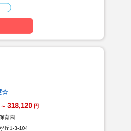
～、賞与実績4.0ヶ月の好待遇。
り。経験年数×1,000円が給与に加
得率100％/復帰率91.1%☆休業補償
福利厚生で、長く働きたくなる環境で
制度利用可。上限8万円までの家賃補
て【引っ越し費用+敷金、礼金、仲介
20万円+移動費用の実費支給】と、手
ます♪(規定あり)
・退職金制度など嬉しい福利厚生
年齢32.8歳/男性保育士も活躍中
実☆
318,120
～
円
保育園
1-3-104