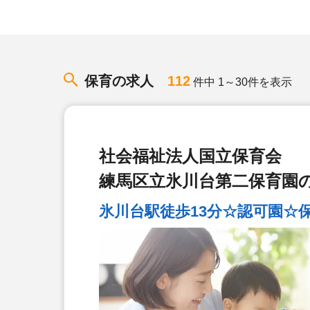
保育の求人
112
件中 1～30件を表示
社会福祉法人国立保育会
練馬区立氷川台第二保育園
氷川台駅徒歩13分☆認可園☆