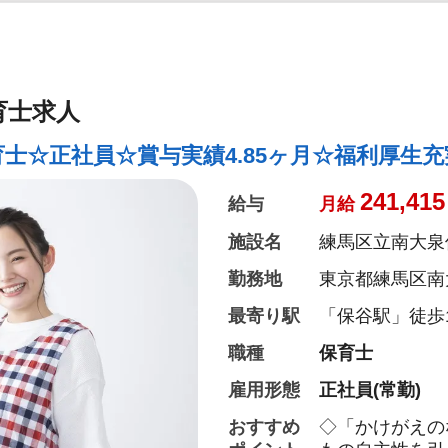
育士求人
士☆正社員☆賞与実績4.85ヶ月☆福利厚生充
241,415
給与
月給
施設名
練馬区立南大泉
勤務地
東京都練馬区南大泉
最寄り駅
「保谷駅」徒歩1
職種
保育士
雇用形態
正社員(常勤)
おすすめ
◇「かけがえの