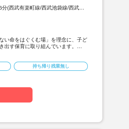
6分(西武有楽町線/西武池袋線/西武豊
線)
ない命をはぐくむ場」を理念に、子ど
き出す保育に取り組んでいます。
初年度25日付与、最大35日付与（有
％以上あります）
ンクがあってもOK！安心のサポート♪
持ち帰り残業無し
！
算あり！待遇面も福利厚生面も環境面
す！
績4.85ヶ月！
などデジタル化も導入。残業少な目で