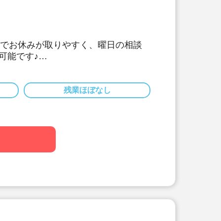
制でお休みが取りやすく、曜日の相談
可能です♪
経験概ね4年以上】+【キャリアアップ
受講】の方対象！保育士リーダーとし
え、保育スタッフのフォローをお願い
残業ほぼなし
00円〜/賞与は【月給】の2か月分！
暇10日付与♪
制度利用可！初期費用補助もあります
仲介手数料など)
単なタブレット入力！
上場の大手安定企業で福利厚生も充
勤めいただけます◎
ント制度で、貯まったポイントを家電
と交換可能♪
/育児介護時短勤務/労働組合加入」な