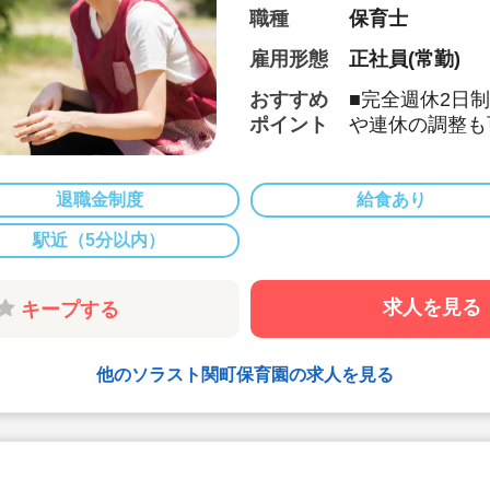
職種
保育士
雇用形態
正社員(常勤)
おすすめ
■完全週休2日
ポイント
や連休の調整も
■【認可園での
研修4科目以上
て通常保育に加
退職金制度
給食あり
します☆
駅近（5分以内）
■月給315,0
■入社月に有給休
■借り上げ社宅
求人を見る
キープする
☆(敷金礼金・
■書類業務は簡
■東証プライム
他のソラスト関町保育園の求人を見る
実。安定してお
■ソラストポイ
製品や旅行など
■「退職金制度