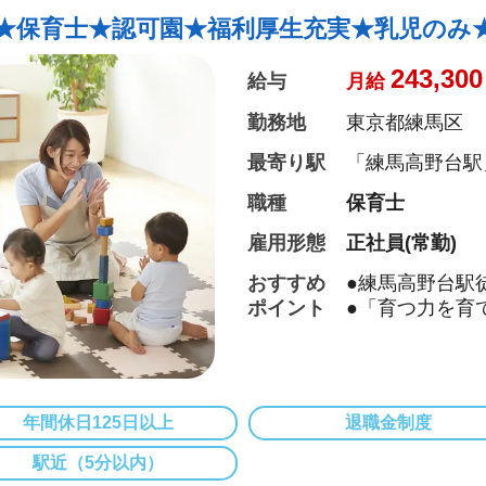
★保育士★認可園★福利厚生充実★乳児のみ★月
243,300
給与
月給
勤務地
東京都練馬区
最寄り駅
「練馬高野台駅
職種
保育士
雇用形態
正社員(常勤)
おすすめ
●練馬高野台駅
ポイント
●「育つ力を育
とする力を尊重
●乳児のみ定員
関わる事が可能
●異文化交流や
年間休日125日以上
退職金制度
っています
●社員の1/4が
駅近（5分以内）
厚くしており働