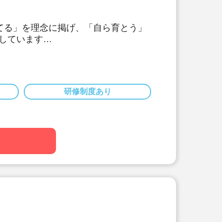
てる」を理念に掲げ、「自ら育とう」
しています
毎週の体操や英語教室、造形教室を行
が勤続10年以上の方です。人員配置を手
きやすい環境です。
研修制度あり
数の基準が高い園です。園児一人ひと
保育を実践されています。人の配置が
境です。
0日間まで積み立て可能！5年ごとの永
り働きやすい環境です。
度利用可能です。約1万円の自己負担
！
額会社負担。引越代の一部も会社が負