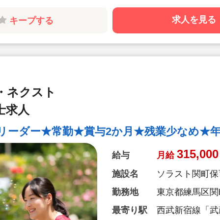
●練馬区の公立
求人を見る
キープする
す。園児一人ひ
ます。人の配置
●有給休暇は6
年勤続報奨があ
●宿舎借上げ制
で居住できます
敷金・礼金は全
・ネクスト
担！
士求人
リーダー★常勤★賞与2か月★残業少なめ★年間
315,000
給与
月給
施設名
ソラスト関町保
勤務地
東京都練馬区関町東
最寄り駅
西武新宿線「武