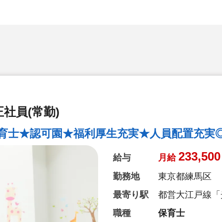
社員(常勤)
育士★認可園★福利厚生充実★人員配置充実
233,500
給与
月給
勤務地
東京都練馬区
最寄り駅
都営大江戸線「
職種
保育士