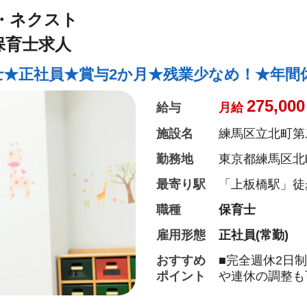
ど、ライフステ
・ネクスト
を支える制度も
■子ども達の特
保育士求人
を入れ『世界に
標にしています
士★正社員★賞与2か月★残業少なめ！★年間休
275,000
給与
月給
施設名
練馬区立北町第
勤務地
東京都練馬区北町
最寄り駅
「上板橋駅」徒歩
職種
保育士
雇用形態
正社員(常勤)
おすすめ
■完全週休2日
ポイント
や連休の調整も
■【認可園での