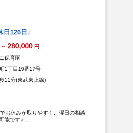
ージの変化に寄り添い職員さんの生活
整っています
性に合わせた、独自の英語教育にも力
羽ばたく国際人』を育成することを目
！
日126日♪
280,000
～
円
二保育園
1丁目19番17号
11分(東武東上線)
制でお休みが取りやすく、曜日の相談
可能です♪
経験2年以上】+【キャリアアップ研修