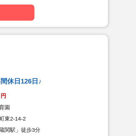
園で職員の配置人数の基準が高い園で
とりに寄り添った保育を実践されてい
が十分ある職場環境です。
0日間まで積み立て可能！5年ごとの永
り働きやすい環境です。
度利用可能です。約1万円の自己負担
！
額会社負担。引越代の一部も会社が負
休日126日♪
円
育園
2-14-2
蔵関駅」徒歩3分