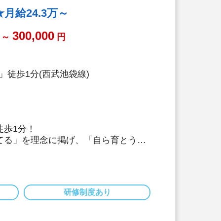
給24.3万～
300,000
～
円
」徒歩1分(西武池袋線)
徒歩1分！
てる」を理念に掲げ、「自ら育とう」
しています
40名の保育園です。じっくり子供達と
です♪
毎週の体操や英語教室、造形教室を行
研修制度あり
勤続10年以上の方です。人員配置を手
きやすい環境です。