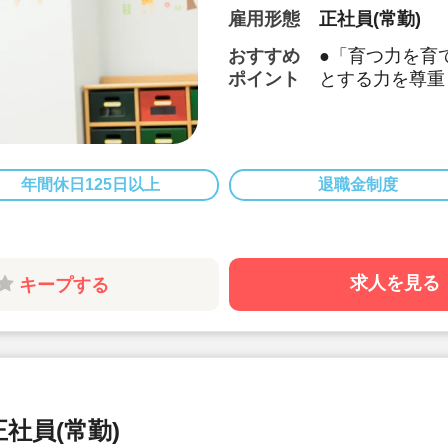
雇用形態
正社員(常勤)
おすすめ
●「育つ力を育
ポイント
とする力を尊重
●異文化交流や
っています
●社員の30％
厚くしており働
年間休日125日以上
退職金制度
●職員の配置人
りに寄り添った
十分ある職場環
●有給休暇は6
求人を見る
キープする
年勤続報奨があ
●宿舎借上げ制
で居住できます
敷金・礼金は全
担！
社員(常勤)