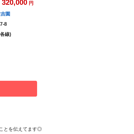
320,000
～
円
住吉園
-8
各線)
ことを伝えてます◎