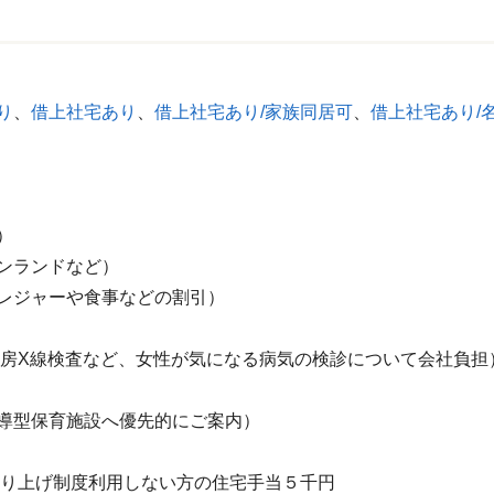
り
、
借上社宅あり
、
借上社宅あり/家族同居可
、
借上社宅あり/
）
ンランドなど）
レジャーや食事などの割引）
乳房X線検査など、女性が気になる病気の検診について会社負担
導型保育施設へ優先的にご案内）
）
借り上げ制度利用しない方の住宅手当５千円