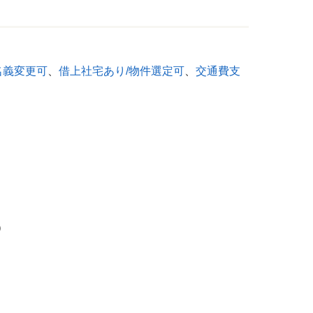
名義変更可
、
借上社宅あり/物件選定可
、
交通費支
）