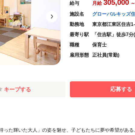
305,000
給与
月給
施設名
グローバルキッズ
勤務地
東京都江東区住吉1-7
最寄り駅
「住吉駅」徒歩7分(
職種
保育士
雇用形態
正社員(常勤)
応募する
キープする
持った輝いた大人」の姿を魅せ、子どもたちに夢や希望がある