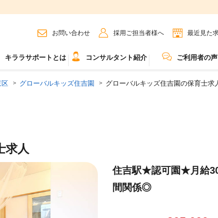
お問い合わせ
採用ご担当者様へ
最近見た
キララサポートとは
コンサルタント紹介
ご利用者の声
東区
グローバルキッズ住吉園
グローバルキッズ住吉園の保育士求人(
士求人
住吉駅★認可園★月給3
間関係◎