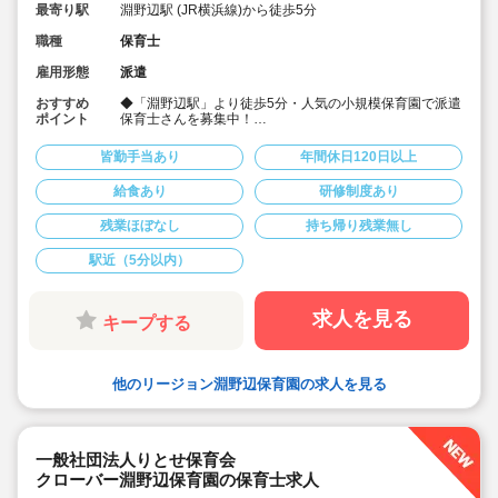
最寄り駅
淵野辺駅 (JR横浜線)から徒歩5分
職種
保育士
雇用形態
派遣
おすすめ
◆「淵野辺駅」より徒歩5分・人気の小規模保育園で派遣
ポイント
保育士さんを募集中！
◆最大時給1,750円！勤務条件も相談可能♪
◆生き生きとした明るい子供に、正しい考えを持った子
皆勤手当あり
年間休日120日以上
供に、平和な心を持った子供に、子供の興味に沿った保
育を実践しています♪
給食あり
研修制度あり
◆少しでもご興味ございましたらお気軽にお問い合わせ
ください♪
残業ほぼなし
持ち帰り残業無し
駅近（5分以内）
求人を見る
キープする
他のリージョン淵野辺保育園の求人を見る
一般社団法人りとせ保育会
クローバー淵野辺保育園の保育士求人