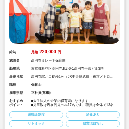
220,000
給与
月給
円
施設名
高円寺ミレーネ保育園
勤務地
東京都杉並区高円寺北2-6-1高円寺千歳ビル3階
最寄り駅
高円寺駅北口徒歩1分（JR中央総武線・東京メトロ東
西線）
職種
保育士
雇用形態
正社員(常勤)
おすすめ
■大手法人の企業内保育園になります。
ポイント
■児童数は現在乳児のみ17名です。職員は全体で13名お
り手厚い配置環境です。
■JR線・東京メトロ東西線「高円寺」駅徒歩1分と通勤も
退職金制度
給食あり
便利です。
■時給1,600円の高時給求人
リトミック
残業ほぼなし
■保育士さんに人気の小規模保育園でひとりひとりとじっ
くり関わりたい方にお勧めの職場です。