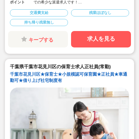
ポイント
での希少な派遣求人です！
◆週4日～、実働120時間/月～で相談可能です！
◆書き物も無しでOKなので、アットホームな規模で保育
交通費支給
残業ほぼなし
に集中したい方におススメです！
◆時給1,800円（別途交通費）！
持ち帰り残業無し
◆3路線3駅からのアクセスが可能です！
求人を見る
キープする
千葉県千葉市花見川区の保育士求人正社員(常勤)
千葉市花見川区★保育士★小規模認可保育園★正社員★車通
勤可★借り上げ社宅制度有