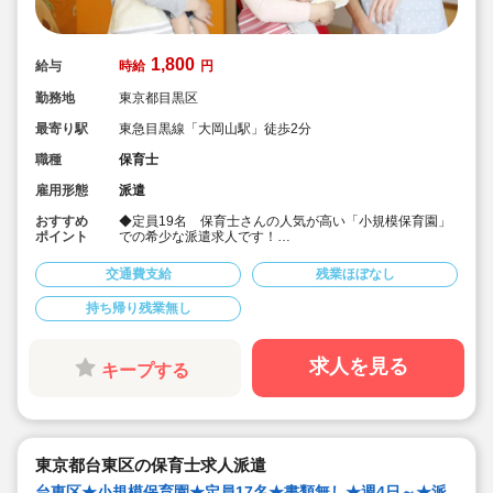
1,800
給与
時給
円
勤務地
東京都目黒区
最寄り駅
東急目黒線「大岡山駅」徒歩2分
職種
保育士
雇用形態
派遣
おすすめ
◆定員19名 保育士さんの人気が高い「小規模保育園」
ポイント
での希少な派遣求人です！
◆書き物も無しでOKなので、アットホームな規模で保育
に集中したい方におススメです！
交通費支給
残業ほぼなし
◆時給1,800円（別途交通費）！
◆大岡山駅徒歩2分と駅チカです！
持ち帰り残業無し
求人を見る
キープする
東京都台東区の保育士求人派遣
台東区★小規模保育園★定員17名★書類無し★週4日～★派