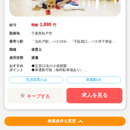
1,890
給与
時給
円
勤務地
千葉県松戸市
最寄り駅
「北松戸駅」バス10分、「千駄堀口」バス停下車徒歩
1分（JR常磐線）
職種
保育士
雇用形態
派遣
おすすめ
◆定員12名の小規模園
ポイント
◆車通勤可能（無料駐車場あり）
◆千葉県で時給1,890円
◆早番固定での募集
乳児保育のみ
車通勤OK
◆週3～5日
◆7:00～ご勤務できる方
◆1日6時間程度からOK
◆書き物無しも魅力です！
求人を見る
キープする
◆社会保険完備、皆勤手当制度あり（条件あり）
◆松戸エリアで複数の保育園を運営している社会福祉法
人で、キララサポートからの派遣保育士さんが活躍中で
す！
検索条件を変更