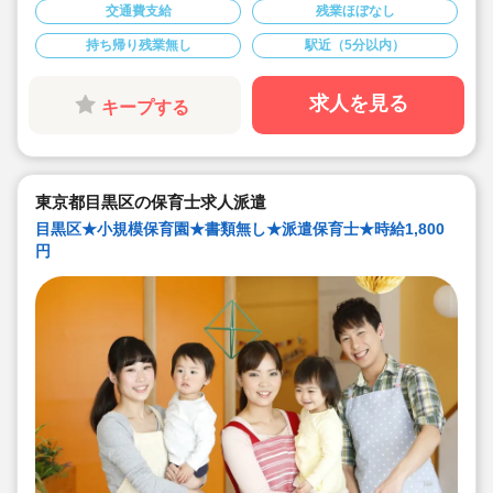
◆日祝休み
交通費支給
残業ほぼなし
◆週4日程度（日数相談可）
持ち帰り残業無し
駅近（5分以内）
求人を見る
キープする
東京都目黒区の保育士求人派遣
目黒区★小規模保育園★書類無し★派遣保育士★時給1,800
円