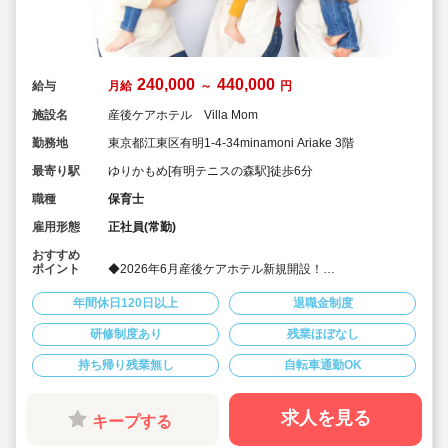
240,000
440,000
給与
月給
～
円
施設名
産後ケアホテル Villa Mom
勤務地
東京都江東区有明1-4-34minamoni Ariake 3階
最寄り駅
ゆりかもめ[有明テニスの森駅]徒歩6分
職種
保育士
雇用形態
正社員(常勤)
おすすめ
ポイント
◆2026年6月産後ケアホテル新規開設！
◆オープニングスタッフの募集！
◆産後のお母さんが心身ともに回復できる癒しのデザイ
年間休日120日以上
退職金制度
ン・空間で新しく清潔感あり心地よく勤務いただけま
す！
研修制度あり
残業ほぼなし
◆月給24万円以上！別途夜間帯の時間外手当も支給！賞
与は年2回！年間休日120日以上！
持ち帰り残業無し
自転車通勤OK
◆親会社は東京証券取引所グロース市場上場していま
す！
求人を見る
キープする