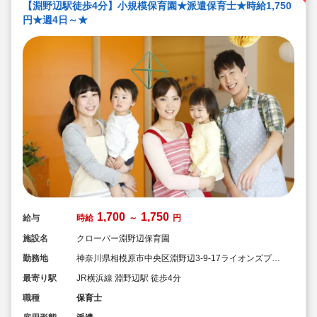
【淵野辺駅徒歩4分】小規模保育園★派遣保育士★時給1,750
円★週4日～★
1,700
1,750
給与
時給
～
円
施設名
クローバー淵野辺保育園
勤務地
神奈川県相模原市中央区淵野辺3-9-17ライオンズプラ
ザ淵野辺2階
最寄り駅
JR横浜線 淵野辺駅 徒歩4分
職種
保育士