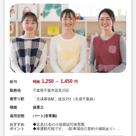
1,250
1,450
給与
時給
～
円
勤務地
千葉県千葉市花見川区
最寄り駅
「京成幕張駅」徒歩2分（京成千葉線）
職種
保育士
雇用形態
パート(非常勤)
おすすめ
◆定員11名の小規模認可保育園
ポイント
◆車通勤可能です。（駐車場自己契約※補助あり）
◆遅番パートでの募集