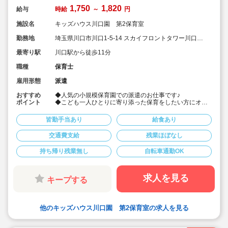
1,750
1,820
給与
時給
～
円
施設名
キッズハウス川口園 第2保育室
勤務地
埼玉県川口市川口1-5-14 スカイフロントタワー川口
2F
最寄り駅
川口駅から徒歩11分
職種
保育士
雇用形態
派遣
おすすめ
◆人気の小規模保育園での派遣のお仕事です♪
ポイント
◆こども一人ひとりに寄り添った保育をしたい方にオス
スメ！
◆雨の日以外はお散歩や外遊びに出かけます♪
皆勤手当あり
給食あり
◆JR「川口駅」から徒歩11分！
◆最大時給1,820円と高時給！
交通費支給
残業ほぼなし
◆時間固定勤務可能・週5日安定して働きたい方にオスス
メ！
持ち帰り残業無し
自転車通勤OK
◆業務内容相談可能です、お気軽にお問合せ下さい！
★保育士専任のコンサルタントがあなたの派遣就業を全
面的にサポートいたします！
求人を見る
キープする
他のキッズハウス川口園 第2保育室の求人を見る