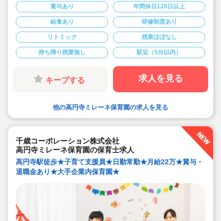
法人がゆえの手厚い配置が特徴です
賞与あり
年間休日120日以上
・高円寺北口徒歩1分。大変通勤便利です
・残業は原則なし。持ち帰り仕事もありません！
給食あり
研修制度あり
・園内は大変落ち着いている園になります。
・大掛かりな行事はございません。
リトミック
残業ほぼなし
・日常の保育を大切にして子供にしっかり向き合えま
す。
・配置に余裕もあり優しい保育士さんが多いです。
持ち帰り残業無し
駅近（5分以内）
・人員を余剰に配置しております。休暇も取得しやすい
環境です
・複数担任制で本当に手厚い保育ができる環境です。
求人を見る
キープする
・土日祝日です！
・職員にも美味しい手作り給食があります！
・今回は3ケ月以上の期間限定（更新あり）で勤務できる
方のお仕事です
他の高円寺ミレーネ保育園の求人を見る
千歳コーポレーション株式会社
高円寺ミレーネ保育園の保育士求人
高円寺駅徒歩★子育て支援員★日勤常勤★月給22万★賞与・
退職金あり★大手企業内保育園★