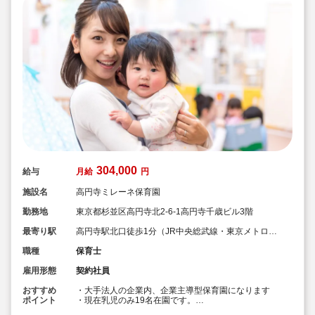
304,000
給与
月給
円
施設名
高円寺ミレーネ保育園
勤務地
東京都杉並区高円寺北2-6-1高円寺千歳ビル3階
最寄り駅
高円寺駅北口徒歩1分（JR中央総武線・東京メトロ東
西線）
職種
保育士
雇用形態
契約社員
おすすめ
・大手法人の企業内、企業主導型保育園になります
ポイント
・現在乳児のみ19名在園です。
・保育士は10名在籍＋調理師2名や園長と事務員と大手