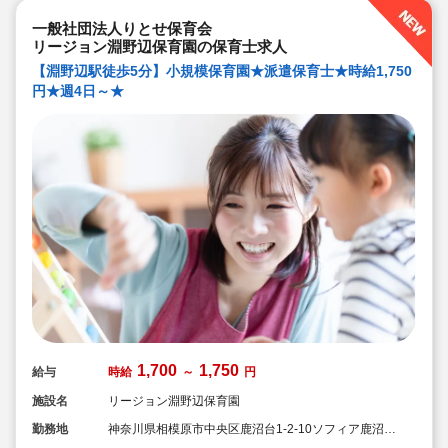
一般社団法人りとせ保育会
リージョン淵野辺保育園の保育士求人
【淵野辺駅徒歩5分】小規模保育園★派遣保育士★時給1,750
円★週4日～★
1,700
1,750
給与
時給
～
円
施設名
リージョン淵野辺保育園
勤務地
神奈川県相模原市中央区鹿沼台1-2-10ソフィア鹿沼公
園101号