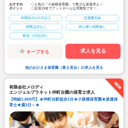
おすすめ
◇人気の「小規模保育園」で希少な派遣求人！
ポイント
◇定員19名でアットホームな雰囲気です！
◇駅徒歩2分の好立地！
◇週4日から就業可能！
年間休日120日以上
交通費支給
◇8:00～17:30の中で、ご希望の時間で固定シフト！
残業ほぼなし
持ち帰り残業無し
駅近（5分以内）
求人を見る
キープする
他のおひさま保育園（富士見台）の求人を見る
有限会社メロディ
エンジェルプラネット仲町台園の保育士求人
【時給1,800円】★仲町台駅徒歩1分★小規模保育園★派遣保
育士★週3日～★