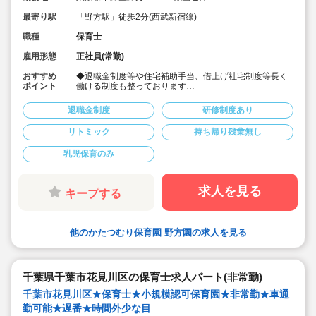
最寄り駅
「野方駅」徒歩2分(西武新宿線)
職種
保育士
雇用形態
正社員(常勤)
おすすめ
◆退職金制度等や住宅補助手当、借上げ社宅制度等長く
ポイント
働ける制度も整っております
◆ICT化も図れており残業は少な目です。残業行った場合
は残業代もしっかり支給されます
退職金制度
研修制度あり
◆ハロウィンは毎年仮装して開催しています
◆天野式リトミックを導入し、子ども達の成長を育んで
リトミック
持ち帰り残業無し
ます
◆経験豊かな職員だけでなく、新卒の職員も意見を言い
乳児保育のみ
やすい風通しの良い環境です
◆一人ひとりの個性を大切に、じっくりと向き合うアッ
トホームな保育を実践。子どもたちの「やってみた
い！」という気持ちを育んでいます。
求人を見る
キープする
◆食育活動や英語レッスン（講師の先生対応）など、五
感を刺激する多様なカリキュラムを取り入れています。
他のかたつむり保育園 野方園の求人を見る
千葉県千葉市花見川区の保育士求人パート(非常勤)
千葉市花見川区★保育士★小規模認可保育園★非常勤★車通
勤可能★遅番★時間外少な目