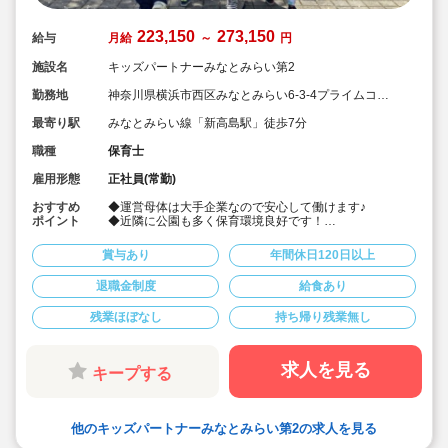
223,150
273,150
給与
月給
～
円
施設名
キッズパートナーみなとみらい第2
勤務地
神奈川県横浜市西区みなとみらい6-3-4プライムコー
ストみなとみらい１階
最寄り駅
みなとみらい線「新高島駅」徒歩7分
職種
保育士
雇用形態
正社員(常勤)
おすすめ
◆運営母体は大手企業なので安心して働けます♪
ポイント
◆近隣に公園も多く保育環境良好です！
◆給食費も手当があるので、実質無料です！！
◆姉妹園で産休育休実績多数☆女性が働きやすい職場を
賞与あり
年間休日120日以上
実現しています♪
◆運営母体は大手企業なので安心して働けます♪
退職金制度
給食あり
◆経験浅やブランクがあってもOK！安心のサポート！
◆宿舎借り上げ制度を使用する際に、敷金礼金も法人負
残業ほぼなし
持ち帰り残業無し
担、またカギ交換代やクリーニング費用等の初期費用も
法人から手当が出ます！ここまで手厚い福利厚生の法人
はなかなかありません！
◆残業代は1分単位で支給されます！
求人を見る
キープする
他のキッズパートナーみなとみらい第2の求人を見る