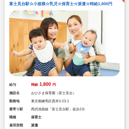
富士見台駅☆小規模☆乳児☆保育士☆派遣☆時給1,800円
1,800
給与
時給
円
施設名
おひさま保育園（富士見台）
勤務地
東京都練馬区貫井3-23-1
最寄り駅
西武池袋線「富士見台駅」徒歩2分
職種
保育士
雇用形態
派遣