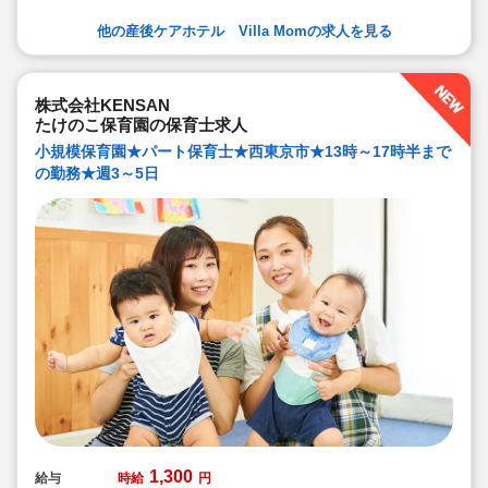
他の産後ケアホテル Villa Momの求人を見る
株式会社KENSAN
たけのこ保育園の保育士求人
小規模保育園★パート保育士★西東京市★13時～17時半まで
の勤務★週3～5日
1,300
給与
時給
円