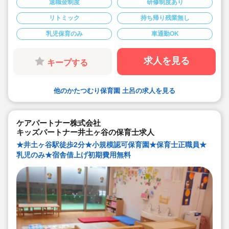
退職金制度
研修制度あり
は残業代もしっかり支給されます
◆ハロウィンは毎年仮装して開催しています
リトミック
持ち帰り残業無し
◆天野式リトミックを導入し、子ども達の成長を育んで
ます
乳児保育のみ
車通勤OK
◆経験豊かな職員だけでなく、新卒の職員も意見を言い
やすい風通しの良い環境です
◆一人ひとりの個性を大切に、じっくりと向き合うアッ
トホームな保育を実践。子どもたちの「やってみた
求人を見る
キープする
い！」という気持ちを育んでいます。
◆食育活動や英語レッスン（講師の先生対応）など、五
感を刺激する多様なカリキュラムを取り入れています。
他のかたつむり保育園 土呂の求人を見る
ケアパートナー株式会社
キッズパートナー井土ヶ谷の保育士求人
★井土ヶ谷駅徒歩2分★小規模認可保育園★保育士正職員★
乳児のみ★宿舎借上げ初期費用無料