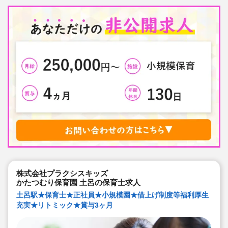
株式会社プラクシスキッズ
かたつむり保育園 土呂の保育士求人
土呂駅★保育士★正社員★小規模園★借上げ制度等福利厚生
充実★リトミック★賞与3ヶ月