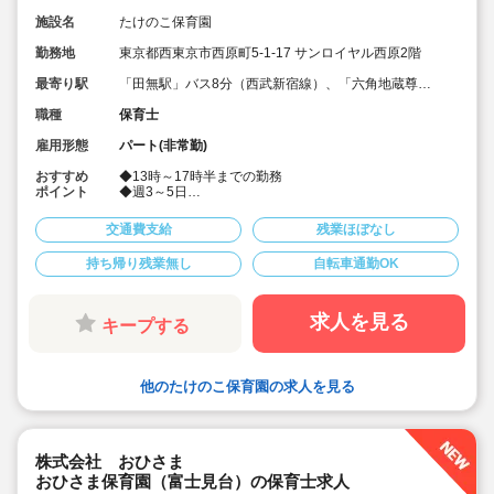
施設名
たけのこ保育園
勤務地
東京都西東京市西原町5-1-17 サンロイヤル西原2階
最寄り駅
「田無駅」バス8分（西武新宿線）、「六角地蔵尊
前」バス停下車徒歩3分
職種
保育士
雇用形態
パート(非常勤)
おすすめ
◆13時～17時半までの勤務
ポイント
◆週3～5日
◆0～2歳までの小規模保育園
◆自転車、バイク通勤可
交通費支給
残業ほぼなし
持ち帰り残業無し
自転車通勤OK
求人を見る
キープする
他のたけのこ保育園の求人を見る
株式会社 おひさま
おひさま保育園（富士見台）の保育士求人