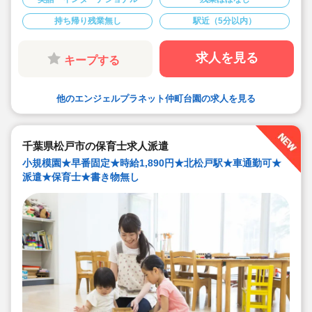
す）
■ブランクがある方も歓迎♪保育士として現場復帰を考え
持ち帰り残業無し
駅近（5分以内）
ている方もお問い合わせください！
■子どもたちが楽しく安心して過ごすことができるよう見
守って下さる保育士さん大募集！
■最大時給1,820円でご案内！
求人を見る
キープする
■遅番の時間帯勤務できる方歓迎♪
■担任職員のサポートをメインにやっていただきます！
他のエンジェルプラネット仲町台園の求人を見る
千葉県松戸市の保育士求人派遣
小規模園★早番固定★時給1,890円★北松戸駅★車通勤可★
派遣★保育士★書き物無し