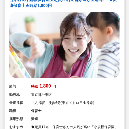
遣保育士★時給1,800円
1,800
給与
時給
円
勤務地
東京都台東区
最寄り駅
「入谷駅」徒歩6分(東京メトロ日比谷線)
職種
保育士
雇用形態
派遣
おすすめ
◆定員17名 保育士さんの人気が高い「小規模保育園」