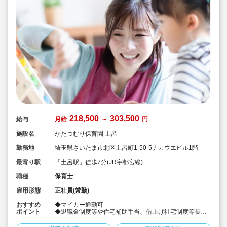
218,500
303,500
給与
月給
～
円
施設名
かたつむり保育園 土呂
勤務地
埼玉県さいたま市北区土呂町1-50-5ナカウエビル1階
最寄り駅
「土呂駅」徒歩7分(JR宇都宮線)
職種
保育士
雇用形態
正社員(常勤)
おすすめ
◆マイカー通勤可
ポイント
◆退職金制度等や住宅補助手当、借上げ社宅制度等長く
働ける制度も整っております
◆ICT化も図れており残業は少な目です。残業行った場合