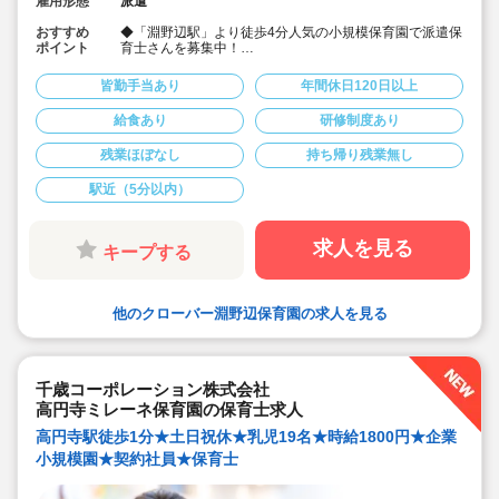
雇用形態
派遣
おすすめ
◆「淵野辺駅」より徒歩4分人気の小規模保育園で派遣保
ポイント
育士さんを募集中！
◆最大時給1,750円でご案内可能♪
◆下記3つの保育目標に沿って保育を行ってます♪
皆勤手当あり
年間休日120日以上
・良好な対人関係を築ける感性豊かな子どもに育てる
・感じたことや思った事を豊かに表現できる子どもに育
給食あり
研修制度あり
てる。
・基本的な生活習慣の自立を促す。
残業ほぼなし
持ち帰り残業無し
◆お仕事開始まで登録から就業先見学、お仕事後のフォ
ローまで、マンツーマンでしっかり対応します。
「派遣で働くことがはじめて」や、「業務内容に不安
駅近（5分以内）
がある」方もご安心ください♪
求人を見る
キープする
他のクローバー淵野辺保育園の求人を見る
千歳コーポレーション株式会社
高円寺ミレーネ保育園の保育士求人
高円寺駅徒歩1分★土日祝休★乳児19名★時給1800円★企業
小規模園★契約社員★保育士