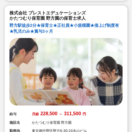
株式会社 プレストエデュケーションズ
かたつむり保育園 野方園の保育士求人
野方駅徒歩2分★保育士★正社員★小規模園★借上げ制度有
★乳児のみ★賞与3ヶ月
228,500
311,500
給与
月給
～
円
施設名
かたつむり保育園 野方園
勤務地
東京都中野区野方6-30-24永山ビル