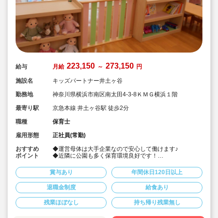
223,150
273,150
給与
月給
～
円
施設名
キッズパートナー井土ヶ谷
勤務地
神奈川県横浜市南区南太田4-3-8ＫＭＧ横浜１階
最寄り駅
京急本線 井土ヶ谷駅 徒歩2分
職種
保育士
雇用形態
正社員(常勤)
おすすめ
◆運営母体は大手企業なので安心して働けます♪
ポイント
◆近隣に公園も多く保育環境良好です！
◆給食費も手当があるので、実質無料です！！
◆姉妹園で産休育休実績多数☆女性が働きやすい職場を
賞与あり
年間休日120日以上
実現しています♪
◆運営母体は大手企業なので安心して働けます♪
退職金制度
給食あり
◆経験浅やブランクがあってもOK！安心のサポート！
◆宿舎借り上げ制度を使用する際に、敷金礼金も法人負
残業ほぼなし
持ち帰り残業無し
担、またカギ交換代やクリーニング費用等の初期費用も
法人から手当が出ます！ここまで手厚い福利厚生の法人
はなかなかありません！