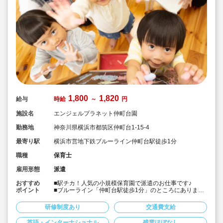
1,800
1,820
給与
時給
～
円
施設名
エンジェルプラネット仲町台園
勤務地
神奈川県横浜市都筑区仲町台1-15-4
最寄り駅
横浜市営地下鉄ブルーライン仲町台駅徒歩1分
職種
保育士
雇用形態
派遣
おすすめ
■駅チカ！人気の小規模保育園で派遣のお仕事です♪
ポイント
■ブルーライン「仲町台駅徒歩1分」のところにあります
定員19名の小規模保育園♪
■保育の特徴として、日本の文化、言語もきちんと学びな
研修制度あり
交通費支給
がら専任の外国人の先生たちと触れ合い英語も身につけ
る事ができる保育園です♪（英語ができなくても大丈夫で
英語・インターナショナル
残業ほぼなし