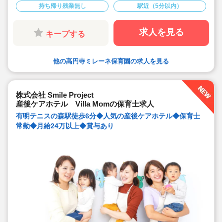
持ち帰り残業無し
駅近（5分以内）
■人間関係よく、穏やかで明るい園長の下、チームワーク
を大事に保育をしています。
■MUFG（三菱UFJ銀行・三菱UFJ信託銀行・三菱UFJ証
券ホールディングスなどを中核とする総合金融グルー
求人を見る
キープする
プ）の保育園として開園した小規模園です。
■美味しい職員給食の提供もあります
他の高円寺ミレーネ保育園の求人を見る
株式会社 Smile Project
産後ケアホテル Villa Momの保育士求人
有明テニスの森駅徒歩6分◆人気の産後ケアホテル◆保育士
常勤◆月給24万以上◆賞与あり