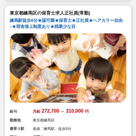
のような保育園
◇職員も大切という法人の想いがある。質の高い保育に
は、職員にゆとりが必要という考えから行事は無理なく
東京都練馬区の保育士求人正社員(常勤)
できる範囲で実施
◇在籍年数や保育経験に合わせた段階的な研修を年間総
練馬駅徒歩8分★認可園★保育士★正社員★ヘアカラー自由
計110回以上実施。研修も参加しやすい職場環境です
♪★宿舎借上制度あり★残業少な目
272,700
310,000
給与
月給
～
円
勤務地
東京都練馬区
最寄り駅
各線「練馬駅」徒歩8分