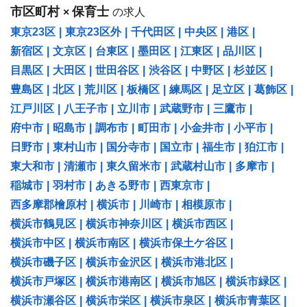
市区町村
保育士
×
の求人
東京23区
|
東京23区外
|
千代田区
|
中央区
|
港区
|
新宿区
|
文京区
|
台東区
|
墨田区
|
江東区
|
品川区
|
目黒区
|
大田区
|
世田谷区
|
渋谷区
|
中野区
|
杉並区
|
豊島区
|
北区
|
荒川区
|
板橋区
|
練馬区
|
足立区
|
葛飾区
|
江戸川区
|
八王子市
|
立川市
|
武蔵野市
|
三鷹市
|
府中市
|
昭島市
|
調布市
|
町田市
|
小金井市
|
小平市
|
日野市
|
東村山市
|
国分寺市
|
国立市
|
福生市
|
狛江市
|
東大和市
|
清瀬市
|
東久留米市
|
武蔵村山市
|
多摩市
|
稲城市
|
羽村市
|
あきる野市
|
西東京市
|
西多摩郡檜原村
|
横浜市
|
川崎市
|
相模原市
|
横浜市鶴見区
|
横浜市神奈川区
|
横浜市西区
|
横浜市中区
|
横浜市南区
|
横浜市保土ケ谷区
|
横浜市磯子区
|
横浜市金沢区
|
横浜市港北区
|
横浜市戸塚区
|
横浜市港南区
|
横浜市旭区
|
横浜市緑区
|
横浜市瀬谷区
|
横浜市栄区
|
横浜市泉区
|
横浜市青葉区
|