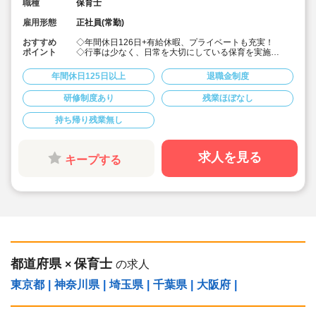
職種
保育士
雇用形態
正社員(常勤)
おすすめ
◇年間休日126日+有給休暇、プライベートも充実！
ポイント
◇行事は少なく、日常を大切にしている保育を実施
◇「子ども主体」「あわてず個性を伸ばす」保育を大切
にしています。
年間休日125日以上
退職金制度
◇産休・育休からの復帰（男性の育休実績あり）、時短
勤務実績多数で働きやすい職場です
研修制度あり
残業ほぼなし
◇ヘアカラーは自由。髪色の制限なし。
◇20代で経験少ない方もノビノビ働きやすい環境
持ち帰り残業無し
◇書き物のICT化も進めており持ち帰り業務/残業ほぼな
し。
◇残業した場合の代は1分単位で支給されます
◇子どもが自分の意志や感情を尊重され、自分で選択し
求人を見る
キープする
ていくことをあたたかく見守り、子どもが主体の保育を
実践
◇無垢の木を使った園舎。優しくぬくもりのあるおうち
のような保育園
◇職員も大切という法人の想いがある。質の高い保育に
は、職員にゆとりが必要という考えから行事は無理なく
できる範囲で実施
◇在籍年数や保育経験に合わせた段階的な研修を年間総
計110回以上実施。研修も参加しやすい職場環境です
都道府県
保育士
×
の求人
東京都
|
神奈川県
|
埼玉県
|
千葉県
|
大阪府
|