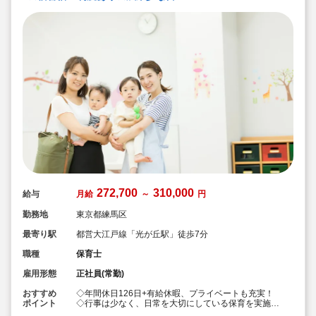
272,700
310,000
給与
月給
～
円
勤務地
東京都練馬区
最寄り駅
都営大江戸線「光が丘駅」徒歩7分
職種
保育士
雇用形態
正社員(常勤)
おすすめ
◇年間休日126日+有給休暇、プライベートも充実！
ポイント
◇行事は少なく、日常を大切にしている保育を実施
◇「子ども主体」「あわてず個性を伸ばす」保育を大切