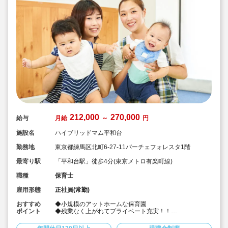
212,000
270,000
給与
月給
～
円
施設名
ハイブリッドマム平和台
勤務地
東京都練馬区北町6-27-11パーチェフォレスタ1階
最寄り駅
「平和台駅」徒歩4分(東京メトロ有楽町線)
職種
保育士
雇用形態
正社員(常勤)
おすすめ
◆小規模のアットホームな保育園
ポイント
◆残業なく上がれてプライベート充実！！
◆英語を使った保育に興味がある方（英語は話せなくて
も大丈夫です）