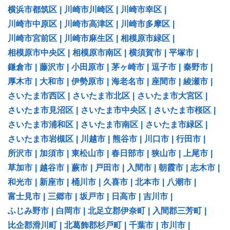
横浜市都筑区
|
川崎市川崎区
|
川崎市幸区
|
川崎市中原区
|
川崎市高津区
|
川崎市多摩区
|
川崎市宮前区
|
川崎市麻生区
|
相模原市緑区
|
相模原市中央区
|
相模原市南区
|
横須賀市
|
平塚市
|
鎌倉市
|
藤沢市
|
小田原市
|
茅ヶ崎市
|
逗子市
|
秦野市
|
厚木市
|
大和市
|
伊勢原市
|
海老名市
|
座間市
|
綾瀬市
|
さいたま市西区
|
さいたま市北区
|
さいたま市大宮区
|
さいたま市見沼区
|
さいたま市中央区
|
さいたま市桜区
|
さいたま市浦和区
|
さいたま市南区
|
さいたま市緑区
|
さいたま市岩槻区
|
川越市
|
熊谷市
|
川口市
|
行田市
|
所沢市
|
加須市
|
東松山市
|
春日部市
|
狭山市
|
上尾市
|
草加市
|
越谷市
|
蕨市
|
戸田市
|
入間市
|
朝霞市
|
志木市
|
和光市
|
新座市
|
桶川市
|
久喜市
|
北本市
|
八潮市
|
富士見市
|
三郷市
|
坂戸市
|
日高市
|
吉川市
|
ふじみ野市
|
白岡市
|
北足立郡伊奈町
|
入間郡三芳町
|
比企郡滑川町
|
北葛飾郡杉戸町
|
千葉市
|
市川市
|