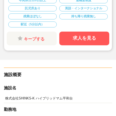
年間休日120日以上
退職金制度
◆小規模ながら０才～１才児にも外国語の先生による英
語クラスや体操教室など実施
託児所あり
英語・インターナショナル
◆コミュニケーションを大切にしており「物事はみんな
で相談しながら進める」を基本姿勢としています。
残業ほぼなし
持ち帰り残業無し
◆風とおし良く年齢に関係なく意見の言いやすい職場環
境です。
◆残業時間が少なく、持ち帰り業務もありません！
駅近（5分以内）
◆年間休日123日でお休みも多めです。
◆残業もほとんどありません。
◆時短勤務・育児休暇などの制度も利用しやすく、ライ
求人を見る
キープする
フスタイルが変化しても長く続けていける環境です。
◆新入社員にも丁寧に指導して頂けます。研修制度もキ
ャリア毎に充実。保育力とマネジメント力を段階ごとに
向上していけます。
◆外国人スタッフによる英会話教育、リトミック講師を
招いての情操教育など、オリジナリティあふれる保育カ
リキュラムも特長的です。
施設概要
施設名
株式会社SHINKS-K ハイブリッドマム平和台
勤務地