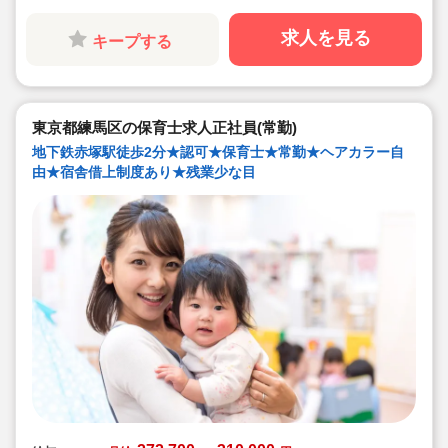
てます♪
求人を見る
キープする
東京都練馬区の保育士求人正社員(常勤)
地下鉄赤塚駅徒歩2分★認可★保育士★常勤★ヘアカラー自
由★宿舎借上制度あり★残業少な目