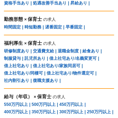
資格手当あり
|
処遇改善手当あり
|
昇給あり
|
勤務形態
保育士
×
の求人
時間固定
|
時短勤務
|
遅番固定
|
早番固定
|
福利厚生
保育士
×
の求人
研修制度あり
|
交通費支給
|
退職金制度
|
給食あり
|
制服貸与
|
託児所あり
|
借上社宅あり/名義変更可
|
借上社宅あり
|
借上社宅あり/家族同居可
|
借上社宅あり/同棲可
|
借上社宅あり/物件選定可
|
社内割引あり
|
復職支援あり
|
給与（年収）
保育士
×
の求人
550万円以上
|
500万円以上
|
450万円以上
|
400万円以上
|
350万円以上
|
300万円以上
|
250万円以上
|