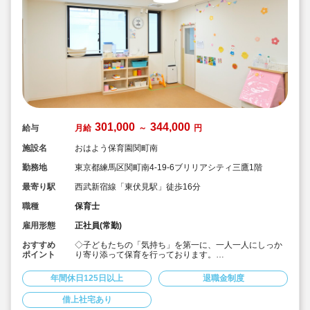
301,000
344,000
給与
月給
～
円
施設名
おはよう保育園関町南
勤務地
東京都練馬区関町南4-19-6ブリリアシティ三鷹1階
最寄り駅
西武新宿線「東伏見駅」徒歩16分
職種
保育士
雇用形態
正社員(常勤)
おすすめ
◇子どもたちの「気持ち」を第一に、一人一人にしっか
ポイント
り寄り添って保育を行っております。
◇月給30.1万円～の好待遇♪
◇借上社宅制度あり！
年間休日125日以上
退職金制度
◇年間休日125日程度、誕生日休暇・夏季休暇等もああ
りプライベートも充実！
借上社宅あり
◇退職金制度等福利厚生充実♪長く働く為のサポート整っ