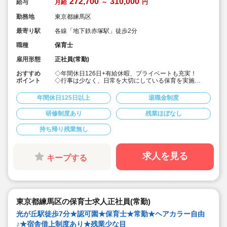
272,700
310,000
給与
月給
～
円
勤務地
東京都練馬区
最寄り駅
各線「地下鉄赤塚駅」徒歩2分
職種
保育士
雇用形態
正社員(常勤)
おすすめ
◇年間休日126日+有給休暇、プライベートも充実！
ポイント
◇行事は少なく、日常を大切にしている保育を実施
◇「子ども主体」「あわてず個性を伸ばす」保育を大切
にしています。
年間休日125日以上
退職金制度
◇産休・育休からの復帰（男性の育休実績あり）、時短
勤務実績多数で働きやすい職場です
研修制度あり
残業ほぼなし
◇ヘアカラーは自由。髪色の制限なし。
◇20代で経験少ない方もノビノビ働きやすい環境
持ち帰り残業無し
◇書き物のICT化も進めており持ち帰り業務/残業ほぼな
し。
◇残業した場合の代は1分単位で支給されます
◇子どもが自分の意志や感情を尊重され、自分で選択し
求人を見る
キープする
ていくことをあたたかく見守り、子どもが主体の保育を
実践
◇無垢の木を使った園舎。優しくぬくもりのあるおうち
のような保育園
◇職員も大切という法人の想いがある。質の高い保育に
は、職員にゆとりが必要という考えから行事は無理なく
東京都練馬区の保育士求人正社員(常勤)
できる範囲で実施
◇在籍年数や保育経験に合わせた段階的な研修を年間総
光が丘駅徒歩7分★認可園★保育士★常勤★ヘアカラー自由
計110回以上実施。研修も参加しやすい職場環境です
♪★宿舎借上制度あり★残業少な目