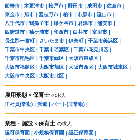
船橋市
|
木更津市
|
松戸市
|
野田市
|
成田市
|
佐倉市
|
東金市
|
旭市
|
習志野市
|
柏市
|
市原市
|
流山市
|
八千代市
|
我孫子市
|
鎌ケ谷市
|
君津市
|
浦安市
|
四街道市
|
袖ケ浦市
|
印西市
|
白井市
|
富里市
|
長生郡一宮町
|
さいたま市
|
伊奈町
|
千葉市美浜区
|
千葉市中央区
|
千葉市若葉区
|
千葉市花見川区
|
千葉市稲毛区
|
千葉市緑区
|
大阪市東成区
|
大阪市福島区
|
大阪市旭区
|
大阪市西区
|
大阪市城東区
|
大阪市中央区
|
大阪市北区
|
雇用形態
保育士
×
の求人
正社員(常勤)
|
派遣
|
パート(非常勤)
|
業種・施設
保育士
×
の求人
認可保育園
|
小規模保育園
|
認証保育園
|