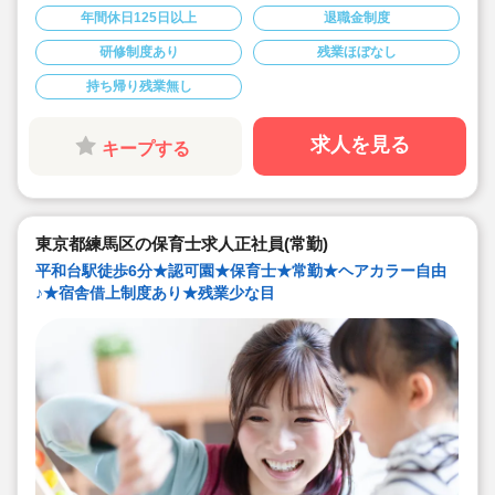
にしています。
年間休日125日以上
退職金制度
◇産休・育休からの復帰（男性の育休実績あり）、時短
勤務実績多数で働きやすい職場です
研修制度あり
残業ほぼなし
◇ヘアカラーは自由。髪色の制限なし。
◇20代で経験少ない方もノビノビ働きやすい環境
持ち帰り残業無し
◇書き物のICT化も進めており持ち帰り業務/残業ほぼな
し。
◇残業した場合の代は1分単位で支給されます
◇子どもが自分の意志や感情を尊重され、自分で選択し
求人を見る
キープする
ていくことをあたたかく見守り、子どもが主体の保育を
実践
◇無垢の木を使った園舎。優しくぬくもりのあるおうち
のような保育園
◇職員も大切という法人の想いがある。質の高い保育に
は、職員にゆとりが必要という考えから行事は無理なく
東京都練馬区の保育士求人正社員(常勤)
できる範囲で実施
◇在籍年数や保育経験に合わせた段階的な研修を年間総
平和台駅徒歩6分★認可園★保育士★常勤★ヘアカラー自由
計110回以上実施。研修も参加しやすい職場環境です
♪★宿舎借上制度あり★残業少な目