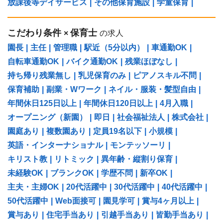
放課後等デイサービス
|
その他保育施設
|
学童保育
|
こだわり条件
保育士
×
の求人
園長
|
主任
|
管理職
|
駅近（5分以内）
|
車通勤OK
|
自転車通勤OK
|
バイク通勤OK
|
残業ほぼなし
|
持ち帰り残業無し
|
乳児保育のみ
|
ピアノスキル不問
|
保育補助
|
副業・Wワーク
|
ネイル・服装・髪型自由
|
年間休日125日以上
|
年間休日120日以上
|
4月入職
|
オープニング（新園）
|
即日
|
社会福祉法人
|
株式会社
|
園庭あり
|
複数園あり
|
定員19名以下
|
小規模
|
英語・インターナショナル
|
モンテッソーリ
|
キリスト教
|
リトミック
|
異年齢・縦割り保育
|
未経験OK
|
ブランクOK
|
学歴不問
|
新卒OK
|
主夫・主婦OK
|
20代活躍中
|
30代活躍中
|
40代活躍中
|
50代活躍中
|
Web面接可
|
園見学可
|
賞与4ヶ月以上
|
賞与あり
|
住宅手当あり
|
引越手当あり
|
皆勤手当あり
|