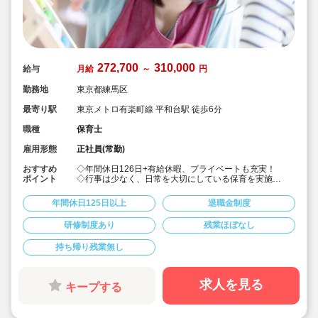
272,700
310,000
給与
月給
～
円
勤務地
東京都練馬区
最寄り駅
東京メトロ有楽町線 平和台駅 徒歩6分
職種
保育士
雇用形態
正社員(常勤)
おすすめ
◇年間休日126日+有給休暇、プライベートも充実！
ポイント
◇行事は少なく、日常を大切にしている保育を実施
◇「子ども主体」「あわてず個性を伸ばす」保育を大切
にしています。
年間休日125日以上
退職金制度
◇産休・育休からの復帰（男性の育休実績あり）、時短
勤務実績多数で働きやすい職場です
研修制度あり
残業ほぼなし
◇ヘアカラーは自由。髪色の制限なし。
◇20代で経験少ない方もノビノビ働きやすい環境
持ち帰り残業無し
◇書き物のICT化も進めており持ち帰り業務/残業ほぼな
し。
◇残業した場合の代は1分単位で支給されます
◇子どもが自分の意志や感情を尊重され、自分で選択し
求人を見る
キープする
ていくことをあたたかく見守り、子どもが主体の保育を
実践
◇無垢の木を使った園舎。優しくぬくもりのあるおうち