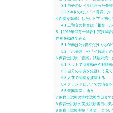
3.1
自分のレベルに合った楽譜
3.2
♯や♭のない「ハ長調」か
4
伴奏を簡単にしたいピアノ初心
4.1
三和音の和音は「根音（ル
5
【2019年保育士試験】実技試
伴奏を動画でみる
5.1
伴奏は2分音符だけでもOK
5.2
「ハ長調」や「イ短調」の
6
保育士試験「音楽」試験対策！
6.1
ネットで演奏動画や解説動
6.2
自分の演奏を録画して見て
6.3
人前で演奏を披露する
6.4
グランドピアノでの演奏を
6.5
音楽教室に通う
7
保育士試験の実技試験当日まで
8
保育士試験の実技試験当日に気
9
保育士試験実技「音楽」につい