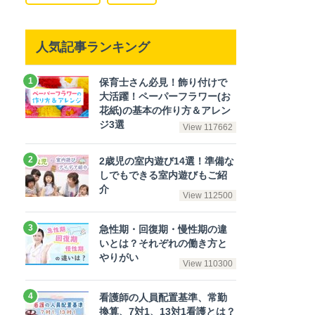
人気記事ランキング
保育士さん必見！飾り付けで
大活躍！ペーパーフラワー(お
花紙)の基本の作り方＆アレン
ジ3選
View 117662
2歳児の室内遊び14選！準備な
しでもできる室内遊びもご紹
介
View 112500
急性期・回復期・慢性期の違
いとは？それぞれの働き方と
やりがい
View 110300
看護師の人員配置基準、常勤
換算、7対1、13対1看護とは？