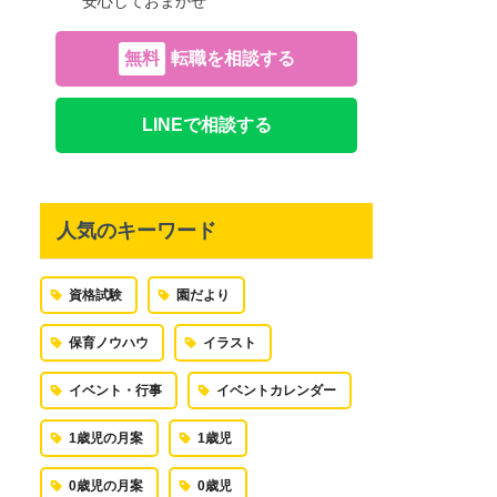
安心しておまかせ
無料
転職を相談する
LINEで相談する
人気のキーワード
資格試験
園だより
保育ノウハウ
イラスト
イベント・行事
イベントカレンダー
1歳児の月案
1歳児
0歳児の月案
0歳児