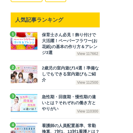
人気記事ランキング
保育士さん必見！飾り付けで
大活躍！ペーパーフラワー(お
花紙)の基本の作り方＆アレン
ジ3選
View 117662
2歳児の室内遊び14選！準備な
しでもできる室内遊びもご紹
介
View 112500
急性期・回復期・慢性期の違
いとは？それぞれの働き方と
やりがい
View 110300
看護師の人員配置基準、常勤
換算、7対1、13対1看護とは？