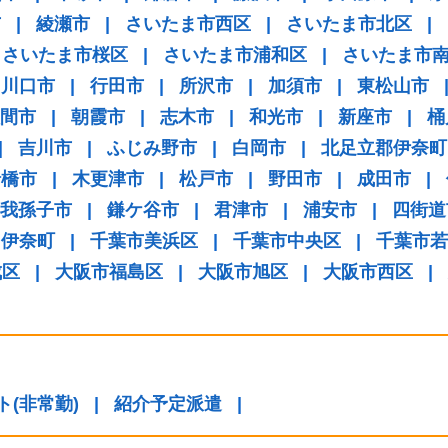
市
|
綾瀬市
|
さいたま市西区
|
さいたま市北区
|
さいたま市桜区
|
さいたま市浦和区
|
さいたま市
川口市
|
行田市
|
所沢市
|
加須市
|
東松山市
間市
|
朝霞市
|
志木市
|
和光市
|
新座市
|
桶
|
吉川市
|
ふじみ野市
|
白岡市
|
北足立郡伊奈町
船橋市
|
木更津市
|
松戸市
|
野田市
|
成田市
|
我孫子市
|
鎌ケ谷市
|
君津市
|
浦安市
|
四街道
伊奈町
|
千葉市美浜区
|
千葉市中央区
|
千葉市若
成区
|
大阪市福島区
|
大阪市旭区
|
大阪市西区
|
ト(非常勤)
|
紹介予定派遣
|