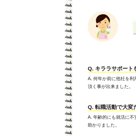
Q. キララサポー
A. 何年か前に他社
頂く事が出来ました。
Q. 転職活動で大
A. 年齢的にも就活
助かりました。