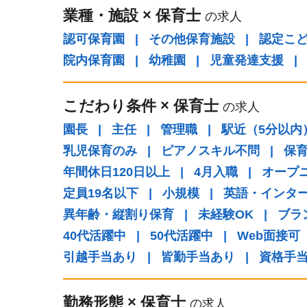
業種・施設
×
保育士
の求人
認可保育園
|
その他保育施設
|
認定こ
院内保育園
|
幼稚園
|
児童発達支援
|
こだわり条件
×
保育士
の求人
園長
|
主任
|
管理職
|
駅近（5分以内
乳児保育のみ
|
ピアノスキル不問
|
保
年間休日120日以上
|
4月入職
|
オープ
定員19名以下
|
小規模
|
英語・インタ
異年齢・縦割り保育
|
未経験OK
|
ブラ
40代活躍中
|
50代活躍中
|
Web面接可
引越手当あり
|
皆勤手当あり
|
資格手
勤務形態
×
保育士
の求人