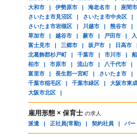
大和市
|
伊勢原市
|
海老名市
|
座間
さいたま市見沼区
|
さいたま市中央区
|
さいたま市岩槻区
|
川越市
|
熊谷市
|
草加市
|
越谷市
|
蕨市
|
戸田市
|
入
富士見市
|
三郷市
|
坂戸市
|
日高市
北葛飾郡杉戸町
|
千葉市
|
市川市
|
柏市
|
市原市
|
流山市
|
八千代市
|
富里市
|
長生郡一宮町
|
さいたま市
|
千葉市稲毛区
|
千葉市緑区
|
大阪市東
大阪市北区
|
雇用形態
×
保育士
の求人
派遣
|
正社員(常勤)
|
契約社員
|
パー