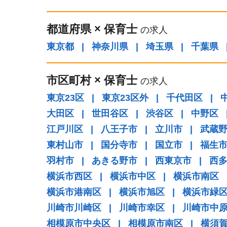
都道府県
×
保育士
の求人
東京都
|
神奈川県
|
埼玉県
|
千葉県
市区町村
×
保育士
の求人
東京23区
|
東京23区外
|
千代田区
|
大田区
|
世田谷区
|
渋谷区
|
中野区
江戸川区
|
八王子市
|
立川市
|
武蔵
東村山市
|
国分寺市
|
国立市
|
福生
羽村市
|
あきる野市
|
西東京市
|
西
横浜市西区
|
横浜市中区
|
横浜市南区
横浜市港南区
|
横浜市旭区
|
横浜市緑
川崎市川崎区
|
川崎市幸区
|
川崎市中
相模原市中央区
|
相模原市南区
|
横須