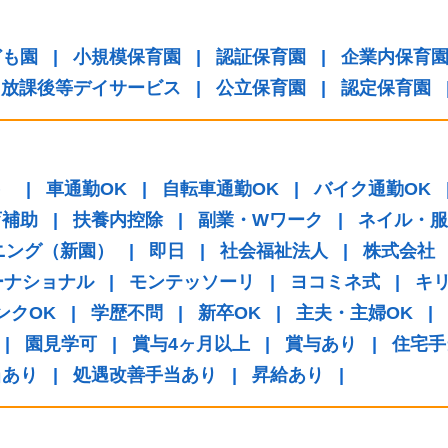
ども園
|
小規模保育園
|
認証保育園
|
企業内保育
放課後等デイサービス
|
公立保育園
|
認定保育園
）
|
車通勤OK
|
自転車通勤OK
|
バイク通勤OK
育補助
|
扶養内控除
|
副業・Wワーク
|
ネイル・服
ニング（新園）
|
即日
|
社会福祉法人
|
株式会社
ーナショナル
|
モンテッソーリ
|
ヨコミネ式
|
キ
ンクOK
|
学歴不問
|
新卒OK
|
主夫・主婦OK
|
|
園見学可
|
賞与4ヶ月以上
|
賞与あり
|
住宅手
当あり
|
処遇改善手当あり
|
昇給あり
|