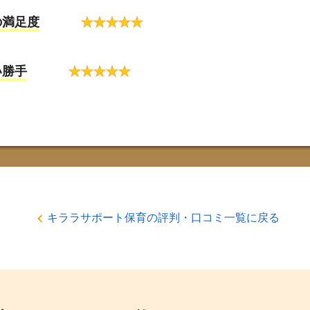
の満足度
★
★
★
★
★
い勝手
★
★
★
★
★
キララサポート保育の評判・口コミ一覧に戻る