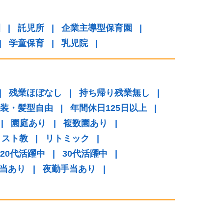
園
|
託児所
|
企業主導型保育園
|
|
学童保育
|
乳児院
|
|
残業ほぼなし
|
持ち帰り残業無し
|
装・髪型自由
|
年間休日125日以上
|
|
園庭あり
|
複数園あり
|
リスト教
|
リトミック
|
20代活躍中
|
30代活躍中
|
当あり
|
夜勤手当あり
|