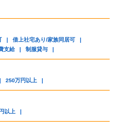
可
|
借上社宅あり/家族同居可
|
費支給
|
制服貸与
|
|
250万円以上
|
万円以上
|