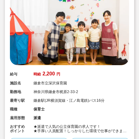
2,200
給与
時給
円
施設名
鎌倉市立深沢保育園
勤務地
神奈川県鎌倉市梶原2-33-2
最寄り駅
鎌倉駅(JR横須賀線・江ノ島電鉄)バス16分
職種
保育士
雇用形態
派遣
おすすめ
★派遣で人気の公立保育園の求人です！
ポイント
★手厚い人員配置！しっかりした環境で仕事ができま
す！