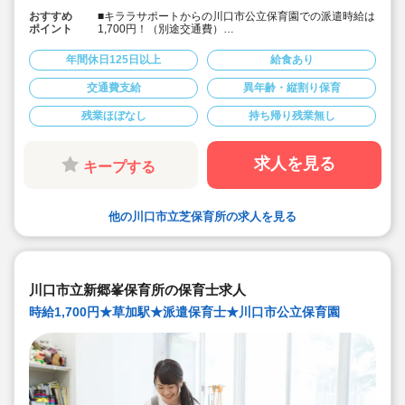
おすすめ
■キララサポートからの川口市公立保育園での派遣時給は
ポイント
1,700円！（別途交通費）
■JR京浜東北線 蕨駅 徒歩12分
■1日あたり6時間以上での勤務時間の相談も可能です！
年間休日125日以上
給食あり
■土日祝完全休み＆持ち帰りや残業もありません！
■正職員が大変！パートだけど業務負担が大きい！という
交通費支給
異年齢・縦割り保育
方におススメです！
残業ほぼなし
持ち帰り残業無し
求人を見る
キープする
他の川口市立芝保育所の求人を見る
川口市立新郷峯保育所の保育士求人
時給1,700円★草加駅★派遣保育士★川口市公立保育園