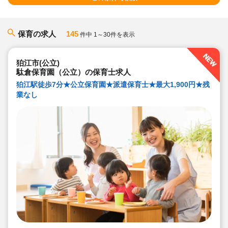
保育の求人
145
件中 1～30件を表示
狛江市(公立)
駄倉保育園（公立）の保育士求人
狛江駅徒歩7分★公立保育園★派遣保育士★最大1,900円★残
業なし