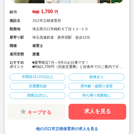
1,700
給与
時給
円
施設名
川口市立桜保育所
勤務地
埼玉県川口市桜町６丁目１１−１０
最寄り駅
埼玉高速鉄道 新井宿駅 徒歩12分
職種
保育士
雇用形態
派遣
おすすめ
■夏季限定7月～9月のお仕事です！
ポイント
■時給1,700円（別途交通費）と好条件でのご案内です。
■9時～16時の固定シフトなので、ワークライフバランス
がとりやすい！
年間休日125日以上
給食あり
■土日祝完全休み＆持ち帰りや残業もありません！
■子供たちと離れてしっかり休憩をしてもらいます。
交通費支給
異年齢・縦割り保育
残業ほぼなし
持ち帰り残業無し
求人を見る
キープする
他の川口市立桜保育所の求人を見る