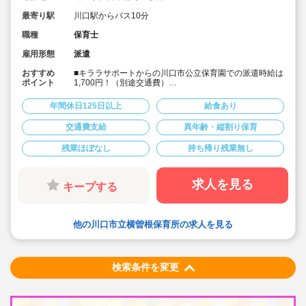
最寄り駅
川口駅からバス10分
職種
保育士
雇用形態
派遣
おすすめ
■キララサポートからの川口市公立保育園での派遣時給は
ポイント
1,700円！（別途交通費）
■JR川口駅からバス10分
■キララサポートからの派遣保育士が就業中です！
年間休日125日以上
給食あり
■1日あたり6時間以上での勤務時間の相談も可能です！
■土日祝完全休み＆持ち帰りや残業もありません！
交通費支給
異年齢・縦割り保育
■正職員が大変！パートだけど業務負担が大きい！という
方におススメです！
残業ほぼなし
持ち帰り残業無し
求人を見る
キープする
他の川口市立横曽根保育所の求人を見る
検索条件を変更