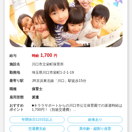
1,700
給与
時給
円
施設名
川口市立栄町保育所
勤務地
埼玉県川口市栄町1-2-1-19
最寄り駅
JR京浜東北線「川口」駅徒歩15分
職種
保育士
雇用形態
派遣
おすすめ
■キララサポートからの川口市公立保育園での派遣時給は
ポイント
1,700円！（別途交通費）
■JR川口駅徒歩15分の保育園！
■1日あたり6時間以上での勤務時間の相談も可能です！
年間休日125日以上
給食あり
■土日祝完全休み＆持ち帰りや残業もありません！
■正職員が大変！パートだけど業務負担が大きい！という
交通費支給
異年齢・縦割り保育
方におススメです！