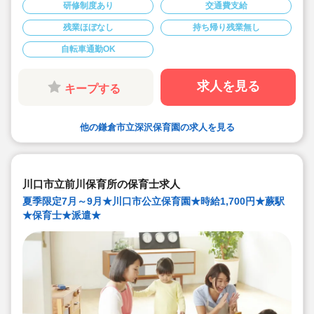
★公立保育園の経験をできる貴重な機会です。
研修制度あり
交通費支給
★時給2,200円・フルタイム、フルシフトの求人です。
残業ほぼなし
持ち帰り残業無し
自転車通勤OK
求人を見る
キープする
他の鎌倉市立深沢保育園の求人を見る
川口市立前川保育所の保育士求人
夏季限定7月～9月★川口市公立保育園★時給1,700円★蕨駅
★保育士★派遣★