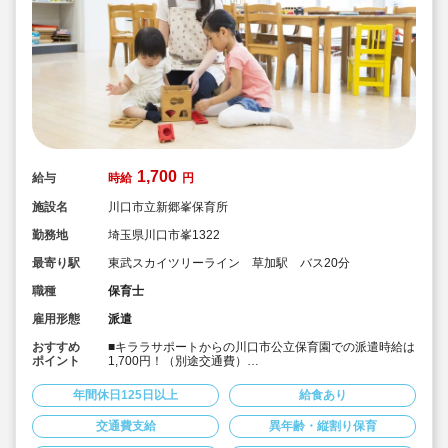
1,700
給与
時給
円
施設名
川口市立新郷峯保育所
勤務地
埼玉県川口市峯1322
最寄り駅
東武スカイツリーライン 草加駅 バス20分
職種
保育士
雇用形態
派遣
おすすめ
■キララサポートからの川口市公立保育園での派遣時給は
ポイント
1,700円！（別途交通費）
■東武スカイツリーライン 草加駅 バス20分
■1日あたり6時間以上での勤務時間の相談も可能です！
年間休日125日以上
給食あり
■土日祝完全休み＆持ち帰りや残業もありません！
■正職員が大変！パートだけど業務負担が大きい！という
交通費支給
異年齢・縦割り保育
方におススメです！