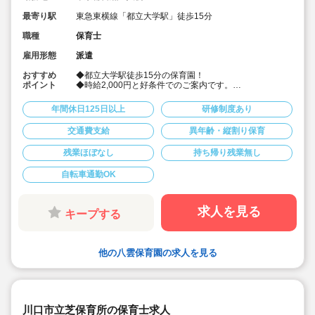
最寄り駅
東急東横線「都立大学駅」徒歩15分
職種
保育士
雇用形態
派遣
おすすめ
◆都立大学駅徒歩15分の保育園！
ポイント
◆時給2,000円と好条件でのご案内です。
◆土日祝日休みも可能です！
◆時間固定勤務OKです。
年間休日125日以上
研修制度あり
◆連絡帳・保育日誌など書類はタブレット端末などを利
用して楽々入力。
交通費支給
異年齢・縦割り保育
◆子供たちと離れてしっかり60分休憩をしてもらいま
す。
残業ほぼなし
持ち帰り残業無し
◆あなたが休みの際は、代替保育士が代わりに出勤する
こともできます。
◆複数担任での配置を予定しておりますが、カリキュラ
自転車通勤OK
ム作成等はございません。
◆保育士専任のコンサルタントはあなたの派遣就業を丁
寧にサポートいたします。
求人を見る
キープする
他の八雲保育園の求人を見る
川口市立芝保育所の保育士求人