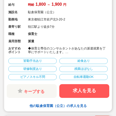
1,800
1,900
給与
時給
～
円
施設名
駄倉保育園（公立）
勤務地
東京都狛江市岩戸北3-20-2
最寄り駅
狛江駅より徒歩7分
職種
保育士
雇用形態
派遣
おすすめ
◆保育士専任のコンサルタントがあなたの派遣就業を丁
ポイント
寧にサポートいたします。
◆高時給設定の派遣求人です。
…担任業務最大時給1,900円
皆勤手当あり
給食あり
…担任補助業務最大時給1,800円
◆フルタイムフルシフト制のお仕事ですが、あなたの条
研修制度あり
残業ほぼなし
件次第では時間固定制や、時短勤務も相談できる求人で
す。
ピアノスキル不問
自転車通勤OK
◆しっかり稼ぎたい貴方から、空いた時間を有効活用し
たいという貴方まで対応できる求人です。
◆公立保育園のゆとりある人員配置の中で派遣就業して
みませんか。
求人を見る
キープする
他の駄倉保育園（公立）の求人を見る