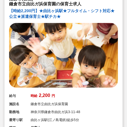
鎌倉市立由比ガ浜保育園の保育士求人
【時給2,200円】★由比ヶ浜駅★フルタイム・シフト対応★
公立★派遣保育士★駅チカ★
2,200
給与
時給
円
施設名
鎌倉市立由比ガ浜保育園
勤務地
神奈川県鎌倉市由比ガ浜3-11-48
最寄り駅
由比ヶ浜駅(江ノ島電鉄)徒歩5分