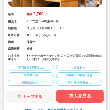
1,700
給与
時給
円
施設名
川口市立 仲町東保育所
勤務地
埼玉県川口市仲町１５ー１５
最寄り駅
西川口駅から徒歩13分
職種
保育士
雇用形態
派遣
おすすめ
■キララサポートからの川口市公立保育園での派遣時給は
ポイント
1,700円！（別途交通費）
■JR西川口駅から徒歩13分！
■1日あたり6時間以上での勤務時間の相談も可能です！
年間休日125日以上
給食あり
■土日祝完全休み＆持ち帰りや残業もありません！
■正職員が大変！パートだけど業務負担が大きい！という
交通費支給
異年齢・縦割り保育
方におススメです！
残業ほぼなし
持ち帰り残業無し
求人を見る
キープする