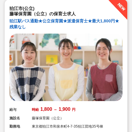
狛江市(公立)
藤塚保育園（公立）の保育士求人
狛江駅バス通勤★公立保育園★派遣保育士★最大1,800円★
残業なし
1,800
1,900
給与
時給
～
円
施設名
藤塚保育園（公立）
勤務地
東京都狛江市和泉本町4-7-35狛江団地35号棟