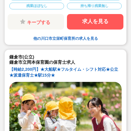
残業ほぼなし
持ち帰り残業無し
求人を見る
キープする
他の川口市立栄町保育所の求人を見る
鎌倉市(公立)
鎌倉市立岡本保育園の保育士求人
【時給2,200円】★大船駅★フルタイム・シフト対応★公立
★派遣保育士★駅15分★