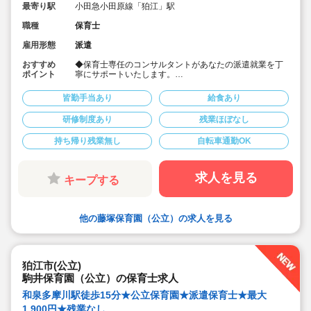
最寄り駅
小田急小田原線「狛江」駅
職種
保育士
雇用形態
派遣
おすすめ
◆保育士専任のコンサルタントがあなたの派遣就業を丁
ポイント
寧にサポートいたします。
◆高時給設定の派遣求人です。
…担任業務最大時給1,900円
皆勤手当あり
給食あり
…担任補助業務最大時給1,800円
◆フルタイムフルシフト制のお仕事ですが、あなたの条
研修制度あり
残業ほぼなし
件次第では時間固定制や、時短勤務も相談できる求人で
す。
持ち帰り残業無し
自転車通勤OK
◆しっかり稼ぎたい貴方から、空いた時間を有効活用し
たいという貴方まで対応できる求人です。
◆公立保育園のゆとりある人員配置の中で派遣就業して
みませんか。
求人を見る
キープする
他の藤塚保育園（公立）の求人を見る
狛江市(公立)
駒井保育園（公立）の保育士求人
和泉多摩川駅徒歩15分★公立保育園★派遣保育士★最大
1,900円★残業なし