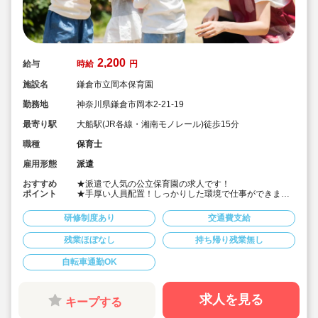
2,200
給与
時給
円
施設名
鎌倉市立岡本保育園
勤務地
神奈川県鎌倉市岡本2-21-19
最寄り駅
大船駅(JR各線・湘南モノレール)徒歩15分
職種
保育士
雇用形態
派遣
おすすめ
★派遣で人気の公立保育園の求人です！
ポイント
★手厚い人員配置！しっかりした環境で仕事ができま
す！
★公立保育園の経験をできる貴重な機会です。
研修制度あり
交通費支給
★時給2,200円・フルタイム、フルシフトの求人です。
残業ほぼなし
持ち帰り残業無し
自転車通勤OK
求人を見る
キープする