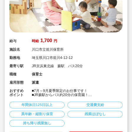
1,700
給与
時給
円
施設名
川口市立前川保育所
勤務地
埼玉県川口市前川4-12-12
最寄り駅
JR京浜東北線 蕨駅 バス20分
職種
保育士
雇用形態
派遣
おすすめ
■7月～9月夏季限定のお仕事です！
ポイント
■JR蕨駅からバス約20分の保育園！
■自転車通勤可能です！
■時給1,700円と好条件でのご案内です。
年間休日125日以上
交通費支給
■9時～16時なので、ワークライフバランスがとりやすい
お仕事です！
異年齢・縦割り保育
残業ほぼなし
■土日祝完全休み＆持ち帰りや残業もありません！
■子供たちと離れてしっかり休憩をしてもらいます。
持ち帰り残業無し
★ライフワークバランスを重視される方、必見★