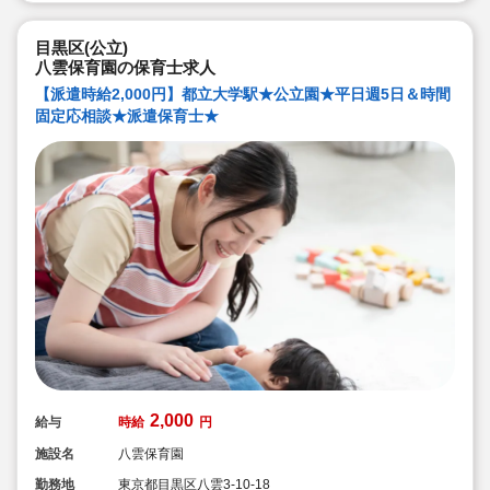
目黒区(公立)
八雲保育園の保育士求人
【派遣時給2,000円】都立大学駅★公立園★平日週5日＆時間
固定応相談★派遣保育士★
2,000
給与
時給
円
施設名
八雲保育園
勤務地
東京都目黒区八雲3-10-18