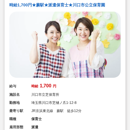
時給1,700円★蕨駅★派遣保育士★川口市公立保育園
1,700
給与
時給
円
施設名
川口市立芝保育所
勤務地
埼玉県川口市芝樋ノ爪1-12-8
最寄り駅
JR京浜東北線 蕨駅 徒歩12分
職種
保育士
雇用形態
派遣