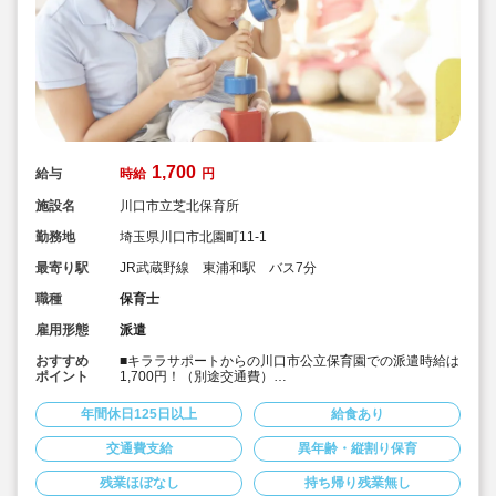
1,700
給与
時給
円
施設名
川口市立芝北保育所
勤務地
埼玉県川口市北園町11-1
最寄り駅
JR武蔵野線 東浦和駅 バス7分
職種
保育士
雇用形態
派遣
おすすめ
■キララサポートからの川口市公立保育園での派遣時給は
ポイント
1,700円！（別途交通費）
■JR武蔵野線 東浦和駅 バス7分です。
■1日あたり6時間以上での勤務時間の相談も可能です！
年間休日125日以上
給食あり
■土日祝完全休み＆持ち帰りや残業もありません！
■正職員が大変！パートだけど業務負担が大きい！という
交通費支給
異年齢・縦割り保育
方におススメです！
残業ほぼなし
持ち帰り残業無し