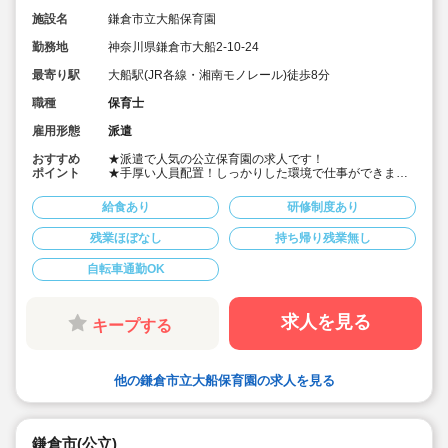
施設名
鎌倉市立大船保育園
勤務地
神奈川県鎌倉市大船2-10-24
最寄り駅
大船駅(JR各線・湘南モノレール)徒歩8分
職種
保育士
雇用形態
派遣
おすすめ
★派遣で人気の公立保育園の求人です！
ポイント
★手厚い人員配置！しっかりした環境で仕事ができま
す！
★公立保育園の経験をできる貴重な機会です。
給食あり
研修制度あり
★時給2,200円・フルタイム、フルシフトの求人です。
残業ほぼなし
持ち帰り残業無し
自転車通勤OK
求人を見る
キープする
他の鎌倉市立大船保育園の求人を見る
鎌倉市(公立)