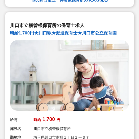
他の川口市立 仲町東保育所の求人を見る
川口市立横曽根保育所の保育士求人
時給1,700円★川口駅★派遣保育士★川口市公立保育園
1,700
給与
時給
円
施設名
川口市立横曽根保育所
勤務地
埼玉県川口市南町１丁目２ー３７