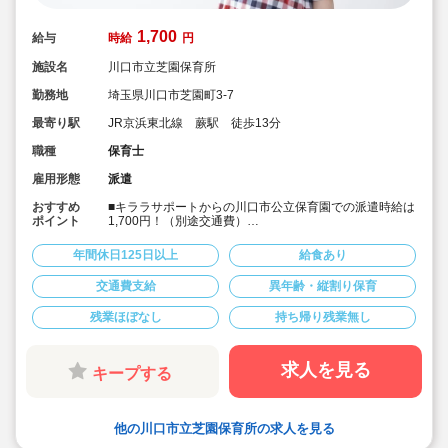
1,700
給与
時給
円
施設名
川口市立芝園保育所
勤務地
埼玉県川口市芝園町3-7
最寄り駅
JR京浜東北線 蕨駅 徒歩13分
職種
保育士
雇用形態
派遣
おすすめ
■キララサポートからの川口市公立保育園での派遣時給は
ポイント
1,700円！（別途交通費）
■JR京浜東北線蕨駅から徒歩13分です。
■1日あたり6時間以上での勤務時間の相談も可能です！
年間休日125日以上
給食あり
■土日祝完全休み＆持ち帰りや残業もありません！
■正職員が大変！パートだけど業務負担が大きい！という
交通費支給
異年齢・縦割り保育
方におススメです！
残業ほぼなし
持ち帰り残業無し
求人を見る
キープする
他の川口市立芝園保育所の求人を見る