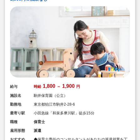
1,800
1,900
給与
時給
～
円
施設名
駒井保育園（公立）
勤務地
東京都狛江市駒井2-28-6
最寄り駅
小田急線「和泉多摩川駅」徒歩15分
職種
保育士
雇用形態
派遣
おすすめ
◆保育士専任のコンサルタントがあなたの派遣就業を丁