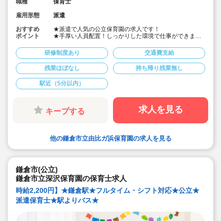
職種
保育士
雇用形態
派遣
おすすめ
★派遣で人気の公立保育園の求人です！
ポイント
★手厚い人員配置！しっかりした環境で仕事ができま
す！
★公立保育園の経験をできる貴重な機会です。
研修制度あり
交通費支給
★時給2,200円・フルタイム、フルシフトの求人です。
残業ほぼなし
持ち帰り残業無し
駅近（5分以内）
求人を見る
キープする
他の鎌倉市立由比ガ浜保育園の求人を見る
鎌倉市(公立)
鎌倉市立深沢保育園の保育士求人
時給2,200円】★鎌倉駅★フルタイム・シフト対応★公立★
派遣保育士★駅よりバス★