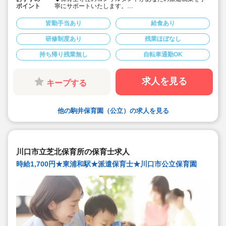
ポイント
寧にサポートいたします。
◆高時給設定の派遣求人です。
…担任業務最大時給1,900円
皆勤手当あり
給食あり
…担任補助業務最大時給1,800円
◆フルタイムフルシフト制のお仕事ですが、あなたの条
研修制度あり
残業ほぼなし
件次第では時間固定制や、時短勤務も相談できる求人で
す。
持ち帰り残業無し
自転車通勤OK
◆しっかり稼ぎたい貴方から、空いた時間を有効活用し
たいという貴方まで対応できる求人です。
◆公立保育園のゆとりある人員配置の中で派遣就業して
みませんか。
求人を見る
キープする
他の駒井保育園（公立）の求人を見る
川口市立芝北保育所の保育士求人
時給1,700円★東浦和駅★派遣保育士★川口市公立保育園