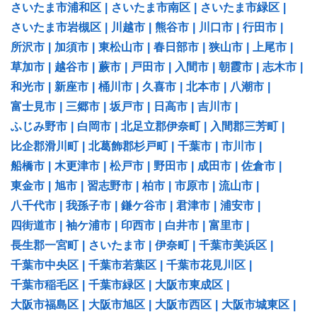
さいたま市浦和区
|
さいたま市南区
|
さいたま市緑区
|
さいたま市岩槻区
|
川越市
|
熊谷市
|
川口市
|
行田市
|
所沢市
|
加須市
|
東松山市
|
春日部市
|
狭山市
|
上尾市
|
草加市
|
越谷市
|
蕨市
|
戸田市
|
入間市
|
朝霞市
|
志木市
|
和光市
|
新座市
|
桶川市
|
久喜市
|
北本市
|
八潮市
|
富士見市
|
三郷市
|
坂戸市
|
日高市
|
吉川市
|
ふじみ野市
|
白岡市
|
北足立郡伊奈町
|
入間郡三芳町
|
比企郡滑川町
|
北葛飾郡杉戸町
|
千葉市
|
市川市
|
船橋市
|
木更津市
|
松戸市
|
野田市
|
成田市
|
佐倉市
|
東金市
|
旭市
|
習志野市
|
柏市
|
市原市
|
流山市
|
八千代市
|
我孫子市
|
鎌ケ谷市
|
君津市
|
浦安市
|
四街道市
|
袖ケ浦市
|
印西市
|
白井市
|
富里市
|
長生郡一宮町
|
さいたま市
|
伊奈町
|
千葉市美浜区
|
千葉市中央区
|
千葉市若葉区
|
千葉市花見川区
|
千葉市稲毛区
|
千葉市緑区
|
大阪市東成区
|
大阪市福島区
|
大阪市旭区
|
大阪市西区
|
大阪市城東区
|