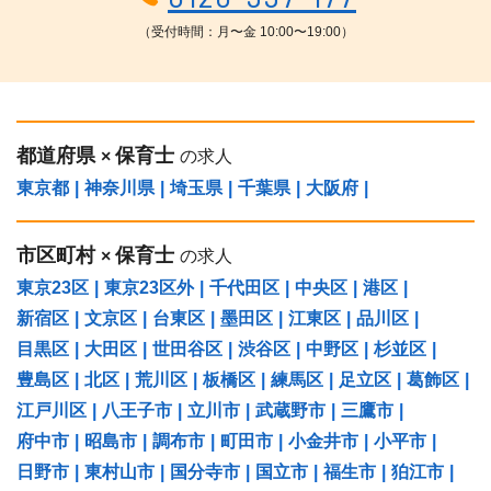
（受付時間：月〜金 10:00〜19:00）
都道府県
保育士
×
の求人
東京都
|
神奈川県
|
埼玉県
|
千葉県
|
大阪府
|
市区町村
保育士
×
の求人
東京23区
|
東京23区外
|
千代田区
|
中央区
|
港区
|
新宿区
|
文京区
|
台東区
|
墨田区
|
江東区
|
品川区
|
目黒区
|
大田区
|
世田谷区
|
渋谷区
|
中野区
|
杉並区
|
豊島区
|
北区
|
荒川区
|
板橋区
|
練馬区
|
足立区
|
葛飾区
|
江戸川区
|
八王子市
|
立川市
|
武蔵野市
|
三鷹市
|
府中市
|
昭島市
|
調布市
|
町田市
|
小金井市
|
小平市
|
日野市
|
東村山市
|
国分寺市
|
国立市
|
福生市
|
狛江市
|