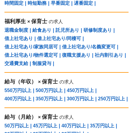
時間固定
|
時短勤務
|
早番固定
|
遅番固定
|
福利厚生
保育士
×
の求人
退職金制度
|
給食あり
|
託児所あり
|
研修制度あり
|
借上社宅あり
|
借上社宅あり/同棲可
|
借上社宅あり/家族同居可
|
借上社宅あり/名義変更可
|
借上社宅あり/物件選定可
|
復職支援あり
|
社内割引あり
|
交通費支給
|
制服貸与
|
給与（年収）
保育士
×
の求人
550万円以上
|
500万円以上
|
450万円以上
|
400万円以上
|
350万円以上
|
300万円以上
|
250万円以上
|
給与（⽉給）
保育士
×
の求人
50万円以上
|
45万円以上
|
40万円以上
|
35万円以上
|