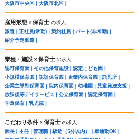
大阪市中央区
|
大阪市北区
|
雇用形態
保育士
×
の求人
派遣
|
正社員(常勤)
|
契約社員
|
パート(非常勤)
|
紹介予定派遣
|
業種・施設
保育士
×
の求人
認可保育園
|
その他保育施設
|
認定こども園
|
小規模保育園
|
認証保育園
|
企業内保育園
|
託児所
|
企業主導型保育園
|
院内保育園
|
幼稚園
|
児童発達支援
|
放課後等デイサービス
|
公立保育園
|
認定保育園
|
学童保育
|
乳児院
|
こだわり条件
保育士
×
の求人
園長
|
主任
|
管理職
|
駅近（5分以内）
|
車通勤OK
|