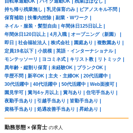
自転車通勤OK
|
バイク通勤OK
|
残業ほぼなし
|
持ち帰り残業無し
|
乳児保育のみ
|
ピアノスキル不問
|
保育補助
|
扶養内控除
|
副業・Wワーク
|
ネイル・服装・髪型自由
|
年間休日125日以上
|
年間休日120日以上
|
4月入職
|
オープニング（新園）
|
即日
|
社会福祉法人
|
株式会社
|
園庭あり
|
複数園あり
|
定員19名以下
|
小規模
|
英語・インターナショナル
|
モンテッソーリ
|
ヨコミネ式
|
キリスト教
|
リトミック
|
異年齢・縦割り保育
|
未経験OK
|
ブランクOK
|
学歴不問
|
新卒OK
|
主夫・主婦OK
|
20代活躍中
|
30代活躍中
|
40代活躍中
|
50代活躍中
|
Web面接可
|
園見学可
|
賞与4ヶ月以上
|
賞与あり
|
住宅手当あり
|
夜勤手当あり
|
引越手当あり
|
皆勤手当あり
|
資格手当あり
|
処遇改善手当あり
|
昇給あり
|
勤務形態
保育士
×
の求人