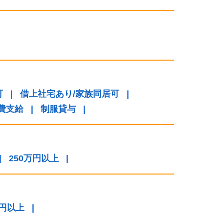
可
|
借上社宅あり/家族同居可
|
費支給
|
制服貸与
|
|
250万円以上
|
万円以上
|