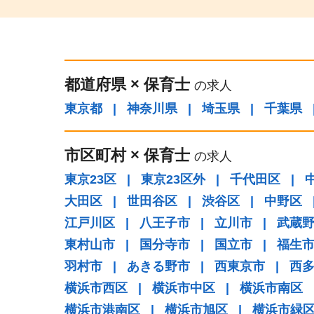
都道府県
×
保育士
の求人
東京都
|
神奈川県
|
埼玉県
|
千葉県
市区町村
×
保育士
の求人
東京23区
|
東京23区外
|
千代田区
|
大田区
|
世田谷区
|
渋谷区
|
中野区
江戸川区
|
八王子市
|
立川市
|
武蔵
東村山市
|
国分寺市
|
国立市
|
福生
羽村市
|
あきる野市
|
西東京市
|
西
横浜市西区
|
横浜市中区
|
横浜市南区
横浜市港南区
|
横浜市旭区
|
横浜市緑