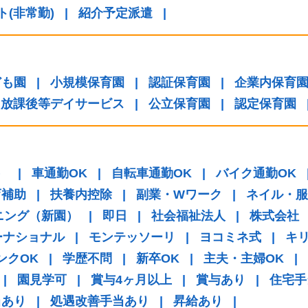
ト(非常勤)
|
紹介予定派遣
|
ども園
|
小規模保育園
|
認証保育園
|
企業内保育
放課後等デイサービス
|
公立保育園
|
認定保育園
）
|
車通勤OK
|
自転車通勤OK
|
バイク通勤OK
育補助
|
扶養内控除
|
副業・Wワーク
|
ネイル・服
ニング（新園）
|
即日
|
社会福祉法人
|
株式会社
ーナショナル
|
モンテッソーリ
|
ヨコミネ式
|
キ
ンクOK
|
学歴不問
|
新卒OK
|
主夫・主婦OK
|
|
園見学可
|
賞与4ヶ月以上
|
賞与あり
|
住宅手
当あり
|
処遇改善手当あり
|
昇給あり
|