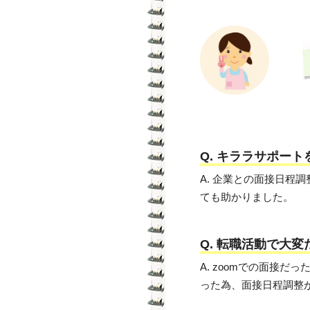
Q. キララサポー
A. 企業との面接日
ても助かりました。
Q. 転職活動で大
A. zoomでの面接
った為、面接日程調整