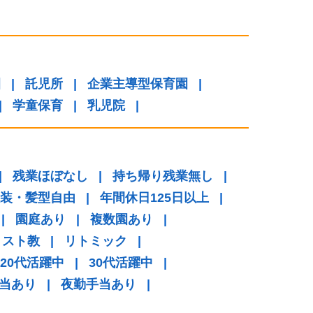
園
|
託児所
|
企業主導型保育園
|
|
学童保育
|
乳児院
|
|
残業ほぼなし
|
持ち帰り残業無し
|
装・髪型自由
|
年間休日125日以上
|
|
園庭あり
|
複数園あり
|
リスト教
|
リトミック
|
20代活躍中
|
30代活躍中
|
当あり
|
夜勤手当あり
|