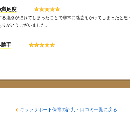
の満足度
★
★
★
★
★
する連絡が遅れてしまったことで非常に迷惑をかけてしまったと思
ありがとうございました。
い勝手
★
★
★
★
★
キララサポート保育の評判・口コミ一覧に戻る