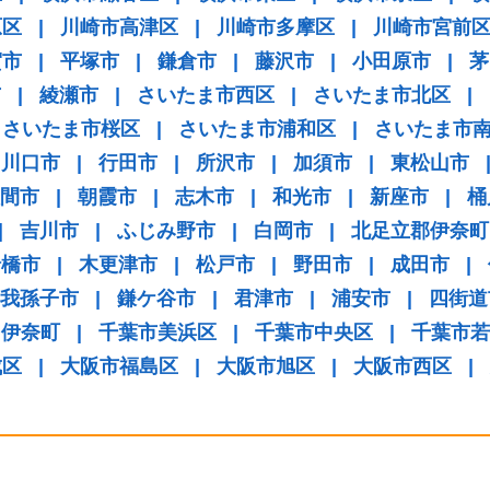
原区
|
川崎市高津区
|
川崎市多摩区
|
川崎市宮前
賀市
|
平塚市
|
鎌倉市
|
藤沢市
|
小田原市
|
茅
市
|
綾瀬市
|
さいたま市西区
|
さいたま市北区
|
さいたま市桜区
|
さいたま市浦和区
|
さいたま市
川口市
|
行田市
|
所沢市
|
加須市
|
東松山市
間市
|
朝霞市
|
志木市
|
和光市
|
新座市
|
桶
|
吉川市
|
ふじみ野市
|
白岡市
|
北足立郡伊奈町
船橋市
|
木更津市
|
松戸市
|
野田市
|
成田市
|
我孫子市
|
鎌ケ谷市
|
君津市
|
浦安市
|
四街道
伊奈町
|
千葉市美浜区
|
千葉市中央区
|
千葉市若
成区
|
大阪市福島区
|
大阪市旭区
|
大阪市西区
|