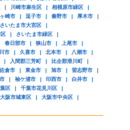
区
|
川崎市麻生区
|
相模原市緑区
|
ヶ崎市
|
逗子市
|
秦野市
|
厚木市
|
さいたま市大宮区
|
南区
|
さいたま市緑区
|
|
春日部市
|
狭山市
|
上尾市
|
川市
|
久喜市
|
北本市
|
八潮市
|
|
入間郡三芳町
|
比企郡滑川町
|
佐倉市
|
東金市
|
旭市
|
習志野市
|
市
|
袖ケ浦市
|
印西市
|
白井市
|
葉区
|
千葉市花見川区
|
大阪市城東区
|
大阪市中央区
|