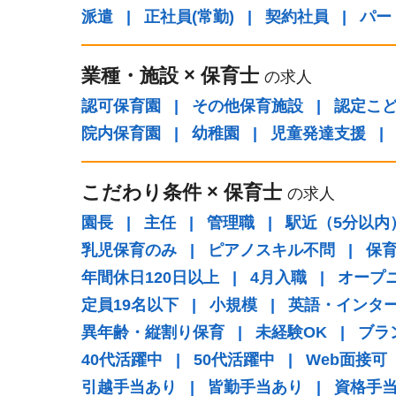
派遣
|
正社員(常勤)
|
契約社員
|
パー
業種・施設
×
保育士
の求人
認可保育園
|
その他保育施設
|
認定こ
院内保育園
|
幼稚園
|
児童発達支援
|
こだわり条件
×
保育士
の求人
園長
|
主任
|
管理職
|
駅近（5分以内
乳児保育のみ
|
ピアノスキル不問
|
保
年間休日120日以上
|
4月入職
|
オープ
定員19名以下
|
小規模
|
英語・インタ
異年齢・縦割り保育
|
未経験OK
|
ブラ
40代活躍中
|
50代活躍中
|
Web面接可
引越手当あり
|
皆勤手当あり
|
資格手