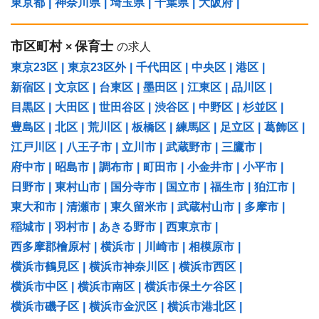
東京都
|
神奈川県
|
埼玉県
|
千葉県
|
大阪府
|
市区町村
保育士
×
の求人
東京23区
|
東京23区外
|
千代田区
|
中央区
|
港区
|
新宿区
|
文京区
|
台東区
|
墨田区
|
江東区
|
品川区
|
目黒区
|
大田区
|
世田谷区
|
渋谷区
|
中野区
|
杉並区
|
豊島区
|
北区
|
荒川区
|
板橋区
|
練馬区
|
足立区
|
葛飾区
|
江戸川区
|
八王子市
|
立川市
|
武蔵野市
|
三鷹市
|
府中市
|
昭島市
|
調布市
|
町田市
|
小金井市
|
小平市
|
日野市
|
東村山市
|
国分寺市
|
国立市
|
福生市
|
狛江市
|
東大和市
|
清瀬市
|
東久留米市
|
武蔵村山市
|
多摩市
|
稲城市
|
羽村市
|
あきる野市
|
西東京市
|
西多摩郡檜原村
|
横浜市
|
川崎市
|
相模原市
|
横浜市鶴見区
|
横浜市神奈川区
|
横浜市西区
|
横浜市中区
|
横浜市南区
|
横浜市保土ケ谷区
|
横浜市磯子区
|
横浜市金沢区
|
横浜市港北区
|