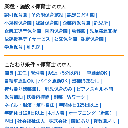
業種・施設
保育士
×
の求人
認可保育園
|
その他保育施設
|
認定こども園
|
小規模保育園
|
認証保育園
|
企業内保育園
|
託児所
|
企業主導型保育園
|
院内保育園
|
幼稚園
|
児童発達支援
|
放課後等デイサービス
|
公立保育園
|
認定保育園
|
学童保育
|
乳児院
|
こだわり条件
保育士
×
の求人
園長
|
主任
|
管理職
|
駅近（5分以内）
|
車通勤OK
|
自転車通勤OK
|
バイク通勤OK
|
残業ほぼなし
|
持ち帰り残業無し
|
乳児保育のみ
|
ピアノスキル不問
|
保育補助
|
扶養内控除
|
副業・Wワーク
|
ネイル・服装・髪型自由
|
年間休日125日以上
|
年間休日120日以上
|
4月入職
|
オープニング（新園）
|
即日
|
社会福祉法人
|
株式会社
|
園庭あり
|
複数園あり
|