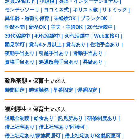
定員19名以下
|
小規模
|
英語・インターナショナル
|
モンテッソーリ
|
ヨコミネ式
|
キリスト教
|
リトミック
|
異年齢・縦割り保育
|
未経験OK
|
ブランクOK
|
学歴不問
|
新卒OK
|
主夫・主婦OK
|
20代活躍中
|
30代活躍中
|
40代活躍中
|
50代活躍中
|
Web面接可
|
園見学可
|
賞与4ヶ月以上
|
賞与あり
|
住宅手当あり
|
夜勤手当あり
|
引越手当あり
|
皆勤手当あり
|
資格手当あり
|
処遇改善手当あり
|
昇給あり
|
勤務形態
保育士
×
の求人
時間固定
|
時短勤務
|
早番固定
|
遅番固定
|
福利厚生
保育士
×
の求人
退職金制度
|
給食あり
|
託児所あり
|
研修制度あり
|
借上社宅あり
|
借上社宅あり/同棲可
|
借上社宅あり/家族同居可
|
借上社宅あり/名義変更可
|