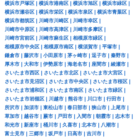
横浜市戸塚区
|
横浜市港南区
|
横浜市旭区
|
横浜市緑区
|
横浜市瀬谷区
|
横浜市栄区
|
横浜市泉区
|
横浜市青葉区
|
横浜市都筑区
|
川崎市川崎区
|
川崎市幸区
|
川崎市中原区
|
川崎市高津区
|
川崎市多摩区
|
川崎市宮前区
|
川崎市麻生区
|
相模原市緑区
|
相模原市中央区
|
相模原市南区
|
横須賀市
|
平塚市
|
鎌倉市
|
藤沢市
|
小田原市
|
茅ヶ崎市
|
逗子市
|
秦野市
|
厚木市
|
大和市
|
伊勢原市
|
海老名市
|
座間市
|
綾瀬市
|
さいたま市西区
|
さいたま市北区
|
さいたま市大宮区
|
さいたま市見沼区
|
さいたま市中央区
|
さいたま市桜区
|
さいたま市浦和区
|
さいたま市南区
|
さいたま市緑区
|
さいたま市岩槻区
|
川越市
|
熊谷市
|
川口市
|
行田市
|
所沢市
|
加須市
|
東松山市
|
春日部市
|
狭山市
|
上尾市
|
草加市
|
越谷市
|
蕨市
|
戸田市
|
入間市
|
朝霞市
|
志木市
|
和光市
|
新座市
|
桶川市
|
久喜市
|
北本市
|
八潮市
|
富士見市
|
三郷市
|
坂戸市
|
日高市
|
吉川市
|