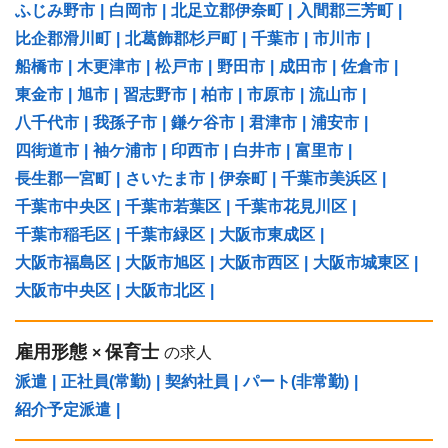
ふじみ野市
|
白岡市
|
北足立郡伊奈町
|
入間郡三芳町
|
比企郡滑川町
|
北葛飾郡杉戸町
|
千葉市
|
市川市
|
船橋市
|
木更津市
|
松戸市
|
野田市
|
成田市
|
佐倉市
|
東金市
|
旭市
|
習志野市
|
柏市
|
市原市
|
流山市
|
八千代市
|
我孫子市
|
鎌ケ谷市
|
君津市
|
浦安市
|
四街道市
|
袖ケ浦市
|
印西市
|
白井市
|
富里市
|
長生郡一宮町
|
さいたま市
|
伊奈町
|
千葉市美浜区
|
千葉市中央区
|
千葉市若葉区
|
千葉市花見川区
|
千葉市稲毛区
|
千葉市緑区
|
大阪市東成区
|
大阪市福島区
|
大阪市旭区
|
大阪市西区
|
大阪市城東区
|
大阪市中央区
|
大阪市北区
|
雇用形態
保育士
×
の求人
派遣
|
正社員(常勤)
|
契約社員
|
パート(非常勤)
|
紹介予定派遣
|