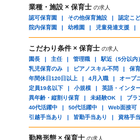
業種・施設
×
保育士
の求人
認可保育園
|
その他保育施設
|
認定こ
院内保育園
|
幼稚園
|
児童発達支援
|
こだわり条件
×
保育士
の求人
園長
|
主任
|
管理職
|
駅近（5分以内
乳児保育のみ
|
ピアノスキル不問
|
保
年間休日120日以上
|
4月入職
|
オープ
定員19名以下
|
小規模
|
英語・インタ
異年齢・縦割り保育
|
未経験OK
|
ブラ
40代活躍中
|
50代活躍中
|
Web面接可
引越手当あり
|
皆勤手当あり
|
資格手
勤務形態
×
保育士
の求人