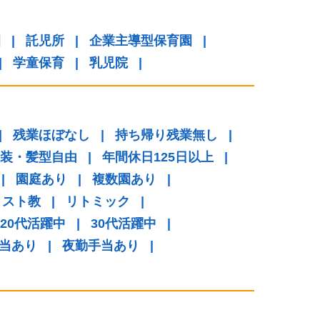
園
|
託児所
|
企業主導型保育園
|
|
学童保育
|
乳児院
|
|
残業ほぼなし
|
持ち帰り残業無し
|
装・髪型自由
|
年間休日125日以上
|
|
園庭あり
|
複数園あり
|
リスト教
|
リトミック
|
20代活躍中
|
30代活躍中
|
当あり
|
夜勤手当あり
|