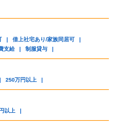
可
|
借上社宅あり/家族同居可
|
費支給
|
制服貸与
|
|
250万円以上
|
万円以上
|