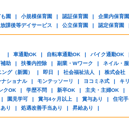
ども園
|
小規模保育園
|
認証保育園
|
企業内保育
放課後等デイサービス
|
公立保育園
|
認定保育園
）
|
車通勤OK
|
自転車通勤OK
|
バイク通勤OK
育補助
|
扶養内控除
|
副業・Wワーク
|
ネイル・服
ニング（新園）
|
即日
|
社会福祉法人
|
株式会社
ーナショナル
|
モンテッソーリ
|
ヨコミネ式
|
キ
ンクOK
|
学歴不問
|
新卒OK
|
主夫・主婦OK
|
|
園見学可
|
賞与4ヶ月以上
|
賞与あり
|
住宅手
当あり
|
処遇改善手当あり
|
昇給あり
|