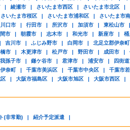
市
|
綾瀬市
|
さいたま市西区
|
さいたま市北区
|
さいたま市桜区
|
さいたま市浦和区
|
さいたま市
川口市
|
行田市
|
所沢市
|
加須市
|
東松山市
間市
|
朝霞市
|
志木市
|
和光市
|
新座市
|
桶
|
吉川市
|
ふじみ野市
|
白岡市
|
北足立郡伊奈町
船橋市
|
木更津市
|
松戸市
|
野田市
|
成田市
|
我孫子市
|
鎌ケ谷市
|
君津市
|
浦安市
|
四街道
伊奈町
|
千葉市美浜区
|
千葉市中央区
|
千葉市若
成区
|
大阪市福島区
|
大阪市旭区
|
大阪市西区
|
ト(非常勤)
|
紹介予定派遣
|