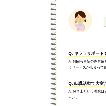
Q. キララサポー
A. 何園も希望の保
うサービスが広まって
Q. 転職活動で大
A. 保育士という職業
った。