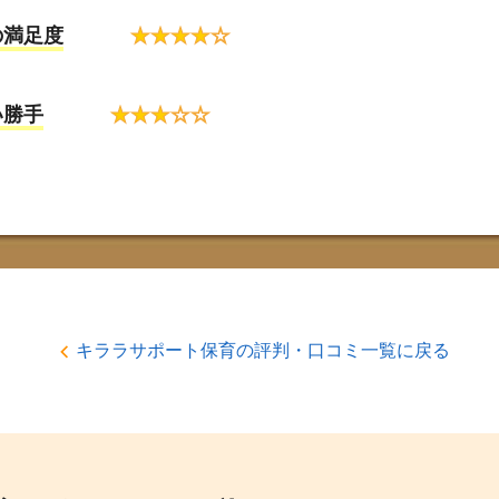
の満足度
★
★
★
★
☆
い勝手
★
★
★
☆
☆
キララサポート保育の評判・口コミ一覧に戻る