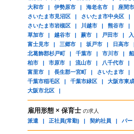
大和市
|
伊勢原市
|
海老名市
|
座間
さいたま市見沼区
|
さいたま市中央区
|
さいたま市岩槻区
|
川越市
|
熊谷市
|
草加市
|
越谷市
|
蕨市
|
戸田市
|
入
富士見市
|
三郷市
|
坂戸市
|
日高市
北葛飾郡杉戸町
|
千葉市
|
市川市
|
柏市
|
市原市
|
流山市
|
八千代市
|
富里市
|
長生郡一宮町
|
さいたま市
|
千葉市稲毛区
|
千葉市緑区
|
大阪市東
大阪市北区
|
雇用形態
×
保育士
の求人
派遣
|
正社員(常勤)
|
契約社員
|
パー