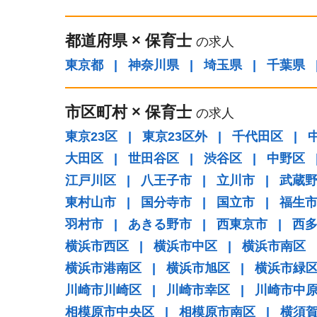
都道府県
×
保育士
の求人
東京都
|
神奈川県
|
埼玉県
|
千葉県
市区町村
×
保育士
の求人
東京23区
|
東京23区外
|
千代田区
|
大田区
|
世田谷区
|
渋谷区
|
中野区
江戸川区
|
八王子市
|
立川市
|
武蔵
東村山市
|
国分寺市
|
国立市
|
福生
羽村市
|
あきる野市
|
西東京市
|
西
横浜市西区
|
横浜市中区
|
横浜市南区
横浜市港南区
|
横浜市旭区
|
横浜市緑
川崎市川崎区
|
川崎市幸区
|
川崎市中
相模原市中央区
|
相模原市南区
|
横須