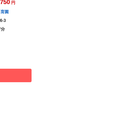
,750
円
保育園
-3
7分