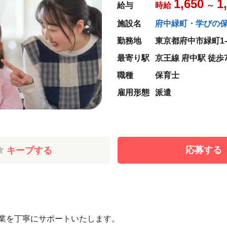
1,650
1
給与
時給
～
施設名
府中緑町・学びの
勤務地
東京都府中市緑町1-6
最寄り駅
京王線 府中駅 徒歩
職種
保育士
雇用形態
派遣
応募する
キープする
業を丁寧にサポートいたします。