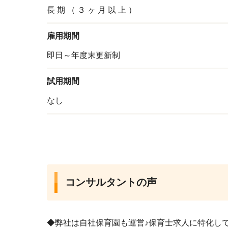
長
期
（
３
ヶ
月
以
上
）
雇用期間
即日～年度末更新制
試用期間
なし
コンサルタントの声
◆弊社は自社保育園も運営♪保育士求人に特化し