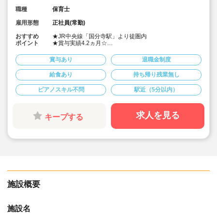
職種
保育士
雇用形態
正社員(常勤)
おすすめ
★JR中央線「国分寺駅」より徒圏内
ポイント
★賞与実績4.2ヵ月☆
★職務改善手当、資格手当、退職金制度など各種手当あ
り☆
賞与あり
退職金制度
★自転車通勤手当3,000円/月（片道2キロまでの方）
★「生きていく力」となりうる経験をひとつひとつ丁寧
給食あり
持ち帰り残業無し
に積み上げていくことを大切にしています！
子供の育ちを一緒に応援していきましょう！
ピアノスキル不問
駅近（5分以内）
★伸び伸びと保育が出来る環境です
★宿舎借り上げ制度利用可能です
求人を見る
キープする
施設概要
施設名