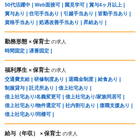
50代活躍中
|
Web面接可
|
園見学可
|
賞与4ヶ月以上
|
賞与あり
|
住宅手当あり
|
引越手当あり
|
皆勤手当あり
|
資格手当あり
|
処遇改善手当あり
|
昇給あり
|
勤務形態
保育士
×
の求人
時間固定
|
遅番固定
|
福利厚生
保育士
×
の求人
交通費支給
|
研修制度あり
|
退職金制度
|
給食あり
|
制服貸与
|
託児所あり
|
借上社宅あり
|
借上社宅あり/名義変更可
|
借上社宅あり/家族同居可
|
借上社宅あり/物件選定可
|
社内割引あり
|
復職支援あり
|
借上社宅あり/同棲可
|
給与（年収）
保育士
×
の求人