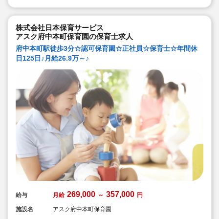
株式会社日本保育サービス
アスク府中本町保育園の保育士求人
府中本町駅徒歩3分☆認可保育園☆正社員☆保育士☆年間休
日125日♪月給26.9万～♪
269,000
357,000
給与
月給
～
円
施設名
アスク府中本町保育園