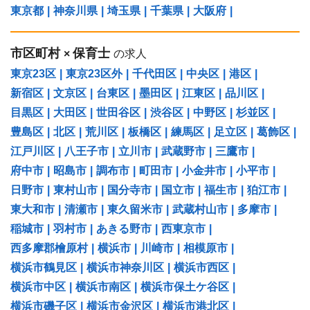
東京都
|
神奈川県
|
埼玉県
|
千葉県
|
大阪府
|
市区町村
保育士
×
の求人
東京23区
|
東京23区外
|
千代田区
|
中央区
|
港区
|
新宿区
|
文京区
|
台東区
|
墨田区
|
江東区
|
品川区
|
目黒区
|
大田区
|
世田谷区
|
渋谷区
|
中野区
|
杉並区
|
豊島区
|
北区
|
荒川区
|
板橋区
|
練馬区
|
足立区
|
葛飾区
|
江戸川区
|
八王子市
|
立川市
|
武蔵野市
|
三鷹市
|
府中市
|
昭島市
|
調布市
|
町田市
|
小金井市
|
小平市
|
日野市
|
東村山市
|
国分寺市
|
国立市
|
福生市
|
狛江市
|
東大和市
|
清瀬市
|
東久留米市
|
武蔵村山市
|
多摩市
|
稲城市
|
羽村市
|
あきる野市
|
西東京市
|
西多摩郡檜原村
|
横浜市
|
川崎市
|
相模原市
|
横浜市鶴見区
|
横浜市神奈川区
|
横浜市西区
|
横浜市中区
|
横浜市南区
|
横浜市保土ケ谷区
|
横浜市磯子区
|
横浜市金沢区
|
横浜市港北区
|