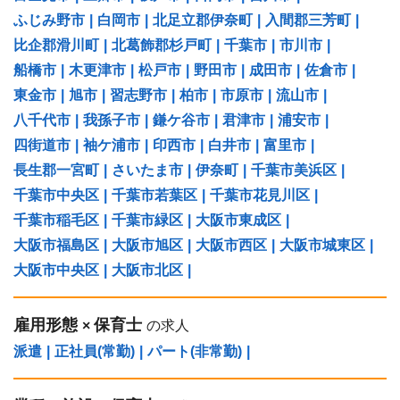
ふじみ野市
|
白岡市
|
北足立郡伊奈町
|
入間郡三芳町
|
比企郡滑川町
|
北葛飾郡杉戸町
|
千葉市
|
市川市
|
船橋市
|
木更津市
|
松戸市
|
野田市
|
成田市
|
佐倉市
|
東金市
|
旭市
|
習志野市
|
柏市
|
市原市
|
流山市
|
八千代市
|
我孫子市
|
鎌ケ谷市
|
君津市
|
浦安市
|
四街道市
|
袖ケ浦市
|
印西市
|
白井市
|
富里市
|
長生郡一宮町
|
さいたま市
|
伊奈町
|
千葉市美浜区
|
千葉市中央区
|
千葉市若葉区
|
千葉市花見川区
|
千葉市稲毛区
|
千葉市緑区
|
大阪市東成区
|
大阪市福島区
|
大阪市旭区
|
大阪市西区
|
大阪市城東区
|
大阪市中央区
|
大阪市北区
|
雇用形態
保育士
×
の求人
派遣
|
正社員(常勤)
|
パート(非常勤)
|