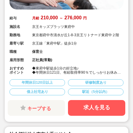
210,000
276,000
給与
月給
～
円
施設名
京王キッズプラッツ東府中
勤務地
東京都府中市清水が丘1-8-3京王リトナード東府中２階
最寄り駅
京王線「東府中駅」徒歩1分
職種
保育士
雇用形態
正社員(常勤)
おすすめ
◆東府中駅徒歩1分の好立地♪
ポイント
◆年間休日121日、有給取得率90％でしっかりお休みと
れます♪
◆宿舎借り上げ制度利用可♪
年間休日120日以上
研修制度あり
◆「ぬくもり保育」「自然とのふれあい」「食へのこだ
わり」を大事に保育してます
借上社宅あり
駅近（5分以内）
◆手厚い福利厚生があり、長く働ける環境です♪
求人を見る
キープする