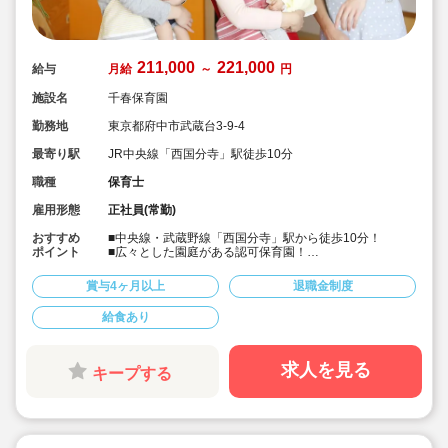
211,000
221,000
給与
月給
～
円
施設名
千春保育園
勤務地
東京都府中市武蔵台3-9-4
最寄り駅
JR中央線「西国分寺」駅徒歩10分
職種
保育士
雇用形態
正社員(常勤)
おすすめ
■中央線・武蔵野線「西国分寺」駅から徒歩10分！
ポイント
■広々とした園庭がある認可保育園！
■体育やリトミック指導を積極的に取り入れている元気な
保育園！
賞与4ヶ月以上
退職金制度
■賞与実績4.2ヶ月支給あり♪
給食あり
求人を見る
キープする