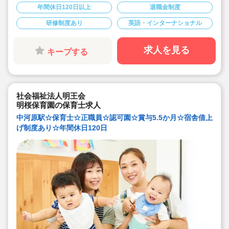
◇賞与年3回，昇給年1回☆
年間休日120日以上
退職金制度
◇年間休日120日！残業・持ち帰り仕事もなく、家庭や
プライベートと両立しやすい♪
研修制度あり
英語・インターナショナル
◇借上げ社宅制度あり！
◇様々なスクールを運営するヒューマンアカデミーなら
ではの福利厚生が多数。
◇ネイルサロンや英会話講座、プロバスケットボールBリ
求人を見る
キープする
ーグや各種教育サービスなど割引あり！
◇ベビーマッサージやアートセラピーなど、認定証をも
らえる専門研修あり！オンラインでも200種類以上の講
座を選んで受講できます♪
◇スキルアップを目指したい方にも嬉しいサポート体制
や、日々のリフレッシュに使える各種割引・優待などが
社会福祉法人明王会
魅力の求人です◎
明桜保育園の保育士求人
中河原駅☆保育士☆正職員☆認可園☆賞与5.5か月☆宿舎借上
げ制度あり☆年間休日120日