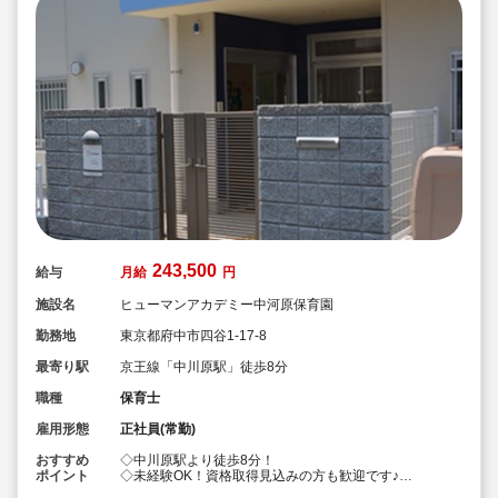
243,500
給与
月給
円
施設名
ヒューマンアカデミー中河原保育園
勤務地
東京都府中市四谷1-17-8
最寄り駅
京王線「中川原駅」徒歩8分
職種
保育士
雇用形態
正社員(常勤)
おすすめ
◇中川原駅より徒歩8分！
ポイント
◇未経験OK！資格取得見込みの方も歓迎です♪
◇月給243,500円～/経験加算あり！