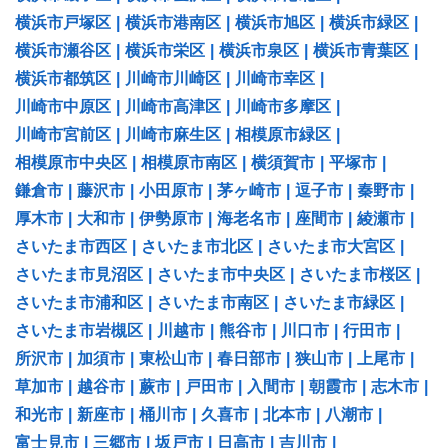
横浜市戸塚区
|
横浜市港南区
|
横浜市旭区
|
横浜市緑区
|
横浜市瀬谷区
|
横浜市栄区
|
横浜市泉区
|
横浜市青葉区
|
横浜市都筑区
|
川崎市川崎区
|
川崎市幸区
|
川崎市中原区
|
川崎市高津区
|
川崎市多摩区
|
川崎市宮前区
|
川崎市麻生区
|
相模原市緑区
|
相模原市中央区
|
相模原市南区
|
横須賀市
|
平塚市
|
鎌倉市
|
藤沢市
|
小田原市
|
茅ヶ崎市
|
逗子市
|
秦野市
|
厚木市
|
大和市
|
伊勢原市
|
海老名市
|
座間市
|
綾瀬市
|
さいたま市西区
|
さいたま市北区
|
さいたま市大宮区
|
さいたま市見沼区
|
さいたま市中央区
|
さいたま市桜区
|
さいたま市浦和区
|
さいたま市南区
|
さいたま市緑区
|
さいたま市岩槻区
|
川越市
|
熊谷市
|
川口市
|
行田市
|
所沢市
|
加須市
|
東松山市
|
春日部市
|
狭山市
|
上尾市
|
草加市
|
越谷市
|
蕨市
|
戸田市
|
入間市
|
朝霞市
|
志木市
|
和光市
|
新座市
|
桶川市
|
久喜市
|
北本市
|
八潮市
|
富士見市
|
三郷市
|
坂戸市
|
日高市
|
吉川市
|