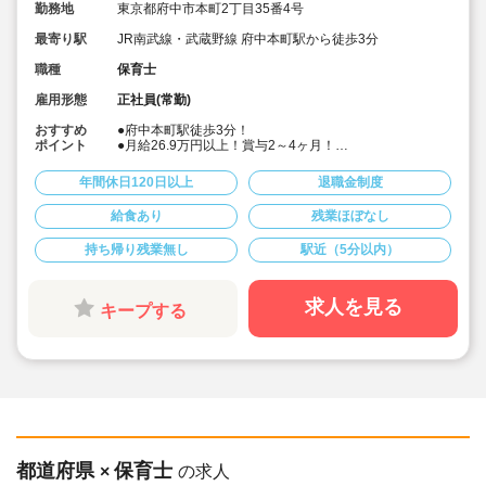
勤務地
東京都府中市本町2丁目35番4号
最寄り駅
JR南武線・武蔵野線 府中本町駅から徒歩3分
職種
保育士
雇用形態
正社員(常勤)
おすすめ
●府中本町駅徒歩3分！
ポイント
●月給26.9万円以上！賞与2～4ヶ月！
●宿舎借り上げ制度利用可♪
●年間休日125日。有給は入社時10日間付与。お休み取り
年間休日120日以上
退職金制度
やすいです♪
●持ち帰り仕事NG、残業代は1分単位で別途全額支給なの
給食あり
残業ほぼなし
でオン／オフをしっかり切り替えられます。
●「プラチナくるみん」認定を取得しており、積極的な子
持ち帰り残業無し
駅近（5分以内）
育てサポートを行っております☆
求人を見る
キープする
都道府県
保育士
×
の求人