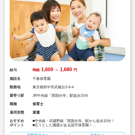
1,600
1,680
給与
時給
～
円
施設名
千春保育園
勤務地
東京都府中市武蔵台3-9-4
最寄り駅
JR中央線「西国分寺」駅徒歩10分
職種
保育士
雇用形態
派遣
おすすめ
■中央線・武蔵野線「西国分寺」駅から徒歩10分！
ポイント
■広々とした園庭がある認可保育園！
■体育やリトミック指導を積極的に取り入れている元気な
保育園！