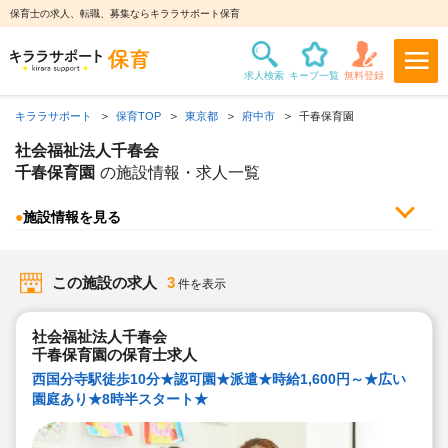
保育士の求人、転職、募集ならキララサポート保育
キララサポート
保育TOP
東京都
府中市
千春保育園
社会福祉法人千春会
千春保育園
の施設情報・求人一覧
●
施設情報を見る
この施設の求人
3
件を表示
社会福祉法人千春会
千春保育園の保育士求人
西国分寺駅徒歩10分★認可園★派遣★時給1,600円～★広い
園庭あり★8時半スタート★