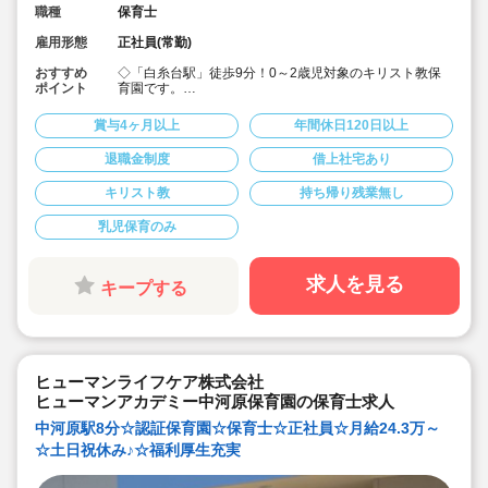
職種
保育士
雇用形態
正社員(常勤)
おすすめ
◇「白糸台駅」徒歩9分！0～2歳児対象のキリスト教保
ポイント
育園です。
◇短大・専門卒の未経験で月給195,000円〜(経験を考慮
して加算！)★賞与が4.4ヶ月+年度末一時金の支給実績も
賞与4ヶ月以上
年間休日120日以上
ありと条件が良く高給与♪
◇入社時に有給10日付与！初月から有給が使えるので、
退職金制度
借上社宅あり
お休みを取れる環境で安心してお仕事を始められます。
◇年間休日122日。夏季休暇や予備休暇(6日間)も♪
キリスト教
持ち帰り残業無し
◇実働7時間45分で少し短め。残業は平均月5時間(15分/
日 程度)と労務環境も良好です。
◇借り上げ社宅制度・住宅手当あり。
乳児保育のみ
◇新卒・未経験OK！経験者歓迎です♪
◇職員同士の関係が良く、穏やかでアットホームな雰囲
気の園で落ち着いた保育ができます。
求人を見る
キープする
◇メンター制度で、いつでも先輩職員に質問ができる環
境なので未経験者も安心！研修も充実しています。
ヒューマンライフケア株式会社
ヒューマンアカデミー中河原保育園の保育士求人
中河原駅8分☆認証保育園☆保育士☆正社員☆月給24.3万～
☆土日祝休み♪☆福利厚生充実