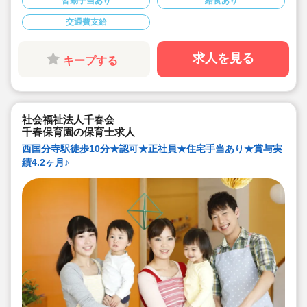
皆勤手当あり
給食あり
■キララサポート派遣実績あり！時給1,600円スタート★
交通費支給
求人を見る
キープする
社会福祉法人千春会
千春保育園の保育士求人
西国分寺駅徒歩10分★認可★正社員★住宅手当あり★賞与実
績4.2ヶ月♪