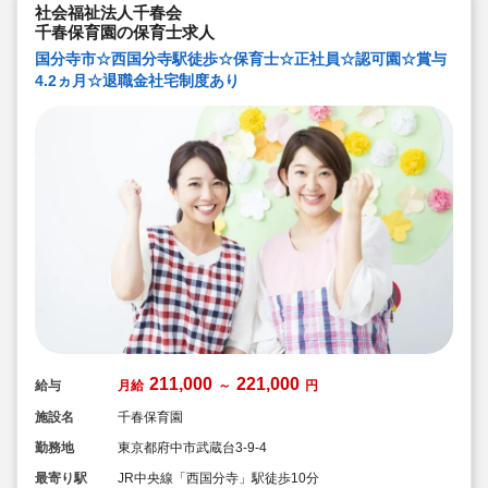
社会福祉法人千春会
千春保育園の保育士求人
国分寺市☆西国分寺駅徒歩☆保育士☆正社員☆認可園☆賞与
4.2ヵ月☆退職金社宅制度あり
211,000
221,000
給与
月給
～
円
施設名
千春保育園
勤務地
東京都府中市武蔵台3-9-4
最寄り駅
JR中央線「西国分寺」駅徒歩10分