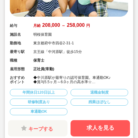
208,000
258,000
給与
月給
～
円
施設名
明桜保育園
勤務地
東京都府中市四谷2-31-1
最寄り駅
京王線「中河原駅」徒歩15分
職種
保育士
雇用形態
正社員(常勤)
おすすめ
◆中川原駅が最寄りの認可保育園。車通勤OK♪
ポイント
◆賞与5.5ヶ月～6.0ヶ月の高水準☆
◆月給208,000円～別途、賃金改善手当の支給あり！
◆完全週休二日制で年間休日120日以上！
年間休日120日以上
退職金制度
◆月1～2回程度の土曜出勤がありますが、必ず振替休み
を取れます。
研修制度あり
残業ほぼなし
◆新卒の方からベテランの方。ぜひお待ちしておりま
す！見学も可能です♪
車通勤OK
求人を見る
キープする