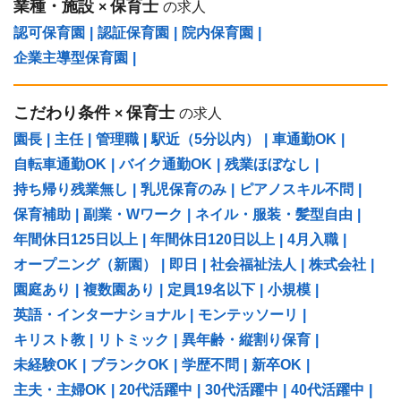
業種・施設
保育士
×
の求人
認可保育園
|
認証保育園
|
院内保育園
|
企業主導型保育園
|
こだわり条件
保育士
×
の求人
園長
|
主任
|
管理職
|
駅近（5分以内）
|
車通勤OK
|
自転車通勤OK
|
バイク通勤OK
|
残業ほぼなし
|
持ち帰り残業無し
|
乳児保育のみ
|
ピアノスキル不問
|
保育補助
|
副業・Wワーク
|
ネイル・服装・髪型自由
|
年間休日125日以上
|
年間休日120日以上
|
4月入職
|
オープニング（新園）
|
即日
|
社会福祉法人
|
株式会社
|
園庭あり
|
複数園あり
|
定員19名以下
|
小規模
|
英語・インターナショナル
|
モンテッソーリ
|
キリスト教
|
リトミック
|
異年齢・縦割り保育
|
未経験OK
|
ブランクOK
|
学歴不問
|
新卒OK
|
主夫・主婦OK
|
20代活躍中
|
30代活躍中
|
40代活躍中
|