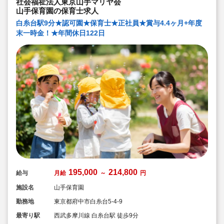
社会福祉法人東京山手マリヤ会
山手保育園の保育士求人
白糸台駅9分★認可園★保育士★正社員★賞与4.4ヶ月+年度
末一時金！★年間休日122日
195,000
214,800
給与
月給
～
円
施設名
山手保育園
勤務地
東京都府中市白糸台5-4-9
最寄り駅
西武多摩川線 白糸台駅 徒歩9分