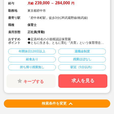
239,000
284,000
給与
月給
～
円
勤務地
東京都府中市
最寄り駅
「府中本町駅」徒歩3分(JR武蔵野線/南武線)
職種
保育士
雇用形態
正社員(常勤)
おすすめ
◆定員40名の小規模認証保育園
ポイント
◆ともに生きる、ともに育む『共育』という保育理念を
掲げ、支え合い・喜び合うつながりから、子どもたちの
豊かな未来を創造していきます。
年間休日120日以上
退職金制度
◆月給239,000円〜284,000円/賞与2か月☆
◆借上げ社宅利用可！ご家族との同居や同棲、ペットも
給食あり
残業ほぼなし
可と好条件♪
◆残業ほぼ無し！年間休日120日でワークライフバラン
持ち帰り残業無し
駅近（5分以内）
ス良好です◎
◆育産休の取得・復帰実績あり！時短勤務や、お子様を
同園に預けての勤務も可能です(保育料0円)
◆研修制度もキャリア毎に充実。保育力とマネジメント
求人を見る
キープする
力を段階ごとに向上していける体制になっています♪
検索条件を変更