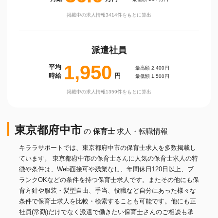
掲載中の求人情報3414件をもとに算出
派遣社員
1,950
平均
最高額 2,400円
時給
円
最低額 1,500円
掲載中の求人情報1359件をもとに算出
東京都府中市
の
保育士
求人・転職情報
キララサポートでは、東京都府中市の保育士求人を多数掲載し
ています。 東京都府中市の保育士さんに人気の保育士求人の特
徴や条件は、Web面接可や残業なし、年間休日120日以上、ブ
ランクOKなどの条件を持つ保育士求人です。またその他にも保
育方針や服装・髪型自由、手当、役職など自分にあった様々な
条件で保育士求人を比較・検索することも可能です。他にも正
社員(常勤)だけでなく派遣で働きたい保育士さんのご相談も承