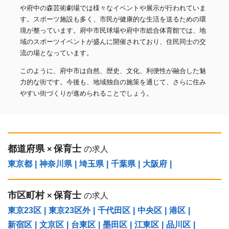
や府中の森芸術劇場では様々なイベントや展示が行われていま
す。スポーツ施設も多く、市民が健康的な生活を送るための環
境が整っています。府中市民球場や府中市総合体育館では、地
域のスポーツイベントが盛んに開催されており、住民同士の交
流の場となっています。
このように、府中市は自然、歴史、文化、利便性が融合した魅
力的な街です。今後も、地域独自の施策を通じて、さらに住み
やすい街づくりが進められることでしょう。
都道府県
保育士
×
の求人
東京都
|
神奈川県
|
埼玉県
|
千葉県
|
大阪府
|
市区町村
保育士
×
の求人
東京23区
|
東京23区外
|
千代田区
|
中央区
|
港区
|
新宿区
|
文京区
|
台東区
|
墨田区
|
江東区
|
品川区
|