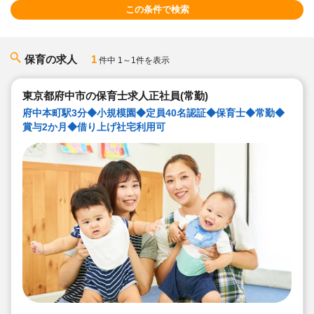
この条件で検索
保育の求人
1
件中 1～1件を表示
東京都府中市の保育士求人正社員(常勤)
府中本町駅3分◆小規模園◆定員40名認証◆保育士◆常勤◆
賞与2か月◆借り上げ社宅利用可