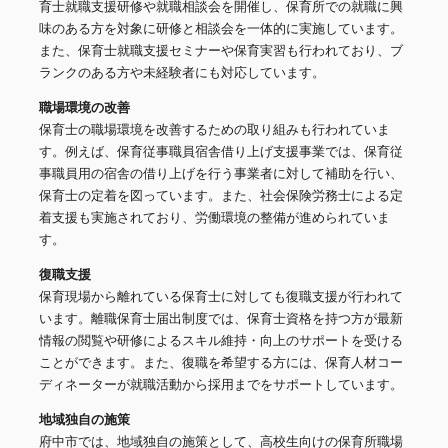
育士就職支援研修や就職相談会を開催し、保育所での就職に興
味のある方を対象に研修と相談会を一体的に実施しています。
また、保育士就職支援セミナーや保育実習も行われており、ブ
ランクのある方や未経験者にも対応しています。
職場環境の改善
保育士の職場環境を改善するための取り組みも行われていま
す。例えば、保育従事職員宿舎借り上げ支援事業では、保育従
事職員用の宿舎の借り上げを行う事業者に対して補助を行い、
保育士の定着を図っています。また、社会保険労務士による定
着支援も実施されており、労働環境の整備が進められていま
す。
復職支援
保育現場から離れている保育士に対しても復職支援が行われて
います。離職保育士届出制度では、保育士資格を持つ方が最新
情報の閲覧や研修によるスキル維持・向上のサポートを受ける
ことができます。また、復職を希望する方には、保育人材コー
ディネーターが就職活動から採用までをサポートしています。
地域独自の施策
府中市では、地域独自の施策として、高校生向けの保育所職場