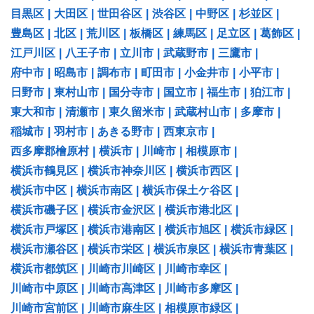
目黒区
|
大田区
|
世田谷区
|
渋谷区
|
中野区
|
杉並区
|
豊島区
|
北区
|
荒川区
|
板橋区
|
練馬区
|
足立区
|
葛飾区
|
江戸川区
|
八王子市
|
立川市
|
武蔵野市
|
三鷹市
|
府中市
|
昭島市
|
調布市
|
町田市
|
小金井市
|
小平市
|
日野市
|
東村山市
|
国分寺市
|
国立市
|
福生市
|
狛江市
|
東大和市
|
清瀬市
|
東久留米市
|
武蔵村山市
|
多摩市
|
稲城市
|
羽村市
|
あきる野市
|
西東京市
|
西多摩郡檜原村
|
横浜市
|
川崎市
|
相模原市
|
横浜市鶴見区
|
横浜市神奈川区
|
横浜市西区
|
横浜市中区
|
横浜市南区
|
横浜市保土ケ谷区
|
横浜市磯子区
|
横浜市金沢区
|
横浜市港北区
|
横浜市戸塚区
|
横浜市港南区
|
横浜市旭区
|
横浜市緑区
|
横浜市瀬谷区
|
横浜市栄区
|
横浜市泉区
|
横浜市青葉区
|
横浜市都筑区
|
川崎市川崎区
|
川崎市幸区
|
川崎市中原区
|
川崎市高津区
|
川崎市多摩区
|
川崎市宮前区
|
川崎市麻生区
|
相模原市緑区
|