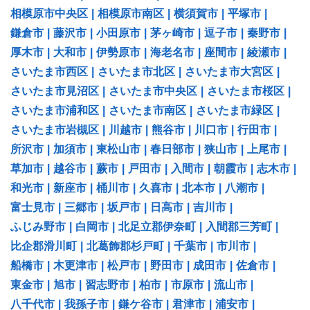
相模原市中央区
|
相模原市南区
|
横須賀市
|
平塚市
|
鎌倉市
|
藤沢市
|
小田原市
|
茅ヶ崎市
|
逗子市
|
秦野市
|
厚木市
|
大和市
|
伊勢原市
|
海老名市
|
座間市
|
綾瀬市
|
さいたま市西区
|
さいたま市北区
|
さいたま市大宮区
|
さいたま市見沼区
|
さいたま市中央区
|
さいたま市桜区
|
さいたま市浦和区
|
さいたま市南区
|
さいたま市緑区
|
さいたま市岩槻区
|
川越市
|
熊谷市
|
川口市
|
行田市
|
所沢市
|
加須市
|
東松山市
|
春日部市
|
狭山市
|
上尾市
|
草加市
|
越谷市
|
蕨市
|
戸田市
|
入間市
|
朝霞市
|
志木市
|
和光市
|
新座市
|
桶川市
|
久喜市
|
北本市
|
八潮市
|
富士見市
|
三郷市
|
坂戸市
|
日高市
|
吉川市
|
ふじみ野市
|
白岡市
|
北足立郡伊奈町
|
入間郡三芳町
|
比企郡滑川町
|
北葛飾郡杉戸町
|
千葉市
|
市川市
|
船橋市
|
木更津市
|
松戸市
|
野田市
|
成田市
|
佐倉市
|
東金市
|
旭市
|
習志野市
|
柏市
|
市原市
|
流山市
|
八千代市
|
我孫子市
|
鎌ケ谷市
|
君津市
|
浦安市
|