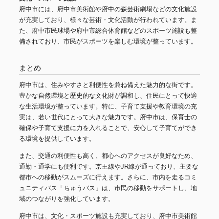
府中市には、府中市美術館や府中の森芸術劇場などの文化施設
が充実しており、様々な芸術・文化活動が行われています。ま
た、府中市民球場や府中市総合体育館などのスポーツ施設も整
備されており、市民がスポーツを楽しむ環境が整っています。
まとめ
府中市は、住みやすさと利便性を兼ね備えた魅力的な街です。
豊かな自然環境と歴史的な文化財が調和し、住民にとって快適
な生活環境が整っています。特に、子育て支援や教育環境の充
実は、若い世代にとって大きな魅力です。府中市は、保育士の
確保や子育て支援に力を入れることで、安心して子育てができ
る環境を提供しています。
また、交通の利便性も高く、都心へのアクセスが良好なため、
通勤・通学にも便利です。京王線やJR線が通っており、主要な
都市への移動がスムーズに行えます。さらに、市内を走るコミ
ュニティバス「ちゅうバス」は、市民の移動をサポートし、地
域のつながりを強化しています。
府中市は、文化・スポーツ施設も充実しており、府中市美術館