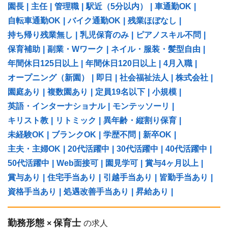
園長
|
主任
|
管理職
|
駅近（5分以内）
|
車通勤OK
|
自転車通勤OK
|
バイク通勤OK
|
残業ほぼなし
|
持ち帰り残業無し
|
乳児保育のみ
|
ピアノスキル不問
|
保育補助
|
副業・Wワーク
|
ネイル・服装・髪型自由
|
年間休日125日以上
|
年間休日120日以上
|
4月入職
|
オープニング（新園）
|
即日
|
社会福祉法人
|
株式会社
|
園庭あり
|
複数園あり
|
定員19名以下
|
小規模
|
英語・インターナショナル
|
モンテッソーリ
|
キリスト教
|
リトミック
|
異年齢・縦割り保育
|
未経験OK
|
ブランクOK
|
学歴不問
|
新卒OK
|
主夫・主婦OK
|
20代活躍中
|
30代活躍中
|
40代活躍中
|
50代活躍中
|
Web面接可
|
園見学可
|
賞与4ヶ月以上
|
賞与あり
|
住宅手当あり
|
引越手当あり
|
皆勤手当あり
|
資格手当あり
|
処遇改善手当あり
|
昇給あり
|
勤務形態
保育士
×
の求人