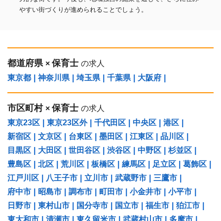
やすい街づくりが進められることでしょう。
都道府県
保育士
×
の求人
東京都
|
神奈川県
|
埼玉県
|
千葉県
|
大阪府
|
市区町村
保育士
×
の求人
東京23区
|
東京23区外
|
千代田区
|
中央区
|
港区
|
新宿区
|
文京区
|
台東区
|
墨田区
|
江東区
|
品川区
|
目黒区
|
大田区
|
世田谷区
|
渋谷区
|
中野区
|
杉並区
|
豊島区
|
北区
|
荒川区
|
板橋区
|
練馬区
|
足立区
|
葛飾区
|
江戸川区
|
八王子市
|
立川市
|
武蔵野市
|
三鷹市
|
府中市
|
昭島市
|
調布市
|
町田市
|
小金井市
|
小平市
|
日野市
|
東村山市
|
国分寺市
|
国立市
|
福生市
|
狛江市
|
東大和市
|
清瀬市
|
東久留米市
|
武蔵村山市
|
多摩市
|