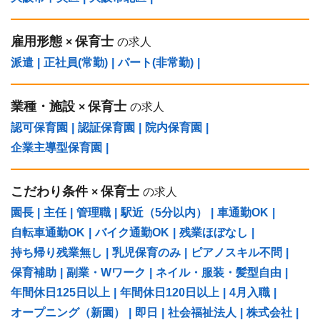
雇用形態
保育士
×
の求人
派遣
|
正社員(常勤)
|
パート(非常勤)
|
業種・施設
保育士
×
の求人
認可保育園
|
認証保育園
|
院内保育園
|
企業主導型保育園
|
こだわり条件
保育士
×
の求人
園長
|
主任
|
管理職
|
駅近（5分以内）
|
車通勤OK
|
自転車通勤OK
|
バイク通勤OK
|
残業ほぼなし
|
持ち帰り残業無し
|
乳児保育のみ
|
ピアノスキル不問
|
保育補助
|
副業・Wワーク
|
ネイル・服装・髪型自由
|
年間休日125日以上
|
年間休日120日以上
|
4月入職
|
オープニング（新園）
|
即日
|
社会福祉法人
|
株式会社
|