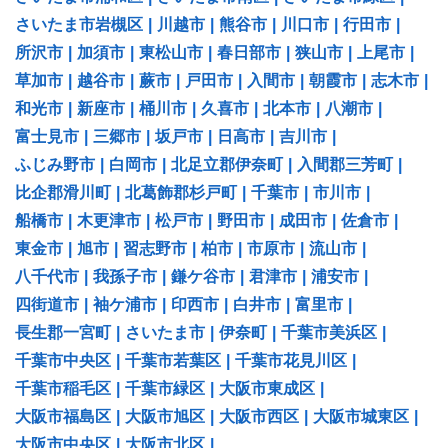
さいたま市岩槻区
|
川越市
|
熊谷市
|
川口市
|
行田市
|
所沢市
|
加須市
|
東松山市
|
春日部市
|
狭山市
|
上尾市
|
草加市
|
越谷市
|
蕨市
|
戸田市
|
入間市
|
朝霞市
|
志木市
|
和光市
|
新座市
|
桶川市
|
久喜市
|
北本市
|
八潮市
|
富士見市
|
三郷市
|
坂戸市
|
日高市
|
吉川市
|
ふじみ野市
|
白岡市
|
北足立郡伊奈町
|
入間郡三芳町
|
比企郡滑川町
|
北葛飾郡杉戸町
|
千葉市
|
市川市
|
船橋市
|
木更津市
|
松戸市
|
野田市
|
成田市
|
佐倉市
|
東金市
|
旭市
|
習志野市
|
柏市
|
市原市
|
流山市
|
八千代市
|
我孫子市
|
鎌ケ谷市
|
君津市
|
浦安市
|
四街道市
|
袖ケ浦市
|
印西市
|
白井市
|
富里市
|
長生郡一宮町
|
さいたま市
|
伊奈町
|
千葉市美浜区
|
千葉市中央区
|
千葉市若葉区
|
千葉市花見川区
|
千葉市稲毛区
|
千葉市緑区
|
大阪市東成区
|
大阪市福島区
|
大阪市旭区
|
大阪市西区
|
大阪市城東区
|
大阪市中央区
|
大阪市北区
|