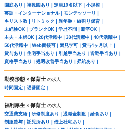
園庭あり
|
複数園あり
|
定員19名以下
|
小規模
|
英語・インターナショナル
|
モンテッソーリ
|
キリスト教
|
リトミック
|
異年齢・縦割り保育
|
未経験OK
|
ブランクOK
|
学歴不問
|
新卒OK
|
主夫・主婦OK
|
20代活躍中
|
30代活躍中
|
40代活躍中
|
50代活躍中
|
Web面接可
|
園見学可
|
賞与4ヶ月以上
|
賞与あり
|
住宅手当あり
|
引越手当あり
|
皆勤手当あり
|
資格手当あり
|
処遇改善手当あり
|
昇給あり
|
勤務形態
保育士
×
の求人
時間固定
|
遅番固定
|
福利厚生
保育士
×
の求人
交通費支給
|
研修制度あり
|
退職金制度
|
給食あり
|
制服貸与
|
託児所あり
|
借上社宅あり
|