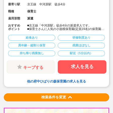
最寄り駅
京王線 中河原駅 徒歩4分
職種
保育士
雇用形態
派遣
おすすめ
■京王線「中河原駅」徒歩4分の派遣求人です。
ポイント
■保育士さんに人気の小規模保育園(定員19名)の保育園
■乳児のみの保育園です。
■時給1,650～1,700円の求人です。
給食あり
研修制度あり
異年齢・縦割り保育
残業ほぼなし
持ち帰り残業無し
駅近（5分以内）
求人を見る
キープする
他の府中ひばりの森保育園の求人を見る
検索条件を変更