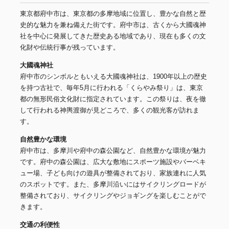
東京都府中市は、東京都の多摩地域に位置し、豊かな自然と歴
史的な魅力を兼ね備えた街です。府中市は、古くから大國魂神
社を中心に発展してきた歴史ある地域であり、現在も多くの文
化財や伝統行事が残っています。
大國魂神社
府中市のシンボルともいえる大國魂神社は、1900年以上の歴史
を持つ古社で、毎年5月に行われる「くらやみ祭り」は、東京
都の無形民俗文化財に指定されています。この祭りは、夜を徹
して行われる神輿渡御が見どころで、多くの観光客が訪れま
す。
自然豊かな環境
府中市は、多摩川や府中の森公園など、自然豊かな環境が魅力
です。府中の森公園は、広大な敷地にスポーツ施設やバーベキ
ュー場、子ども向けの遊具が整備されており、家族連れに人気
のスポットです。また、多摩川沿いにはサイクリングロードが
整備されており、サイクリングやジョギングを楽しむことがで
きます。
交通の利便性