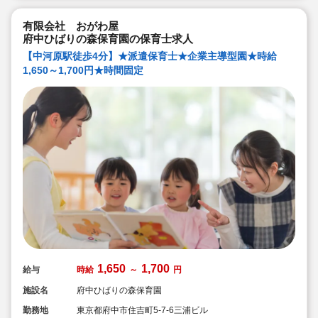
有限会社 おがわ屋
府中ひばりの森保育園の保育士求人
【中河原駅徒歩4分】★派遣保育士★企業主導型園★時給
1,650～1,700円★時間固定
1,650
1,700
給与
時給
～
円
施設名
府中ひばりの森保育園
勤務地
東京都府中市住吉町5-7-6三浦ビル