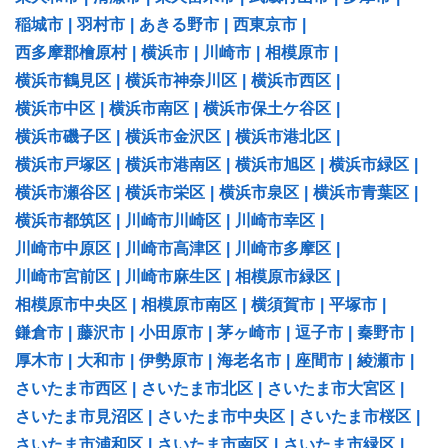
稲城市
|
羽村市
|
あきる野市
|
西東京市
|
西多摩郡檜原村
|
横浜市
|
川崎市
|
相模原市
|
横浜市鶴見区
|
横浜市神奈川区
|
横浜市西区
|
横浜市中区
|
横浜市南区
|
横浜市保土ケ谷区
|
横浜市磯子区
|
横浜市金沢区
|
横浜市港北区
|
横浜市戸塚区
|
横浜市港南区
|
横浜市旭区
|
横浜市緑区
|
横浜市瀬谷区
|
横浜市栄区
|
横浜市泉区
|
横浜市青葉区
|
横浜市都筑区
|
川崎市川崎区
|
川崎市幸区
|
川崎市中原区
|
川崎市高津区
|
川崎市多摩区
|
川崎市宮前区
|
川崎市麻生区
|
相模原市緑区
|
相模原市中央区
|
相模原市南区
|
横須賀市
|
平塚市
|
鎌倉市
|
藤沢市
|
小田原市
|
茅ヶ崎市
|
逗子市
|
秦野市
|
厚木市
|
大和市
|
伊勢原市
|
海老名市
|
座間市
|
綾瀬市
|
さいたま市西区
|
さいたま市北区
|
さいたま市大宮区
|
さいたま市見沼区
|
さいたま市中央区
|
さいたま市桜区
|
さいたま市浦和区
|
さいたま市南区
|
さいたま市緑区
|