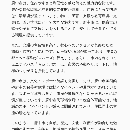
府中市は、住みやすさと利便性を兼ね備えた魅力的な街です。
豊かな自然環境と歴史的な文化財が調和し、住民にとって快適
な生活環境が整っています。特に、子育て支援や教育環境の充
実は、若い世代にとって大きな魅力です。府中市は、保育士の
確保や子育て支援に力を入れることで、安心して子育てができ
る環境を提供しています。
また、交通の利便性も高く、都心へのアクセスが良好なため、
通勤・通学にも便利です。京王線やJR線が通っており、主要な
都市への移動がスムーズに行えます。さらに、市内を走るコミ
ュニティバス「ちゅうバス」は、市民の移動をサポートし、地
域のつながりを強化しています。
府中市は、文化・スポーツ施設も充実しており、府中市美術館
や府中の森芸術劇場では様々なイベントや展示が行われていま
す。スポーツ施設も多く、市民が健康的な生活を送るための環
境が整っています。府中市民球場や府中市総合体育館では、地
域のスポーツイベントが盛んに開催されており、住民同士の交
流の場となっています。
このように、府中市は自然、歴史、文化、利便性が融合した魅
力的な街です。今後も、地域独自の施策を通じて、さらに住み