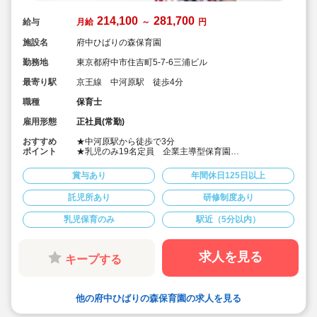
214,100
281,700
給与
月給
～
円
施設名
府中ひばりの森保育園
勤務地
東京都府中市住吉町5-7-6三浦ビル
最寄り駅
京王線 中河原駅 徒歩4分
職種
保育士
雇用形態
正社員(常勤)
おすすめ
★中河原駅から徒歩で3分
ポイント
★乳児のみ19名定員 企業主導型保育園
★週休2日制 年間休日135日！お休み多め♪
★車通勤可！お子さまと一緒に登園し、託児を利用する
賞与あり
年間休日125日以上
ことができます♪
★子どもたちに「愛されている」「穏やかな日々の環
託児所あり
研修制度あり
境」などを実感する保育をしています♪
★シフト勤務できる正社員を募集中！
乳児保育のみ
駅近（5分以内）
求人を見る
キープする
他の府中ひばりの森保育園の求人を見る