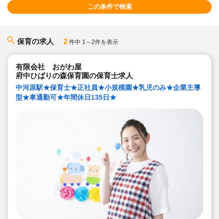
この条件で検索
保育の求人
2
件中 1～2件を表示
有限会社 おがわ屋
府中ひばりの森保育園の保育士求人
中河原駅★保育士★正社員★小規模園★乳児のみ★企業主導
型★車通勤可★年間休日135日★