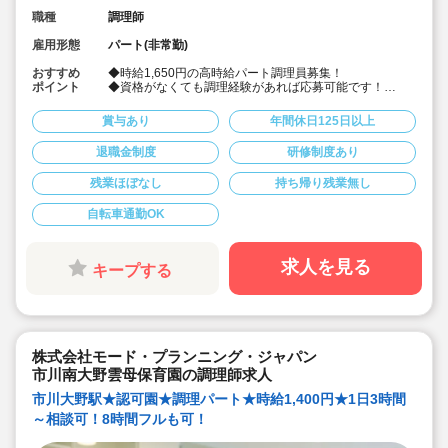
職種
調理師
雇用形態
パート(非常勤)
おすすめ
◆時給1,650円の高時給パート調理員募集！
ポイント
◆資格がなくても調理経験があれば応募可能です！
◆献立は園の栄養士と管理栄養士が決めています！その
献立にそって調理頂ける調理員の募集です！
賞与あり
年間休日125日以上
◆雲母保育園は60名以下のコンパクトなサイズの園にな
りますので、食数も少なめです！
退職金制度
研修制度あり
◆1日6時間の勤務から相談可能です！もちろん8時間の
勤務も相談可能！仕事もプライベートも両立出来ます。
残業ほぼなし
持ち帰り残業無し
◆残業なし！定時あがり！
◆日々の保育を大切に楽しくお仕事出来ます（行事準
備・書き物類軽減されています）
自転車通勤OK
◆保育園での調理経験がある方大歓迎！病院や高齢者施
設での経験がある方も大歓迎です！
◆職員同士の協力を大切にしています！（先輩スタッフ
求人を見る
キープする
がサポートします！）
株式会社モード・プランニング・ジャパン
市川南大野雲母保育園の調理師求人
市川大野駅★認可園★調理パート★時給1,400円★1日3時間
～相談可！8時間フルも可！