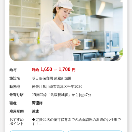
1,650
1,700
給与
時給
～
円
施設名
明日葉保育園 武蔵新城園
勤務地
神奈川県川崎市高津区千年1026
最寄り駅
JR南武線「武蔵新城駅」から徒歩7分
職種
調理師
雇用形態
派遣
おすすめ
◆定員65名の認可保育園での給食調理の派遣のお仕事で
ポイント
す！
◆保育園に関わらず介護施設、病院、給食センター等、