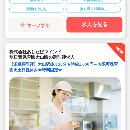
給食あり
研修制度あり
■ときわ台駅徒歩8分の認可保育園
残業ほぼなし
持ち帰り残業無し
求人を見る
キープする
株式会社あしたばマインド
明日葉保育園大山園の調理師求人
【派遣調理師】大山駅徒歩10分★時給1,650円～★認可保育
園★土日祝休み★時間固定★