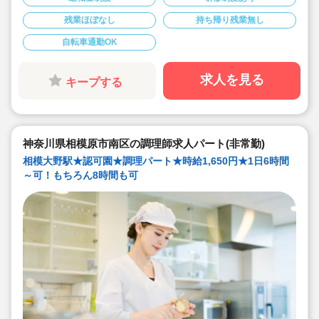
◆1日6時間の勤務から相談可能です！もちろん8時間の
勤務も相談可能！仕事もプライベートも両立出来ます。
残業ほぼなし
持ち帰り残業無し
◆残業なし！定時あがり！
◆日々の保育を大切に楽しくお仕事出来ます（行事準
備・書き物類軽減されています）
自転車通勤OK
◆保育園での調理経験がある方大歓迎！病院や高齢者施
設での経験がある方も大歓迎です！
◆職員同士の協力を大切にしています！（先輩スタッフ
求人を見る
キープする
がサポートします！）
神奈川県相模原市南区の調理師求人パート(非常勤)
相模大野駅★認可園★調理パート★時給1,650円★1日6時間
～可！もちろん8時間も可