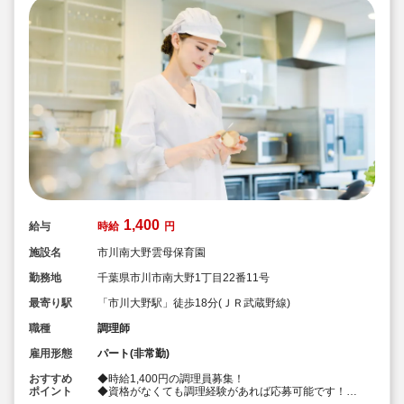
1,400
給与
時給
円
施設名
市川南大野雲母保育園
勤務地
千葉県市川市南大野1丁目22番11号
最寄り駅
「市川大野駅」徒歩18分(ＪＲ武蔵野線)
職種
調理師
雇用形態
パート(非常勤)
おすすめ
◆時給1,400円の調理員募集！
ポイント
◆資格がなくても調理経験があれば応募可能です！