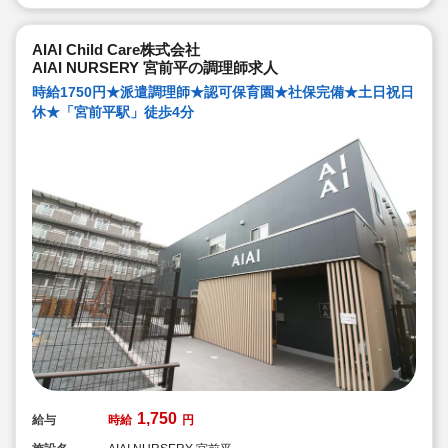
AIAI Child Care株式会社
AIAI NURSERY 宮前平の調理師求人
時給1750円★派遣調理師★認可保育園★社保完備★土日祝日
休★「宮前平駅」徒歩4分
1,750
給与
時給
円