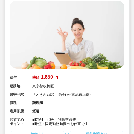
1,650
給与
時給
円
勤務地
東京都板橋区
最寄り駅
「ときわ台駅」徒歩8分(東武東上線)
職種
調理師
雇用形態
派遣
おすすめ
■時給1,650円（別途交通費）
ポイント
■時短・固定勤務時間のお仕事です。
■給食室の調理員としての派遣のお仕事です。
■会員制福利厚生サービスもあります！