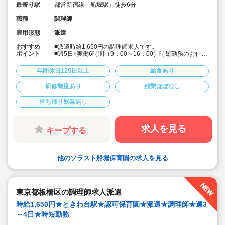
最寄り駅
都営新宿線「船堀駅」徒歩6分
職種
調理師
雇用形態
派遣
おすすめ
■派遣時給1,650円の調理師求人です。
ポイント
■週5日×実働6時間（9：00～16：00）時短勤務のお仕事
です。
■福利厚生も充実のキララ!産休・育休取得実績あり♪また
年間休日125日以上
給食あり
勤務実績を積むと各種施設割引利用可能な福利厚生グル
ープに加入も可能です！
研修制度あり
残業ほぼなし
■都営地下鉄新宿線「船堀」駅から徒歩6分の認可保育
園。
持ち帰り残業無し
求人を見る
キープする
他のソラスト船堀保育園の求人を見る
東京都板橋区の調理師求人派遣
時給1,650円★ときわ台駅★認可保育園★派遣★調理師★週3
～4日★時短勤務