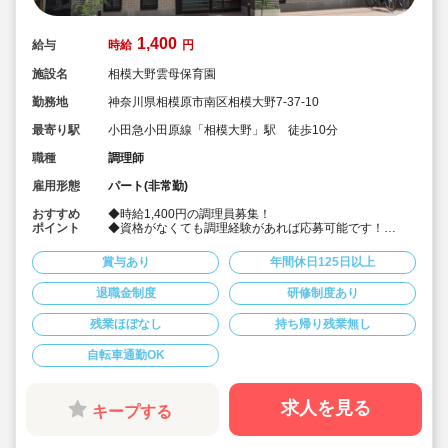
1,400
給与
時給
円
施設名
相模大野雲母保育園
勤務地
神奈川県相模原市南区相模大野7-37-10
最寄り駅
小田急小田原線「相模大野」駅 徒歩10分
職種
調理師
雇用形態
パート(非常勤)
おすすめ
◆時給1,400円の調理員募集！
ポイント
◆資格がなくても調理経験があれば応募可能です！
◆献立は園の栄養士と管理栄養士が決めています！その
献立にそって調理頂ける調理員の募集です！
賞与あり
年間休日125日以上
◆雲母保育園は60名以下のコンパクトなサイズの園にな
りますので、食数も少なめです！
退職金制度
研修制度あり
◆1日3時間の勤務から相談可能です！もちろん8時間の
勤務も相談可能！仕事もプライベートも両立出来ます。
残業ほぼなし
持ち帰り残業無し
◆残業なし！定時あがり！
◆日々の保育を大切に楽しくお仕事出来ます（行事準
備・書き物類軽減されています）
自転車通勤OK
◆保育園での調理経験がある方大歓迎！病院や高齢者施
設での経験がある方も大歓迎です！
◆職員同士の協力を大切にしています！（先輩スタッフ
求人を見る
キープする
がサポートします！）