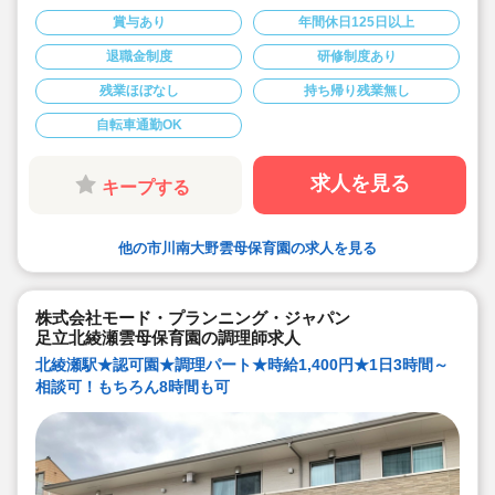
◆献立は園の栄養士と管理栄養士が決めています！その
献立にそって調理頂ける調理員の募集です！
賞与あり
年間休日125日以上
◆雲母保育園は60名以下のコンパクトなサイズの園にな
りますので、食数も少なめです！
退職金制度
研修制度あり
◆1日3時間の勤務から相談可能です！もちろん8時間の
勤務も相談可能！仕事もプライベートも両立出来ます。
残業ほぼなし
持ち帰り残業無し
◆残業なし！定時あがり！
◆日々の保育を大切に楽しくお仕事出来ます（行事準
備・書き物類軽減されています）
自転車通勤OK
◆保育園での調理経験がある方大歓迎！病院や高齢者施
設での経験がある方も大歓迎です！
◆職員同士の協力を大切にしています！（先輩スタッフ
求人を見る
キープする
がサポートします！）
他の市川南大野雲母保育園の求人を見る
株式会社モード・プランニング・ジャパン
足立北綾瀬雲母保育園の調理師求人
北綾瀬駅★認可園★調理パート★時給1,400円★1日3時間～
相談可！もちろん8時間も可