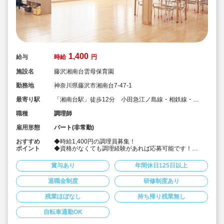
1,400
給与
時給
円
施設名
藤沢湘南台雲母保育園
勤務地
神奈川県藤沢市湘南台7-47-1
最寄り駅
「湘南台駅」徒歩12分 小田急江ノ島線・相鉄線・横
浜市営地下鉄
職種
調理師
雇用形態
パート(非常勤)
おすすめ
◆時給1,400円の調理員募集！
ポイント
◆資格がなくても調理経験があれば応募可能です！
◆献立は園の栄養士と管理栄養士が決めています！その
献立にそって調理頂ける調理員の募集です！
賞与あり
年間休日125日以上
◆雲母保育園は60名以下のコンパクトなサイズの園にな
りますので、食数も少なめです！
退職金制度
研修制度あり
◆1日3時間の勤務から相談可能です！もちろん8時間の
勤務も相談可能！仕事もプライベートも両立出来ます。
残業ほぼなし
持ち帰り残業無し
◆残業なし！定時あがり！
◆日々の保育を大切に楽しくお仕事出来ます（行事準
備・書き物類軽減されています）
自転車通勤OK
◆保育園での調理経験がある方大歓迎！病院や高齢者施