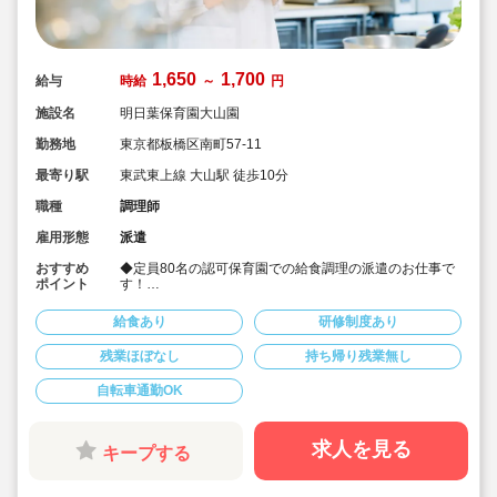
1,650
1,700
給与
時給
～
円
施設名
明日葉保育園大山園
勤務地
東京都板橋区南町57-11
最寄り駅
東武東上線 大山駅 徒歩10分
職種
調理師
雇用形態
派遣
おすすめ
◆定員80名の認可保育園での給食調理の派遣のお仕事で
ポイント
す！
◆保育園に関わらず介護施設、病院、給食センター等、
大量調理の経験者も歓迎いたします！
給食あり
研修制度あり
◆マニュアルが整備されているため、未経験の方やブラ
ンクのある方も安心してスタートできます！
残業ほぼなし
持ち帰り残業無し
◆時給1,650円～案内可能です！
◆平日の週5日勤務・時間固定で安定して働きたい方にオ
自転車通勤OK
ススメの求人です！
求人を見る
キープする