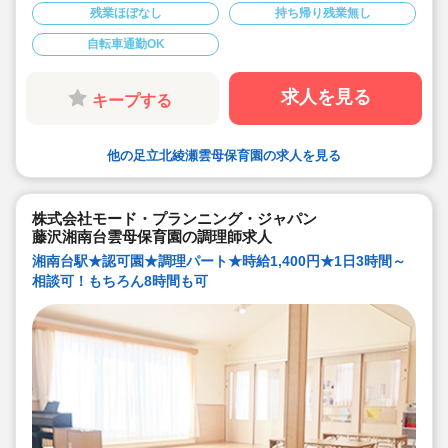
勤務も相談可能！仕事もプライベートも両立出来ます。
残業ほぼなし
持ち帰り残業無し
◆残業なし！定時あがり！
◆日々の保育を大切に楽しくお仕事出来ます（行事準
備・書き物類軽減されています）
自転車通勤OK
◆保育園での調理経験がある方大歓迎！病院や高齢者施
設での経験がある方も大歓迎です！
◆職員同士の協力を大切にしています！（先輩スタッフ
求人を見る
キープする
がサポートします！）
他の足立北綾瀬雲母保育園の求人を見る
株式会社モード・プランニング・ジャパン
藤沢湘南台雲母保育園の調理師求人
湘南台駅★認可園★調理パート★時給1,400円★1日3時間～
相談可！もちろん8時間も可