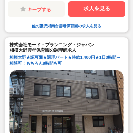
設での経験がある方も大歓迎です！
◆職員同士の協力を大切にしています！（先輩スタッフ
求人を見る
キープする
がサポートします！）
他の藤沢湘南台雲母保育園の求人を見る
株式会社モード・プランニング・ジャパン
相模大野雲母保育園の調理師求人
相模大野★認可園★調理パート★時給1,400円★1日3時間～
相談可！もちろん8時間も可