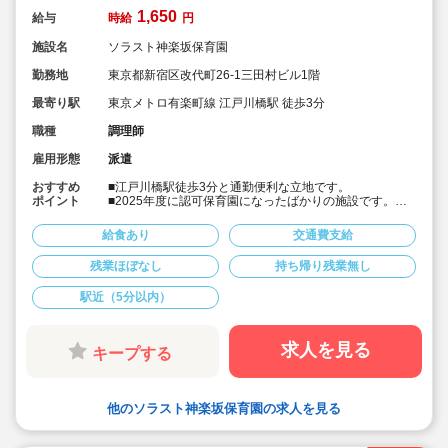
1,650
給与
時給
円
施設名
ソラスト神楽坂保育園
勤務地
東京都新宿区改代町26-1三田村ビル1階
最寄り駅
東京メトロ有楽町線 江戸川橋駅 徒歩3分
職種
調理師
雇用形態
派遣
おすすめ
■江戸川橋駅徒歩3分と通勤便利な立地です。
ポイント
■2025年度に認可保育園になったばかりの施設です。
■時間固定・平日のみの勤務がかなう保育園です。
■時給1,650円の調理師求人です。
給食あり
交通費支給
残業ほぼなし
持ち帰り残業無し
駅近（5分以内）
求人を見る
キープする
他のソラスト神楽坂保育園の求人を見る