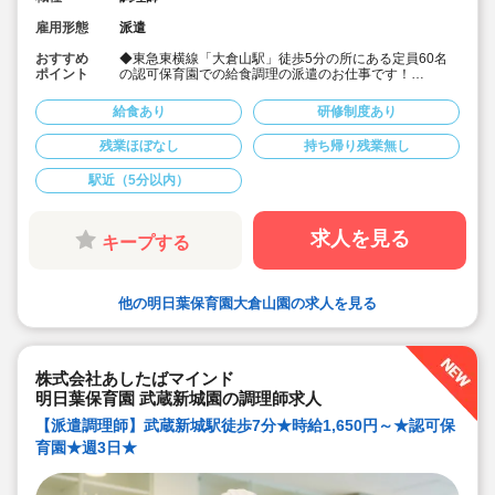
雇用形態
派遣
おすすめ
◆東急東横線「大倉山駅」徒歩5分の所にある定員60名
ポイント
の認可保育園での給食調理の派遣のお仕事です！
◆保育園に関わらず介護施設、病院、給食センター等、
大量調理の経験者も歓迎いたします！
給食あり
研修制度あり
◆マニュアルが整備されているため、未経験の方やブラ
ンクのある方も安心してスタートできます！
残業ほぼなし
持ち帰り残業無し
◆時給1,650円～案内可能です！
◆平日の週3日程度で時間固定で働きたい方にオススメの
駅近（5分以内）
求人です！
求人を見る
キープする
他の明日葉保育園大倉山園の求人を見る
株式会社あしたばマインド
明日葉保育園 武蔵新城園の調理師求人
【派遣調理師】武蔵新城駅徒歩7分★時給1,650円～★認可保
育園★週3日★