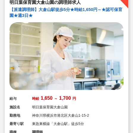
明日葉保育園大倉山園の調理師求人
【派遣調理師】大倉山駅徒歩5分★時給1,650円～★認可保育
園★週3日★
1,650
1,700
給与
時給
～
円
施設名
明日葉保育園大倉山園
勤務地
神奈川県横浜市港北区大倉山1-15-2
最寄り駅
東急東横線「大倉山駅」徒歩5分
職種
調理師