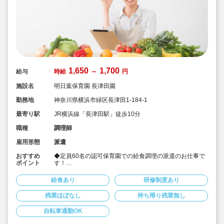
1,650
1,700
給与
時給
～
円
施設名
明日葉保育園 長津田園
勤務地
神奈川県横浜市緑区長津田1-184-1
最寄り駅
JR横浜線「長津田駅」徒歩10分
職種
調理師
雇用形態
派遣
おすすめ
◆定員60名の認可保育園での給食調理の派遣のお仕事で
ポイント
す！
◆保育園に関わらず介護施設、病院、給食センター等、
大量調理の経験者も歓迎いたします！
給食あり
研修制度あり
◆マニュアルが整備されているため、未経験の方やブラ
ンクのある方も安心してスタートできます！
残業ほぼなし
持ち帰り残業無し
◆時給1,650円～案内可能です！
◆平日の週3日～5日で時間固定で安定して働きたい方に
自転車通勤OK
オススメの求人です！