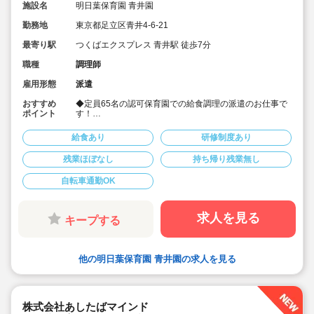
施設名
明日葉保育園 青井園
勤務地
東京都足立区青井4-6-21
最寄り駅
つくばエクスプレス 青井駅 徒歩7分
職種
調理師
雇用形態
派遣
おすすめ
◆定員65名の認可保育園での給食調理の派遣のお仕事で
ポイント
す！
◆保育園に関わらず介護施設、病院、給食センター等、
大量調理の経験者も歓迎いたします！
給食あり
研修制度あり
◆マニュアルが整備されているため、未経験の方やブラ
ンクのある方も安心してスタートできます！
残業ほぼなし
持ち帰り残業無し
◆時給1,650円～案内可能です！
◆平日の週5日勤務・時間固定で安定して働きたい方にオ
自転車通勤OK
ススメの求人です！
求人を見る
キープする
他の明日葉保育園 青井園の求人を見る
株式会社あしたばマインド