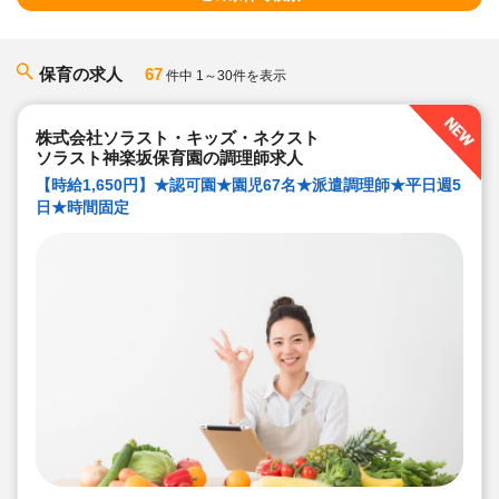
保育の求人
67
件中 1～30件を表示
株式会社ソラスト・キッズ・ネクスト
ソラスト神楽坂保育園の調理師求人
【時給1,650円】★認可園★園児67名★派遣調理師★平日週5
日★時間固定