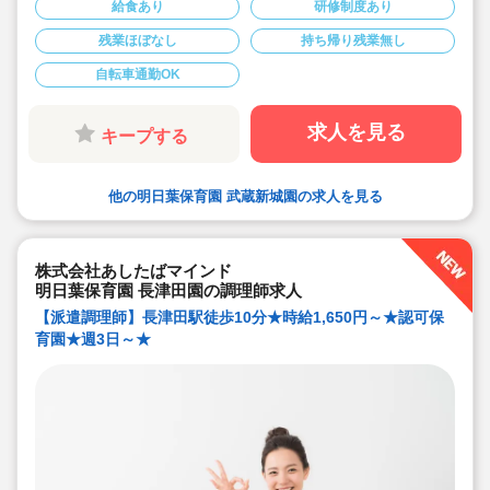
大量調理の経験者も歓迎いたします！
給食あり
研修制度あり
◆マニュアルが整備されているため、未経験の方やブラ
ンクのある方も安心してスタートできます！
残業ほぼなし
持ち帰り残業無し
◆時給1,650円～案内可能です！
◆平日の週3日で時間固定で働きたい方にオススメの求人
自転車通勤OK
です！
求人を見る
キープする
他の明日葉保育園 武蔵新城園の求人を見る
株式会社あしたばマインド
明日葉保育園 長津田園の調理師求人
【派遣調理師】長津田駅徒歩10分★時給1,650円～★認可保
育園★週3日～★