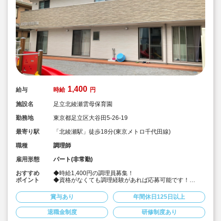
1,400
給与
時給
円
施設名
足立北綾瀬雲母保育園
勤務地
東京都足立区大谷田5-26-19
最寄り駅
「北綾瀬駅」徒歩18分(東京メトロ千代田線)
職種
調理師
雇用形態
パート(非常勤)
おすすめ
◆時給1,400円の調理員募集！
ポイント
◆資格がなくても調理経験があれば応募可能です！
◆献立は園の栄養士と管理栄養士が決めています！その
献立にそって調理頂ける調理員の募集です！
賞与あり
年間休日125日以上
◆雲母保育園は60名以下のコンパクトなサイズの園にな
りますので、食数も少なめです！
退職金制度
研修制度あり
◆1日3時間の勤務から相談可能です！もちろん8時間の