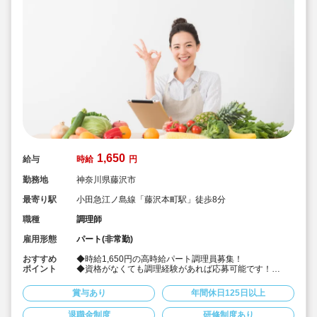
1,650
給与
時給
円
勤務地
神奈川県藤沢市
最寄り駅
小田急江ノ島線「藤沢本町駅」徒歩8分
職種
調理師
雇用形態
パート(非常勤)
おすすめ
◆時給1,650円の高時給パート調理員募集！
ポイント
◆資格がなくても調理経験があれば応募可能です！
◆献立は園の栄養士と管理栄養士が決めています！その
献立にそって調理頂ける調理員の募集です！
賞与あり
年間休日125日以上
◆雲母保育園は60名以下のコンパクトなサイズの園にな
りますので、食数も少なめです！
退職金制度
研修制度あり