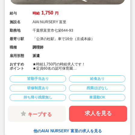
1,750
給与
時給
円
施設名
AIAI NURSERY 富里
勤務地
千葉県富里市七栄644-93
最寄り駅
「公津の杜駅」車で16分（京成本線）
職種
調理師
雇用形態
派遣
おすすめ
★時給1,750円の時給求人です！
ポイント
★定員60名の認可保育園
★週5日程度、平日8時間程度ご勤務できる方歓迎です
★車通勤可
皆勤手当あり
給食あり
★保育園専任のコンサルタントがあなたの派遣就業を安
心サポートいたします
研修制度あり
残業ほぼなし
★食育プログラムとして、食糧生産から消費までの過程
を体験することで、食や健康に対する興味を引き出して
持ち帰り残業無し
車通勤OK
います
求人を見る
キープする
他のAIAI NURSERY 富里の求人を見る