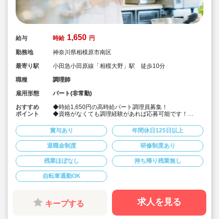
1,650
給与
時給
円
勤務地
神奈川県相模原市南区
最寄り駅
小田急小田原線「相模大野」駅 徒歩10分
職種
調理師
雇用形態
パート(非常勤)
おすすめ
◆時給1,650円の高時給パート調理員募集！
ポイント
◆資格がなくても調理経験があれば応募可能です！
◆献立は園の栄養士と管理栄養士が決めています！その
献立にそって調理頂ける調理員の募集です！
賞与あり
年間休日125日以上
◆雲母保育園は60名以下のコンパクトなサイズの園にな
りますので、食数も少なめです！
退職金制度
研修制度あり
◆1日6時間の勤務から相談可能です！もちろん8時間の
勤務も相談可能！仕事もプライベートも両立出来ます。
残業ほぼなし
持ち帰り残業無し
◆残業なし！定時あがり！
◆日々の保育を大切に楽しくお仕事出来ます（行事準
備・書き物類軽減されています）
自転車通勤OK
◆保育園での調理経験がある方大歓迎！病院や高齢者施
設での経験がある方も大歓迎です！
◆職員同士の協力を大切にしています！（先輩スタッフ
求人を見る
キープする
がサポートします！）