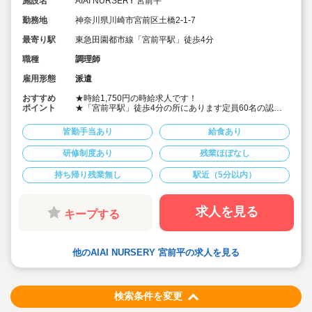
施設名
AIAI NURSERY 宮前平
勤務地
神奈川県川崎市宮前区土橋2-1-7
最寄り駅
東急田園都市線「宮前平駅」徒歩4分
職種
調理師
雇用形態
派遣
おすすめ
★時給1,750円の時給求人です！
ポイント
★「宮前平駅」徒歩4分の所にあります定員60名の認可
保育園
★ご勤務時間は8:00～17:00、9:00～18:00、8:30～
皆勤手当あり
給食あり
17:30 など週5日程度、平日8時間程度ご勤務できる方
歓迎です
研修制度あり
残業ほぼなし
★早番、遅番で勤務したいなど。時間帯は柔軟にご相談
ください
持ち帰り残業無し
駅近（5分以内）
★派遣スタッフの受け入れに慣れている園になりますの
で安心です
★保育園専任のコンサルタントがあなたの派遣就業を安
心サポートいたします
求人を見る
キープする
★英語は遊びを通して専任講師が年齢に応じて対応して
います。異文化にふれることで社会性や国際理解を深め
ています
★食育プログラムとして、食糧生産から消費までの過程
他のAIAI NURSERY 宮前平の求人を見る
を体験することで、食や健康に対する興味を引き出して
います
★60名定員など中規模園を中心に「もう一つの家」をコ
ンセプトに木のぬくもりを感じるような環境を提供して
います
検索条件を変更
★ICT技術を導入し事務作業や午睡時の安全確認、保護者