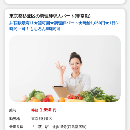
東京都杉並区の調理師求人パート(非常勤)
井荻駅最寄り★認可園★調理師パート★時給1,650円★1日6
時間～可！もちろん8時間可
1,650
給与
時給
円
勤務地
東京都杉並区
最寄り駅
「井荻」駅 徒歩15分(西武新宿線)