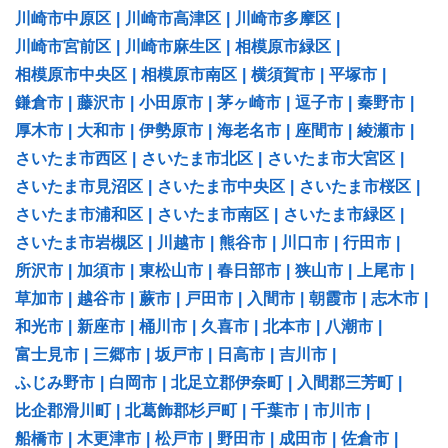
川崎市中原区
|
川崎市高津区
|
川崎市多摩区
|
川崎市宮前区
|
川崎市麻生区
|
相模原市緑区
|
相模原市中央区
|
相模原市南区
|
横須賀市
|
平塚市
|
鎌倉市
|
藤沢市
|
小田原市
|
茅ヶ崎市
|
逗子市
|
秦野市
|
厚木市
|
大和市
|
伊勢原市
|
海老名市
|
座間市
|
綾瀬市
|
さいたま市西区
|
さいたま市北区
|
さいたま市大宮区
|
さいたま市見沼区
|
さいたま市中央区
|
さいたま市桜区
|
さいたま市浦和区
|
さいたま市南区
|
さいたま市緑区
|
さいたま市岩槻区
|
川越市
|
熊谷市
|
川口市
|
行田市
|
所沢市
|
加須市
|
東松山市
|
春日部市
|
狭山市
|
上尾市
|
草加市
|
越谷市
|
蕨市
|
戸田市
|
入間市
|
朝霞市
|
志木市
|
和光市
|
新座市
|
桶川市
|
久喜市
|
北本市
|
八潮市
|
富士見市
|
三郷市
|
坂戸市
|
日高市
|
吉川市
|
ふじみ野市
|
白岡市
|
北足立郡伊奈町
|
入間郡三芳町
|
比企郡滑川町
|
北葛飾郡杉戸町
|
千葉市
|
市川市
|
船橋市
|
木更津市
|
松戸市
|
野田市
|
成田市
|
佐倉市
|