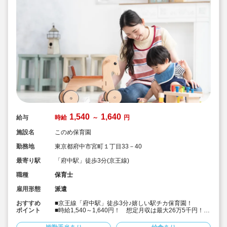
1,540
1,640
給与
時給
～
円
施設名
このめ保育園
勤務地
東京都府中市宮町１丁目33－40
最寄り駅
「府中駅」徒歩3分(京王線)
職種
保育士
雇用形態
派遣
おすすめ
■京王線「府中駅」徒歩3分♪嬉しい駅チカ保育園！
ポイント
■時給1,540～1,640円！ 想定月収は最大26万5千円！
■土日祝完全休み＆持ち帰りや残業もありません！ライフ
ワークバランスを重視される方、必見★