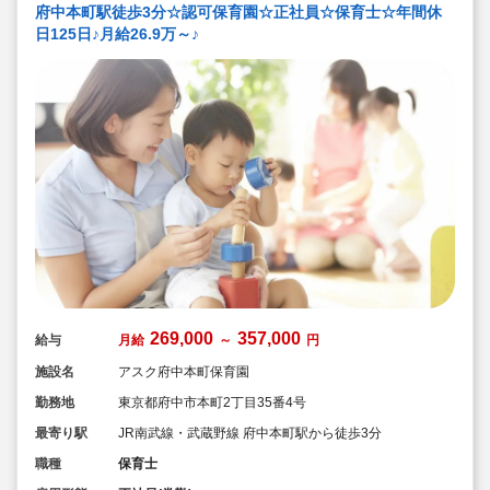
府中本町駅徒歩3分☆認可保育園☆正社員☆保育士☆年間休
日125日♪月給26.9万～♪
269,000
357,000
給与
月給
～
円
施設名
アスク府中本町保育園
勤務地
東京都府中市本町2丁目35番4号
最寄り駅
JR南武線・武蔵野線 府中本町駅から徒歩3分
職種
保育士