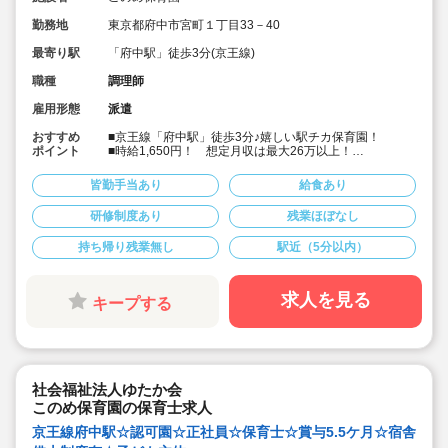
勤務地
東京都府中市宮町１丁目33－40
最寄り駅
「府中駅」徒歩3分(京王線)
職種
調理師
雇用形態
派遣
おすすめ
■京王線「府中駅」徒歩3分♪嬉しい駅チカ保育園！
ポイント
■時給1,650円！ 想定月収は最大26万以上！
■土日祝完全休み＆残業なし。
■保育園に関わらず大量調理の経験者優遇。
皆勤手当あり
給食あり
■定員73名、中規模な認可保育園！「愛情あふれる保
育」を大切にしています
研修制度あり
残業ほぼなし
■キララサポートはお仕事探しから入職後のフォローまで
しっかりサポートいたします☆
持ち帰り残業無し
駅近（5分以内）
■まずはお気軽にご相談ください！
求人を見る
キープする
社会福祉法人ゆたか会
このめ保育園の保育士求人
京王線府中駅☆認可園☆正社員☆保育士☆賞与5.5ケ月☆宿舎