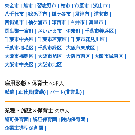
東金市
|
旭市
|
習志野市
|
柏市
|
市原市
|
流山市
|
八千代市
|
我孫子市
|
鎌ケ谷市
|
君津市
|
浦安市
|
四街道市
|
袖ケ浦市
|
印西市
|
白井市
|
富里市
|
長生郡一宮町
|
さいたま市
|
伊奈町
|
千葉市美浜区
|
千葉市中央区
|
千葉市若葉区
|
千葉市花見川区
|
千葉市稲毛区
|
千葉市緑区
|
大阪市東成区
|
大阪市福島区
|
大阪市旭区
|
大阪市西区
|
大阪市城東区
|
大阪市中央区
|
大阪市北区
|
雇用形態
保育士
×
の求人
派遣
|
正社員(常勤)
|
パート(非常勤)
|
業種・施設
保育士
×
の求人
認可保育園
|
認証保育園
|
院内保育園
|
企業主導型保育園
|