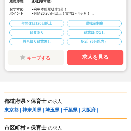
雇用形態
正社員(常勤)
おすすめ
●府中本町駅徒歩3分！
ポイント
●月給26.9万円以上！賞与2～4ヶ月！
●宿舎借り上げ制度利用可♪
●年間休日125日。有給は入社時10日間付与。お休み取り
年間休日120日以上
退職金制度
やすいです♪
●持ち帰り仕事NG、残業代は1分単位で別途全額支給なの
給食あり
残業ほぼなし
でオン／オフをしっかり切り替えられます。
●「プラチナくるみん」認定を取得しており、積極的な子
持ち帰り残業無し
駅近（5分以内）
育てサポートを行っております☆
求人を見る
キープする
都道府県
保育士
×
の求人
東京都
|
神奈川県
|
埼玉県
|
千葉県
|
大阪府
|
市区町村
保育士
×
の求人