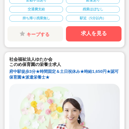
皆勤手当あり
給食あり
■保育や保育に関わる雑務などがメインです。書類業務な
し！（書類が苦手な方もご安心ください）
交通費支給
残業ほぼなし
■定員73名、中規模な認可保育園！「愛情あふれる保
育」を大切にしています
持ち帰り残業無し
駅近（5分以内）
■キララサポートはお仕事探しから入職後のフォローまで
しっかりサポートいたします☆
■まずはお気軽にご相談ください！
求人を見る
キープする
社会福祉法人ゆたか会
このめ保育園の栄養士求人
府中駅徒歩3分★時間固定＆土日祝休み★時給1,650円★認可
保育園★派遣栄養士★