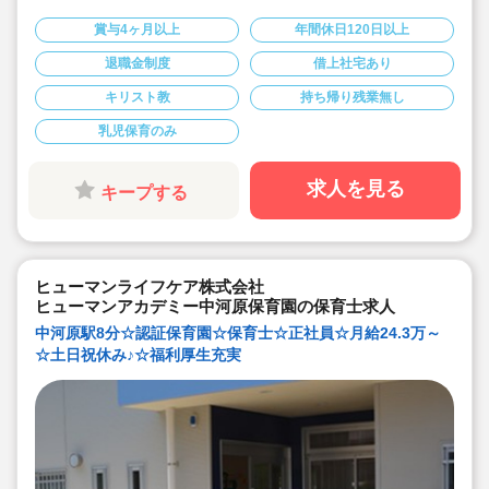
◇短大・専門卒の未経験で月給195,000円〜(経験を考慮
して加算！)★賞与が4.4ヶ月+年度末一時金の支給実績も
賞与4ヶ月以上
年間休日120日以上
ありと条件が良く高給与♪
◇入社時に有給10日付与！初月から有給が使えるので、
退職金制度
借上社宅あり
お休みを取れる環境で安心してお仕事を始められます。
◇年間休日122日。夏季休暇や予備休暇(6日間)も♪
キリスト教
持ち帰り残業無し
◇実働7時間45分で少し短め。残業は平均月5時間(15分/
日 程度)と労務環境も良好です。
◇借り上げ社宅制度・住宅手当あり。
乳児保育のみ
◇新卒・未経験OK！経験者歓迎です♪
◇職員同士の関係が良く、穏やかでアットホームな雰囲
気の園で落ち着いた保育ができます。
求人を見る
キープする
◇メンター制度で、いつでも先輩職員に質問ができる環
境なので未経験者も安心！研修も充実しています。
ヒューマンライフケア株式会社
ヒューマンアカデミー中河原保育園の保育士求人
中河原駅8分☆認証保育園☆保育士☆正社員☆月給24.3万～
☆土日祝休み♪☆福利厚生充実