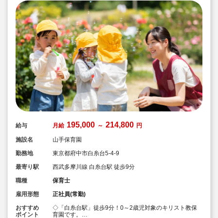
195,000
214,800
給与
月給
～
円
施設名
山手保育園
勤務地
東京都府中市白糸台5-4-9
最寄り駅
西武多摩川線 白糸台駅 徒歩9分
職種
保育士
雇用形態
正社員(常勤)
おすすめ
◇「白糸台駅」徒歩9分！0～2歳児対象のキリスト教保
ポイント
育園です。