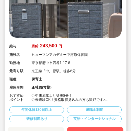
243,500
給与
月給
円
施設名
ヒューマンアカデミー中河原保育園
勤務地
東京都府中市四谷1-17-8
最寄り駅
京王線「中川原駅」徒歩8分
職種
保育士
雇用形態
正社員(常勤)
おすすめ
◇中川原駅より徒歩8分！
ポイント
◇未経験OK！資格取得見込みの方も歓迎です♪
◇月給243,500円～/経験加算あり！
◇賞与年3回，昇給年1回☆
年間休日120日以上
退職金制度
◇年間休日120日！残業・持ち帰り仕事もなく、家庭や
プライベートと両立しやすい♪
研修制度あり
英語・インターナショナル
◇借上げ社宅制度あり！
◇様々なスクールを運営するヒューマンアカデミーなら
ではの福利厚生が多数。