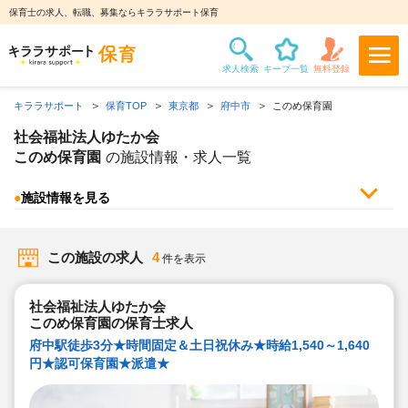
保育士の求人、転職、募集ならキララサポート保育
キララサポート
保育TOP
東京都
府中市
このめ保育園
社会福祉法人ゆたか会
このめ保育園
の施設情報・求人一覧
●
施設情報を見る
この施設の求人
4
件を表示
社会福祉法人ゆたか会
このめ保育園の保育士求人
府中駅徒歩3分★時間固定＆土日祝休み★時給1,540～1,640
円★認可保育園★派遣★