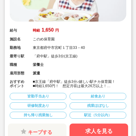
1,650
給与
時給
円
施設名
このめ保育園
勤務地
東京都府中市宮町１丁目33－40
最寄り駅
「府中駅」徒歩3分(京王線)
職種
栄養士
雇用形態
派遣
おすすめ
■京王線「府中駅」徒歩3分♪嬉しい駅チカ保育園！
ポイント
■時給1,650円！ 想定月収は最大26万以上！
■土日祝完全休み＆残業なし。
■保育園に関わらず大量調理の経験者優遇。
皆勤手当あり
給食あり
■定員73名、中規模な認可保育園！「愛情あふれる保
育」を大切にしています
研修制度あり
残業ほぼなし
■キララサポートはお仕事探しから入職後のフォローまで
しっかりサポートいたします☆
持ち帰り残業無し
駅近（5分以内）
■まずはお気軽にご相談ください！
求人を見る
キープする