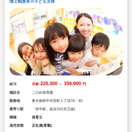
借上制度有☆子ども主体
220,300
356,900
給与
月給
～
円
施設名
このめ保育園
勤務地
東京都府中市宮町１丁目33－40
最寄り駅
「府中駅」徒歩3分(京王線)
職種
保育士
雇用形態
正社員(常勤)