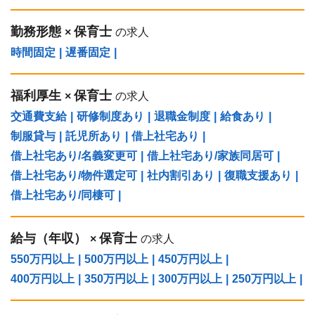
勤務形態
保育士
×
の求人
時間固定
|
遅番固定
|
福利厚生
保育士
×
の求人
交通費支給
|
研修制度あり
|
退職金制度
|
給食あり
|
制服貸与
|
託児所あり
|
借上社宅あり
|
借上社宅あり/名義変更可
|
借上社宅あり/家族同居可
|
借上社宅あり/物件選定可
|
社内割引あり
|
復職支援あり
|
借上社宅あり/同棲可
|
給与（年収）
保育士
×
の求人
550万円以上
|
500万円以上
|
450万円以上
|
400万円以上
|
350万円以上
|
300万円以上
|
250万円以上
|