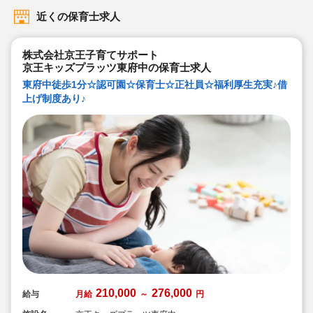
近くの保育士求人
株式会社京王子育てサポート
京王キッズプラッツ東府中の保育士求人
東府中徒歩1分☆認可園☆保育士☆正社員☆福利厚生充実♪借
上げ制度あり♪
210,000
276,000
給与
月給
～
円