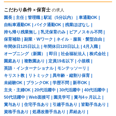
こだわり条件
保育士
×
の求人
園長
|
主任
|
管理職
|
駅近（5分以内）
|
車通勤OK
|
自転車通勤OK
|
バイク通勤OK
|
残業ほぼなし
|
持ち帰り残業無し
|
乳児保育のみ
|
ピアノスキル不問
|
保育補助
|
副業・Wワーク
|
ネイル・服装・髪型自由
|
年間休日125日以上
|
年間休日120日以上
|
4月入職
|
オープニング（新園）
|
即日
|
社会福祉法人
|
株式会社
|
園庭あり
|
複数園あり
|
定員19名以下
|
小規模
|
英語・インターナショナル
|
モンテッソーリ
|
キリスト教
|
リトミック
|
異年齢・縦割り保育
|
未経験OK
|
ブランクOK
|
学歴不問
|
新卒OK
|
主夫・主婦OK
|
20代活躍中
|
30代活躍中
|
40代活躍中
|
50代活躍中
|
Web面接可
|
園見学可
|
賞与4ヶ月以上
|
賞与あり
|
住宅手当あり
|
引越手当あり
|
皆勤手当あり
|
資格手当あり
|
処遇改善手当あり
|
昇給あり
|