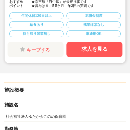
おすすめ
★京王線「府中駅」が最寄り駅です
ポイント
★賞与は５～5.5ケ月、年3回の実績です
★処遇改善加算等の基本給への反映も実施されています
★有給休暇、夏季休暇（５日）などの休暇があります。
年間休日120日以上
退職金制度
休暇は完全週休二日制休。休暇もしっかりあるのでプラ
イベートも充実して勤務できます
給食あり
残業ほぼなし
★自由遊びが多く、晴れた日は近所の公園に散歩に行き
ます。遊ぶことを中心としている保育です
持ち帰り残業無し
車通勤OK
★社保雇用保険、退職制度完備、家賃補助もあり福利厚
生充実しています
★給食・おやつはおいしいと評判です。
国産の食材、添加物の不使用等、安心な給食をお昼にし
求人を見る
キープする
っかりとれます。
★子どもの発達を専門に相談することのできる法人専属
の心理相談員と契約をしています。心理相談員が講師と
なる研修（年４回程度）も大変好評です
★しっかり昇給するので長く働くことができます！
★書類はデジタル化が進んでおります
施設概要
施設名
社会福祉法人ゆたか会このめ保育園
勤務地