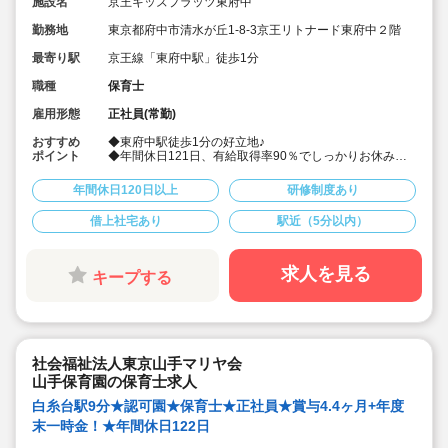
施設名
京王キッズプラッツ東府中
勤務地
東京都府中市清水が丘1-8-3京王リトナード東府中２階
最寄り駅
京王線「東府中駅」徒歩1分
職種
保育士
雇用形態
正社員(常勤)
おすすめ
◆東府中駅徒歩1分の好立地♪
ポイント
◆年間休日121日、有給取得率90％でしっかりお休みと
れます♪
◆宿舎借り上げ制度利用可♪
年間休日120日以上
研修制度あり
◆「ぬくもり保育」「自然とのふれあい」「食へのこだ
わり」を大事に保育してます
借上社宅あり
駅近（5分以内）
◆手厚い福利厚生があり、長く働ける環境です♪
求人を見る
キープする
社会福祉法人東京山手マリヤ会
山手保育園の保育士求人
白糸台駅9分★認可園★保育士★正社員★賞与4.4ヶ月+年度
末一時金！★年間休日122日