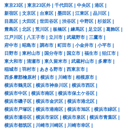
東京23区
|
東京23区外
|
千代田区
|
中央区
|
港区
|
新宿区
|
文京区
|
台東区
|
墨田区
|
江東区
|
品川区
|
目黒区
|
大田区
|
世田谷区
|
渋谷区
|
中野区
|
杉並区
|
豊島区
|
北区
|
荒川区
|
板橋区
|
練馬区
|
足立区
|
葛飾区
|
江戸川区
|
八王子市
|
立川市
|
武蔵野市
|
三鷹市
|
府中市
|
昭島市
|
調布市
|
町田市
|
小金井市
|
小平市
|
日野市
|
東村山市
|
国分寺市
|
国立市
|
福生市
|
狛江市
|
東大和市
|
清瀬市
|
東久留米市
|
武蔵村山市
|
多摩市
|
稲城市
|
羽村市
|
あきる野市
|
西東京市
|
西多摩郡檜原村
|
横浜市
|
川崎市
|
相模原市
|
横浜市鶴見区
|
横浜市神奈川区
|
横浜市西区
|
横浜市中区
|
横浜市南区
|
横浜市保土ケ谷区
|
横浜市磯子区
|
横浜市金沢区
|
横浜市港北区
|
横浜市戸塚区
|
横浜市港南区
|
横浜市旭区
|
横浜市緑区
|
横浜市瀬谷区
|
横浜市栄区
|
横浜市泉区
|
横浜市青葉区
|
横浜市都筑区
|
川崎市川崎区
|
川崎市幸区
|