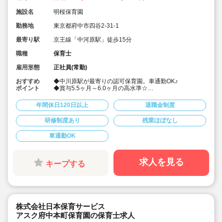
施設名
明桜保育園
勤務地
東京都府中市四谷2-31-1
最寄り駅
京王線「中河原駅」徒歩15分
職種
保育士
雇用形態
正社員(常勤)
おすすめ
◆中川原駅が最寄りの認可保育園。車通勤OK♪
ポイント
◆賞与5.5ヶ月～6.0ヶ月の高水準☆
◆月給208,000円～別途、賃金改善手当の支給あり！
◆完全週休二日制で年間休日120日以上！
年間休日120日以上
退職金制度
◆月1～2回程度の土曜出勤がありますが、必ず振替休み
を取れます。
研修制度あり
残業ほぼなし
◆新卒の方からベテランの方。ぜひお待ちしておりま
す！見学も可能です♪
車通勤OK
求人を見る
キープする
株式会社日本保育サービス
アスク府中本町保育園の保育士求人