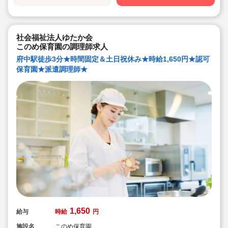
社会福祉法人ゆたか会
このめ保育園の調理師求人
府中駅徒歩3分★時間固定＆土日祝休み★時給1,650円★認可
保育園★派遣調理師★
1,650
給与
時給
円
施設名
このめ保育園