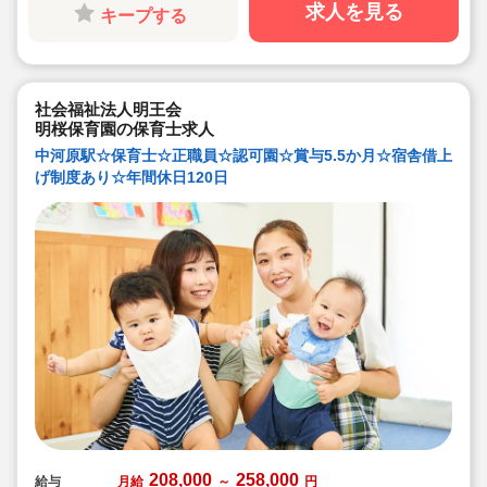
◇ネイルサロンや英会話講座、プロバスケットボールBリ
求人を見る
キープする
ーグや各種教育サービスなど割引あり！
◇ベビーマッサージやアートセラピーなど、認定証をも
らえる専門研修あり！オンラインでも200種類以上の講
座を選んで受講できます♪
◇スキルアップを目指したい方にも嬉しいサポート体制
や、日々のリフレッシュに使える各種割引・優待などが
社会福祉法人明王会
魅力の求人です◎
明桜保育園の保育士求人
中河原駅☆保育士☆正職員☆認可園☆賞与5.5か月☆宿舎借上
げ制度あり☆年間休日120日
208,000
258,000
給与
月給
～
円